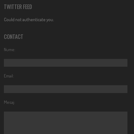
TWITTER FEED
Could not authenticate you.
CONTACT
Nume:
Email:
Mesaj: