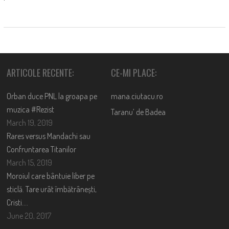
ARTICOLE RECENTE:
CE-MI PLACE:
Orban duce PNL la groapa pe
mana.ciutacu.ro
muzica #Rezist
Taranu’ de Badea
March 19, 2019
Rares versus Mandachi sau
Confruntarea Titanilor
March 15, 2019
Moroiul care bântuie liber pe
sticlă. Tare urât îmbătrânești,
Cristi….
June 20, 2017