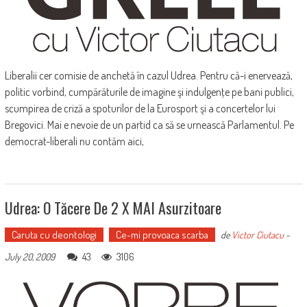
Liberalii cer comisie de anchetă în cazul Udrea. Pentru că-i enervează,
politic vorbind, cumpărăturile de imagine şi indulgenţe pe bani publici,
scumpirea de criză a spoturilor de la Eurosport şi a concertelor lui
Bregovici. Mai e nevoie de un partid ca să se urnească Parlamentul. Pe
democrat-liberali nu contăm aici,
Udrea: O Tăcere De 2 X MAI Asurzitoare
Caruta cu deontologi
Ce-mi provoaca scarba
de
Victor Ciutacu
-
43
3106
July 20, 2009