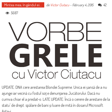
Mintea mea, în gândul ei...
42
de
Victor Ciutacu
-
February 4, 2015
5687
UPDATE: DNA cere arestarea Blondei Supreme. Unica ei șansă de a nu
ajunge iar vecină cu fostul soț e denunțarea Jucătorului. Dacă nu
cumva chiar el a predat-o. LATE UPDATE: Încă o cerere de arestare de la
statu' de drept: spălare de bani și luare de mită în dosarul Microsoft.
Asta-i