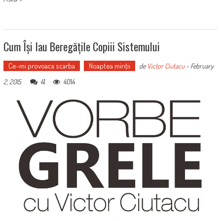
Cum Își Iau Beregățile Copiii Sistemului
Ce-mi provoaca scarba
Noaptea minţii
de
Victor Ciutacu
-
February
41
4014
2, 2015