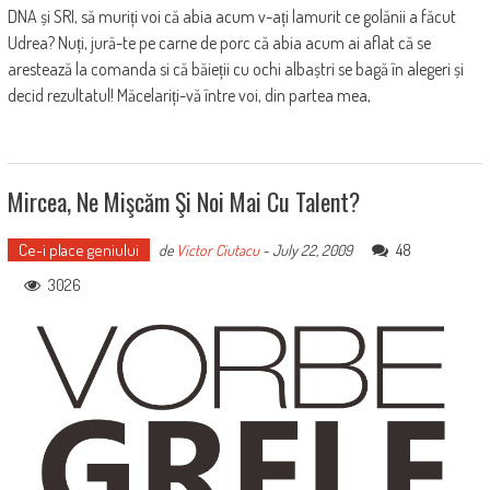
DNA și SRI, să muriți voi că abia acum v-ați lamurit ce golănii a făcut
Udrea? Nuți, jură-te pe carne de porc că abia acum ai aflat că se
arestează la comanda si că băieții cu ochi albaștri se bagă în alegeri și
decid rezultatul! Măcelariți-vă între voi, din partea mea,
Mircea, Ne Mişcăm Şi Noi Mai Cu Talent?
Ce-i place geniului
48
de
Victor Ciutacu
-
July 22, 2009
3026