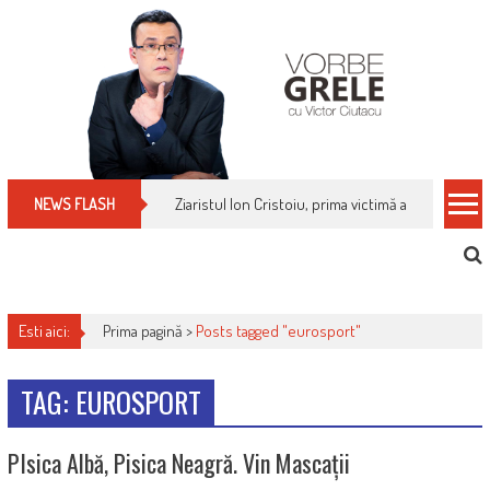
Skip
to
content
Ziaristul Ion Cristoiu, prima victimă a noi cenzuri 
NEWS FLASH
Esti aici:
Prima pagină >
Posts tagged "eurosport"
TAG: EUROSPORT
PIsica Albă, Pisica Neagră. Vin Mascații