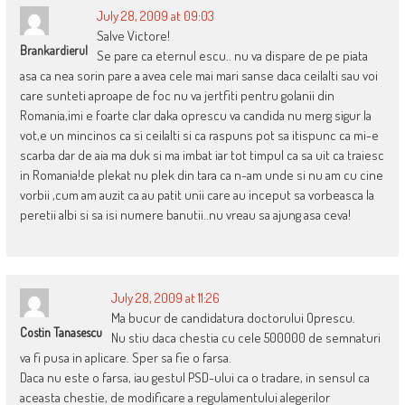
July 28, 2009 at 09:03
Salve Victore!
Brankardierul
Se pare ca eternul escu.. nu va dispare de pe piata
asa ca nea sorin pare a avea cele mai mari sanse daca ceilalti sau voi
care sunteti aproape de foc nu va jertfiti pentru golanii din
Romania,imi e foarte clar daka oprescu va candida nu merg sigur la
vot,e un mincinos ca si ceilalti si ca raspuns pot sa itispunc ca mi-e
scarba dar de aia ma duk si ma imbat iar tot timpul ca sa uit ca traiesc
in Romania!de plekat nu plek din tara ca n-am unde si nu am cu cine
vorbii ,cum am auzit ca au patit unii care au inceput sa vorbeasca la
peretii albi si sa isi numere banutii..nu vreau sa ajung asa ceva!
July 28, 2009 at 11:26
Ma bucur de candidatura doctorului Oprescu.
Costin Tanasescu
Nu stiu daca chestia cu cele 500000 de semnaturi
va fi pusa in aplicare. Sper sa fie o farsa.
Daca nu este o farsa, iau gestul PSD-ului ca o tradare, in sensul ca
aceasta chestie, de modificare a regulamentului alegerilor