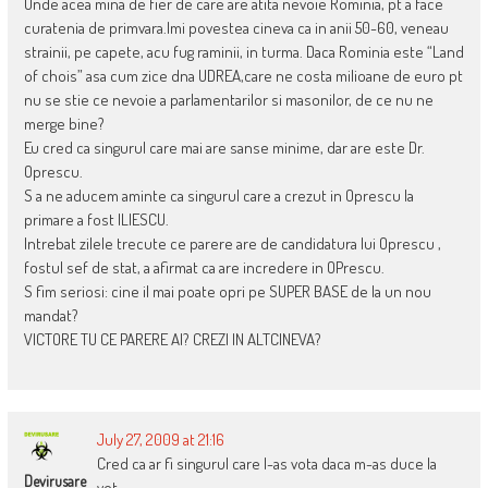
Unde acea mina de fier de care are atita nevoie Rominia, pt a face
curatenia de primvara.Imi povestea cineva ca in anii 50-60, veneau
strainii, pe capete, acu fug raminii, in turma. Daca Rominia este “Land
of chois” asa cum zice dna UDREA,care ne costa milioane de euro pt
nu se stie ce nevoie a parlamentarilor si masonilor, de ce nu ne
merge bine?
Eu cred ca singurul care mai are sanse minime, dar are este Dr.
Oprescu.
S a ne aducem aminte ca singurul care a crezut in Oprescu la
primare a fost ILIESCU.
Intrebat zilele trecute ce parere are de candidatura lui Oprescu ,
fostul sef de stat, a afirmat ca are incredere in OPrescu.
S fim seriosi: cine il mai poate opri pe SUPER BASE de la un nou
mandat?
VICTORE TU CE PARERE AI? CREZI IN ALTCINEVA?
July 27, 2009 at 21:16
Cred ca ar fi singurul care l-as vota daca m-as duce la
Devirusare
vot…