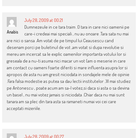
July 28, 2009 at 00:21
Dumnezeule in ce tara traim .O tara in care nici oamenii pe
Anabis
care-i credeai mai speciali , nu au onoare .Tara sata nu mai
are nici o sansa .Am votat de pe timpul lui Ceausescu cand
desenam porci pe buletinul de vot ,am votat si dupa revolutie si
mereu am incercat sa le explic oamenilor importanta votului lor si
greseala de a nu-ti asuma nici macar un vot (am o meserie in care
am contact cu oameni foarte diferiti si mare influenta asupra lor si
apropos de asta nu am gresit niciodata in sondajele mele de opinie
.Fara falsa modestie as putea sa dau lectii institutelor .)Il mai studiez
pe Antonescu , poate acum am sa-l votez,si daca si asta o sa devina
un basel , nu mai votez jamais si niciodata .Chiar daca nu mai sunt
tanara am sa plec din tara asta sa ramaneti numai voi cei care
acceptati mizeriile.
July 28, 2009 at 00:27