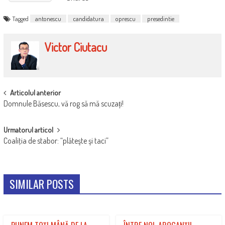
Tagged
antonescu
candidatura
oprescu
presedintie
Victor Ciutacu
POST
Articolul anterior
Domnule Băsescu, vă rog să mă scuzați!
NAVIGATION
Urmatorul articol
Coaliţia de stabor: “plăteşte şi taci”
SIMILAR POSTS