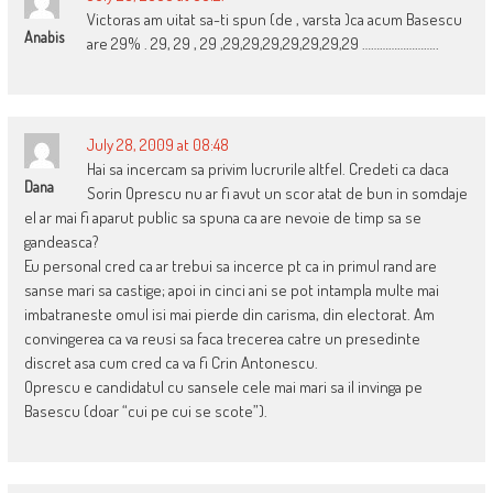
Victoras am uitat sa-ti spun (de , varsta )ca acum Basescu
Anabis
are 29% . 29, 29 , 29 ,29,29,29,29,29,29,29 ……………………..
July 28, 2009 at 08:48
Hai sa incercam sa privim lucrurile altfel. Credeti ca daca
Dana
Sorin Oprescu nu ar fi avut un scor atat de bun in somdaje
el ar mai fi aparut public sa spuna ca are nevoie de timp sa se
gandeasca?
Eu personal cred ca ar trebui sa incerce pt ca in primul rand are
sanse mari sa castige; apoi in cinci ani se pot intampla multe mai
imbatraneste omul isi mai pierde din carisma, din electorat. Am
convingerea ca va reusi sa faca trecerea catre un presedinte
discret asa cum cred ca va fi Crin Antonescu.
Oprescu e candidatul cu sansele cele mai mari sa il invinga pe
Basescu (doar “cui pe cui se scote”).