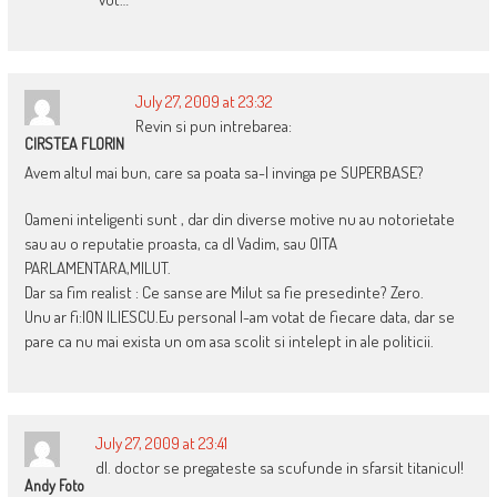
July 27, 2009 at 23:32
Revin si pun intrebarea:
CIRSTEA FLORIN
Avem altul mai bun, care sa poata sa-l invinga pe SUPERBASE?
Oameni inteligenti sunt , dar din diverse motive nu au notorietate
sau au o reputatie proasta, ca dl Vadim, sau OITA
PARLAMENTARA,MILUT.
Dar sa fim realist : Ce sanse are Milut sa fie presedinte? Zero.
Unu ar fi:ION ILIESCU.Eu personal l-am votat de fiecare data, dar se
pare ca nu mai exista un om asa scolit si intelept in ale politicii.
July 27, 2009 at 23:41
dl. doctor se pregateste sa scufunde in sfarsit titanicul!
Andy Foto