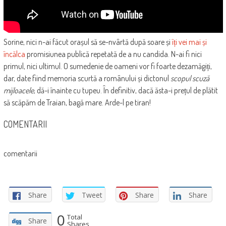
Sorine, nici n-ai făcut orașul să se-nvârtă după soare și
îți vei mai și
încălca
promisiunea publică repetată de a nu candida. N-ai fi nici
primul, nici ultimul. O sumedenie de oameni vor fi foarte dezamăgiți,
dar, date fiind memoria scurtă a românului și dictonul
scopul scuză
mijloacele
, dă-i înainte cu tupeu. În definitiv, dacă ăsta-i prețul de plătit
să scăpăm de Traian, bagă mare. Arde-l pe tiran!
COMENTARII
comentarii
Share
Tweet
Share
Share
0
Total
Share
Shares