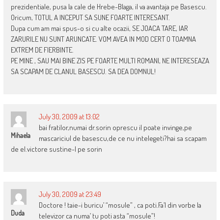
prezidentiale, pusa la cale de Hrebe-Blaga, il va avantaja pe Basescu.
Oricum, TOTUL A INCEPUT SA SUNE FOARTE INTERESANT.
Dupa cum am mai spus-o si cu alte ocazii, SE JOACA TARE, IAR
ZARURILE NU SUNT ARUNCATE. VOM AVEA IN MOD CERT O TOAMNA
EXTREM DE FIERBINTE.
PE MINE , SAU MAI BINE ZIS PE FOARTE MULTI ROMANI, NE INTERESEAZA
SA SCAPAM DE CLANUL BASESCU. SA DEA DOMNUL!
July 30, 2009 at 13:02
bai fratilor,numai dr.sorin oprescu il poate invinge,pe
Mihaela
mascariciul de basescu,de ce nu intelegeti?hai sa scapam
de el.victore sustine-l pe sorin
July 30, 2009 at 23:49
Doctore ! taie-i buricu’ “mosule” , ca poti.Fa’l din vorbe la
Duda
televizor ca numa’ tu poti asta “mosule”!