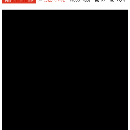
Polemici Politice
62
8529
de
Victor Ciutacu
-
July 26, 2009