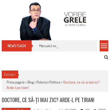
Skip
to
content
Manualul micului cititor de facturi: nu plăti nimic 
NEWS FLASH
Esti aici:
Prima pagină >
Blog
>
Polemici Politice
>
Doctore, ce să-ți mai zic?
Arde-l pe tiran!
DOCTORE, CE SĂ-ȚI MAI ZIC? ARDE-L PE TIRAN!