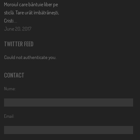
Moroiul care bântuie liber pe
sticlă. Tare urât îmbătrânești,
Cristi….
June 20, 2017
TWITTER FEED
Could not authenticate you.
CONTACT
Nume:
Email: