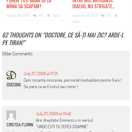
PUNEM TOŢI MÂNĂ DE LA
ÎNTRE NOI, AROGANȚII.
MÂNĂ SĂ SCĂPĂM?
DIALOG, NU STRIGĂTE…
October 26, 2009
107
6943
November 19, 2010
110
10156
62 THOUGHTS ON “
DOCTORE, CE SĂ-ȚI MAI ZIC? ARDE-L
PE TIRAN!
”
COMMENT
Older Comments
NAVIGATION
July 27, 2009 at 17:21
Cam riscanta miscarea, personal il asteptam peste 5 ani !
[D][S][N]
Se pare ca va fi totul sau nimic !
July 27, 2009 at 19:42
Are dreptate Eminescu in versul:
CIRSTEA FLORIN
“UNDE ESTI TU TEPES DOAMNE”