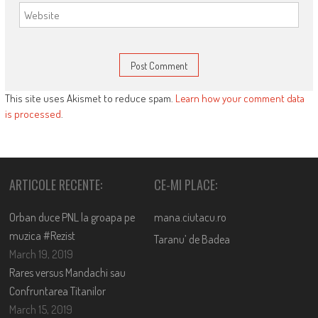
This site uses Akismet to reduce spam.
Learn how your comment data
is processed
.
ARTICOLE RECENTE:
CE-MI PLACE:
Orban duce PNL la groapa pe
mana.ciutacu.ro
muzica #Rezist
Taranu’ de Badea
March 19, 2019
Rares versus Mandachi sau
Confruntarea Titanilor
March 15, 2019