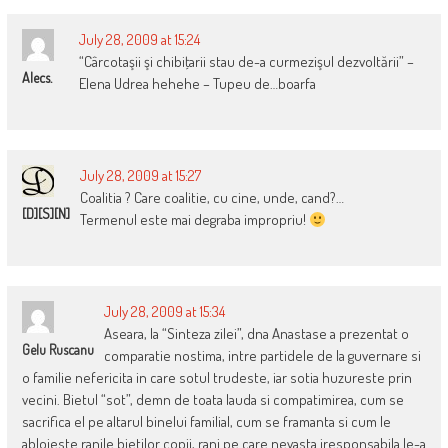
July 28, 2009 at 15:24
“Cârcotaşii şi chibiţarii stau de-a curmezişul dezvoltării” –
Alecs.
Elena Udrea hehehe – Tupeu de…boarfa
July 28, 2009 at 15:27
Coalitia ? Care coalitie, cu cine, unde, cand?…
[D][S][N]
Termenul este mai degraba impropriu!
July 28, 2009 at 15:34
Aseara, la “Sinteza zilei”, dna Anastase a prezentat o
Gelu Ruscanu
comparatie nostima, intre partidele de la guvernare si
o familie nefericita in care sotul trudeste, iar sotia huzureste prin
vecini. Bietul “sot”, demn de toata lauda si compatimirea, cum se
sacrifica el pe altarul binelui familial, cum se framanta si cum le
ablojeste ranile bietilor copii, rani pe care nevasta iresponsabila le-a