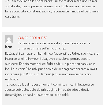
– nu am evoluat de la epoca bronzului, avem doar niste unelte mai
sofisticate; d’aia si porecla de Zeus data lui Basescu a fost asa de
bine acceptata, constient sau nu, recunoastem modelul de lume in
care traim.
July 28, 2009 at 12:58
Partea proastă este că aceste jocuri murdare nu ne
Ionut
urmăresc interesul în niciun chip.
Dacă aş ştii că măcar un ban din cei “ascunşi” de Udrea sau Ridzi s-ar
întoarce la mine în vreun fel, aş avea o pasiune pentru aceste
subiecte. Dar din moment ce Ridzi a căzut, a plecat cu banii, iar în
locul ei a venit Plăcintă, pusă acolo de aceeaşi oameni care au avut
încredere şi în Ridzi, sunt lămurit şi nu mai am nevoie de nicio
explicaţie.
Tot ceea ce fac din acest moment cu mintea mea, în legătură cu
aceste subiecte, este de prisos şi nu îmi poate aduce decât
dezamăgire, iar dacă nu sunt maso…o las baltă!