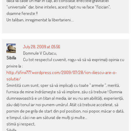
daca va cade un mar in cap, ati constatat efectele gravitatiei
“universale” dar, bine inteles, acest fapt nu va face “fizician”,
doamne fereste !!
Un taliban, inregimentat la libertarieni….
July 28, 2009 at 05:56
Domnule V Ciutacu,
Sibilla
Cu tot respectul cuvenit, rogu-vă să vă exprimaţi opinia cu
privire la :
http://sfinx777.wordpress.com/2009/07/28/ion-iliescu-are-o-
solutie/
Smintită cum sunt, sper să vă implicaţi cu toate ” armele ”, merită,
furnica de mine îndrăzneşte să vă implore, zău că trebuie ! Domnia
dumneavoastră e un titan al media, iar eu nu am abilităţi, experienţă,
zău daţi tonul iar noi punem umărul. Atât că trebuie accelerat, să
pornim de pe grila de start din pol position, noi popor, măcar o dată,
e timpul, căci ne-am săturat de mulţi şi multe…
stimă şi respect,
Sibilla