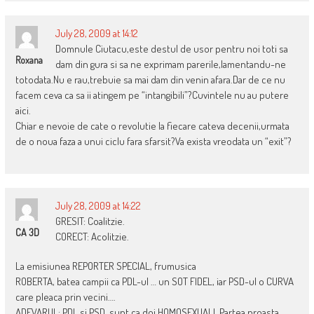
July 28, 2009 at 14:12
Domnule Ciutacu,este destul de usor pentru noi toti sa
Roxana
dam din gura si sa ne exprimam parerile,lamentandu-ne
totodata.Nu e rau,trebuie sa mai dam din venin afara.Dar de ce nu
facem ceva ca sa ii atingem pe “intangibili”?Cuvintele nu au putere
aici.
Chiar e nevoie de cate o revolutie la fiecare cateva decenii,urmata
de o noua faza a unui ciclu fara sfarsit?Va exista vreodata un “exit”?
July 28, 2009 at 14:22
GRESIT: Coalitzie.
CA 3D
CORECT: Acolitzie.
La emisiunea REPORTER SPECIAL, frumusica
ROBERTA, batea campii ca PDL-ul … un SOT FIDEL, iar PSD-ul o CURVA
care pleaca prin vecini….
ADEVARUL: PDL si PSD, sunt ca doi HOMOSEXUALI. Partea proasta