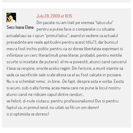
July 28, 2009 at 10:15
Din pacate nu am trait pe vremea “tatucului”
Secu Ioana Elena
pentru a putea face o comparatie cu situatia
actuala(sau sa-i spun “primul tatuc”, avand in vedere ca actualul
presedinte are reale aptitudini pentru acest titlu?), dar bunicul
meu a fost inchis politic pentru ca isi dorea libertatea exprimarii si
infiintase un cerc literar(mult prea literar, probabil, pentru mintile
scurte si insetate de putere). el mi-a povestit, atunci cand cancerul
il lasa sa respire, ororile acelui regim. Din fericire, a murit inainte sa
vada ca sacrificiile sale si ale altora ca el au fost calcate in picioare.
Nu s-a schimbat nimic…in bine…De fapt, despre asta e vorba. Exista
si acum, sub o alta forma, acea mana care ne pune la locul nostru
atunci cand ne ridicam capul dintre randuri…
va felicit, d-nule ciutacu, pentru profesionalismul Dvs si pentru
faptul ca, in primul rand, nu uitati sa fiti un om demn!
o zi optimista va doresc!