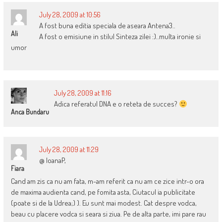
July 28, 2009 at 10:56
A fost buna editia speciala de aseara Antena3..
Ali
A fost o emisiune in stilul Sinteza zilei :)..multa ironie si
umor
July 28, 2009 at 11:16
Adica referatul DNA e o reteta de succes?
Anca Bundaru
July 28, 2009 at 11:29
@ IoanaP,
Fiara
Cand am zis ca nu am fata, m-am referit ca nu am ce zice intr-o ora
de maxima audienta cand, pe fomita asta, Ciutacul ia publicitate
(poate si de la Udrea;) ). Eu sunt mai modest. Cat despre vodca,
beau cu placere vodca si seara si ziua. Pe de alta parte, imi pare rau