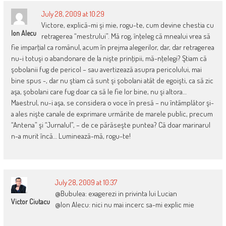
July 28, 2009 at 10:29
Victore, explică-mi şi mie, rogu-te, cum devine chestia cu
Ion Alecu
retragerea “mestrului”. Mă rog, înţeleg că mnealui vrea să
fie imparţial ca românul, acum în prejma alegerilor, dar, dar retragerea
nu-i totuşi o abandonare de la nişte prinţipii, mă-nţelegi? Ştiam că
şobolanii fug de pericol – sau avertizează asupra pericolului, mai
bine spus -, dar nu ştiam că sunt şi şobolani atât de egoişti, ca să zic
aşa, şobolani care fug doar ca să le fie lor bine, nu şi altora…
Maestrul, nu-i aşa, se considera o voce în presă – nu întâmplător şi-
a ales nişte canale de exprimare urmărite de marele public, precum
“Antena” şi “Jurnalul”, – de ce părăseşte puntea? Că doar marinarul
n-a murit încă… Luminează-mă, rogu-te!
July 28, 2009 at 10:37
@Bubulea: exagerezi in privinta lui Lucian
Victor Ciutacu
@Ion Alecu: nici nu mai incerc sa-mi explic mie