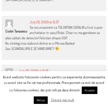
July 28, 2009 at 15:37
Sa recunoastem ca TOLONTAN CATALIN a fost super
Costin Tanasescu
anchetator in cazul Ridzi. Chiar nu ma gandeam sa
aiba calitati de detectiv! Felicitari ehipei GSP.
Nu inteleg insa razboiul dintre ei si Mircea Badea!
Sau SCANDALURILE SE VAND BINE?!
July 28, 2009 at 15:48
@fiara
Acest website foloseste cookies pentru ca experienta dumneavoastra
IoanaP
Da,sunt intr-adevar bolnava…
cu acest site sa fie cat mai profesionala. Presupunem ca esti de acord
Cu stima,
cu folosirea cookies, dar poti refuza daca doresti.
Accepta
IoanaP
Citeste mai mult
Refuza