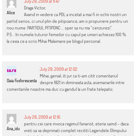
July 28, 2009 at 11:47
Draga Victor,
Alice
Avand in vedere ca PDL a incetat a mai fi in ochii nostri un
partid serios, ci unul plin de pitipoance, am o propunere pentru un
nou nume: PARTIDUL PITIPONC … sper sa nu ma “cenzurezi”.
P.S. : In numele tuturor femeilor cu capul pe umeri achiesez 100 %
la ceea ce a scris Mihai Malaimare pe blogul personal.
July 28, 2009 at 12:02
Mihai, genial, iti jur ca ti-am citit comentariul
Oaia Fosforescenta
despre 1821 in dimineata asta, asemanarile intre
comentariile noastre ma duc cu gandul la un frate telepatic.
July 28, 2009 at 12:16
pentru cei care invoca regimul fanariot, eteria samd – daca
Ana_idu
vreti sa va deprimati complet recititi Legendele Olimpului