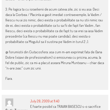
3. Pe logica ta cu israelienii de acum cateva zile, zic si eu asa: Deci
daca la Ciorbea / Placinta ai gasit imediat contraexemple, la Vadim /
Iliescu nu ai zis nimic, deci exista o probabilitate sa nu stii nimic rau
de ei, deci exista o probabilitate ca tu sa fii de fapt fan Vadim , fan
Iliescu, deci exista o probabilitate ca de fapt tu sa vrei sa iasa Vadim
presedinte (ca Iliescu nu mai poate candida), deci exista o
probabiltiate ca Mogulul sa il sustina pe Vadim in turul 2 ;).
@ forumistii din Ciutacosfera: asa cum m-am exprimat fata de Oana
Dobre (vizavi de profesionalism) si emisiunea cu pricina, acuma, la
fel de public, zic ca mi-a placut aseara Miruna Munteanu – chiar daca
“n-are zvac” cum zic unii.
Fiara.
July 28, 2009 at 11:40
E foarte posibil ca TRAIAN BASESCU s-o sacrifice