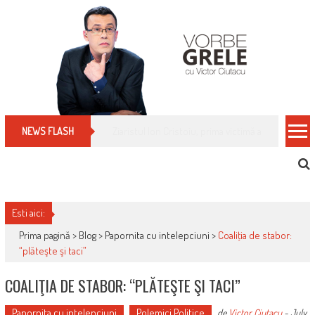
Skip
to
content
Cum îți schimbi, rapid, gratuit și eficient, furniz
NEWS FLASH
Esti aici:
Prima pagină >
Blog
>
Papornita cu intelepciuni
>
Coaliţia de stabor:
“plăteşte şi taci”
COALIŢIA DE STABOR: “PLĂTEŞTE ŞI TACI”
Papornita cu intelepciuni
Polemici Politice
de
Victor Ciutacu
-
July