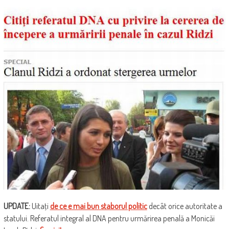
UPDATE:
Uitaţi
de ce e mai bun staborul politic
decât orice autoritate a
statului. Referatul integral al DNA pentru urmărirea penală a Monicăi