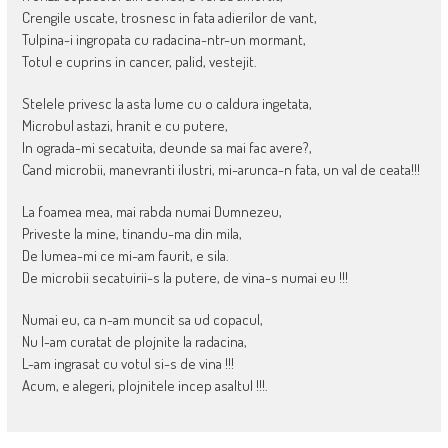
Crengile uscate, trosnesc in fata adierilor de vant,
Tulpina-i ingropata cu radacina-ntr-un mormant,
Totul e cuprins in cancer, palid, vestejit.
Stelele privesc la asta lume cu o caldura ingetata,
Microbul astazi, hranit e cu putere,
In ograda-mi secatuita, deunde sa mai fac avere?,
Cand microbii, manevranti ilustri, mi-arunca-n fata, un val de ceata!!!
La foamea mea, mai rabda numai Dumnezeu,
Priveste la mine, tinandu-ma din mila,
De lumea-mi ce mi-am faurit, e sila.
De microbii secatuirii-s la putere, de vina-s numai eu !!!
Numai eu, ca n-am muncit sa ud copacul,
Nu l-am curatat de plojnite la radacina,
L-am ingrasat cu votul si-s de vina !!!
Acum, e alegeri, plojnitele incep asaltul !!!.