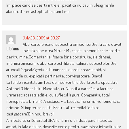
Imi place cand se cearta intre ei, pacat ca nu dau in vileag marile
afaceri, dar eu astept cat mai am timp.
July 28, 2009 at 09:27
Abordarea oricarui subiect la emisiunea Dvs.,la care o aveti
I. Iuliana
invitata si pe d-na Miruna M., capata o semnificatie aparte
pentru mine.Comentariile, foarte bine construite, ale dansei,
imprima emisiunii o abordare echilibrata, calma a subiectului. Dvs.
aruncati ‘sageata’genial,si Dumneaei, o prelucreaza rapid, si
raspunde cu explicatii pertinente, convingatoare. Bravo!
La fel de incantata am fost de interventiile Dvs. la editia speciala a
Antenei 3.Ideea D-lui Mandruta, cu “Justitia oarba”,m-a facut sa
urmaresc aceasta editie, cu sufletul la gura. Comparatia, total
neinspirata a D-nei R. Anastase, v-a facut sa fiti si mai vehement, ca
oricand. Si impreuna cu D-l Radu T, ati re-editat ‘echipa
castigatoare’.Din nou, bravo!
Am lecturat si Referatul DNA-lui si mi s-a ridicat parul maciuca,
avand, in fata ochilor, dovezile certe pentru savarsirea infractiunilor