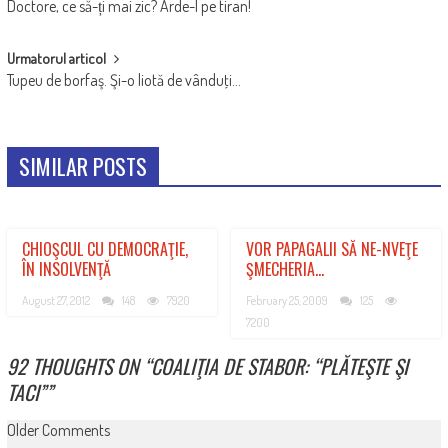
Doctore, ce să-ți mai zic? Arde-l pe tiran!
NAVIGATION
Urmatorul articol
Tupeu de borfaş. Şi-o liotă de vânduţi…
SIMILAR POSTS
CHIOŞCUL CU DEMOCRAŢIE,
VOR PAPAGALII SĂ NE-NVEŢE
ÎN INSOLVENŢĂ
ŞMECHERIA…
August 27, 2012
148
7920
February 25, 2009
125
7200
92 THOUGHTS ON “
COALIŢIA DE STABOR: “PLĂTEŞTE ŞI
TACI”
”
COMMENT
Older Comments