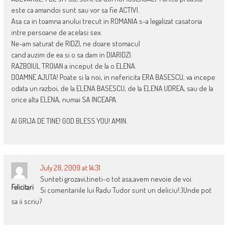
este ca amandoi sunt sau vor sa fie ACTIVI.
Asa ca in toamna anului trecut in ROMANIA s-a legalizat casatoria
intre persoane de acelasi sex.
Ne-am saturat de RIDZI, ne doare stomacul
cand auzim de ea si o sa dam in DIARIDZI.
RAZBOIUL TROIAN a inceput de la o ELENA.
DOAMNE AJUTA! Poate si la noi, in nefericita ERA BASESCU, va incepe
odata un razboi, de la ELENA BASESCU, de la ELENA UDREA, sau de la
orice alta ELENA, numai SA INCEAPA.
AI GRIJA DE TINE! GOD BLESS YOU! AMIN.
July 28, 2009 at 14:31
Sunteti grozavi,tineti-o tot asa,avem nevoie de voi.
Felicitari
Si comentariile lui Radu Tudor sunt un deliciu!:)Unde pot
sa ii scriu?