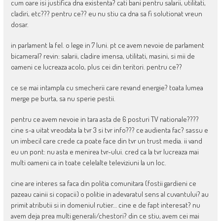
cum oare isi justifica dna existenta? cati bani pentru salarii, utilitati,
cladiri, etc??? pentru ce?? eu nu stiu ca dna sa fi solutionat vreun
dosar.
in parlament la fel. o lege in 7 luni. pt ce avem nevoie de parlament
bicameral? revin: salarii, cladire imensa, utilitati, masini, si mii de
oameni ce lucreaza acolo, plus cei din teritori. pentru ce??
ce se mai intampla cu smecherii care revand energie? toata lumea
merge pe burta, sa nu sperie pestii.
pentru ce avem nevoie in tara asta de 6 posturi TV nationale????
cine s-a uitat vreodata la tvr 3 si tvr info??? ce audienta fac? sassu e
un imbecil care crede ca poate face din tvr un trust media. ii vand
eu un pont: nu asta e menirea tvr-ului. cred ca la tvr lucreaza mai
multi oameni ca in toate celelalte televiziuni la un loc.
cine are interes sa faca din politia comunitara (fostii gardieni ce
pazeau cainii si copacii) o politie in adevaratul sens al cuvantului? au
primit atributii si in domeniul rutier… cine e de fapt interesat? nu
avem deja prea multi generali/chestori? din ce stiu, avem cei mai