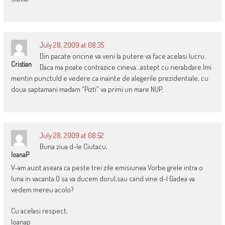
July 28, 2009 at 08:35
Din pacate oricine va veni la putere va face acelasi lucru.
Cristian
Daca ma poate contrazice cineva…astept cu nerabdare.Imi
mentin punctuld e vedere ca inainte de alegerile prezidentiale, cu
doua saptamani madam “Pizti” va primi un mare NUP.
July 28, 2009 at 08:52
Buna ziua d-le Ciutacu,
IoanaP
V-am auzit aseara ca peste trei zile emisiunea Vorbe grele intra o
luna in vacanta.O sa va ducem dorul,sau cand vine d-l Gadea va
vedem mereu acolo?
Cu acelasi respect,
Ioanap