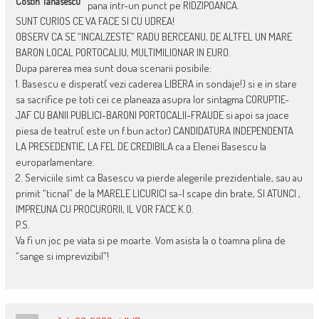
Costin Tanasescu
pana intr-un punct pe RIDZIPOANCA.
SUNT CURIOS CE VA FACE SI CU UDREA!
OBSERV CA SE “INCALZESTE” RADU BERCEANU, DE ALTFEL UN MARE
BARON LOCAL PORTOCALIU, MULTIMILIONAR IN EURO.
Dupa parerea mea sunt doua scenarii posibile:
1. Basescu e disperat( vezi caderea LIBERA in sondaje!) si e in stare
sa sacrifice pe toti cei ce planeaza asupra lor sintagma CORUPTIE-
JAF CU BANII PUBLICI-BARONI PORTOCALII-FRAUDE si apoi sa joace
piesa de teatru( este un f.bun actor) CANDIDATURA INDEPENDENTA
LA PRESEDENTIE, LA FEL DE CREDIBILA ca a Elenei Basescu la
europarlamentare.
2. Serviciile simt ca Basescu va pierde alegerile prezidentiale, sau au
primit “ticnal” de la MARELE LICURICI sa-l scape din brate, SI ATUNCI ,
IMPREUNA CU PROCURORII, IL VOR FACE K.O.
P.S.
Va fi un joc pe viata si pe moarte. Vom asista la o toamna plina de
“sange si imprevizibil”!