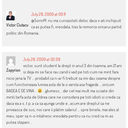
NAVIGATION
July 28, 2009 at 00:11
@SorinM: nu ma cunoasteti deloc daca v-ati inchipuit
Victor Ciutacu
ca as putea fi, vreodata, tras la remorca oricarui partid
politic din Romania…
July 28, 2009 at 02:09
victor, sunt student la drept in anul 3 din toamna, am 21 ani
Zopyrion
si deja mi se face rau cand ii vad pe toti cum ne mint fara
nicio jena la TV … probabil ca n-ar fi trebuit sa imi dau seama despre
cum functioneaza lumea asta de la o varsta asa frageda ….oricum
BADEA E DE VINA ..
…glumesc… dar cel mai mult ma scoate din
minti tarfa asta de Udrea care ne considera pe toti idioti si crede ca
daca ea a s..t p..a ca sa ajunga unde e , acum are dreptul sa ne
priveasca de sus, noi care ii platim salariul … spre binele, mai ales al
meu, sper sa n-o intalnesc vreodata pentru ca nu cred ca m-as
putea stapani …