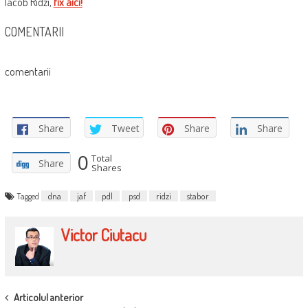
Iacob Ridzi,
fix aici!
COMENTARII
comentarii
Share
Tweet
Share
Share
0
Total
Share
Shares
Tagged
dna
jaf
pdl
psd
ridzi
stabor
Victor Ciutacu
POST
Articolul anterior