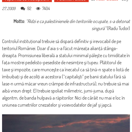
92
7404
27, 2009
Motto:
“Ridzi e ca palestinienele din teritoriile ocupate, s-a detonat
singură”
(Radu Tudor)
Controlul instituţional trebuie să dispară definitiv şi irevocabil de pe
teritoriul României. Doar d’aia s-a făcut măreaţa alianţă stânga-
dreapta. Promisiunea liberală a statului minimal păleşte cu timiditate în
faţa mostrei pedelisto-pesediste de nesimţire şi tupeu. Plătitorul de
taxe şi impozite, care munceşte ca înecatul ca să ţină-n spate o liotă de
îmbuibaţi şi de acoliţi ai acestora (“capitalişti” pe banii statului fără să
lase-n urmă măcar vreun crâmpei de infrastructură), nu trebuie să mai
aibă vreun drept. El trebuie spoliat milimetric, jumi-juma, după
algoritm, de banda hulpavă a răpitorilor. Nici de cârâit nu mai e loc în
uniunea cumetriilor cnezatelor şi voievodatelor de jaf şi japcă.