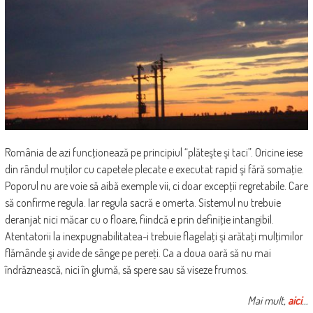
România de azi funcţionează pe principiul “plăteşte şi taci”. Oricine iese
din rândul muţilor cu capetele plecate e executat rapid şi fără somaţie.
Poporul nu are voie să aibă exemple vii, ci doar excepţii regretabile. Care
să confirme regula. Iar regula sacră e omerta. Sistemul nu trebuie
deranjat nici măcar cu o floare, fiindcă e prin definiţie intangibil.
Atentatorii la inexpugnabilitatea-i trebuie flagelaţi şi arătaţi mulţimilor
flămânde şi avide de sânge pe pereţi. Ca a doua oară să nu mai
îndrăznească, nici în glumă, să spere sau să viseze frumos.
Mai mult,
aici
…