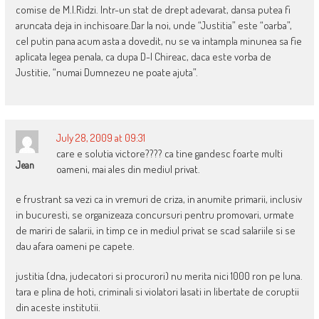
comise de M.I.Ridzi. Intr-un stat de drept adevarat, dansa putea fi
aruncata deja in inchisoare.Dar la noi, unde “Justitia” este “oarba”,
cel putin pana acum asta a dovedit, nu se va intampla minunea sa fie
aplicata legea penala, ca dupa D-l Chireac, daca este vorba de
Justitie, “numai Dumnezeu ne poate ajuta”.
July 28, 2009 at 09:31
care e solutia victore???? ca tine gandesc foarte multi
Jean
oameni, mai ales din mediul privat.
e frustrant sa vezi ca in vremuri de criza, in anumite primarii, inclusiv
in bucuresti, se organizeaza concursuri pentru promovari, urmate
de mariri de salarii, in timp ce in mediul privat se scad salariile si se
dau afara oameni pe capete.
justitia (dna, judecatori si procurori) nu merita nici 1000 ron pe luna.
tara e plina de hoti, criminali si violatori lasati in libertate de coruptii
din aceste institutii.