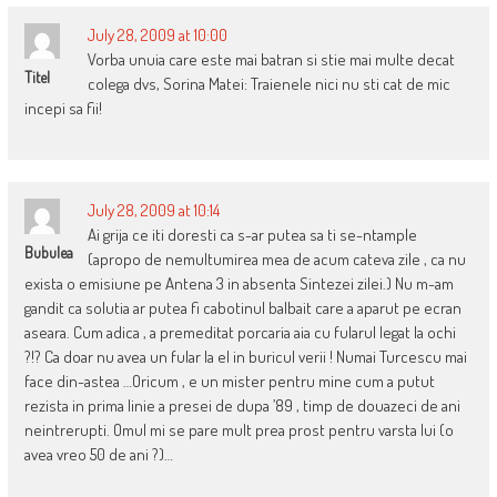
July 28, 2009 at 10:00
Vorba unuia care este mai batran si stie mai multe decat
Titel
colega dvs, Sorina Matei: Traienele nici nu sti cat de mic
incepi sa fii!
July 28, 2009 at 10:14
Ai grija ce iti doresti ca s-ar putea sa ti se-ntample
Bubulea
(apropo de nemultumirea mea de acum cateva zile , ca nu
exista o emisiune pe Antena 3 in absenta Sintezei zilei.) Nu m-am
gandit ca solutia ar putea fi cabotinul balbait care a aparut pe ecran
aseara. Cum adica , a premeditat porcaria aia cu fularul legat la ochi
?!? Ca doar nu avea un fular la el in buricul verii ! Numai Turcescu mai
face din-astea …Oricum , e un mister pentru mine cum a putut
rezista in prima linie a presei de dupa ’89 , timp de douazeci de ani
neintrerupti. Omul mi se pare mult prea prost pentru varsta lui (o
avea vreo 50 de ani ?)…