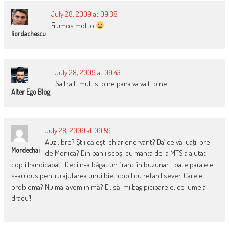
July 28, 2009 at 09:38
Frumos motto
Iiordachescu
July 28, 2009 at 09:43
Sa traiti mult si bine pana va va fi bine…
Alter Ego Blog
July 28, 2009 at 09:59
Auzi, bre? Ştii că eşti chiar enervant? Da’ ce vă luaţi, bre
Mordechai
de Monica? Din banii scoşi cu manta de la MTS a ajutat
copii handicapaţi. Deci n-a băgat un franc în buzunar. Toate paralele
s-au dus pentru ajutarea unui biet copil cu retard sever. Care e
problema? Nu mai avem inimă? Ei, să-mi bag picioarele, ce lume a
dracu’!