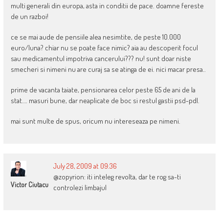
multi generali din europa, asta in conditii de pace. doamne fereste
de un razboi!
ce se mai aude de pensiile alea nesimtite, de peste 10.000
euro/luna? chiar nu se poate face nimic? aia au descoperit focul
sau medicamentul impotriva cancerului??? nu! sunt doar niste
smecheri si nimeni nu are curaj sa se atinga de ei. nici macar presa..
prime de vacanta taiate, pensionarea celor peste 65 de ani de la
stat…. masuri bune, dar neaplicate de boc si restul gastii psd-pdl.
mai sunt multe de spus, oricum nu intereseaza pe nimeni.
July 28, 2009 at 09:36
@zopyrion: iti inteleg revolta, dar te rog sa-ti
Victor Ciutacu
controlezi limbajul