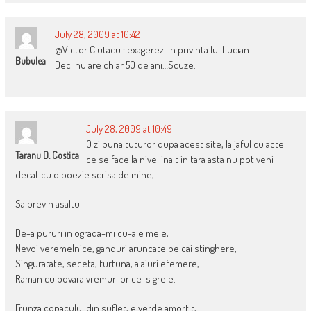
July 28, 2009 at 10:42
@Victor Ciutacu : exagerezi in privinta lui Lucian
Bubulea
Deci nu are chiar 50 de ani…Scuze.
July 28, 2009 at 10:49
O zi buna tuturor dupa acest site, la jaful cu acte
Taranu D. Costica
ce se face la nivel inalt in tara asta nu pot veni
decat cu o poezie scrisa de mine,
Sa previn asaltul
De-a pururi in ograda-mi cu-ale mele,
Nevoi veremelnice, ganduri aruncate pe cai stinghere,
Singuratate, seceta, furtuna, alaiuri efemere,
Raman cu povara vremurilor ce-s grele.
Frunza copacului din suflet, e verde amortit,