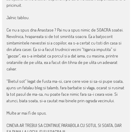
pricinuit.
Jalnic tablou.
Ce nu a spus dna Anastase ? Pai nu a spus nimic de SOACRA soatei.
Nevolnica, hrapareata si de tot smintita soacra. Ea a batjocorit
simtamintele nevestei si a copiilor, ea s-a certat cu toti din casa si
din afara casei. Ea si-a facut trudnicii vecini “tiganca imputita” si
“gaozar”, ea s-a imbatat ca porcul si a dat iama, cu masina, printre
orataniile de pe ulita, ea a facut din tihna de pe ulita un adevarat
calvar.
“Bietul sot” legat de fusta ma-si, care cere voie si sa-si pupe soata,
ajuns un fatalau bleg si talamb, fara barbatie si vlaga, ocarat si rusinat
la tot pasul de ma-sa, nu poate face nimic fara sa-i ceara voie. Si
atunci, biata soata, si-a cautat mai binele prin ograda vecinului.
Multe ar mai fi de spus.
CINEVA AR TREBUI SA CONTINUE PARABOLA CU SOTUL SI SOATA, DAR
SA PUNA LA LOCUL EI SI SOACRA !!!