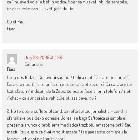
ca ” nu aveti voie” a beti o vodca. Sper sa nu aveti pb. de sanatate,
iar daca este cazul – aveti grija de Dv.
Cu stima,
Fiara.
July 28, 2009 at 11:38
Ciutacule,
Fiara
1. S-a dus Ridzi la Cucuveni sau nu ? (adica e oficial sau “pe surse”).
Daca s-a dus, fa si tu un scenariu, ce sa caute acolo ? Ca daca are de
luat sfaturi / indicatii de la Zeus, se poate face si prin telefon / net
/ chat – ca sunt si alte vehicule pt. asa ceva, nu ?
2. Nu te doare sufletelul cand, din efortul tau jurnalistic – cand in
sfarsit s-a pus de-o comisie Udrea, se baga Saftoaica si simpla ei
prezenta arunca o problema mediatica (razboiul amazoanelor) ? Sau
meciul tau e gata ca ti-ai vandut gazeta ? (se gaeseste cam greu la
tarabe – chiar si pe fomita asta).