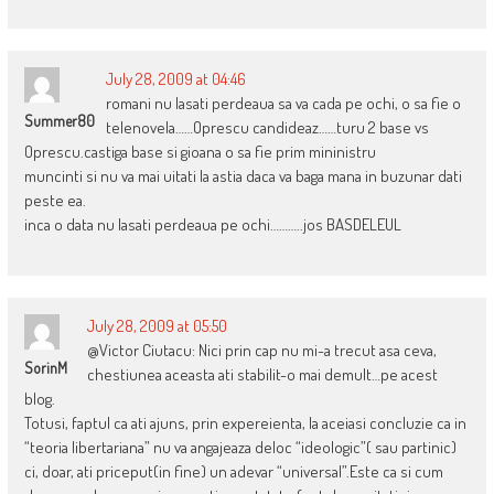
July 28, 2009 at 04:46
romani nu lasati perdeaua sa va cada pe ochi, o sa fie o
Summer80
telenovela……Oprescu candideaz……turu 2 base vs
Oprescu.castiga base si gioana o sa fie prim mininistru
muncinti si nu va mai uitati la astia daca va baga mana in buzunar dati
peste ea.
inca o data nu lasati perdeaua pe ochi………..jos BASDELEUL
July 28, 2009 at 05:50
@Victor Ciutacu: Nici prin cap nu mi-a trecut asa ceva,
SorinM
chestiunea aceasta ati stabilit-o mai demult…pe acest
blog.
Totusi, faptul ca ati ajuns, prin expereienta, la aceiasi concluzie ca in
“teoria libertariana” nu va angajeaza deloc “ideologic”( sau partinic)
ci, doar, ati priceput(in fine) un adevar “universal”.Este ca si cum