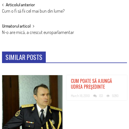
POST
Articolul anterior
Cum o fi să fii cel mai bun din lume?
NAVIGATION
Urmatorul articol
N-o are mică, a crescut europarlamentar
SIMILAR POSTS
CUM POATE SĂ AJUNGĂ
UDREA PREŞEDINTE
March 16, 2010
153
9280