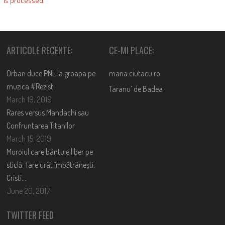
is processed
.
ARTICOLE RECENTE:
CE-MI PLACE:
Orban duce PNL la groapa pe
mana.ciutacu.ro
muzica #Rezist
Taranu’ de Badea
March 19, 2019
Rares versus Mandachi sau
Confruntarea Titanilor
March 15, 2019
Moroiul care bântuie liber pe
sticlă. Tare urât îmbătrânești,
Cristi….
June 20, 2017
TWITTER FEED