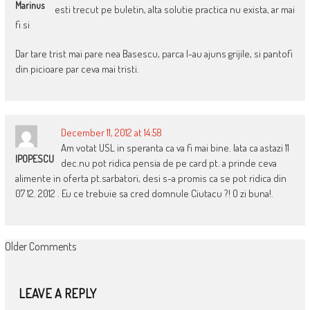
Marinus
esti trecut pe buletin, alta solutie practica nu exista, ar mai
fi si
Dar tare trist mai pare nea Basescu, parca l-au ajuns grijile, si pantofi
din picioare par ceva mai tristi.
December 11, 2012 at 14:58
Am votat USL in speranta ca va fi mai bine. Iata ca astazi 11
IPOPESCU
dec.nu pot ridica pensia de pe card pt. a prinde ceva
alimente in oferta pt.sarbatori, desi s-a promis ca se pot ridica din
07 12. 2012 . Eu ce trebuie sa cred domnule Ciutacu ?! O zi buna!.
COMMENT
Older Comments
NAVIGATION
LEAVE A REPLY