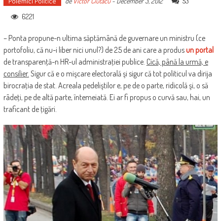
Polemici Politice
53
de
Victor Ciutacu
-
December 3, 2012
6221
– Ponta propune-n ultima săptămână de guvernare un ministru (ce
portofoliu, că nu-i liber nici unul?) de 25 de ani care a produs
un portal
de transparenţă-n HR-ul administraţiei publice.
Cică, până la urmă, e
consilier.
Sigur că e o mişcare electorală şi sigur că tot politicul va dirija
birocraţia de stat. Acreala pedeliştilor e, pe de o parte, ridicolă şi, o să
râdeţi, pe de altă parte, întemeiată. Ei ar fi propus o curvă sau, hai, un
traficant de ţigări.