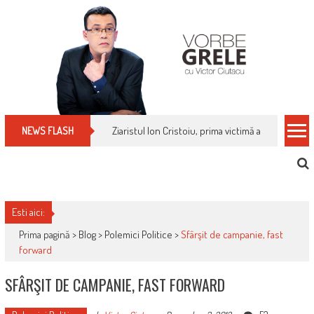
Skip
to
content
Ziaristul Ion Cristoiu, prima victimă a noi cenzuri 
NEWS FLASH
Esti aici:
Prima pagină >
Blog
>
Polemici Politice
>
Sfârşit de campanie, fast
forward
SFÂRŞIT DE CAMPANIE, FAST FORWARD