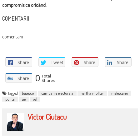
compromis ca oricând.
COMENTARII
comentarii
Share
Tweet
Share
Share
0
Total
Share
Shares
Tagged
basescu
campanie electorala
hertha mullter
melescanu
ponta
sie
usl
Victor Ciutacu