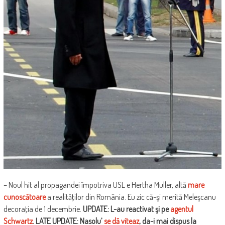
– Noul hit al propagandei împotriva USL e Hertha Muller, altă
mare
cunoscătoare
a realităţilor din România. Eu zic că-şi merită Meleşcanu
decoraţia de 1 decembrie.
UPDATE: L-au reactivat şi pe
agentul
Schwartz
. LATE UPDATE: Nasolu’
se dă viteaz
, da-i mai dispus la