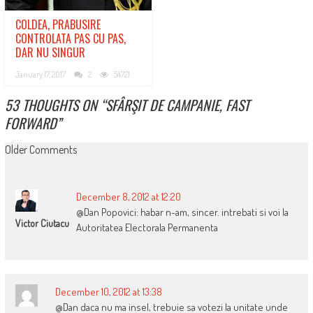
COLDEA, PRABUSIRE
CONTROLATA PAS CU PAS,
DAR NU SINGUR
January 17, 2017
2
54721
53 THOUGHTS ON “
SFÂRŞIT DE CAMPANIE, FAST
FORWARD
”
COMMENT
Older Comments
NAVIGATION
December 8, 2012 at 12:20
@Dan Popovici: habar n-am, sincer. intrebati si voi la
Victor Ciutacu
Autoritatea Electorala Permanenta
December 10, 2012 at 13:38
@Dan daca nu ma insel, trebuie sa votezi la unitate unde