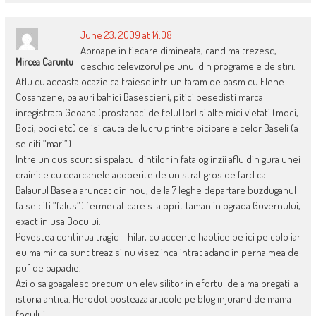
June 23, 2009 at 14:08
Aproape in fiecare dimineata, cand ma trezesc,
Mircea Caruntu
deschid televizorul pe unul din programele de stiri.
Aflu cu aceasta ocazie ca traiesc intr-un taram de basm cu Elene
Cosanzene, balauri bahici Basescieni, pitici pesedisti marca
inregistrata Geoana (prostanaci de felul lor) si alte mici vietati (moci,
Boci, poci etc) ce isi cauta de lucru printre picioarele celor Baseli (a
se citi “mari”).
Intre un dus scurt si spalatul dintilor in fata oglinzii aflu din gura unei
crainice cu cearcanele acoperite de un strat gros de fard ca
Balaurul Base a aruncat din nou, de la 7 leghe departare buzduganul
(a se citi “falus”) fermecat care s-a oprit taman in ograda Guvernului,
exact in usa Bocului.
Povestea continua tragic – hilar, cu accente haotice pe ici pe colo iar
eu ma mir ca sunt treaz si nu visez inca intrat adanc in perna mea de
puf de papadie.
Azi o sa goagalesc precum un elev silitor in efortul de a ma pregati la
istoria antica. Herodot posteaza articole pe blog injurand de mama
focului.