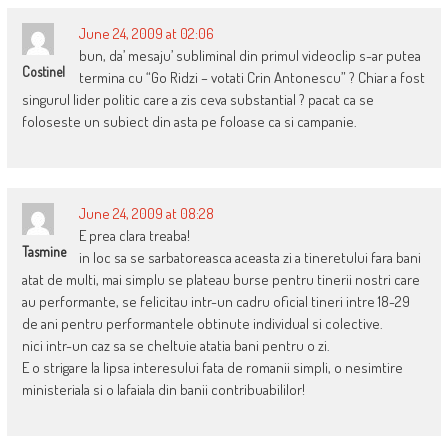
June 24, 2009 at 02:06
bun, da’ mesaju’ subliminal din primul videoclip s-ar putea
Costinel
termina cu “Go Ridzi – votati Crin Antonescu” ? Chiar a fost
singurul lider politic care a zis ceva substantial ? pacat ca se
foloseste un subiect din asta pe foloase ca si campanie.
June 24, 2009 at 08:28
E prea clara treaba!
Tasmine
in loc sa se sarbatoreasca aceasta zi a tineretului fara bani
atat de multi, mai simplu se plateau burse pentru tinerii nostri care
au performante, se felicitau intr-un cadru oficial tineri intre 18-29
de ani pentru performantele obtinute individual si colective.
nici intr-un caz sa se cheltuie atatia bani pentru o zi.
E o strigare la lipsa interesului fata de romanii simpli, o nesimtire
ministeriala si o lafaiala din banii contribuabililor!