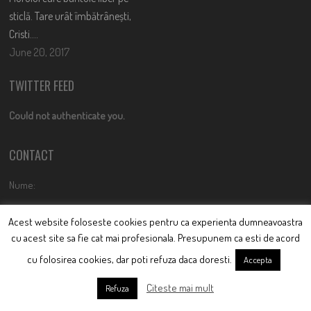
sticlă. Tare urât îmbătrânești,
Cristi….
June 20, 2017
TWITTER FEED
Could not authenticate you.
CONTACT
Nume:
Acest website foloseste cookies pentru ca experienta dumneavoastra
cu acest site sa fie cat mai profesionala. Presupunem ca esti de acord
Email:
cu folosirea cookies, dar poti refuza daca doresti.
Accepta
Citeste mai mult
Refuza
Mesaj: