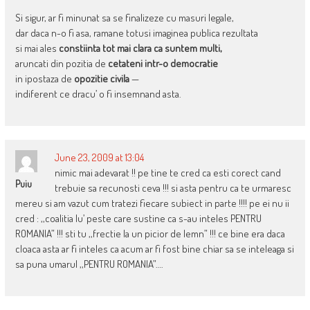
Si sigur, ar fi minunat sa se finalizeze cu masuri legale,
dar daca n-o fi asa, ramane totusi imaginea publica rezultata
si mai ales
constiinta tot mai clara ca suntem multi,
aruncati din pozitia de
cetateni intr-o democratie
in ipostaza de
opozitie civila
—
indiferent ce dracu’ o fi insemnand asta.
June 23, 2009 at 13:04
nimic mai adevarat !! pe tine te cred ca esti corect cand
Puiu
trebuie sa recunosti ceva !!! si asta pentru ca te urmaresc
mereu si am vazut cum tratezi fiecare subiect in parte !!!! pe ei nu ii
cred : ,,coalitia lu’ peste care sustine ca s-au inteles PENTRU
ROMANIA” !!! sti tu ,,frectie la un picior de lemn” !!! ce bine era daca
cloaca asta ar fi inteles ca acum ar fi fost bine chiar sa se inteleaga si
sa puna umarul ,,PENTRU ROMANIA”….