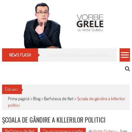
Skip
to
content
Cum îți schimbi, rapid, gratuit și eficient, furniz
NEWS FLASH
Esti aici:
Prima pagină >
Blog
>
Barfoteca de Net
>
Şcoala de gândire a killerilor
politici
ŞCOALA DE GÂNDIRE A KILLERILOR POLITICI
Barfoteca de Net
Ce-mi provoaca scarba
de
Victor Ciutacu
-
June