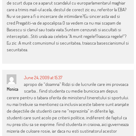
de scurt dupa ce a aparut scandalul cu europarlamentarul maghiar
care a trimis mail-ul acela, destul de corect zic eu, referitor la EBA?
Nu vi se pare a fi o incercare de intimidare?Eu sincer asta vad si
cred.Pregatiti-va de apocalipsa.O sa vedem ca nu mai scapam de
Basescu si clanul sau toata viata.Suntem cenzurati si ascultati si
interceptati…Stiti urala aia celebra:”A murit regele!Traiasca regele!”?
Eu zic :A murit comunismul si securitatea, traiasca basescianismul si
securitatea.
June 24, 2009 at 15:37
apropo de “doamna” Ridzi si de lucrurile care imi provoaca
Monica
scarba… fiind studenta cu medie bunicica am depus
cerere pentru o tabara oferita de ministerul tineretului si sportului.
nu mai trebuie sa mentionez ca inclusiv aceste tabere sunt aranjate
de dejectiile de studenti care ne “reprezinta” in diferite ligi,
studenti care sunt acolo pe criterii politice, indiferent de faptul ca
nu prea stiu sa se exprime. fiind studenta in craiova, aici guverneaza
mizeria de culoare rosie, iar daca nu esti sustinatorul acestor