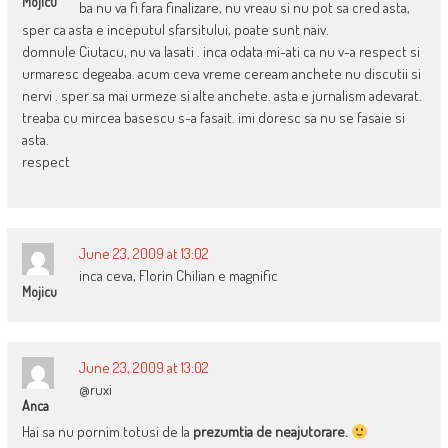
Mojicu
ba nu va fi fara finalizare, nu vreau si nu pot sa cred asta,
sper ca asta e inceputul sfarsitului, poate sunt naiv.
domnule Ciutacu, nu va lasati . inca odata mi-ati ca nu v-a respect si
urmaresc degeaba. acum ceva vreme ceream anchete nu discutii si
nervi . sper sa mai urmeze si alte anchete. asta e jurnalism adevarat.
treaba cu mircea basescu s-a fasait. imi doresc sa nu se fasaie si
asta.
respect
June 23, 2009 at 13:02
inca ceva, Florin Chilian e magnific
Mojicu
June 23, 2009 at 13:02
@ruxi
Anca
Hai sa nu pornim totusi de la
prezumtia de neajutorare.