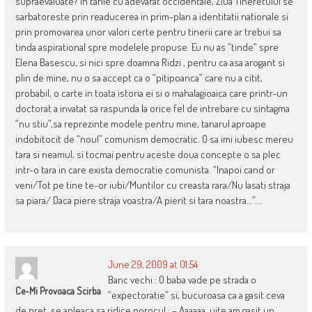
supraevaluate? In tarile cu adevarat occidentale, Ziua Tineretului se
sarbatoreste prin readucerea in prim-plan a identitatii nationale si
prin promovarea unor valori certe pentru tinerii care ar trebui sa
tinda aspirational spre modelele propuse. Eu nu as “tinde” spre
Elena Basescu, si nici spre doamna Ridzi , pentru ca asa arogant si
plin de mine, nu o sa accept ca o “pitipoanca” care nu a citit,
probabil, o carte in toata istoria ei si o mahalagioaica care printr-un
doctorat a invatat sa raspunda la orice fel de intrebare cu sintagma
“nu stiu”,sa reprezinte modele pentru mine, tanarul aproape
indobitocit de “noul” comunism democratic. O sa imi iubesc mereu
tara si neamul, si tocmai pentru aceste doua concepte o sa plec
intr-o tara in care exista democratie comunista. “Inapoi cand or
veni/Tot pe tine te-or iubi/Muntilor cu creasta rara/Nu lasati straja
sa piara/ Daca piere straja voastra/A pierit si tara noastra…”….
June 29, 2009 at 01:54
Banc vechi : O baba vade pe strada o
Ce-Mi Provoaca Scirba
“expectoratie” si, bucuroasa ca a gasit ceva
de pret, se apleaca sa ridice norocul : – Aaaaaa, uite am gasit un