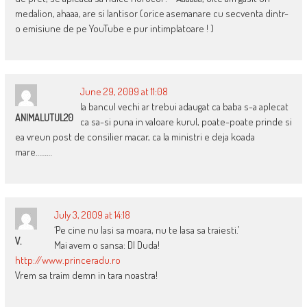
medalion, ahaaa, are si lantisor (orice asemanare cu secventa dintr-
o emisiune de pe YouTube e pur intimplatoare ! )
June 29, 2009 at 11:08
la bancul vechi ar trebui adaugat ca baba s-a aplecat
ANIMALUTUL20
ca sa-si puna in valoare kurul, poate-poate prinde si
ea vreun post de consilier macar, ca la ministri e deja koada
mare………
July 3, 2009 at 14:18
‘Pe cine nu lasi sa moara, nu te lasa sa traiesti.’
V.
Mai avem o sansa: Dl Duda!
http://www.princeradu.ro
Vrem sa traim demn in tara noastra!