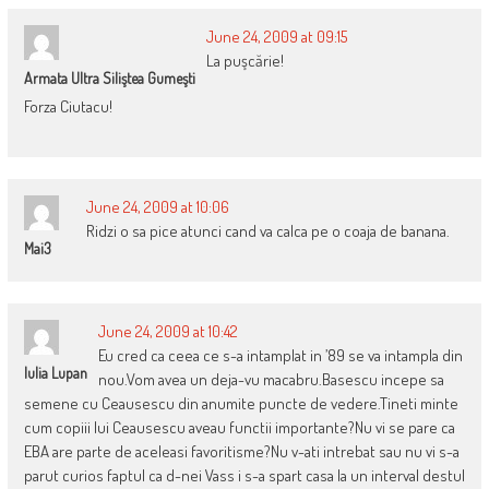
June 24, 2009 at 09:15
La puşcărie!
Armata Ultra Siliştea Gumeşti
Forza Ciutacu!
June 24, 2009 at 10:06
Ridzi o sa pice atunci cand va calca pe o coaja de banana.
Mai3
June 24, 2009 at 10:42
Eu cred ca ceea ce s-a intamplat in ’89 se va intampla din
Iulia Lupan
nou.Vom avea un deja-vu macabru.Basescu incepe sa
semene cu Ceausescu din anumite puncte de vedere.Tineti minte
cum copiii lui Ceausescu aveau functii importante?Nu vi se pare ca
EBA are parte de aceleasi favoritisme?Nu v-ati intrebat sau nu vi s-a
parut curios faptul ca d-nei Vass i s-a spart casa la un interval destul