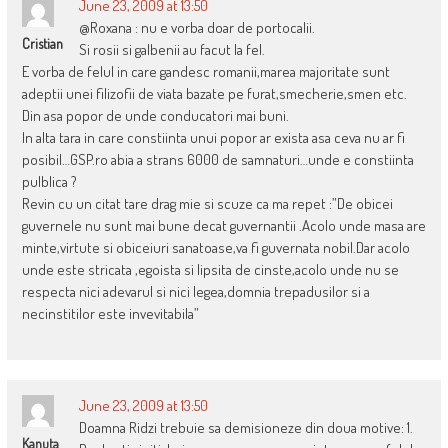
June 23, 2009 at 13:50
@Roxana : nu e vorba doar de portocalii.
Cristian
Si rosii si galbenii au facut la fel.
E vorba de felul in care gandesc romanii,marea majoritate sunt
adeptii unei filizofii de viata bazate pe furat,smecherie,smen etc.
Din asa popor de unde conducatori mai buni.
In alta tara in care constiinta unui popor ar exista asa ceva nu ar fi
posibil…GSP.ro abia a strans 6000 de samnaturi…unde e constiinta
pulblica ?
Revin cu un citat tare drag mie si scuze ca ma repet :”De obicei
guvernele nu sunt mai bune decat guvernantii .Acolo unde masa are
minte,virtute si obiceiuri sanatoase,va fi guvernata nobil.Dar acolo
unde este stricata ,egoista si lipsita de cinste,acolo unde nu se
respecta nici adevarul si nici legea,domnia trepadusilor si a
necinstitilor este invevitabila”
June 23, 2009 at 13:50
Doamna Ridzi trebuie sa demisioneze din doua motive: 1.
Kanuta