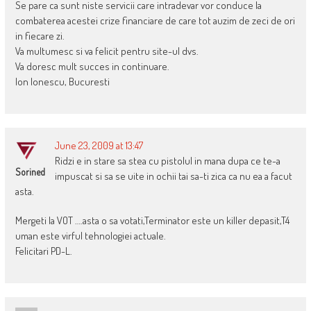
Se pare ca sunt niste servicii care intradevar vor conduce la
combaterea acestei crize financiare de care tot auzim de zeci de ori
in fiecare zi.
Va multumesc si va felicit pentru site-ul dvs.
Va doresc mult succes in continuare.
Ion Ionescu, Bucuresti
June 23, 2009 at 13:47
Ridzi e in stare sa stea cu pistolul in mana dupa ce te-a
Sorined
impuscat si sa se uite in ochii tai sa-ti zica ca nu ea a facut
asta.
Mergeti la VOT ….asta o sa votati,Terminator este un killer depasit,T4
uman este virful tehnologiei actuale.
Felicitari PD-L.