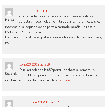
June 23, 2009 at 15:13
acu depinde de ce parte este..ca si presa asta daca ar fi
Miruna
corecta, ar face mult bine in tara asta. dar isi urmeaza si ea
interesele…si depinde de ce parte a baricadei se afla. Unii bat in
PSD, altii in PDL…si tot asa…
trebuie si jurnalistii sa-si plateasca ratele la casa si la masina luxoasa,
nu?
June 23, 2009 at 15:59
Felicitari celor de la GSP pentru ancheta si demersuri, lui
Ccpcfrdc
Florin Chilian pentru ca s-a implicat in acesta actiune si nu
in ultimul rand felicitari baietilor de la
Happyfish
June 23, 2009 at 16:50