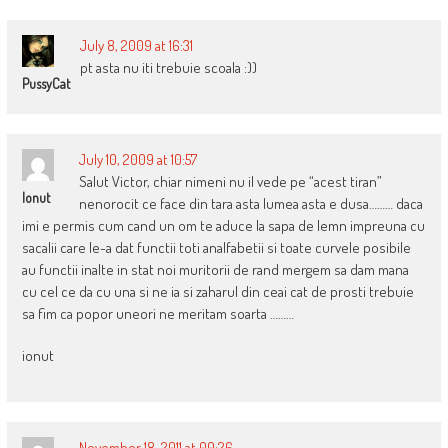
July 8, 2009 at 16:31
pt asta nu iti trebuie scoala :))
PussyCat
July 10, 2009 at 10:57
Salut Victor, chiar nimeni nu il vede pe “acest tiran”
Ionut
nenorocit ce face din tara asta lumea asta e dusa……… daca
imi e permis cum cand un om te aduce la sapa de lemn impreuna cu
sacalii care le-a dat functii toti analfabetii si toate curvele posibile
au functii inalte in stat noi muritorii de rand mergem sa dam mana
cu cel ce da cu una si ne ia si zaharul din ceai cat de prosti trebuie
sa fim ca popor uneori ne meritam soarta ………
ionut
November 18, 2011 at 00:26