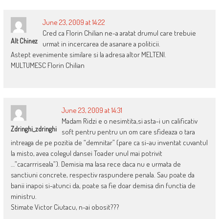
June 23, 2009 at 14:22
Cred ca Florin Chilian ne-a aratat drumul care trebuie
Alt Chinez
urmat in incercarea de asanare a politicii.
Astept evenimente similare si la adresa altor MELTENI.
MULTUMESC Florin Chilian
June 23, 2009 at 14:31
Madam Ridzi e o nesimtita,si asta-i un calificativ
Zdringhi_zdringhi
soft pentru pentru un om care sfideaza o tara
intreaga de pe pozitia de “demnitar” (pare ca si-au inventat cuvantul
la misto, avea colegul dansei Toader unul mai potrivit
…”cacarrriseala”). Demisia ma lasa rece daca nu e urmata de
sanctiuni concrete, respectiv raspundere penala. Sau poate da
banii inapoi si-atunci da, poate sa fie doar demisa din functia de
ministru.
Stimate Victor Ciutacu, n-ai obosit???