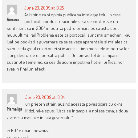
June 23, 2009 at 13:25
Ar fi bine ca si opinia publica sa inteleaga felul in care
Roxana
portocalii conduc furaciunile si sa se contureze un
sentiment ca in 2004 impotriva psd-ului mai ales ca astia sunt
muuuult mai rai! Problema este ca portocalii sunt mai smecheri, i-au
luat pe psd-isti la guvernare ca sa salveze aparentele si mai ales ca
sa nu cada greul crizei pe ei si in acelasi timp mesajele impotriva lor
ajung destul de dispersat la public. Oricum astfel de campanii
sustinute temeinic, ca cea de acum impotriva hotiei lui Ridzi, vor
avea in final un efect!
June 23, 2009 at 13:34
un prieten strain, auzind aceasta povestioara cu d-na
Mamaliga
Ridzi, mi-a spus: “Daca se intampla la noi asa ceva, a doua
zi ardeau masinile in fata guvernului”
in RO? e doar showbizz
somn usor!