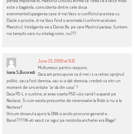
penala impotriva ei, Maestrul Cristoiu afirma ca: ceea ce a facut Ridzi
este o bagatela, coincidenta dintre cele doua
evenimente(spargerea case d-nei Vass si conflictul acesteia cu
Eba)e o prostie, d-na Vass fiind o anormala (conform aceluiasi
Maestru). Inteligenta vie a Elenei Ba. pe care Mastrul pariaza. Suntem
noi tampitii care nu inteleg nimic, nu???
June 23, 2009 at 15:12
Multumesc pentru raspuns.
Ioana S.,Bucuresti
Daca am presupune ca d-nei i s-a retras sprijinul
politic, sau a fost demisa, sau si-a dat demisia, credeti ca intr-un
moment de sinceritate “ar da din casa” ?
Daca PD-L o sustine, ar avea soarta PSD-ului cand l-a aparat pe
Nastase. Si cum exista prezumtie de nevinovatie la Ridzi si nu e la
Nastase?
Oricum dosarul a ajuns la DNA si acolo procuror general e…
Base(????)N-ati vazut ce sigur pe rezolutia anchetei era Blaga?