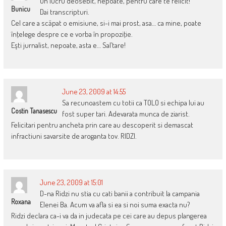
Un lucru deosebit, nepoate, pentru care te felicit!
Bunicu
Dai transcripturi.
Cel care a scăpat o emisiune, si-i mai prost, asa… ca mine, poate
înţelege despre ce e vorba în propoziţie.
Eşti jurnalist, nepoate, asta e… Sal’tare!
June 23, 2009 at 14:55
Sa recunoastem cu totii ca TOLO si echipa lui au
Costin Tanasescu
fost super tari. Adevarata munca de ziarist.
Felicitari pentru ancheta prin care au descoperit si demascat
infractiuni savarsite de aroganta tov. RIDZI.
June 23, 2009 at 15:01
D-na Ridzi nu stia cu cati banii a contribuit la campania
Roxana
Elenei Ba. Acum va afla si ea si noi suma exacta nu?
Ridzi declara ca-i va da in judecata pe cei care au depus plangerea