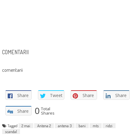
COMENTARII
comentarii
Share
Tweet
Share
Share
0
Total
Share
Shares
Tagged
2 mai
Antena 2
antena 3
bani
mts
ridzi
scandal