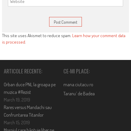
This site uses Akismet to reduce spam.
Learn how your comment data
is processed
.
ARTICOLE RECENTE:
CE-MI PLACE:
Orban duce PNL la groapa pe
mana.ciutacu.ro
muzica #Rezist
Taranu’ de Badea
March 19, 2019
Rares versus Mandachi sau
Confruntarea Titanilor
March 15, 2019
Moroiul care bântuie liber pe