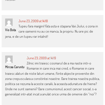
June 23, 2009 at 14:18
Tupeu fara margini! Fata asta e stapana Vaii Jiului, o zona in
Vio Bota
care oamenii nu au ce manca, la propriu. Nu are pic de
jena, e de un tupeu rar intalnit!
June 23, 2009 at 14:19
Zilnic imi traiesc cosmarul de a ma naste intr-o
Mircea Caruntu
Romanie in care inca mai cred, o Romanie in care
traiesc alaturi de niste laturi umane, fiinte abjecte provenite din
zona crepusculara a constintei noastre. Oare trairea noastra publica,
politica se rezuma la aceste canalii, la aceasta adunatura de hiene?
Unde ne sunt oamenii? Oare comunismul, acest cancer social, s-a
generalizat intr-atat incat a anulat orice urma de omenie din “noi”?