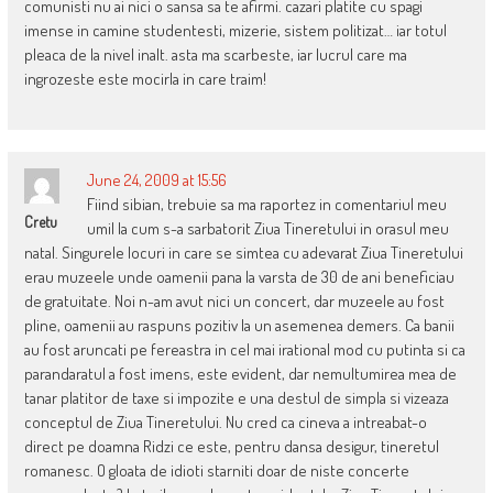
comunisti nu ai nici o sansa sa te afirmi. cazari platite cu spagi
imense in camine studentesti, mizerie, sistem politizat… iar totul
pleaca de la nivel inalt. asta ma scarbeste, iar lucrul care ma
ingrozeste este mocirla in care traim!
June 24, 2009 at 15:56
Fiind sibian, trebuie sa ma raportez in comentariul meu
Cretu
umil la cum s-a sarbatorit Ziua Tineretului in orasul meu
natal. Singurele locuri in care se simtea cu adevarat Ziua Tineretului
erau muzeele unde oamenii pana la varsta de 30 de ani beneficiau
de gratuitate. Noi n-am avut nici un concert, dar muzeele au fost
pline, oamenii au raspuns pozitiv la un asemenea demers. Ca banii
au fost aruncati pe fereastra in cel mai irational mod cu putinta si ca
parandaratul a fost imens, este evident, dar nemultumirea mea de
tanar platitor de taxe si impozite e una destul de simpla si vizeaza
conceptul de Ziua Tineretului. Nu cred ca cineva a intreabat-o
direct pe doamna Ridzi ce este, pentru dansa desigur, tineretul
romanesc. O gloata de idioti starniti doar de niste concerte