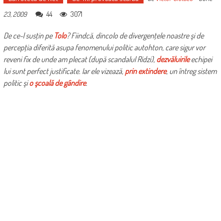
44
3071
23, 2009
De ce-l susţin pe
Tolo
? Fiindcă, dincolo de divergenţele noastre şi de
percepţia diferită asupa fenomenului politic autohton, care sigur vor
reveni fix de unde am plecat (după scandalul Ridzi),
dezvăluirile
echipei
lui sunt perfect justificate. Iar ele vizează,
prin extindere
, un întreg sistem
politic şi
o şcoală de gândire
.