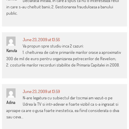
Declaratia initiala, in care a spus ca nu o intereseaza felul
in care s-au cheltuit banii; 2. Gestionarea frauduloasa a banului
public.
June 23, 2009 at 13:56
Va propun spre studiu inca 2 cazuri:
Kanuta
1. cheltuirea de catre primariile marilor orase a aproximativ
300 de mil de euro pentru organizarea petrecerilor de Revelion;
2. costurile marilor recorduri stabilite de Primaria Capitalei in 2008.
June 23, 2009 at 13:59
N-are legatura cu subiectul dar tocmai am vazut-o pe
Adina
Udrea la TV si intr-adevar e foarte vizibil ca s-a ingrasat si
aproape ca are o gusa foarte inestetica, ea fiind considerata o diva
sau ceva…