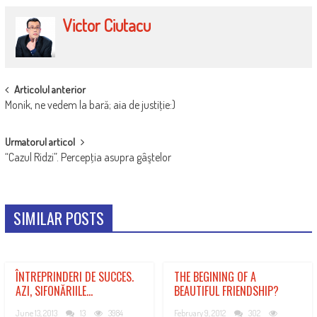
Victor Ciutacu
POST
Articolul anterior
Monik, ne vedem la bară; aia de justiţie:)
NAVIGATION
Urmatorul articol
“Cazul Ridzi”. Percepţia asupra gâştelor
SIMILAR POSTS
ÎNTREPRINDERI DE SUCCES.
THE BEGINING OF A
AZI, SIFONĂRIILE…
BEAUTIFUL FRIENDSHIP?
June 13, 2013
13
3984
February 9, 2012
302