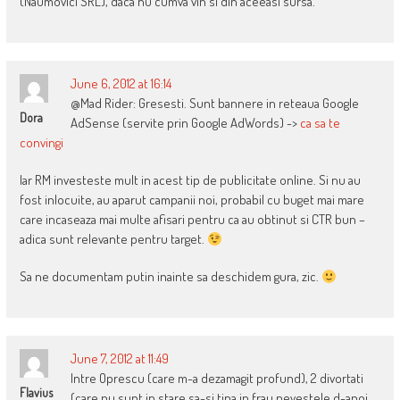
(Naumovici SRL), daca nu cumva vin si din aceeasi sursa.
June 6, 2012 at 16:14
@Mad Rider: Gresesti. Sunt bannere in reteaua Google
Dora
AdSense (servite prin Google AdWords) ->
ca sa te
convingi
Iar RM investeste mult in acest tip de publicitate online. Si nu au
fost inlocuite, au aparut campanii noi, probabil cu buget mai mare
care incaseaza mai multe afisari pentru ca au obtinut si CTR bun –
adica sunt relevante pentru target.
Sa ne documentam putin inainte sa deschidem gura, zic.
June 7, 2012 at 11:49
Intre Oprescu (care m-a dezamagit profund), 2 divortati
Flavius
(care nu sunt in stare sa-si tina in frau nevestele,d-apoi