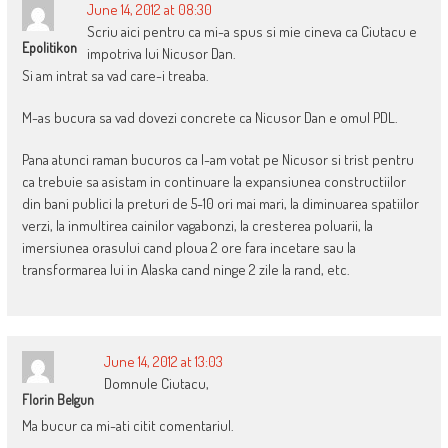
June 14, 2012 at 08:30
Scriu aici pentru ca mi-a spus si mie cineva ca Ciutacu e
Epolitikon
impotriva lui Nicusor Dan.
Si am intrat sa vad care-i treaba.
M-as bucura sa vad dovezi concrete ca Nicusor Dan e omul PDL.
Pana atunci raman bucuros ca l-am votat pe Nicusor si trist pentru
ca trebuie sa asistam in continuare la expansiunea constructiilor
din bani publici la preturi de 5-10 ori mai mari, la diminuarea spatiilor
verzi, la inmultirea cainilor vagabonzi, la cresterea poluarii, la
imersiunea orasului cand ploua 2 ore fara incetare sau la
transformarea lui in Alaska cand ninge 2 zile la rand, etc.
June 14, 2012 at 13:03
Domnule Ciutacu,
Florin Belgun
Ma bucur ca mi-ati citit comentariul.