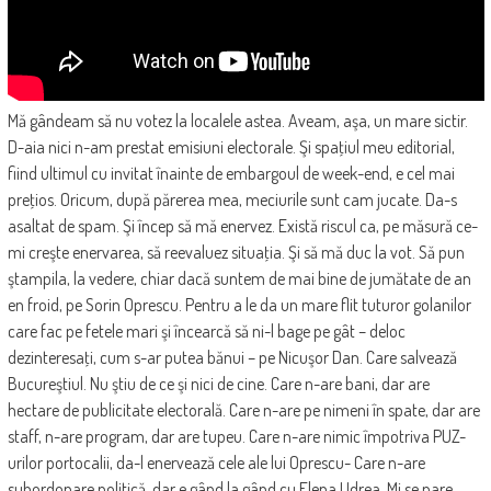
Mă gândeam să nu votez la localele astea. Aveam, aşa, un mare sictir.
D-aia nici n-am prestat emisiuni electorale. Şi spaţiul meu editorial,
fiind ultimul cu invitat înainte de embargoul de week-end, e cel mai
preţios. Oricum, după părerea mea, meciurile sunt cam jucate. Da-s
asaltat de spam. Şi încep să mă enervez. Există riscul ca, pe măsură ce-
mi creşte enervarea, să reevaluez situaţia. Şi să mă duc la vot. Să pun
ştampila, la vedere, chiar dacă suntem de mai bine de jumătate de an
en froid, pe Sorin Oprescu. Pentru a le da un mare flit tuturor golanilor
care fac pe fetele mari şi încearcă să ni-l bage pe gât – deloc
dezinteresaţi, cum s-ar putea bănui – pe Nicuşor Dan. Care salvează
Bucureştiul. Nu ştiu de ce şi nici de cine. Care n-are bani, dar are
hectare de publicitate electorală. Care n-are pe nimeni în spate, dar are
staff, n-are program, dar are tupeu. Care n-are nimic împotriva PUZ-
urilor portocalii, da-l enervează cele ale lui Oprescu- Care n-are
subordonare politică, dar e gând la gând cu Elena Udrea. Mi se pare