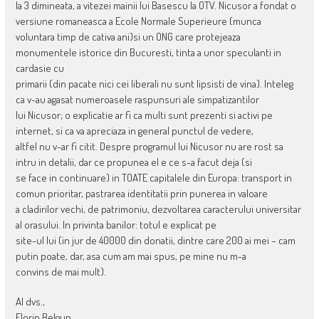
la 3 dimineata, a vitezei mainii lui Basescu la OTV. Nicusor a fondat o
versiune romaneasca a Ecole Normale Superieure (munca
voluntara timp de cativa ani)si un ONG care protejeaza
monumentele istorice din Bucuresti, tinta a unor speculanti in
cardasie cu
primarii (din pacate nici cei liberali nu sunt lipsisti de vina). Inteleg
ca v-au agasat numeroasele raspunsuri ale simpatizantilor
lui Nicusor; o explicatie ar fi ca multi sunt prezenti si activi pe
internet, si ca va apreciaza in general punctul de vedere,
altfel nu v-ar fi citit. Despre programul lui Nicusor nu are rost sa
intru in detalii, dar ce propunea el e ce s-a facut deja (si
se face in continuare) in TOATE capitalele din Europa: transport in
comun prioritar, pastrarea identitatii prin punerea in valoare
a cladirilor vechi, de patrimoniu, dezvoltarea caracterului universitar
al orasului. In privinta banilor: totul e explicat pe
site-ul lui (in jur de 40000 din donatii, dintre care 200 ai mei – cam
putin poate, dar, asa cum am mai spus, pe mine nu m-a
convins de mai mult).
Al dvs.,
Florin Belgun