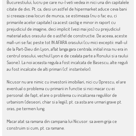
Bucurestiului, lucru pe care nu-l veti vedea in nici una din capitalele
citate de dvs. Pt. ca, desi un astfel de hipermarket aduce ceva bani
si creeaza ceva locuri de munca, se estimeaza (nu o fac eu, ci
primariile acelor capitale) ca acest castig e minor in raport cu
prejudiciul de imagine, deci implicit (vezi mai jos) cu prejudiciul
material adus orasului de o astfel de constructie. De aceea, aceste
mall-uri se fac peste tot IN AFARA orasului (cu mici exceptii: mall-ul
de la Part-Dieu din Lyon, aflat langa gara centrala; initial insa nu era in
centrul orasului, vechiul Lyon e de cealata parte a Ronului si a raului
Saone). La noi aceasta regula a fost incalcata de Basescu, alte reguli
au fost incalcate de alti primari (cf. instantelor).
Nicusor nu are nimic cu investorii imobiliari, nici cu Oprescu, el are
eventual o problema cu primarii in functie si nici macar cu ei
personal: de fapt, el are o problema cu incalcarea regulilor de
urbanism (deseori, chiar si a legii), pt. ca asta are urmari grave pt.
oras, pe termen lung.
Macar atat sa ramana din campania lui Nicusor: sa avem grija ce
construim si cum, pt. ca ramane.