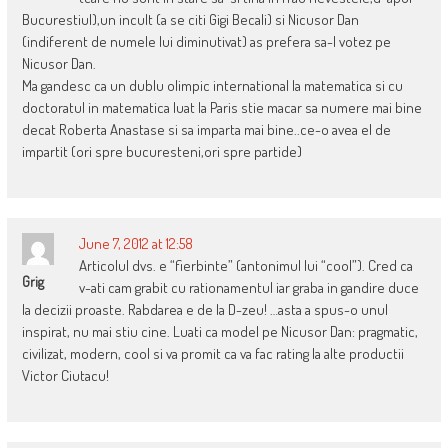
Bucurestiul),un incult (a se citi Gigi Becali) si Nicusor Dan
(indiferent de numele lui diminutivat) as prefera sa-l votez pe
Nicusor Dan.
Ma gandesc ca un dublu olimpic international la matematica si cu
doctoratul in matematica luat la Paris stie macar sa numere mai bine
decat Roberta Anastase si sa imparta mai bine..ce-o avea el de
impartit (ori spre bucuresteni,ori spre partide)
June 7, 2012 at 12:58
Articolul dvs. e “fierbinte” (antonimul lui “cool”). Cred ca
Grig
v-ati cam grabit cu rationamentul iar graba in gandire duce
la decizii proaste. Rabdarea e de la D-zeu! …asta a spus-o unul
inspirat, nu mai stiu cine. Luati ca model pe Nicusor Dan: pragmatic,
civilizat, modern, cool si va promit ca va fac rating la alte productii
Victor Ciutacu!