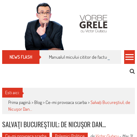
Skip
to
content
Manualul micului cititor de facturi: nu plăti nimic 
NEWS FLASH
Esti aici:
Prima pagină >
Blog
>
Ce-mi provoaca scarba
>
Salvaţi Bucureştiul; de
Nicuşor Dan…
SALVAŢI BUCUREŞTIUL; DE NICUŞOR DAN…
Ce-mi provoaca scarba
Polemici Politice
de
Victor Ciutacu
-
May 31,