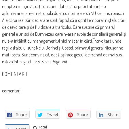
noaptea minţii să susţii un candidat a cărui prioritate, într-o
aglomerare care-i metropolă doar cu numele, e să NU se construiască.
Ale cărui realizări declarate sunt faptul că a oprit temporar nişte lucrări
de dezvoltare şi de fluidizare a traficului. Care susţine că primarul
general e un soi de Dumnezeu care n-are nevoie de consilierii generali şi
nu s-a întâlnit cu managementul nici măcar în cărţi. Într-o ţară unde
regii asfaltului sunt Nelu, Dorinel şi Costel, primarul general Nicuşor ne
mai lipsea. Sunt convins că, dacă aş face gestul de frondă de mai sus,
mă va înţelege chiar şi Silviu Prigoană…
COMENTARII
comentarii
Share
Tweet
Share
Share
0
Total