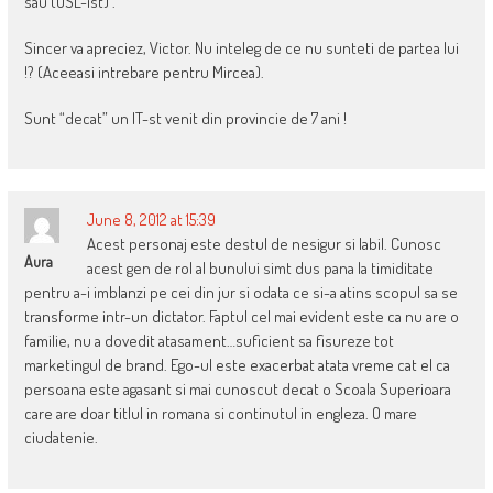
sau (USL-ist) .
Sincer va apreciez, Victor. Nu inteleg de ce nu sunteti de partea lui
!? (Aceeasi intrebare pentru Mircea).
Sunt “decat” un IT-st venit din provincie de 7 ani !
June 8, 2012 at 15:39
Acest personaj este destul de nesigur si labil. Cunosc
Aura
acest gen de rol al bunului simt dus pana la timiditate
pentru a-i imblanzi pe cei din jur si odata ce si-a atins scopul sa se
transforme intr-un dictator. Faptul cel mai evident este ca nu are o
familie, nu a dovedit atasament…suficient sa fisureze tot
marketingul de brand. Ego-ul este exacerbat atata vreme cat el ca
persoana este agasant si mai cunoscut decat o Scoala Superioara
care are doar titlul in romana si continutul in engleza. O mare
ciudatenie.