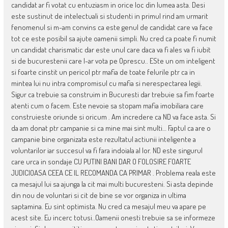
candidat ar fi votat cu entuziasm in orice loc din lumea asta. Desi
este sustinut de intelectuali si studenti in primul rind am urmarit
fenomenul si m-am convins ca este genul de candidat care va face
tot ce este posibil sa ajute oamenii simpli. Nu cred ca poate fi numit
un candidat charismatic dar este unul care daca va fi ales va fi iubit
si de bucurestenii care l-ar vota pe Oprescu.. ESte un om inteligent
si foarte cinstit un pericol ptr mafia de toate felurile ptr ca in
mintea lui nu intra compromisul cu mafia si nerespectarea legii.
Sigur ca trebuie sa construim in Bucuresti dar trebuie sa fim foarte
atenti cum o facem. Este nevoie sa stopam mafia imobiliara care
construieste oriunde si oricum . Am incredere ca ND va face asta. Si
da am donat ptr campanie si ca mine mai sint multi… Faptul ca are o
campanie bine organizata este rezultatul actiunii inteligente a
voluntarilor iar succesul va fi fara indoiala al lor. ND este singurul
care urca in sondaje CU PUTINI BANI DAR O FOLOSIRE FOARTE
JUDICIOASA CEEA CE IL RECOMANDA CA PRIMAR . Problema reala este
ca mesajul lui sa ajunga la cit mai multi bucuresteni. Si asta depinde
din nou de voluntari si cit de bine se vor organiza in ultima
saptamina. Eu sint optimista. Nu cred ca mesajul meu va apare pe
acest site. Eu incerc totusi..Oamenii onesti trebuie sa se informeze