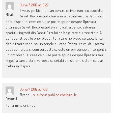
June 7, 2012 at 13:22
Il votez pe Nicusor Dan pentru ca impreuna cu asociatia
Mihai
Salvati Bucurestiul, chiar a salvat spatii verzi si cladiri vechi
de la disparitie, ceea ce nu se poate spune despre Oprescu.
Organizatia Salvati Bucurestiul s-a implicat si pentru salvarea
spatiului ingradit din Parcul Circului pe langa care eu trec zilnic. A
oprit constructiile unor blocuri turn care nu aveau ce cauta langa
cladiri foarte vechi sau in zonele cu case. Pentru ca imi dau seama
dupa cum arata si cum vorbeste ca este un om sensibil, inteligent si
un om obisnuit, ceea ce nu se poate spune despre Oprescu sau
Prigoana care arata si vorbesc ca ceilalti din sistem, sistem care ar
trebui sa dispara.
June 7, 2012 at 17:16
Faraonul
si-a facut publice cheltuielile
Postacul
Numa’ minciuni. Huo!