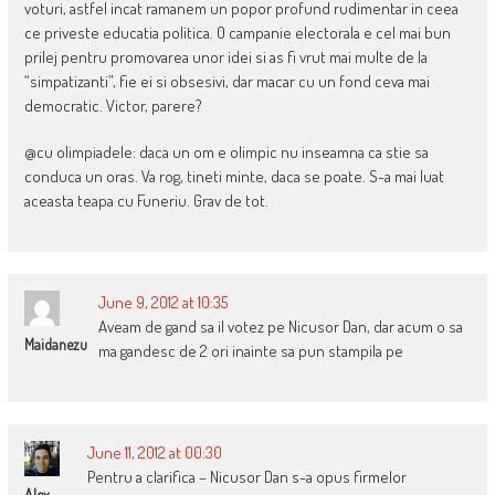
voturi, astfel incat ramanem un popor profund rudimentar in ceea
ce priveste educatia politica. O campanie electorala e cel mai bun
prilej pentru promovarea unor idei si as fi vrut mai multe de la
“simpatizanti”, fie ei si obsesivi, dar macar cu un fond ceva mai
democratic. Victor, parere?
@cu olimpiadele: daca un om e olimpic nu inseamna ca stie sa
conduca un oras. Va rog, tineti minte, daca se poate. S-a mai luat
aceasta teapa cu Funeriu. Grav de tot.
June 9, 2012 at 10:35
Aveam de gand sa il votez pe Nicusor Dan, dar acum o sa
Maidanezu
ma gandesc de 2 ori inainte sa pun stampila pe
June 11, 2012 at 00:30
Pentru a clarifica – Nicusor Dan s-a opus firmelor
Alex