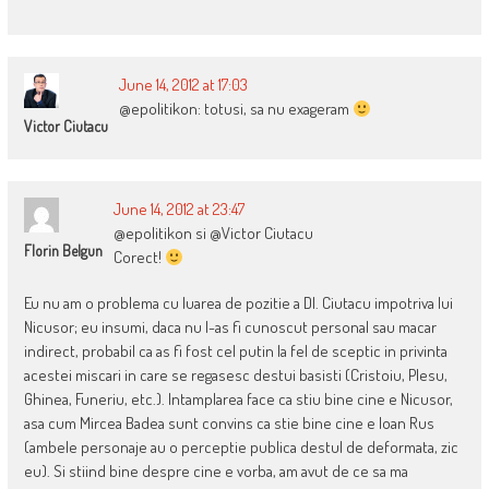
June 14, 2012 at 17:03
@epolitikon: totusi, sa nu exageram
Victor Ciutacu
June 14, 2012 at 23:47
@epolitikon si @Victor Ciutacu
Florin Belgun
Corect!
Eu nu am o problema cu luarea de pozitie a Dl. Ciutacu impotriva lui
Nicusor; eu insumi, daca nu l-as fi cunoscut personal sau macar
indirect, probabil ca as fi fost cel putin la fel de sceptic in privinta
acestei miscari in care se regasesc destui basisti (Cristoiu, Plesu,
Ghinea, Funeriu, etc.). Intamplarea face ca stiu bine cine e Nicusor,
asa cum Mircea Badea sunt convins ca stie bine cine e Ioan Rus
(ambele personaje au o perceptie publica destul de deformata, zic
eu). Si stiind bine despre cine e vorba, am avut de ce sa ma