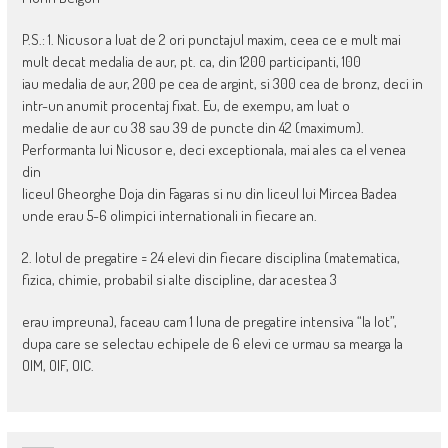
P.S.: 1. Nicusor a luat de 2 ori punctajul maxim, ceea ce e mult mai
mult decat medalia de aur, pt. ca, din 1200 participanti, 100
iau medalia de aur, 200 pe cea de argint, si 300 cea de bronz, deci in
intr-un anumit procentaj fixat. Eu, de exempu, am luat o
medalie de aur cu 38 sau 39 de puncte din 42 (maximum).
Performanta lui Nicusor e, deci exceptionala, mai ales ca el venea
din
liceul Gheorghe Doja din Fagaras si nu din liceul lui Mircea Badea
unde erau 5-6 olimpici internationali in fiecare an.
2. lotul de pregatire = 24 elevi din fiecare disciplina (matematica,
fizica, chimie, probabil si alte discipline, dar acestea 3
erau impreuna), faceau cam 1 luna de pregatire intensiva “la lot”,
dupa care se selectau echipele de 6 elevi ce urmau sa mearga la
OIM, OIF, OIC.