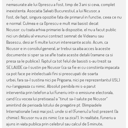
nemasurate ale lui Oprescu a fost, timp de 3 ani si ceva, complet
inexistenta. Asociatia Salvati Bucurestiul, a lui Nicusor, a
fost, de fapt, singura opozitie fata de primarul in functie, ceea ce nu
e normal. Culmea e ca Oprescu e mult mai basist decat
Nicusor: cu toata arhiva primariei la dispozitie, el nu a facut public
nici un detaliu al vreunui contract semnat de Videanu sau
Basescu, desi ar fi multe lucruri interesante acolo. Acum, ca
Nicusor e in consiliul general, ar trebui sa aiba acces la aceste
documente si sper sa se afle toate aceste detalii (ramane ca si
presa sa le publice). Faptul ca tot felul de basisti s-au trezit sa
SE LAUDE ca-l sustin pe Nicusor (ca sa fie ei cu constiinta impacata
ca pot face pe intelectualii fini si preocupati de soarta
urbei, fara sa-l sustina nici pe Prigoana, nici pe reprezentantul USL)
nu-l angajeaza cu nimic. Absolut penibila mi s-a parut
interventia prin telefon a lui Funeriu intr-o emisiune electorala,
cand (cu vocea lui pretioasa) a “tinut sa-l salute pe Nicusor”
amintind de perioada lotului de pregatire pt. Olimpiadele
Internationale (vezi mai jos), unde si el (Funeriu) a fost prezent (la
chimie). Nicusor nu a zis nimic (ce sa zica?). In realitate, Funeriu a
ajuns in viata publica prin celebrul sau calcul de 5 minute,