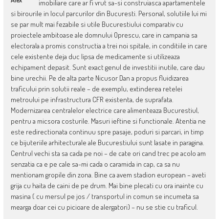
imobiliare care ar fi vrut sa-si construiasca apartamentele
si birourile in locul parcurilor din Bucuresti. Personal, solutiile lui mi
se par mult mai fezabile si utile Bucurestiului comparativ cu
proiectele ambitoase ale domnului Oprescu, care in campania sa
electorala a promis constructia a trei noi spitale, in conditiile in care
cele existente deja duc lipsa de medicamente si utilizeaza
echipament depasit. Sunt exact genul de investitii inutile, care dau
bine urechii. Pe de alta parte Nicusor Dan a propus fluidizarea
traficului prin solutii reale – de exemplu, extinderea retelei
metroului pe infrastructura CFR existenta, de suprafata.
Modernizarea centralelor electrice care alimenteaza Bucurestiul,
pentru a micsora costurile. Masuri ieftine si functionale. Atentia ne
este redirectionata continuu spre pasaje, poduri si parcari, in timp
ce bijuteriile arhitecturale ale Bucurestiului sunt lasate in paragina.
Centrul vechi sta sa cada pe noi – de cate ori cand trec pe acolo am
senzatia ca e pe cale sa-mi cada o caramida in cap, ca sa nu
mentionam gropile din zona. Bine ca avem stadion european – aveti
grija cu haita de caini de pe drum. Mai bine plecati cu ora inainte cu
masina ( cu mersul pe jos / transportul in comun se incumeta sa
mearga doar cei cu picioare de alergatori) – nu se stie cu traficul.