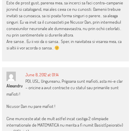
Este de prost gust, parerea mea, sa incerci sa faci contra-campanie
jicnind si catalogand, mai ales ceea ce nu cunosti. Oamenii trebuie
invitati sa cunoasca, sa isi poata forma singuri o parere.. sa aleaga
singuri. Eu va invit sa il cunoasteti pe Nicusor Dan, prin intermediul
conexiunilor neuronale ale dumneavoastra, nu prin ochii celorlati..
nu prin sentimentele si durerile altora.
Are sanse.. Eu ii voi da o sansa.. Sper, in naivitatea si visarea mea, ca
si altii ii vor acorda o sansa..
June 8, 2012 at 01:14
PDl, USL, Ungureanu, Prigoana sunt mafioti, asta mi-e clar
Alexandru
– oricine a avut contracte cu statul sau primariile sunt
mafioti !
Nicusor Dan nu pare mafiot !
Cine munceste atat de mult astfel incat castiga 2 olimpiade
internationale de MATEMATICA nu merita a fi numit Basist(peiorativ)