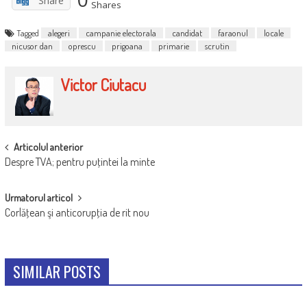
Share
Shares
Tagged
alegeri
campanie electorala
candidat
faraonul
locale
nicusor dan
oprescu
prigoana
primarie
scrutin
Victor Ciutacu
POST
Articolul anterior
Despre TVA; pentru puţintei la minte
NAVIGATION
Urmatorul articol
Corlăţean şi anticorupţia de rit nou
SIMILAR POSTS