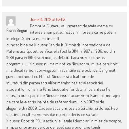
June 14, 2012 at 05:05
Domnule Ciutacu, va urmaresc de atata vreme cu
Florin Belgun
interes si simpatie, incat am impresia ca ne putem
intelege. Sper sa nu ma insel: Il
cunosc bine pe Nicusor Dan de la Olimpiada Internationala de
Matematica (puteti verifica: el a fost la OIM in 1987 si 1988, eu din
1988 pana in 1990; vezi mai jos detalii). Daca nu v-a convins
programul lui Nicusor, nu ma mir pt. ca Nicusor nu mi s-a parut nici
mie decat rareori convingator in aparitiile sale publice. Dar gresiti
grav asociindu-l cu PDL-ul. Nicusor si-a luat tone de
injuraturi din partea actualilor membri basisti ai asociatiei
studentilor romani la Paris (asociatie fondata, in paranteza fie
spus, in buna parte de Nicusor insusi acum vreo 15 ani) pt. mesajele
pe care le-a scris inainte de referendumul din 2007 si de
alegerile din 2009. E adevarat ca unii basisti (si chiar si Udrea) l-au
sustinut in ultima vreme, dar nu ei au decis ce sa faca
Nicusor. Opozitia PDL la actiunile ilegale (demolari in miez de noapte,
in lipsa unor avize cerute de lege) sau a unor cheltuieli