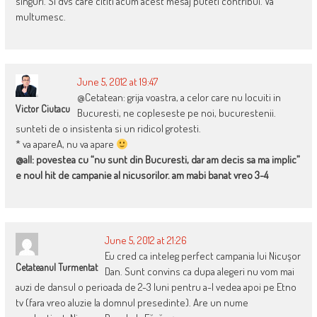
singuri. Si dvs care cititi acum acest mesaj puteti contribui. Va
multumesc.
June 5, 2012 at 19:47
@Cetatean: grija voastra, a celor care nu locuiti in
Victor Ciutacu
Bucuresti, ne copleseste pe noi, bucurestenii.
sunteti de o insistenta si un ridicol grotesti.
* va apareA, nu va apare
@all: povestea cu “nu sunt din Bucuresti, dar am decis sa ma implic”
e noul hit de campanie al nicusorilor. am mabi banat vreo 3-4
June 5, 2012 at 21:26
Eu cred ca inteleg perfect campania lui Nicuşor
Cetateanul Turmentat
Dan. Sunt convins ca dupa alegeri nu vom mai
auzi de dansul o perioada de 2-3 luni pentru a-l vedea apoi pe Etno
tv (fara vreo aluzie la domnul presedinte). Are un nume