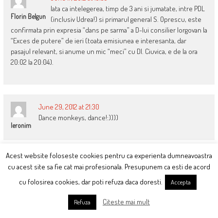
Iata ca intelegerea, timp de 3 ani si jumatate, intre PDL
Florin Belgun
(inclusiv Udrea!) si primarul general S. Oprescu, este
confirmata prin expresia “dans pe sarma” a D-lui consilier Iorgovan la
“Exces de putere” de ieri (toata emisiunea e interesanta, dar
pasajul relevant, si anume un mic “meci” cu Dl. Ciuvica, e de la ora
20:02 la 20:04).
June 29, 2012 at 21:30
Dance monkeys, dance!:))))
Ieronim
Acest website foloseste cookies pentru ca experienta dumneavoastra
October 25, 2012 at 14:12
cu acest site sa fie cat mai profesionala. Presupunem ca esti de acord
de ce nu le propuneti sa reconstruiasca
Bogdan, Timisoara
cu folosirea cookies, dar poti refuza daca doresti.
Accepta
monumente distruse sau sa le restaureze pe
cele ramase, pe bani multi bineinteles, decit sa le distruga pe cele
Citeste mai mult
Refuza
existente pentru ctitorii inexpresive?