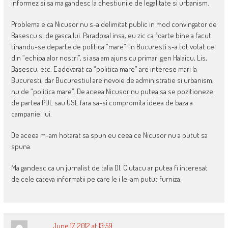
informez si sa ma gandesc la chestiunile de legalitate si urbanism.
Problema e ca Nicusor nu s-a delimitat public in mod convingator de
Basescu si de gasca lui. Paradoxal insa, eu zic ca foarte bine a facut
tinandu-se departe de politica “mare”: in Bucuresti s-a tot votat cel
din “echipa alor nostri”, si asa am ajuns cu primari gen Halaicu, Lis,
Basescu, etc. E adevarat ca “politica mare” are interese mari la
Bucuresti, dar Bucurestiul are nevoie de administratie si urbanism,
nu de “politica mare”. De aceea Nicusor nu putea sa se pozitioneze
de partea PDL sau USL fara sa-si compromita ideea de baza a
campaniei lui.
De aceea m-am hotarat sa spun eu ceea ce Nicusor nu a putut sa
spuna.
Ma gandesc ca un jurnalist de talia Dl. Ciutacu ar putea fi interesat
de cele cateva informatii pe care le i le-am putut furniza.
June 17, 2012 at 13:59