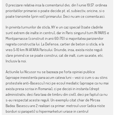
O precizare relativa insa la comentariul dvs. din 1 iunie 19:57: ordinea
prioritatilor primariei o poate decide pt. el, subiectiv, oricine, si o
poate transmite (prin vot) primarului. Deci nu am ce comenta aici.
In privinta turnurilor de sticla, NY e un caz special (toate cladirile
sunt extrem de inalte in centru), dar in Paris singurul turn IN PARIS e
Montparnasse (construit in anii 60-70) si majoritatea parizienilor
regreta constructia lui. La Defense, cartier de beton si sticla, e la
vreo 5-10 km IN AFARA Parisului. Oriunde, insa, exista niste reguli
clare privind ce se poate construi, cat de inalt, cum sa arate, etc.
Inclusiv la noi.
Actiunile lui Nicusor nu se bazeaza pe forta opiniei publice
(aproape inexistenta pana acum cateva luni – vezi si cum s-au stins
protestele anti-Basescu) nici pe ecoul mediatic (aproape ca nu mai
exista presa scrisa in Romania), ci pe decizii in instanta (drept
administrativ, deci fara taxa de timbru din civil), deci pe faptul ca nu
s-au respectat aceste reguli. Un exemplu citat chiar de Mircea
Badea: Basescu are 2 realizari ca primar: metroul usor (adica niste
borduri si parapeti) si hipermarketuri uriase in centrul