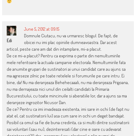
June 5, 2012 at 09:15
Domnule Ciutacu, nu va urmaresc blogul. De fapt, de
Edi
obicei nu imi plac opiniile dumneavoastra. Dar acest
articol, peste care am dat din intamplare, mi-a placut.
De ce mi-a placut? Pentru ca exprima o parte din nemultumirile
mele referitoare la actuala campanie electorala. Nemultumirile fata
de anumite grupari de sustinatori ai unui candidat care au ajuns sa
ma agreseze zilnic pe toate retelele si forumurile pe care intru. Ei
bine, da! Nu ma deranjeaza Behehecaaali, nu ma deranjeaza Prigoana,
nu ma dernajeaza nici unul din ceilalti candidati la Primaria
Bucurestiului, cu toate mincinuile si aberatiile lor, dar a ajuns sa ma
deranjeze ingrozitor Nicusor Dan.
De ce? Pentru ca imi invadeaza existenta, imi sare in ochi (de fapt nu
atat el, cat sustinatorii lui) asa cum sare in ochi un deget bandajat.
Posibil ca omul sa fie de buna credinta, ca si multi dintre sustinatorii
sai voluntari (sau nu), dezinteresati (dar cine e oare cu adevarat
dezinteresat?!) dar… programul sau electoral e plin numai de