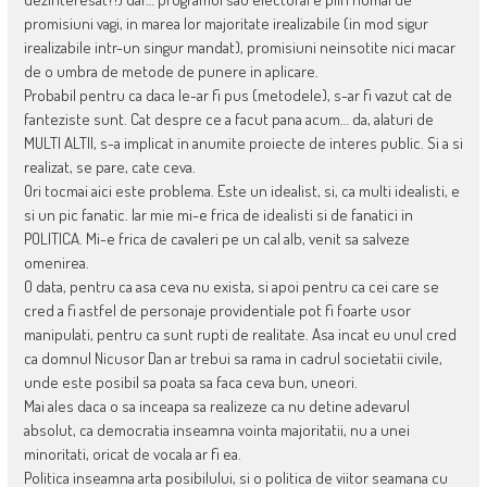
promisiuni vagi, in marea lor majoritate irealizabile (in mod sigur
irealizabile intr-un singur mandat), promisiuni neinsotite nici macar
de o umbra de metode de punere in aplicare.
Probabil pentru ca daca le-ar fi pus (metodele), s-ar fi vazut cat de
fanteziste sunt. Cat despre ce a facut pana acum… da, alaturi de
MULTI ALTII, s-a implicat in anumite proiecte de interes public. Si a si
realizat, se pare, cate ceva.
Ori tocmai aici este problema. Este un idealist, si, ca multi idealisti, e
si un pic fanatic. Iar mie mi-e frica de idealisti si de fanatici in
POLITICA. Mi-e frica de cavaleri pe un cal alb, venit sa salveze
omenirea.
O data, pentru ca asa ceva nu exista, si apoi pentru ca cei care se
cred a fi astfel de personaje providentiale pot fi foarte usor
manipulati, pentru ca sunt rupti de realitate. Asa incat eu unul cred
ca domnul Nicusor Dan ar trebui sa rama in cadrul societatii civile,
unde este posibil sa poata sa faca ceva bun, uneori.
Mai ales daca o sa inceapa sa realizeze ca nu detine adevarul
absolut, ca democratia inseamna vointa majoritatii, nu a unei
minoritati, oricat de vocala ar fi ea.
Politica inseamna arta posibilului, si o politica de viitor seamana cu