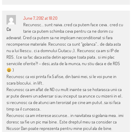
June 7, 2012 at 18:20
Recunosc… sunt naiva..cred ca putem face ceva.. cred cu
Co
tarie ca putem schimba ceva pentru ca ne dorim cu
adevarat. Cred ca putem sa ne implicam neconditionat si fara
recompense materiale. Recunosc ca sunt “golanca”… de data asta
nu a lui Iliescu.. ci a domnului Ciutacu ;).. Recunosc ca am si IP de
RDS.. (ce sa fac daca astia detin aproape toata piata.. si imi plac
serviciile oferite?! – desi, asta de la munca, nu stiu daca e de RDS
)
Recunosc ca voi printa fix 5 afise, din banii mei, si le voi pune in
scara blocului.. in lift..
Recunosc ca am aflat de ND cu mult inainte sa se hotarasca unii ca
ar pute deveni un adversar si au inceput sa arunce cu mizerii in el..
si recunosc ca de atunci am terorizat pe cine am putut..sa isi faca
timp sa il cunoasca..
Recunosc ca am interese ascunse… in naivitatea si golania mea.. imi
doresc sa fie un pic mai bine.. Este dreptul meu sa consider ca
Nicusor Dan poate reprezenta pentru mine picul ala de bine.