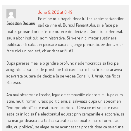
June 9, 2012 at 01:49
Pe mine m-a frapat ideea lui (sau a simpatizantilor
Sebastian Decianu
sai) ca vine el, Buricul Pamantului, si le face pe
toate, ignorand orice fel de putere de decizie a Consiliului General,
sau a altor institutii administrative. Si n-are nici macar sustinere
politica; ar fi calcat in picioare daca ar ajunge primar. Si, evident, n-ar
face nici un proiect, chiar daca ar fi util.
Dupa parerea mea, e o gandire profund nedemocratica sa faci pe
arogantul si sa-i iei de prosti pe toti care intr-o tara fireasca ar avea
adevarata putere de decizie (a se vedea Consiliul). Ar ajunge fix ca
Basescu.
Am mai observat o treaba, legat de campaniile electorale. Dupa cum
stim, multi romani urasc politicienii, si saliveaza dupa un specimen
“independent” care mai apare ocazional. Ceea ce mi se pare nasol
este ca in loc sa fie electoratul educat prin campaniile electorale, sa
nu mai gandeasca asa (adica sa arate ca se poate, intr-o forma sau
alta, cu politica), se alege sa se adanceasca prostia doar ca sa adune