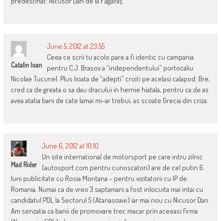
predestinat: Nicusor Dan de la Făgăraș.
June 5, 2012 at 23:55
Ceea ce scrii tu acolo pare a fi identic cu campania
Catalin Ioan
pentru C.J. Brasov a “independentului” portocaliu
Nicolae Tucunel. Plus lioata de “adepti” croiti pe acelasi calapod. Bre,
cred ca de greata o sa dau dracului in hernie hiatala, pentru ca de as
avea atatia bani de cate lamai mi-ar trebui, as scoate Grecia din criza.
June 6, 2012 at 10:10
Un site international de motorsport pe care intru zilnic
Mad Rider
(autosport.com pentru cunoscatori) are de cel putin 6
luni publicitate cu Rosia Montana – pentru vizitatorii cu IP de
Romania. Numai ca de vreo 3 saptamani a fost inlocuita mai intai cu
candidatul PDL la Sectorul 5 (Atanasoaie) iar mai nou cu Nicusor Dan.
Am senzatia ca banii de promovare trec macar prin aceeasi firma