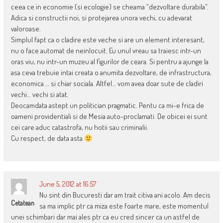
ceea ce in economie (si ecologie) se cheama “dezvoltare durabila”.
Adica si constructii noi, si protejarea unora vechi, cu adevarat
valoroase.
Simplul fapt ca o cladire este veche si are un element interesant,
nu o face automat de neinlocuit. Eu unul vreau sa traiesc intr-un
oras viu, nu intr-un muzeu al figurilor de ceara. Si pentru a ajunge la
asa ceva trebuie intai creata o anumita dezvoltare, de infrastructura,
economica … si chiar sociala. Altfel… vom avea doar sute de cladiri
vechi… vechi si atat.
Deocamdata astept un politician pragmatic. Pentu ca mi-e frica de
oameni providentiali si de Mesia auto-proclamati. De obicei ei sunt
cei care aduc catastrofa, nu hotii sau criminalii.
Cu respect, de data asta
June 5, 2012 at 16:57
Nu sint din Bucuresti dar am trait citiva ani acolo. Am decis
Cetatean
sa ma implic ptr ca miza este foarte mare, este momentul
unei schimbari dar mai ales ptr ca eu cred sincer ca un astfel de