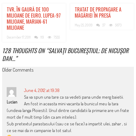
TVR, ÎN GAURĂ DE 100
TRATAT DE PROPAGARE A
MILIOANE DE EURO. LUPEA-97
MĂGĂRIEI ÎN PRESĂ
MILIOANE, MARIAN-61
May 25, 2009
57
5673
MILIOANE
December 17, 2011
119
7555
128 THOUGHTS ON “
SALVAŢI BUCUREŞTIUL; DE NICUŞOR
DAN…
”
COMMENT
Older Comments
NAVIGATION
June 4, 2012 at 19:38
Sa va spun una tare ca sa vedeti pana unde merg baietii.
Lucian
Am fost in aceasta mini vacanta la bunicul meu la tara
(undeva langa Ploiesti). Unul dintre candidatii la primarie are un frate
mort de f mult timp (din ca am inteles).
Sub pretextul parastasului (sau ce se face) a impartit ulei, zahar , si
ce se mai da in campanie la tot satul.