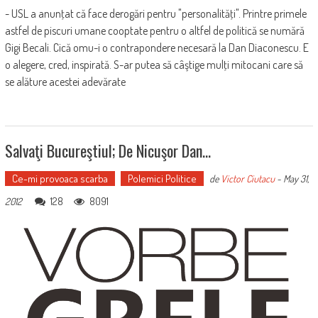
- USL a anunţat că face derogări pentru "personalităţi". Printre primele
astfel de piscuri umane cooptate pentru o altfel de politică se numără
Gigi Becali. Cică omu-i o contrapondere necesară la Dan Diaconescu. E
o alegere, cred, inspirată. S-ar putea să câştige mulţi mitocani care să
se alăture acestei adevărate
Salvaţi Bucureştiul; De Nicuşor Dan…
Ce-mi provoaca scarba
Polemici Politice
de
Victor Ciutacu
-
May 31,
128
8091
2012