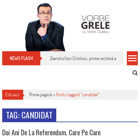
Skip
to
content
Ziaristul Ion Cristoiu, prima victimă a noi cenzuri 
NEWS FLASH
Esti aici:
Prima pagină >
Posts tagged "candidat"
TAG: CANDIDAT
Doi Ani De La Referendum. Care Pe Care