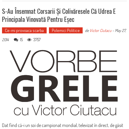
S-Au Însemnat Corsarii Și Colivăresele Că Udrea E
Principala Vinovată Pentru Eșec
Ce-mi provoaca scarba
Polemici Politice
de
Victor Ciutacu
-
May 27,
15
3757
2014
Dat fiind că-i un soi de campionat mondial, televizat în direct, de găsit