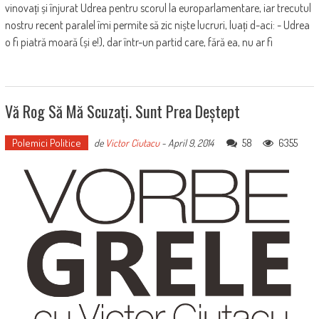
vinovați și înjurat Udrea pentru scorul la europarlamentare, iar trecutul
nostru recent paralel îmi permite să zic niște lucruri, luați d-aci: - Udrea
o fi piatră moară (și e!), dar într-un partid care, fără ea, nu ar fi
Vă Rog Să Mă Scuzați. Sunt Prea Deștept
Polemici Politice
58
6355
de
Victor Ciutacu
-
April 9, 2014