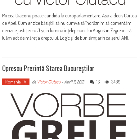
Mircea Diaconu poate candida la europarlamentare. Așa a decis Curtea
de Apel. Cum ar zice băsiștii, să nu cumva să îndrăznim să comentăm
deciziile justiției cu J și, în lumina înțelepciunii lui Augustin Zegrean, să
luăm act de măreția dreptului. Logic și de bun simț ar fi ca șeful ANI,
Oprescu Prezintă Starea Bucureştilor
Romania TV
16
3489
de
Victor Ciutacu
-
April 11, 2013