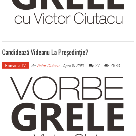
Candidează Videanu La Președinție?
Romania TV
27
2963
de
Victor Ciutacu
-
April 10, 2013