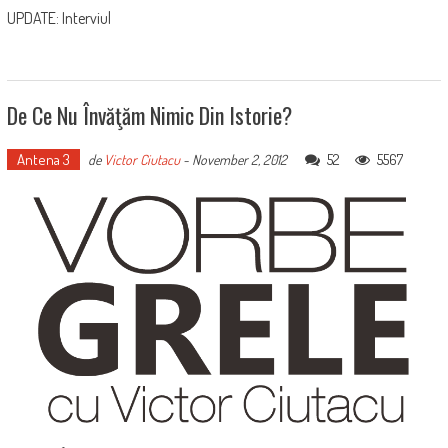
UPDATE: Interviul
De Ce Nu Învăţăm Nimic Din Istorie?
Antena 3
52
5567
de
Victor Ciutacu
-
November 2, 2012