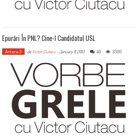
Epurări În PNL? Cine-I Candidatul USL
Antena 3
40
3300
de
Victor Ciutacu
-
January 11, 2013