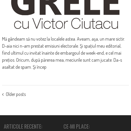
Mă gândeam să nu votez la localele astea. Aveam, aşa, un mare sictir.
D-aia nici n-am prestat emisiuni electorale. Şi spaţiul meu editorial,
fiind ultimul cu invitat înainte de embargoul de week-end, e cel mai
preţios. Oricum, după părerea mea, meciurile sunt cam jucate. Da-s
asaltat de spam. Şi încep
POSTS
Older posts
NAVIGATION
ARTICOLE RECENTE:
CE-MI PLACE: