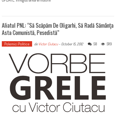
Aliatul PNL: “Să Scăpăm De Oligarhi, Să Radă Sămânţa
Asta Comunistă, Pesedistă”
Polemici Politice
58
5119
de
Victor Ciutacu
-
October 15, 2012