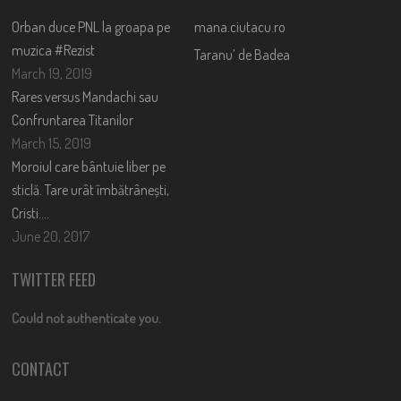
Orban duce PNL la groapa pe
mana.ciutacu.ro
muzica #Rezist
Taranu’ de Badea
March 19, 2019
Rares versus Mandachi sau
Confruntarea Titanilor
March 15, 2019
Moroiul care bântuie liber pe
sticlă. Tare urât îmbătrânești,
Cristi….
June 20, 2017
TWITTER FEED
Could not authenticate you.
CONTACT