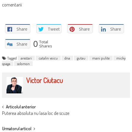
comentarii
Share
Tweet
Share
Share
0
Total
Share
Shares
Tagged
arestari
catalin voicu
dna
gutau
mani pulite
micky
spaga
solomon
Victor Ciutacu
POST
Articolul anterior
Puterea absoluta nu lasa loc de scuze
NAVIGATION
Urmatorul articol