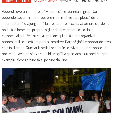
Polemici Politice
83
6106
de
Victor Ciutacu
-
March 9, 2010
Poporul suveran se-ndreapă viguros către foamea-n grup. Dar
poporului suveran nu i se pot oferi, din motive care pleacă de la
incompetenţă şi ajung până la preocuparea exclusivă pentru ciordeala
politică-n beneficiu propriu, nişte soluţii economico-sociale
compensatorii. Pentru ca grupul fomiştilor să nu fie organizat,
oamenilor li se oferă ocupaţii altrenative. Care să ţină temporar de ceva
cald în stomac. Cum ar fi belitul ochilor în televizor. La ce se poate uita
melteanul avid de sânge cu ochii scoşi? La spectacole cu arestări, spre
exemplu. Mereu e bine să ai pe cine da vina.