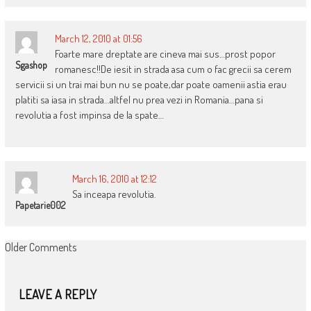
March 12, 2010 at 01:56
Foarte mare dreptate are cineva mai sus…prost popor
Sgashop
romanesc!!De iesit in strada asa cum o fac grecii sa cerem
servicii si un trai mai bun nu se poate,dar poate oamenii astia erau
platiti sa iasa in strada…altfel nu prea vezi in Romania…pana si
revolutia a fost impinsa de la spate…
March 16, 2010 at 12:12
Sa inceapa revolutia.
Papetarie002
COMMENT
Older Comments
NAVIGATION
LEAVE A REPLY