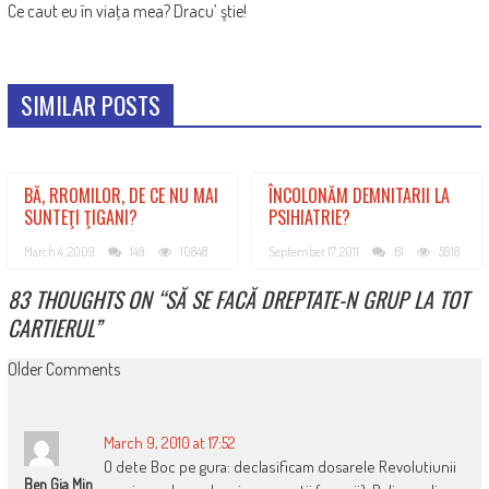
Ce caut eu în viaţa mea? Dracu’ ştie!
SIMILAR POSTS
BĂ, RROMILOR, DE CE NU MAI
ÎNCOLONĂM DEMNITARII LA
SUNTEŢI ŢIGANI?
PSIHIATRIE?
March 4, 2009
149
10848
September 17, 2011
61
5918
83 THOUGHTS ON “
SĂ SE FACĂ DREPTATE-N GRUP LA TOT
CARTIERUL
”
COMMENT
Older Comments
NAVIGATION
March 9, 2010 at 17:52
O dete Boc pe gura: declasificam dosarele Revolutiunii
Ben Gia Min