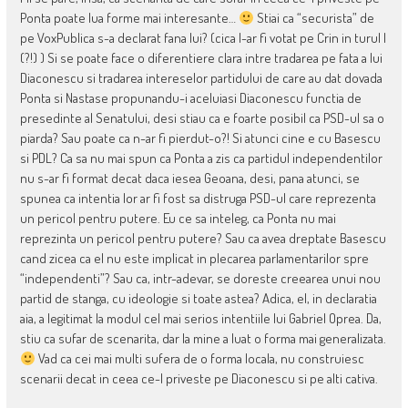
Ponta poate lua forme mai interesante…
Stiai ca “securista” de
pe VoxPublica s-a declarat fana lui? (cica l-ar fi votat pe Crin in turul I
(?!) ) Si se poate face o diferentiere clara intre tradarea pe fata a lui
Diaconescu si tradarea intereselor partidului de care au dat dovada
Ponta si Nastase propunandu-i aceluiasi Diaconescu functia de
presedinte al Senatului, desi stiau ca e foarte posibil ca PSD-ul sa o
piarda? Sau poate ca n-ar fi pierdut-o?! Si atunci cine e cu Basescu
si PDL? Ca sa nu mai spun ca Ponta a zis ca partidul independentilor
nu s-ar fi format decat daca iesea Geoana, desi, pana atunci, se
spunea ca intentia lor ar fi fost sa distruga PSD-ul care reprezenta
un pericol pentru putere. Eu ce sa inteleg, ca Ponta nu mai
reprezinta un pericol pentru putere? Sau ca avea dreptate Basescu
cand zicea ca el nu este implicat in plecarea parlamentarilor spre
“independenti”? Sau ca, intr-adevar, se doreste creearea unui nou
partid de stanga, cu ideologie si toate astea? Adica, el, in declaratia
aia, a legitimat la modul cel mai serios intentiile lui Gabriel Oprea. Da,
stiu ca sufar de scenarita, dar la mine a luat o forma mai generalizata.
Vad ca cei mai multi sufera de o forma locala, nu construiesc
scenarii decat in ceea ce-l priveste pe Diaconescu si pe alti cativa.