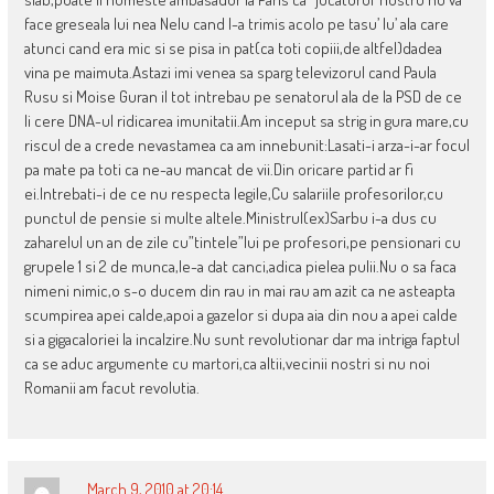
face greseala lui nea Nelu cand l-a trimis acolo pe tasu’ lu’ ala care
atunci cand era mic si se pisa in pat(ca toti copiii,de altfel)dadea
vina pe maimuta.Astazi imi venea sa sparg televizorul cand Paula
Rusu si Moise Guran il tot intrebau pe senatorul ala de la PSD de ce
Ii cere DNA-ul ridicarea imunitatii.Am inceput sa strig in gura mare,cu
riscul de a crede nevastamea ca am innebunit:Lasati-i arza-i-ar focul
pa mate pa toti ca ne-au mancat de vii.Din oricare partid ar fi
ei.Intrebati-i de ce nu respecta legile,Cu salariile profesorilor,cu
punctul de pensie si multe altele.Ministrul(ex)Sarbu i-a dus cu
zaharelul un an de zile cu”tintele”lui pe profesori,pe pensionari cu
grupele 1 si 2 de munca,le-a dat canci,adica pielea pulii.Nu o sa faca
nimeni nimic,o s-o ducem din rau in mai rau am azit ca ne asteapta
scumpirea apei calde,apoi a gazelor si dupa aia din nou a apei calde
si a gigacaloriei la incalzire.Nu sunt revolutionar dar ma intriga faptul
ca se aduc argumente cu martori,ca altii,vecinii nostri si nu noi
Romanii am facut revolutia.
March 9, 2010 at 20:14