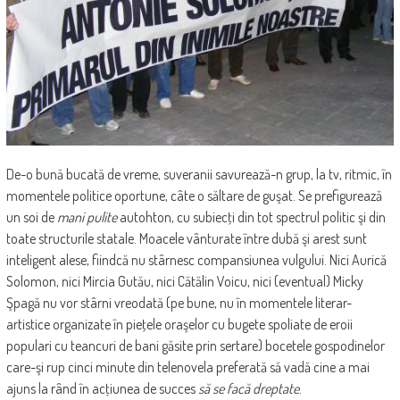
De-o bună bucată de vreme, suveranii savurează-n grup, la tv, ritmic, în
momentele politice oportune, câte o săltare de guşat. Se prefigurează
un soi de
mani pulite
autohton, cu subiecţi din tot spectrul politic şi din
toate structurile statale. Moacele vânturate între dubă şi arest sunt
inteligent alese, fiindcă nu stârnesc compansiunea vulgului. Nici Aurică
Solomon, nici Mircia Gutău, nici Cătălin Voicu, nici (eventual) Micky
Şpagă nu vor stârni vreodată (pe bune, nu în momentele literar-
artistice organizate în pieţele oraşelor cu bugete spoliate de eroii
populari cu teancuri de bani găsite prin sertare) bocetele gospodinelor
care-şi rup cinci minute din telenovela preferată să vadă cine a mai
ajuns la rând în acţiunea de succes
să se facă dreptate
.