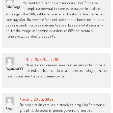
Noi suntem mici copii la manipulare…inca.Tot ce se
Gabi Oarga
intampla cu adevarat in lume este ascuns in spatele
stirilor gen The SUN,taabloide care isi fac treaba din finantarile celor
care trag sfori.Nu avem ce face,cei care conduc lumea ne indica la
ce sa ne gandim si ce sa credem.Asa ca si Base a invatat ceva,iar la
noi treaba merge usor avand in vedere ca 99% se satura cu
manele/citat din don’ presedinte.
March 10, 2010 at 09:19
Ma asta cu solomonu ne-a rupt pe genunchi….intr-o zi
Papetarie001
din euforie baselu asta o sa se aresteze singur…..hai ca
ne-a distras atentia de la foamea din gat
March 10, 2010 at 09:29
De proști ca ăia care ies în stradă de dragul lui Solomon e
Steelu
țara plină. De aceea își permit guvernanții noștri o