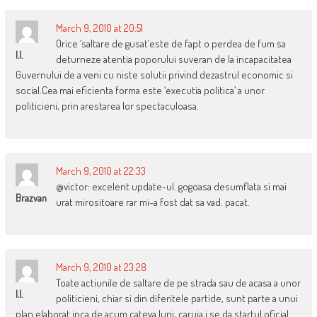
March 9, 2010 at 20:51
Orice ‘saltare de gusat’este de fapt o perdea de fum sa
I.I.
deturneze atentia poporului suveran de la incapacitatea
Guvernului de a veni cu niste solutii privind dezastrul economic si
social.Cea mai eficienta forma este ‘executia politica’ a unor
politicieni, prin arestarea lor spectaculoasa.
March 9, 2010 at 22:33
@victor: excelent update-ul. gogoasa desumflata si mai
Brazvan
urat mirositoare rar mi-a fost dat sa vad. pacat.
March 9, 2010 at 23:28
Toate actiunile de saltare de pe strada sau de acasa a unor
I.I.
politicieni, chiar si din diferitele partide, sunt parte a unui
plan elaborat inca de acum cateva luni, caruia i se da startul oficial.