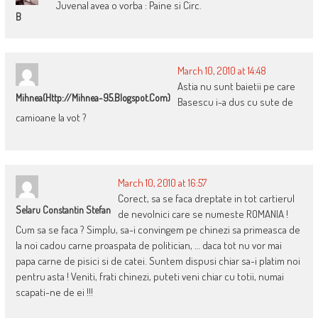
Juvenal avea o vorba : Paine si Circ.
B
March 10, 2010 at 14:48
Astia nu sunt baietii pe care
Mihnea(http://mihnea-95.blogspot.com)
Basescu i-a dus cu sute de
camioane la vot ?
March 10, 2010 at 16:57
Corect, sa se faca dreptate in tot cartierul
Selaru Constantin Stefan
de nevolnici care se numeste ROMANIA !
Cum sa se faca ? Simplu, sa-i convingem pe chinezi sa primeasca de
la noi cadou carne proaspata de politician, … daca tot nu vor mai
papa carne de pisici si de catei. Suntem dispusi chiar sa-i platim noi
pentru asta ! Veniti, frati chinezi, puteti veni chiar cu totii, numai
scapati-ne de ei !!!