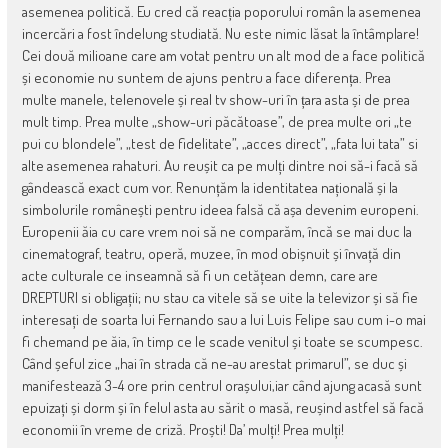
asemenea politică. Eu cred că reacția poporului român la asemenea
incercări a fost îndelung studiată. Nu este nimic lăsat la întâmplare!
Cei două milioane care am votat pentru un alt mod de a face politică
și economie nu suntem de ajuns pentru a face diferența. Prea
multe manele, telenovele și real tv show-uri în țara asta și de prea
mult timp. Prea multe „show-uri păcătoase”, de prea multe ori „te
pui cu blondele”, „test de fidelitate”, „acces direct”, „fata lui tata” si
alte asemenea rahaturi. Au reușit ca pe mulți dintre noi să-i facă să
gândească exact cum vor. Renunțăm la identitatea națională și la
simbolurile românești pentru ideea falsă că așa devenim europeni.
Europenii ăia cu care vrem noi să ne comparăm, încă se mai duc la
cinematograf, teatru, operă, muzee, în mod obișnuit și învață din
acte culturale ce inseamnă să fi un cetățean demn, care are
DREPTURI si obligații; nu stau ca vitele să se uite la televizor și să fie
interesați de soarta lui Fernando sau a lui Luis Felipe sau cum i-o mai
fi chemand pe ăia, în timp ce le scade venitul și toate se scumpesc.
Când șeful zice „hai în strada că ne-au arestat primarul”, se duc și
manifestează 3-4 ore prin centrul orașului,iar când ajung acasă sunt
epuizați și dorm și în felul asta au sărit o masă, reușind astfel să facă
economii în vreme de criză. Proști! Da’ mulți! Prea mulți!