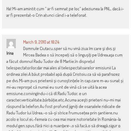
Ha! Mi-am amintit cum ” ar fi semnat pe loc” adeziunea la PNL, dacă i-
ar fi prezentat-o Crin atunci când i-a telefonat.
March 9, 2010 at 18:24
Domnule Ciutacu,sper să nu vină ziua îm care şi dvs.şi
Irina
Mircea Badea o să începeţi să o linguşiţi pe Udrea,aşa cum
a făcut domnul Radu Tudor de 8 Martie,în dispreţul
telespectatorilor,dar mai ales al telespectatoarelor emisiunii La
ordinea zilei.A băut probabil apă după Cristoiu,ca să vă parafrazez
pe dvs.Mi-am pus prietenii şi cunoştinţele în cap,care m-au sunat şi
mi-au reproşat că numai eu sunt de vină că se uită la acea
emisiune,convingîndu-i că dl.Radu Tudor, e un
caracter,verticalitate,bărbăţie,etc.Acuma aceşti prieteni nu-mi mai
răspund la telefon.Au fost profund jigniţi de osanalele ridicate de
Radu Tudor lui Udrea,-o să-şi strice frumuseţea prin şantiere,nu
acolo e locul ei,-femeia cu cea mai mare notorietate în România-la
modul gen.spus,fără nici o nuanţare-,o să facă,o să dreagă,sigur o