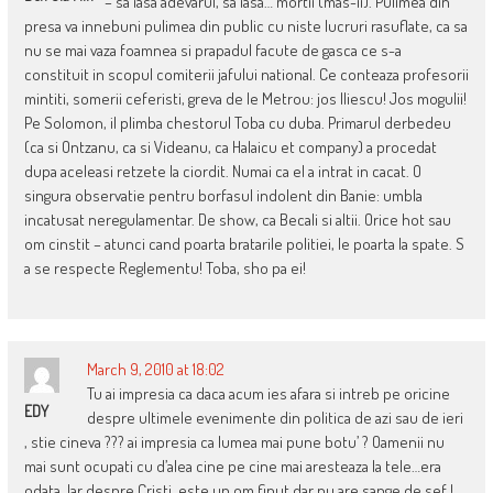
– sa iasa adevarul, sa iasa… mortii (mas-ii). Pulimea din
presa va innebuni pulimea din public cu niste lucruri rasuflate, ca sa
nu se mai vaza foamnea si prapadul facute de gasca ce s-a
constituit in scopul comiterii jafului national. Ce conteaza profesorii
mintiti, somerii ceferisti, greva de le Metrou: jos Iliescu! Jos mogulii!
Pe Solomon, il plimba chestorul Toba cu duba. Primarul derbedeu
(ca si Ontzanu, ca si Videanu, ca Halaicu et company) a procedat
dupa aceleasi retzete la ciordit. Numai ca el a intrat in cacat. O
singura observatie pentru borfasul indolent din Banie: umbla
incatusat neregulamentar. De show, ca Becali si altii. Orice hot sau
om cinstit – atunci cand poarta bratarile politiei, le poarta la spate. S
a se respecte Reglementu! Toba, sho pa ei!
March 9, 2010 at 18:02
Tu ai impresia ca daca acum ies afara si intreb pe oricine
EDY
despre ultimele evenimente din politica de azi sau de ieri
, stie cineva ??? ai impresia ca lumea mai pune botu’ ? Oamenii nu
mai sunt ocupati cu d’alea cine pe cine mai aresteaza la tele…era
odata. Iar despre Cristi..este un om finut dar nu are sange de sef !