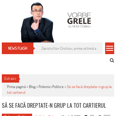
Skip
to
content
Cum îți schimbi, rapid, gratuit și eficient, furniz
NEWS FLASH
Esti aici:
Prima pagină >
Blog
>
Polemici Politice
>
Să se facă dreptate-n grup la
tot cartierul
SĂ SE FACĂ DREPTATE-N GRUP LA TOT CARTIERUL