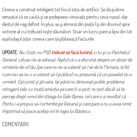
Cineva a construit inteligent tot focul ăsta de artificii. Se dă pulimii
senzaţia că se caută şi se pedepsesc vinovaţii pentru ceva nasol, dar
destul de vag definit. În plus, se şi elimină din piaţă (şi din drumul spre
victorie al cui trebuie) nişte dăunători. Doar un lucru pare a lipsi din tot
eşafodajul ăsta: cineva care să plătească facturile.
UPDATE:
Nu, Cristi, nu PSD
trebuie să facă lumină
, ci tu şi cu Parchetul
General, cătuia i te-ai adresat. Faptul că s-a discutat despre un dosar de
urmărire de-al tău (pe care nu te-ai ostenit să-l iei de la Floriana, la fel
cum nici ea nu s-a ostenit să-l publice) nu prezumă că un pesedist te-a
urmărit. Eşti jurist şi ştii asta. Iar până nu lămureşti public problema
retragerii tale, cu toată amiciţia pe care ţi-o port, nu pot decât să te
percep drept omul din stânga lui Gabi Oprea, cel care s-a revoltat că
Ponta i-a propus să-l schimbe pe Geoană şi care pare a nu a avea nimic
împotrivă să joace acelaşi rol în regia lui Băsescu.
COMENTARII