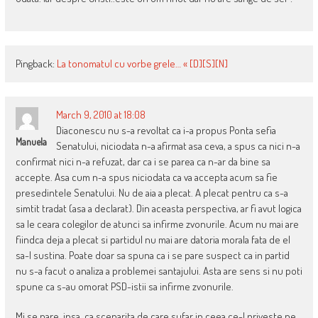
Pingback:
La tonomatul cu vorbe grele… « [D][S][N]
March 9, 2010 at 18:08
Diaconescu nu s-a revoltat ca i-a propus Ponta sefia
Manuela
Senatului, niciodata n-a afirmat asa ceva, a spus ca nici n-a
confirmat nici n-a refuzat, dar ca i se parea ca n-ar da bine sa
accepte. Asa cum n-a spus niciodata ca va accepta acum sa fie
presedintele Senatului. Nu de aia a plecat. A plecat pentru ca s-a
simtit tradat (asa a declarat). Din aceasta perspectiva, ar fi avut logica
sa le ceara colegilor de atunci sa infirme zvonurile. Acum nu mai are
fiindca deja a plecat si partidul nu mai are datoria morala fata de el
sa-l sustina. Poate doar sa spuna ca i se pare suspect ca in partid
nu s-a facut o analiza a problemei santajului. Asta are sens si nu poti
spune ca s-au omorat PSD-istii sa infirme zvonurile.
Mi se pare, insa, ca scenarita de care sufar in ceea ce-l priveste pe