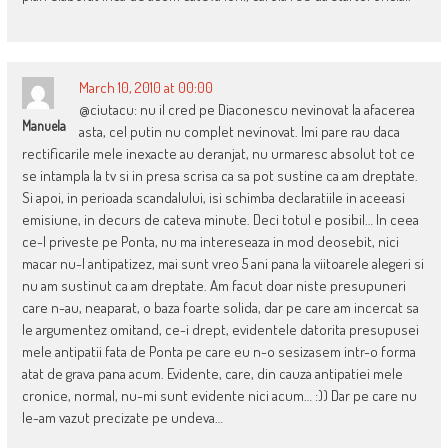
March 10, 2010 at 00:00
@ciutacu: nu il cred pe Diaconescu nevinovat la afacerea
Manuela
asta, cel putin nu complet nevinovat. Imi pare rau daca
rectificarile mele inexacte au deranjat, nu urmaresc absolut tot ce
se intampla la tv si in presa scrisa ca sa pot sustine ca am dreptate.
Si apoi, in perioada scandalului, isi schimba declaratiile in aceeasi
emisiune, in decurs de cateva minute. Deci totul e posibil… In ceea
ce-l priveste pe Ponta, nu ma intereseaza in mod deosebit, nici
macar nu-l antipatizez, mai sunt vreo 5 ani pana la viitoarele alegeri si
nu am sustinut ca am dreptate. Am facut doar niste presupuneri
care n-au, neaparat, o baza foarte solida, dar pe care am incercat sa
le argumentez omitand, ce-i drept, evidentele datorita presupusei
mele antipatii fata de Ponta pe care eu n-o sesizasem intr-o forma
atat de grava pana acum. Evidente, care, din cauza antipatiei mele
cronice, normal, nu-mi sunt evidente nici acum… :)) Dar pe care nu
le-am vazut precizate pe undeva…