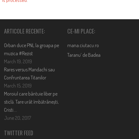
is processed
.
ARTICOLE RECENTE:
CE-MI PLACE:
Orban duce PNL la groapa pe
mana.ciutacu.ro
muzica #Rezist
Taranu’ de Badea
March 19, 2019
Rares versus Mandachi sau
Confruntarea Titanilor
March 15, 2019
Moroiul care bântuie liber pe
sticlă. Tare urât îmbătrânești,
Cristi….
June 20, 2017
TWITTER FEED