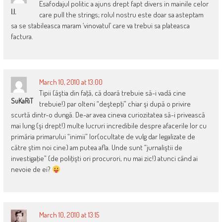
Esafodajul politic a ajuns drept fapt divers in mainile celor
I.I.
care pull the strings; rolul nostru este doar sa asteptam
sa se stabileasca maram ‘vinovatul’ care va trebui sa plateasca
factura.
March 10, 2010 at 13:00
Tipii (ăştia din faţă, că doară trebuie să-i vadă cine
SuKaRiT
trebuie!) par olteni “deştepţi” chiar şi după o privire
scurtă dintr-o dungă. De-ar avea cineva curiozitatea să-i privească
mai lung (şi drept!) multe lucruri incredibile despre afacerile lor cu
primăria primarului “inimii” lor(ocultate de vulg dar legalizate de
către ştim noi cine) am putea afla. Unde sunt “jurnaliştii de
investigaţie” (de poliţişti ori procurori, nu mai zic!) atunci când ai
nevoie de ei?
March 10, 2010 at 13:15