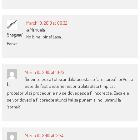
March 10, 2010 at 09:32
@Manuela
Shogunu'
No bine, bine! Lasa…
Banzai!
March 10, 2010 at 10:23
Bineinteles ca tot scandalul acesta cu “arestarea” lui Voicu
I.I.
este de fapt o isterie necontrolata atata timp cat
probatoriul si procedurile nu se dovedesc a fi incorecte. Daca ele
se vor dovedi a fi corecte atunci hai sa punem si noi umarul la
‘zornait’.
March 10, 2010 at 12:54