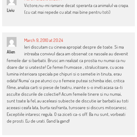
Victore,nu-mi ramane decat speranta ca animalul va crapa.
Liviu
(cu cat mai repede cu atat mai bine pentru toti)
March 9, 2010 at 20:24
Ieri discutam cu cineva apropiat despre de toate. Si ma
Alien
intreaba convivul daca am observat ce nasoale au devenit
femeile dar si barbatii. Brusc am realizat ca prostia nu numai ca nu
doare dar si urateste! Ce femei frumoase , stralucitoare, cu acea
lumina interioara speciala pe chipuri si o semetie in tinuta, erau
odata! Numa’ ca pe atunci cu o femeie puteai schimba idei, critica
filme, analiza carti si piese de teatru, inainte s-o inviti acasa sa-ti
asculte discurile de colectie!! Acum femeile tinere si nu numai,
sunt toate la fel, au aceleasi subiecte de discutie iar barbatii au toti
aceeasi ceafa lata, burta rasfranta, tunsoare si discurs mitocanesc.
Exceptiile intaresc regula. O sa ziceti ca-s off. Ba nu sunt, vorbeati
de prosti. Eu de urati. Gand la gand!