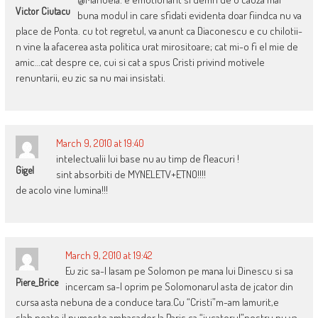
Victor Ciutacu
buna modul in care sfidati evidenta doar fiindca nu va
place de Ponta. cu tot regretul, va anunt ca Diaconescu e cu chilotii-
n vine la afacerea asta politica urat mirositoare; cat mi-o fi el mie de
amic…cat despre ce, cui si cat a spus Cristi privind motivele
renuntarii, eu zic sa nu mai insistati.
March 9, 2010 at 19:40
intelectualii lui base nu au timp de fleacuri !
Gigel
sint absorbiti de MYNELETV+ETNO!!!!
de acolo vine lumina!!!
March 9, 2010 at 19:42
Eu zic sa-l lasam pe Solomon pe mana lui Dinescu si sa
Piere_Brice
incercam sa-l oprim pe Solomonarul asta de jcator din
cursa asta nebuna de a conduce tara.Cu “Cristi”m-am lamurit,e
slab,poate il numeste ambasador la Paris ca “jucatorul”nostru nu va