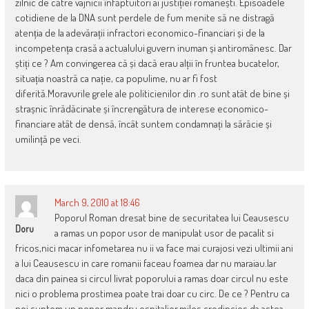
zilnic de către vajnicii înfăptuitori ai justiției românești. Episoadele
cotidiene de la DNA sunt perdele de fum menite să ne distragă
atenția de la adevărații infractori economico-financiari și de la
incompetența crasă a actualului guvern inuman și antiromânesc. Dar
știți ce ? Am convingerea că și dacă erau alții în fruntea bucatelor,
situația noastră ca nație, ca populime, nu ar fi fost
diferită.Moravurile grele ale politicienilor din .ro sunt atât de bine și
strașnic înrădăcinate și încrengătura de interese economico-
financiare atât de densă, încât suntem condamnați la sărăcie și
umilință pe veci.
March 9, 2010 at 18:46
Poporul Roman dresat bine de securitatea lui Ceausescu
Doru
a ramas un popor usor de manipulat usor de pacalit si
fricos,nici macar infometarea nu ii va face mai curajosi vezi ultimii ani
a lui Ceausescu in care romanii faceau foamea dar nu maraiau.Iar
daca din painea si circul livrat poporului a ramas doar circul nu este
nici o problema prostimea poate trai doar cu circ. De ce ? Pentru ca
noi suntem un popor mandru,ospitalier,milos,credincios,da astea