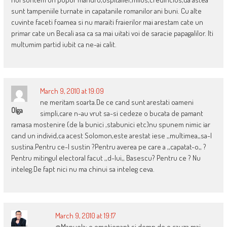
sunt tampeniile turnate in capatanile romanilor ani buni. Cu alte
cuvinte faceti foamea si nu maraiti fraierilor mai arestam cate un
primar cate un Becali asa ca sa mai uitati voi de saracie papagalilor. Iti
multumim partid iubit ca ne-ai calit.
March 9, 2010 at 19:09
ne meritam soarta.De ce cand sunt arestati oameni
Olga
simpli,care n-au vrut sa-si cedeze o bucata de pamant
ramasa mostenire (de la bunici ,stabunici etc)nu spunem nimic iar
cand un individ,ca acest Solomon,este arestat iese ,,multimea,,sa-l
sustina.Pentru ce-l sustin ?Pentru averea pe care a ,,capatat-o,, ?
Pentru mitingul electoral facut ,,d-lui,, Basescu? Pentru ce ? Nu
inteleg.De fapt nici nu ma chinui sa inteleg ceva.
March 9, 2010 at 19:17
@Manuela: e emotionant si demn de o cauza mai