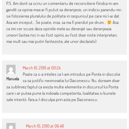
P.S. Am dorit sa scriu un comentariu de reconciliere fiindca m-am
gandit ca opinia mea ar fi putut sa deranjeze, un indiciu parandu-mi-
se folosierea pluralului de politete in raspunsul pe care mi l-ai dat.
Asa am inceput… Se poate, insa, sa ma fi pierdut pe drum…
Asa
ca imi cer scuze daca opiniile mele au deranjat sau deranjeaza
uneori (astea nici n-au fost opinii, au fost doar niste interpretari,
mai mult sau mai putin fanteziste, ale unor declaratii)
March 10, 2010 at 00:24
Poate ca s-a inteles ca l-am introdus pe Ponta in discutie
Manuela
ca sa justific nevinovatia lui Diaconescu. Nu, doream doar
sa subliniez faptul ca exista multe elemente in discursul lui Ponta
care i-ar putea pune la indoiala competenta, loialitatea si bunele
sale intentii. Fara a-l disculpa prin asta pe Diaconescu.
March 10, 2010 at 06:48