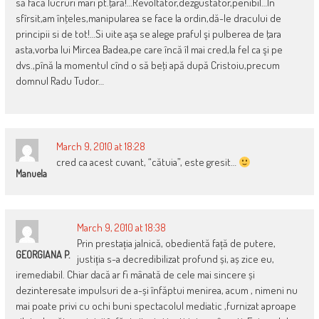
să facă lucruri mari pt.ţară!…Revoltător,dezgustător,penibil…In
sfîrsit,am înţeles,manipularea se face la ordin,dă-le dracului de
principii si de tot!…Si uite aşa se alege praful şi pulberea de ţara
asta,vorba lui Mircea Badea,pe care încă îl mai cred,la fel ca şi pe
dvs.,pînă la momentul cînd o să beţi apă după Cristoiu,precum
domnul Radu Tudor…
March 9, 2010 at 18:28
cred ca acest cuvant, “cătuia”, este gresit…
Manuela
March 9, 2010 at 18:38
Prin prestația jalnică, obedientă față de putere,
GEORGIANA P.
justiția s-a decredibilizat profund și, aș zice eu,
iremediabil. Chiar dacă ar fi mânată de cele mai sincere și
dezinteresate impulsuri de a-și înfăptui menirea, acum , nimeni nu
mai poate privi cu ochi buni spectacolul mediatic ,furnizat aproape