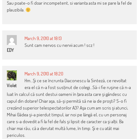
Sau poate-o fi doar incompetent, si varianta asta mi se pare la fel de
plauzibila.
March 9, 2010 at 18:13
Sunt cam nervos cu nervii acum ! scz !
EDY
March 9, 2010 at 18:20
Hm…Şi ce se încrunta Diaconescu la Sinteză, ce revoltat
Violet
era el că n-a fost susţinut de colegi…Să-i fie ruşine că n-a
luat în calcul că sunt destui oameni în ţara asta care şi gândesc cu
capul din dotare! Chiar aşa, să-şi permită să ne ia de proşti? S-o fi
crezând superior telespectatorilor A3? Aşa cum am scris şi atunci,
Mihai Gâdea şi-a pierdut timpul, iar noi pe lângă el, cu un personaj
care s-a dovedit a fi la fel de fals şi lipsit de caracter ca şi alţii. Ba
chiar mai rău, că a derutat multă lume, în timp. Şi e cu atât mai
periculos.