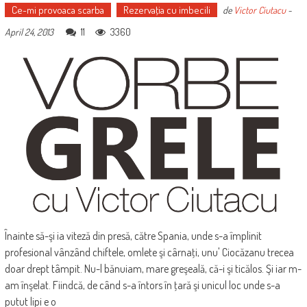
Ce-mi provoaca scarba
Rezervaţia cu imbecili
de
Victor Ciutacu
-
11
3360
April 24, 2013
Înainte să-şi ia viteză din presă, către Spania, unde s-a împlinit
profesional vânzând chiftele, omlete şi cârnaţi, unu' Ciocăzanu trecea
doar drept tâmpit. Nu-l bănuiam, mare greşeală, că-i şi ticălos. Şi iar m-
am înşelat. Fiindcă, de când s-a întors în ţară şi unicul loc unde s-a
putut lipi e o