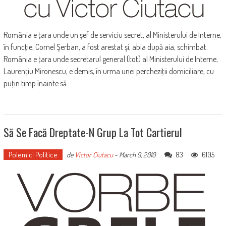
România e ţara unde un şef de serviciu secret, al Ministerului de Interne,
în funcţie, Cornel Şerban, a fost arestat şi, abia după aia, schimbat.
România e ţara unde secretarul general (tot) al Ministerului de Interne,
Laurenţiu Mironescu, e demis, în urma unei percheziţii domiciliare, cu
puţin timp înainte să
Să Se Facă Dreptate-N Grup La Tot Cartierul
Polemici Politice
83
6105
de
Victor Ciutacu
-
March 9, 2010