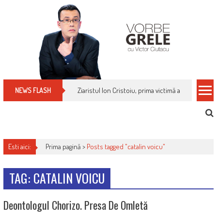
Skip
to
content
Ziaristul Ion Cristoiu, prima victimă a noi cenzuri 
NEWS FLASH
Esti aici:
Prima pagină >
Posts tagged "catalin voicu"
TAG: CATALIN VOICU
Deontologul Chorizo. Presa De Omletă