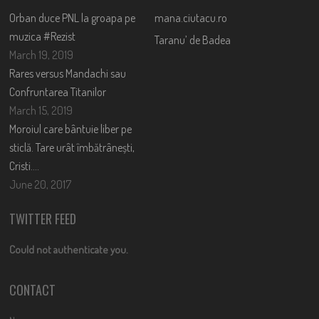
Orban duce PNL la groapa pe
mana.ciutacu.ro
muzica #Rezist
Taranu’ de Badea
March 19, 2019
Rares versus Mandachi sau
Confruntarea Titanilor
March 15, 2019
Moroiul care bântuie liber pe
sticlă. Tare urât îmbătrânești,
Cristi….
June 20, 2017
TWITTER FEED
Could not authenticate you.
CONTACT