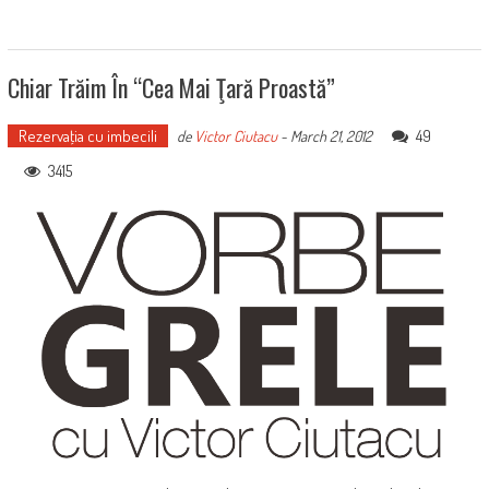
Chiar Trăim În “cea Mai Ţară Proastă”
Rezervaţia cu imbecili
49
de
Victor Ciutacu
-
March 21, 2012
3415