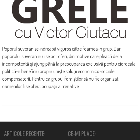
Poporul suveran se-ndreapă viguros către foamea-n grup. Dar
poporului suveran nu i se pot oferi, din motive care pleacă de la
incompetenţă şi ajung până la preocuparea exclusivă pentru ciordeala
politică-n beneficiu propriu, nişte soluţii economico-sociale
compensatorii. Pentru ca grupul fomiştilor să nu fie organizat,
oamenilor li se oferă ocupaţii altrenative.
ARTICOLE RECENTE:
CE-MI PLACE: