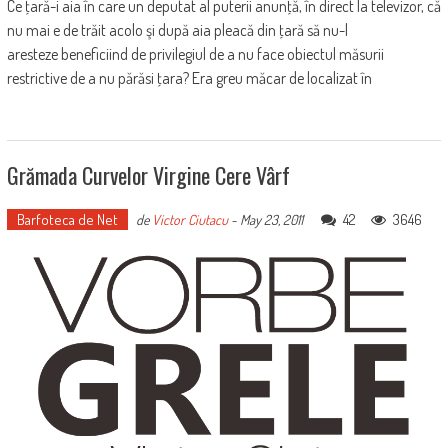
Ce ţară-i aia în care un deputat al puterii anunţă, în direct la televizor, că
nu mai e de trăit acolo şi după aia pleacă din ţară să nu-l
aresteze beneficiind de privilegiul de a nu face obiectul măsurii
restrictive de a nu părăsi ţara? Era greu măcar de localizat în
Grămada Curvelor Virgine Cere Vârf
Barfoteca de Net
42
3646
de
Victor Ciutacu
-
May 23, 2011