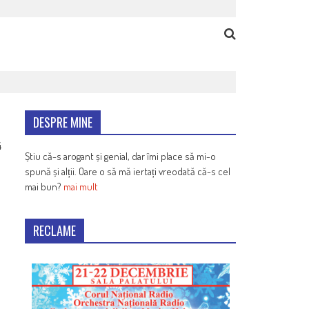
DESPRE MINE
4
Știu că-s arogant și genial, dar îmi place să mi-o
spună și alții. Oare o să mă iertați vreodată că-s cel
mai bun?
mai mult
RECLAME