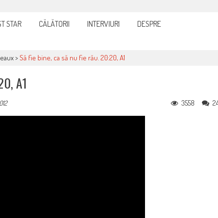
it și eficient, furnizorul de curent sau gaze
T STAR
CĂLĂTORII
INTERVIURI
DESPRE
teaux
>
Să fie bine, ca să nu fie rău. 20:20, A1
20, A1
3558
2
2012