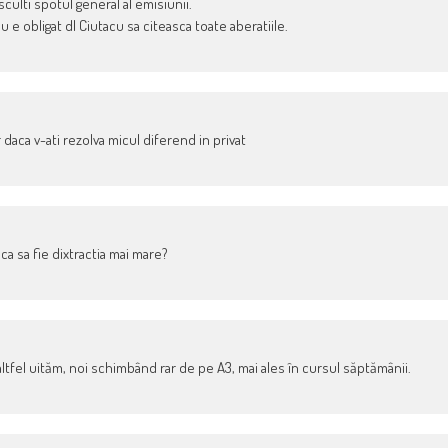
sculti spotul general al emisiunii.
 e obligat dl Ciutacu sa citeasca toate aberatiile.
ca v-ati rezolva micul diferend in privat
 sa fie dixtractia mai mare?
ltfel uităm, noi schimbând rar de pe A3, mai ales în cursul săptămânii.