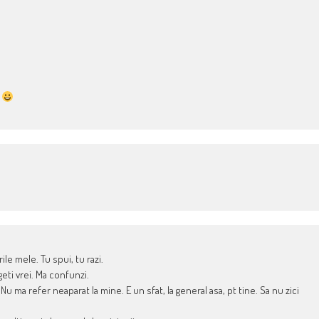
!
le mele. Tu spui, tu razi.
geti vrei. Ma confunzi.
Nu ma refer neaparat la mine. E un sfat, la general asa, pt tine. Sa nu zici