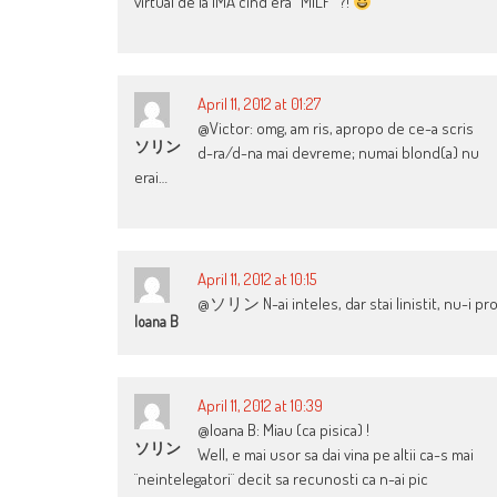
virtual de la IMA cind era “MILF” ?!
April 11, 2012 at 01:27
@Victor: omg, am ris, apropo de ce-a scris
ソリン
d-ra/d-na mai devreme; numai blond(a) nu
erai…
April 11, 2012 at 10:15
@ソリン N-ai inteles, dar stai linistit, nu-i pro
Ioana B
April 11, 2012 at 10:39
@Ioana B: Miau (ca pisica) !
ソリン
Well, e mai usor sa dai vina pe altii ca-s mai
¨neintelegatori¨ decit sa recunosti ca n-ai pic