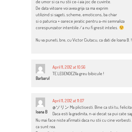
de umor si ca nu stii ce-i aia joc de cuvinte.
De data viitoare voi avea grija sa ma exprim
utilizind si sageti, scheme, emoticons, ba chiar
si o paturica + oarece jeratic pentru a-mi semnaliza
corespunzator intentiile / a nu fi gresit inteles.
Nu va puneti, bre, cu Victor Ciutacu, ca dati de Ioana B. 
April 11, 2012 at 10:56
TE LEGENDEZIla greu bibicule !
Barbarul
April 11, 2012 at 11:07
@ソリン Ma plictisesti. Bine ca stii tu, felicitari
Ioana B
Daca esti la gradinita, n-ai decat sa pui cate sa
Nu mai face niste afirmatii daca nu stii cu cine vorbesti. 
ca sunt rea.