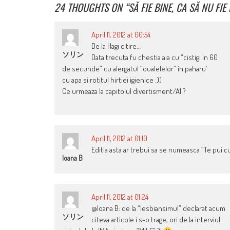
24 THOUGHTS ON “
SĂ FIE BINE, CA SĂ NU FIE
April 11, 2012 at 00:54
De la Hagi citire…
ソリン
Data trecuta fu chestia aia cu “cistigi in 60
de secunde” cu alergatul “oualelelor” in paharu’
cu apa si rotitul hirtiei igienice :))
Ce urmeaza la capitolul divertisment/A1 ?
April 11, 2012 at 01:10
Editia asta ar trebui sa se numeasca “Te pui c
Ioana B
April 11, 2012 at 01:24
@Ioana B: de la “lesbiansimul” declarat acum
ソリン
citeva articole i s-o trage, ori de la interviul