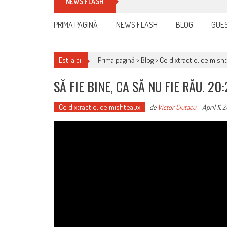
Cum îți schimbi, rapid, gratu
NEWS FLASH
PRIMA PAGINĂ
NEWS FLASH
BLOG
GUES
Esti aici:
Prima pagină >
Blog
>
Ce dixtractie, ce mish
SĂ FIE BINE, CA SĂ NU FIE RĂU. 20:
Ce dixtractie, ce mishteaux
de
Victor Ciutacu
-
April 11, 