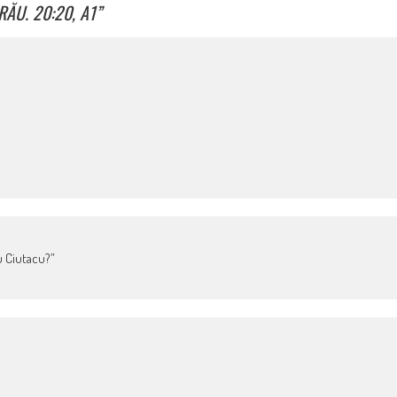
 RĂU. 20:20, A1
”
u Ciutacu?”