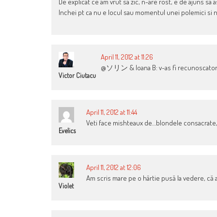
De explicat ce am vrut sa zic, n-are rost, e de ajuns sa a
Inchei pt ca nu e locul sau momentul unei polemici si nu
April 11, 2012 at 11:26
@ソリン & Ioana B: v-as fi recunoscator da
Victor Ciutacu
April 11, 2012 at 11:44
Veti face mishteaux de…blondele consacrate,ca
Evelics
April 11, 2012 at 12:06
Am scris mare pe o hârtie pusă la vedere, că a
Violet