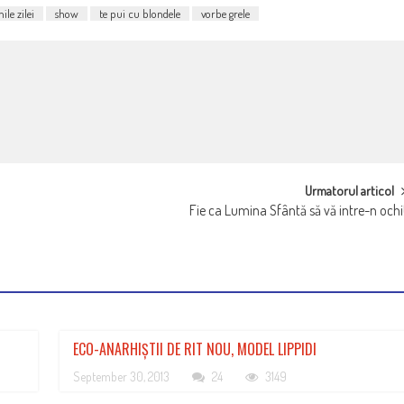
ile zilei
show
te pui cu blondele
vorbe grele
Urmatorul articol
Fie ca Lumina Sfântă să vă intre-n ochi
ECO-ANARHIȘTII DE RIT NOU, MODEL LIPPIDI
September 30, 2013
24
3149