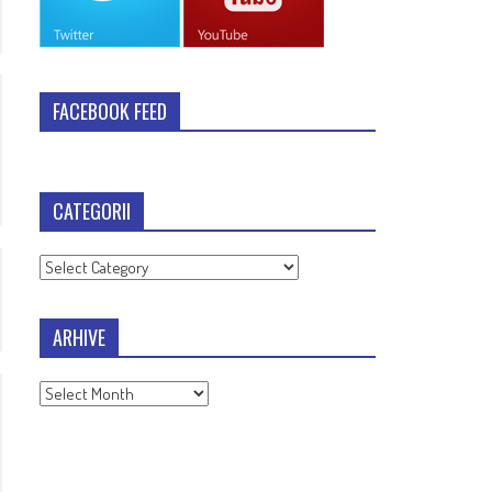
FACEBOOK FEED
CATEGORII
Categorii
ARHIVE
Arhive