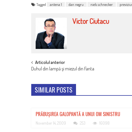
Tagged
antena 1
dan negru
niels schnecker
previziun
Victor Ciutacu
POST
Articolul anterior
Duhul din lampă şi miezul din Fanta
NAVIGATION
SIMILAR POSTS
PRĂBUȘIREA GALOPANTĂ A UNUI OM SINISTRU
November 14, 2009
253
16098