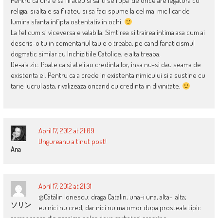
Pentru ca una e sa fii ateu si sa ‘ti se rupa’ de orice are legatura cu
religia, si alta e sa fii ateu si sa faci spume la cel mai mic licar de
lumina sfanta infipta ostentativ in ochi.
La fel cum si viceversa e valabila. Simtirea si trairea intima asa cum ai
descris-o tu in comentariul tau e o treaba, pe cand fanaticismul
dogmatic similar cu Inchizitiile Catolice, e alta treaba.
De-aia zic. Poate ca si ateii au credinta lor, insa nu-si dau seama de
existenta ei. Pentru ca a crede in existenta nimicului si a sustine cu
tarie lucrul asta, rivalizeaza oricand cu credinta in divinitate.
April 17, 2012 at 21:09
Ungureanu a tinut post!
Ana
April 17, 2012 at 21:31
@Cãtãlin Ionescu: draga Catalin, una-i una, alta-i alta;
ソリン
eu nici nu cred, dar nici nu ma omor dupa prosteala tipic