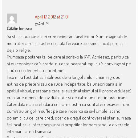
NAVIGATION
April 17, 2012 at 21:01
@AntiM:
Cãtãlin Ionescu
Sa stii ca nu numai cei credinciosi au fanaticii lor. Sunt exagerat de
multi atei care isi sustin cu atata fervoare ateismul, incat pare ca-i
deja o religie.
Frumoasa postarea ta, pe care ai scris-o la 17:41. Achiesez, pentru ca
si eu consider ca ‘a crede’ nu este neaparat egal cu ‘a convinge si pe
altii’, ci cu ‘decenta trairii intime’.
Insa mi-a fost dat sa intalnesc de-a lungul anilor, chiar in grupul
extins de prieteni sau de rude indepartate, ba uneori pana si in
spatiul virtual, persoane care isi sustin ateismul si il ‘propovaduiesc’,
cu o tarie demna de invidiat chiar si de catre un crestin practicant.
Cateodata ma intreb daca cei care sustin ca sunt atei desavarsiti, nu
cumva au un gol in suflet pe care incearca sa si-l umple iscand
polemici cu cei care cred, doar de dragul controversei sterile, in asa
fel incat sa-si ofere raspunsuri propriilor lor persoane, la diversele
intrebari care-i framanta.