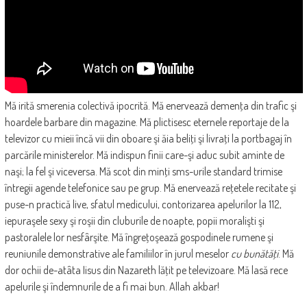
Mă irită smerenia colectivă ipocrită. Mă enervează demenţa din trafic şi
hoardele barbare din magazine. Mă plictisesc eternele reportaje de la
televizor cu mieii încă vii din oboare şi ăia beliţi şi livraţi la portbagaj în
parcările ministerelor. Mă indispun finii care-şi aduc subit aminte de
naşi; la fel şi viceversa. Mă scot din minţi sms-urile standard trimise
întregii agende telefonice sau pe grup. Mă enervează reţetele recitate şi
puse-n practică live, sfatul medicului, contorizarea apelurilor la 112,
iepuraşele sexy şi roşii din cluburile de noapte, popii moralişti şi
pastoralele lor nesfârşite. Mă îngreţoşează gospodinele rumene şi
reuniunile demonstrative ale familiilor în jurul meselor
cu bunătăţi
. Mă
dor ochii de-atâta Iisus din Nazareth lăţit pe televizoare. Mă lasă rece
apelurile şi îndemnurile de a fi mai bun. Allah akbar!