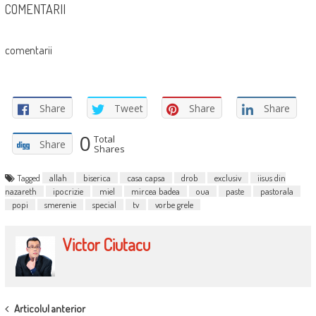
COMENTARII
comentarii
Share
Tweet
Share
Share
0
Total
Share
Shares
Tagged
allah
biserica
casa capsa
drob
exclusiv
iisus din
nazareth
ipocrizie
miel
mircea badea
oua
paste
pastorala
popi
smerenie
special
tv
vorbe grele
Victor Ciutacu
POST
Articolul anterior