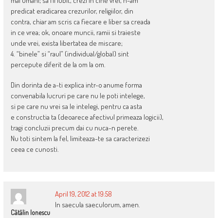
mai umani; sa fii iubit, crezi in cine vrei, n-am
predicat eradicarea crezurilor, religiilor, din
contra, chiar am scris ca fiecare e liber sa creada
in ce vrea; ok, onoare muncii, ramii si traieste
unde vrei, exista libertatea de miscare;
4. “binele” si “raul” (individual/global) sint
percepute diferit de la om la om.
Din dorinta de a-ti explica intr-o anume forma
convenabila lucruri pe care nu le poti intelege,
si pe care nu vrei sa le intelegi, pentru ca asta
e constructia ta (deoarece afectivul primeaza logicii),
tragi concluzii precum dai cu nuca-n perete.
Nu toti sintem la fel, limiteaza-te sa caracterizezi
ceea ce cunosti.
April 19, 2012 at 19:58
In saecula saeculorum, amen.
Cãtãlin Ionescu