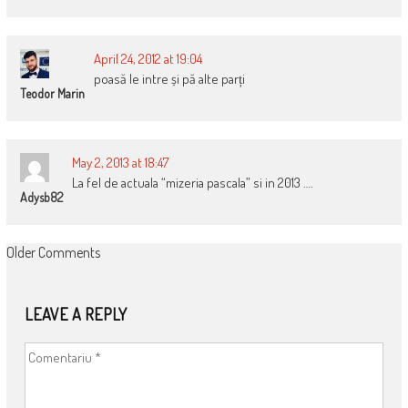
April 24, 2012 at 19:04
poasă le intre și pă alte parți
Teodor Marin
May 2, 2013 at 18:47
La fel de actuala “mizeria pascala” si in 2013 ….
Adysb82
COMMENT
Older Comments
NAVIGATION
LEAVE A REPLY