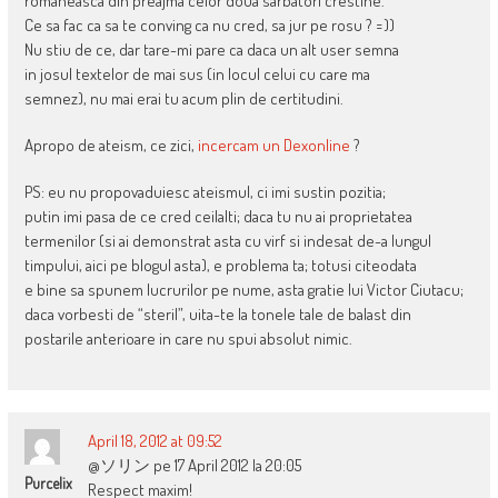
romaneasca din preajma celor doua sarbatori crestine.
Ce sa fac ca sa te conving ca nu cred, sa jur pe rosu ? =))
Nu stiu de ce, dar tare-mi pare ca daca un alt user semna
in josul textelor de mai sus (in locul celui cu care ma
semnez), nu mai erai tu acum plin de certitudini.
Apropo de ateism, ce zici,
incercam un Dexonline
?
PS: eu nu propovaduiesc ateismul, ci imi sustin pozitia;
putin imi pasa de ce cred ceilalti; daca tu nu ai proprietatea
termenilor (si ai demonstrat asta cu virf si indesat de-a lungul
timpului, aici pe blogul asta), e problema ta; totusi citeodata
e bine sa spunem lucrurilor pe nume, asta gratie lui Victor Ciutacu;
daca vorbesti de “steril”, uita-te la tonele tale de balast din
postarile anterioare in care nu spui absolut nimic.
April 18, 2012 at 09:52
@ソリン pe 17 April 2012 la 20:05
Purcelix
Respect maxim!