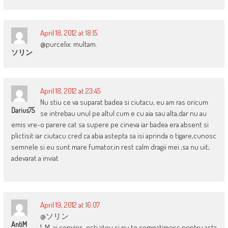
April 18, 2012 at 18:15
@purcelix: multam.
ソリン
April 18, 2012 at 23:45
Nu stiu ce va suparat badea si ciutacu, eu am ras oricum
Darius75
se intrebau unul pe altul cum e cu aia sau alta,dar nu au
emis vre-o parere cat sa supere pe cineva iar badea era absent si
plictisit iar ciutacu cred ca abia astepta sa isi aprinda o tigare,cunosc
semnele si eu sunt mare fumator,in rest calm dragii mei ,sa nu uit;
adevarat a inviat
April 19, 2012 at 16:07
@ソリン
AntiM
1. M-ai convins, esti ateu si nu te compatimesc pentru asta