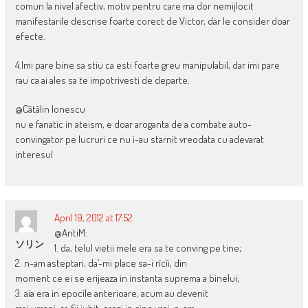
comun la nivel afectiv, motiv pentru care ma dor nemijlocit
manifestarile descrise foarte corect de Victor, dar le consider doar
efecte.
4.Imi pare bine sa stiu ca esti foarte greu manipulabil, dar imi pare
rau ca ai ales sa te impotrivesti de departe.
@Cãtãlin Ionescu
nu e fanatic in ateism, e doar aroganta de a combate auto-
convingator pe lucruri ce nu i-au starnit vreodata cu adevarat
interesul
April 19, 2012 at 17:52
@AntiM:
ソリン
1. da, telul vietii mele era sa te conving pe tine;
2. n-am asteptari, da’-mi place sa-i rîcîi, din
moment ce ei se erijeaza in instanta suprema a binelui;
3. aia era in epocile anterioare, acum au devenit