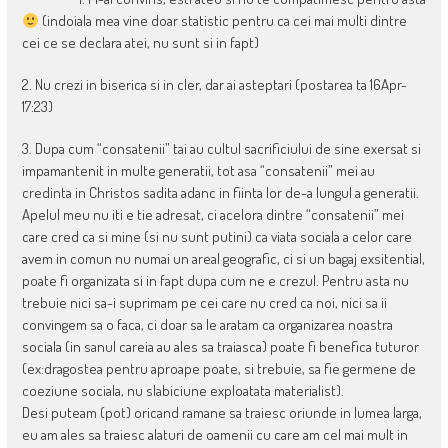
(indoiala mea vine doar statistic pentru ca cei mai multi dintre
cei ce se declara atei, nu sunt si in fapt)
2. Nu crezi in biserica si in cler, dar ai asteptari (postarea ta 16Apr-
17:23)
3. Dupa cum “consatenii” tai au cultul sacrificiului de sine exersat si
impamantenit in multe generatii, tot asa “consatenii” mei au
credinta in Christos sadita adanc in fiinta lor de-a lungul a generatii.
Apelul meu nu iti e tie adresat, ci acelora dintre “consatenii” mei
care cred ca si mine (si nu sunt putini) ca viata sociala a celor care
avem in comun nu numai un areal geografic, ci si un bagaj exsitential,
poate fi organizata si in fapt dupa cum ne e crezul. Pentru asta nu
trebuie nici sa-i suprimam pe cei care nu cred ca noi, nici sa ii
convingem sa o faca, ci doar sa le aratam ca organizarea noastra
sociala (in sanul careia au ales sa traiasca) poate fi benefica tuturor
(ex:dragostea pentru aproape poate, si trebuie, sa fie germene de
coeziune sociala, nu slabiciune exploatata materialist).
Desi puteam (pot) oricand ramane sa traiesc oriunde in lumea larga,
eu am ales sa traiesc alaturi de oamenii cu care am cel mai mult in