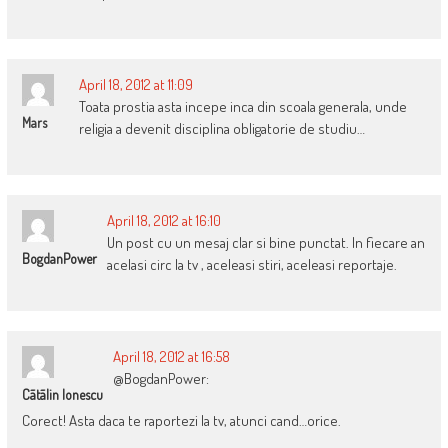
April 18, 2012 at 11:09
Toata prostia asta incepe inca din scoala generala, unde
Mars
religia a devenit disciplina obligatorie de studiu…
April 18, 2012 at 16:10
Un post cu un mesaj clar si bine punctat. In fiecare an
BogdanPower
acelasi circ la tv , aceleasi stiri, aceleasi reportaje.
April 18, 2012 at 16:58
@BogdanPower:
Cãtãlin Ionescu
Corect! Asta daca te raportezi la tv, atunci cand…orice.