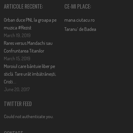
ARTICOLE RECENTE:
CE-MI PLACE:
Orban duce PNL la groapa pe
mana.ciutacu.ro
muzica #Rezist
Taranu’ de Badea
March 19, 2019
Rares versus Mandachi sau
Confruntarea Titanilor
March 15, 2019
Moroiul care bântuie liber pe
sticlă. Tare urât îmbătrânești,
Cristi….
June 20, 2017
TWITTER FEED
Could not authenticate you.