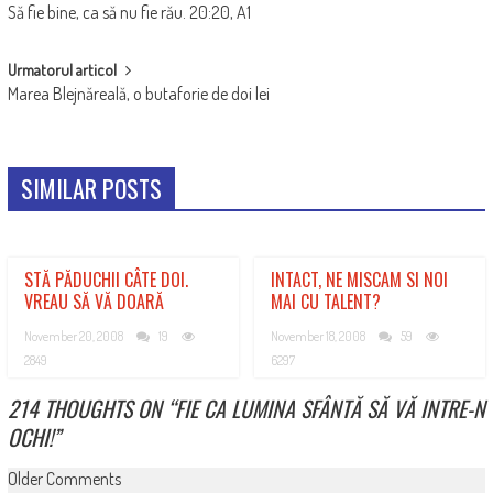
Să fie bine, ca să nu fie rău. 20:20, A1
NAVIGATION
Urmatorul articol
Marea Blejnăreală, o butaforie de doi lei
SIMILAR POSTS
STĂ PĂDUCHII CÂTE DOI.
INTACT, NE MISCAM SI NOI
VREAU SĂ VĂ DOARĂ
MAI CU TALENT?
November 20, 2008
19
November 18, 2008
59
2849
6297
214 THOUGHTS ON “
FIE CA LUMINA SFÂNTĂ SĂ VĂ INTRE-N
OCHI!
”
COMMENT
Older Comments