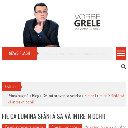
Skip
to
content
Cum îți schimbi, rapid, gratuit și eficient, furniz
NEWS FLASH
Esti aici:
Prima pagină >
Blog
>
Ce-mi provoaca scarba
>
Fie ca Lumina Sfântă să
vă intre-n ochi!
FIE CA LUMINA SFÂNTĂ SĂ VĂ INTRE-N OCHI!
Ce-mi provoaca scarba
Chestii, socoteli
de
Victor Ciutacu
-
April 12,