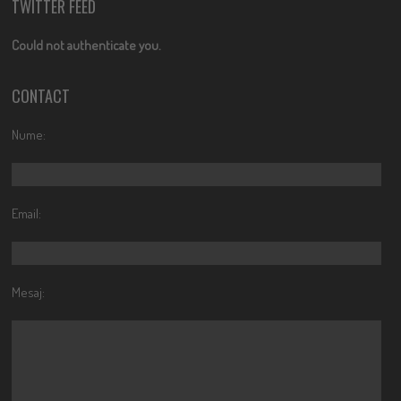
TWITTER FEED
Could not authenticate you.
CONTACT
Nume:
Email:
Mesaj: