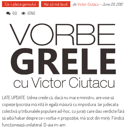
Ce-i place geniului
Hai să mă laud
de
Victor Ciutacu
-
June 20, 2012
60
6740
LATE UPDATE: Udrea crede că, dacă nu mai e ministru, are voie să
copieze Ipocrizia mă irită în egală măsură cu impostura. Iar judecata
colectivă şi tribunalele populare ad-hoc, cu juraţi care dau verdicte fără
să aibă habar despre ce-i vorba-n propoziţie, mă scot din minţi. Fiindcă
funcţionează unilateral. D-aia m-am