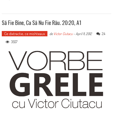
Să Fie Bine, Ca Să Nu Fie Rău. 20:20, A1
Ce dixtractie, ce mishteaux
24
de
Victor Ciutacu
-
April 11, 2012
3557