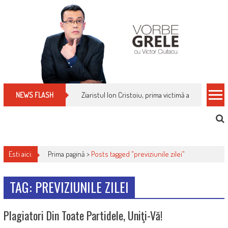
Skip
to
content
Ziaristul Ion Cristoiu, prima victimă a noi cenzuri 
NEWS FLASH
Esti aici:
Prima pagină >
Posts tagged "previziunile zilei"
TAG: PREVIZIUNILE ZILEI
Plagiatori Din Toate Partidele, Uniţi-Vă!