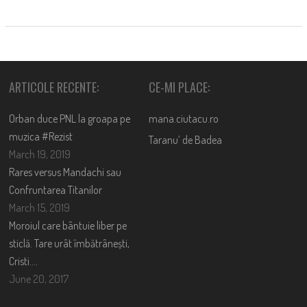
ARTICOLE RECENTE:
CE-MI PLACE:
Orban duce PNL la groapa pe
mana.ciutacu.ro
muzica #Rezist
Taranu’ de Badea
March 19, 2019
Rares versus Mandachi sau
Confruntarea Titanilor
March 15, 2019
Moroiul care bântuie liber pe
sticlă. Tare urât îmbătrânești,
Cristi….
June 20, 2017