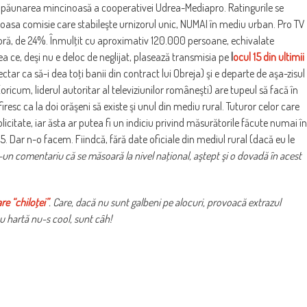
împăunarea mincinoasă a cooperativei Udrea-Mediapro. Ratingurile se
asa comisie care stabileşte urnizorul unic, NUMAI în mediu urban. Pro TV
e oră, de 24%. Înmulţit cu aproximativ 120.000 persoane, echivalate
eea ce, deşi nu e deloc de neglijat, plasează transmisia pe
l
ocul 15 din ultimii
ctar ca să-i dea toţi banii din contract lui Obreja) şi e departe de aşa-zisul
ricum, liderul autoritar al televiziunilor româneşti) are tupeul să facă în
esc ca la doi orăşeni să existe şi unul din mediu rural. Tuturor celor care
citate, iar ăsta ar putea fi un indiciu privind măsurătorile făcute numai în
. Dar n-o facem. Fiindcă, fără date oficiale din mediul rural (dacă eu le
-un comentariu că se măsoară la nivel naţional, aştept şi o dovadă în acest
re “chiloţei”
. Care, dacă nu sunt galbeni pe alocuri, provoacă extrazul
cu hartă nu-s cool, sunt câh!