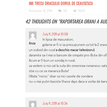
IMI TRECU DRACULUI DORUL DE CEAUSESCU
November 18, 2014
125
11469
42 THOUGHTS ON “
RAPORTAREA ORANJ A AUD
July 11, 2011 at 10:08
In lipsa de masuratori,
Anca
golanie ar fi si sa presupunem ca tot la 2 oras
un individ din rural
a deschis macar televizorul
,
daramite sa-l mai si banuim de simpatii pro-Bute din ofi
Acum ar fi bun un sondaj in rural,
sa vedem si noi cat la suta din omenirea romanesc-sat
stie cu ce se mananca Bute!
(Atata “noroc” doar ca nici casele de sondare
nu-s mai putin basiste these days daca e vorba de ban
July 11, 2011 at 10:34