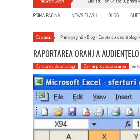
Ziaristul Ion Cristoiu, prima 
NEWS FLASH
PRIMA PAGINĂ
NEWS FLASH
BLOG
GUES
Esti aici:
Prima pagină >
Blog
>
Caruta cu deontologi
RAPORTAREA ORANJ A AUDIENŢELO
Caruta cu deontologi
Ce-mi provoaca scarba
de
Vi