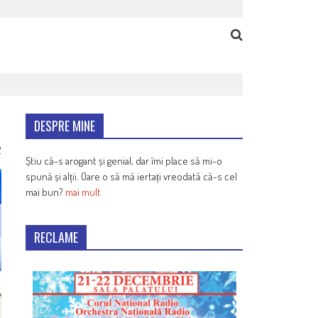
DESPRE MINE
2
Știu că-s arogant și genial, dar îmi place să mi-o
spună și alții. Oare o să mă iertați vreodată că-s cel
mai bun?
mai mult
RECLAME