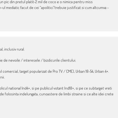
un pic din pretul platit-2 mil de coco e o nimica pentru miss
l mediatic facut de cei “apolitici”trebuie justificat.si cum altcumva -
, inclusiv rural.
e de nevoile / interesele / bizdicurile clientului.
ul comercial, target popularizat de Pro TV / CME), Urban 18-54, Urban 4+.
nii.
licul national Ind4+, si pe publicul votant Ind18+, si pe ce subtarget vreti
 de folosinta indelungata, cunoastere de limbi straine si ce alte idei crete