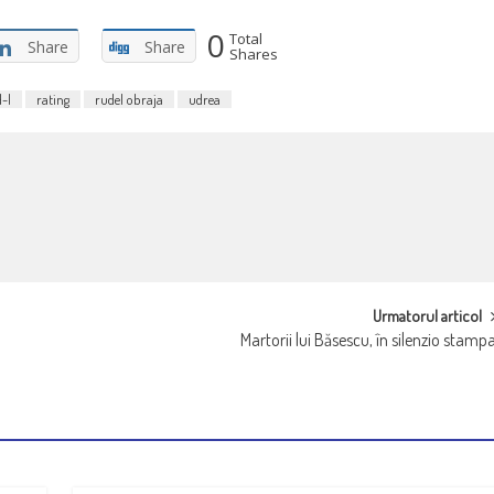
0
Total
Share
Share
Shares
-l
rating
rudel obraja
udrea
Urmatorul articol
Martorii lui Băsescu, în silenzio stamp