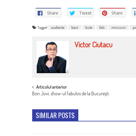
Share
Tweet
Share
Tagged
audiente
bani
bute
fals
minciuni
pd
Victor Ciutacu
POST
Articolul anterior
Bon Jovi, show-ul fabulos de la Bucureşti
NAVIGATION
SIMILAR POSTS