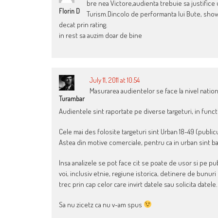
bre nea Victore,audienta trebuie sa justifice 
Florin D
Turism.Dincolo de performanta lui Bute, show-u
decat prin rating.
in rest sa auzim doar de bine
July 11, 2011 at 10:54
Masurarea audientelor se face la nivel national
Turambar
Audientele sint raportate pe diverse targeturi, in functi
Cele mai des folosite targeturi sint Urban 18-49 (public
Astea din motive comerciale, pentru ca in urban sint ba
Insa analizele se pot face cit se poate de usor si pe pub
voi, inclusiv etnie, regiune istorica, detinere de bunuri
trec prin cap celor care invirt datele sau solicita datele.
Sa nu zicetz ca nu v-am spus