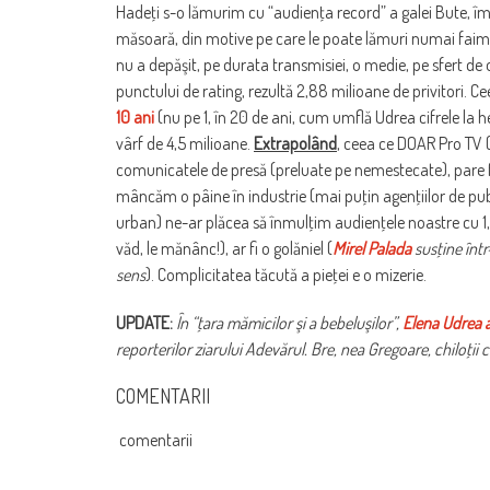
Hadeţi s-o lămurim cu “audienţa record” a galei Bute, 
măsoară, din motive pe care le poate lămuri numai faimo
nu a depăşit, pe durata transmisiei, o medie, pe sfert d
punctului de rating, rezultă 2,88 milioane de privitori. C
10 ani
(nu pe 1, în 20 de ani, cum umflă Udrea cifrele la he
vârf de 4,5 milioane.
Extrapolând
, ceea ce DOAR Pro TV (o
comunicatele de presă (preluate pe nemestecate), pare fir
mâncăm o pâine în industrie (mai puţin agenţiilor de publi
urban) ne-ar plăcea să înmulţim audienţele noastre cu 1,5
văd, le mănânc!), ar fi o golăniel (
Mirel Palada
susţine într
sens
). Complicitatea tăcută a pieţei e o mizerie.
UPDATE:
În “ţara mămicilor şi a bebeluşilor”,
Elena Udrea a
reporterilor ziarului Adevărul. Bre, nea Gregoare, chiloţii 
COMENTARII
comentarii