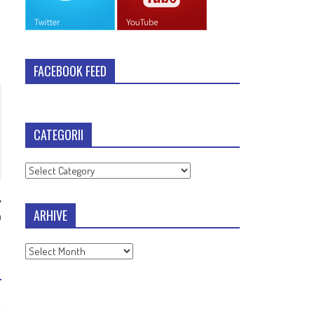
FACEBOOK FEED
CATEGORII
Categorii
ARHIVE
a
Arhive