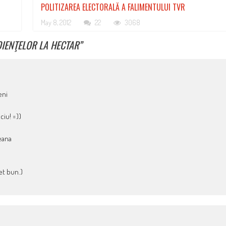
POLITIZAREA ELECTORALĂ A FALIMENTULUI TVR
May 8, 2012
22
3068
IENŢELOR LA HECTAR
”
eni
ciu! =))
eana
et bun.)