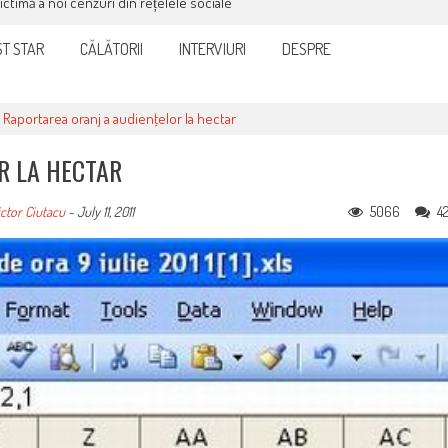
victimă a noi cenzuri din rețelele sociale
T STAR
CĂLĂTORII
INTERVIURI
DESPRE
>
Raportarea oranj a audienţelor la hectar
R LA HECTAR
5066
4
ctor Ciutacu
-
July 11, 2011