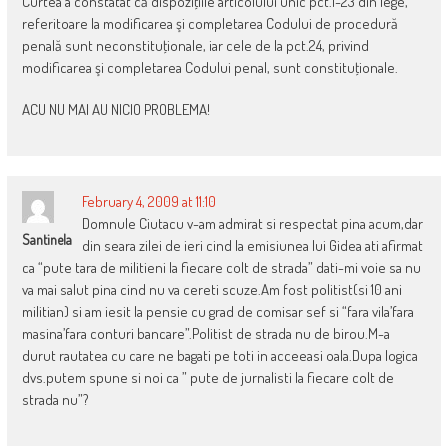
Curtea a constatat că dispoziţiile articolului unic pct.1-23 din lege,
referitoare la modificarea şi completarea Codului de procedură
penală sunt neconstituţionale, iar cele de la pct.24, privind
modificarea şi completarea Codului penal, sunt constituţionale.
ACU NU MAI AU NICIO PROBLEMA!
February 4, 2009 at 11:10
Domnule Ciutacu v-am admirat si respectat pina acum,dar
Santinela
din seara zilei de ieri cind la emisiunea lui Gidea ati afirmat
ca “pute tara de militieni la fiecare colt de strada” dati-mi voie sa nu
va mai salut pina cind nu va cereti scuze.Am fost politist(si 10 ani
militian) si am iesit la pensie cu grad de comisar sef si “fara vila’fara
masina’fara conturi bancare”.Politist de strada nu de birou.M-a
durut rautatea cu care ne bagati pe toti in acceeasi oala.Dupa logica
dvs.putem spune si noi ca ” pute de jurnalisti la fiecare colt de
strada nu”?