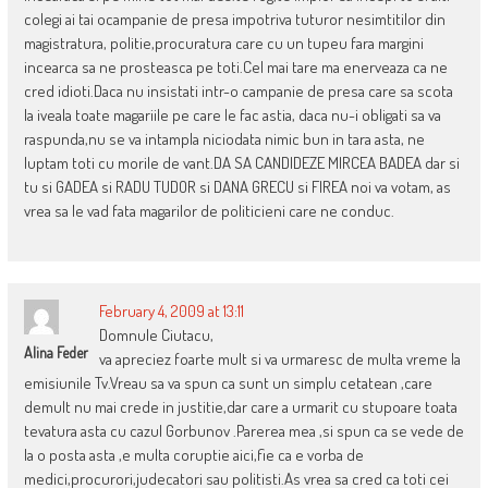
colegi ai tai ocampanie de presa impotriva tuturor nesimtitilor din
magistratura, politie,procuratura care cu un tupeu fara margini
incearca sa ne prosteasca pe toti.Cel mai tare ma enerveaza ca ne
cred idioti.Daca nu insistati intr-o campanie de presa care sa scota
la iveala toate magariile pe care le fac astia, daca nu-i obligati sa va
raspunda,nu se va intampla niciodata nimic bun in tara asta, ne
luptam toti cu morile de vant.DA SA CANDIDEZE MIRCEA BADEA dar si
tu si GADEA si RADU TUDOR si DANA GRECU si FIREA noi va votam, as
vrea sa le vad fata magarilor de politicieni care ne conduc.
February 4, 2009 at 13:11
Domnule Ciutacu,
Alina Feder
va apreciez foarte mult si va urmaresc de multa vreme la
emisiunile Tv.Vreau sa va spun ca sunt un simplu cetatean ,care
demult nu mai crede in justitie,dar care a urmarit cu stupoare toata
tevatura asta cu cazul Gorbunov .Parerea mea ,si spun ca se vede de
la o posta asta ,e multa coruptie aici,fie ca e vorba de
medici,procurori,judecatori sau politisti.As vrea sa cred ca toti cei