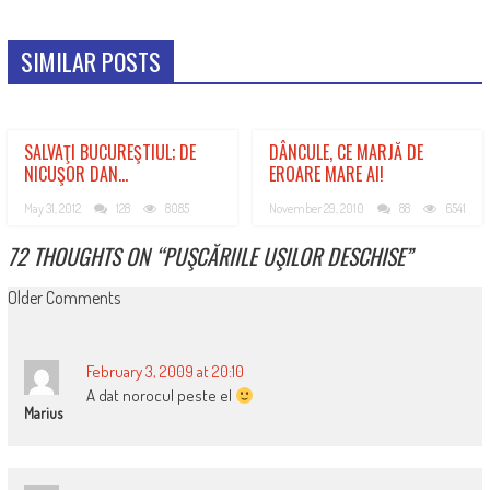
SIMILAR POSTS
SALVAŢI BUCUREŞTIUL; DE
DÂNCULE, CE MARJĂ DE
NICUŞOR DAN…
EROARE MARE AI!
May 31, 2012
128
8085
November 29, 2010
88
6541
72 THOUGHTS ON “
PUŞCĂRIILE UŞILOR DESCHISE
”
COMMENT
Older Comments
NAVIGATION
February 3, 2009 at 20:10
A dat norocul peste el
Marius