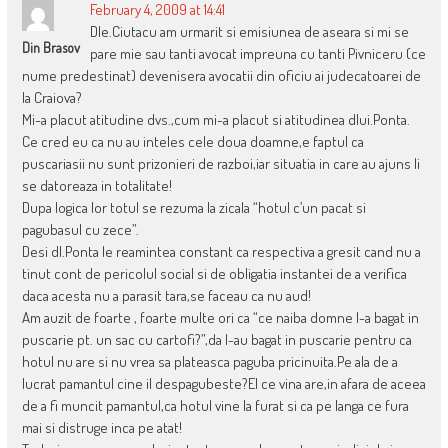
February 4, 2009 at 14:41
Dle.Ciutacu am urmarit si emisiunea de aseara si mi se
Din Brasov
pare mie sau tanti avocat impreuna cu tanti Pivniceru (ce
nume predestinat) devenisera avocatii din oficiu ai judecatoarei de
la Craiova?
Mi-a placut atitudine dvs.,cum mi-a placut si atitudinea dlui.Ponta.
Ce cred eu ca nu au inteles cele doua doamne,e faptul ca
puscariasii nu sunt prizonieri de razboi,iar situatia in care au ajuns li
se datoreaza in totalitate!
Dupa logica lor totul se rezuma la zicala “hotul c’un pacat si
pagubasul cu zece”.
Desi dl.Ponta le reamintea constant ca respectiva a gresit cand nu a
tinut cont de pericolul social si de obligatia instantei de a verifica
daca acesta nu a parasit tara,se faceau ca nu aud!
Am auzit de foarte , foarte multe ori ca “ce naiba domne l-a bagat in
puscarie pt. un sac cu cartofi?”,da l-au bagat in puscarie pentru ca
hotul nu are si nu vrea sa plateasca paguba pricinuita.Pe ala de a
lucrat pamantul cine il despagubeste?El ce vina are,in afara de aceea
de a fi muncit pamantul,ca hotul vine la furat si ca pe langa ce fura
mai si distruge inca pe atat!