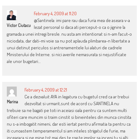
February 4, 2009 at 11:20
@Santinela: imi pare rau daca furia mea de aseara v-a
Victor Ciutacu
lezat personal si daca ati perceput-o ca o jignire la
gramada a unei intregi bresle. nu asta am intentionat si n-am facut-o
niciodata, dar dati-mi voie sa nu pot aplauda plimbarea-n libertate a
unui detinut periculos si antrenamentele lui alaturi de cadrele
Ministerului de Interne. si nici averile nemasurata si nejustificate
ale unor bugetari…
February 4, 2009 at 12:21
Ce a dezvaluit AYA in legatura cu bugetul cred ca ar trebui
Marina
dezvoltat si urmarit,sunt de acord cu SANTINELA nu
trebuie sa ne bagati pe toti in aceiasi oala pentru ca suntem multi
ofiteri care muncim si traim cinstit si bineinteles din munca cinstita
nu s-a imbogatit nimeni, dar esti iertat pentru afirmatia ta pentru ca
iti cunoastem temperamentul si am inteles strigatul de furie, ma
incearaca si pe mine tot mai des.te rog,te implor sa incepi tu si alti