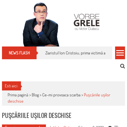
Skip
to
content
Cum îți schimbi, rapid, gratuit și eficient, furniz
NEWS FLASH
Esti aici:
Prima pagină >
Blog
>
Ce-mi provoaca scarba
>
Puşcăriile uşilor
deschise
PUŞCĂRIILE UŞILOR DESCHISE