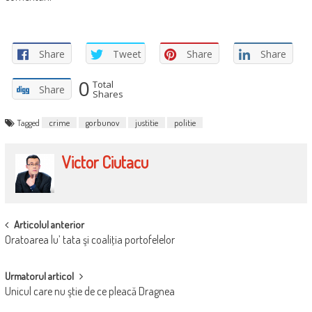
Share
Tweet
Share
Share
0
Total
Share
Shares
Tagged
crime
gorbunov
justitie
politie
Victor Ciutacu
POST
Articolul anterior
Oratoarea lu’ tata şi coaliţia portofelelor
NAVIGATION
Urmatorul articol
Unicul care nu ştie de ce pleacă Dragnea