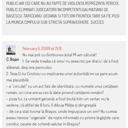
PUBLIC IAR CEI CARE NU AU FAPTE DE VIIOLENTA REPREZINTA PERICOL
PUBLIC.ELIMINATI JUDECATORII INCOMPETENTI,DALMATIANU DE
BASESCU ,TARICEANU ,GEOANA SI TOTI DIN FRUNTEA TARII SA FIE PUSI
LA MUNCA CIMPULUI SUB STRICTA SUPRAVEGHERE .SUCCES
February 5, 2009 at 21:51
Nu mai pot cu Gorbunov ăsta! M-am săturat!
C. Bojan
1. Se vede treaba că omu’ nu avea nici pe dracu’, da’ a fost
eliberat, deşi era periculos.
2. Teza D-lui Cristoiu cu implicarea unor autorităţi mi se pare acum
mai plauzibilă:
– a “circulat” cu un act fals de identitate, cu numele unui cetăţean
român, ori cine are acces la date privind cetăţenii români?
– poza lui, ca urmărit general, a fost ţnută într-un sertar, nu la
vedere, că altfel de 8 luni, îl dibuia Miliţia şi din greşală
– de ce a stat tocma’ la Braşov, unde împuşcase un om? Nu cumva
aveau nevoie “organele” de nişte informaţii cu privire la găştile care
conduc casele de schimb valutar în Braşov?