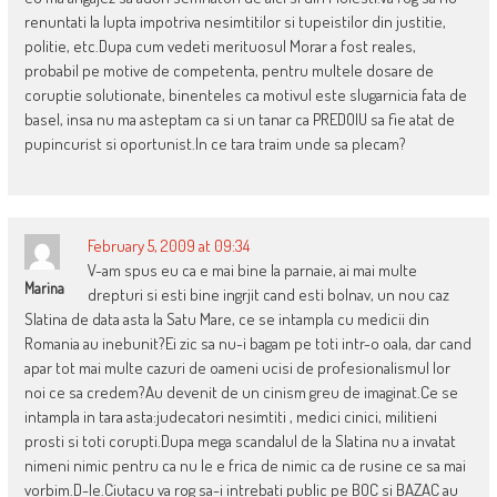
renuntati la lupta impotriva nesimtitilor si tupeistilor din justitie,
politie, etc.Dupa cum vedeti merituosul Morar a fost reales,
probabil pe motive de competenta, pentru multele dosare de
coruptie solutionate, binenteles ca motivul este slugarnicia fata de
basel, insa nu ma asteptam ca si un tanar ca PREDOIU sa fie atat de
pupincurist si oportunist.In ce tara traim unde sa plecam?
February 5, 2009 at 09:34
V-am spus eu ca e mai bine la parnaie, ai mai multe
Marina
drepturi si esti bine ingrjit cand esti bolnav, un nou caz
Slatina de data asta la Satu Mare, ce se intampla cu medicii din
Romania au inebunit?Ei zic sa nu-i bagam pe toti intr-o oala, dar cand
apar tot mai multe cazuri de oameni ucisi de profesionalismul lor
noi ce sa credem?Au devenit de un cinism greu de imaginat.Ce se
intampla in tara asta:judecatori nesimtiti , medici cinici, militieni
prosti si toti corupti.Dupa mega scandalul de la Slatina nu a invatat
nimeni nimic pentru ca nu le e frica de nimic ca de rusine ce sa mai
vorbim.D-le.Ciutacu va rog sa-i intrebati public pe BOC si BAZAC au