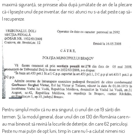
maximă siguranţă, se prinsese abia după jumătate de an de la plecare
că-i lipseşte unul de pe inventar, dar nici atunci nu s-a dat peste cap să-
l recupereze.
Pentru simplul motiv că nu era singurul, ci unul din cei 19 săriţi din
termen. Şi, la modul general, doar unul din cei 130 din România care n-
au mai binevoit să revină la locurile de detenţie; din care 62 periculoşi.
Peste nu mai puţin de opt luni, timp în care nu l-a căutat nimeni nici