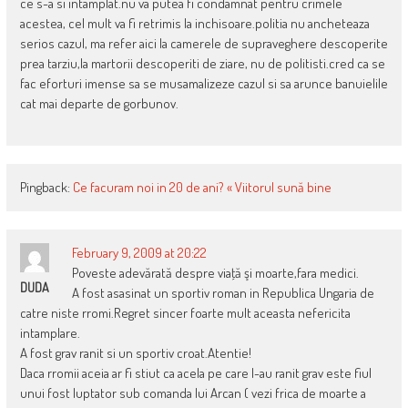
ce s-a si intamplat.nu va putea fi condamnat pentru crimele
acestea, cel mult va fi retrimis la inchisoare.politia nu ancheteaza
serios cazul, ma refer aici la camerele de supraveghere descoperite
prea tarziu,la martorii descoperiti de ziare, nu de politisti.cred ca se
fac eforturi imense sa se musamalizeze cazul si sa arunce banuielile
cat mai departe de gorbunov.
Pingback:
Ce facuram noi in 20 de ani? « Viitorul sună bine
February 9, 2009 at 20:22
Poveste adevărată despre viaţă şi moarte,fara medici.
DUDA
A fost asasinat un sportiv roman in Republica Ungaria de
catre niste rromi.Regret sincer foarte mult aceasta nefericita
intamplare.
A fost grav ranit si un sportiv croat.Atentie!
Daca rromii aceia ar fi stiut ca acela pe care l-au ranit grav este fiul
unui fost luptator sub comanda lui Arcan ( vezi frica de moarte a