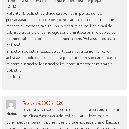
Trebuie sa se spuna clar,instanta nu pedepseste prejudiciul ci
FAPTA!
Referitor la politisti ce dracu sa spun,ca in politie sunt o
gramada,dar o gramada,de persoane care n-au nici in clin, nici in
maneca cu meseria,ca au ajuns in postura de politisti atrasi de
salarii,ca la controlul psihologic sunt la limita,ca unii nu stiu sa se
exprime satisfacator nici oral dar nici in scris?Astia sunt cu astia
defilam!
Infractorii pe asta mizeaza,pe calitatea slaba a oamenilor care
activeaza in politie,pt. ca in loc ca politistii sa prevada urmatoarea
miscare a infractorilor,infractorii cunosc urmatoarea miscare a
poltistilor.
O zi buna!
February 4, 2009 at 15:26
revin ca sa va spun ca sunt din Baicoi, ca Baicoiul i l sustine
Marina
pe Micea Badea daca doreste sa candideze, poate i l
convingeti, va rog sa=i spuneti pentru ca el iubeste orasul Baicoi,iar
eu ma angajez sa adun semnaturi de aici si din Ploiesti.Va rog sa nu