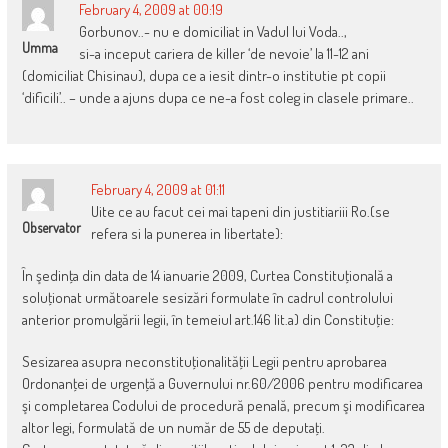
February 4, 2009 at 00:19
Gorbunov..- nu e domiciliat in Vadul lui Voda..,
Umma
si-a inceput cariera de killer ‘de nevoie’ la 11-12 ani
(domiciliat Chisinau), dupa ce a iesit dintr-o institutie pt copii
‘dificili’.. – unde a ajuns dupa ce ne-a fost coleg in clasele primare..
February 4, 2009 at 01:11
Uite ce au facut cei mai tapeni din justitiariii Ro.(se
Observator
refera si la punerea in libertate):
În şedinţa din data de 14 ianuarie 2009, Curtea Constituţională a
soluţionat următoarele sesizări formulate în cadrul controlului
anterior promulgării legii, în temeiul art.146 lit.a) din Constituţie:
Sesizarea asupra neconstituţionalităţii Legii pentru aprobarea
Ordonanţei de urgenţă a Guvernului nr.60/2006 pentru modificarea
şi completarea Codului de procedură penală, precum şi modificarea
altor legi, formulată de un număr de 55 de deputaţi.