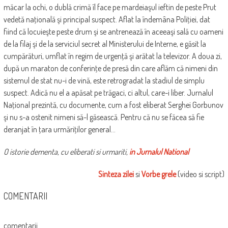
măcar la ochi, o dublă crimă îl face pe mardeiaşul ieftin de peste Prut
vedetă naţională şi principal suspect. Aflat la îndemâna Poliţiei, dat
fiind că locuieşte peste drum şi se antrenează în aceeaşi sală cu oameni
de la filaj şi de la serviciul secret al Ministerului de Interne, e găsit la
cumpărături, umflat în regim de urgenţă şi arătat la televizor. A doua zi,
după un maraton de conferinţe de presă din care aflăm că nimeni din
sistemul de stat nu-i de vină, este retrogradat la stadiul de simplu
suspect. Adică nu el a apăsat pe trăgaci, ci altul, care-i liber. Jurnalul
Naţional prezintă, cu documente, cum a fost eliberat Serghei Gorbunov
şi nu s-a ostenit nimeni să-l găsească. Pentru că nu se făcea să fie
deranjat în ţara urmăriţilor general…
O istorie dementa, cu eliberati si urmariti,
in Jurnalul National
Sinteza zilei
si
Vorbe grele
(video si script)
COMENTARII
comentarii