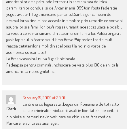
americanilor de a patrunde terestru in aceasta tara de frica
paramilitarilor condusi si de Arcan in anii 1999)din fosta federatie
yugoslava , ar fi fugit mancand pamantul.Sant sigur ca neam de
neamul lor va tine minte aceasta intamplare prin urmarile ce vor veni
asupra lor si a familiilor lor.Va rog sa urmariti acest caz ,daca e posibil,
sa vedeti ce va mai ramane din asasin si din famila lui. Politia ungara a
gasit faptasul in foarte scurt timp.Bravo !!!Apreciez foarte mult
reactia cetatenilor simpli din acel oras ( la noi nici vorba de
asemenea solidaritate).
La Brasov asasinul nu va fi gasit niciodata.
Pedeapsa pentru criminali :inchisoare pe viata plus 100 de ani ca la
americani ,sa nu zic ghilotina.
February 15, 2009 at 20:01
ce iti e si cu legea asta…Legea din Romania e de tot ra..tu
Check
asta e criminalii si violatorii lasati in libertate si pe ceilalti
din piete si oameni nevinovati care se chinuie sa faca rost de
Mancare le aplica asa zisa lege…