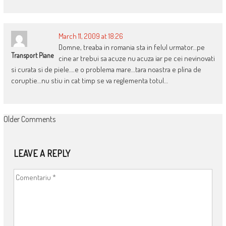
March 11, 2009 at 18:26
Domne, treaba in romania sta in felul urmator…pe
Transport Piane
cine ar trebui sa acuze nu acuza iar pe cei nevinovati
si curata si de piele….e o problema mare…tara noastra e plina de
coruptie…nu stiu in cat timp se va reglementa totul…
COMMENT
Older Comments
NAVIGATION
LEAVE A REPLY