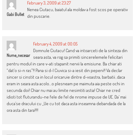
February 3, 2009 at 23:27
Nenea Ciutacu, baiatul ala moldav a fost scos pe operativ
Gabi Bullet
din puscarie.
February 4, 2009 at 00:05
Domnule Ciutacu! Cand va intoarceti de la sinteza din
Nume_necesar
seara asta, va rog sa primiti sincerelemele felicitari
pentru modul in care v-ati stapanit nervii la emisiune. Ba chiar ati
“dat’o si-n ras”!! Pana si d-l Ciuvica si-a iesit din pepeni!! Va declar
sincer si cinstit ca in locul oricaruie dintre d-voastra, barbatii..daca
eram in seara asta acolo…o plesneam pe maimuta aia peste ochi in
secunda doi! Chiar nu mai au limite nesimtiti astia! Chiar ne cred
idioti tot fluturandu-ne fele de fel de nrome impuse de UE. Da’ mai
duca’se dracului cu _Ue cu tot daca asta inseamna debandada de la
ora asta din tara!!!!