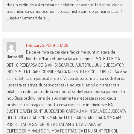
dat un ordin de exterminare a cetatenilor acestei tari si mai ales a
batranilor, ca sa mai economiseasca niste bani de pensii si salarii?
Luasi-ar lumanari de ei….
February 5, 2009 at 17:05
De ce va mira ca cei care fac crime sunt in stare de
Dorina010
libertate?Pai trebuie sa faca noi crime. PENTRU CRIMA
OBTII O PEDEAPSA DE 16 ANI SI SCAPI CU AJUTORUL UNUI JUDECATOR
INCOMPETENT CARE CONSIDERA CA NU ESTE PERICOL PUBLIC !!! Va vine
sa credeti ca un judecator de la Vilcea dupa terminarea sedintei de
judecata sa strige dupa avocat sa-si aduca clientul din arest ca a
uitat sa-i ia declaratia de la inceputul sedintei,ca apoi sa judece din
nou!Daca ordinul vine de sus inainte te aresteaza si apoi cauta
probe sau te roaga sa spui tu ceva care sa te incrimineze.HAL
JUSTITIE AVEM .SUNT JUDECATORI CARE NU VIN IN SALA DE JUDECATA
DECIT DUPA CE AU SCRIS MANDATELE DE ARESTARE. DACA O SA AM
POSIBILITATEA SA FUR DE LA STAT AM S-O FAC FARA SA
CLIPESC.CRIMINALII SE PLIMBA PE STRAZI CA EI NU SUNT PERICOL