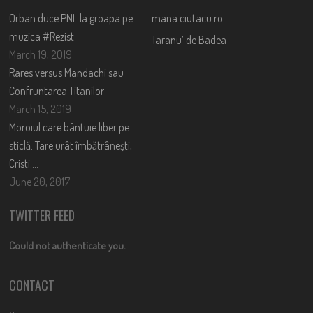
Orban duce PNL la groapa pe
mana.ciutacu.ro
muzica #Rezist
Taranu’ de Badea
March 19, 2019
Rares versus Mandachi sau
Confruntarea Titanilor
March 15, 2019
Moroiul care bântuie liber pe
sticlă. Tare urât îmbătrânești,
Cristi….
June 20, 2017
TWITTER FEED
Could not authenticate you.
CONTACT