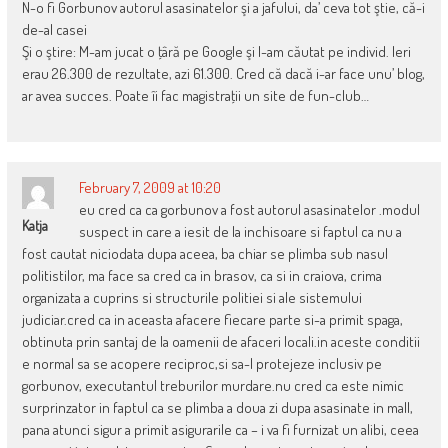
N-o fi Gorbunov autorul asasinatelor şi a jafului, da’ ceva tot ştie, că-i
de-al casei
Şi o ştire: M-am jucat o ţâră pe Google şi l-am căutat pe individ. Ieri
erau 26.300 de rezultate, azi 61.300. Cred că dacă i-ar face unu’ blog,
ar avea succes. Poate îi fac magistraţii un site de fun-club…
February 7, 2009 at 10:20
eu cred ca ca gorbunov a fost autorul asasinatelor .modul
Katja
suspect in care a iesit de la inchisoare si faptul ca nu a
fost cautat niciodata dupa aceea, ba chiar se plimba sub nasul
politistilor, ma face sa cred ca in brasov, ca si in craiova, crima
organizata a cuprins si structurile politiei si ale sistemului
judiciar.cred ca in aceasta afacere fiecare parte si-a primit spaga,
obtinuta prin santaj de la oamenii de afaceri locali.in aceste conditii
e normal sa se acopere reciproc,si sa-l protejeze inclusiv pe
gorbunov, executantul treburilor murdare.nu cred ca este nimic
surprinzator in faptul ca se plimba a doua zi dupa asasinate in mall,
pana atunci sigur a primit asigurarile ca – i va fi furnizat un alibi, ceea