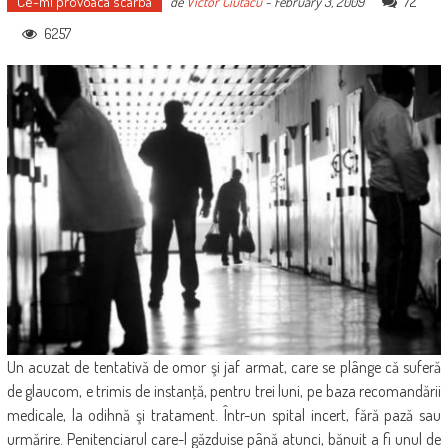
Ce-mi provoaca scarba
72
de
Victor Ciutacu
-
February 3, 2009
6257
Un acuzat de tentativă de omor şi jaf armat, care se plânge că suferă
de glaucom, e trimis de instanţă, pentru trei luni, pe baza recomandării
medicale, la odihnă şi tratament. Într-un spital incert, fără pază sau
urmărire. Penitenciarul care-l găzduise până atunci, bănuit a fi unul de