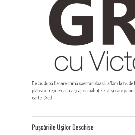
De ce, după fiecare crimă spectaculoasă, aflăm la tv, de l
plătea întreţinerea la zi şi ajuta băbuţele să-şi care pap
carte. Cred
Puşcăriile Uşilor Deschise