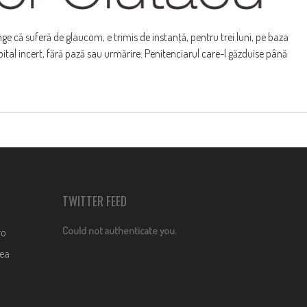
ge că suferă de glaucom, e trimis de instanţă, pentru trei luni, pe baza
ital incert, fără pază sau urmărire. Penitenciarul care-l găzduise până
TWITTER FEED
Could not authenticate you.
ro
dea