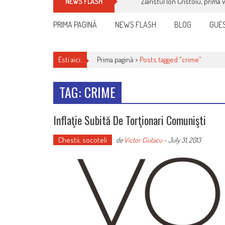
Ziaristul Ion Cristoiu, prima 
NEWS FLASH
PRIMA PAGINĂ
NEWS FLASH
BLOG
GUES
Esti aici:
Prima pagină >
Posts tagged "crime"
TAG: CRIME
Inflaţie Subită De Torţionari Comunişti
Chestii, socoteli
de
Victor Ciutacu
-
July 31, 2013