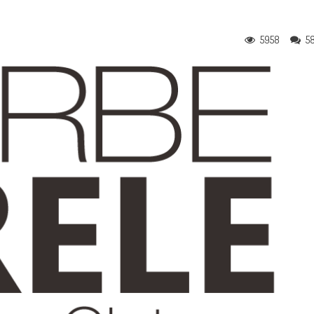
5958
5