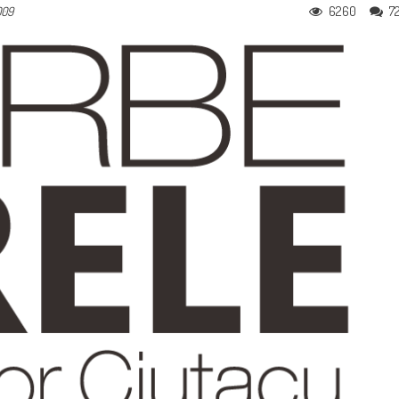
6260
7
009