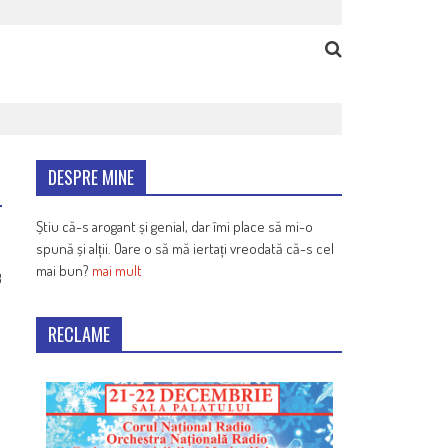
DESPRE MINE
Știu că-s arogant și genial, dar îmi place să mi-o
spună și alții. Oare o să mă iertați vreodată că-s cel
mai bun?
mai mult
3
RECLAME