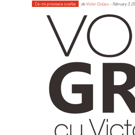
Ce-mi provoaca scarba
de
Victor Ciutacu
-
February 3, 2