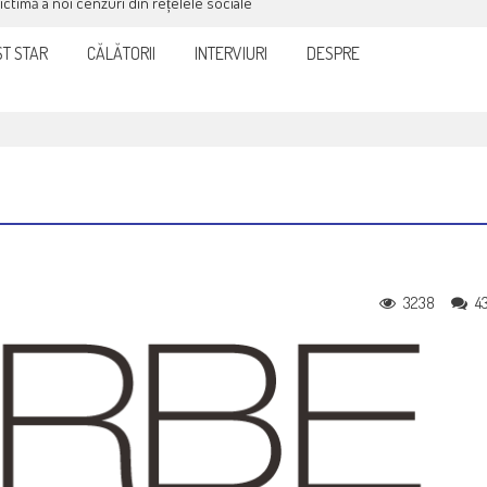
victimă a noi cenzuri din rețelele sociale
T STAR
CĂLĂTORII
INTERVIURI
DESPRE
3238
4