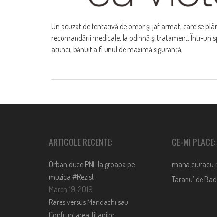
Un acuzat de tentativă de omor şi jaf armat, care se plân
recomandării medicale, la odihnă şi tratament. Într-un sp
atunci, bănuit a fi unul de maximă siguranţă,
ARTICOLE RECENTE:
CE-MI PLACE:
Orban duce PNL la groapa pe
mana.ciutacu.
muzica #Rezist
Taranu’ de Ba
March 19, 2019
Rares versus Mandachi sau
Confruntarea Titanilor