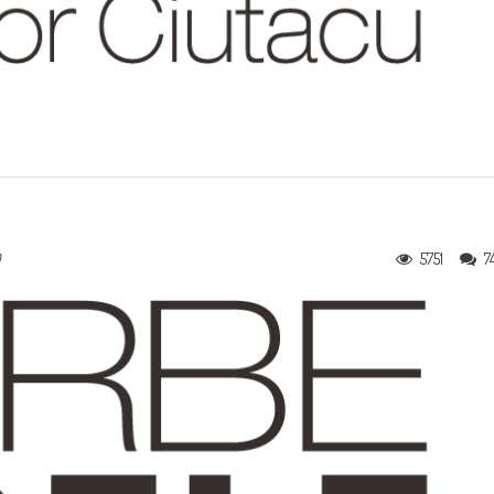
5751
7