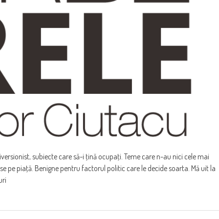
iversionist, subiecte care să-i ţină ocupaţi. Teme care n-au nici cele mai
e pe piaţă. Benigne pentru factorul politic care le decide soarta. Mă uit la
uri