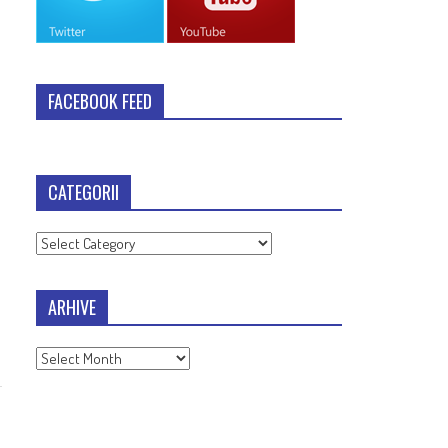
FACEBOOK FEED
CATEGORII
Categorii
ARHIVE
Arhive