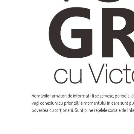
Românilor amatori de informaţii li se servesc, periodic, d
vagi conexiuni cu priorităţile momentului în care sunt pus
povestea cu torţionarii. Sunt pline reţelele sociale de link