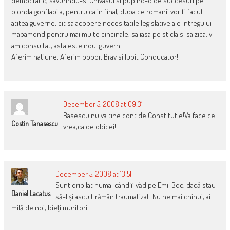
democratic, savurindu-si Chivasul si pupind-o de succesuri pe
blonda gonflabila, pentru ca in final, dupa ce romanii vor fi facut
atitea guverne, cit sa acopere necesitatile legislative ale intregului
mapamond pentru mai multe cincinale, sa iasa pe sticla si sa zica: v-
am consultat, asta este noul guvern!
Aferim natiune, Aferim popor, Brav si Iubit Conducator!
December 5, 2008 at 09:31
Basescu nu va tine cont de Constitutie!Va face ce
Costin Tanasescu
vrea,ca de obicei!
December 5, 2008 at 13:51
Sunt oripilat numai când îl văd pe Emil Boc, dacă stau
Daniel Lacatus
să-l şi ascult rămân traumatizat. Nu ne mai chinui, ai
milă de noi, bieţi muritori.