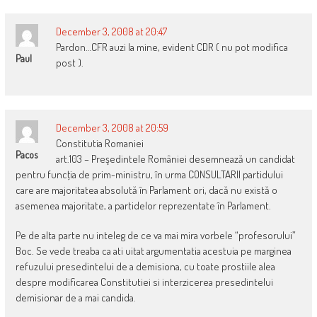
December 3, 2008 at 20:47
Pardon…CFR auzi la mine, evident CDR ( nu pot modifica
Paul
post ).
December 3, 2008 at 20:59
Constitutia Romaniei
Pacos
art.103 – Preşedintele României desemnează un candidat
pentru funcţia de prim-ministru, în urma CONSULTARII partidului
care are majoritatea absolută în Parlament ori, dacă nu există o
asemenea majoritate, a partidelor reprezentate în Parlament.
Pe de alta parte nu inteleg de ce va mai mira vorbele “profesorului”
Boc. Se vede treaba ca ati uitat argumentatia acestuia pe marginea
refuzului presedintelui de a demisiona, cu toate prostiile alea
despre modificarea Constitutiei si interzicerea presedintelui
demisionar de a mai candida.