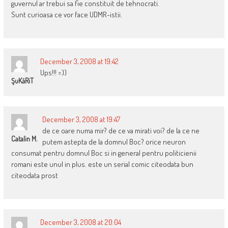
guvernul ar trebui sa fie constituit de tehnocrati.
Sunt curioasa ce vor face UDMR-istii.
December 3, 2008 at 19:42
Ups!!! =))
ŞuKăRiT
December 3, 2008 at 19:47
de ce oare numa mir? de ce va mirati voi? de la ce ne
Catalin M.
putem astepta de la domnul Boc? orice neuron
consumat pentru domnul Boc si in general pentru politicienii
romani este unul in plus. este un serial comic citeodata bun
citeodata prost
December 3, 2008 at 20:04