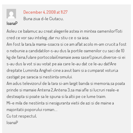
December 4, 2008 at 11:27
Buna ziua d-le Ciutacu,
IoanaP
Aoleu ce balamuc au creat alegerile astea in mintea oamenilor!Toti
cred ce vor sau inteleg ,dar nu stiu ce o sa iasa.
Am fost la tara,la mama-soacra si ce am aflat acolo m-am crucit:a fost
o nebunie a candidatilor-s-au dus la portile oamenilor cu saci de 10
kg de faina,fulare portocolaii(mamaie avea sase!),pixuri,diverse-si ei
s-au dus la vot si au votat pe aia care le-au dat ce le-au dat!Are
dreptate Luminita Anghel-cine a avut bani si a cumparat voturi,a
castigat pe saracia si nestiinta omului.
Am adus televizorul de la tara si-am largit banda si memoria,sa poata
prinde si mamaie Antena 2,Antena 3,sa mai afle si lucruri reale-e
desteapta si poate sa le spuna si la altii pe ce lume traim.
Mi-e mila de nestiinta si nesiguranta vietii de azi si de maine a
majoritatii poporului roman….
Cu tot respectul,
IoanaP