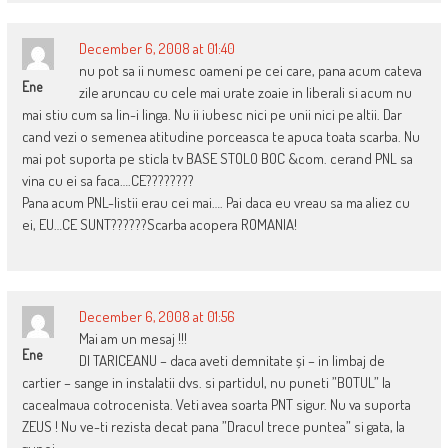
December 6, 2008 at 01:40
nu pot sa ii numesc oameni pe cei care, pana acum cateva
Ene
zile aruncau cu cele mai urate zoaie in liberali si acum nu
mai stiu cum sa lin-i linga. Nu ii iubesc nici pe unii nici pe altii. Dar
cand vezi o semenea atitudine porceasca te apuca toata scarba. Nu
mai pot suporta pe sticla tv BASE STOLO BOC &com. cerand PNL sa
vina cu ei sa faca….CE????????
Pana acum PNL-listii erau cei mai…. Pai daca eu vreau sa ma aliez cu
ei, EU…CE SUNT??????Scarba acopera ROMANIA!
December 6, 2008 at 01:56
Mai am un mesaj !!!
Ene
Dl TARICEANU – daca aveti demnitate și – in limbaj de
cartier – sange in instalatii dvs. si partidul, nu puneti ”BOTUL” la
cacealmaua cotrocenista. Veti avea soarta PNT sigur. Nu va suporta
ZEUS ! Nu ve-ti rezista decat pana ”Dracul trece puntea” si gata, la