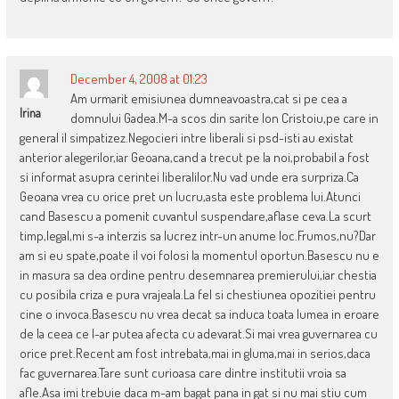
December 4, 2008 at 01:23
Am urmarit emisiunea dumneavoastra,cat si pe cea a
Irina
domnului Gadea.M-a scos din sarite Ion Cristoiu,pe care in
general il simpatizez.Negocieri intre liberali si psd-isti au existat
anterior alegerilor,iar Geoana,cand a trecut pe la noi,probabil a fost
si informat asupra cerintei liberalilor.Nu vad unde era surpriza.Ca
Geoana vrea cu orice pret un lucru,asta este problema lui.Atunci
cand Basescu a pomenit cuvantul suspendare,aflase ceva.La scurt
timp,legal,mi s-a interzis sa lucrez intr-un anume loc.Frumos,nu?Dar
am si eu spate,poate il voi folosi la momentul oportun.Basescu nu e
in masura sa dea ordine pentru desemnarea premierului,iar chestia
cu posibila criza e pura vrajeala.La fel si chestiunea opozitiei pentru
cine o invoca.Basescu nu vrea decat sa induca toata lumea in eroare
de la ceea ce l-ar putea afecta cu adevarat.Si mai vrea guvernarea cu
orice pret.Recent am fost intrebata,mai in gluma,mai in serios,daca
fac guvernarea.Tare sunt curioasa care dintre institutii vroia sa
afle.Asa imi trebuie daca m-am bagat pana in gat si nu mai stiu cum