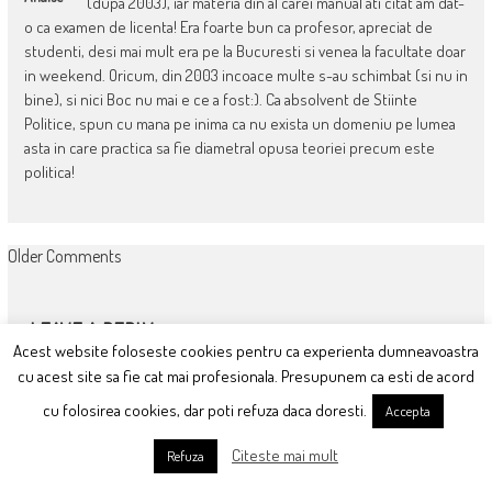
(dupa 2003), iar materia din al carei manual ati citat am dat-
o ca examen de licenta! Era foarte bun ca profesor, apreciat de
studenti, desi mai mult era pe la Bucuresti si venea la facultate doar
in weekend. Oricum, din 2003 incoace multe s-au schimbat (si nu in
bine), si nici Boc nu mai e ce a fost:). Ca absolvent de Stiinte
Politice, spun cu mana pe inima ca nu exista un domeniu pe lumea
asta in care practica sa fie diametral opusa teoriei precum este
politica!
COMMENT
Older Comments
NAVIGATION
LEAVE A REPLY
Acest website foloseste cookies pentru ca experienta dumneavoastra
cu acest site sa fie cat mai profesionala. Presupunem ca esti de acord
cu folosirea cookies, dar poti refuza daca doresti.
Accepta
Citeste mai mult
Refuza