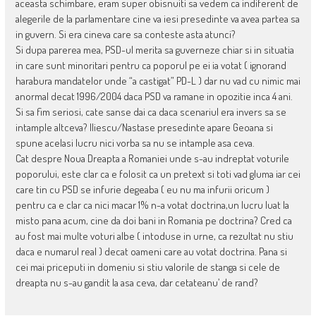
aceasta schimbare, eram super obisnuiti sa vedem ca indiferent de
alegerile de la parlamentare cine va iesi presedinte va avea partea sa
in guvern. Si era cineva care sa conteste asta atunci?
Si dupa parerea mea, PSD-ul merita sa guverneze chiar si in situatia
in care sunt minoritari pentru ca poporul pe ei ia votat ( ignorand
harabura mandatelor unde “a castigat” PD-L ) dar nu vad cu nimic mai
anormal decat 1996/2004 daca PSD va ramane in opozitie inca 4 ani.
Si sa fim seriosi, cate sanse dai ca daca scenariul era invers sa se
intample altceva? Iliescu/Nastase presedinte apare Geoana si
spune acelasi lucru nici vorba sa nu se intample asa ceva.
Cat despre Noua Dreapta a Romaniei unde s-au indreptat voturile
poporului, este clar ca e folosit ca un pretext si toti vad gluma iar cei
care tin cu PSD se infurie degeaba ( eu nu ma infurii oricum )
pentru ca e clar ca nici macar 1% n-a votat doctrina,un lucru luat la
misto pana acum, cine da doi bani in Romania pe doctrina? Cred ca
au fost mai multe voturi albe ( intoduse in urne, ca rezultat nu stiu
daca e numarul real ) decat oameni care au votat doctrina. Pana si
cei mai priceputi in domeniu si stiu valorile de stanga si cele de
dreapta nu s-au gandit la asa ceva, dar cetateanu’ de rand?