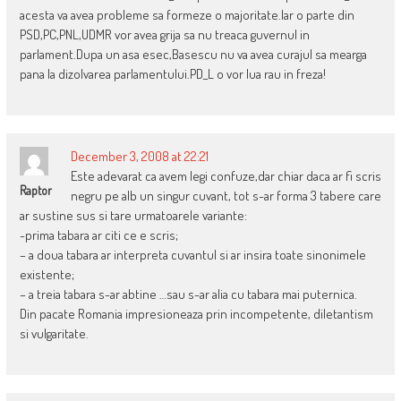
acesta va avea probleme sa formeze o majoritate.Iar o parte din
PSD,PC,PNL,UDMR vor avea grija sa nu treaca guvernul in
parlament.Dupa un asa esec,Basescu nu va avea curajul sa mearga
pana la dizolvarea parlamentului.PD_L o vor lua rau in freza!
December 3, 2008 at 22:21
Este adevarat ca avem legi confuze,dar chiar daca ar fi scris
Raptor
negru pe alb un singur cuvant, tot s-ar forma 3 tabere care
ar sustine sus si tare urmatoarele variante:
-prima tabara ar citi ce e scris;
– a doua tabara ar interpreta cuvantul si ar insira toate sinonimele
existente;
– a treia tabara s-ar abtine …sau s-ar alia cu tabara mai puternica.
Din pacate Romania impresioneaza prin incompetente, diletantism
si vulgaritate.