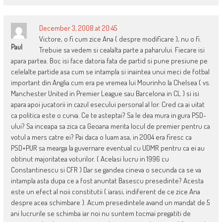
December 3, 2008 at 20:45
Victore, o fi cum zice Ana ( despre modificare ), nu o fi.
Paul
Trebuie sa vedem si cealalta parte a paharului. Fiecare isi
apara partea. Boc isi face datoria fata de partid si pune presiune pe
celelalte partide asa cum se intampla si inaintea unui meci de fotbal
important din Anglia cum era pe vremea lui Mourinho la Chelsea ( vs.
Manchester United in Premier League sau Barcelona in CL ) si isi
apara apoi jucatorii in cazul esecului personal al lor. Cred ca ai uitat
ca politica este o curva. Ce te asteptai? Sa le dea mura in gura PSD-
ului? Sa inceapa sa zica ca Geoana merita locul de premier pentru ca
votul a mers catre ei? Pai daca o luam asa, in 2004 era firesc ca
PSD+PUR sa mearga la guvernare eventual cu UDMR pentru ca ei au
obtinut majoritatea voturilor. ( Acelasi lucru in 1996 cu
Constantinescu si CFR ) Dar se gandea cineva o secunda ca se va
intampla asta dupa ce a fost anuntat Basescu presedinte? Acesta
este un efect al noii constitutii ( iarasi, indiferent de ce zice Ana
despre acea schimbare ). Acum presedintele avand un mandat de 5
ani lucrurile se schimba iar noi nu suntem tocmai pregatiti de