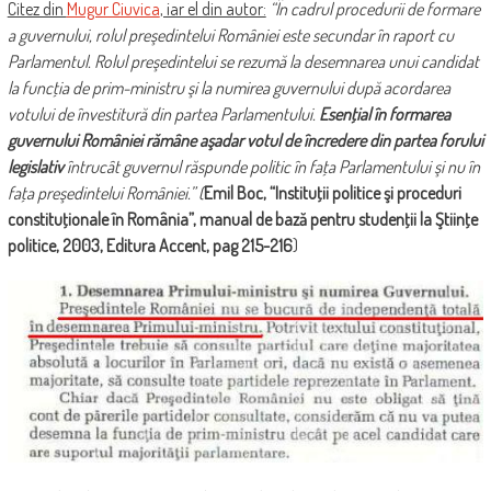
Citez din
Mugur Ciuvica
, iar el din autor:
“În cadrul procedurii de formare
a guvernului, rolul preşedintelui României este secundar în raport cu
Parlamentul. Rolul preşedintelui se rezumă la desemnarea unui candidat
la funcţia de prim-ministru şi la numirea guvernului după acordarea
votului de învestitură din partea Parlamentului.
Esenţial în formarea
guvernului României rămâne aşadar votul de încredere din partea forului
legislativ
întrucât guvernul răspunde politic în faţa Parlamentului şi nu în
faţa preşedintelui României.” (
Emil Boc, “Instituţii politice şi proceduri
constituţionale în România”, manual de bază pentru studenţii la Ştiinţe
politice, 2003, Editura Accent, pag 215-216
)