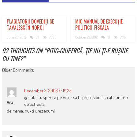
PLAGIATORII DOVEDIŢI SE
MIC MANUAL DE EXECUŢIE
TĂVĂLESC ÎN NOROI
POLITICO-FISCALĂ
June 20, 2012
94
7090
October 29, 2012
19
3176
92 THOUGHTS ON “
PITIC-CIUPERCĂ, ŢIE NU ŢI-E RUŞINE
CU TINE?
”
COMMENT
Older Comments
NAVIGATION
December 3, 2008 at 19:25
@ciutacu, sper ca pe viitor sa fii profesionist, cat sunt eu
Ana
de activista.
de mama, nu-ti urez acum!