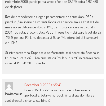
noiembrie 2000, participarea la vot a fost de 65,31% adica 11.559.458
de alegători.
Fata de precedentele alegeri parlamentare de acum 4 ani, PSD a
pierdut 1,5 milioane de votanti. Faptul ca absenteismul a fost atit de
mare nu se datoreste PD-L si PNL, pentru ca cei care i-au votat in
2004 i-au votat si acum. Daca PSD ar fi reusit o mobilizare la vot de 65
-70 % pe tara, PD-L nu depasea 15 %, iar PNL aduna tot atitea voturi
cit UDMR.
Si intrebarea mea: Dupa asa o performanta, mai poate sta Geoana in
fruntea bucatelor? … Asa cum sta cu ”mult bun simt” in casa aia care
a costat PSD+PC 10 procente?
December 3, 2008 at 22:43
Domnu’Vector da’ ce va deschide culoarea asta
Maximmouse
;portocalie, bata-va norocul.Fiinta draga dumitale a
avut dreptate chiar va sta bine!:)