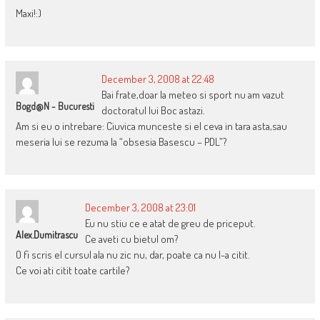
Maxi!:)
December 3, 2008 at 22:48
Bai frate,doar la meteo si sport nu am vazut
Bogd@n - Bucuresti
doctoratul lui Boc astazi.
Am si eu o intrebare: Ciuvica munceste si el ceva in tara asta,sau
meseria lui se rezuma la “obsesia Basescu – PDL”?
December 3, 2008 at 23:01
Eu nu stiu ce e atat de greu de priceput.
Alex.dumitrascu
Ce aveti cu bietul om?
O fi scris el cursul ala nu zic nu, dar, poate ca nu l-a citit.
Ce voi ati citit toate cartile?