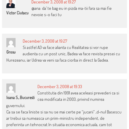
December 3, 2008 at 19:27
@ana: da’ te bag eu in pizda ma-tii fara sa mai fie
Victor Ciutacu
nevoie s-o faci tu
December 3, 2008 at 19:27
Si astfel A3 va face alianta cu Realitatea si vor rupe
Grosu
audienta cu un post unic, Badea va face revista presei cu
Hurezeanu, iar Udrea va veni sa faca ciorba in direct la Gadea.
December 3, 2008 at 19:33
Constitutia din 1991 avea aceleasi prevederi ca si
Ioana S., Bucuresti
cea modificata in 2003, privind numirea
guvernului.
Ca sa se faca liniste si sa nu se mai certe pe “jucarii” ,d-nul Basescu
ar trebui sa numeasca un prim-ministru independent, de
preferinta un tehnocrat.In situatia economica actuala, cam tot