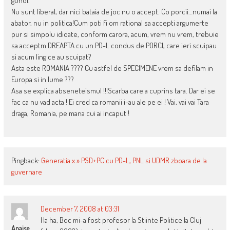
gunoi.
Nu sunt liberal, dar nici bataia de joc nu o accept. Co porcii…numai la
abator, nu in politica!Cum poti fi om rational sa accepti argumerte
pur si simpolu idioate, conform carora, acum, vrem nu vrem, trebuie
sa acceptm DREAPTA cu un PD-L condus de PORCI, care ieri scuipau
si acum ling ce au scuipat?
Asta este ROMANIA ???? Cu astfel de SPECIMENE vrem sa defilam in
Europa si in lume ???
Asa se explica abseneteismul !!!Scarba care a cuprins tara. Dar ei se
fac ca nu vad acta ! Ei cred ca romanii i-au ale pe ei ! Vai, vai vai Tara
draga, Romania, pe mana cui ai incaput !
Pingback:
Generatia x » PSD+PC cu PD-L, PNL si UDMR zboara de la
guvernare
December 7, 2008 at 03:31
Ha ha, Boc mi-a fost profesor la Stiinte Politice la Cluj
Anaise