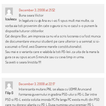
December 3, 2008 at 21:52
Buna seara Victor
Icsulescu
In legatura cu @ Ana eu i-as fi spus mult mai multe, ca
vorba aia toti provenim din cate o gaura si nu e cazul s-o punem la
dispozitia tuturor cititorilor.
Cat despre Boc ,am impresia ca nu el a scris lucrarea ci a fost munca
de documentare vreunui student pe care ulterior s-a semnat si si-
a asumat-o fiind ,vezi Doamne marele constitutionalist.
Sau mai e o varianta care e valabila la toti PD-leii ,ca uita de la mana la
gura ce au spus acum 5 minute sau cu ceva timp in urma.
Sa aveti o seara linistita !!!!
December 3, 2008 at 22:17
Interesanta mutare,PNL se aliaza cu UDMR.Aruncand
Filip G
formarea guvernului in gradina PSD-ului si PD-L.Dar intre
PSD si PD-L exista solutia imorala PC.Pe langa PC exista multi din PSD
care nu doresc alianta cu PD_L.Dupa numirea unui premier PD_L