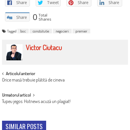
Share
Tweet
Share
Share
0
Total
Share
Shares
Tagged
boc
constsitutie
negocieri
premier
Victor Ciutacu
POST
Articolul anterior
Orice masă trebuie plătită de cineva
NAVIGATION
Urmatorul articol
Tupeu jegos: Hotnews acuză un plagiat!
SIMILAR POSTS