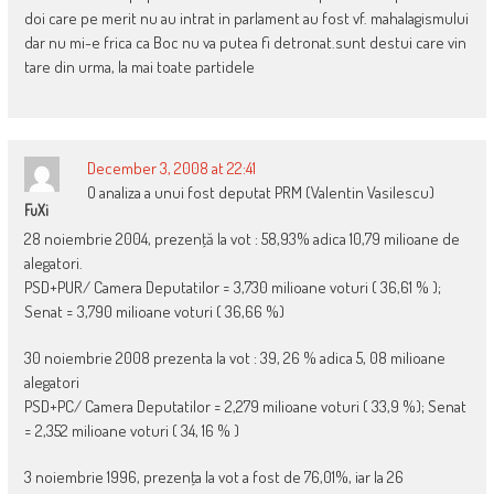
doi care pe merit nu au intrat in parlament au fost vf. mahalagismului
dar nu mi-e frica ca Boc nu va putea fi detronat.sunt destui care vin
tare din urma, la mai toate partidele
December 3, 2008 at 22:41
O analiza a unui fost deputat PRM (Valentin Vasilescu)
FuXi
28 noiembrie 2004, prezenţă la vot : 58,93% adica 10,79 milioane de
alegatori.
PSD+PUR/ Camera Deputatilor = 3,730 milioane voturi ( 36,61 % );
Senat = 3,790 milioane voturi ( 36,66 %)
30 noiembrie 2008 prezenta la vot : 39, 26 % adica 5, 08 milioane
alegatori
PSD+PC/ Camera Deputatilor = 2,279 milioane voturi ( 33,9 %); Senat
= 2,352 milioane voturi ( 34, 16 % )
3 noiembrie 1996, prezenţa la vot a fost de 76,01%, iar la 26