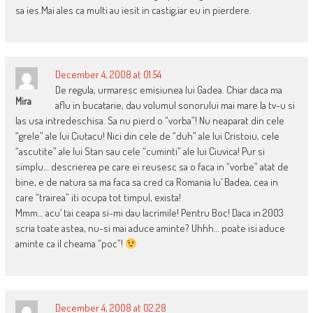
sa ies.Mai ales ca multi au iesit in castig,iar eu in pierdere.
December 4, 2008 at 01:54
De regula, urmaresc emisiunea lui Gadea. Chiar daca ma
Mira
aflu in bucatarie, dau volumul sonorului mai mare la tv-u si
las usa intredeschisa. Sa nu pierd o “vorba”! Nu neaparat din cele
“grele” ale lui Ciutacu! Nici din cele de “duh” ale lui Cristoiu, cele
“ascutite” ale lui Stan sau cele “cuminti” ale lui Ciuvica! Pur si
simplu… descrierea pe care ei reusesc sa o faca in “vorbe” atat de
bine, e de natura sa ma faca sa cred ca Romania lu’ Badea, cea in
care “trairea” iti ocupa tot timpul, exista!
Mmm… acu’ tai ceapa si-mi dau lacrimile! Pentru Boc! Daca in 2003
scria toate astea, nu-si mai aduce aminte? Uhhh… poate isi aduce
aminte ca il cheama “poc”!
December 4, 2008 at 02:28