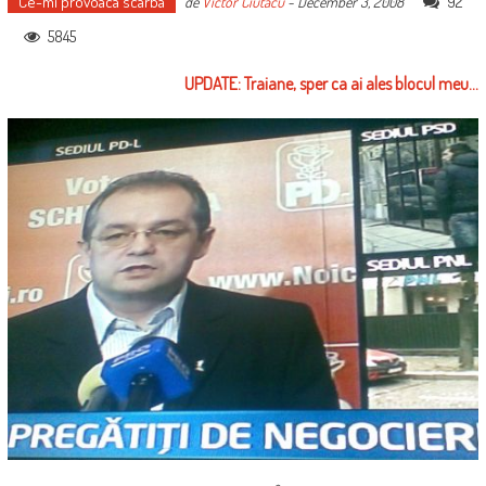
Ce-mi provoaca scarba
92
de
Victor Ciutacu
-
December 3, 2008
5845
UPDATE: Traiane, sper ca ai ales blocul meu…