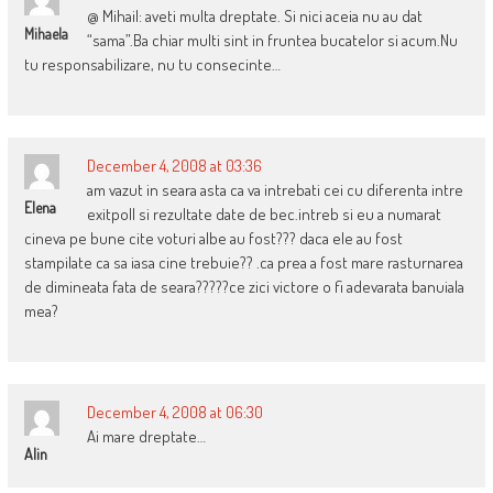
@ Mihail: aveti multa dreptate. Si nici aceia nu au dat
Mihaela
“sama”.Ba chiar multi sint in fruntea bucatelor si acum.Nu
tu responsabilizare, nu tu consecinte…
December 4, 2008 at 03:36
am vazut in seara asta ca va intrebati cei cu diferenta intre
Elena
exitpoll si rezultate date de bec.intreb si eu a numarat
cineva pe bune cite voturi albe au fost??? daca ele au fost
stampilate ca sa iasa cine trebuie?? .ca prea a fost mare rasturnarea
de dimineata fata de seara?????ce zici victore o fi adevarata banuiala
mea?
December 4, 2008 at 06:30
Ai mare dreptate…
Alin