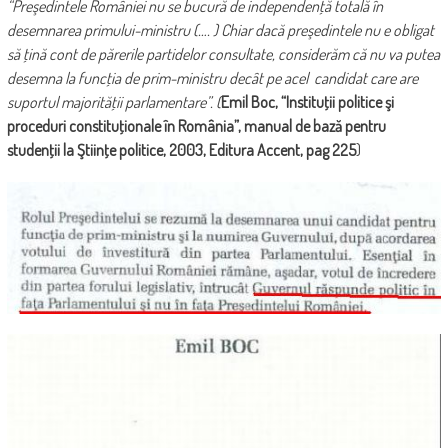
“Preşedintele României nu se bucură de independenţă totală în
desemnarea primului-ministru (…. ) Chiar dacă preşedintele nu e obligat
să ţină cont de părerile partidelor consultate, considerăm că nu va putea
desemna la funcţia de prim-ministru decât pe acel candidat care are
suportul majorităţii parlamentare”.
(
Emil Boc, “Instituţii politice şi
proceduri constituţionale în România”, manual de bază pentru
studenţii la Ştiinţe politice, 2003, Editura Accent, pag 225
)