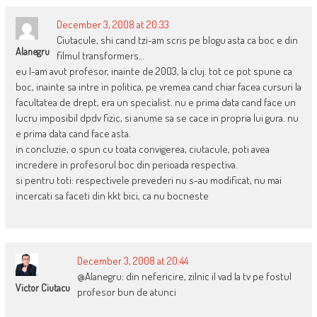
December 3, 2008 at 20:33
Ciutacule, shi cand tzi-am scris pe blogu asta ca boc e din
Alanegru
filmul transformers…
eu l-am avut profesor, inainte de 2003, la cluj. tot ce pot spune ca
boc, inainte sa intre in politica, pe vremea cand chiar facea cursuri la
facultatea de drept, era un specialist. nu e prima data cand face un
lucru imposibil dpdv fizic, si anume sa se cace in propria lui gura. nu
e prima data cand face asta.
in concluzie, o spun cu toata convigerea, ciutacule, poti avea
incredere in profesorul boc din perioada respectiva.
si pentru toti: respectivele prevederi nu s-au modificat, nu mai
incercati sa faceti din kkt bici, ca nu bocneste
December 3, 2008 at 20:44
@Alanegru: din nefericire, zilnic il vad la tv pe fostul
Victor Ciutacu
profesor bun de atunci