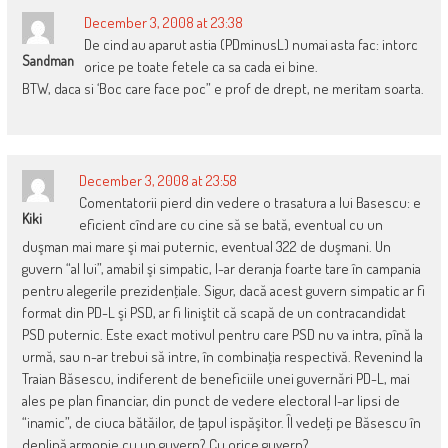
December 3, 2008 at 23:38
De cind au aparut astia (PDminusL) numai asta fac: intorc
Sandman
orice pe toate fetele ca sa cada ei bine.
BTW, daca si ‘Boc care face poc” e prof de drept, ne meritam soarta.
December 3, 2008 at 23:58
Comentatorii pierd din vedere o trasatura a lui Basescu: e
Kiki
eficient cînd are cu cine să se bată, eventual cu un
duşman mai mare şi mai puternic, eventual 322 de duşmani. Un
guvern “al lui”, amabil şi simpatic, l-ar deranja foarte tare în campania
pentru alegerile prezidenţiale. Sigur, dacă acest guvern simpatic ar fi
format din PD-L şi PSD, ar fi liniştit că scapă de un contracandidat
PSD puternic. Este exact motivul pentru care PSD nu va intra, pînă la
urmă, sau n-ar trebui să intre, în combinaţia respectivă. Revenind la
Traian Băsescu, indiferent de beneficiile unei guvernări PD-L, mai
ales pe plan financiar, din punct de vedere electoral l-ar lipsi de
“inamic”, de ciuca bătăilor, de ţapul ispăşitor. Îl vedeţi pe Băsescu în
deplină armonie cu un guvern? Cu orice guvern?