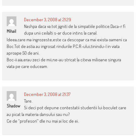
December 3, 2008 at 21:29
Nashpa daca va tot jigniti de la simpatiile politice.Daca-r fi
Mihail
dupa unii ceilalti s-ar duce intins la canal.
Ideea,care ma ingrozeste,este ca descopar ca mai exista oameni ca
Boc.Tot de astia au ingrosat rindurile P.C.R-ului,tinindu-l in viata
aproape 50 de ani.
Boc-ii aia,erau zeci de mii,ne-au stricat la citeva milioane singura
viata pe care oduceam.
December 3, 2008 at 21:37
Tare.
Shadow
Si deci pot depune contestatii studentii lui boculet care
au picat la materia dansului sau nu?
Ce de “profesori” dle nu mai ai loc de ei.