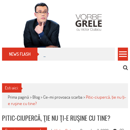
Skip
to
content
Cum îți schimbi, rapid, gratuit și eficient, furniz
NEWS FLASH
Esti aici:
Prima pagină >
Blog
>
Ce-mi provoaca scarba
>
Pitic-ciupercă, ţie nu ţi-
e ruşine cu tine?
PITIC-CIUPERCĂ, ŢIE NU ŢI-E RUŞINE CU TINE?