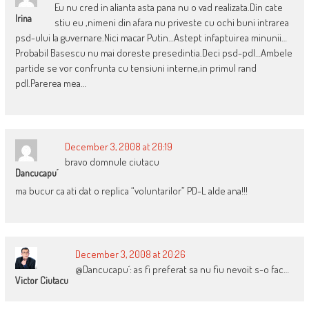
Eu nu cred in alianta asta pana nu o vad realizata.Din cate
Irina
stiu eu ,nimeni din afara nu priveste cu ochi buni intrarea
psd-ului la guvernare.Nici macar Putin…Astept infaptuirea minunii…
Probabil Basescu nu mai doreste presedintia.Deci psd-pdl…Ambele
partide se vor confrunta cu tensiuni interne,in primul rand
pdl.Parerea mea…
December 3, 2008 at 20:19
bravo domnule ciutacu
Dancucapu´
ma bucur ca ati dat o replica “voluntarilor” PD-L alde ana!!!
December 3, 2008 at 20:26
@Dancucapu´: as fi preferat sa nu fiu nevoit s-o fac…
Victor Ciutacu