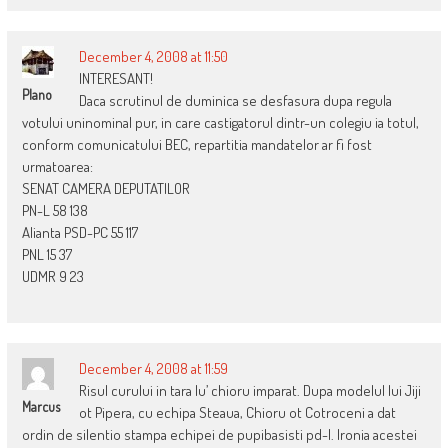
December 4, 2008 at 11:50
INTERESANT!
Plano
Daca scrutinul de duminica se desfasura dupa regula
votului uninominal pur, in care castigatorul dintr-un colegiu ia totul,
conform comunicatului BEC, repartitia mandatelor ar fi fost
urmatoarea:
SENAT CAMERA DEPUTATILOR
PN-L 58 138
Alianta PSD-PC 55 117
PNL 15 37
UDMR 9 23
December 4, 2008 at 11:59
Risul curului in tara lu’ chioru imparat. Dupa modelul lui Jiji
Marcus
ot Pipera, cu echipa Steaua, Chioru ot Cotroceni a dat
ordin de silentio stampa echipei de pupibasisti pd-l. Ironia acestei