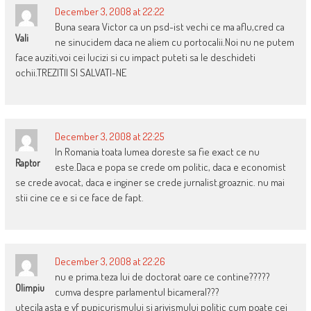
December 3, 2008 at 22:22
Buna seara Victor ca un psd-ist vechi ce ma aflu,cred ca
Vali
ne sinucidem daca ne aliem cu portocalii.Noi nu ne putem
face auziti,voi cei lucizi si cu impact puteti sa le deschideti
ochii.TREZITII SI SALVATI-NE
December 3, 2008 at 22:25
In Romania toata lumea doreste sa fie exact ce nu
Raptor
este.Daca e popa se crede om politic, daca e economist
se crede avocat, daca e inginer se crede jurnalist.groaznic. nu mai
stii cine ce e si ce face de fapt.
December 3, 2008 at 22:26
nu e prima.teza lui de doctorat oare ce contine?????
Olimpiu
cumva despre parlamentul bicameral???
utecila asta e vf pupicurismului si arivismului politic cum poate cei