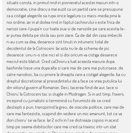
situatii consta, in primul rind in pionieratul acestei masuri intr-o
democratie, cine dracu a mai auzit ca un partid care se presupune
ca a cistigat alegerile sa rupa orice legatura cu mass-media pina la
noi ordine, iar in al doilea rind in faptul cachiorului ii este frica de
narozii care-l pupa’n cur toata ziua si de naroziile pe care acestia le-
ar putea debita pe sticla sau prin ziare. Ca de dat din casa imbecilii
n-au cum sa dea, deoarece sint tinuti in intuneric total de
decidentul de la Cotroceni. Iar asta nu le da schema de joc
deoarece: unu n-o stie nici el si doi oricum va cistiga deoarece
meciul este blatuit. Cred caChioru a luat aceasta masura dupa
bashinile trase una dupa alta si care mai de care mai puturoase, de
catre nanoboc, ba cu privire la dreapta care a cistigat alegerile, ba cu
dreptul discretionar al presedintelui de a face ce vrea putulica lui
din viitorul guvern al Romaniei. Deci, tacerea fiind de aur, tace si
Chioru’ la Cotroceni tac si slugile in Modrogan. Si in ast timp, fraierii,
incepind cu jurnalistii si terminind cu forumistii de se cred
destepti o pun, transpirind la greu, de oracole politice, care mai de
care mai fanteziste, scapind din vedere un mic amanunt, tot ce va
dori chioru’ se va face. Iar 2 ochi in 1 se distreaza copios in acest
timp pe seama dobitocilor care mai cred ca traiesc intr-un stat