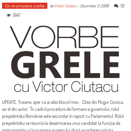
Ce-mi provoaca scarba
92
de
Victor Ciutacu
-
December 3, 2008
5847
UPDATE: Traiane, sper ca ai ales blocul meu... Citez din Mugur Ciuvica,
iar el din autor: "În cadrul procedurii de formare a guvernului, rolul
preşedintelui României este secundar în raport cu Parlamentul. Rolul
preşedintelui se rezumă la desemnarea unui candidat la funcţia de
prim-ministru şi la numirea guvernului după acordarea votului