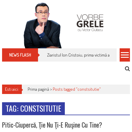
Skip
to
content
Ziaristul Ion Cristoiu, prima victimă a noi cenzuri 
NEWS FLASH
Esti aici:
Prima pagină >
Posts tagged "constsitutie"
TAG: CONSTSITUTIE
Pitic-Ciupercă, Ţie Nu Ţi-E Ruşine Cu Tine?