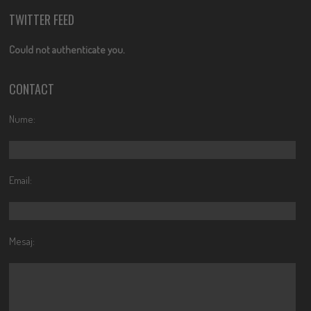
TWITTER FEED
Could not authenticate you.
CONTACT
Nume:
Email:
Mesaj: