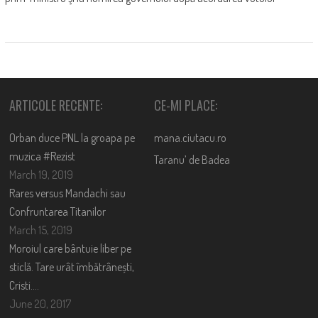
ARTICOLE RECENTE:
CE-MI PLACE:
Orban duce PNL la groapa pe
mana.ciutacu.ro
muzica #Rezist
Taranu’ de Badea
March 19, 2019
Rares versus Mandachi sau
Confruntarea Titanilor
March 15, 2019
Moroiul care bântuie liber pe
sticlă. Tare urât îmbătrânești,
Cristi….
June 20, 2017