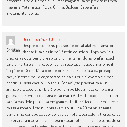
predarea Istoriei Romaniei in limba maghiara, sa se predea in limba
maghiara Matematica, Fizica, Chimia, Biologia, Geografia si
Invatamantul politic.
December 14, 2010 at 17:08
Despre opozitie nu pot spune decat atat :vai mama lor…
Christian
daca ar fi sa aleg intre “Puchin cel mic si Hippy boy “nu
cred ca as opta pentru vreo unul din ei…amandoi isi umfla muschii
care e mai tare si mai capabil dar ca rezultate =slabut…mai bine il
“aleg”pe de 3 ori” D”ala o pune prim ministru pe fata cu prosopul in
cap ,la interne pe Tolea,sanatate pe ala cu euri si exemplele pot
continua …asta daca nu i blat cu “Popey” ,dar presimt ca e un
artificiu a tatucului, iar la SRI o punem pe Elodia frate ca nu o mai
gaseste nimeni asa de buna e …ar mai fi Vadim dar daca uita intr o zi
sa si ia pastilele putem sa emigram cu totii ,mai facem haz de necaz
ca asa e romanul dar nu prea avem solutii…de 20 de ani aceeiasi
oameni ne conduc cu acordul sau complicitatea celorlalti cred ca se
observa ca am devenit cam pesimist,dar totusi raman pe baricade si
urasc desenul asta animat in care traim si care nu se mai termina …