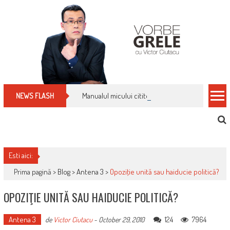
Skip
to
content
Manualul micului cititor de facturi: nu plăti nimic 
NEWS FLASH
Esti aici:
Prima pagină >
Blog
>
Antena 3
>
Opoziţie unită sau haiducie politică?
OPOZIŢIE UNITĂ SAU HAIDUCIE POLITICĂ?
Antena 3
124
7964
de
Victor Ciutacu
-
October 29, 2010