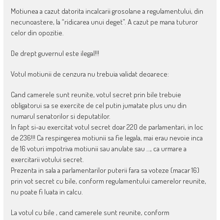
Motiunea a cazut datorita incalcarii grosolane a regulamentului, din
necunoastere, la “ridicarea unui deget”. A cazut pe mana tuturor
celor din opozitie.
De drept guvernul este ilegal!!!
Votul motiunii de cenzura nu trebuia validat deoarece:
Cand camerele sunt reunite, votul secret prin bile trebuie
obligatorui sa se exercite de cel putin jumatate plus unu din
numarul senatorilor si deputatilor.
In fapt si-au exercitat votul secret doar 220 de parlamentari, in loc
de 236!!! Ca respingerea motiunii sa fie legala, mai erau nevoie inca
de 16 voturi impotriva motiunii sau anulate sau …, ca urmare a
exercitarii votului secret.
Prezenta in sala a parlamentarilor puterii fara sa voteze (macar 16)
prin vot secret cu bile, conform regulamentului camerelor reunite,
nu poate fi luata in calcu.
La votul cu bile , cand camerele sunt reunite, conform