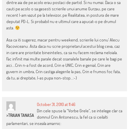
dintre aia de pe acolo erau postaci de partid. Si nu numai. Daca o sa
cauti pe acolo o sa gasesti scrierile unui anume Gurzau, pe care
recent l-am vazut pe la televizor, pe Realitatea, in postura de mare
deputat PD-L. Si probabil nu e ultimul care a apucat-o pe drumul
asta.
Asa ca iti sugerez, macar pentru weekend, scrierile lui conu’ Alecu
Racoviceanu. Asta daca nu scrie proprietarul acestui blog ceva, caz
in care are prioritate bineinteles, ca sa nu facem reclama neloiala.
Fac infinit mai multe parale decat osanalele banale pe care le bagi pe
aici….Crin n-a fost de acord, Crin e UNIC, Crin e genial, Crin are
guvern in umbra, Crin castiga alegerile la pas, Crin e frumos foc fata,
da tu, ai dreptate, l-as pupa non-stop…:-)
October 31, 2010 at 11:46
Din cele spuse la “Vorbe Grele”, se intelege clar ca
>TRAIAN TANASA
domnul Crin Antonescu, la fel ca si ceilalti
parlamentari, se inseala amarnic: