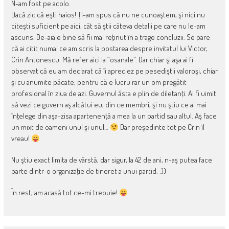
N-am fost pe acolo.
Dacă zic că eşti haios! Ţi-am spus că nu ne cunoaştem, şi nici nu
citeşti suficient pe aici, cât să ştii câteva detalii pe care nu le-am
ascuns. De-aia e bine să fii mai reţinut în a trage concluzii. Se pare
că ai citit numai ce am scris la postarea despre invitatul lui Victor,
Crin Antonescu. Mă refer aici la “osanale”. Dar chiar şi aşa ai fi
observat că eu am declarat că îi apreciez pe pesediştii valoroşi, chiar
şi cu anumite păcate, pentru că e lucru rar un om pregătit
profesional în ziua de azi. Guvernul ăsta e plin de diletanţi. Ai fi uimit
să vezi ce guvern aş alcătui eu, din ce membri, şi nu ştiu ce ai mai
înţelege din aşa-zisa apartenenţă a mea la un partid sau altul. Aş face
un mixt de oameni unul şi unul…
Dar preşedinte tot pe Crin îl
vreau!
Nu ştiu exact limita de vârstă, dar sigur, la 42 de ani, n-aş putea face
parte dintr-o organizaţie de tineret a unui partid. :))
În rest, am acasă tot ce-mi trebuie!