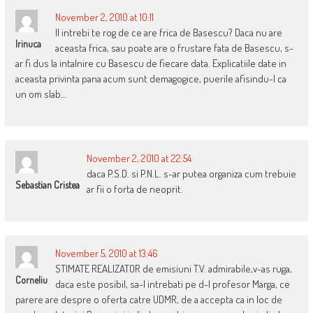
November 2, 2010 at 10:11
Il intrebi te rog de ce are frica de Basescu? Daca nu are
Irinuca
aceasta frica, sau poate are o frustare fata de Basescu, s-
ar fi dus la intalnire cu Basescu de fiecare data. Explicatiile date in
aceasta privinta pana acum sunt demagogice, puerile afisindu-l ca
un om slab…
November 2, 2010 at 22:54
daca P.S.D. si P.N.L. s-ar putea organiza cum trebuie
Sebastian Cristea
ar fii o forta de neoprit.
November 5, 2010 at 13:46
STIMATE REALIZATOR de emisiuni T.V. admirabile,v-as ruga,
Corneliu
daca este posibil, sa-l intrebati pe d-l profesor Marga, ce
parere are despre o oferta catre UDMR, de a accepta ca in loc de