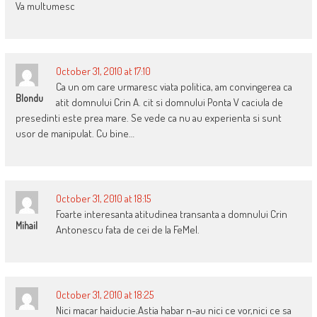
Va multumesc
October 31, 2010 at 17:10
Ca un om care urmaresc viata politica, am convingerea ca
Blondu
atit domnului Crin A. cit si domnului Ponta V caciula de
presedinti este prea mare. Se vede ca nu au experienta si sunt
usor de manipulat. Cu bine…
October 31, 2010 at 18:15
Foarte interesanta atitudinea transanta a domnului Crin
Mihail
Antonescu fata de cei de la FeMeI.
October 31, 2010 at 18:25
Nici macar haiducie.Astia habar n-au nici ce vor,nici ce sa