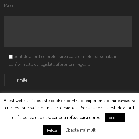
Mesaj:
Sunt de acord cu prelucrarea datelor mele personale, in
conformitate cu legislatia aferenta in vigoare
Acest website foloseste cookies pentru ca experienta dumneavoastra
cu acest site sa fie cat mai profesionala. Presupunem ca esti de acord
© Ciutacu 2015 Parte a Imperiului Ciutacesc.
cu folosirea cookies, dar poti refuza daca doresti.
Accepta
Powered By
Scriptics
Citeste mai mult
Refuza