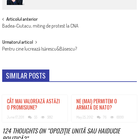
POST
Articolul anterior
Badea-Ciutacu, miting de protest la CNA
NAVIGATION
Urmatorul articol
Pentru cine lucrează Isărescu&Băsescu?
SIMILAR POSTS
CÂT MAI VALOREAZĂ ASTĂZI
NE (MAI) PERMITEM O
O PROMISIUNE?
ARMATĂ DE NATO?
June 17, 2011
55
5812
May 25, 2012
76
6999
124 THOUGHTS ON “
OPOZIŢIE UNITĂ SAU HAIDUCIE
POLITICĂ?
”