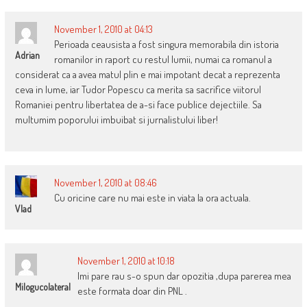
November 1, 2010 at 04:13
Perioada ceausista a fost singura memorabila din istoria
Adrian
romanilor in raport cu restul lumii, numai ca romanul a
considerat ca a avea matul plin e mai impotant decat a reprezenta
ceva in lume, iar Tudor Popescu ca merita sa sacrifice viitorul
Romaniei pentru libertatea de a-si face publice dejectiile. Sa
multumim poporului imbuibat si jurnalistului liber!
November 1, 2010 at 08:46
Cu oricine care nu mai este in viata la ora actuala.
Vlad
November 1, 2010 at 10:18
Imi pare rau s-o spun dar opozitia ,dupa parerea mea
Milogucolateral
este formata doar din PNL .