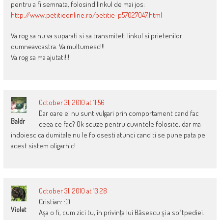
pentru a fi semnata, folosind linkul de mai jos:
http://www.petitieonline.ro/petitie-p57027047.html
Va rog sa nu va suparati si sa transmiteti linkul si prietenilor
dumneavoastra. Va multumesc!!!
Va rog sa ma ajutati!!!
October 31, 2010 at 11:56
Dar oare ei nu sunt vulgari prin comportament cand fac
Baldr
ceea ce fac? Ok scuze pentru cuvintele folosite, dar ma
indoiesc ca dumitale nu le folosesti atunci cand ti se pune pata pe
acest sistem oligarhic!
October 31, 2010 at 13:28
Cristian: :))
Violet
Aşa o fi, cum zici tu, în privinţa lui Băsescu şi a softpediei.