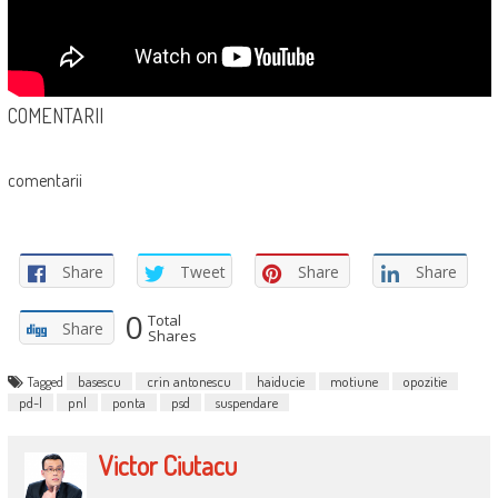
COMENTARII
comentarii
Share
Tweet
Share
Share
0
Total
Share
Shares
Tagged
basescu
crin antonescu
haiducie
motiune
opozitie
pd-l
pnl
ponta
psd
suspendare
Victor Ciutacu