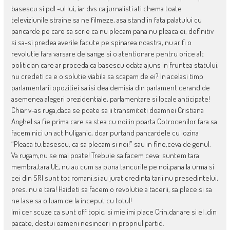
basescu si pdl -ul lui, iar dvs ca jurnalisti ati chema toate
televiziunile straine sa ne filmeze, asa stand in fata palatului cu
pancarde pe care sa scrie ca nu plecam pana nu pleaca ei, definitiv
si sa-si predea averile facute pe spinarea noastra, nu ar fi o
revolutie fara varsare de sange si o atentionare pentru orice alt
politician care ar proceda ca basescu odata ajuns in fruntea statului,
nu credeti ca e o solutie viabila sa scapam de ei? In acelasi timp
parlamentarii opozitiei sa isi dea demisia din parlament cerand de
asemenea alegeri prezidentiale, parlamentare si locale anticipate!
Chiar v-as ruga,daca se poate sa ii transmiteti doamnei Cristiana
Anghel sa fie prima care sa stea cu noi in poarta Cotrocenilor fara sa
facem nici un act huliganic, doar purtand pancardele cu lozina
“Pleaca tu,basescu, ca sa plecam si noi!” sau in fine,ceva de genul.
Va rugam,nu se mai poate! Trebuie sa facem ceva: suntem tara
membra,tara UE, nu au cum sa puna tancurile pe noi,pana la urma si
cei din SRI sunt tot romani,si au jurat credinta tarii nu presedintelui,
pres. nu e tara! Haideti sa facem o revolutie a tacerii, sa plece si sa
ne lase sa o luam de la inceput cu totul!
Imi cer scuze ca sunt off topic, si mie imi place Crin,dar are si el ,din
pacate, destui oameni nesinceri in propriul partid.