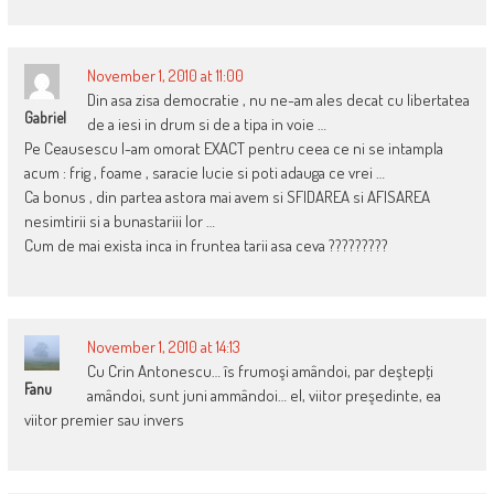
November 1, 2010 at 11:00
Din asa zisa democratie , nu ne-am ales decat cu libertatea
Gabriel
de a iesi in drum si de a tipa in voie …
Pe Ceausescu l-am omorat EXACT pentru ceea ce ni se intampla
acum : frig , foame , saracie lucie si poti adauga ce vrei …
Ca bonus , din partea astora mai avem si SFIDAREA si AFISAREA
nesimtirii si a bunastariii lor …
Cum de mai exista inca in fruntea tarii asa ceva ?????????
November 1, 2010 at 14:13
Cu Crin Antonescu… îs frumoşi amândoi, par deştepţi
Fanu
amândoi, sunt juni ammândoi… el, viitor preşedinte, ea
viitor premier sau invers