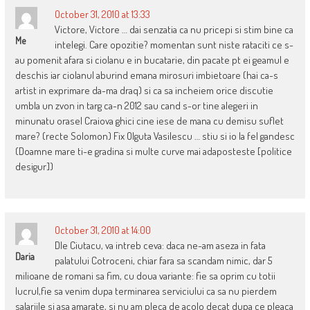
October 31, 2010 at 13:33
Victore, Victore … dai senzatia ca nu pricepi si stim bine ca
Me
intelegi. Care opozitie? momentan sunt niste rataciti ce s-
au pomenit afara si ciolanu e in bucatarie, din pacate pt ei geamul e
deschis iar ciolanul aburind emana mirosuri imbietoare (hai ca-s
artist in exprimare da-ma draq) si ca sa incheiem orice discutie
umbla un zvon in targ ca-n 2012 sau cand s-or tine alegeri in
minunatu orasel Craiova ghici cine iese de mana cu demisu suflet
mare? (recte Solomon) Fix Olguta Vasilescu … stiu si io la fel gandesc
(Doamne mare ti-e gradina si multe curve mai adaposteste [politice
desigur])
October 31, 2010 at 14:00
Dle Ciutacu, va intreb ceva: daca ne-am aseza in fata
Daria
palatului Cotroceni, chiar fara sa scandam nimic, dar 5
milioane de romani sa fim, cu doua variante: fie sa oprim cu totii
lucrul,fie sa venim dupa terminarea serviciului ca sa nu pierdem
salariile si asa amarate, si nu am pleca de acolo decat dupa ce pleaca