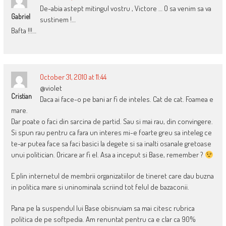
De-abia astept mitingul vostru , Victore … O sa venim sa va
Gabriel
sustinem !…
Bafta !!!…
October 31, 2010 at 11:44
@violet
Cristian
Daca ai face-o pe bani ar fi de inteles. Cat de cat. Foamea e
mare.
Dar poate o faci din sarcina de partid. Sau si mai rau, din convingere.
Si spun rau pentru ca fara un interes mi-e foarte greu sa inteleg ce
te-ar putea face sa faci basici la degete si sa inalti osanale gretoase
unui politician. Oricare ar fi el. Asa a inceput si Base, remember ?
E plin internetul de membrii organizatiilor de tineret care dau buzna
in politica mare si uninominala scriind tot felul de bazaconii.
Pana pe la suspendul lui Base obisnuiam sa mai citesc rubrica
politica de pe softpedia. Am renuntat pentru ca e clar ca 90%