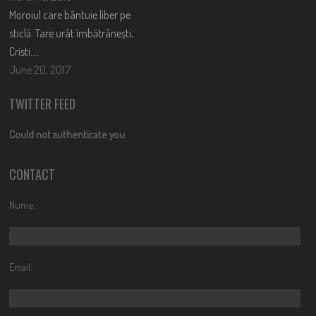
Moroiul care bântuie liber pe
sticlă. Tare urât îmbătrânești,
Cristi….
June 20, 2017
TWITTER FEED
Could not authenticate you.
CONTACT
Nume:
Email: