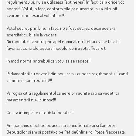
regulamentului, nu se utilizeaza “abtinerea”. In fapt, ca la orice vot
secret!!! Votul, in fapt, conform bilelor numarate, nu a intrunit
cvorumul necesar al votantilor!!!
Votul secret prin bile, in fapt, nu a fost secret, deoarece s-a
exercitat cu bilele la vedere.
Nici apelul, ca la votul prin apel nominal, nu trebuia sa se faca ( a
favorizat controlul asupra modului cum a votat fiecare).
In mod normal ar trebuii ca votul sa se repete!!!
Parlamentarii au dovedit din nou, ca nu cunosc regulamentul ( cand
camerele sunt reunite)!!!
Va rog sa cititi regulamentul camerelor reunite si o sa vedeti ca
parlamentarii nu-l cunosc!!!
Ce s-a intimplat e o teribila aberatie!!!
Am transmis o petitie,pe aceasta tema, Senatului si Camerei
Deputatilor si am si postat-o pe PetitieOnline.ro. Poate fi accesata,