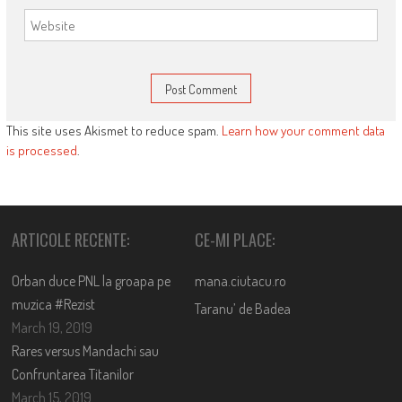
This site uses Akismet to reduce spam.
Learn how your comment data
is processed
.
ARTICOLE RECENTE:
CE-MI PLACE:
Orban duce PNL la groapa pe
mana.ciutacu.ro
muzica #Rezist
Taranu’ de Badea
March 19, 2019
Rares versus Mandachi sau
Confruntarea Titanilor
March 15, 2019