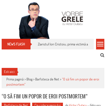
Skip
to
content
Ziaristul Ion Cristoiu, prima victimă a noi cenzuri 
NEWS FLASH
Esti aici:
Prima pagină >
Blog
>
Barfoteca de Net
>
“O să fim un popor de eroi
postmortem”
“O SĂ FIM UN POPOR DE EROI POSTMORTEM”
Barfoteca de Net
Ce-i place geniului
de
Victor Ciutacu
-
February