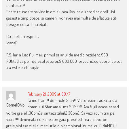
conteste?!
Poate reuseste sa vina in emisiunea Dvs.,ca eu cred ca doriti-isi
gaseste timp poate, si oamenii vor avea mai multe de aflat ,ca stiti
desigur ce sa-l intrebati.
Cu acelasi respect,
IoanaP
P.S. Ieri a luat fiul meu primul salariul de medic rezident:960
RON(adica pe intelesul tuturor,9 600 000 lei vechi),cu sporul cu tot
,ca este la chirurgie!
February 21, 2009 at 08:47
La multi ani!!! domnule Stan!!! Victore,din cauza ta si a
Cornel,ohio
domnului Stan am ajuns SOMER!! Am fugit acasa sa vad
vorbe grele(1:30pm)si sinteza zilei(2:30pm). Sa vezi acum trai pe
vatrai!!!! dimineata cu Badea un gura presei,stirea zilei,vorbe
grele,sinteza zilei,si meciurile din campionat(numai cu DINAMO)!!!!