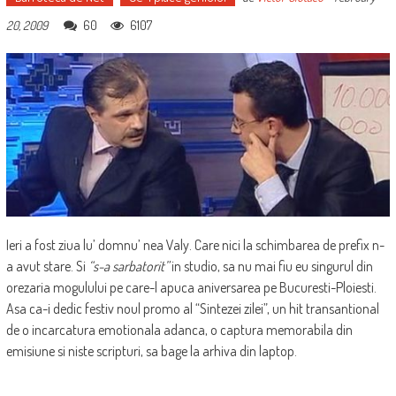
60
6107
20, 2009
Ieri a fost ziua lu’ domnu’ nea Valy. Care nici la schimbarea de prefix n-
a avut stare. Si
“s-a sarbatorit”
in studio, sa nu mai fiu eu singurul din
orezaria mogulului pe care-l apuca aniversarea pe Bucuresti-Ploiesti.
Asa ca-i dedic festiv noul promo al “Sintezei zilei”, un hit transantional
de o incarcatura emotionala adanca, o captura memorabila din
emisiune si niste scripturi, sa bage la arhiva din laptop.