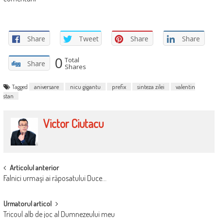
Share
Tweet
Share
Share
0
Total
Share
Shares
Tagged
aniversare
nicu gigantu
prefix
sinteza zilei
valentin
stan
Victor Ciutacu
POST
Articolul anterior
Falnici urmaşi ai răposatului Duce…
NAVIGATION
Urmatorul articol
Tricoul alb de joc al Dumnezeului meu