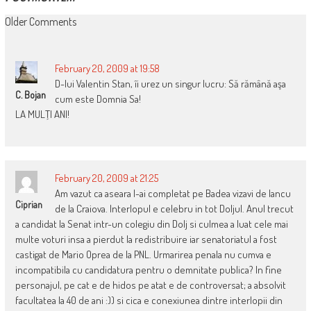
COMMENT
Older Comments
NAVIGATION
February 20, 2009 at 19:58
D-lui Valentin Stan, îi urez un singur lucru: Să rămână aşa
C. Bojan
cum este Domnia Sa!
LA MULŢI ANI!
February 20, 2009 at 21:25
Am vazut ca aseara l-ai completat pe Badea vizavi de Iancu
Ciprian
de la Craiova. Interlopul e celebru in tot Doljul. Anul trecut
a candidat la Senat intr-un colegiu din Dolj si culmea a luat cele mai
multe voturi insa a pierdut la redistribuire iar senatoriatul a fost
castigat de Mario Oprea de la PNL. Urmarirea penala nu cumva e
incompatibila cu candidatura pentru o demnitate publica? In fine
personajul, pe cat e de hidos pe atat e de controversat; a absolvit
facultatea la 40 de ani :)) si cica e conexiunea dintre interlopii din