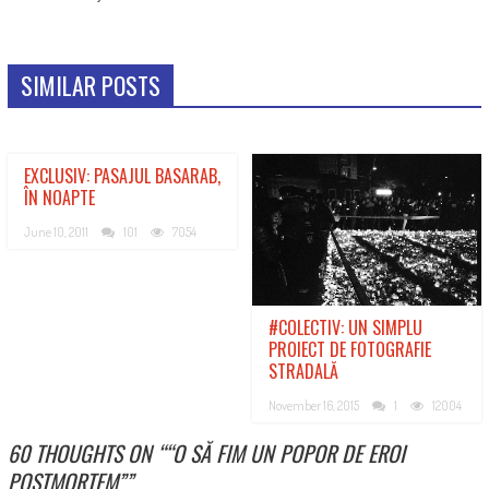
SIMILAR POSTS
EXCLUSIV: PASAJUL BASARAB,
ÎN NOAPTE
June 10, 2011
101
7054
#COLECTIV: UN SIMPLU
PROIECT DE FOTOGRAFIE
STRADALĂ
November 16, 2015
1
12004
60 THOUGHTS ON “
“O SĂ FIM UN POPOR DE EROI
POSTMORTEM”
”