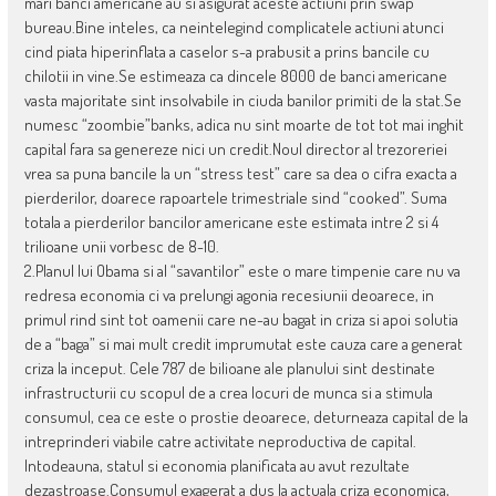
mari banci americane au si asigurat aceste actiuni prin swap
bureau.Bine inteles, ca neintelegind complicatele actiuni atunci
cind piata hiperinflata a caselor s-a prabusit a prins bancile cu
chilotii in vine.Se estimeaza ca dincele 8000 de banci americane
vasta majoritate sint insolvabile in ciuda banilor primiti de la stat.Se
numesc “zoombie”banks, adica nu sint moarte de tot tot mai inghit
capital fara sa genereze nici un credit.Noul director al trezoreriei
vrea sa puna bancile la un “stress test” care sa dea o cifra exacta a
pierderilor, doarece rapoartele trimestriale sind “cooked”. Suma
totala a pierderilor bancilor americane este estimata intre 2 si 4
trilioane unii vorbesc de 8-10.
2.Planul lui Obama si al “savantilor” este o mare timpenie care nu va
redresa economia ci va prelungi agonia recesiunii deoarece, in
primul rind sint tot oamenii care ne-au bagat in criza si apoi solutia
de a “baga” si mai mult credit imprumutat este cauza care a generat
criza la inceput. Cele 787 de bilioane ale planului sint destinate
infrastructurii cu scopul de a crea locuri de munca si a stimula
consumul, cea ce este o prostie deoarece, deturneaza capital de la
intreprinderi viabile catre activitate neproductiva de capital.
Intodeauna, statul si economia planificata au avut rezultate
dezastroase.Consumul exagerat a dus la actuala criza economica,