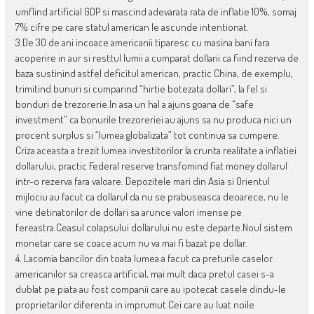
umflind artificial GDP si mascind adevarata rata de inflatie 10%, somaj
7% cifre pe care statul american le ascunde intentionat.
3.De 30 de ani incoace americanii tiparesc cu masina bani fara
acoperire in aur si resttul lumii a cumparat dollarii ca fiind rezerva de
baza sustinind astfel deficitul american, practic China, de exemplu,
trimitind bunuri si cumparind “hirtie botezata dollari”, la fel si
bonduri de trezorerie.In asa un hal a ajuns goana de “safe
investment” ca bonurile trezoreriei au ajuns sa nu produca nici un
procent surplus si “lumea globalizata” tot continua sa cumpere.
Criza aceasta a trezit lumea investitorilor la crunta realitate a inflatiei
dollarului, practic Federal reserve transfomind fiat money dollarul
intr-o rezerva fara valoare. Depozitele mari din Asia si Orientul
mijlociu au facut ca dollarul da nu se prabuseasca deoarece, nu le
vine detinatorilor de dollari sa arunce valori imense pe
fereastra.Ceasul colapsului dollarului nu este departe.Noul sistem
monetar care se coace acum nu va mai fi bazat pe dollar.
4. Lacomia bancilor din toata lumea a facut ca preturile caselor
americanilor sa creasca artificial, mai mult daca pretul casei s-a
dublat pe piata au fost companii care au ipotecat casele dindu-le
proprietarilor diferenta in imprumut.Cei care au luat noile