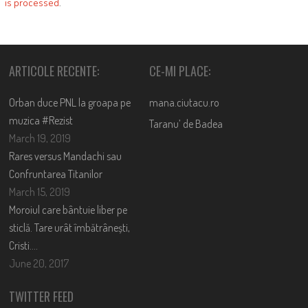
is processed
.
ARTICOLE RECENTE:
CE-MI PLACE:
Orban duce PNL la groapa pe
mana.ciutacu.ro
muzica #Rezist
Taranu’ de Badea
March 19, 2019
Rares versus Mandachi sau
Confruntarea Titanilor
March 15, 2019
Moroiul care bântuie liber pe
sticlă. Tare urât îmbătrânești,
Cristi….
June 20, 2017
TWITTER FEED