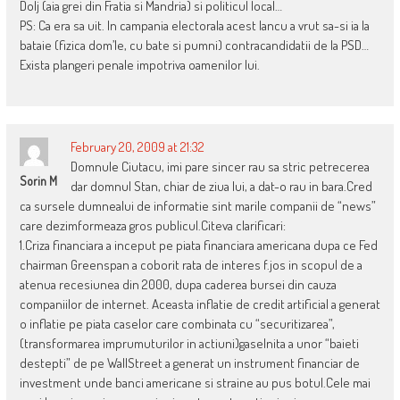
Dolj (aia grei din Fratia si Mandria) si politicul local…
PS: Ca era sa uit. In campania electorala acest Iancu a vrut sa-si ia la
bataie (fizica dom’le, cu bate si pumni) contracandidatii de la PSD…
Exista plangeri penale impotriva oamenilor lui.
February 20, 2009 at 21:32
Domnule Ciutacu, imi pare sincer rau sa stric petrecerea
Sorin M
dar domnul Stan, chiar de ziua lui, a dat-o rau in bara.Cred
ca sursele dumnealui de informatie sint marile companii de “news”
care dezimformeaza gros publicul.Citeva clarificari:
1.Criza financiara a inceput pe piata financiara americana dupa ce Fed
chairman Greenspan a coborit rata de interes f.jos in scopul de a
atenua recesiunea din 2000, dupa caderea bursei din cauza
companiilor de internet. Aceasta inflatie de credit artificial a generat
o inflatie pe piata caselor care combinata cu “securitizarea”,
(transformarea imprumuturilor in actiuni)gaselnita a unor “baieti
destepti” de pe WallStreet a generat un instrument financiar de
investment unde banci americane si straine au pus botul.Cele mai