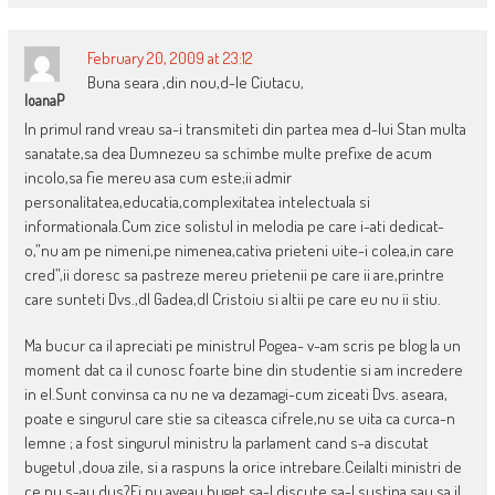
February 20, 2009 at 23:12
Buna seara ,din nou,d-le Ciutacu,
IoanaP
In primul rand vreau sa-i transmiteti din partea mea d-lui Stan multa
sanatate,sa dea Dumnezeu sa schimbe multe prefixe de acum
incolo,sa fie mereu asa cum este;ii admir
personalitatea,educatia,complexitatea intelectuala si
informationala.Cum zice solistul in melodia pe care i-ati dedicat-
o,”nu am pe nimeni,pe nimenea,cativa prieteni uite-i colea,in care
cred”,ii doresc sa pastreze mereu prietenii pe care ii are,printre
care sunteti Dvs.,dl Gadea,dl Cristoiu si altii pe care eu nu ii stiu.
Ma bucur ca il apreciati pe ministrul Pogea- v-am scris pe blog la un
moment dat ca il cunosc foarte bine din studentie si am incredere
in el.Sunt convinsa ca nu ne va dezamagi-cum ziceati Dvs. aseara,
poate e singurul care stie sa citeasca cifrele,nu se uita ca curca-n
lemne ; a fost singurul ministru la parlament cand s-a discutat
bugetul ,doua zile, si a raspuns la orice intrebare.Ceilalti ministri de
ce nu s-au dus?Ei nu aveau buget sa-l discute,sa-l sustina sau sa il