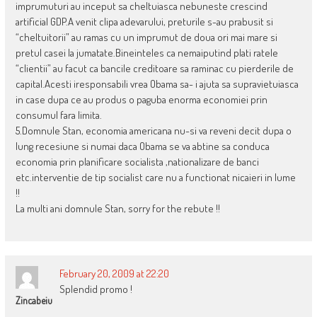
imprumuturi au inceput sa cheltuiasca nebuneste crescind
artificial GDP.A venit clipa adevarului, preturile s-au prabusit si
“cheltuitorii” au ramas cu un imprumut de doua ori mai mare si
pretul casei la jumatate.Bineinteles ca nemaiputind plati ratele
“clientii” au facut ca bancile creditoare sa raminac cu pierderile de
capital.Acesti iresponsabili vrea Obama sa- i ajuta sa supravietuiasca
in case dupa ce au produs o paguba enorma economiei prin
consumul fara limita.
5.Domnule Stan, economia americana nu-si va reveni decit dupa o
lung recesiune si numai daca Obama se va abtine sa conduca
economia prin planificare socialista ,nationalizare de banci
etc.interventie de tip socialist care nu a functionat nicaieri in lume
!!
La multi ani domnule Stan, sorry for the rebute !!
February 20, 2009 at 22:20
Splendid promo !
Zincabeiu