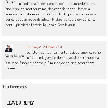
Cristian
niciodata sa fiu de acord cu opiniile dumnealui dar ma
bine dispune intotdeuna mai ales cand da sonorul la maxim.
Interesanta postarea domnului Sorin M. Din pacate cred ca este
periculos de aproape de adevar. In sfarsit sincere condoleante
pentru pierderea Loteriei Nationale. Grea lovitura.
February 21, 2009 at 23:53
@cristian: sunteti realmente lipsit de umor. ca sa fiu
Victor Ciutacu
mai concret, glumele dumneavoastra scremute ma
lasa rece. fiindca ma doare la 10 m in spate de cine controleaza
Loteria.
COMMENT
Older Comments
NAVIGATION
LEAVE A REPLY