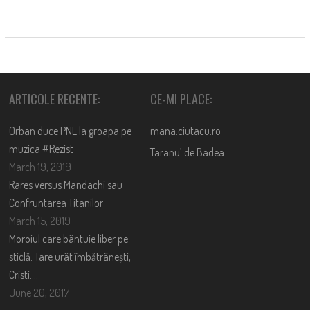
ARTICOLE RECENTE:
CE-MI PLACE:
Orban duce PNL la groapa pe
mana.ciutacu.ro
muzica #Rezist
Taranu’ de Badea
March 19, 2019
Rares versus Mandachi sau
Confruntarea Titanilor
March 15, 2019
Moroiul care bântuie liber pe
sticlă. Tare urât îmbătrânești,
Cristi….
June 20, 2017