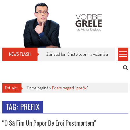
Skip
to
content
Ziaristul Ion Cristoiu, prima victimă a noi cenzuri 
NEWS FLASH
Esti aici:
Prima pagină >
Posts tagged "prefix"
TAG: PREFIX
“O Să Fim Un Popor De Eroi Postmortem”