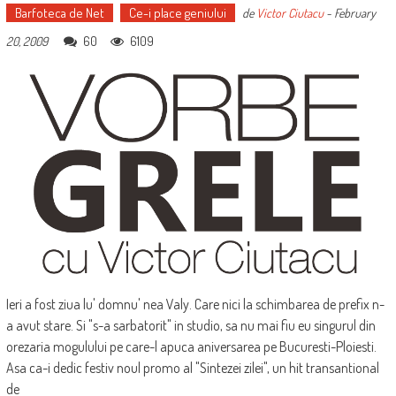
Barfoteca de Net
Ce-i place geniului
de
Victor Ciutacu
-
February
60
6109
20, 2009
Ieri a fost ziua lu' domnu' nea Valy. Care nici la schimbarea de prefix n-
a avut stare. Si "s-a sarbatorit" in studio, sa nu mai fiu eu singurul din
orezaria mogulului pe care-l apuca aniversarea pe Bucuresti-Ploiesti.
Asa ca-i dedic festiv noul promo al "Sintezei zilei", un hit transantional
de