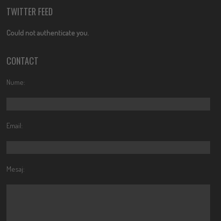
TWITTER FEED
Could not authenticate you.
CONTACT
Nume:
Email:
Mesaj: