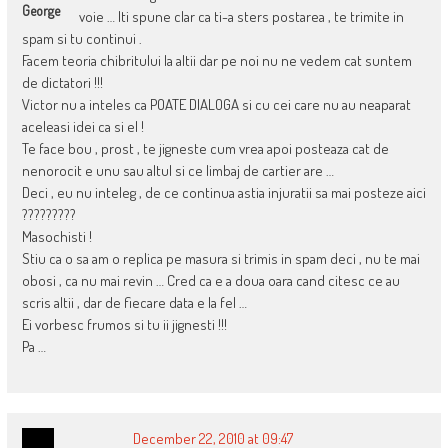
George
voie … Iti spune clar ca ti-a sters postarea , te trimite in
spam si tu continui .
Facem teoria chibritului la altii dar pe noi nu ne vedem cat suntem
de dictatori !!!
Victor nu a inteles ca POATE DIALOGA si cu cei care nu au neaparat
aceleasi idei ca si el !
Te face bou , prost , te jigneste cum vrea apoi posteaza cat de
nenorocit e unu sau altul si ce limbaj de cartier are …
Deci , eu nu inteleg , de ce continua astia injuratii sa mai posteze aici
?????????
Masochisti !
Stiu ca o sa am o replica pe masura si trimis in spam deci , nu te mai
obosi , ca nu mai revin … Cred ca e a doua oara cand citesc ce au
scris altii , dar de fiecare data e la fel …
Ei vorbesc frumos si tu ii jignesti !!!
Pa …
December 22, 2010 at 09:47