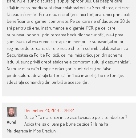
ziare, nu ei sunt discutaţi şi supuşi oprobriului. Cei despre care
aflaţi în mass-media sunt doar colaboratorii cu Securitatea, cei care
făceau informări. Ei nu erau nici ofiţerii, nici torţionari, nici principalii
beneficiari ai oligarhiei comuniste. Pe cei care ne sfidau acum 30 de
ani pentru că erau instrumentele oligarhiei PCR, pe cei care
supuneau poporul prin teroarea beciurilor securităţii, nu-i prea
ştim. Sunt câteva nume care apar în memoriile supravieţuitorilor
regimului de teroare, dar ele nu au chip. În schimb colaboratorii cu
Securitatea ca Poliţie Politică, cei mai mici drăcuşori din schema
iadului, sunt priviţi drept etaloanele compromisului şi dezumanizării.
Nu m-ar mira ca în timp ce drăcuşorii sunt ridicaţi pe false
piedestaluri, adevăraţii tartori să fie încă în acelaşi tip de funcţie,
adevăraţii comandaţi din umbră ai acestei ţări.
December 23, 2010 at 20:32
Da ce ? Tu mai crezi in ce zice tovarasu pe la tembelizor ?
Aurel
Adica tre’ sa o luam pe bune ce zice ? Ha ha ha
Mai degraba in Mos Craciun !