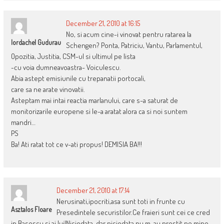
December 21, 2010 at 16:15
No, si acum cine-i vinovat pentru ratarea la
Iordachel Gudurau
Schengen? Ponta, Patriciu, Vantu, Parlamentul,
Opozitia, Justitia, CSM-ul si ultimul pe lista
-cu voia dumneavoastra- Voiculescu.
Abia astept emisiunile cu trepanatii portocali,
care sa ne arate vinovatii.
Asteptam mai intai reactia marlanului, care s-a saturat de
monitorizarile europene si le-a aratat alora ca si noi suntem
mandri…
PS
Ba! Ati ratat tot ce v-ati propus! DEMISIA BA!!!
December 21, 2010 at 17:14
Nerusinati,ipocriti,asa sunt toti in frunte cu
Asztalos Floare
Presedintele securistilor.Ce fraieri sunt cei ce cred
in Basescu si ai lui!Niciodata ,dar niciodata nu m-au prostit pe mine