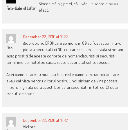
Sincer, mă piş pe ei, că – văd – cuvintele nu au
Felix-Gabriel Lefter
efect.
December 22, 2010 at 10:33
@dorubr, nu EROII care au murit in 89 au fost actori intr-o
Dan
piesa a securitatii ci NOI cei care am ramas in viata si ne-am
lasat prostiti de aceste cohorte de nomenclaturisti si securisti
terminind cu motul pe cacat, recte securistul sef basescu…
Acei oameni care au murit au fost niste oameni extraordinari care
si-au dat viata pentru viitorul nostru… noi sintem de vina pt toata
mizeria inghitita de la acesti borfasi ai securitatii in toti cei 21 de ani
trecuti de atunci
December 22, 2010 at 10:47
Victore!