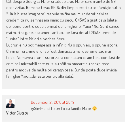
Cat despre Georgica Maior si tatucu Liviu Maior care inainte de 89
doar vizitau Romania (erau 90 % din timp plecati cu tot famiglionul in
SUA la burse imaginare) trebuie sa fim mai mult decat naivi sa
credem ca nu semnasera nimic cu secu. CNSAS a gasit ceva biletel
de iubire pentru secu semnat de famiglionul Maior? Nu. Sunt sanse
mai mari sa gaseasca americanii apa pe luna decat CNSAS urme de
“iubire” intre Maiori si vechea Secu.
Lucrurile nu pot merge asa la infinit. Nu o spun eu, o spune istoria.
Criminalii si crimele lor au fost demascati mai devreme sau mai
tarziu. Vom avea atunci surpriza sa constatam ca am fost condusi de
criminali mizerabili care nu s-au sfiit sa omoare cu sange rece
pentru motive de multe ori caraghioase. (unde poate duce invidia
famigliei Maior…dar asta pentru alta data).
December 21, 2010 at 20:19
@SimP: ai si tu un fix cu familia Maior
Victor Ciutacu