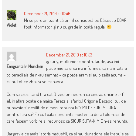
NAVIGATION
December 21, 2010 at 10:46
Mi se pare amuzant că unii îl consideră pe Băsescu DOAR
Violet
fost informator, şi nu cu grade în toată regula.
December 21, 2010 at 10:53
@curly, multumesc pentru laude, asa imi
Emigranta In München
place mie sa si sa ma informez, ca ma invatara
tolomacii aia de n-au semnat – ca poate eram si eu o zeita acuma –
ca nu tot ce zboara se mananca.
Cum sa crezi cand ti-a dat D-zeu un neuron ca cineva, oricine ar fi
el, in afara poate de maica Tereza si sfantul Grigorie Decapolitul, de
bunavoie si nesilit de nimeni renunta la 17 MII DE EUR PE LUNA
pentru tara sa? Eu cu toata constiinta mostenita de la tolomacii de
care faceam vorbire si recunosc ca SIGUR SUTA-N MIE n-as renunta.
Dar grav e ce arata istoria matushii, ca si multiunationalele trebuie sa