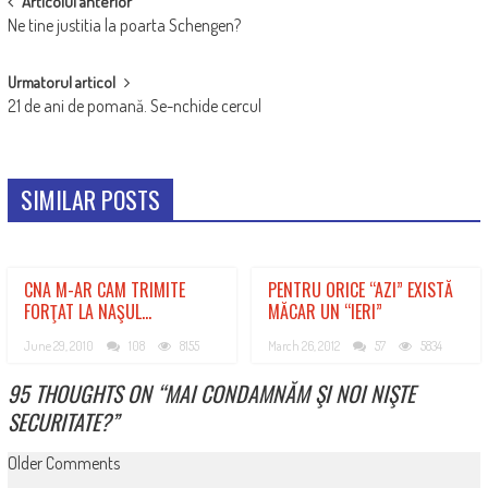
POST
Articolul anterior
Ne tine justitia la poarta Schengen?
NAVIGATION
Urmatorul articol
21 de ani de pomană. Se-nchide cercul
SIMILAR POSTS
CNA M-AR CAM TRIMITE
PENTRU ORICE “AZI” EXISTĂ
FORŢAT LA NAŞUL…
MĂCAR UN “IERI”
June 29, 2010
108
8155
March 26, 2012
57
5834
95 THOUGHTS ON “
MAI CONDAMNĂM ŞI NOI NIŞTE
SECURITATE?
”
COMMENT
Older Comments