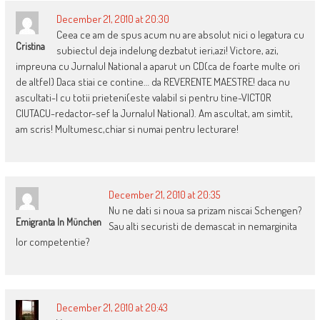
December 21, 2010 at 20:30
Ceea ce am de spus acum nu are absolut nici o legatura cu
Cristina
subiectul deja indelung dezbatut ieri,azi! Victore, azi,
impreuna cu Jurnalul National a aparut un CD(ca de foarte multe ori
de altfel) Daca stiai ce contine… da REVERENTE MAESTRE! daca nu
ascultati-l cu totii prieteni(este valabil si pentru tine-VICTOR
CIUTACU-redactor-sef la Jurnalul National). Am ascultat, am simtit,
am scris! Multumesc,chiar si numai pentru lecturare!
December 21, 2010 at 20:35
Nu ne dati si noua sa prizam niscai Schengen?
Emigranta In München
Sau alti securisti de demascat in nemarginita
lor competentie?
December 21, 2010 at 20:43