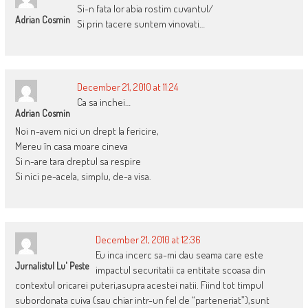
Si-n fata lor abia rostim cuvantul/
Adrian Cosmin
Si prin tacere suntem vinovati…
December 21, 2010 at 11:24
Ca sa inchei…
Adrian Cosmin
Noi n-avem nici un drept la fericire,
Mereu în casa moare cineva
Si n-are tara dreptul sa respire
Si nici pe-acela, simplu, de-a visa.
December 21, 2010 at 12:36
Eu inca incerc sa-mi dau seama care este
Jurnalistul Lu' Peste
impactul securitatii ca entitate scoasa din
contextul oricarei puteri,asupra acestei natii. Fiind tot timpul
subordonata cuiva (sau chiar intr-un fel de “parteneriat”),sunt