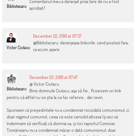
Comentariul meu a deranjat prea tare de nu a fost
Bibliotecaru
aprobat?
December 22, 2010 at 07:37
@Bibliotecaru: deranjeaza linkurile. cand postezi fara,
Victor Ciutacu
ca acum, apare
December 22, 2010 at 07:47
@ Victor Ciutacu
Bibliotecaru
Bine domnule Ciutacu, aşa să fie… Pusesem un link
pentru că altfel nu se ştia la ce fac referire… dar revin.
Spuneam că preşedintele nu a condamnat niciodată comunismul, ci
doar regimul comunist, ceea ce este sensibil altceva (şi aici vă
îndemnam să verificaţi că domnia sa, şi nici raportul Comisiei
Tismăneanu nu a condamnat măcar o dată comunismul, doar