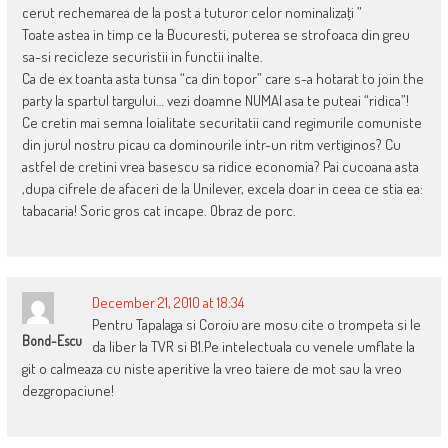
cerut rechemarea de la post a tuturor celor nominalizaţi ”
Toate astea in timp ce la Bucuresti, puterea se strofoaca din greu
sa-si recicleze securistii in functii inalte.
Ca de ex toanta asta tunsa “ca din topor” care s-a hotarat to join the
party la spartul targului… vezi doamne NUMAI asa te puteai “ridica”!
Ce cretin mai semna loialitate securitatii cand regimurile comuniste
din jurul nostru picau ca dominourile intr-un ritm vertiginos? Cu
astfel de cretini vrea basescu sa ridice economia? Pai cucoana asta
,dupa cifrele de afaceri de la Unilever, excela doar in ceea ce stia ea:
tabacaria! Soric gros cat incape. Obraz de porc.
December 21, 2010 at 18:34
Pentru Tapalaga si Coroiu are mosu cite o trompeta si le
Bond-Escu
da liber la TVR si B1.Pe intelectuala cu venele umflate la
git o calmeaza cu niste aperitive la vreo taiere de mot sau la vreo
dezgropaciune!