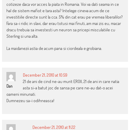
cotizeze daca vor acces la piata in Romania. Voi va dati seama in ce
hal de sistem mafiot e tara asta? Intelege cineva acum de ce
investitiile directe sunt la cca. 5% din cat erau pe vremea liberalilor?
Fara sa-i ridic in slavi, dar erau totusi mai finuti, am mai zis eu, macar
dracu trebuia sa investesti un neuron sa pricepi misculatiile cu
Sterling si una alta.
La maidanezii astia de acum pana si ciordeala e grobiana.
December 21, 2010 at 10:59
21 de ani de cind ne-au murit EROII, 21 de ani in care natia
Dan
asta si-a batut joc de sansa pe care ne-au dat-o acei
oameni minunati.
Dumnezeu sa-i odihneasca!
December 21, 2010 at 11:22