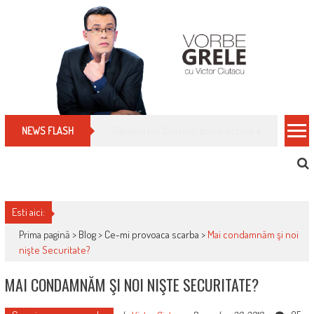
Skip
to
content
Cum îți schimbi, rapid, gratuit și eficient, furniz
NEWS FLASH
Esti aici:
Prima pagină >
Blog
>
Ce-mi provoaca scarba
>
Mai condamnăm şi noi
nişte Securitate?
MAI CONDAMNĂM ŞI NOI NIŞTE SECURITATE?