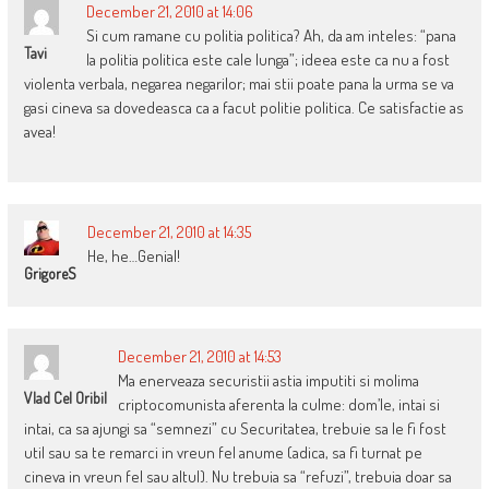
December 21, 2010 at 14:06
Si cum ramane cu politia politica? Ah, da am inteles: “pana
Tavi
la politia politica este cale lunga”; ideea este ca nu a fost
violenta verbala, negarea negarilor; mai stii poate pana la urma se va
gasi cineva sa dovedeasca ca a facut politie politica. Ce satisfactie as
avea!
December 21, 2010 at 14:35
He, he…Genial!
GrigoreS
December 21, 2010 at 14:53
Ma enerveaza securistii astia imputiti si molima
Vlad Cel Oribil
criptocomunista aferenta la culme: dom’le, intai si
intai, ca sa ajungi sa “semnezi” cu Securitatea, trebuie sa le fi fost
util sau sa te remarci in vreun fel anume (adica, sa fi turnat pe
cineva in vreun fel sau altul). Nu trebuia sa “refuzi”, trebuia doar sa