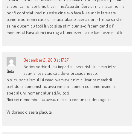
si sper ca mai sunt multi ca mine.Astia din Servicii nici macar nu mai
pot fi controlati caci nu este cine s-o faca.Nu sunt in tara asta
oameni puternici care sa le faca fata,de aceea noi ar trebui sa stim
sa ne ducem cu totii la vot si sa stim cum s-o facem cand o fi
momentul.Pana atunci ma rog la Dumnezeu sa ne lumineze mintile.
December 21, 2010 at 17:27
Serios vorbind…eu impart si…securistii lui ceao intre…
Geta
activi si pasivi,adica …de-a lui ceaushescu.
p.s. cu socialismul lui ceao n-am avut nimic.Doar ca membrii
partidului comunist nu avea nimic in comun cu comunismul.In
special unii nomenclaturisti.Nu toti.
Nici cei nemembrii nu aveau nimic in comun cu ideologia lui.
Va doresc o seara placuta !