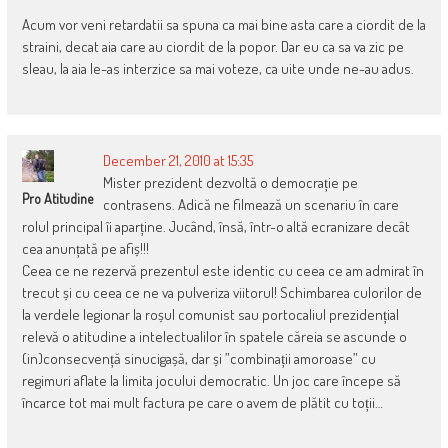
Acum vor veni retardatii sa spuna ca mai bine asta care a ciordit de la
straini, decat aia care au ciordit de la popor. Dar eu ca sa va zic pe
sleau, la aia le-as interzice sa mai voteze, ca uite unde ne-au adus.
December 21, 2010 at 15:35
Mister prezident dezvoltă o democrație pe
Pro Atitudine
contrasens. Adică ne filmează un scenariu în care
rolul principal îi aparține. Jucând, însă, într-o altă ecranizare decât
cea anunțată pe afiș!!!
Ceea ce ne rezervă prezentul este identic cu ceea ce am admirat în
trecut și cu ceea ce ne va pulveriza viitorul! Schimbarea culorilor de
la verdele legionar la roșul comunist sau portocaliul prezidențial
relevă o atitudine a intelectualilor în spatele căreia se ascunde o
(in)consecvență sinucigașă, dar și ”combinații amoroase” cu
regimuri aflate la limita jocului democratic. Un joc care începe să
încarce tot mai mult factura pe care o avem de plătit cu toții…