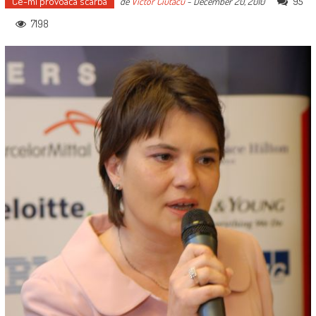
Ce-mi provoaca scarba
95
de
Victor Ciutacu
-
December 20, 2010
7198