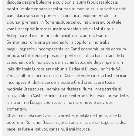
discutia despre buletinele cu cipuri si suma fabuloasa alocata
pentru implementarea acestor masuri menite sa…alte vorbe de doi
bani…daca se va dori punerea in practica a experimentului cu
cipuri,in premiera, in Romania,dupa cel cu initium si multe altele,
vom fi acceptati.Intotdeauna interesele sunt cu totul altele.
Astept sa vad discursurile defaimatoare la adresa Frantei,
Germaniei,a romilor, a pensionarilor, a copiilor,si, normal, a
mogulilor,pentru incompetenta lor. Cand economia lor de consum
bubuia, si totul era pe plus,doar pentru ca intrau bani in tara de la
capsunari, de la muncitori, de la schimbatoarele de pampersi din
Italia din toata Europa,era nebun si Badea si Ciutacu, iar Maria SA ,
Zeus, mult prea ocupat cu slitul.Acum se vede cine au fost cei mai
incompetenti dintre cei de la putere.Cred si eu ca are toate
motivele Basescu sa il admire pe Nastase. Numai inregistrarile si
fotografiile cu Nastase-ministru de externe si Basescu-presedinte,
la intruniri in Europa spun totul si nu mai e nevoie de vreun
comentariu.
Chiar iti e ciuda cand vezi cata prostie, dublata de tupeu, zace la
putere, in Romania. Daca am ajuns, romanii, sa se sa roage sa le dea
pace, sa fure ei cat vor, dar sa nu ii mai incurce…