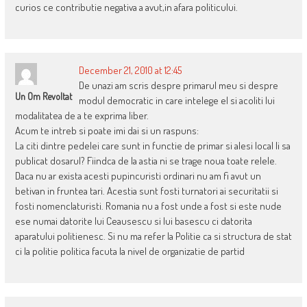
curios ce contributie negativa a avut,in afara politicului.
December 21, 2010 at 12:45
De unazi am scris despre primarul meu si despre
Un Om Revoltat
modul democratic in care intelege el si acoliti lui
modalitatea de a te exprima liber.
Acum te intreb si poate imi dai si un raspuns:
La citi dintre pedelei care sunt in functie de primar si alesi local li sa
publicat dosarul? Fiindca de la astia ni se trage noua toate relele.
Daca nu ar exista acesti pupincuristi ordinari nu am fi avut un
betivan in fruntea tari. Acestia sunt fosti turnatori ai securitatii si
fosti nomenclaturisti. Romania nu a fost unde a fost si este nude
ese numai datorite lui Ceausescu si lui basescu ci datorita
aparatului politienesc. Si nu ma refer la Politie ca si structura de stat
ci la politie politica facuta la nivel de organizatie de partid