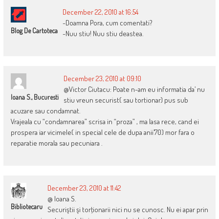
December 22, 2010 at 16:54
-Doamna Pora, cum comentati?
Blog De Cartoteca
-Nuu stiu! Nuu stiu deastea.
December 23, 2010 at 09:10
@Victor Ciutacu: Poate n-am eu informatia da’ nu
Ioana S., Bucuresti
stiu vreun securist( sau tortionar) pus sub
acuzare sau condamnat.
Vrajeala cu “condamnarea” scrisa in “proza” , ma lasa rece, cand ei
prospera iar vicimele( in special cele de dupa anii’70) mor fara o
reparatie morala sau pecuniara .
December 23, 2010 at 11:42
@ Ioana S.
Bibliotecaru
Securiştii şi torţionarii nici nu se cunosc. Nu ei apar prin