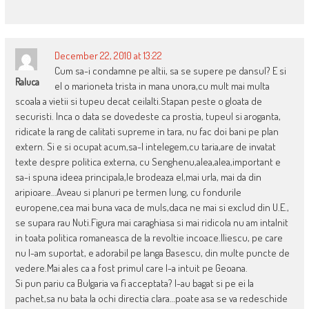
December 22, 2010 at 13:22
Cum sa-i condamne pe altii, sa se supere pe dansul? E si
Raluca
el o marioneta trista in mana unora,cu mult mai multa
scoala a vietii si tupeu decat ceilalti.Stapan peste o gloata de
securisti. Inca o data se dovedeste ca prostia, tupeul si aroganta,
ridicate la rang de calitati supreme in tara, nu fac doi bani pe plan
extern. Si e si ocupat acum,sa-l intelegem,cu taria,are de invatat
texte despre politica externa, cu Senghenu,alea,alea,important e
sa-i spuna ideea principala,le brodeaza el,mai urla, mai da din
aripioare…Aveau si planuri pe termen lung, cu fondurile
europene,cea mai buna vaca de muls,daca ne mai si exclud din U.E.,
se supara rau Nuti.Figura mai caraghiasa si mai ridicola nu am intalnit
in toata politica romaneasca de la revoltie incoace.Iliescu, pe care
nu l-am suportat, e adorabil pe langa Basescu, din multe puncte de
vedere.Mai ales ca a fost primul care l-a intuit pe Geoana.
Si pun pariu ca Bulgaria va fi acceptata? I-au bagat si pe ei la
pachet,sa nu bata la ochi directia clara…poate asa se va redeschide