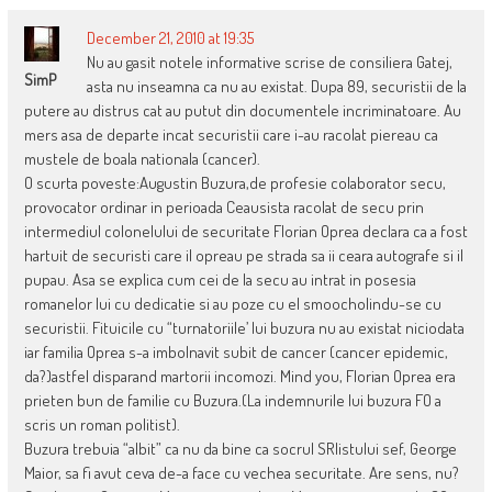
December 21, 2010 at 19:35
Nu au gasit notele informative scrise de consiliera Gatej,
SimP
asta nu inseamna ca nu au existat. Dupa 89, securistii de la
putere au distrus cat au putut din documentele incriminatoare. Au
mers asa de departe incat securistii care i-au racolat piereau ca
mustele de boala nationala (cancer).
O scurta poveste:Augustin Buzura,de profesie colaborator secu,
provocator ordinar in perioada Ceausista racolat de secu prin
intermediul colonelului de securitate Florian Oprea declara ca a fost
hartuit de securisti care il opreau pe strada sa ii ceara autografe si il
pupau. Asa se explica cum cei de la secu au intrat in posesia
romanelor lui cu dedicatie si au poze cu el smoocholindu-se cu
securistii. Fituicile cu “turnatoriile’ lui buzura nu au existat niciodata
iar familia Oprea s-a imbolnavit subit de cancer (cancer epidemic,
da?)astfel disparand martorii incomozi. Mind you, Florian Oprea era
prieten bun de familie cu Buzura.(La indemnurile lui buzura FO a
scris un roman politist).
Buzura trebuia “albit” ca nu da bine ca socrul SRIistului sef, George
Maior, sa fi avut ceva de-a face cu vechea securitate. Are sens, nu?