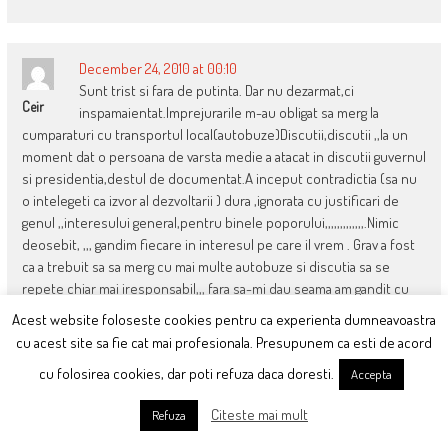
December 24, 2010 at 00:10
Sunt trist si fara de putinta. Dar nu dezarmat,ci
Ceir
inspamaientat.Imprejurarile m-au obligat sa merg la
cumparaturi cu transportul local(autobuze)Discutii,discutii ,,la un
moment dat o persoana de varsta medie a atacat in discutii guvernul
si presidentia,destul de documentat.A inceput contradictia (sa nu
o intelegeti ca izvor al dezvoltarii ) dura ,ignorata cu justificari de
genul ,,interesului general,pentru binele poporului,,,,,,,,,,,,,.Nimic
deosebit, ,,, gandim fiecare in interesul pe care il vrem . Grav a fost
ca a trebuit sa sa merg cu mai multe autobuze si discutia sa se
repete chiar mai iresponsabil,,, fara sa-mi dau seama am gandit cu
voce tare : ce nebunie : vecinul de scaun: In toate autobuzele, sunt
Acest website foloseste cookies pentru ca experienta dumneavoastra
pusi oameni sa contrazica si sa spuna cum ,guvernul si presedintele
cu acest site sa fie cat mai profesionala. Presupunem ca esti de acord
sunt devotati poporului.Asa ca abtinitiva. Multumesc.Am coborat ca
cu folosirea cookies, dar poti refuza daca doresti.
Accepta
un om fara mama ,fara tata ,fara tara, cu niste copii cu salarii ,,,,,de
foamete cu lacrimi in ochi ca nu se pot bucura de tineretea lor.NU
Citeste mai mult
Refuza
SUNT VINOVATI CEI CARE L-AU VOTAT PE basescu CI basescu CA IA
MINTIT SI INSELAT.