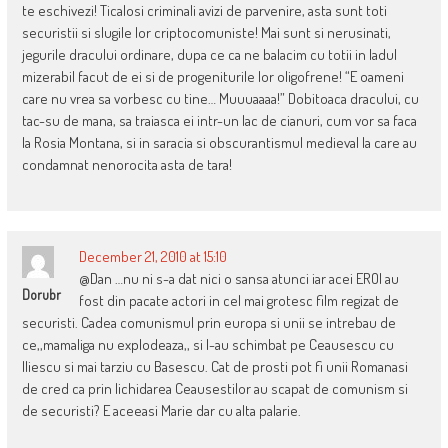
te eschivezi! Ticalosi criminali avizi de parvenire, asta sunt toti
securistii si slugile lor criptocomuniste! Mai sunt si nerusinati,
jegurile dracului ordinare, dupa ce ca ne balacim cu totii in Iadul
mizerabil facut de ei si de progeniturile lor oligofrene! “E oameni
care nu vrea sa vorbesc cu tine… Muuuaaaa!” Dobitoaca dracului, cu
tac-su de mana, sa traiasca ei intr-un lac de cianuri, cum vor sa faca
la Rosia Montana, si in saracia si obscurantismul medieval la care au
condamnat nenorocita asta de tara!
December 21, 2010 at 15:10
@Dan …nu ni s-a dat nici o sansa atunci iar acei EROI au
Dorubr
fost din pacate actori in cel mai grotesc film regizat de
securisti. Cadea comunismul prin europa si unii se intrebau de
ce,,mamaliga nu explodeaza,, si l-au schimbat pe Ceausescu cu
Iliescu si mai tarziu cu Basescu. Cat de prosti pot fi unii Romanasi
de cred ca prin lichidarea Ceausestilor au scapat de comunism si
de securisti? E aceeasi Marie dar cu alta palarie.