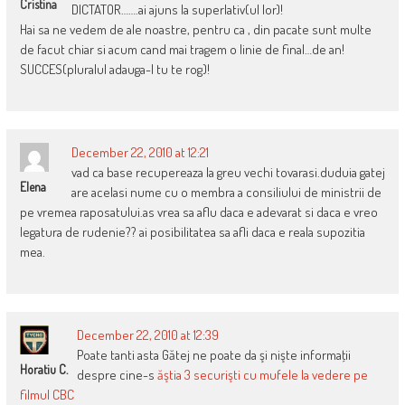
Cristina
DICTATOR…….ai ajuns la superlativ(ul lor)!
Hai sa ne vedem de ale noastre, pentru ca , din pacate sunt multe
de facut chiar si acum cand mai tragem o linie de final…de an!
SUCCES(pluralul adauga-l tu te rog)!
December 22, 2010 at 12:21
vad ca base recupereaza la greu vechi tovarasi.duduia gatej
Elena
are acelasi nume cu o membra a consiliului de ministrii de
pe vremea raposatului.as vrea sa aflu daca e adevarat si daca e vreo
legatura de rudenie?? ai posibilitatea sa afli daca e reala supozitia
mea.
December 22, 2010 at 12:39
Poate tanti asta Gătej ne poate da şi nişte informaţii
Horatiu C.
despre cine-s
ăştia 3 securişti cu mufele la vedere pe
filmul CBC