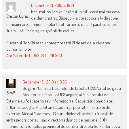
December 21, 2010 at 18:21
Iaca, mai jos (de vei îngădui linkul), dacă mai era ceva
Cristian Oprea
de demonstrat. Băsecu – e corect scris !- dă acum
condamnarea comunismului la tot cartieru’, ca să-l parafrazez pe
ilustrul său înaintaş de golănii de cartier.
Guvernul Boc-Băsescu comemorează 21 de ani de la căderea
comunismului:
Ani Matei, de la UASCR la UNESCO
December 21, 2010 at 18:26
Bulgarii: “Comisia Dosarelor de la Sofia (CNSAS-ul bulgar) a
SimP
făcut public faptul că 192 angajaţi ai Ministerului de
Externe au fost agenţi sau informatori ai Securităţii comuniste.
(..)Dintre aceştia, 41 sunt ambasadori şi, potrivit ministrului de
externe, Nicolai Mladenov, 33 sunt diplomaţi activi cu funcţii de
ambasadori, consuli sau directori adjuncţi de misiune..(..)În
momentul anunţului, premierul de centru-dreapta Boiko Borisov a