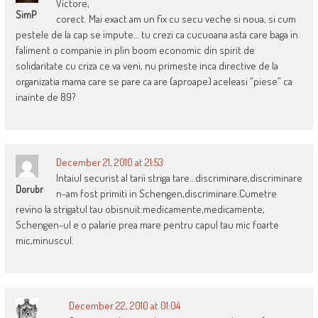
Victore,
SimP
corect. Mai exact am un fix cu secu veche si noua, si cum
pestele de la cap se impute… tu crezi ca cucuoana asta care baga in
faliment o companie in plin boom economic din spirit de
solidaritate cu criza ce va veni, nu primeste inca directive de la
organizatia mama care se pare ca are (aproape) aceleasi “piese” ca
inainte de 89?
December 21, 2010 at 21:53
Intaiul securist al tarii striga tare…discriminare,discriminare
Dorubr
n-am fost primiti in Schengen,discriminare.Cumetre
revino la strigatul tau obisnuit:medicamente,medicamente,
Schengen-ul e o palarie prea mare pentru capul tau mic foarte
mic,minuscul.
December 22, 2010 at 01:04