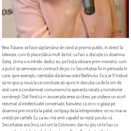
Nea Trăiane, se face săptămâna de când ai promis public, în direct la
televizie, cum îţi place tălică mult de tot, că faci o discuţie cu doamna
Gătej. Urma s-o întrebi, deduc eu, pe fosta viitoare prim-ministră, cum
a putut să semneze un contract de joc cu Securitatea fix în perioada în
care, spre exemplu, nemţălăii dărâmau zidul Berlinului. Cică ar fi trebuit
să ne spui şi nouă la ce concluzie aţi ajuns în discuţia ca de la om de
stat care a condamnat comunismul la speranţă ratată a turnătoriei
româneşti. Dat fiind că n-avusei plăcerea să citesc pe undeva un scurt
rezumat al intelectualei conversaţii, bănuiesc că ori n-o găsişi pe
doamnă prin incintă la palat, ori lipsişi de la întreprindere, ori nu mai ai
unităţi pe cartelă. Eu ca eu, mă simt capabil să rezist şocului că
Securitatea are (încă un) om la Cotroceni, dar nu ştiu ce te faci cu