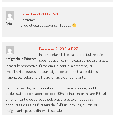
December 21, 2010 at 15:20
…hmmmm.
Geta
Ia jdu otveta ot …tovarisci iliescu…
December 21, 2010 at 15:27
In completare la treaba cu profitul trebuie
Emigranta In München
spus, desigur, ca in intreaga perioada analizata
incasarile respectivei firme erau in continua crestere, iar
imobilizarile (assets, nu sunt sigura de termen) ca de altfel si
majoritatea celorlalte cifre au ramas cvasi-constante.
De unde rezulta, ca in conditiile unor incasari sporite, profitul
duduii suferea o scadere de cca. 90% fix intr-un an in care PDL-ul
dintr-un partid de aproape sub pragul electoral reusea sa
concureze cu aia de furasera de 18-19 ani intr-una, cu mici si
insignifiante pauze, din avutia statului.