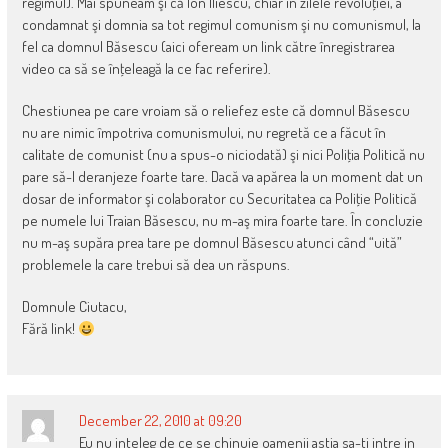
regimul). Mai spuneam şi că Ion Iliescu, chiar în zilele revoluţiei, a
condamnat şi domnia sa tot regimul comunism şi nu comunismul, la
fel ca domnul Băsescu (aici ofeream un link către înregistrarea
video ca să se înţeleagă la ce fac referire).
Chestiunea pe care vroiam să o reliefez este că domnul Băsescu
nu are nimic împotriva comunismului, nu regretă ce a făcut în
calitate de comunist (nu a spus-o niciodată) şi nici Poliţia Politică nu
pare să-l deranjeze foarte tare. Dacă va apărea la un moment dat un
dosar de informator şi colaborator cu Securitatea ca Poliţie Politică
pe numele lui Traian Băsescu, nu m-aş mira foarte tare. În concluzie
nu m-aş supăra prea tare pe domnul Băsescu atunci când “uită”
problemele la care trebui să dea un răspuns.
Domnule Ciutacu,
Fără link!
December 22, 2010 at 09:20
Eu nu inteleg de ce se chinuie oamenii astia sa-ti intre in