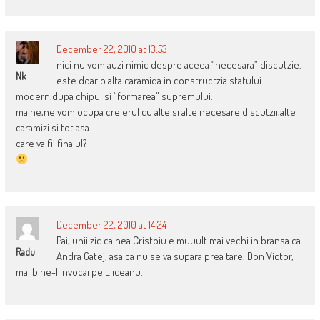
December 22, 2010 at 13:53
nici nu vom auzi nimic despre aceea “necesara” discutzie.
Nk
este doar o alta caramida in constructzia statului
modern.dupa chipul si “formarea” supremului.
maine,ne vom ocupa creierul cu alte si alte necesare discutzii,alte
caramizi.si tot asa.
care va fii finalul?
December 22, 2010 at 14:24
Pai, unii zic ca nea Cristoiu e muuult mai vechi in bransa ca
Radu
Andra Gatej, asa ca nu se va supara prea tare. Don Victor,
mai bine-l invocai pe Liiceanu.