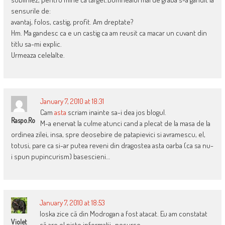
sensurile de:
avantaj, folos, castig, profit. Am dreptate?
Hm. Ma gandesc ca e un castig ca am reusit ca macar un cuvant din
titlu sa-mi explic.
Urmeaza celelalte.
January 7, 2010 at 18:31
Cam
asta
scriam inainte sa-i dea jos blogul.
Raspo.ro
M-a enervat la culme atunci cand a plecat de la masa de la
ordinea zilei, insa, spre deosebire de patapievici si avramescu, el,
totusi, pare ca si-ar putea reveni din dragostea asta oarba (ca sa nu-
i spun pupincurism) basescieni…
January 7, 2010 at 18:53
Ioska zice că din Modrogan a fost atacat. Eu am constatat
Violet
că are el nişte informaţii…pesurse.