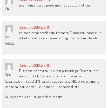
m-am lamurit si cu preda.much ado about nothing!
Fla
January 7, 2010 at 21:01
ce handicapat preda asta..fereasca Dumnezeu..parca e un
Lm
robot stricat ..noroc ca are ochi zglobii precum bilele la
loto:))
January 7, 2010 at 21:03
Eu zic asa: pentru ca l-a pupat puternic pe Basescu intr-
Cris
un loc umbrit, Preda e un om cu putza mica…
Daca totusi, in cesul al 13 lea, si-a dat seama ca PDL-ul nu are multe
sanse ca “partid stat” … e un inceput de normalitate.
Nu prea am eu, totusi, incredere in astia.