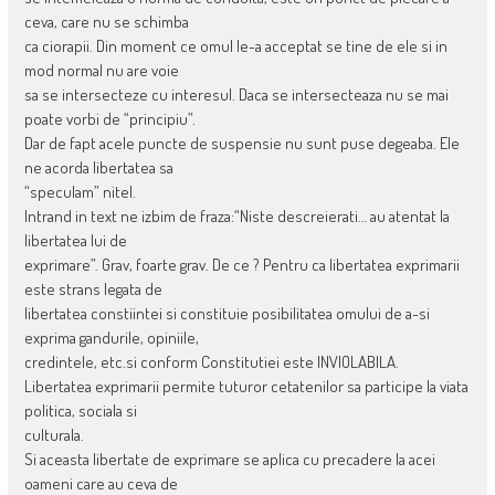
ceva, care nu se schimba
ca ciorapii. Din moment ce omul le-a acceptat se tine de ele si in
mod normal nu are voie
sa se intersecteze cu interesul. Daca se intersecteaza nu se mai
poate vorbi de “principiu”.
Dar de fapt acele puncte de suspensie nu sunt puse degeaba. Ele
ne acorda libertatea sa
“speculam” nitel.
Intrand in text ne izbim de fraza:“Niste descreierati… au atentat la
libertatea lui de
exprimare”. Grav, foarte grav. De ce ? Pentru ca libertatea exprimarii
este strans legata de
libertatea constiintei si constituie posibilitatea omului de a-si
exprima gandurile, opiniile,
credintele, etc.si conform Constitutiei este INVIOLABILA.
Libertatea exprimarii permite tuturor cetatenilor sa participe la viata
politica, sociala si
culturala.
Si aceasta libertate de exprimare se aplica cu precadere la acei
oameni care au ceva de