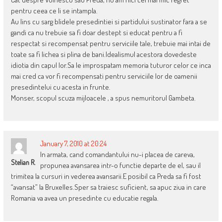
pentru ceea ce li se intampla.
Au lins cu sarg blidele presedintiei si partidului sustinator fara a se
gandi ca nu trebuie sa fi doar destept si educat pentru a fi
respectat si recompensat pentru serviciile tale, trebuie mai intai de
toate sa fi lichea si plina de bani.Idealismul acestora dovedeste
idiotia din capul lor.Sa le improspatam memoria tuturor celor ce inca
mai cred ca vor fi recompensati pentru serviciile lor de oamenii
presedintelui cu acesta in frunte.
Monser, scopul scuza mijloacele , a spus nemuritorul Gambeta.
January 7, 2010 at 20:24
In armata, cand comandantului nu-i placea de careva,
Stelian R.
propunea avansarea intr-o functie departe de el, sau il
trimitea la cursuri in vederea avansarii.E posibil ca Preda sa fi fost
“avansat” la Bruxelles.Sper sa traiesc suficient, sa apuc ziua in care
Romania va avea un presedinte cu educatie regala.