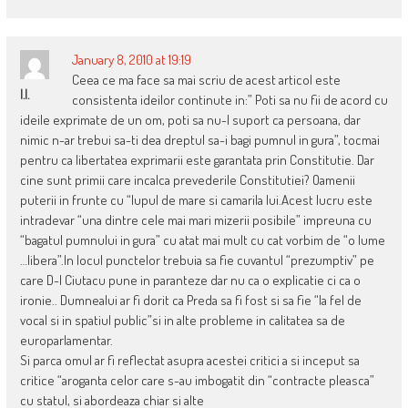
January 8, 2010 at 19:19
Ceea ce ma face sa mai scriu de acest articol este
I.I.
consistenta ideilor continute in:” Poti sa nu fii de acord cu
ideile exprimate de un om, poti sa nu-l suport ca persoana, dar
nimic n-ar trebui sa-ti dea dreptul sa-i bagi pumnul in gura”, tocmai
pentru ca libertatea exprimarii este garantata prin Constitutie. Dar
cine sunt primii care incalca prevederile Constitutiei? Oamenii
puterii in frunte cu “lupul de mare si camarila lui.Acest lucru este
intradevar “una dintre cele mai mari mizerii posibile” impreuna cu
“bagatul pumnului in gura” cu atat mai mult cu cat vorbim de “o lume
…libera”.In locul punctelor trebuia sa fie cuvantul “prezumptiv” pe
care D-l Ciutacu pune in paranteze dar nu ca o explicatie ci ca o
ironie.. Dumnealui ar fi dorit ca Preda sa fi fost si sa fie “la fel de
vocal si in spatiul public”si in alte probleme in calitatea sa de
europarlamentar.
Si parca omul ar fi reflectat asupra acestei critici a si inceput sa
critice “aroganta celor care s-au imbogatit din “contracte pleasca”
cu statul, si abordeaza chiar si alte