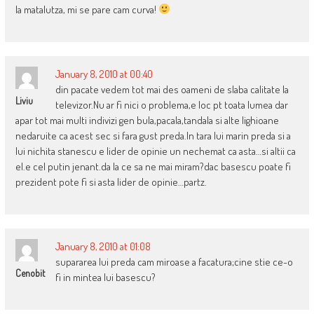
la matalutza, mi se pare cam curva!
January 8, 2010 at 00:40
din pacate vedem tot mai des oameni de slaba calitate la
Liviu
televizor.Nu ar fi nici o problema,e loc pt toata lumea dar
apar tot mai multi indivizi gen bula,pacala,tandala si alte lighioane
nedaruite ca acest sec si fara gust preda.In tara lui marin preda si a
lui nichita stanescu e lider de opinie un nechemat ca asta…si altii ca
el.e cel putin jenant.da la ce sa ne mai miram?dac basescu poate fi
prezident pote fi si asta lider de opinie…partz.
January 8, 2010 at 01:08
supararea lui preda cam miroase a facatura;cine stie ce-o
Cenobit
fi in mintea lui basescu?