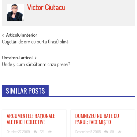
Victor Ciutacu
POST
Articolul anterior
Cugetări de om cu burta (încă) plină
NAVIGATION
Urmatorul articol
Unde şi cum sărbătorim criza presei?
SIMILAR POSTS
ARGUMENTELE RAŢIONALE
DUMNEZEU NU BATE CU
ALE FRICII COLECTIVE
PARUL; FACE MIŞTO
October 27, 2009
224
December 8, 2008
99