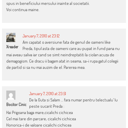
spus in beneficiului mersului inainte al societatii.
Voi continua maine.
January 7, 2010 at 23:12
Am capatat o aversiune fata de genul de oameni like
Xreader
Preda, tipul asta de oameni care au pupat in fund pana nu
mai aveau saliva iar cand se simt neindreptatiti la ciolan acuza de
demagogism. Ce dracu ii bagam atat in seama, sa-i rupa gatul colegii
de partid si sa nu mai auzim de el. Parerea mea.
January 7, 2010 at 23:51
De la Guta si Salam … fara numar pentru telectualu’ lu
Bocitor Cinic
peste sucarit Preda :
Hai Prigoana baga mare,cicalichi cichicea
Cel mai tare din parcare, cicalichi cichicea
Honorica-i de valoare cicalichi cichicea