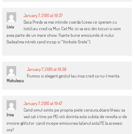
January 7, 2010 at 19:37
Daca Preda va mai intinde coarda (ceea ce speram cu
Liviu
totii),eu cred ca Muc Cel Mic isi va iesi din tocuri si vom
avea parte de un mare show. Foarte bune emisiunile d-nului
Gadea(ma intreb cand incep si “Vorbele Grele”).
January 7, 2010 at 19:38
Frumos si elegant gestul tau insa cred ca nu-l merita.
Mishulescu
January 7, 2010 at 19:47
Cand omul simte pe propria piele cenzura,doare.Vreau sa
Irina
vad cat ii tine pe PD-isti dorinta asta subita de revolta si de
innoire.@Victor :cand incepe emisiunea ta(anul asta)?E la aceeasi
ora?