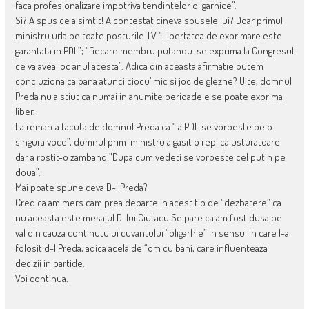
faca profesionalizare impotriva tendintelor oligarhice”.
Si? A spus ce a simtit! A contestat cineva spusele lui? Doar primul
ministru urla pe toate posturile TV “Libertatea de exprimare este
garantata in PDL”; “fiecare membru putandu-se exprima la Congresul
ce va avea loc anul acesta”. Adica din aceasta afirmatie putem
concluziona ca pana atunci ciocu’ mic si joc de glezne? Uite, domnul
Preda nu a stiut ca numai in anumite perioade e se poate exprima
liber.
La remarca facuta de domnul Preda ca “la PDL se vorbeste pe o
singura voce”, domnul prim-ministru a gasit o replica usturatoare
dar a rostit-o zamband:”Dupa cum vedeti se vorbeste cel putin pe
doua”.
Mai poate spune ceva D-l Preda?
Cred ca am mers cam prea departe in acest tip de “dezbatere” ca
nu aceasta este mesajul D-lui Ciutacu.Se pare ca am fost dusa pe
val din cauza continutului cuvantului “oligarhie” in sensul in care l-a
folosit d-l Preda, adica acela de “om cu bani, care influenteaza
decizii in partide.
Voi continua.