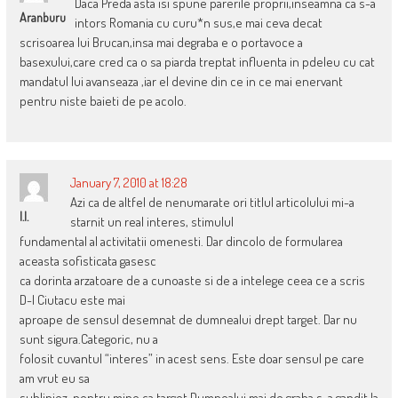
Daca Preda asta isi spune parerile proprii,inseamna ca s-a
Aranburu
intors Romania cu curu*n sus,e mai ceva decat
scrisoarea lui Brucan,insa mai degraba e o portavoce a
basexului,care cred ca o sa piarda treptat influenta in pdeleu cu cat
mandatul lui avanseaza ,iar el devine din ce in ce mai enervant
pentru niste baieti de pe acolo.
January 7, 2010 at 18:28
Azi ca de altfel de nenumarate ori titlul articolului mi-a
I.I.
starnit un real interes, stimulul
fundamental al activitatii omenesti. Dar dincolo de formularea
aceasta sofisticata gasesc
ca dorinta arzatoare de a cunoaste si de a intelege ceea ce a scris
D-l Ciutacu este mai
aproape de sensul desemnat de dumnealui drept target. Dar nu
sunt sigura.Categoric, nu a
folosit cuvantul “interes” in acest sens. Este doar sensul pe care
am vrut eu sa
subliniez, pentru mine ca target.Dumnealui mai de graba s-a gandit la