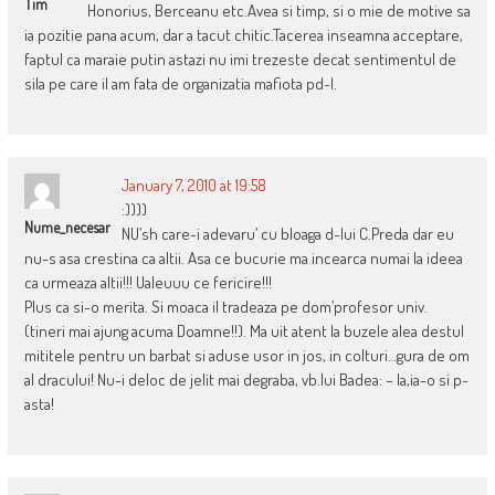
Tim
Honorius, Berceanu etc.Avea si timp, si o mie de motive sa
ia pozitie pana acum, dar a tacut chitic.Tacerea inseamna acceptare,
faptul ca maraie putin astazi nu imi trezeste decat sentimentul de
sila pe care il am fata de organizatia mafiota pd-l.
January 7, 2010 at 19:58
:))))
Nume_necesar
NU’sh care-i adevaru’ cu bloaga d-lui C.Preda dar eu
nu-s asa crestina ca altii. Asa ce bucurie ma incearca numai la ideea
ca urmeaza altii!!! Ualeuuu ce fericire!!!
Plus ca si-o merita. Si moaca il tradeaza pe dom’profesor univ.
(tineri mai ajung acuma Doamne!!). Ma uit atent la buzele alea destul
mititele pentru un barbat si aduse usor in jos, in colturi…gura de om
al dracului! Nu-i deloc de jelit mai degraba, vb.lui Badea: – Ia,ia-o si p-
asta!