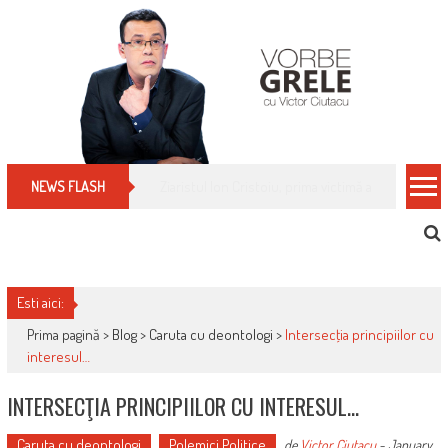
Skip
to
content
Cum îți schimbi, rapid, gratuit și eficient, furniz
NEWS FLASH
Esti aici:
Prima pagină >
Blog
>
Caruta cu deontologi
>
Intersecţia principiilor cu
interesul…
INTERSECŢIA PRINCIPIILOR CU INTERESUL…
Caruta cu deontologi
Polemici Politice
de
Victor Ciutacu
-
January