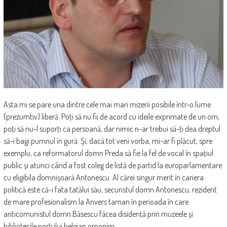
Asta mi se pare una dintre cele mai mari mizerii posibile într-o lume
(prezumtiv) liberă. Poţi să nu fii de acord cu ideile exprimate de un om,
poţi să nu-l suporţi ca persoană, dar nimic n-ar trebui să-ţi dea dreptul
să-i bagi pumnul în gură. Şi, dacă tot veni vorba, mi-ar fi plăcut, spre
exemplu, ca reformatorul domn Preda să fie la fel de vocal în spaţiul
public şi atunci când a fost coleg de listă de partid la europarlamentare
cu eligibila domnişoară Antonescu. Al cărei singur merit în cariera
politică este că-i fata tatălui său, securistul domn Antonescu, rezident
de mare profesionalism la Anvers taman în perioada în care
anticomunistul domn Băsescu făcea disidenţă prin muzeele şi
bibliotecile portului belgian omonim.