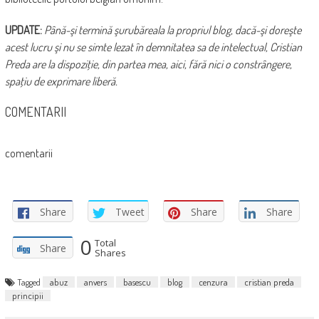
UPDATE:
Până-şi termină şurubăreala la propriul blog, dacă-şi doreşte
acest lucru şi nu se simte lezat în demnitatea sa de intelectual, Cristian
Preda are la dispoziţie, din partea mea, aici, fără nici o constrângere,
spaţiu de exprimare liberă.
COMENTARII
comentarii
Share
Tweet
Share
Share
0
Total
Share
Shares
Tagged
abuz
anvers
basescu
blog
cenzura
cristian preda
principii