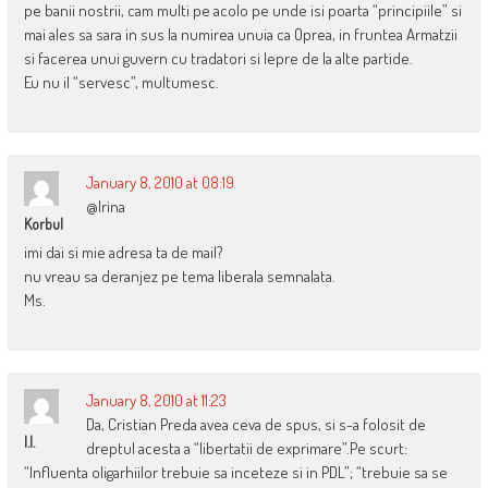
pe banii nostrii, cam multi pe acolo pe unde isi poarta “principiile” si
mai ales sa sara in sus la numirea unuia ca Oprea, in fruntea Armatzii
si facerea unui guvern cu tradatori si lepre de la alte partide.
Eu nu il “servesc”, multumesc.
January 8, 2010 at 08:19
@Irina
Korbul
imi dai si mie adresa ta de mail?
nu vreau sa deranjez pe tema liberala semnalata.
Ms.
January 8, 2010 at 11:23
Da, Cristian Preda avea ceva de spus, si s-a folosit de
I.I.
dreptul acesta a “libertatii de exprimare”.Pe scurt:
“Influenta oligarhiilor trebuie sa inceteze si in PDL”; “trebuie sa se