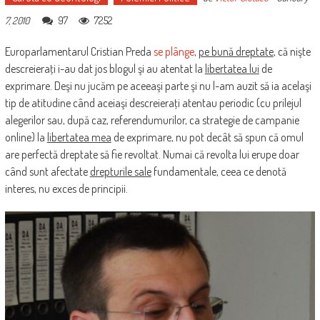
97
7252
7, 2010
Europarlamentarul Cristian Preda
se plânge
,
pe bună dreptate
, că nişte
descreieraţi i-au dat jos blogul şi au atentat la
libertatea lui
de
exprimare. Deşi nu jucăm pe aceeaşi parte şi nu l-am auzit să ia acelaşi
tip de atitudine când aceiaşi descreieraţi atentau periodic (cu prilejul
alegerilor sau, după caz, referendumurilor, ca strategie de campanie
online) la
libertatea mea
de exprimare, nu pot decât să spun că omul
are perfectă dreptate să fie revoltat. Numai că revolta lui erupe doar
când sunt afectate
drepturile sale
fundamentale, ceea ce denotă
interes, nu exces de principii.