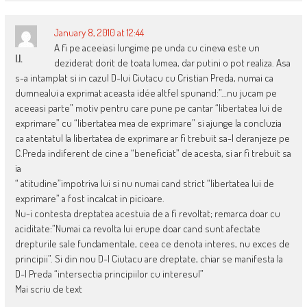
January 8, 2010 at 12:44
A fi pe aceeiasi lungime pe unda cu cineva este un
I.I.
deziderat dorit de toata lumea, dar putini o pot realiza. Asa
s-a intamplat si in cazul D-lui Ciutacu cu Cristian Preda, numai ca
dumnealui a exprimat aceasta idée altfel spunand:”…nu jucam pe
aceeasi parte” motiv pentru care pune pe cantar “libertatea lui de
exprimare” cu “libertatea mea de exprimare” si ajunge la concluzia
ca atentatul la libertatea de exprimare ar fi trebuit sa-l deranjeze pe
C.Preda indiferent de cine a “beneficiat” de acesta, si ar fi trebuit sa
ia
“ atitudine”impotriva lui si nu numai cand strict “libertatea lui de
exprimare” a fost incalcat in picioare.
Nu-i contesta dreptatea acestuia de a fi revoltat; remarca doar cu
aciditate:”Numai ca revolta lui erupe doar cand sunt afectate
drepturile sale fundamentale, ceea ce denota interes, nu exces de
principii”. Si din nou D-l Ciutacu are dreptate, chiar se manifesta la
D-l Preda “intersectia principiilor cu interesul”
Mai scriu de text