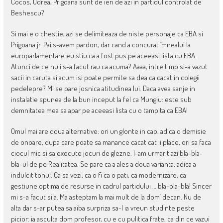
Cocos, Udrea, Prigoana sunt de ieri de azi in partidul controlat de
Beshescu?
Si mai e o chestie, azi se delimiteaza de niste personaje ca EBA si
Prigoana jr. Pai s-avem pardon, dar cand a concurat `mnealui la
europarlamentare eu stiu ca a fost pus pe aceeasi lista cu EBA.
Atunci de ce nu i s-a facut rau ca acuma? Aaaa, intre timp si-a vazut
sacii in caruta si acum isi poate permite sa dea ca cacat in colegii
pedelepre? Mi se pare josnica atitudinea lui. Daca avea sanje in
instalatie spunea de la bun inceput la fel ca Mungiu: este sub
demnitatea mea sa apar pe aceeasi lista cu o tampita ca EBA!
Omul mai are doua alternative: ori un glonte in cap, adica o demisie
de onoare, dupa care poate sa manance cacat cat ii place, ori sa faca
ciocul mic si sa execute jocuri de glezne. I-am urmarit azi bla-bla-
bla-ul de pe Realitatea. Se pare ca a ales a doua varianta, adica a
indulcit tonul. Ca sa vezi, ca o fi ca o pati, ca modernizare, ca
gestiune optima de resurse in cadrul partidului … bla-bla-bla! Sincer
mi s-a facut sila. Ma asteptam la mai mult de la dom` decan. Nu de
alta dar s-ar putea sa aiba surpriza sa-l ia vreun studinte peste
picior: ia asculta dom profesor, cu e cu pulitica frate, ca din ce vazui