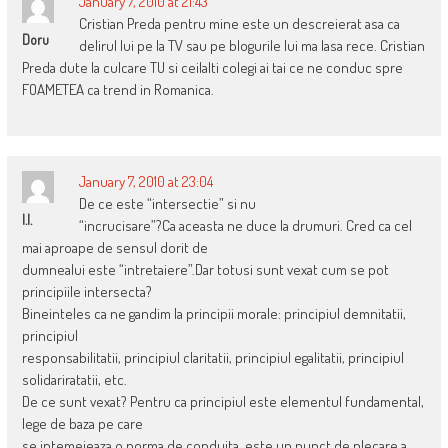
January 7, 2010 at 21:43
Cristian Preda pentru mine este un descreierat asa ca
Doru
delirul lui pe la TV sau pe blogurile lui ma lasa rece. Cristian
Preda dute la culcare TU si ceilalti colegi ai tai ce ne conduc spre
FOAMETEA ca trend in Romanica.
January 7, 2010 at 23:04
De ce este “intersectie” si nu
I.I.
“incrucisare”?Ca aceasta ne duce la drumuri. Cred ca cel
mai aproape de sensul dorit de
dumnealui este “intretaiere”.Dar totusi sunt vexat cum se pot
principiile intersecta?
Bineinteles ca ne gandim la principii morale: principiul demnitatii,
principiul
responsabilitatii, principiul claritatii, principiul egalitatii, principiul
solidariratatii, etc.
De ce sunt vexat? Pentru ca principiul este elementul fundamental,
lege de baza pe care
se intemeieaza o norma de conduita, este un punct de plecare a