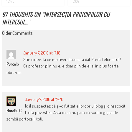
10776
6934
97 THOUGHTS ON “
INTERSECŢIA PRINCIPIILOR CU
INTERESUL…
”
COMMENT
Older Comments
NAVIGATION
January 7, 2010 at 17:18
Stie cineva la ce multiversitate si-a dat Preda felceratul?
Purcelix
Ca profesor plin nu e, e doar plin de el si in plus foarte
obraznic.
January 7, 2010 at 17:20
Io îl suspectez că şi-o futizat el propriul blog şi o nascocit
Horatiu C.
toată povestea. Asta ca să nu pară că sunt o gaşcă de
zombii portocalii toţi.