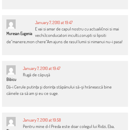
January 7, 2010 at 19:47
E vai si amar de capul nostru cu actualii(noi si mai
Muresan Eugenia
vechi)conducatori inculti,corupti si lipsiti
de”manere,mon chere”Am ajuns de rasul lumii si nimanui nu-i pasa!
January 7, 2010 at 19:47
Rugă de căpuşă
Bibicu
Dă-i Cerule putinţa şi dorinţa stăpânului să-şi hrănească bine
câinele ca să am şi eu ce suge.
January 7, 2010 at 19:58
Pentru mine d-l Preda este doar colegul lui Ridzi, Eba,