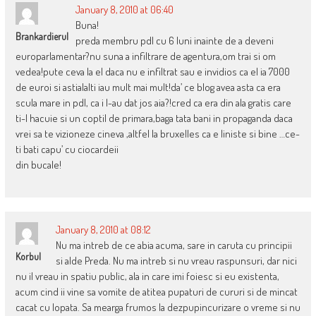
January 8, 2010 at 06:40
Buna!
Brankardierul
preda membru pdl cu 6 luni inainte de a deveni
europarlamentar?nu suna a infiltrare de agentura,om trai si om
vedea!pute ceva la el daca nu e infiltrat sau e invidios ca el ia 7000
de euroi si astialalti iau mult mai mult!da’ ce blog avea asta ca era
scula mare in pdl, ca i l-au dat jos aia?!cred ca era din ala gratis care
ti-l hacuie si un coptil de primara,baga tata bani in propaganda daca
vrei sa te vizioneze cineva ,altfel la bruxelles ca e liniste si bine …ce-
ti bati capu’ cu ciocardeii
din bucale!
January 8, 2010 at 08:12
Nu ma intreb de ce abia acuma, sare in caruta cu principii
Korbul
si alde Preda. Nu ma intreb si nu vreau raspunsuri, dar nici
nu il vreau in spatiu public, ala in care imi foiesc si eu existenta,
acum cind ii vine sa vomite de atitea pupaturi de cururi si de mincat
cacat cu lopata. Sa mearga frumos la dezpupincurizare o vreme si nu