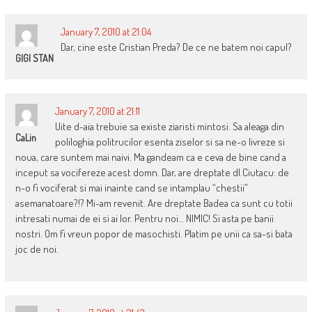
January 7, 2010 at 21:04
Dar, cine este Cristian Preda? De ce ne batem noi capul?
GIGI STAN
January 7, 2010 at 21:11
Uite d-aia trebuie sa existe ziaristi mintosi. Sa aleaga din
CaLin
poliloghia politrucilor esenta ziselor si sa ne-o livreze si
noua, care suntem mai naivi. Ma gandeam ca e ceva de bine cand a
inceput sa vocifereze acest domn. Dar, are dreptate dl.Ciutacu: de
n-o fi vociferat si mai inainte cand se intamplau “chestii”
asemanatoare?!? Mi-am revenit. Are dreptate Badea ca sunt cu totii
intresati numai de ei si ai lor. Pentru noi… NIMIC! Si asta pe banii
nostri. Om fi vreun popor de masochisti. Platim pe unii ca sa-si bata
joc de noi.