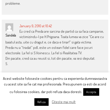
probleme.
January 9, 2010 at 10:42
Eu cred ca Preda are sarcina de partid ca sa faca campanie,
Sandela
victimizindu-l pe H.Prigoana. Toata lumea va zice “Ce are cu
baiatul asta, uite cu dragut e, ce daca e tinar!” si gata victima.
Preda nu a “tradat” pdl, este un ostean fidel care face jocuri
electorale. La fel si S.Voinescu. La fel si Realitatea TV.
Din pacate, cred ca au reusit si, tot din pacate, va iesi deputat.
S.
Acest website foloseste cookies pentru ca experienta dumneavoastra
cu acest site sa fie cat mai profesionala. Presupunem ca esti de acord
January 9, 2010 at 18:53
cine ne conduce? h.prigoana?
cu folosirea cookies, dar poti refuza daca doresti.
Accepta
Www.smileys-Funny.blogspot.com
scapa cine poate
Citeste mai mult
Refuza