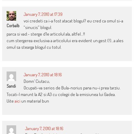
January 7, 2010 at 17:39
voi credeti ca i-a fost atacat blogul? eu cred ca omul si-a
Corbalb
“sinucis” blogul.
parca si vad:- sterge d’le articolul ala, altfel…!!
cum stergerea exclusiva a articolului era evident un gest (!)…a ales
omul sa stearga blogul cu totul.
January 7, 2010 at 18:16
Domn’ Ciutacu,
Sandi
Ocupati-va serios de Bula-norius pana nu-i prea tarziu.
Tocati-l marunt la A2 si A3 cu colegii de la emisiunea lui Gadea.
Uite
aici
un material bun
January 7, 2010 at 18:16