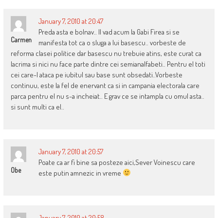
January 7, 2010 at 20:47
Preda asta e bolnav.. Il vad acum la Gabi Firea si se
Carmen
manifesta tot ca o sluga a lui basescu.. vorbeste de
reforma clasei politice dar basescu nu trebuie atins, este curat ca
lacrima si nici nu face parte dintre cei semianalfabeti.. Pentru el toti
cei care-l ataca pe iubitul sau base sunt obsedati..Vorbeste
continuu, este la fel de enervant ca si in campania electorala care
parca pentru el nu s-a incheiat.. E grav ce se intampla cu omul asta..
si sunt multi ca el..
January 7, 2010 at 20:57
Poate ca ar fi bine sa posteze aici,Sever Voinescu care
Obe
este putin amnezic in vreme
January 7, 2010 at 20:58