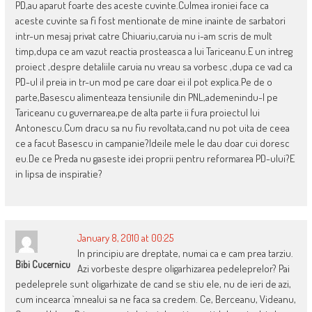
PD,au aparut foarte des aceste cuvinte.Culmea ironiei face ca
aceste cuvinte sa fi fost mentionate de mine inainte de sarbatori
intr-un mesaj privat catre Chiuariu,caruia nu i-am scris de mult
timp,dupa ce am vazut reactia prosteasca a lui Tariceanu.E un intreg
proiect ,despre detaliile caruia nu vreau sa vorbesc ,dupa ce vad ca
PD-ul il preia in tr-un mod pe care doar ei il pot explica.Pe de o
parte,Basescu alimenteaza tensiunile din PNL,ademenindu-l pe
Tariceanu cu guvernarea,pe de alta parte ii fura proiectul lui
Antonescu.Cum dracu sa nu fiu revoltata,cand nu pot uita de ceea
ce a facut Basescu in campanie?Ideile mele le dau doar cui doresc
eu.De ce Preda nu gaseste idei proprii pentru reformarea PD-ului?E
in lipsa de inspiratie?
January 8, 2010 at 00:25
In principiu are dreptate, numai ca e cam prea tarziu.
Bibi Cucernicu
Azi vorbeste despre oligarhizarea pedeleprelor? Pai
pedeleprele sunt oligarhizate de cand se stiu ele, nu de ieri de azi,
cum incearca `mnealui sa ne faca sa credem. Ce, Berceanu, Videanu,