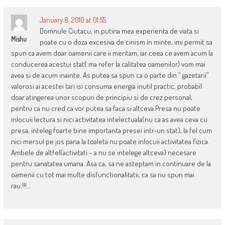
January 8, 2010 at 01:55
Domnule Ciutacu, in putina mea experienta de viata si
Mishu
poate cu o doza excesiva de cinism in minte, imi permit sa
spun ca avem doar oamenii care ii meritam, iar ceea ce avem acum la
conducerea acestui stat( ma refer la calitatea oamenilor) vom mai
avea si de acum inainte. As putea sa spun ca o parte din ” gazetarii”
valorosi ai acestei tari isi consuma energia inutil practic, probabil
doar atingerea unor scopuri de principiu si de crez personal,
pentru ca nu cred ca vor putea sa faca si altceva.Presa nu poate
inlocuii lectura si nici activitatea intelectuala(nu ca as avea ceva cu
presa, inteleg foarte bine importanta presei intr-un stat), la fel cum
nici mersul pe jos pana la toaleta nu poate inlocuii activitatea fizica.
Ambele de altfel(activitati – a nu se intelege altceva) necesare
pentru sanatatea umana. Asa ca, sa ne asteptam in continuare de la
oamenii cu tot mai multe disfunctionalitatii, ca sa nu spun mai
rau.!!!…