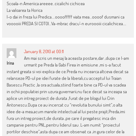
Scoala-n Ameriica areeee..cicalichi cichicea
La valoarea ta Horica
I-o dai in freza lui Predica….oooofffff viata mea…oooof dusmani ca
vooooiii PREDA SI COTOI…Va-mbrac dracu’-n euroooiii cicalichicea….
January 8, 2010 at 00:11
Am mai scris un mesaj la aceasta postare,dar ,dupa ce l-am
Irina
urmarit pe Preda la Gabi Firea in emisiune ,mi s-a facut
instant greata si voi explica de ce.Preda nu incearca altceva decat sa
relanseze PD-ul pe idei furate de la liberali,cu acceptul lui Traian
Basescu.Practic ,la ora actuala,stiind foarte bine ca PD-ul va scadea
in ochii populatiei prin uzura guvernarii,nu face decat sa inceapa sa
aplice un intreg proiect de durata ,furat de pe blogul lui Crin
Antonescu.Dupa ce au incercat cu “revolutia bunului simt”,o alta
idee de-a mea,acum marele intelectual al lui peste prajit,Preda,imi
fura un intreg proiect,de durata ,pe care il pregatesc inca din
campanie pentru PNL,pentru liderul sau .L-am numit “proiectul
portilor deschise”,asta dupa ce am observat ca ,in gura celor de la