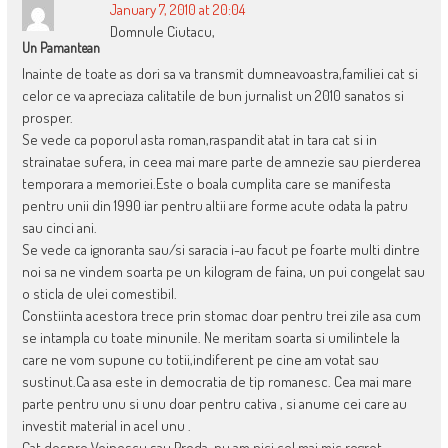
January 7, 2010 at 20:04
Domnule Ciutacu,
Un Pamantean
Inainte de toate as dori sa va transmit dumneavoastra,familiei cat si
celor ce va apreciaza calitatile de bun jurnalist un 2010 sanatos si
prosper.
Se vede ca poporul asta roman,raspandit atat in tara cat si in
strainatae sufera, in ceea mai mare parte de amnezie sau pierderea
temporara a memoriei.Este o boala cumplita care se manifesta
pentru unii din 1990 iar pentru altii are forme acute odata la patru
sau cinci ani.
Se vede ca ignoranta sau/si saracia i-au facut pe foarte multi dintre
noi sa ne vindem soarta pe un kilogram de faina, un pui congelat sau
o sticla de ulei comestibil.
Constiinta acestora trece prin stomac doar pentru trei zile asa cum
se intampla cu toate minunile. Ne meritam soarta si umilintele la
care ne vom supune cu totii,indiferent pe cine am votat sau
sustinut.Ca asa este in democratia de tip romanesc. Cea mai mare
parte pentru unu si unu doar pentru cativa , si anume cei care au
investit material in acel unu .
Cat despre Voinescu sau Preda, nu am nici cel mai mic regret