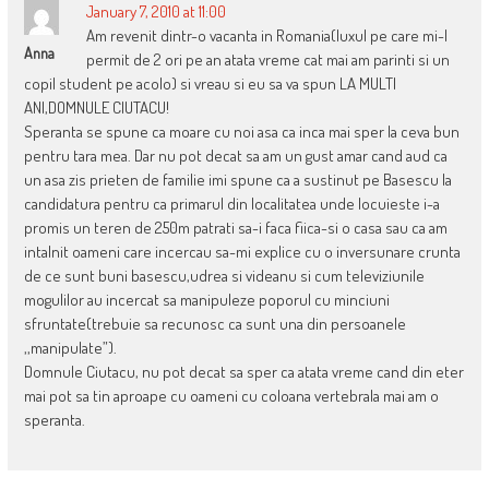
January 7, 2010 at 11:00
Am revenit dintr-o vacanta in Romania(luxul pe care mi-l
Anna
permit de 2 ori pe an atata vreme cat mai am parinti si un
copil student pe acolo) si vreau si eu sa va spun LA MULTI
ANI,DOMNULE CIUTACU!
Speranta se spune ca moare cu noi asa ca inca mai sper la ceva bun
pentru tara mea. Dar nu pot decat sa am un gust amar cand aud ca
un asa zis prieten de familie imi spune ca a sustinut pe Basescu la
candidatura pentru ca primarul din localitatea unde locuieste i-a
promis un teren de 250m patrati sa-i faca fiica-si o casa sau ca am
intalnit oameni care incercau sa-mi explice cu o inversunare crunta
de ce sunt buni basescu,udrea si videanu si cum televiziunile
mogulilor au incercat sa manipuleze poporul cu minciuni
sfruntate(trebuie sa recunosc ca sunt una din persoanele
,,manipulate”).
Domnule Ciutacu, nu pot decat sa sper ca atata vreme cand din eter
mai pot sa tin aproape cu oameni cu coloana vertebrala mai am o
speranta.