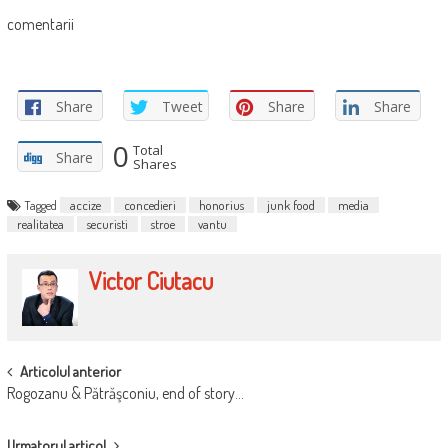
comentarii
Share
Tweet
Share
Share
0
Total
Share
Shares
Tagged
accize
concedieri
honorius
junk food
media
realitatea
securisti
stroe
vantu
Victor Ciutacu
POST
Articolul anterior
Rogozanu & Pătrăşconiu, end of story…
NAVIGATION
Urmatorul articol