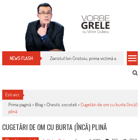
Skip
to
content
Cum îți schimbi, rapid, gratuit și eficient, furniz
NEWS FLASH
Esti aici:
Prima pagină >
Blog
>
Chestii, socoteli
>
Cugetări de om cu burta (încă)
plină
CUGETĂRI DE OM CU BURTA (ÎNCĂ) PLINĂ