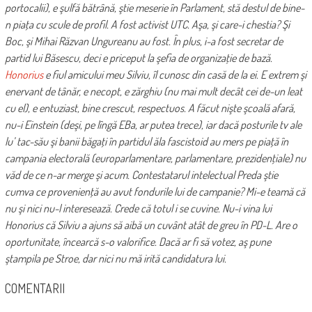
portocalii), e şulfă bătrână, ştie meserie în Parlament, stă destul de bine-
n piaţa cu scule de profil. A fost activist UTC. Aşa, şi care-i chestia? Şi
Boc, şi Mihai Răzvan Ungureanu au fost. În plus, i-a fost secretar de
partid lui Băsescu, deci e priceput la şefia de organizaţie de bază.
Honorius
e fiul amicului meu Silviu, îl cunosc din casă de la ei. E extrem şi
enervant de tânăr, e necopt, e zărghiu (nu mai mult decât cei de-un leat
cu el), e entuziast, bine crescut, respectuos. A făcut nişte şcoală afară,
nu-i Einstein (deşi, pe lîngă EBa, ar putea trece), iar dacă posturile tv ale
lu’ tac-său şi banii băgaţi în partidul ăla fascistoid au mers pe piaţă în
campania electorală (europarlamentare, parlamentare, prezidenţiale) nu
văd de ce n-ar merge şi acum. Contestatarul intelectual Preda ştie
cumva ce provenienţă au avut fondurile lui de campanie? Mi-e teamă că
nu şi nici nu-l interesează. Crede că totul i se cuvine. Nu-i vina lui
Honorius că Silviu a ajuns să aibă un cuvânt atât de greu în PD-L. Are o
oportunitate, încearcă s-o valorifice. Dacă ar fi să votez, aş pune
ştampila pe Stroe, dar nici nu mă irită candidatura lui.
COMENTARII