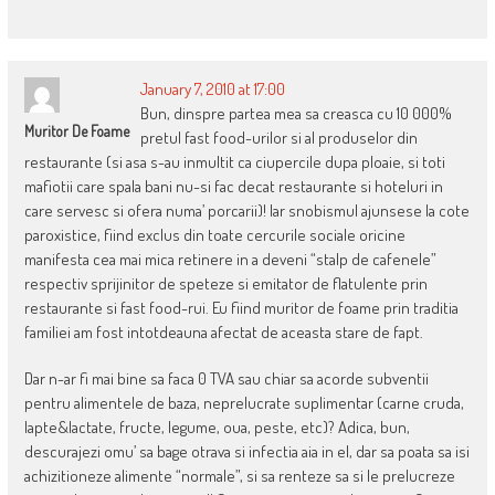
January 7, 2010 at 17:00
Bun, dinspre partea mea sa creasca cu 10 000%
Muritor De Foame
pretul fast food-urilor si al produselor din
restaurante (si asa s-au inmultit ca ciupercile dupa ploaie, si toti
mafiotii care spala bani nu-si fac decat restaurante si hoteluri in
care servesc si ofera numa’ porcarii)! Iar snobismul ajunsese la cote
paroxistice, fiind exclus din toate cercurile sociale oricine
manifesta cea mai mica retinere in a deveni “stalp de cafenele”
respectiv sprijinitor de speteze si emitator de flatulente prin
restaurante si fast food-rui. Eu fiind muritor de foame prin traditia
familiei am fost intotdeauna afectat de aceasta stare de fapt.
Dar n-ar fi mai bine sa faca 0 TVA sau chiar sa acorde subventii
pentru alimentele de baza, neprelucrate suplimentar (carne cruda,
lapte&lactate, fructe, legume, oua, peste, etc)? Adica, bun,
descurajezi omu’ sa bage otrava si infectia aia in el, dar sa poata sa isi
achizitioneze alimente “normale”, si sa renteze sa si le prelucreze