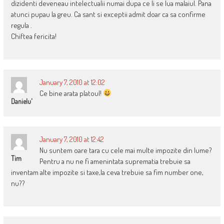
dizidenti deveneau intelectualii numai dupa ce li se lua malaiul. Pana
atunci pupau la greu. Ca sant si exceptii admit doar ca sa confirme
regula .
Chiftea fericita!
January 7, 2010 at 12:02
Ce bine arata platoul!
Danielu'
January 7, 2010 at 12:42
Nu suntem oare tara cu cele mai multe impozite din lume?
Tim
Pentru a nu ne fi amenintata suprematia trebuie sa
inventam alte impozite si taxe,la ceva trebuie sa fim number one,
nu??