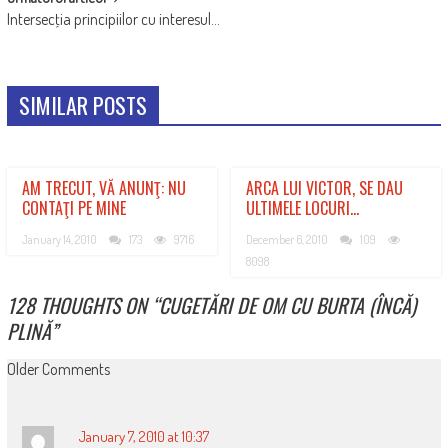
Intersecţia principiilor cu interesul…
SIMILAR POSTS
AM TRECUT, VĂ ANUNŢ: NU
ARCA LUI VICTOR, SE DAU
CONTAŢI PE MINE
ULTIMELE LOCURI…
January 14, 2010
173
9716
December 6, 2010
109
8098
128 THOUGHTS ON “
CUGETĂRI DE OM CU BURTA (ÎNCĂ)
PLINĂ
”
COMMENT
Older Comments
NAVIGATION
January 7, 2010 at 10:37