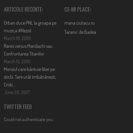
ARTICOLE RECENTE:
CE-MI PLACE:
Orban duce PNL la groapa pe
mana.ciutacu.ro
muzica #Rezist
Taranu’ de Badea
March 19, 2019
Rares versus Mandachi sau
Confruntarea Titanilor
March 15, 2019
Moroiul care bântuie liber pe
sticlă. Tare urât îmbătrânești,
Cristi….
June 20, 2017
TWITTER FEED
Could not authenticate you.