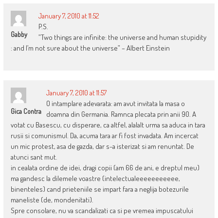
January 7, 2010 at 11:52
P.S.
Gabby
”Two things are infinite: the universe and human stupidity
: and I’m not sure about the universe” – Albert Einstein
January 7, 2010 at 11:57
O intamplare adevarata: am avut invitata la masa o
Gica Contra
doamna din Germania. Ramnca plecata prin anii 90. A
votat cu Basescu, cu disperare, ca altfel, alalalt urma sa aduca in tara
rusii si comunismul. Da, acuma tara ar fi fost invadata. Am incercat
un mic protest, asa de gazda, dar s-a isterizat si am renuntat. De
atunci sant mut.
in cealata ordine de idei, dragi copii (am 66 de ani, e dreptul meu)
ma gandesc la dilemele voastre (intelectualeeeeeeeeeee,
binenteles) cand prieteniile se impart fara a neglija botezurile
maneliste (de, mondenitati).
Spre consolare, nu va scandalizati ca si pe vremea impuscatului