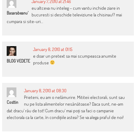
January 7, 2010 at 21:46
eu altceva nu inteleg – cum vantu inchide ziare in
Basarabeanu'
bucuresti si deschide televiziune la chisinau!? mai
cumpara si site-uri…
January 8, 2010 at 01:15
e doar un pretext sa mai scumpeasca anumite
BLOG VEDETE
produse
January 8, 2010 at 08:30
Prieteni, eu am o nelămurire. Mititeii electorali, sunt sau
Costtin
nu pe lista alimentelor nesănătoase? Daca sunt, ne-am
dat dracu’ rău de tot! Cum dracu’ mai poți sa faci o campanie
electorala ca la carte, în condițiile astea? Se va alega praful de noi!