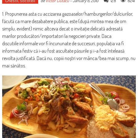
Chestii, socoteli
128
8241
de
Victor Ciutacu
-
January 6, 2010
1. Propunerea asta cu accizarea gazoaselor/hamburgerilor/dulciurilor,
făcută ca mare dezabatere publica, este (după mintea mea de om
simplu, evident) nimic altceva decat o invitaţie delicată adresată
marilor producători/importatori la negocieri private. Daca
discutiile informale vor fi încununate de succesuri, populaţia va fi
informata festiv că i-au fost ascultate păsurile şi i-a fost înteleasă
revolta justificată. Dacă nu, copiii noştri vor mânca/bea mai scump, nu
mai sănătos.