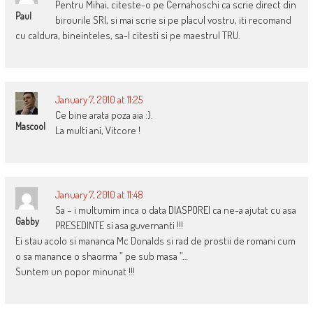
Pentru Mihai, citeste-o pe Cernahoschi ca scrie direct din
Paul
birourile SRI, si mai scrie si pe placul vostru, iti recomand
cu caldura, bineinteles, sa-l citesti si pe maestrul TRU.
January 7, 2010 at 11:25
Ce bine arata poza aia :).
Mascool
La multi ani, Vitcore !
January 7, 2010 at 11:48
Sa – i multumim inca o data DIASPOREI ca ne-a ajutat cu asa
Gabby
PRESEDINTE si asa guvernanti !!!
Ei stau acolo si mananca Mc Donalds si rad de prostii de romani cum
o sa manance o shaorma ” pe sub masa ”…
Suntem un popor minunat !!!