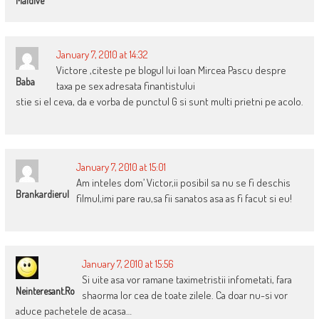
Maldive
January 7, 2010 at 14:32
Victore ,citeste pe blogul lui Ioan Mircea Pascu despre
Baba
taxa pe sex adresata finantistului
stie si el ceva, da e vorba de punctul G si sunt multi prietni pe acolo.
January 7, 2010 at 15:01
Am inteles dom’ Victor,ii posibil sa nu se fi deschis
Brankardierul
filmul,imi pare rau,sa fii sanatos asa as fi facut si eu!
January 7, 2010 at 15:56
Si uite asa vor ramane taximetristii infometati, fara
Neinteresant.ro
shaorma lor cea de toate zilele. Ca doar nu-si vor
aduce pachetele de acasa…