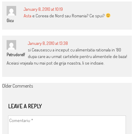
January 8, 2010 at 10:19
Asta
e Coreea de Nord sau Romania? Ce spui?
Gicu
January 8, 2010 at 13:38
si Ceausescu a inceput cu alimentatia rationala in ’80
Petrudorelf
dupa care au urmat cartelele pentru alimentele de baza!
Aceiasi vrajeala nu mai pot de grija noastra, li se indoaie.
COMMENT
Older Comments
NAVIGATION
LEAVE A REPLY