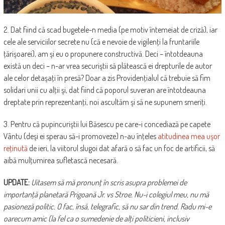
2. Dat fiind că scad bugetele-n media (pe motiv întemeiat de criză), iar
cele ale serviciilor secrete nu (că e nevoie de vigilenţi la fruntariile
ţărişoarei), am şi eu o propunere constructivă. Deci – întotdeauna
există un deci – n-ar vrea securiştii să plătească ei drepturile de autor
ale celor detaşaţi în presă? Doar a zis Providenţialul că trebuie să fim
solidari unii cu alţii şi, dat fiind că poporul suveran are întotdeauna
dreptate prin reprezentanţi, noi ascultăm şi să ne supunem smeriţi.
3. Pentru că pupincuriştii lui Băsescu pe care-i concediază pe capete
Vântu (deşi ei sperau să-i promoveze) n-au înţeles
atitudinea mea uşor
reţinută
de ieri, la viitorul slugoi dat afară o să fac un foc de artificii, să
aibă mulţumirea sufletască necesară.
UPDATE:
Uitasem să mă pronunţ în scris asupra problemei de
importanţă planetară Prigoană Jr. vs Stroe. Nu-i colegiul meu, nu mă
pasioneză politic. O fac, însă, telegrafic, să nu sar din trend. Radu mi-e
oarecum amic (la fel ca o sumedenie de alţi politicieni, inclusiv