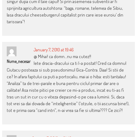
singur dupa cum il taie capul! Si prin asemenea subventii ar fi
sprijinita agricultura autohtona: “baga, romane, telemea de Sibiu,
lasa dracului cheeseburgerul capitalist prin care iese euroiu’ din
tarisoara”!
January 7, 2010 at 19:46
@ Mihai! ca domn…nu ma cutez!!
Nume_necesar
Iete dracia-dracului ca ti l-a postat! Cred ca domnul
Ciutacu posteaza si sub pseudonimul Gica-Contra. Diaa! Si stii de
ce? In afara faptului ca puti a portocaliu, mai ai o hiba: esti tantalau!
“Analiza” ta de trei-parale e buna pentru ciclul primar dar are o
calitate! Asa niste pitici pe creier ce mi-a produs, incat eu ti-as fi
tras un sut in cur cu o viteza depasind-o pe cea a luminii. Si, daca
tot vrei sa dai dovada de “intelighentie” (‘otzule, o tii ascunsa bine!),
tot e prima oara “cand intri”, n-ai vrea sa fie si ultima???? Ce zici?!