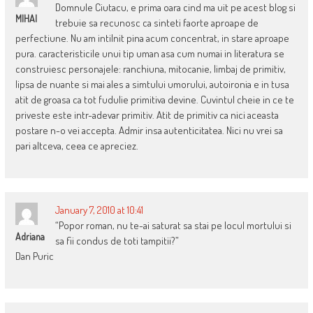
Domnule Ciutacu, e prima oara cind ma uit pe acest blog si
MIHAI
trebuie sa recunosc ca sinteti faorte aproape de
perfectiune. Nu am intilnit pina acum concentrat, in stare aproape
pura. caracteristicile unui tip uman asa cum numai in literatura se
construiesc personajele: ranchiuna, mitocanie, limbaj de primitiv,
lipsa de nuante si mai ales a simtului umorului, autoironia e in tusa
atit de groasa ca tot fudulie primitiva devine. Cuvintul cheie in ce te
priveste este intr-adevar primitiv. Atit de primitiv ca nici aceasta
postare n-o vei accepta. Admir insa autenticitatea. Nici nu vrei sa
pari altceva, ceea ce apreciez.
January 7, 2010 at 10:41
“Popor roman, nu te-ai saturat sa stai pe locul mortului si
Adriana
sa fii condus de toti tampitii?”
Dan Puric