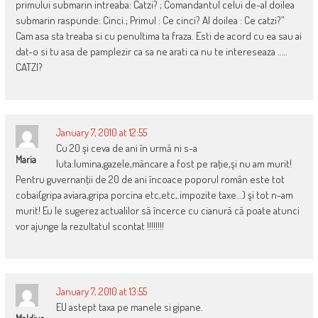
primului submarin intreaba: Catzi? ; Comandantul celui de-al doilea
submarin raspunde: Cinci.; Primul : Ce cinci? Al doilea : Ce catzi?”
Cam asa sta treaba si cu penultima ta fraza. Esti de acord cu ea sau ai
dat-o si tu asa de pamplezir ca sa ne arati ca nu te intereseaza …..
CATZI?
January 7, 2010 at 12:55
Cu 20 şi ceva de ani în urmă ni s-a
Maria
luta:lumina,gazele,mâncare a fost pe raţie,şi nu am murit!
Pentru guvernanţii de 20 de ani încoace poporul român este tot
cobai(gripa aviara,gripa porcina etc,etc,.impozite taxe…) şi tot n-am
murit! Eu le sugerez actualilor să încerce cu cianură că poate atunci
vor ajunge la rezultatul scontat !!!!!!!!
January 7, 2010 at 13:55
EU astept taxa pe manele si gipane.