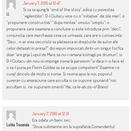
January 7, 2010 at 12:47
Si ca sa ajung la “end of the story”, adica cu povestea
I.I.
“vigilentilor”, D-l Ciutacu vine cu o “initiativa” de zile mari”, o
“propunere constructiva” “dupa mintea” omului “simplu”; o
propunere care seamana a concluzie si este introdusa prin “deci”,
conjunctia care marcheaza ceva ce urmeaza, care are o consecinta:
“Deci… n-ar vrea securistii sa plateasca ei drepturile de autor ale
celor detasati in presa?” doi iepuri impuscati dintr-un singur foc!!ca
doar “are grija Lupul de Mare sa nu-i ramana lustragii pe drumuri”, si
D-l Ciutacu din nou isi impinge ironia la paroxism:”si daca n-o face el
o sa-l puna pe Florin Coldea sa se ocupe competent”.Doamne ce
curaj! dincolo de misto si ironie. Si revine apoi la noi, poporul
suveran cu amaraciune care asculta si se supune spunand:”noi
ascultam si…ne supunem smeriti”.Hai, ca le-ati zis-o! Bravo!
January 7, 2010 at 12:51
Era odata un banc sec:
Lolita Traseista
“Doua submarine ies la suprafatza.Comandantul