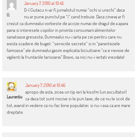
January 7, 2010 at 10:45
D-l Ciutacu n-ar fi jurnalistul numai “ochi si urechi” daca
I.I.
nu ar pune punctul pe “i” cand trebuie. Daca cineva ar fi
crezut ca dumnealui vorbeste de accize numai de dragul de a apara
pana si interesele copiilor in privinta consumarii alimentelor
sanatoase greseste; Dumnealui nu-i iarta pe cei pentru care nu
exista scadere de buget: “serviciile secrete” si in “parantezele
faimoase” ale dumnealui gasim explicatia biciuitoare:”ca e nevoie de
vigilenti la fruntariile tarisoarei”.Bravo, sa nici nu-i iertati vreodata!
January 7, 2010 at 10:46
apropo de asta, zicea un tip ieri la kissfm (un ascultator)
Laurentiu
ca daca tot sunt nocive si le pun taxe, de ce nu le scot de
tot, avand in vedere ca nu fac bine populatiei. si nu-i asa ca are mare
dreptate.