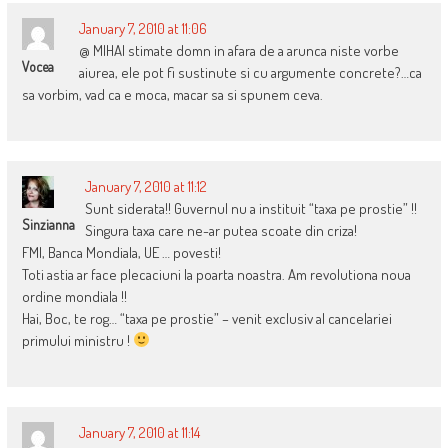
January 7, 2010 at 11:06
@ MIHAI stimate domn in afara de a arunca niste vorbe
Vocea
aiurea, ele pot fi sustinute si cu argumente concrete?…ca
sa vorbim, vad ca e moca, macar sa si spunem ceva.
January 7, 2010 at 11:12
Sunt siderata!! Guvernul nu a instituit “taxa pe prostie” !!
Sinzianna
Singura taxa care ne-ar putea scoate din criza!
FMI, Banca Mondiala, UE … povesti!
Toti astia ar face plecaciuni la poarta noastra. Am revolutiona noua
ordine mondiala !!
Hai, Boc, te rog… “taxa pe prostie” – venit exclusiv al cancelariei
primului ministru !
January 7, 2010 at 11:14