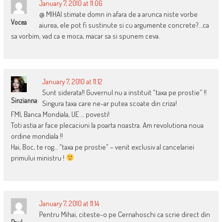
January 7, 2010 at 11:06
@ MIHAI stimate domn in afara de a arunca niste vorbe
Vocea
aiurea, ele pot fi sustinute si cu argumente concrete?…ca
sa vorbim, vad ca e moca, macar sa si spunem ceva.
January 7, 2010 at 11:12
Sunt siderata!! Guvernul nu a instituit “taxa pe prostie” !!
Sinzianna
Singura taxa care ne-ar putea scoate din criza!
FMI, Banca Mondiala, UE … povesti!
Toti astia ar face plecaciuni la poarta noastra. Am revolutiona noua
ordine mondiala !!
Hai, Boc, te rog… “taxa pe prostie” – venit exclusiv al cancelariei
primului ministru !
January 7, 2010 at 11:14
Pentru Mihai, citeste-o pe Cernahoschi ca scrie direct din