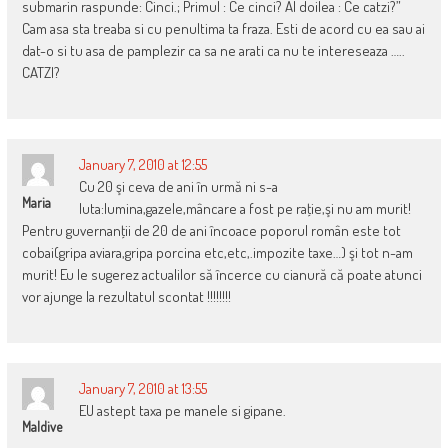
submarin raspunde: Cinci.; Primul : Ce cinci? Al doilea : Ce catzi?”
Cam asa sta treaba si cu penultima ta fraza. Esti de acord cu ea sau ai
dat-o si tu asa de pamplezir ca sa ne arati ca nu te intereseaza …..
CATZI?
January 7, 2010 at 12:55
Cu 20 şi ceva de ani în urmă ni s-a
Maria
luta:lumina,gazele,mâncare a fost pe raţie,şi nu am murit!
Pentru guvernanţii de 20 de ani încoace poporul român este tot
cobai(gripa aviara,gripa porcina etc,etc,.impozite taxe…) şi tot n-am
murit! Eu le sugerez actualilor să încerce cu cianură că poate atunci
vor ajunge la rezultatul scontat !!!!!!!!
January 7, 2010 at 13:55
EU astept taxa pe manele si gipane.
Maldive