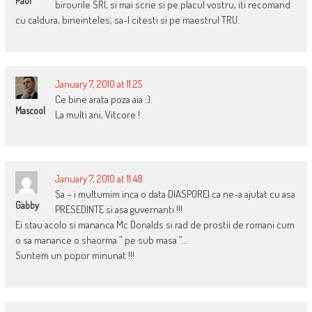
Paul
birourile SRI, si mai scrie si pe placul vostru, iti recomand
cu caldura, bineinteles, sa-l citesti si pe maestrul TRU.
January 7, 2010 at 11:25
Ce bine arata poza aia :).
Mascool
La multi ani, Vitcore !
January 7, 2010 at 11:48
Sa – i multumim inca o data DIASPOREI ca ne-a ajutat cu asa
Gabby
PRESEDINTE si asa guvernanti !!!
Ei stau acolo si mananca Mc Donalds si rad de prostii de romani cum
o sa manance o shaorma ” pe sub masa ”…
Suntem un popor minunat !!!