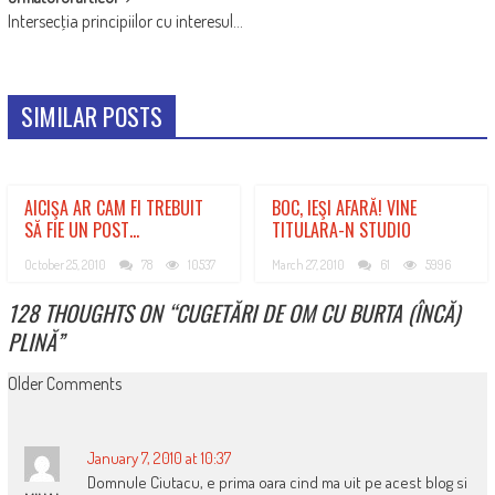
Intersecţia principiilor cu interesul…
SIMILAR POSTS
AICIŞA AR CAM FI TREBUIT
BOC, IEŞI AFARĂ! VINE
SĂ FIE UN POST…
TITULARA-N STUDIO
October 25, 2010
78
10537
March 27, 2010
61
5996
128 THOUGHTS ON “
CUGETĂRI DE OM CU BURTA (ÎNCĂ)
PLINĂ
”
COMMENT
Older Comments
NAVIGATION
January 7, 2010 at 10:37
Domnule Ciutacu, e prima oara cind ma uit pe acest blog si