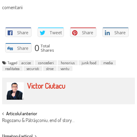
comentarii
Share
Tweet
Share
Share
0
Total
Share
Shares
Tagged
accize
concedieri
honorius
junk food
media
realitatea
securisti
stroe
vantu
Victor Ciutacu
POST
Articolul anterior
Rogozanu & Pătrăşconiu, end of story…
NAVIGATION
Urmatorul articol