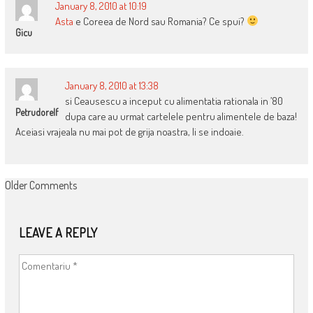
January 8, 2010 at 10:19
Asta
e Coreea de Nord sau Romania? Ce spui?
Gicu
January 8, 2010 at 13:38
si Ceausescu a inceput cu alimentatia rationala in ’80
Petrudorelf
dupa care au urmat cartelele pentru alimentele de baza!
Aceiasi vrajeala nu mai pot de grija noastra, li se indoaie.
COMMENT
Older Comments
NAVIGATION
LEAVE A REPLY