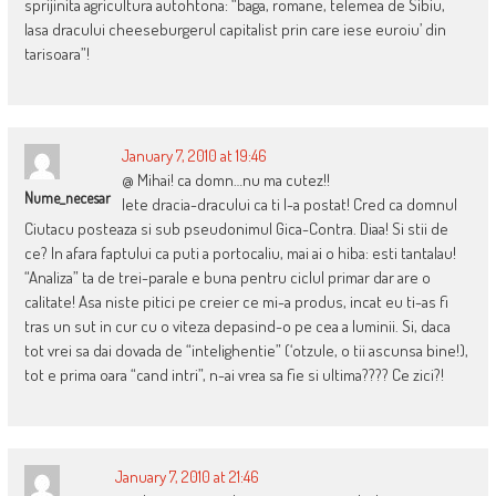
sprijinita agricultura autohtona: “baga, romane, telemea de Sibiu,
lasa dracului cheeseburgerul capitalist prin care iese euroiu’ din
tarisoara”!
January 7, 2010 at 19:46
@ Mihai! ca domn…nu ma cutez!!
Nume_necesar
Iete dracia-dracului ca ti l-a postat! Cred ca domnul
Ciutacu posteaza si sub pseudonimul Gica-Contra. Diaa! Si stii de
ce? In afara faptului ca puti a portocaliu, mai ai o hiba: esti tantalau!
“Analiza” ta de trei-parale e buna pentru ciclul primar dar are o
calitate! Asa niste pitici pe creier ce mi-a produs, incat eu ti-as fi
tras un sut in cur cu o viteza depasind-o pe cea a luminii. Si, daca
tot vrei sa dai dovada de “intelighentie” (‘otzule, o tii ascunsa bine!),
tot e prima oara “cand intri”, n-ai vrea sa fie si ultima???? Ce zici?!
January 7, 2010 at 21:46