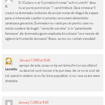
D-l Ciutacu n-ar fi jurnalistul numai “ochi si urechi” daca
I.I.
nu ar pune punctul pe “i” cand trebuie. Daca cineva ar fi
crezut ca dumnealui vorbeste de accize numai de dragul de a apara
pana si interesele copiilor in privinta consumarii alimentelor
sanatoase greseste; Dumnealui nu-i iarta pe cei pentru care nu
exista scadere de buget: “serviciile secrete” si in “parantezele
faimoase” ale dumnealui gasim explicatia biciuitoare:”ca e nevoie de
vigilenti la fruntariile tarisoarei”.Bravo, sa nici nu-i iertati vreodata!
January 7, 2010 at 10:46
apropo de asta, zicea un tip ieri la kissfm (un ascultator)
Laurentiu
ca daca tot sunt nocive si le pun taxe, de ce nu le scot de
tot, avand in vedere ca nu fac bine populatiei. si nu-i asa ca are mare
dreptate.
January 7, 2010 at 11:00