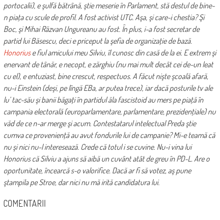
portocalii), e şulfă bătrână, ştie meserie în Parlament, stă destul de bine-
n piaţa cu scule de profil. A fost activist UTC. Aşa, şi care-i chestia? Şi
Boc, şi Mihai Răzvan Ungureanu au fost. În plus, i-a fost secretar de
partid lui Băsescu, deci e priceput la şefia de organizaţie de bază.
Honorius
e fiul amicului meu Silviu, îl cunosc din casă de la ei. E extrem şi
enervant de tânăr, e necopt, e zărghiu (nu mai mult decât cei de-un leat
cu el), e entuziast, bine crescut, respectuos. A făcut nişte şcoală afară,
nu-i Einstein (deşi, pe lîngă EBa, ar putea trece), iar dacă posturile tv ale
lu’ tac-său şi banii băgaţi în partidul ăla fascistoid au mers pe piaţă în
campania electorală (europarlamentare, parlamentare, prezidenţiale) nu
văd de ce n-ar merge şi acum. Contestatarul intelectual Preda ştie
cumva ce provenienţă au avut fondurile lui de campanie? Mi-e teamă că
nu şi nici nu-l interesează. Crede că totul i se cuvine. Nu-i vina lui
Honorius că Silviu a ajuns să aibă un cuvânt atât de greu în PD-L. Are o
oportunitate, încearcă s-o valorifice. Dacă ar fi să votez, aş pune
ştampila pe Stroe, dar nici nu mă irită candidatura lui.
COMENTARII