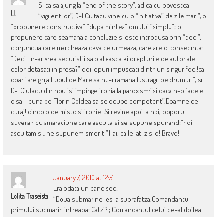
Si ca sa ajung la “end of the story”, adica cu povestea
I.I.
“vigilentilor”, D-l Ciutacu vine cu o “initiativa” de zile mari”, o
“propunere constructiva” “dupa mintea” omului “simplu”; o
propunere care seamana a concluzie si este introdusa prin “deci”,
conjunctia care marcheaza ceva ce urmeaza, care are o consecinta:
“Deci… n-ar vrea securistii sa plateasca ei drepturile de autor ale
celor detasati in presa?” doi iepuri impuscati dintr-un singur foc!!ca
doar “are grija Lupul de Mare sa nu-i ramana lustragii pe drumuri”, si
D-l Ciutacu din nou isi impinge ironia la paroxism:”si daca n-o face el
o sa-l puna pe Florin Coldea sa se ocupe competent”.Doamne ce
curaj! dincolo de misto si ironie. Si revine apoi la noi, poporul
suveran cu amaraciune care asculta si se supune spunand:”noi
ascultam si…ne supunem smeriti”.Hai, ca le-ati zis-o! Bravo!
January 7, 2010 at 12:51
Era odata un banc sec:
Lolita Traseista
“Doua submarine ies la suprafatza.Comandantul
primului submarin intreaba: Catzi? ; Comandantul celui de-al doilea