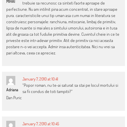
MIHAI
trebuie sa recunosc ca sinteti faorte aproape de
perfectiune. Nu am intilnit pina acum concentrat, in stare aproape
pura. caracteristicile unui tip uman asa cum numai in literatura se
construiesc personajele: ranchiuna, mitocanie, limbaj de primitiv,
lipsa de nuante si mai ales a simtului umorului, autoironia e in tusa
atit de groasa ca tot fudulie primitiva devine. Cuvintul cheie in ce te
priveste este intr-adevar primitiv. Atit de primitiv ca nici aceasta
postare n-o vei accepta. Admir insa autenticitatea. Nici nu vrei sa
pari altceva, ceea ce apreciez.
January 7, 2010 at 10:41
“Popor roman, nu te-ai saturat sa stai pe locul mortului si
Adriana
sa fii condus de toti tampitii?”
Dan Puric
January 7, 2010 at 10:45