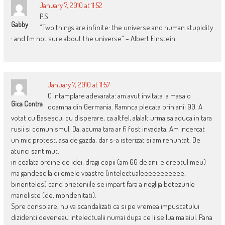
January 7, 2010 at 11:52
P.S.
Gabby
”Two things are infinite: the universe and human stupidity
: and I’m not sure about the universe” – Albert Einstein
January 7, 2010 at 11:57
O intamplare adevarata: am avut invitata la masa o
Gica Contra
doamna din Germania. Ramnca plecata prin anii 90. A
votat cu Basescu, cu disperare, ca altfel, alalalt urma sa aduca in tara
rusii si comunismul. Da, acuma tara ar fi fost invadata. Am incercat
un mic protest, asa de gazda, dar s-a isterizat si am renuntat. De
atunci sant mut.
in cealata ordine de idei, dragi copii (am 66 de ani, e dreptul meu)
ma gandesc la dilemele voastre (intelectualeeeeeeeeeee,
binenteles) cand prieteniile se impart fara a neglija botezurile
maneliste (de, mondenitati).
Spre consolare, nu va scandalizati ca si pe vremea impuscatului
dizidenti deveneau intelectualii numai dupa ce li se lua malaiul. Pana