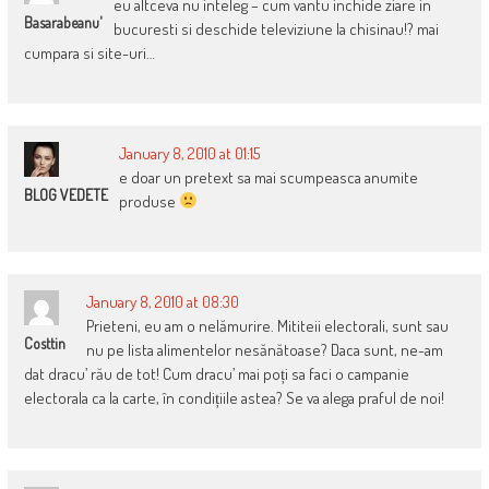
eu altceva nu inteleg – cum vantu inchide ziare in
Basarabeanu'
bucuresti si deschide televiziune la chisinau!? mai
cumpara si site-uri…
January 8, 2010 at 01:15
e doar un pretext sa mai scumpeasca anumite
BLOG VEDETE
produse
January 8, 2010 at 08:30
Prieteni, eu am o nelămurire. Mititeii electorali, sunt sau
Costtin
nu pe lista alimentelor nesănătoase? Daca sunt, ne-am
dat dracu’ rău de tot! Cum dracu’ mai poți sa faci o campanie
electorala ca la carte, în condițiile astea? Se va alega praful de noi!