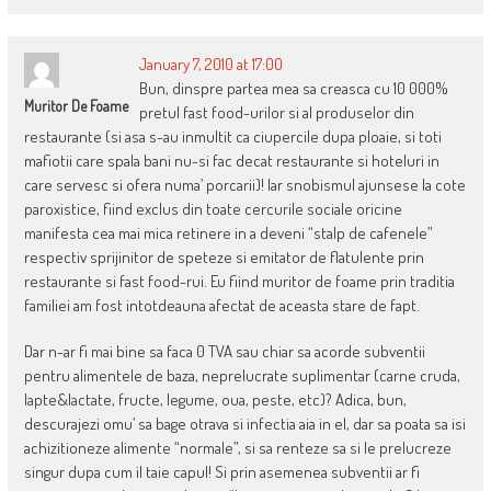
January 7, 2010 at 17:00
Bun, dinspre partea mea sa creasca cu 10 000%
Muritor De Foame
pretul fast food-urilor si al produselor din
restaurante (si asa s-au inmultit ca ciupercile dupa ploaie, si toti
mafiotii care spala bani nu-si fac decat restaurante si hoteluri in
care servesc si ofera numa’ porcarii)! Iar snobismul ajunsese la cote
paroxistice, fiind exclus din toate cercurile sociale oricine
manifesta cea mai mica retinere in a deveni “stalp de cafenele”
respectiv sprijinitor de speteze si emitator de flatulente prin
restaurante si fast food-rui. Eu fiind muritor de foame prin traditia
familiei am fost intotdeauna afectat de aceasta stare de fapt.
Dar n-ar fi mai bine sa faca 0 TVA sau chiar sa acorde subventii
pentru alimentele de baza, neprelucrate suplimentar (carne cruda,
lapte&lactate, fructe, legume, oua, peste, etc)? Adica, bun,
descurajezi omu’ sa bage otrava si infectia aia in el, dar sa poata sa isi
achizitioneze alimente “normale”, si sa renteze sa si le prelucreze
singur dupa cum il taie capul! Si prin asemenea subventii ar fi