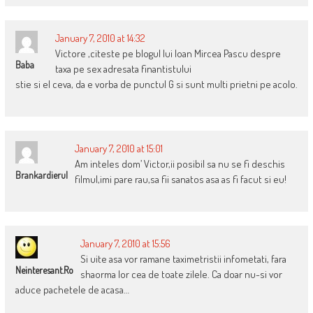
January 7, 2010 at 14:32
Victore ,citeste pe blogul lui Ioan Mircea Pascu despre
Baba
taxa pe sex adresata finantistului
stie si el ceva, da e vorba de punctul G si sunt multi prietni pe acolo.
January 7, 2010 at 15:01
Am inteles dom’ Victor,ii posibil sa nu se fi deschis
Brankardierul
filmul,imi pare rau,sa fii sanatos asa as fi facut si eu!
January 7, 2010 at 15:56
Si uite asa vor ramane taximetristii infometati, fara
Neinteresant.ro
shaorma lor cea de toate zilele. Ca doar nu-si vor
aduce pachetele de acasa…