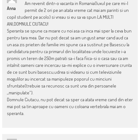
Am revenit dintr-o vacanta in Romania(luxul pe care mi-l
Anna
permit de 2 ori pe an atata vreme cat mai am parinti si un
copil student pe acolo) si vreau si eu sa va spun LA MULTI
ANI,DOMNULE CIUTACU!
Speranta se spune ca moare cu noi asa ca inca mai sper la ceva bun
pentru tara mea. Dar nu pot decat sa am un gust amar cand aud ca
un asa zis prieten de familie imi spune ca a sustinut pe Basescu la
candidatura pentru ca primarul din localitatea unde locuieste i-a
promis un teren de 250m patrati sa-i faca fiica-si o casa sau ca am
intalnit oameni care incercau sa-mi explice cu o inversunare crunta
de ce sunt buni basescu,udrea si videanu si cum televiziunile
mogulilor au incercat sa manipuleze poporul cu minciuni
sfruntate(trebuie sa recunosc ca sunt una din persoanele
,,manipulate”).
Domnule Ciutacu, nu pot decat sa sper ca atata vreme cand din eter
mai pot sa tin aproape cu oameni cu coloana vertebrala mai am o
speranta.