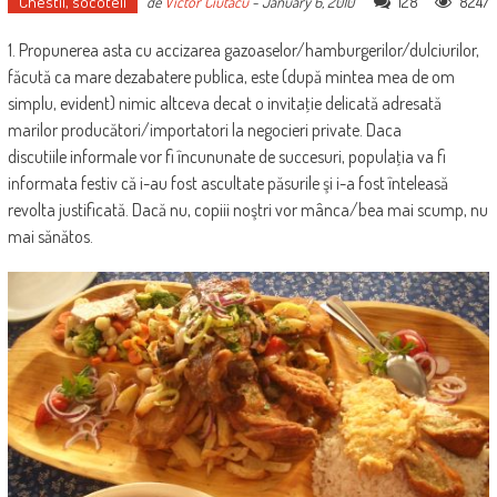
Chestii, socoteli
128
8247
de
Victor Ciutacu
-
January 6, 2010
1. Propunerea asta cu accizarea gazoaselor/hamburgerilor/dulciurilor,
făcută ca mare dezabatere publica, este (după mintea mea de om
simplu, evident) nimic altceva decat o invitaţie delicată adresată
marilor producători/importatori la negocieri private. Daca
discutiile informale vor fi încununate de succesuri, populaţia va fi
informata festiv că i-au fost ascultate păsurile şi i-a fost înteleasă
revolta justificată. Dacă nu, copiii noştri vor mânca/bea mai scump, nu
mai sănătos.