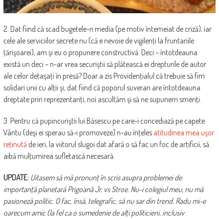
2. Dat fiind că scad bugetele-n media (pe motiv întemeiat de criză), iar
cele ale serviciilor secrete nu (că e nevoie de vigilenţi la fruntariile
ţărişoarei), am şi eu o propunere constructivă. Deci – întotdeauna
există un deci – n-ar vrea securiştii să plătească ei drepturile de autor
ale celor detaşaţi în presă? Doar a zis Providenţialul că trebuie să fim
solidari unii cu alţii şi, dat fiind că poporul suveran are întotdeauna
dreptate prin reprezentanţi, noi ascultăm şi să ne supunem smeriţi.
3. Pentru că pupincuriştii lui Băsescu pe care-i concediază pe capete
Vântu (deşi ei sperau să-i promoveze) n-au înţeles
atitudinea mea uşor
reţinută
de ieri, la viitorul slugoi dat afară o să fac un foc de artificii, să
aibă mulţumirea sufletască necesară.
UPDATE:
Uitasem să mă pronunţ în scris asupra problemei de
importanţă planetară Prigoană Jr. vs Stroe. Nu-i colegiul meu, nu mă
pasioneză politic. O fac, însă, telegrafic, să nu sar din trend. Radu mi-e
oarecum amic (la fel ca o sumedenie de alţi politicieni, inclusiv