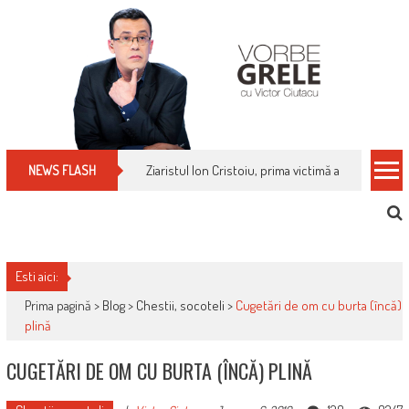
Skip
to
content
Cum îți schimbi, rapid, gratuit și eficient, furniz
NEWS FLASH
Esti aici:
Prima pagină >
Blog
>
Chestii, socoteli
>
Cugetări de om cu burta (încă)
plină
CUGETĂRI DE OM CU BURTA (ÎNCĂ) PLINĂ