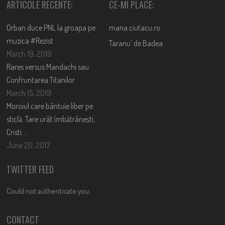
ARTICOLE RECENTE:
CE-MI PLACE:
Orban duce PNL la groapa pe
mana.ciutacu.ro
muzica #Rezist
Taranu’ de Badea
March 19, 2019
Rares versus Mandachi sau
Confruntarea Titanilor
March 15, 2019
Moroiul care bântuie liber pe
sticlă. Tare urât îmbătrânești,
Cristi….
June 20, 2017
TWITTER FEED
Could not authenticate you.
CONTACT