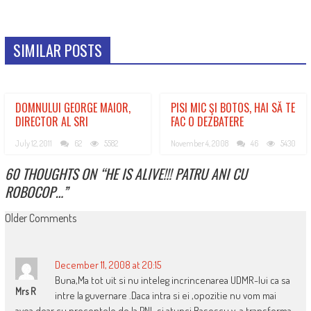
SIMILAR POSTS
DOMNULUI GEORGE MAIOR,
PISI MIC ŞI BOTOS, HAI SĂ TE
DIRECTOR AL SRI
FAC O DEZBATERE
July 12, 2011
62
5582
November 4, 2008
46
5430
60 THOUGHTS ON “
HE IS ALIVE!!! PATRU ANI CU
ROBOCOP…
”
COMMENT
Older Comments
NAVIGATION
December 11, 2008 at 20:15
Buna,Ma tot uit si nu inteleg incrincenarea UDMR-lui ca sa
Mrs R
intre la guvernare .Daca intra si ei ,opozitie nu vom mai
avea doar cu procentele de la PNL si atunci Basescu v-a transforma