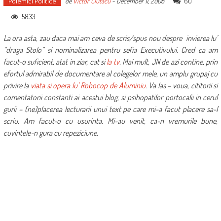
Polemici Politice
60
de
Victor Ciutacu
-
December 11, 2008
5833
La ora asta, zau daca mai am ceva de scris/spus nou despre invierea lu’
“draga Stolo” si nominalizarea pentru sefia Executivului. Cred ca am
facut-o suficient, atat in ziar, cat si
la tv
. Mai mult, JN de azi contine, prin
efortul admirabil de documentare al colegelor mele, un amplu grupaj cu
privire la
viata si opera lu’ Robocop de Aluminiu
. Va las – voua, cititorii si
comentatorii constanti ai acestui blog, si psihopatilor portocalii in cerul
gurii – (ne)placerea lecturarii unui text pe care mi-a facut placere sa-l
scriu. Am facut-o cu usurinta. Mi-au venit, ca-n vremurile bune,
cuvintele-n gura cu repeziciune.