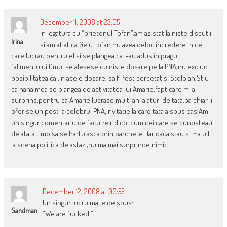
December 11, 2008 at 23:05
In legatura cu “prietenul Tofan”,am asistat la niste discutii
Irina
si am aflat ca Gelu Tofan nu avea deloc incredere in cei
care lucrau pentru el si se plangea ca l-au adus in pragul
falimentului.Omul se alesese cu niste dosare pe la PNA,nu exclud
posibilitatea ca ,in acele dosare, sa fi fost cercetat si Stolojan.Stiu
ca nana mea se plangea de activitatea lui Amarie,fapt care m-a
surprins,pentru ca Amarie lucrase multi ani alaturi de tata,ba chiar ii
oferise un post la celebrul PNA,invitatie la care tata a spus pas.Am
un singur comentariu de facut:e ridicol cum cei care se cunosteau
de atata timp sa se hartuiasca prin parchete.Dar daca stau si ma uit
la scena politica de astazi,nu ma mai surprinde nimic.
December 12, 2008 at 00:55
Un singur lucru mai e de spus:
Sandman
“We are fucked!”