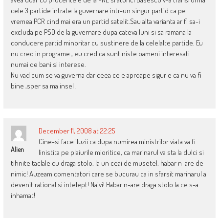
cele 3 partide intrate la guvernare intr-un singur partid ca pe
vremea PCR cind mai era un partid satelit.Sau alta varianta ar fi sa-i
excluda pe PSD de la guvernare dupa cateva luni si sa ramana la
conducere partid minoritar cu sustinere de la celelalte partide. Eu
nu cred in programe , eu cred ca sunt niste oameni interesati
numai de bani si interese.
Nu vad cum se va guverna dar ceea ce e aproape sigur e ca nu va fi
bine ,sper sa ma insel .
December 11, 2008 at 22:25
Cine-si face iluzii ca dupa numirea ministrilor viata va fi
Alien
linistita pe plaiurile mioritice, ca marinarul va sta la dulci si
tihnite taclale cu draga stolo, la un ceai de musetel, habar n-are de
nimic! Auzeam comentatori care se bucurau ca in sfarsit marinarul a
devenit rational si intelept! Naivi! Habar n-are draga stolo la ce s-a
inhamat!