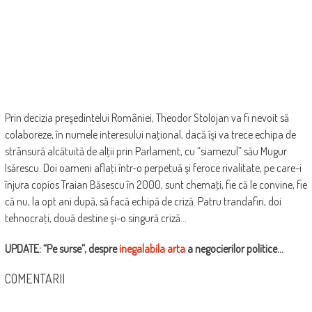
Prin decizia preşedintelui României, Theodor Stolojan va fi nevoit să
colaboreze, în numele interesului naţional, dacă îşi va trece echipa de
strânsură alcătuită de alţii prin Parlament, cu “siamezul” său Mugur
Isărescu. Doi oameni aflaţi într-o ­perpetuă şi feroce rivalitate, pe care-i
înjura copios Traian Băsescu în 2000, sunt chemaţi, fie că le convine, fie
că nu, la opt ani după, să facă echipă de criză. Patru trandafiri, doi
tehnocraţi, două destine şi-o singură criză…
UPDATE: “Pe surse”, despre
inegalabila arta
a negocierilor politice…
COMENTARII