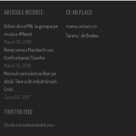
ARTICOLE RECENTE:
CE-MI PLACE:
Orban duce PNL la groapa pe
mana.ciutacu.ro
muzica #Rezist
Taranu’ de Badea
March 19, 2019
Rares versus Mandachi sau
Confruntarea Titanilor
March 15, 2019
Moroiul care bântuie liber pe
sticlă. Tare urât îmbătrânești,
Cristi….
June 20, 2017
TWITTER FEED
Could not authenticate you.