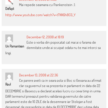
Mai repede seamana cu Frankenstein :).
DeFapt
http://www.youtube.com/watch?v=tTNN5h8CG_Y
December 12, 2008 at 18:19
Este o vorba din popor,atat cat mai ai o farama de
Un Pamantean
demnitate:unde ai scuipat odata nu te mai intorci sa
lingi.
December 13, 2008 at 22:36
Ce parere aveti ca in seara asta si Boc si Geoana au afirmat
Raul
clar ca guvernul se va prezenta in parlament in data de 22
DECEMBRIE si Basescu a declarat acelasi lucru cu ceva timp in urma.
DAR termenul prevazut pentru validarea guvernului de catre
parlament este de 10 ZILE de la desemnare iar Stolojan a fost
desemnat de presedinte in data de 10 DECEMBRIE deci utima data