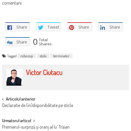
comentarii
Share
Tweet
Share
Share
0
Total
Share
Shares
Tagged
robocop
stolo
terminator
Victor Ciutacu
POST
Articolul anterior
Declaratie de (in)disponibilitate pe sticla
NAVIGATION
Urmatorul articol
Premierul-surpriză şi oranj al lu’ Trăian