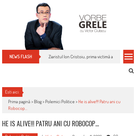
Skip
to
content
Ziaristul Ion Cristoiu, prima victimă a noi cenzuri 
NEWS FLASH
Esti aici:
Prima pagină >
Blog
>
Polemici Politice
>
He is alive!!! Patru ani cu
Robocop…
HE IS ALIVE!!! PATRU ANI CU ROBOCOP…