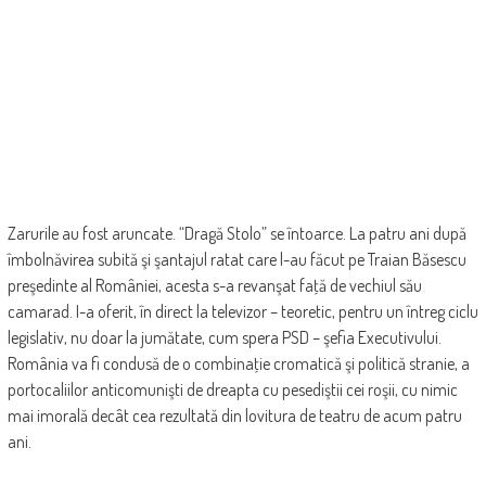
Zarurile au fost aruncate. “Dragă Stolo” se întoarce. La patru ani după
îmbolnăvirea subită şi şantajul ratat care l-au făcut pe Traian Băsescu
preşedinte al României, acesta s-a revanşat faţă de vechiul său
camarad. I-a oferit, în direct la televizor – teoretic, pentru un întreg ciclu
legislativ, nu doar la jumătate, cum spera PSD – şefia Executivului.
România va fi condusă de o combinaţie cromatică şi politică stranie, a
­portocaliilor anticomunişti de dreapta cu pesediştii cei roşii, cu nimic
mai imorală decât cea rezultată din lovitura de teatru de acum patru
ani.