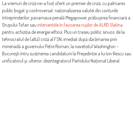
La vremuri de criză ne-a fost oferit un premier de criză, cu ­palmares
public bogat şi controversat: naţionalizarea valutei din conturile
întreprinderilor, panamaua penală Megapower, prăbuşirea financiară a
Grupului Tofan sau
intervenţiile în favoarea ruşilor de ALRO Slatina
pentru achiziţia de energie ieftină. Plus un traseu politic sinuos: de la
tehnocratul de (altă) criză al FSN, imediat după dărâmarea prin
mineriadă a ­guvernului Petre Roman, la navetistul Washington –
Bucureşti întru susţinerea candidaturii la Preşedinţie a lui Ion Iliescu sau
unificatorul şi, ulterior, dezintegratorul Partidului Naţional ­Liberal.