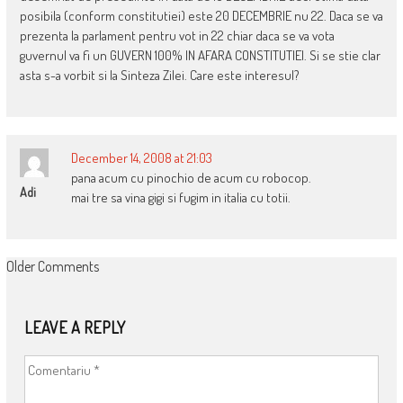
posibila (conform constitutiei) este 20 DECEMBRIE nu 22. Daca se va
prezenta la parlament pentru vot in 22 chiar daca se va vota
guvernul va fi un GUVERN 100% IN AFARA CONSTITUTIEI. Si se stie clar
asta s-a vorbit si la Sinteza Zilei. Care este interesul?
December 14, 2008 at 21:03
pana acum cu pinochio de acum cu robocop.
Adi
mai tre sa vina gigi si fugim in italia cu totii.
COMMENT
Older Comments
NAVIGATION
LEAVE A REPLY