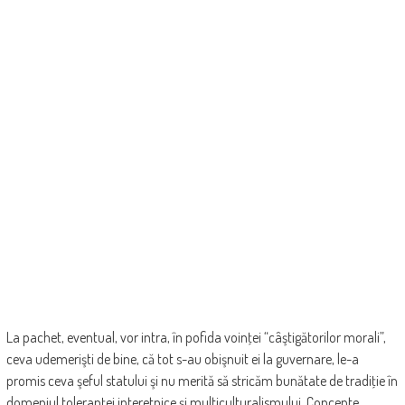
La pachet, eventual, vor intra, în pofida voinţei “câştigătorilor morali”,
ceva udemerişti de bine, că tot s-au obişnuit ei la guvernare, le-a
promis ceva şeful ­statului şi nu merită să stricăm bunătate de tradiţie în
domeniul ­toleranţei interetnice şi multiculturalismului. Concepte