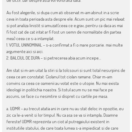
de sictir. Dar despre asta voi vorbi alta data.
Au fost alegerile, si dupa cum ati observat m-am abinut in a scrie
ceva in toata perioada asta despre ele. Acum sunt un pic mai relaxat
si pot analiza linistit si amuzat(ceea ce e grav, pentru ca daca as mai
fi fost cat de cat iritat ar fi fost un semn de normalitate din partea
mea) ceea ce s-a intamplat.
1. VOTUL UNINOMINAL – s-a confirmat a fi o mare porcarie. mai multe
argumente aici si aici.
2. BALCIUL DE DUPA – si petrecerea abia acum incepe…
Am stat si m-am uitat la stiri si la tolcsouri si sunt total nesurpins de
ceea ce am constatat. Ciolanul tot ciolan ramane. Chiar m-am
convins ca ceea ce oamenii au votat este o utopie. Nu mai exista
ideologii in politichia noastra. Si totul acum nu se mai face pe
ascuns, se face cu nesimtire si dispret cu cartile pe masa.
a. UDMR – au trecut atatia ani in care nu au stat deloc in opozitie, eu
zic ca le-a venit si lor timpul. Nu ca asa se va si intampla, Doamne
fereste! UDMR reprezinta un ciot al putregaiului existent in
institutiile statului, de care toata lumea s-a impiedicat si de care