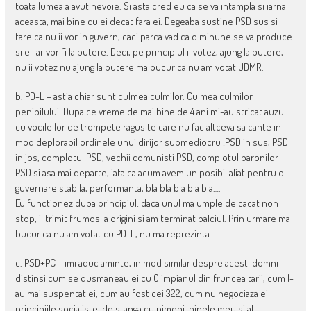
toata lumea a avut nevoie. Si asta cred eu ca se va intampla si iarna
aceasta, mai bine cu ei decat fara ei. Degeaba sustine PSD sus si
tare ca nu ii vor in guvern, caci parca vad ca o minune se va produce
si ei iar vor fi la putere. Deci, pe principiul ii votez, ajung la putere,
nu ii votez nu ajung la putere ma bucur ca nu am votat UDMR.
b. PD-L – astia chiar sunt culmea culmilor. Culmea culmilor
penibilului. Dupa ce vreme de mai bine de 4 ani mi-au stricat auzul
cu vocile lor de trompete ragusite care nu fac altceva sa cante in
mod deplorabil ordinele unui dirijor submediocru :PSD in sus, PSD
in jos, complotul PSD, vechii comunisti PSD, complotul baronilor
PSD si asa mai departe, iata ca acum avem un posibil aliat pentru o
guvernare stabila, performanta, bla bla bla bla bla….
Eu functionez dupa principiul: daca unul ma umple de cacat non
stop, il trimit frumos la origini si am terminat balciul. Prin urmare ma
bucur ca nu am votat cu PD-L, nu ma reprezinta.
c. PSD+PC – imi aduc aminte, in mod similar despre acesti domni
distinsi cum se dusmaneau ei cu Olimpianul din fruncea tarii, cum l-
au mai suspentat ei, cum au fost cei 322, cum nu negociaza ei
principiile socialiste, de stanga cu nimeni, binele meu si al