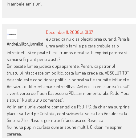
in ambele emisiuni.
December 11, 2008 at 01:37
eu cred ca nu o sa plecati prea curand. Pana la
Andrei_viitor_jurnalist
urma aveti o familie pe care trebuie sa o
intretineti. Si ce poate fi mai frumos decat sa-ti exprimi parerea si
sa mai si fii platit pentru asta?
Din pacate lumea judeca dupa aparente. Pentru ca patronul
trustului intact este om politic, toata lumea crede ca, ABSOLUT TOT
de acolo este conditionat politic. E normal sa fie anumite influnete.
Am vazut o diferenta mare intre B1tv si Antena. In emisiunea “nasul”
a venit vorba de Traian Basescu si PDL….in momentul ala…Radu Morar
a spus ” Nu stiu ,nu comentez”.
Voi in emisiunie voastre comentati de PSD+PC. Ba chiar ma surprins
placut sa-l vad pe Cristoiu , contrazicandu-se cu Dan Voculescu la
Sinteza Zilei. Nasul sigur nu ar fi facut asa cu Basescu.
Nu, nu va pup in cur(asa cum ar spune multi). Ci doar imi exprim
parerea.