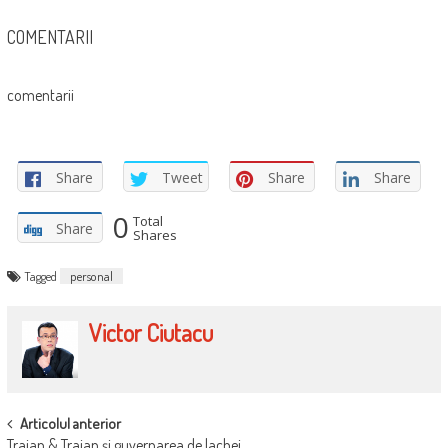
COMENTARII
comentarii
Share
Tweet
Share
Share
0
Total
Share
Shares
Tagged
personal
Victor Ciutacu
POST
Articolul anterior
Traian & Traian şi guvernarea de lachei