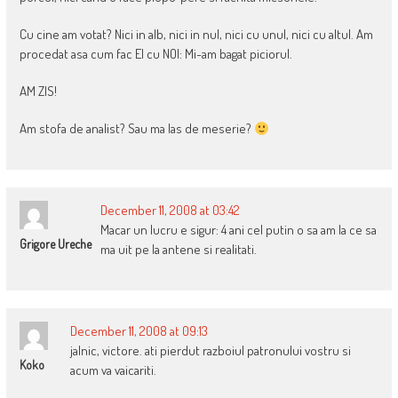
Cu cine am votat? Nici in alb, nici in nul, nici cu unul, nici cu altul. Am
procedat asa cum fac EI cu NOI: Mi-am bagat piciorul.
AM ZIS!
Am stofa de analist? Sau ma las de meserie?
December 11, 2008 at 03:42
Macar un lucru e sigur: 4 ani cel putin o sa am la ce sa
Grigore Ureche
ma uit pe la antene si realitati.
December 11, 2008 at 09:13
jalnic, victore. ati pierdut razboiul patronului vostru si
Koko
acum va vaicariti.