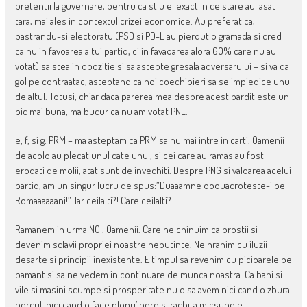
pretentii la guvernare, pentru ca stiu ei exact in ce stare au lasat
tara, mai ales in contextul crizei economice. Au preferat ca,
pastrandu-si electoratul(PSD si PD-L au pierdut o gramada si cred
ca nu in favoarea altui partid, ci in favaoarea alora 60% care nu au
votat) sa stea in opozitie si sa astepte gresala adversarului – si va da
gol pe contraatac, asteptand ca noi coechipieri sa se impiedice unul
de altul. Totusi, chiar daca parerea mea despre acest pardit este un
pic mai buna, ma bucur ca nu am votat PNL.
e, f, si g. PRM – ma asteptam ca PRM sa nu mai intre in carti. Oamenii
de acolo au plecat unul cate unul, si cei care au ramas au fost
erodati de molii, atat sunt de invechiti. Despre PNG si valoarea acelui
partid, am un singur lucru de spus:”Duaaamne ooouacroteste-i pe
Romaaaaaani!”. Iar ceilalti?! Care ceilalti?
Ramanem in urma NOI. Oamenii. Care ne chinuim ca prostii si
devenim sclavii propriei noastre neputinte. Ne hranim cu iluzii
desarte si principii inexistente. E timpul sa revenim cu picioarele pe
pamant si sa ne vedem in continuare de munca noastra. Ca bani si
vile si masini scumpe si prosperitate nu o sa avem nici cand o zbura
porcul, nici cand o face plopu’ pere si rachita micsunele.