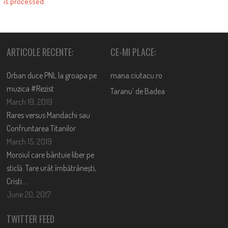
is processed
.
ARTICOLE RECENTE:
CE-MI PLACE:
Orban duce PNL la groapa pe
mana.ciutacu.ro
muzica #Rezist
Taranu’ de Badea
March 19, 2019
Rares versus Mandachi sau
Confruntarea Titanilor
March 15, 2019
Moroiul care bântuie liber pe
sticlă. Tare urât îmbătrânești,
Cristi….
June 20, 2017
TWITTER FEED