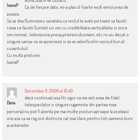
Buna ziua d-le Ciutacu,
IoanaP
Ca de fiecare data ,mi-a placut foarte mult emisiunea de
aseara.
Sa va dea Dumnezeu sanatate,ca restul le aveti pe toate sa faceti
ceea ce faceti.Sunteti un om cu credibilitate,verticalitate si orice
om normal , televiziune,presa,prieteni,dusmani ,etc.nu au decat o
singura sansa-sa va aprecieze si sa va valorifice(in sensul bun al
cuvantului).
Cu multa pretuire,
IoanaP
December 11, 2008 at 16:40
daca continuati asa,fiti sigur ca ma veti avea de fidel
Dana
telespectator o singura rugaminte din partea mea
personal,nu pot fi atenta pe mai multe posturi aproape la aceleasi
ore asa ca va rog ore distincte cat mai clare pentru toti oamenii buni
ai antenelor