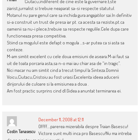
Ciutacu,indiferent de cine este la guvernare.Este
ziarist,jurnalist si trebuie neaparat sa-si respecte statutul.
Motanul nu pare genul care sa inchida gura angajatilor sai.In definitiv
si-a construit un trust de presa iar pt. ca acesta sa reziste,pt.ca
oamenii sa nu-i plece,trebuie sa respecte regulile.Cele dupa care
functioneaza presa competitiva.
Stiind ca mogulul este defapt o mogula …s-ar putea ca si asta sa
conteze.
M-am simtit excelent cu cele doua emisiuni de aseara.M-ai faut sa
uit de toata porcaria asta,sa n-o mai iau chiar asa de “in tragic”.
Nici macar nu am simtit cind a trecut timpul la Sinteza.Domnii
Voicu,Ciutacu,Cristoiu au fost uriasi.Excelenta ideea aducerii
dirijorului de culoare si la emisiunea a doua .
Am fost practic surprins cind dl.Gidea a anuntat terminarea ei.
December 11, 2008 at 12:11
Offff….parerea mizerabila despre Traian Basescu!
Costin Tanasescu
Victore sunt multi inca pro Basescu!Nu ma intreba