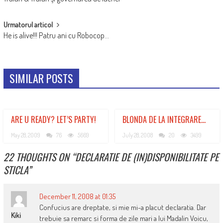
NAVIGATION
Urmatorul articol
He is alive!!! Patru ani cu Robocop…
SIMILAR POSTS
ARE U READY? LET’S PARTY!
BLONDA DE LA INTEGRARE…
May 28, 2009
76
5669
July 28, 2008
20
3499
22 THOUGHTS ON “
DECLARATIE DE (IN)DISPONIBILITATE PE
STICLA
”
December 11, 2008 at 01:35
Confucius are dreptate, si mie mi-a placut declaratia. Dar
Kiki
trebuie sa remarc si forma de zile mari a lui Madalin Voicu,