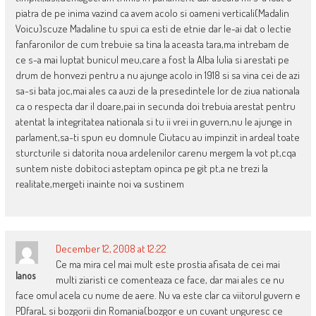
piatra de pe inima vazind ca avem acolo si oameni verticali(Madalin
Voicu)scuze Madaline tu spui ca esti de etnie dar le-ai dat o lectie
fanfaronilor de cum trebuie sa tina la aceasta tara,ma intrebam de
ce s-a mai luptat bunicul meu,care a fost la Alba Iulia si arestati pe
drum de honvezi pentru a nu ajunge acolo in 1918 si sa vina cei de azi
sa-si bata joc,mai ales ca auzi de la presedintele lor de ziua nationala
ca o respecta dar il doare,pai in secunda doi trebuia arestat pentru
atentat la integritatea nationala si tu ii vrei in guvern,nu le ajunge in
parlament,sa-ti spun eu domnule Ciutacu au impinzit in ardeal toate
sturcturile si datorita noua ardelenilor carenu mergem la vot pt,cqa
suntem niste dobitoci asteptam opinca pe git pt,a ne trezi la
realitate,mergeti inainte noi va sustinem
December 12, 2008 at 12:22
Ce ma mira cel mai mult este prostia afisata de cei mai
Ianos
multi ziaristi ce comenteaza ce face, dar mai ales ce nu
face omul acela cu nume de aere. Nu va este clar ca viitorul guvern e
PDfaraL si bozgorii din Romania(bozgor e un cuvant unguresc ce