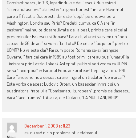
Constantinescu, in ’96, lepadindu-se de Iliescu? Nu sesizati
“scenariul ascuns” al acestei “tragedii burlesti” in care Guvernul
pare a fi facut la Bucuresti, dar este “copt” pe undeva, pe la
Washington, Londra sau Paris? Credeti, cumva, ca CIA are “in
pastrare” mai multe dosare(livrate de Talpes), printre care si cel al
presedintilor Basescu si Geoana? Daca da, atunci sa avem un “bob
zabava de 50 de ani” si vom afla… totul! De ce se “fac jocuri” pentru
UDMR? Nu va este clar? Pai cum poate Romania sa-si “aranjeze
Guvernul” fara cei care in 1989 au fost primii care au pus “umarul” la
Timisoara prin Laszlo Tokes? Asteptati putin si veti vedea ca UDMR
se va “incorpora” in Partidul Popular Euro[ean! Depling viitorul PNL.
Oare Tariceanu nu a sesizat ca are linga el un tradator “de marca”?
Este vorba de acest Ludovic Orban, un basescian innrait si un
sustinator al fratelui la “Comisariatul European”(promis de Basescu,
daca “face frumos”!). Asa ca, dle Ciutacu, “LA MULTI ANI, 1990!”
December 11, 2008 at 11:23
eu nu vad nicio problema pt. cetateanul
Mihail