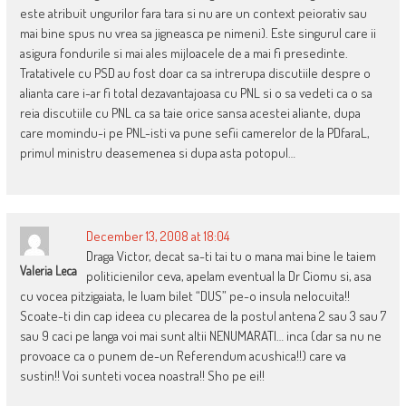
este atribuit ungurilor fara tara si nu are un context peiorativ sau
mai bine spus nu vrea sa jigneasca pe nimeni). Este singurul care ii
asigura fondurile si mai ales mijloacele de a mai fi presedinte.
Tratativele cu PSD au fost doar ca sa intrerupa discutiile despre o
alianta care i-ar fi total dezavantajoasa cu PNL si o sa vedeti ca o sa
reia discutiile cu PNL ca sa taie orice sansa acestei aliante, dupa
care momindu-i pe PNL-isti va pune sefii camerelor de la PDfaraL,
primul ministru deasemenea si dupa asta potopul…
December 13, 2008 at 18:04
Draga Victor, decat sa-ti tai tu o mana mai bine le taiem
Valeria Leca
politicienilor ceva, apelam eventual la Dr Ciomu si, asa
cu vocea pitzigaiata, le luam bilet “DUS” pe-o insula nelocuita!!
Scoate-ti din cap ideea cu plecarea de la postul antena 2 sau 3 sau 7
sau 9 caci pe langa voi mai sunt altii NENUMARATI… inca (dar sa nu ne
provoace ca o punem de-un Referendum acushica!!) care va
sustin!! Voi sunteti vocea noastra!! Sho pe ei!!