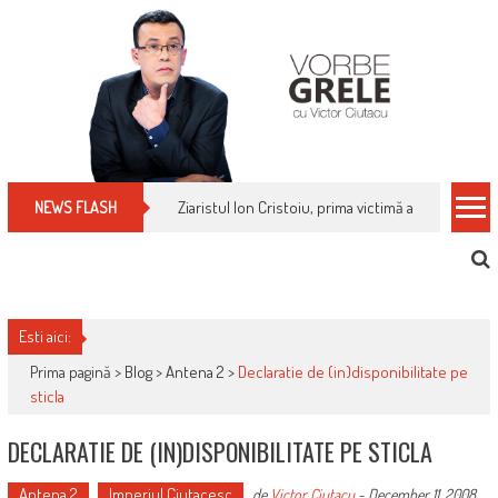
Skip
to
content
Cum îți schimbi, rapid, gratuit și eficient, furniz
NEWS FLASH
Esti aici:
Prima pagină >
Blog
>
Antena 2
>
Declaratie de (in)disponibilitate pe
sticla
DECLARATIE DE (IN)DISPONIBILITATE PE STICLA
Antena 2
Imperiul Ciutacesc
de
Victor Ciutacu
-
December 11, 2008