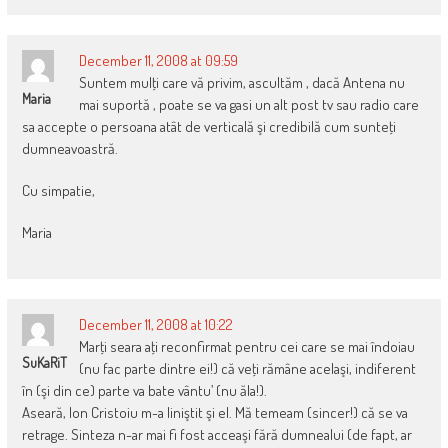
December 11, 2008 at 09:59
Suntem mulţi care vă privim, ascultăm , dacă Antena nu
Maria
mai suportă , poate se va gasi un alt post tv sau radio care
sa accepte o persoana atât de verticală şi credibilă cum sunteţi
dumneavoastră.
Cu simpatie,
Maria
December 11, 2008 at 10:22
Marţi seara aţi reconfirmat pentru cei care se mai îndoiau
SuKaRiT
(nu fac parte dintre ei!) că veţi rămâne acelaşi, indiferent
în (şi din ce) parte va bate vântu’ (nu ăla!).
Aseară, Ion Cristoiu m-a liniştit şi el. Mă temeam (sincer!) că se va
retrage. Sinteza n-ar mai fi fost acceaşi fără dumnealui (de fapt, ar