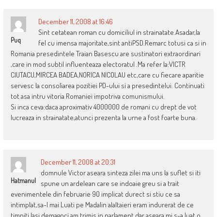
December 11, 2008 at 16:46
Sint cetatean roman cu domiciliul in strainatate.Asadar,la
Puq
fel cu imensa majoritate,sint antiPSD.Remarc totusi ca si in
Romania presedintele Traian Basescu are sustinatori extraordinari
,care in mod subtil influenteaza electoratul .Ma refer la:VICTR
CIUTACU,MIRCEA BADEA,NORICA NICOLAU etc,care cu fiecare aparitie
servesc la consoliarea pozitiei PD-ului si a presedintelui. Continuati
tot asa intru vitoria Romaniei impotriva comunismului.
Si inca ceva:daca aproximativ 4000000 de romani cu drept de vot
lucreaza in strainatate,atunci prezenta la urne a fost foarte buna.
December 11, 2008 at 20:31
domnule Victor aseara sinteza zilei ma uns la suflet si iti
Hatmanul
spune un ardelean care se indoaie greu si a trait
evenimentele din februarie 90 implicat durect si stiu ce sa
intimplat,sa-l mai Luati pe Madalin alaltaieri eram indurerat de ce
timpiti,lasi,demagoci am trimis in parlament dar aseara mi s-a luat o