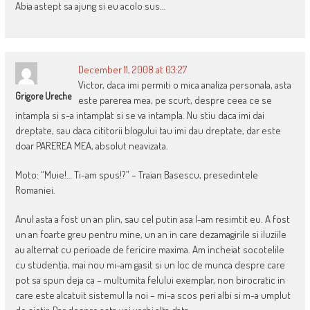
Abia astept sa ajung si eu acolo sus…
December 11, 2008 at 03:27
Victor, daca imi permiti o mica analiza personala, asta
Grigore Ureche
este parerea mea, pe scurt, despre ceea ce se
intampla si s-a intamplat si se va intampla. Nu stiu daca imi dai
dreptate, sau daca cititorii blogului tau imi dau dreptate, dar este
doar PAREREA MEA, absolut neavizata.
Moto: “Muie!… Ti-am spus!?” – Traian Basescu, presedintele
Romaniei.
Anul asta a fost un an plin, sau cel putin asa l-am resimtit eu. A fost
un an foarte greu pentru mine, un an in care dezamagirile si iluziile
au alternat cu perioade de fericire maxima. Am incheiat socotelile
cu studentia, mai nou mi-am gasit si un loc de munca despre care
pot sa spun deja ca – multumita felului exemplar, non birocratic in
care este alcatuit sistemul la noi – mi-a scos peri albi si m-a umplut