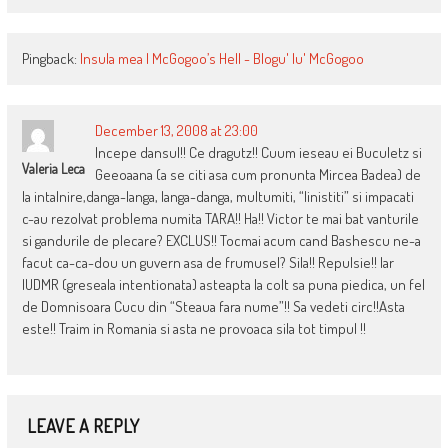
Pingback:
Insula mea | McGogoo’s Hell - Blogu' lu' McGogoo
December 13, 2008 at 23:00
Incepe dansul!! Ce dragutz!! Cuum ieseau ei Buculetz si
Valeria Leca
Geeoaana (a se citi asa cum pronunta Mircea Badea) de
la intalnire,danga-langa, langa-danga, multumiti, “linistiti” si impacati
c-au rezolvat problema numita TARA!! Ha!! Victor te mai bat vanturile
si gandurile de plecare? EXCLUS!! Tocmai acum cand Bashescu ne-a
facut ca-ca-dou un guvern asa de frumusel? Sila!! Repulsie!! Iar
IUDMR (greseala intentionata) asteapta la colt sa puna piedica, un fel
de Domnisoara Cucu din “Steaua fara nume”!! Sa vedeti circ!!Asta
este!! Traim in Romania si asta ne provoaca sila tot timpul !!
LEAVE A REPLY