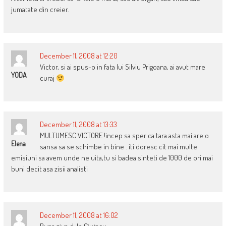
jumatate din creier.
December 11, 2008 at 12:20
Victor, si ai spus-o in fata lui Silviu Prigoana, ai avut mare
YODA
curaj
December 11, 2008 at 13:33
MULTUMESC VICTORE !incep sa sper ca tara asta mai are o
Elena
sansa sa se schimbe in bine . iti doresc cit mai multe
emisiuni sa avem unde ne uita,tu si badea sinteti de 1000 de ori mai
buni decit asa zisii analisti
December 11, 2008 at 16:02