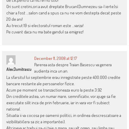
de ce,pentru ca nici ei nu stiu!
Ori sunt cretini,ori a avut dreptate Brucan(Dumnezeu sa-l ierte)si
chiar a fost …salon cand a spus ca nu ne vom destepta decat peste
20 de ani!
Au trecut 19 si electoratul roman este …varza!
Pe cuvant daca nu ma bate gandul sa emigrez!
December 11, 2008 at 12:17
Parerea asta despre Traian Basescu va genera
Alex.dumitrascu
audienta inca un an.
La sfarsitul lui septembrie erau inregistrate peste 400.000 credite
bancare restante ale persoanelor fizice.
Acum pe moment se tranzactioneaza euro la peste 3.92
Din creditele astea, un numar mare, semnificativ, vor ajuge sa fie
executate silit inca de prin februarie, iar in vara vor fi subiect
national.
Situatia ii va cocosa pe oamenii politici, in ordinea descrescatoare a
vizibilitatii(era sa zic a importantei).
Altcineva ar trebui sa-si taie o mana, sau alt organ, sau limba sau