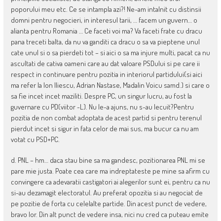
poporului meu etc. Ce se intampla azi?! Ne-am intalnit cu distinsii
domni pentru negocieri, in interesul tarii, … facem un guvern… o
alianta pentru Romania … Ce faceti voi ma? Va faceti frate cu dracu
pana treceti balta, da nu va ganditi ca dracu o sa va pieptene unul
cate unul si o sa pierdeti tot – si aici o sa ma injure multi, pacat ca nu
ascultati de cativa oameni care au dat valoare PSDului si pe care ii
respect in continuare pentru pozitia in interiorul partidului(si aici
ma refer la Ion Iliescu, Adrian Nastase, Madalin Voicu samd.) si care o
sa fie incet incet maziliti. Despre PC, un singur lucru, au fost la
guvernare cu PD(viitor -L). Nu le-a ajuns, nu s-au lecuit?Pentru
pozitia de non combat adoptata de acest partid si pentru terenul
pierdut incet si sigur in fata celor de mai sus, ma bucur ca nu am
votat cu PSD+PC.
d. PNL – hm… daca stau bine sa ma gandesc, pozitionarea PNL mi se
pare mie justa. Poate cea care ma indreptateste pe mine sa afirm cu
convingere ca adevaratii castigatori ai alegerilor sunt ei, pentru ca nu
si-au dezamagit electoratul. Au preferat opozitia si au negociat de
pe pozitie de forta cu celelalte partide. Din acest punct de vedere,
bravo lor. Din alt punct de vedere insa, nici nu cred ca puteau emite