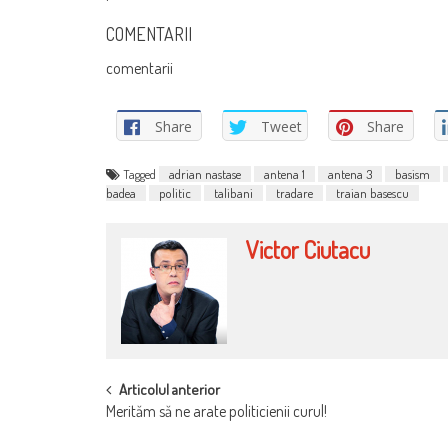
COMENTARII
comentarii
Share
Tweet
Share
Tagged
adrian nastase
antena 1
antena 3
basism
badea
politic
talibani
tradare
traian basescu
Victor Ciutacu
POST
Articolul anterior
Merităm să ne arate politicienii curul!
NAVIGATION