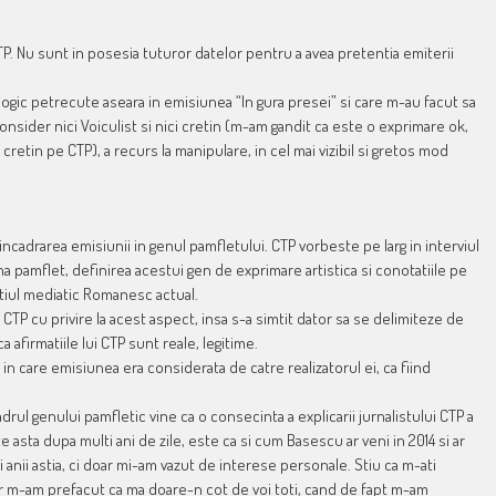
CTP. Nu sunt in posesia tuturor datelor pentru a avea pretentia emiterii
ogic petrecute aseara in emisiunea “In gura presei” si care m-au facut sa
onsider nici Voiculist si nici cretin (m-am gandit ca este o exprimare ok,
cretin pe CTP), a recurs la manipulare, in cel mai vizibil si gretos mod
 incadrarea emisiunii in genul pamfletului. CTP vorbeste pe larg in interviul
pamflet, definirea acestui gen de exprimare artistica si conotatiile pe
atiul mediatic Romanesc actual.
CTP cu privire la acest aspect, insa s-a simtit dator sa se delimiteze de
 afirmatiile lui CTP sunt reale, legitime.
 in care emisiunea era considerata de catre realizatorul ei, ca fiind
rul genului pamfletic vine ca o consecinta a explicarii jurnalistului CTP a
 asta dupa multi ani de zile, este ca si cum Basescu ar veni in 2014 si ar
anii astia, ci doar mi-am vazut de interese personale. Stiu ca m-ati
r m-am prefacut ca ma doare-n cot de voi toti, cand de fapt m-am