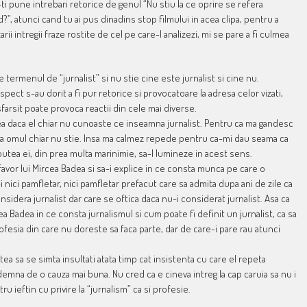
ti pune intrebari retorice de genul “Nu stiu la ce oprire se refera
”, atunci cand tu ai pus dinadins stop filmului in acea clipa, pentru a
 intregii fraze rostite de cel pe care-l analizezi, mi se pare a fi culmea
termenul de “jurnalist” si nu stie cine este jurnalist si cine nu.
 aspect s-au dorit a fi pur retorice si provocatoare la adresa celor vizati,
farsit poate provoca reactii din cele mai diverse.
a daca el chiar nu cunoaste ce inseamna jurnalist. Pentru ca ma gandesc
 ca omul chiar nu stie. Insa ma calmez repede pentru ca-mi dau seama ca
 putea ei, din prea multa marinimie, sa-l lumineze in acest sens.
 favor lui Mircea Badea si sa-i explice in ce consta munca pe care o
-i nici pamfletar, nici pamfletar prefacut care sa admita dupa ani de zile ca
onsidera jurnalist dar care se oftica daca nu-i considerat jurnalist. Asa ca
rcea Badea in ce consta jurnalismul si cum poate fi definit un jurnalist, ca sa
rofesia din care nu doreste sa faca parte, dar de care-i pare rau atunci
tea sa se simta insultati atata timp cat insistenta cu care el repeta
e demna de o cauza mai buna. Nu cred ca e cineva intreg la cap caruia sa nu i
ru ieftin cu privire la “jurnalism” ca si profesie.