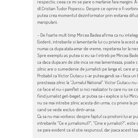
respectiv, ceea ce mi se pare o marlanie fara margini. A-
dl.Cristian Tudor Popescu. Despre ce oprire o fi vorbind?
putea crea momentul dezinformator prin evitarea difuzarii
manipularii.
– De foarte mult timp Mircea Badea afirma ca nu intelege 
Evident, intrebarile si lamentarile lui cu privire la acest
numai ca dupa atata amar de vreme, repetarea lor la nes
Spre exemplu as putea si eu sa-l intreb pe Mircea Bade
ca daca dupa ani de zile inca se mai lamenteaza, poate
zilnic are o sumedenie de jurnalisti pe langa el, care ar
Probabil ca Victor Ciutacu s-ar putea gandi sa-i faca un
presteaza zilnic la “Jurnalul National”. Victor Ciutacu nu
ce face el nu-i pamflet si nici realizator tv care nu se c
fiind jurnalist get-beget, ar putea sa-i explice si lui Mi
nu se mai intrebe zilnic acesta din urma, cu privire la p
cand se vede exclus dintr-ansa.
Ca sa nu mai vorbesc despre faptul ca privitorii lui ar pu
intrebarile “Ce e jurnalismul?”, “Cine e jurnalist?”, est
se para evident ca el stie raspunsul, dar joaca acest teat