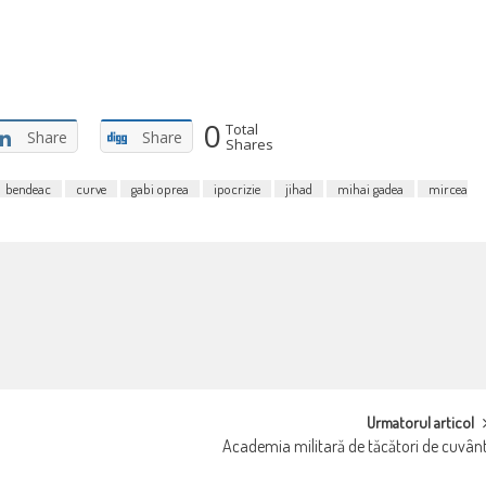
0
Total
Share
Share
Shares
bendeac
curve
gabi oprea
ipocrizie
jihad
mihai gadea
mircea
Urmatorul articol
Academia militară de tăcători de cuvân