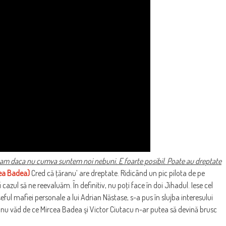
eam daca nu cumva suntem noi nebuni. E foarte posibil. Poate au dreptate
ea Badea)
Cred că ţăranu’ are dreptate. Ridicând un pic pilota de pe
azul să ne reevaluăm. În definitiv, nu poţi face în doi Jihadul. Iese cel
ful mafiei personale a lui Adrian Năstase, s-a pus în slujba interesului
re, nu văd de ce Mircea Badea şi Victor Ciutacu n-ar putea să devină brusc