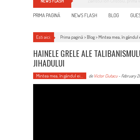
Cum îți schimbi, rapid, gratu
NEWS FLASH
PRIMA PAGINĂ
NEWS FLASH
BLOG
GUES
Esti aici:
Prima pagină >
Blog
>
Mintea mea, în gândul e
HAINELE GRELE ALE TALIBANISMUL
JIHADULUI
Mintea mea, în gândul ei...
de
Victor Ciutacu
-
February 2