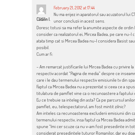
February 21, 2012 at 17:44
Nu ma erijez in aparatorul sau acuzatorul lui 
Cãtãlin I.
unor concluzii in acest sens.
Doresc totusi sa ma refer la anumite aspecte de ordin l
consider ca realizatorul ei, Mircea Badea, pe care nu-l c
atata timp cat si Mircea Badea nu-l considera Basist sau 
posibil.
Cum ar fi:
– Am remarcat justificarile lui Mircea Badea cu privire la
respectiv acordat “Pagina de media” despre ce inseamna 
care i le dau termenului respectiv emisiunile tv din sp
Faptul ca Mircea Badea nu a prezentat si ceea ce a spus 
titulatura de pamflet vine ca o recunoastere a faptului ca
Eu ce trebuie sa inteleg din asta? Ca pe parcursul anilor
pamflet, eu, telespectatorul, am fost mintit zilnic?
Am inteles ca recunoasterea excluderii emisiunii din cad
termenului respectiv, insa faptul ca Mircea Badea admite
spune “Imi cer scuze ca nu v-am fost presedinte in toti 
considerat presedintele tuturor Romanilor, dar eu doa