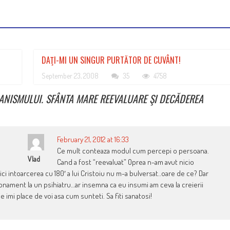
DAŢI-MI UN SINGUR PURTĂTOR DE CUVÂNT!
September 23, 2008
35
4758
BANISMULUI. SFÂNTA MARE REEVALUARE ŞI DECĂDEREA
February 21, 2012 at 16:33
Ce mult conteaza modul cum percepi o persoana.
Vlad
Cand a fost “reevaluat” Oprea n-am avut nicio
ci intoarcerea cu 180′ a lui Cristoiu nu m-a bulversat..oare de ce? Dar
bonament la un psihiatru…ar insemna ca eu insumi am ceva la creierii
ie imi place de voi asa cum sunteti. Sa fiti sanatosi!