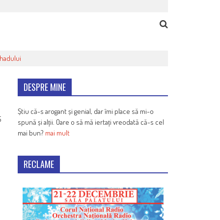
ihadului
DESPRE MINE
Știu că-s arogant și genial, dar îmi place să mi-o
5
spună și alții. Oare o să mă iertați vreodată că-s cel
mai bun?
mai mult
RECLAME