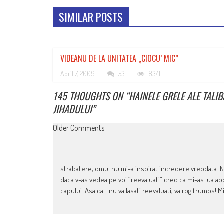
SIMILAR POSTS
VIDEANU DE LA UNITATEA „CIOCU’ MIC”
April 7, 2009
53
8341
145 THOUGHTS ON “
HAINELE GRELE ALE TALI
JIHADULUI
”
COMMENT
Older Comments
NAVIGATION
strabatere, omul nu mi-a inspirat incredere vreodata. Ni
daca v-as vedea pe voi “reevaluati” cred ca mi-as lua a
capului. Asa ca… nu va lasati reevaluati, va rog frumos! M