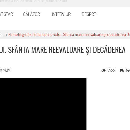
it și eficient, furnizorul de curent sau gaze
T STAR
CĂLĂTORII
INTERVIURI
DESPRE
i...
>
Hainele grele ale talibanismului. Sfânta mare reevaluare şi decăderea J
UI. SFÂNTA MARE REEVALUARE ŞI DECĂDEREA
7732
14
0, 2012