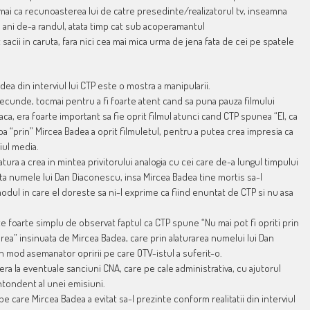
umai ca recunoasterea lui de catre presedinte/realizatorul tv, inseamna
e ani de-a randul, atata timp cat sub acoperamantul
 sacii in caruta, fara nici cea mai mica urma de jena fata de cei pe spatele
ea din interviul lui CTP este o mostra a manipularii.
cunde, tocmai pentru a fi foarte atent cand sa puna pauza filmului
ca, era foarte important sa fie oprit filmul atunci cand CTP spunea “El, ca
. Dupa “prin” Mircea Badea a oprit filmuletul, pentru a putea crea impresia ca
iul media.
ra a crea in mintea privitorului analogia cu cei care de-a lungul timpului
nta numele lui Dan Diaconescu, insa Mircea Badea tine mortis sa-l
modul in care el doreste sa ni-l exprime ca fiind enuntat de CTP si nu asa
te foarte simplu de observat faptul ca CTP spune “Nu mai pot fi opriti prin
rirea” insinuata de Mircea Badea, care prin alaturarea numelui lui Dan
n mod asemanator opririi pe care OTV-istul a suferit-o.
efera la eventuale sanciuni CNA, care pe cale administrativa, cu ajutorul
ntondent al unei emisiuni.
 care Mircea Badea a evitat sa-l prezinte conform realitatii din interviul