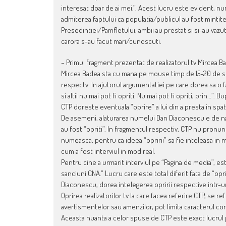
interesat doar de ai mei.”. Acest lucru este evident, n
admiterea faptului ca populatia/publicul au fost mintit
Presedintiei/Pamfletului, ambii au prestat si si-au vazut
carora s-au facut mari/cunoscuti.
– Primul fragment prezentat de realizatorul tv Mircea Bad
Mircea Badea sta cu mana pe mouse timp de 15-20 de se
respectv. In ajutorul argumentatiei pe care dorea sa o fa
si altii nu mai pot fi opriti. Nu mai pot fi opriti, prin…”
CTP doreste eventuala “oprire” a lui din a presta in spat
De asemeni, alaturarea numelui Dan Diaconescu e de natu
au fost “opriti”. In fragmentul respectiv, CTP nu pronu
numeasca, pentru ca ideea “opririi” sa fie inteleasa in 
cum a fost interviul in mod real.
Pentru cine a urmarit interviul pe “Pagina de media”, es
sanciuni CNA.” Lucru care este total diferit fata de “op
Diaconescu, dorea intelegerea opririi respective intr-u
Oprirea realizatorilor tv la care facea referire CTP, se r
avertismentelor sau amenzilor, pot limita caracterul co
Aceasta nuanta a celor spuse de CTP este exact lucrul pe