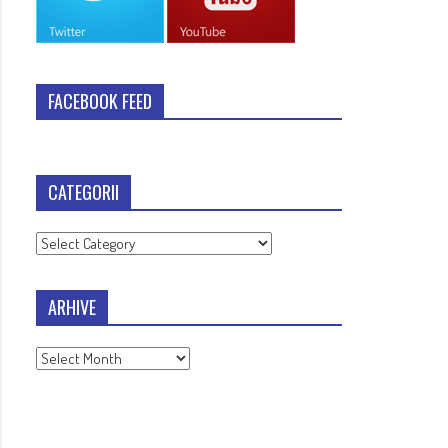
FACEBOOK FEED
CATEGORII
Categorii
ARHIVE
Arhive