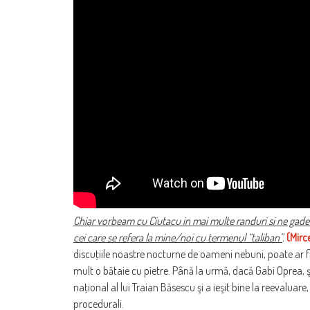
Chiar vorbeam cu Ciutacu in mai multe randuri si ne gad
cei care se refera la mine/noi cu termenul “taliban”
.
(Mirc
discuţiile noastre nocturne de oameni nebuni, poate ar fi c
mult o bătaie cu pietre. Până la urmă, dacă Gabi Oprea, şe
naţional al lui Traian Băsescu şi a ieşit bine la reevalua
procedurali.