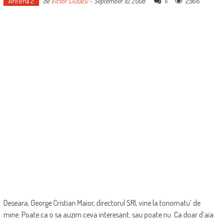
Antena 2
11
2566
de
Victor Ciutacu
-
September 10, 2008
Deseara, George Cristian Maior, directorul SRI, vine la tonomatu’ de
mine. Poate ca o sa auzim ceva interesant; sau poate nu. Ca doar d’aia