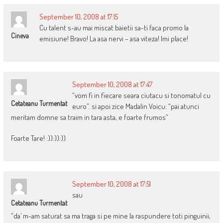
September 10, 2008 at 17:15
Cu talent s-au mai miscat baietii sa-ti faca promo la
Cineva
emisiune! Bravo! La asa nervi – asa viteza! Imi place!
September 10, 2008 at 17:47
“vom fi in fiecare seara ciutacu si tonomatul cu
Cetateanu Turmentat
euro”. si apoi zice Madalin Voicu: “pai atunci
meritam domne sa traim in tara asta, e foarte frumos”
Foarte Tare! :)):)):))
September 10, 2008 at 17:51
sau
Cetateanu Turmentat
“da’ m-am saturat sa ma traga si pe mine la raspundere toti pinguinii,