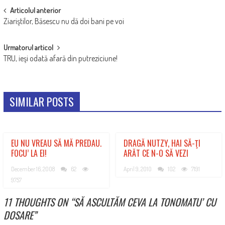
POST
Articolul anterior
Ziariştilor, Băsescu nu dă doi bani pe voi
NAVIGATION
Urmatorul articol
TRU, ieşi odată afară din putreziciune!
SIMILAR POSTS
EU NU VREAU SĂ MĂ PREDAU.
DRAGĂ NUTZY, HAI SĂ-ŢI
FOCU’ LA EI!
ARĂT CE N-O SĂ VEZI
December 16, 2008
62
April 9, 2010
102
7191
9757
11 THOUGHTS ON “
SĂ ASCULTĂM CEVA LA TONOMATU’ CU
DOSARE
”