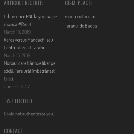
ARTICOLE RECENTE:
CE-MI PLACE:
Orban duce PNL la groapa pe
mana.ciutacu.ro
muzica #Rezist
Taranu’ de Badea
March 19, 2019
Rares versus Mandachi sau
Confruntarea Titanilor
March 15, 2019
Moroiul care bântuie liber pe
sticlă. Tare urât îmbătrânești,
Cristi….
June 20, 2017
TWITTER FEED
Could not authenticate you.
CONTACT