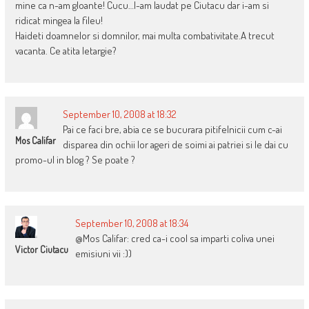
mine ca n-am gloante! Cucu…l-am laudat pe Ciutacu dar i-am si
ridicat mingea la fileu!
Haideti doamnelor si domnilor, mai multa combativitate.A trecut
vacanta. Ce atita letargie?
September 10, 2008 at 18:32
Pai ce faci bre, abia ce se bucurara pitifelnicii cum c-ai
Mos Califar
disparea din ochii lor ageri de soimi ai patriei si le dai cu
promo-ul in blog ? Se poate ?
September 10, 2008 at 18:34
@Mos Califar: cred ca-i cool sa imparti coliva unei
Victor Ciutacu
emisiuni vii :))