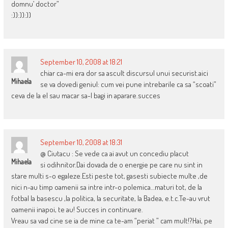
domnu’ doctor”
:)):)):))
September 10, 2008 at 18:21
chiar ca-mi era dor sa ascult discursul unui securist.aici
Mihaela
se va dovedi geniul: cum vei pune intrebarile ca sa “scoati”
ceva de la el sau macar sa-l bagi in aparare.succes
September 10, 2008 at 18:31
@ Ciutacu : Se vede ca ai avut un concediu placut
Mihaela
si odihnitor.Dai dovada de o energie pe care nu sint in
stare multi s-o egaleze.Esti peste tot, gasesti subiecte multe ,de
nici n-au timp oamenii sa intre intr-o polemica…maturi tot, de la
fotbal la basescu ,la politica, la securitate, la Badea, e.t.c.Te-au vrut
oamenii inapoi, te au! Succes in continuare.
Vreau sa vad cine se ia de mine ca te-am “periat ” cam mult!?Hai, pe