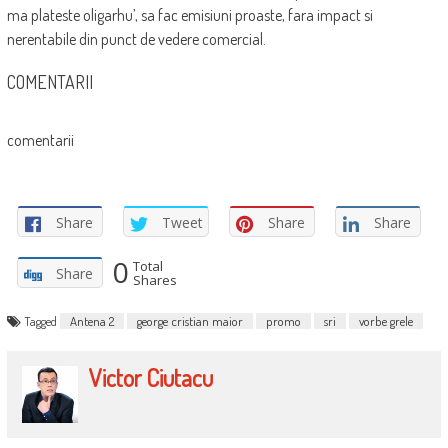
ma plateste oligarhu’, sa fac emisiuni proaste, fara impact si
nerentabile din punct de vedere comercial.
COMENTARII
comentarii
Share
Tweet
Share
Share
0
Total
Share
Shares
Tagged
Antena 2
george cristian maior
promo
sri
vorbe grele
Victor Ciutacu