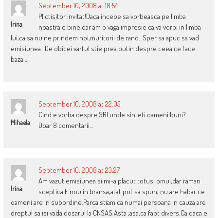
September 10, 2008 at 18:54
Plictisitor invitat!Daca incepe sa vorbeasca pe limba
Irina
noastra e bine,dar am o vaga impresie ca va vorbi in limba
lui,ca sa nu ne prindem noi,muritorii de rand…Sper sa apuc sa vad
emisiunea…De obicei varful stie prea putin despre ceea ce face
baza…
September 10, 2008 at 22:05
Cind e vorba despre SRI unde sinteti oameni buni?
Mihaela
Doar 8 comentarii…
September 10, 2008 at 23:27
Am vazut emisiunea si mi-a placut totusi omul,dar raman
Irina
sceptica.E nou in bransa,atat pot sa spun, nu are habar ce
oameni are in subordine.Parca stiam ca numai persoana in cauza are
dreptul sa isi vada dosarul la CNSAS.Asta ,asa,ca fapt divers.Ca daca e