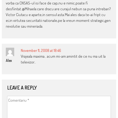
vorba ca CNSAS-ul isi face de cap,nu e nimic,poate fi
desfiintat.@Mihaela:care dracu are curajul nebun sa puna intrebari?
Victor Ciutacu e aparte,in sensul asta.Mai ales daca te-ai fript cu
ei,in virtutea securitatii nationale,pe la vreun moment strategic,gen
revolutie sau mineriada.
November 11, 2008 at 18:46
Vrajeala maxima.. acum mi-am amintit de ce nu ma uit la
Alex
televizor..
LEAVE A REPLY