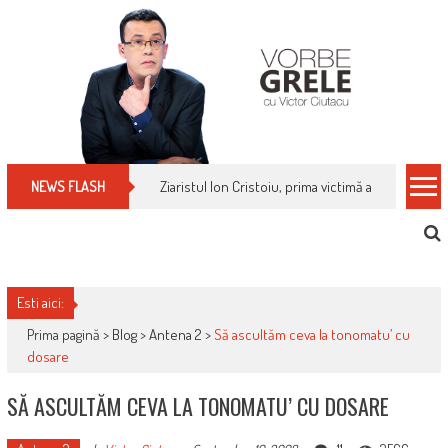
Skip
to
content
Ziaristul Ion Cristoiu, prima victimă a noi cenzuri 
NEWS FLASH
Esti aici:
Prima pagină >
Blog
>
Antena 2
>
Să ascultăm ceva la tonomatu’ cu
dosare
SĂ ASCULTĂM CEVA LA TONOMATU’ CU DOSARE