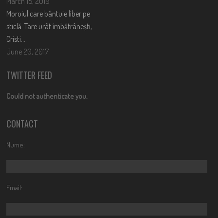
March 15, 2019
Moroiul care bântuie liber pe
sticlă. Tare urât îmbătrânești,
Cristi….
June 20, 2017
TWITTER FEED
Could not authenticate you.
CONTACT
Nume:
Email: