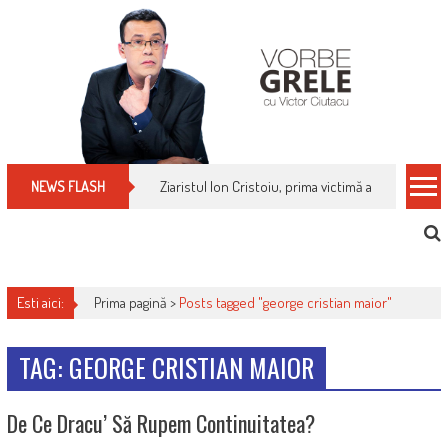
Skip
to
content
Ziaristul Ion Cristoiu, prima victimă a noi cenzuri 
NEWS FLASH
Esti aici:
Prima pagină >
Posts tagged "george cristian maior"
TAG: GEORGE CRISTIAN MAIOR
De Ce Dracu’ Să Rupem Continuitatea?