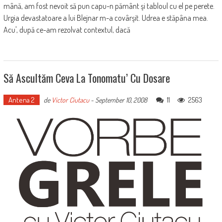
mână, am fost nevoit să pun capu-n pământ şi tabloul cu el pe perete.
Urgia devastatoare a lui Blejnar m-a covârşit. Udrea e stăpâna mea.
Acu', după ce-am rezolvat contextul, dacă
Să Ascultăm Ceva La Tonomatu’ Cu Dosare
Antena 2
11
2563
de
Victor Ciutacu
-
September 10, 2008