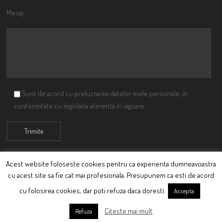
Mesaj:
Sunt de acord cu prelucrarea datelor mele personale, in
conformitate cu legislatia aferenta in vigoare
Acest website foloseste cookies pentru ca experienta dumneavoastra
cu acest site sa fie cat mai profesionala. Presupunem ca esti de acord
© Ciutacu 2015 Parte a Imperiului Ciutacesc.
cu folosirea cookies, dar poti refuza daca doresti.
Accepta
Powered By
Scriptics
Citeste mai mult
Refuza