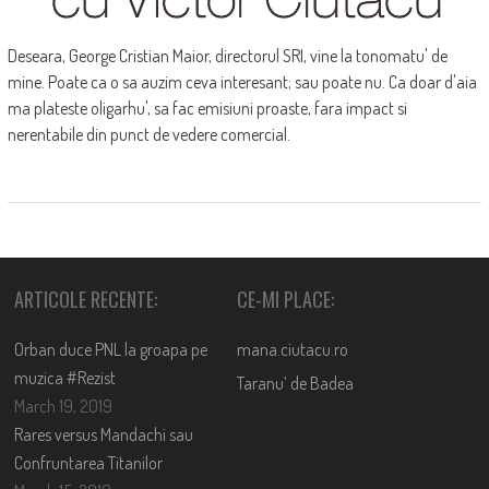
Deseara, George Cristian Maior, directorul SRI, vine la tonomatu' de
mine. Poate ca o sa auzim ceva interesant; sau poate nu. Ca doar d'aia
ma plateste oligarhu', sa fac emisiuni proaste, fara impact si
nerentabile din punct de vedere comercial.
ARTICOLE RECENTE:
CE-MI PLACE:
Orban duce PNL la groapa pe
mana.ciutacu.ro
muzica #Rezist
Taranu’ de Badea
March 19, 2019
Rares versus Mandachi sau
Confruntarea Titanilor