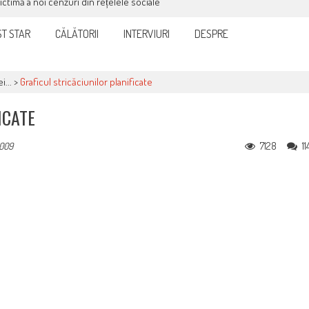
victimă a noi cenzuri din rețelele sociale
T STAR
CĂLĂTORII
INTERVIURI
DESPRE
i...
>
Graficul stricăciunilor planificate
ICATE
7128
11
2009