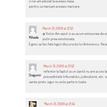
ci ne-am adunat la aceeasi masa
pentru ca mancam aceeasi mancare.
March 31, 2009 at 21:52
@ Victor Am vazut si eu acum emisiunea de ase
Mihaela
putin prea emotionata.
E greu sa faci fata logicii discursului lui Antonescu. Pa
March 31, 2009 at 21:52
referitor la faptul ca un ziarist nu are acces 
Dragomir
presedintele tribunalului, judecatorie, etc. s
oanta-protv, sigur nu este parte in toate.
March 31, 2009 at 21:54