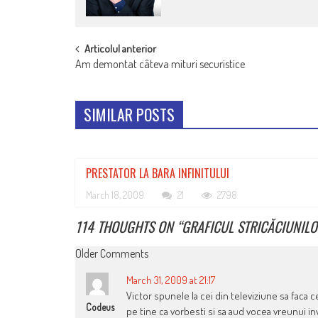
POST
Articolul anterior
Am demontat câteva mituri securistice
NAVIGATION
SIMILAR POSTS
PRESTATOR LA BARA INFINITULUI
March 18, 2009
21
2798
114 THOUGHTS ON “
GRAFICUL STRICĂCIUNILO
COMMENT
Older Comments
NAVIGATION
March 31, 2009 at 21:17
Victor spunele la cei din televiziune sa faca c
Codeus
pe tine ca vorbesti si sa aud vocea vreunui i