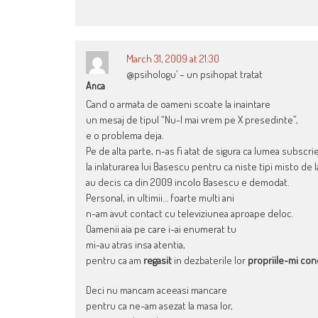
March 31, 2009 at 21:30
@psihologu’ – un psihopat tratat
Anca
Cand o armata de oameni scoate la inaintare
un mesaj de tipul “Nu-l mai vrem pe X presedinte”,
e o problema deja.
Pe de alta parte, n-as fi atat de sigura ca lumea subscri
la inlaturarea lui Basescu pentru ca niste tipi misto de l
au decis ca din 2009 incolo Basescu e demodat.
Personal, in ultimii… foarte multi ani
n-am avut contact cu televiziunea aproape deloc.
Oamenii aia pe care i-ai enumerat tu
mi-au atras insa atentia,
pentru ca am
regasit
in dezbaterile lor
propriile-mi conc
Deci nu mancam aceeasi mancare
pentru ca ne-am asezat la masa lor,