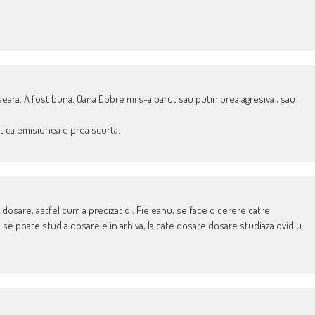
ara. A fost buna. Oana Dobre mi s-a parut sau putin prea agresiva , sau
cat ca emisiunea e prea scurta.
la dosare, astfel cum a precizat dl. Pieleanu, se face o cerere catre
i se poate studia dosarele in arhiva, la cate dosare dosare studiaza ovidiu