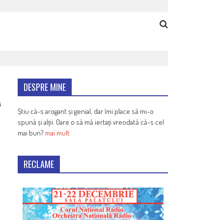
DESPRE MINE
4
Știu că-s arogant și genial, dar îmi place să mi-o
spună și alții. Oare o să mă iertați vreodată că-s cel
mai bun?
mai mult
RECLAME