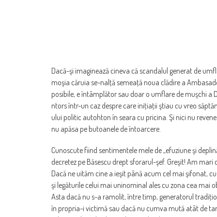
Dacă-şi imaginează cineva că scandalul generat de umfla
moşia căruia se-nalţă semeaţă noua clădire a Ambasadei
posibile, e întâmplător sau doar o umflare de muşchi a DN
ntors într-un caz despre care iniţiaţii ştiau cu vreo săpt
ului politic autohton în seara cu pricina. Şi nici nu reven
nu apăsa pe butoanele de întoarcere.
Cunoscute fiind sentimentele mele de „efuziune şi deplină
decretez pe Băsescu drept sforarul-şef. Greşit! Am mari du
Dacă ne uităm cine a ieşit până acum cel mai şifonat, cu
şi legăturile celui mai uninominal ales cu zona cea mai ob
Asta dacă nu s-a ramolit, între timp, generatorul tradiţion
în propria-i victimă sau dacă nu cumva mută atât de tare,