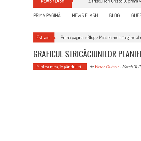
Ziaristul Ion Cristoiu, prima 
NEWS FLASH
PRIMA PAGINĂ
NEWS FLASH
BLOG
GUES
Esti aici:
Prima pagină >
Blog
>
Mintea mea, în gândul e
GRAFICUL STRICĂCIUNILOR PLANIF
Mintea mea, în gândul ei...
de
Victor Ciutacu
-
March 31, 