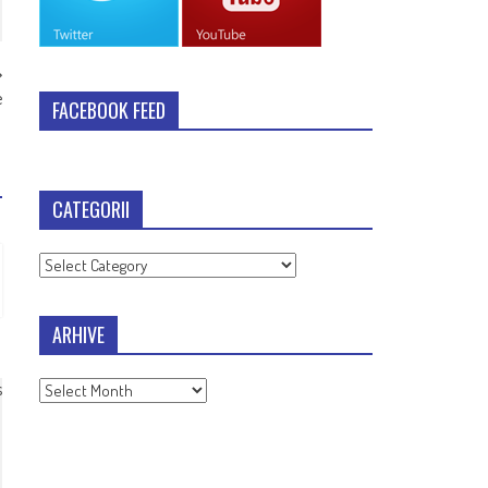
e
FACEBOOK FEED
CATEGORII
Categorii
ARHIVE
Arhive
s