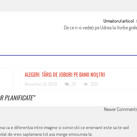
Urmatorul articol
De ce n-o vedeţi pe Udrea la Vorbe grel
ALEGERI: TÂRG DE JOBURI PE BANII NOŞTRI
November 24, 2008
28
3222
R PLANIFICATE
”
Newer Comment
eva ca e diferentza intre imagine si sonor.stii ce enervant este sa te vad
nvitat.de vreo saptamana tot asa merge emisiunea ta.