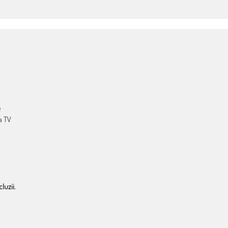
e
a TV
luzii.