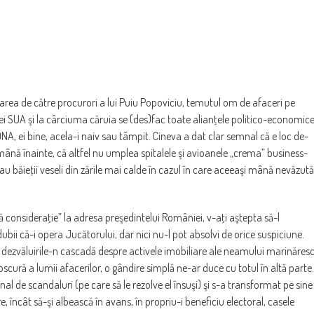
rea de către procurori a lui Puiu Popoviciu, temutul om de afaceri pe
 SUA şi la cârciuma căruia se (des)fac toate alianţele politico-economic
A, ei bine, acela-i naiv sau tâmpit. Cineva a dat clar semnal că e loc de-
ămână înainte, că altfel nu umplea spitalele şi avioanele „crema” business-
eau băieţii veseli din zările mai calde în cazul în care aceeaşi mână nevăzută
 consideraţie” la adresa preşedintelui României, v-aţi aştepta să-l
bii că-i opera Jucătorului, dar nici nu-l pot absolvi de orice suspiciune.
 dezvăluirile-n cascadă despre activele imobiliare ale neamului marinăres
scură a lumii afacerilor, o gândire simplă ne-ar duce cu totul în altă parte.
al de scandaluri (pe care să le rezolve el însuşi) şi s-a transformat pe sine
 încât să-şi albească în avans, în propriu-i beneficiu electoral, casele