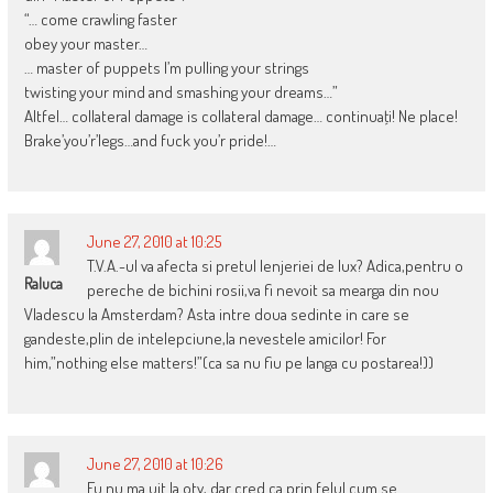
“… come crawling faster
obey your master…
… master of puppets I’m pulling your strings
twisting your mind and smashing your dreams…”
Altfel… collateral damage is collateral damage… continuaţi! Ne place!
Brake’you’r’legs…and fuck you’r pride!…
June 27, 2010 at 10:25
T.V.A.-ul va afecta si pretul lenjeriei de lux? Adica,pentru o
Raluca
pereche de bichini rosii,va fi nevoit sa mearga din nou
Vladescu la Amsterdam? Asta intre doua sedinte in care se
gandeste,plin de intelepciune,la nevestele amicilor! For
him,”nothing else matters!”(ca sa nu fiu pe langa cu postarea!))
June 27, 2010 at 10:26
Eu nu ma uit la otv, dar cred ca prin felul cum se