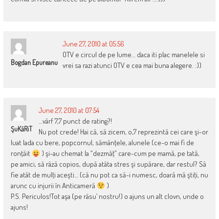
June 27, 2010 at 05:56
OTV e circul de pe lume… daca iti plac manelele si
Bogdan Epureanu
vrei sa razi atunci OTV e cea mai buna alegere. :))
June 27, 2010 at 07:54
…vârf 7,7 punct de rating?!
ŞuKăRiT
Nu pot crede! Hai că, să zicem, o,7 reprezintă cei care şi-or
luat lada cu bere, popcornul, sămânţele, alunele (ce-o mai fi de
ronţăit
) şi-au chemat la “dezmăţ” care-cum pe mamă, pe tată,
pe amici, să râză copios, după atâta stres şi supărare, dar restul? Să
fie atât de mulţi aceşti… (că nu pot ca să-i numesc, doară mă ştiţi, nu
arunc cu injurii în Anticameră
)
P.S. Periculos!Tot aşa (pe râsu’ nostru!) o ajuns un alt clovn, unde o
ajuns!