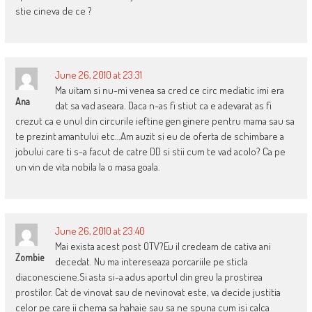
stie cineva de ce ?
June 26, 2010 at 23:31
Ma uitam si nu-mi venea sa cred ce circ mediatic imi era
Ana
dat sa vad aseara. Daca n-as fi stiut ca e adevarat as fi
crezut ca e unul din circurile ieftine gen ginere pentru mama sau sa
te prezint amantului etc…Am auzit si eu de oferta de schimbare a
jobului care ti s-a facut de catre DD si stii cum te vad acolo? Ca pe
un vin de vita nobila la o masa goala.
June 26, 2010 at 23:40
Mai exista acest post OTV?Eu il credeam de cativa ani
Zombie
decedat. Nu ma intereseaza porcariile pe sticla
diaconesciene.Si asta si-a adus aportul din greu la prostirea
prostilor. Cat de vinovat sau de nevinovat este, va decide justitia
celor pe care ii chema sa hahaie sau sa ne spuna cum isi calca