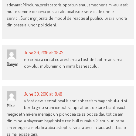
adevarat.Minciuna,prefacatoria,oportunismul,smecheria mi-au lasat
multe semne de ceva pus la cale,poate,de servicii,de unele
servicii.Sunt ingrijorata de modul de reactie al publicului si al unora
din presa,al unor politicieni.
June 30, 2010 at 08:47
eu cred,ca circul cu arestarea a fost de fapt relansarea
Danym
otv-ului. multumim din inima bashescului.
June 30, 2010 at 18:48
a fost ceva senzational la sonisphere!am bagat shut-uri si
Mike
beri la greu si am iceput sa tip cat pot de tare la anthrax,la
megadeth mi-am menajat un pic vocea ca sa pot sa dau tot ce am
din mine la slayer.am bagat niste red bull dupaia si 2 shut-uri ca sa
am energie la metallica.abia astept sa vina la anul in tara, asta daca o
sa mai existe tara.