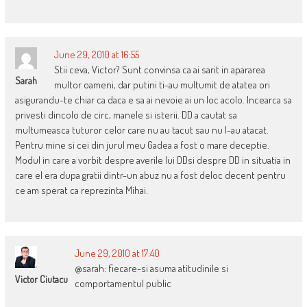
June 29, 2010 at 16:55
Stii ceva, Victor? Sunt convinsa ca ai sarit in apararea
Sarah
multor oameni, dar putini ti-au multumit de atatea ori
asigurandu-te chiar ca daca e sa ai nevoie ai un loc acolo. Incearca sa
privesti dincolo de circ, manele si isterii. DD a cautat sa
multumeasca tuturor celor care nu au tacut sau nu l-au atacat.
Pentru mine si cei din jurul meu Gadea a fost o mare deceptie.
Modul in care a vorbit despre averile lui DDsi despre DD in situatia in
care el era dupa gratii dintr-un abuz nu a fost deloc decent pentru
ce am sperat ca reprezinta Mihai.
June 29, 2010 at 17:40
@sarah: fiecare-si asuma atitudinile si
Victor Ciutacu
comportamentul public