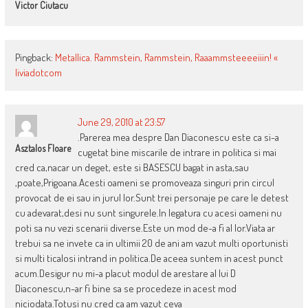
Victor Ciutacu
Pingback:
Metallica. Rammstein, Rammstein, Raaammsteeeeiiin! «
liviadotcom
June 29, 2010 at 23:57
.Parerea mea despre Dan Diaconescu este ca si-a
Asztalos Floare
cugetat bine miscarile de intrare in politica si mai
cred ca,nacar un deget, este si BASESCU bagat in asta,sau
,poate,Prigoana.Acesti oameni se promoveaza singuri prin circul
provocat de ei sau in jurul lor.Sunt trei personaje pe care le detest
cu adevarat,desi nu sunt singurele.In legatura cu acesi oameni nu
poti sa nu vezi scenarii diverse.Este un mod de-a fi al lor.Viata ar
trebui sa ne invete ca in ultimii 20 de ani am vazut multi oportunisti
si multi ticalosi intrand in politica.De aceea suntem in acest punct
acum.Desigur nu mi-a placut modul de arestare al lui D
Diaconescu,n-ar fi bine sa se procedeze in acest mod
niciodata.Totusi nu cred ca am vazut ceva