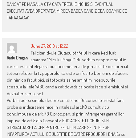
DANSAT PE MASA LA OTV GATA TREBUIE INCHIS SI EVENTUAL
EXECUTAT AVEA DREPTATEA MIRCEA BADEA CAND ZICEA ‘DOAMNE CE
TARAAAAAA’
June 27, 2010 at 12:22
Felicitari d-ule Ciutacu ptr.felul in care i-ati luat
Radu Dragan
apararea “Micului Mogul”. Nu vorbim despre modul in
care acesta intelege sa practice meseria de jurnalist (e de apreciat
totusi ref.doar la tv.poporului ca este un foarte bun om de afaceri,
din nimic a facut bici, si totodata sa ne amintim inceputurile
acestuia la Tele 7ABC cand a dat dovada ca poate face si emisiuni si
dezbateri serioase).
Vorbim pur si simplu despre cetateanul Diaconescu arestat fara
probe si indicii temeinice in intelesul art.143 cumultiv cu
cond.impuse de art.148 C.proc.pen. si prin infrangerea garantiilor
impuse de art.5 din Conventia EDO.ACESTE LUCRURI SUNT
STRIGATOARE LA CER PENTRU FELUL IN CARE SE INTELEGE
INFAPTUIREA ACTULUI DE JUSTITIE DE CATRE PROCURORII DNA (a se