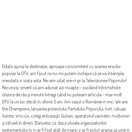
Odată ajunşi la destinaţie, aproape concomitent cu sosirea eroului
popular la OTV, am făcut ce nu-mi putem închipui că se va întâmpla
vreodată-n viaţa asta. Ne-am uitat ore-n şir la Televiziunea Poporului!
Recunosc smerit că am adunat azi-noapte – oscilând între hohote
isterice de râs şi minute întregi când nu puteam articula – mai mult
OTV la un loc decât în ultimii 5 ani. Am văzut o Românie-n mic: We are
the Champions, lansarea proiectului Partidului Poporului, tort, cătuşe,
Axinte, sms-uri, colegi entuziaşti, lăutari, operatorul varicelor, mulţumiri
şi răfuieli în direct. Bănuiesc că, dacă uluiala organizatorilor
evenimentului tv n-ar fi fost atât de mare, s-ar fi putut aranja să vină-n