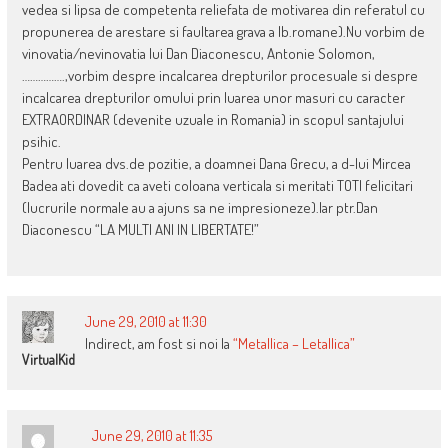
vedea si lipsa de competenta reliefata de motivarea din referatul cu
propunerea de arestare si faultarea grava a lb.romane).Nu vorbim de
vinovatia/nevinovatia lui Dan Diaconescu, Antonie Solomon,
…………….,vorbim despre incalcarea drepturilor procesuale si despre
incalcarea drepturilor omului prin luarea unor masuri cu caracter
EXTRAORDINAR (devenite uzuale in Romania) in scopul santajului
psihic.
Pentru luarea dvs.de pozitie, a doamnei Dana Grecu, a d-lui Mircea
Badea ati dovedit ca aveti coloana verticala si meritati TOTI felicitari
(lucrurile normale au a ajuns sa ne impresioneze).Iar ptr.Dan
Diaconescu “LA MULTI ANI IN LIBERTATE!”
June 29, 2010 at 11:30
Indirect, am fost si noi la
“Metallica – Letallica”
VirtualKid
June 29, 2010 at 11:35