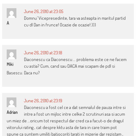
June 26, 2010 at 23:05
Domnu’ Vicepresedinte, tara va asteapta in maritul partid
A
cu dl Dan in frunce! Ocazie de ocazie!:)))
June 26, 2010 at 23:18
Diaconescu ca Diaconescu…. problema este ce ne facem
Miki
cu astia? Cum, cand sau DACA mai scapam de pdl si
Basescu. Daca nu?
June 26, 2010 at 23:19
Diaconescu a fost cel ce a dat semnalul de pauza intre si
Adrian
intre a fost un mijloc intre celke 2 scrutinuri asa si acum
un miez de …oricum tot respectul dar cred ca a facut-o de dragul
viitorului rating , cat despre kktu asta de tara in care traim pot
spune ca suntem umiliti batjocoriti tarati in mizerie dar rezistam ,