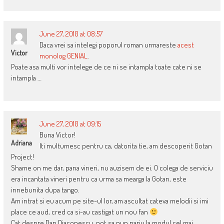
June 27, 2010 at 08:57
Daca vrei sa intelegi poporul roman urmareste
acest
Victor
monolog GENIAL
.
Poate asa multi vor intelege de ce ni se intampla toate cate ni se
intampla …
June 27, 2010 at 09:15
Buna Victor!
Adriana
Iti multumesc pentru ca, datorita tie, am descoperit Gotan
Project!
Shame on me dar, pana vineri, nu auzisem de ei. O colega de serviciu
era incantata vineri pentru ca urma sa mearga la Gotan, este
innebunita dupa tango.
Am intrat si eu acum pe site-ul lor, am ascultat cateva melodii si imi
place ce aud, cred ca si-au castigat un nou fan
Cat despre Dan Diaconescu, pot sa pun pariu la modul cel mai