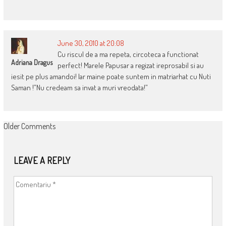
June 30, 2010 at 20:08
Cu riscul de a ma repeta, circoteca a functionat
Adriana Dragus
perfect! Marele Papusar a regizat ireprosabil si au
iesit pe plus amandoi! Iar maine poate suntem in matriarhat cu Nuti
Saman !”Nu credeam sa invat a muri vreodata!”
COMMENT
Older Comments
NAVIGATION
LEAVE A REPLY