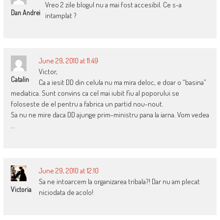
Vreo 2 zile blogul nu a mai fost accesibil. Ce s-a
Dan Andrei
intamplat ?
June 29, 2010 at 11:49
Victor,
Catalin
Ca a iesit DD din celula nu ma mira deloc, e doar o “basina”
mediatica. Sunt convins ca cel mai iubit fiu al poporului se
foloseste de el pentru a fabrica un partid nou-nout.
Sa nu ne mire daca DD ajunge prim-ministru pana la iarna. Vom vedea
…
June 29, 2010 at 12:10
Sa ne intoarcem la organizarea tribala?! Dar nu am plecat
Victoria
niciodata de acolo!