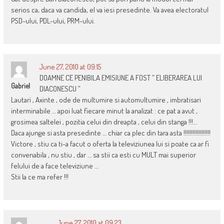
serios ca, daca va candida, el va iesi presedinte. Va avea electoratul
PSD-ului, PDL-ului, PRM-ului.
June 27, 2010 at 09:15
DOAMNE CE PENIBILA EMISIUNE A FOST ” ELIBERAREA LUI
Gabriel
DIACONESCU ”
Lautari , Axinte , ode de multumire si automultumire , imbratisari
interminabile … apoi luat fiecare minut la analizat : ce pat a avut ,
grosimea saltelei , pozitia celui din dreapta , celui din stanga !!!…
Daca ajunge si asta presedinte … chiar ca plec din tara asta !!!!!!!!!!!!!!!!!!
Victore , stiu ca ti-a facut o oferta la televiziunea lui si poate ca ar fi
convenabila , nu stiu , dar … sa stii ca esti cu MULT mai superior
felului de a face televiziune …
Stii la ce ma refer !!!
June 27, 2010 at 09:23