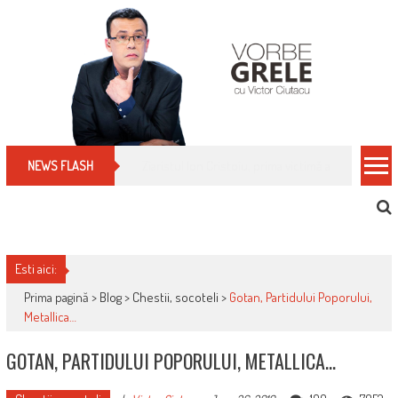
Skip
to
content
Cum îți schimbi, rapid, gratuit și eficient, furniz
NEWS FLASH
Esti aici:
Prima pagină >
Blog
>
Chestii, socoteli
>
Gotan, Partidului Poporului,
Metallica…
GOTAN, PARTIDULUI POPORULUI, METALLICA…