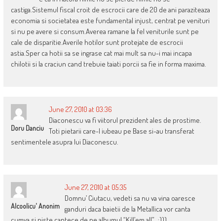
castiga.Sistemul fiscal croit de escrocii care de 20 de ani paraziteaza
economia si societatea este fundamental injust, centrat pe venituri
si nu pe avere si consum.Averea ramane la fel veniturile sunt pe
cale de disparitie.Averile hotilor sunt protejate de escrocii
astia.Sper ca hotii sa se ingrase cat mai mult sa nu-i mai incapa
chilotii si la craciun cand trebuie taiati porcii sa fie in forma maxima.
June 27, 2010 at 03:36
Diaconescu va fi viitorul prezident ales de prostime.
Doru Danciu
Toti pietarii care-l iubeau pe Base si-au transferat
sentimentele asupra lui Diaconescu.
June 27, 2010 at 05:35
Domnu’ Ciutacu, vedeti sa nu va vina oaresce
Alcoolicu' Anonim
ganduri daca baietii de la Metallica vor canta
cumva si niste cantece de pe albumul “Kill’em all”…:)))