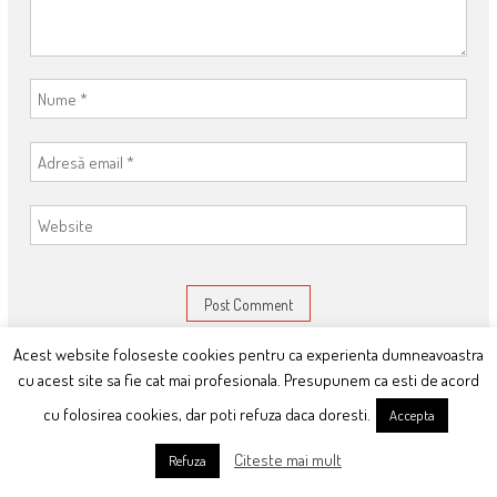
Acest website foloseste cookies pentru ca experienta dumneavoastra
This site uses Akismet to reduce spam.
Learn how your comment data
cu acest site sa fie cat mai profesionala. Presupunem ca esti de acord
is processed
.
cu folosirea cookies, dar poti refuza daca doresti.
Accepta
Citeste mai mult
Refuza
ARTICOLE RECENTE:
CE-MI PLACE: