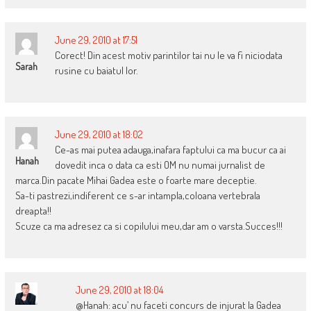
June 29, 2010 at 17:51
Corect! Din acest motiv parintilor tai nu le va fi niciodata
Sarah
rusine cu baiatul lor.
June 29, 2010 at 18:02
Ce-as mai putea adauga,inafara faptului ca ma bucur ca ai
Hanah
dovedit inca o data ca esti OM nu numai jurnalist de
marca.Din pacate Mihai Gadea este o foarte mare deceptie.
Sa-ti pastrezi,indiferent ce s-ar intampla,coloana vertebrala
dreapta!!
Scuze ca ma adresez ca si copilului meu,dar am o varsta.Succes!!!
June 29, 2010 at 18:04
@Hanah: acu’ nu faceti concurs de injurat la Gadea