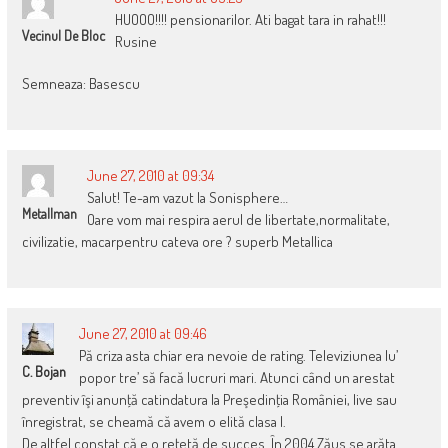
HUOOO!!!! pensionarilor. Ati bagat tara in rahat!!!
Vecinul De Bloc
Rusine
Semneaza: Basescu
June 27, 2010 at 09:34
Salut! Te-am vazut la Sonisphere…
Metallman
Oare vom mai respira aerul de libertate,normalitate,
civilizatie, macarpentru cateva ore ? superb Metallica
June 27, 2010 at 09:46
Pă criza asta chiar era nevoie de rating. Televiziunea lu’
C. Bojan
popor tre’ să facă lucruri mari. Atunci când un arestat
preventiv îşi anunţă catindatura la Preşedinţia României, live sau
înregistrat, se cheamă că avem o elită clasa I.
De altfel constat că e o reţetă de succes. În 2004 Zăus se arăta