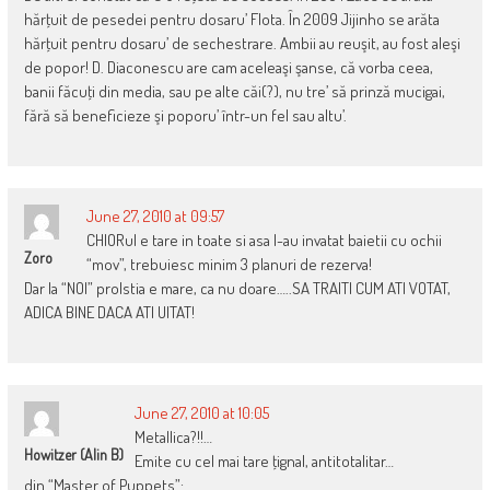
hărţuit de pesedei pentru dosaru’ Flota. În 2009 Jijinho se arăta
hărţuit pentru dosaru’ de sechestrare. Ambii au reuşit, au fost aleşi
de popor! D. Diaconescu are cam aceleaşi şanse, că vorba ceea,
banii făcuţi din media, sau pe alte căi(?), nu tre’ să prinză mucigai,
fără să beneficieze şi poporu’ într-un fel sau altu’.
June 27, 2010 at 09:57
CHIORul e tare in toate si asa l-au invatat baietii cu ochii
Zoro
“mov”, trebuiesc minim 3 planuri de rezerva!
Dar la “NOI” prolstia e mare, ca nu doare…..SA TRAITI CUM ATI VOTAT,
ADICA BINE DACA ATI UITAT!
June 27, 2010 at 10:05
Metallica?!!…
Howitzer (Alin B)
Emite cu cel mai tare ţignal, antitotalitar…
din “Master of Puppets”: