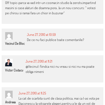
Off topic-parca va vad intr-un cosmar,in studio la zerotv,impartind
masini si case alaturi de doamna pora…la un nou concurs: ” votezi
pe chirou si ramai fara un chior in buzunar”
June 27, 2010 at 10:59
De ce nu faci publice toate comentariile?
Vecinul De Bloc
June 27, 2010 at 11:21
@Vecinul: fiindca nici nu vreau si nici nu ma poate
Victor Ciutacu
obliga nimeni
June 27, 2010 at 11:25
La cat de scarbita sunt de clasa politica, mai ca l-as vota pe
Andreea
Diaconescu la viitoarele alegeri,pentru a le da un vot de