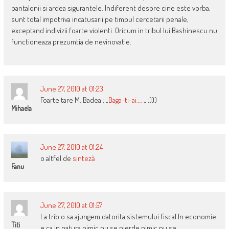
pantalonii si ardea sigurantele. Indiferent despre cine este vorba,
sunt total impotriva incatusarii pe timpul cercetarii penale,
exceptand indivizii foarte violenti. Oricum in tribul lui Bashinescu nu
functioneaza prezumtia de nevinovatie.
June 27, 2010 at 01:23
Foarte tare M. Badea : „
Baga-ti-ai….
„ :)))
Mihaela
June 27, 2010 at 01:24
o altfel de
sinteză
Fanu
June 27, 2010 at 01:57
La trib o sa ajungem datorita sistemului fiscal.In economie
Titi
e ca in natura nimic nu se pierde nimic nu se