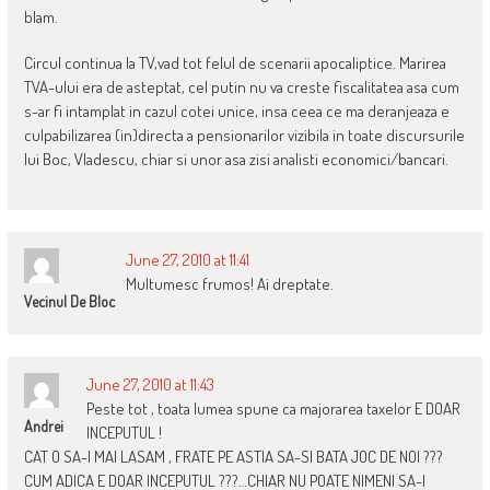
blam.
Circul continua la TV,vad tot felul de scenarii apocaliptice. Marirea
TVA-ului era de asteptat, cel putin nu va creste fiscalitatea asa cum
s-ar fi intamplat in cazul cotei unice, insa ceea ce ma deranjeaza e
culpabilizarea (in)directa a pensionarilor vizibila in toate discursurile
lui Boc, Vladescu, chiar si unor asa zisi analisti economici/bancari.
June 27, 2010 at 11:41
Multumesc frumos! Ai dreptate.
Vecinul De Bloc
June 27, 2010 at 11:43
Peste tot , toata lumea spune ca majorarea taxelor E DOAR
Andrei
INCEPUTUL !
CAT O SA-I MAI LASAM , FRATE PE ASTIA SA-SI BATA JOC DE NOI ???
CUM ADICA E DOAR INCEPUTUL ???…CHIAR NU POATE NIMENI SA-I