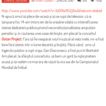
Chestii, socoteli
100
7052
de
Victor Ciutacu
-
June 26, 2010
http://www.youtube.com/watch?v=3zD9W9SZj9w&feature=related
N-apucă omul să plece de-acasă şi să se rupă de televizor, că ia
ţărişoara foc. M-am întors ieri de la orezărie odată cu intensificarea
isteriei dezbaterii publice privind neconstituţionalitatea amputării
pensiilor şi, în căutarea unei oaze de linişte, am plecat la concertul
Gotan Project
. Fără să fie neapărat visul muzical al vieţii mele, mi-a fost
bine fără isterie, într-o lume decentă şi linştită. Până când…sms-ul
îngerului păzitor a rupt vraja: Dan Diaconescu a fost pus în libertate!
Am plecat, la sfârşitul concertului, să bem un şpriţ la nişte prieteni
acasă şi să vedem ce mai era de văzut la ora aia din la Campionatul
Mondial de fotbal.