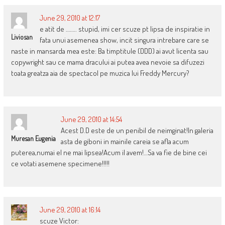
June 29, 2010 at 12:17
e atit de …….. stupid, imi cer scuze pt lipsa de inspiratie in
Liviosan
fata unui asemenea show, incit singura intrebare care se
naste in mansarda mea este: Ba timptitule (DDD) ai avut licenta sau
copywright sau ce mama dracului ai putea avea nevoie sa difuzezi
toata greatza aia de spectacol pe muzica lui Freddy Mercury?
June 29, 2010 at 14:54
Acest D.D este de un penibil de neimginat!In galeria
Muresan Eugenia
asta de giboni in mainile careia se afla acum
puterea,numai el ne mai lipsea!Acum il avem!…Sa va fie de bine cei
ce votati asemene specimene!!!!!
June 29, 2010 at 16:14
scuze Victor: