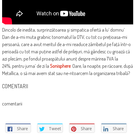
Dincolo de inedita, surprinzătoarea şi simpatica ofertă a lu’ domnu’
Dan de a-mi muta grabnic tonomatul la OTV, cu tot cu preţioasa-mi
persoană, care a avut meritul de a-mi readuce zâmbetul pe faţă într-o
perioadă cu tot mai puţine astfel de prilejuri, mă gândesc cu groază că
azi plecăm, pe fondul proaspătului anunţ despre mărirea TVA la
24%, pentru juma’ de zi la
Sonisphere
. Oare, la noapte, pe răcoare, după
Metallica, o să mai avem stat sau ne-ntoarcem la organizarea tribală?
COMENTARII
comentarii
Share
Tweet
Share
Share