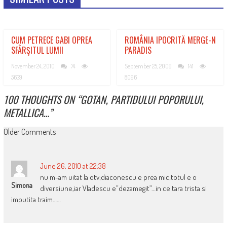
CUM PETRECE GABI OPREA
ROMÂNIA IPOCRITĂ MERGE-N
SFÂRŞITUL LUMII
PARADIS
November 24, 2010
74
September 25, 2009
141
5639
8096
100 THOUGHTS ON “
GOTAN, PARTIDULUI POPORULUI,
METALLICA…
”
COMMENT
Older Comments
NAVIGATION
June 26, 2010 at 22:38
nu m-am uitat la otv;diaconescu e prea mic;totul e o
Simona
diversiune,iar Vladescu e”dezamegit”…in ce tara trista si
imputita traim……