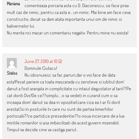
Mariana
comenteaza porcaria asta cu D. Diaconescu, se face prea
mult caz de nimic, pentru ca asta e , un nimic. Mai bine am face ceva
constructiv, decat sa dam atata importanta unui om de nimic si
balivernelor lui.
Nu merita nci macar un comentariu negativ. Pentru mine nu exista!
June 27, 2010 at 10:52
Domnule Ciutacu!
Stelos
Nu obisnuiesc sa fac pariuri,dar o voi face de data
asta!Pecat pariem ca toata mascarada cu zeroteve si iubitul dom’
danut a fost aranjata in complicitate cu intaiul degustator al tarii??Pe
cat doriti Dvs!De ce??simplu….o sa vedeti in curand cum o sa
inceapa dom’ danut sa dea in opozitie(care cica ea l-ar fii dorit
arestat)si in posturile tv care nu sunt de partea kmerhilor
portocalii??ce partid,ce presedentie??o noua incercare de a lua
mintile romanilor si asa imbecilizati de acest guvern mizerabil..
Timpul va decide cine va castiga pariul…