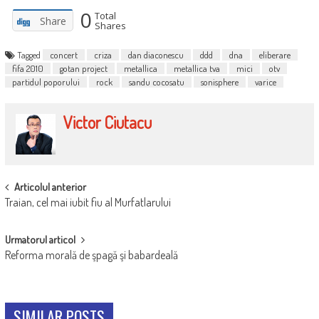
0
Total
Share
Shares
Tagged
concert
criza
dan diaconescu
ddd
dna
eliberare
fifa 2010
gotan project
metallica
metallica tva
mici
otv
partidul poporului
rock
sandu cocosatu
sonisphere
varice
Victor Ciutacu
POST
Articolul anterior
Traian, cel mai iubit fiu al Murfatlarului
NAVIGATION
Urmatorul articol
Reforma morală de şpagă şi babardeală
SIMILAR POSTS