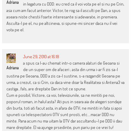
Adriana
in legatura cu DDD: eu cred ca il voi vota pe el si nu pe Crin,
asa cum am facut anterior. Victor, te rog sa il asculti pe Dan, a spus
aseara niste chestii foarte interesante si adevarate, in premiera.
Asculta-l pe el, nu pe altcineva, si spune-mi sincer daca nu il vei
vota pe el.
June 29, 2010 at 16:18
a spus ca l-au chemat intr-o camera alaturi de Geoana si
Adriana
de un super om de afaceri ; asta din urma i-ar fi zis sa-l
sustina pe Geoana, DDD a zis ca-l sustine, s-a razgandit Geoana pe
urma, a crezut, ca si Crin, ca daca vine doar la Realitatea si Antena3 va
castiga…fals, are dreptate Dan in tot ce spune.
Cum e posibil, Victore, ca voi, televiziunile, sa ne mintiti pe noi,
poporul roman, in halul asta? Ati pus in seara aia de alegeri sondaje
din burta, toti ati facut asta, in afara de OTV; ne mintiti in fata si apoi
spuneti ca telespectatorii OTV sunt prosti, etc….macar DDD nu
minte. Pana acum nu ma uitam la OTV dar ascultandu-l pe DDD ii dau
mare dreptate. El va ajunge prsedinte, pun pariu pe ce vrei tu!