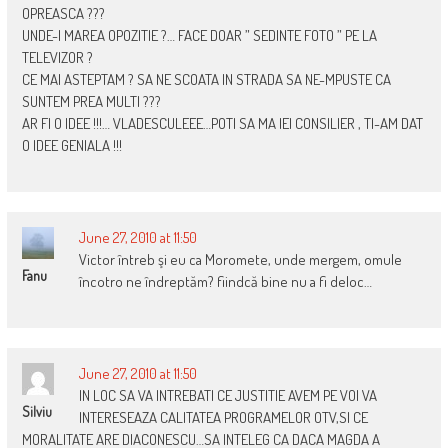
OPREASCA ???
UNDE-I MAREA OPOZITIE ?… FACE DOAR ” SEDINTE FOTO ” PE LA
TELEVIZOR ?
CE MAI ASTEPTAM ? SA NE SCOATA IN STRADA SA NE-MPUSTE CA
SUNTEM PREA MULTI ???
AR FI O IDEE !!!… VLADESCULEEE…POTI SA MA IEI CONSILIER , TI-AM DAT
O IDEE GENIALA !!!
June 27, 2010 at 11:50
Victor întreb şi eu ca Moromete, unde mergem, omule
Fanu
încotro ne îndreptăm? fiindcă bine nu a fi deloc…
June 27, 2010 at 11:50
IN LOC SA VA INTREBATI CE JUSTITIE AVEM PE VOI VA
Silviu
INTERESEAZA CALITATEA PROGRAMELOR OTV,SI CE
MORALITATE ARE DIACONESCU…SA INTELEG CA DACA MAGDA A