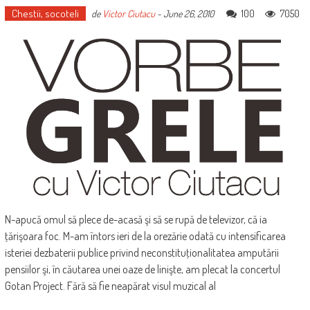
Chestii, socoteli
100
7050
de
Victor Ciutacu
-
June 26, 2010
N-apucă omul să plece de-acasă şi să se rupă de televizor, că ia
ţărişoara foc. M-am întors ieri de la orezărie odată cu intensificarea
isteriei dezbaterii publice privind neconstituţionalitatea amputării
pensiilor şi, în căutarea unei oaze de linişte, am plecat la concertul
Gotan Project. Fără să fie neapărat visul muzical al