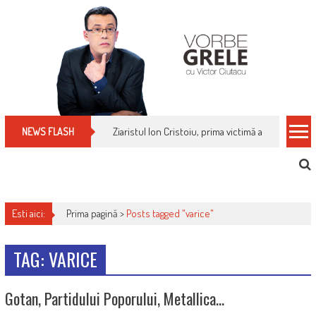
Skip
to
content
Ziaristul Ion Cristoiu, prima victimă a noi cenzuri 
NEWS FLASH
Esti aici:
Prima pagină >
Posts tagged "varice"
TAG: VARICE
Gotan, Partidului Poporului, Metallica…