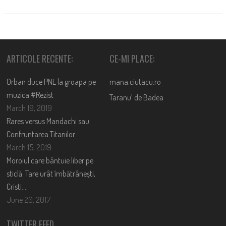
ARTICOLE RECENTE:
CE-MI PLACE:
Orban duce PNL la groapa pe
mana.ciutacu.ro
muzica #Rezist
Taranu’ de Badea
March 19, 2019
Rares versus Mandachi sau
Confruntarea Titanilor
March 15, 2019
Moroiul care bântuie liber pe
sticlă. Tare urât îmbătrânești,
Cristi….
June 20, 2017
TWITTER FEED