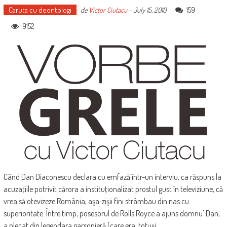
Caruta cu deontologi
159
de
Victor Ciutacu
-
July 15, 2010
9152
Când Dan Diaconescu declara cu emfază într-un interviu, ca răspuns la
acuzaţiile potrivit cărora a instituţionalizat prostul gust în televiziune, că
vrea să otevizeze România, aşa-zişii fini strâmbau din nas cu
superioritate. Între timp, posesorul de Rolls Royce a ajuns domnu' Dan,
a plecat din legendara garsonieră (care era, totuşi,