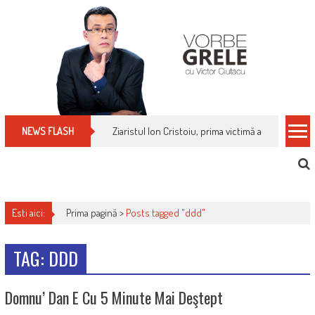
Skip
to
content
Ziaristul Ion Cristoiu, prima victimă a noi cenzuri 
NEWS FLASH
Esti aici:
Prima pagină >
Posts tagged "ddd"
TAG: DDD
Domnu’ Dan E Cu 5 Minute Mai Deştept