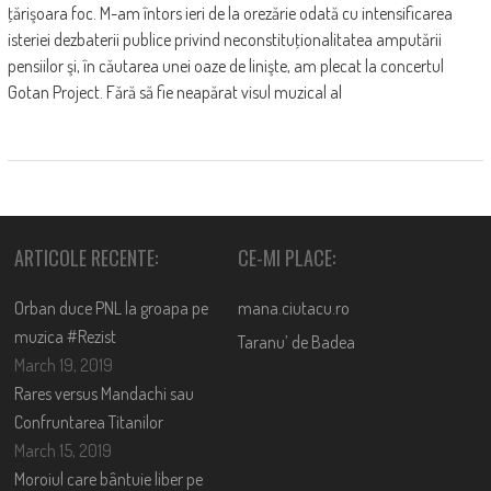
ţărişoara foc. M-am întors ieri de la orezărie odată cu intensificarea
isteriei dezbaterii publice privind neconstituţionalitatea amputării
pensiilor şi, în căutarea unei oaze de linişte, am plecat la concertul
Gotan Project. Fără să fie neapărat visul muzical al
ARTICOLE RECENTE:
CE-MI PLACE:
Orban duce PNL la groapa pe
mana.ciutacu.ro
muzica #Rezist
Taranu’ de Badea
March 19, 2019
Rares versus Mandachi sau
Confruntarea Titanilor
March 15, 2019
Moroiul care bântuie liber pe