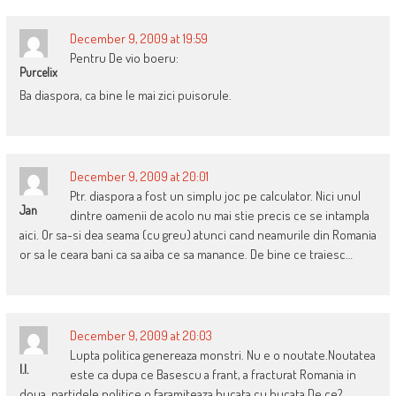
December 9, 2009 at 19:59
Pentru De vio boeru:
Purcelix
Ba diaspora, ca bine le mai zici puisorule.
December 9, 2009 at 20:01
Ptr. diaspora a fost un simplu joc pe calculator. Nici unul
Jan
dintre oamenii de acolo nu mai stie precis ce se intampla
aici. Or sa-si dea seama (cu greu) atunci cand neamurile din Romania
or sa le ceara bani ca sa aiba ce sa manance. De bine ce traiesc…
December 9, 2009 at 20:03
Lupta politica genereaza monstri. Nu e o noutate.Noutatea
I.I.
este ca dupa ce Basescu a frant, a fracturat Romania in
doua, partidele politice o faramiteaza bucata cu bucata.De ce?