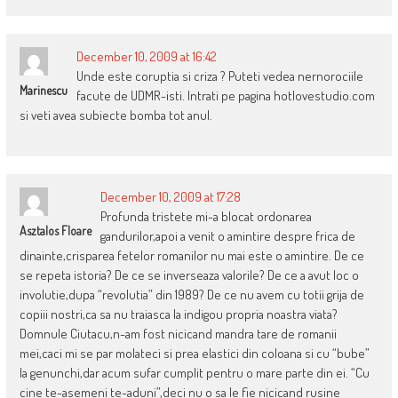
December 10, 2009 at 16:42
Unde este coruptia si criza ? Puteti vedea nernorociile
Marinescu
facute de UDMR-isti. Intrati pe pagina hotlovestudio.com
si veti avea subiecte bomba tot anul.
December 10, 2009 at 17:28
Profunda tristete mi-a blocat ordonarea
Asztalos Floare
gandurilor,apoi a venit o amintire despre frica de
dinainte,crisparea fetelor romanilor nu mai este o amintire. De ce
se repeta istoria? De ce se inverseaza valorile? De ce a avut loc o
involutie,dupa “revolutia” din 1989? De ce nu avem cu totii grija de
copiii nostri,ca sa nu traiasca la indigou propria noastra viata?
Domnule Ciutacu,n-am fost nicicand mandra tare de romanii
mei,caci mi se par molateci si prea elastici din coloana si cu “bube”
la genunchi,dar acum sufar cumplit pentru o mare parte din ei. “Cu
cine te-asemeni te-aduni”,deci nu o sa le fie nicicand rusine