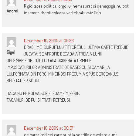
Rigiditatea politica, orgoliul nemasurat si demagogia nu pot
Andrei
insemna drept coloana vertebrala, aviz Crin.
December 10, 2009 at 00:23
DRAGII MEI CIURUITI,NU FITI CREDULI ULTIMA CARTE TREBUIE
Gigel
JUCATA. SE APROPIE DECADA A TREIA A LUNII
DECEMBRIE,OBLOJITI CU APA OXIGENATA URMELE
IMPUSCATURILOR ADMINISTRATE DE BASESCU SI CAMARILA
LUI,FORMATA DIN PORCI MINCINOSI PRECUM A SPUS BERCEANU,SI
REPETATI EPISODUL.
DACA NU.PE NOI VA SCRIE ,FOAME,MIZERIE,
TACAMURI DE PUI SI FRATII PETREUSI.
December 10, 2009 at 00:57
de parca toti cei care sunt la sectiile de votare sunt