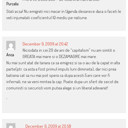
Purcelix
Stati acsa! Nu emigrati nici macar in Uganda deoarece daca o faceti le
veti injumatati coeficientul IQ mediu pe natiune.
December 9, 2009 at 20:42
Niciodata in cei 20 de ani de “capitalism” nu am simtit o
Anca
GREATA mai mare si o DEZAMAGIRE mai mare.
Nu mai sunt atat de tanara ca sa emigrez si sa o iau de la capat in alta
parte(ptr. ca asta a fost primul impuls luni dimineta), dar nici prea
batrana cat sa nu mai pot spera ca dupa acesti 5 ani care vor fi
infernali, ne va veni mintea la cap. Poate dupa un sfert de secol de
comunisti si securisti vom putea alege si un liberal adevarat!
‘
December 9, 2009 at 20:58