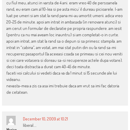
cu fiul meu, atunci in varsta de 4 ani. eram vreo 40 de persoanela
rand, eu eram cam al 10-lea si pe asta micu` il dureau picioarele. l-am
luat pe umeri si am stat la rand pana mi-au amortit umerii. adica vreo
20-25 de minute. apoi am intrat in ambasada (in renovare atunci) si
am cerut un formular de declaratie pe propria raspundere. am iesit
(pentru ca nu mai aveam loc inauntru) si am completat-o in curte.
apoi am intrat, am stat la rand sa o depun si sa primesc stampila. am
intrat in “cabina”, am votat, am mai stat putin din ou la rand sa-mi
recuperez pasaportul (la aceeasi coada se primeau si cei nou veniti
si cei care votasera si doreau sa-si recupereze actele dupa votare).
deci toata distractia a durat cam 40-45 de minute.
faceti voi calcului si vedeti daca va da 1 minut si 15 secunde ale lui
videanu.
nevasta-mea a zis ca asa imi trebuie daca am vrut sa imi fac datoria
de cetatean.
December 10, 2009 at 10:21
liberal….
Marian