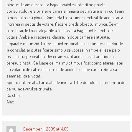
bine-mi taiam o mana. La Haga, innaintea intrarii pe poarta
consulatului, era un nene care ne inmana declaratiile iar in curteera
o masa plina cu pixuri. Completa toata lumea declaratiile acolo, iar la
intrarea in sectia de votare, fiecare preda obiectul muncii. Ce-mi
pare bizar, le toate alegerile a fost asa, la Haga sunt 2 sectii de
votare. Ambele in aceeasi cladire, in doua camere alaturate,
separate de un zid. Cineva rauintentionat, si cu concursul celor de
la consulat, ar putea foarte simplu sa voteze in ambele. Iese pe o
usa si intra pe cealalta. Din ce am vazut acolo, insa, functionarii
pareau cinstiti. Ce luase cel mai mult timp, a fost completarea listei
cu votantii de catre d-soarele de acolo. Lista pe care trebuia sa
semnezi, ca ai votat.
Sper ca informatia furnizata de mie sa-ti fie de folos, oarecum. Si de
ce nu, adevarul sa triumfe.
Cu stima,
Alex.
December 11, 2009 at 14:05