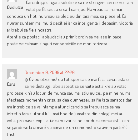
Oana draga singura solutie e sa ne stringem cei ce nu l-am
Ovidiutzu
votat pe Basescu si sa-l dam jos. Nu vreau sa ma mai
conduca un hot, nu vreau sa plec eu din tara mea, sa plece el. Ca
numar suntem mai multi decit ei iar ca inteligenta ii depasim, victoria
ar trebui sa fie a noastra.
Atentie ca postacii aplaudaci au primit ordin sa ne lase in pace
poate ne calmam singuri dar serviciile ne monitorizeza
December 9, 2009 at 22:26
@ Oviudiutzu: ms! eu tot sper sa se mai faca ceva.. asta o
Oana
sa ne distruga.. abia astept sa se vaite astia kre au votat
pro base k n`au locuri de munca sau mai stiu eu ce.. pe mine nu ma
afecteaza momentan criza. sa dea dumnezeu sa fie tata sanatos,dar
ma intreb ce se va intampla atunci cand o sa trebuiasca sa ma
intretin fara ajutorul lui… mai bne de jumatate din colegii mei au
votat pro base. explicatia: ca nu vor sa ne conduca comunistii. oare
se gandesc la urmari?k tocmai de un comunist o sa avem parte?:(
trist..