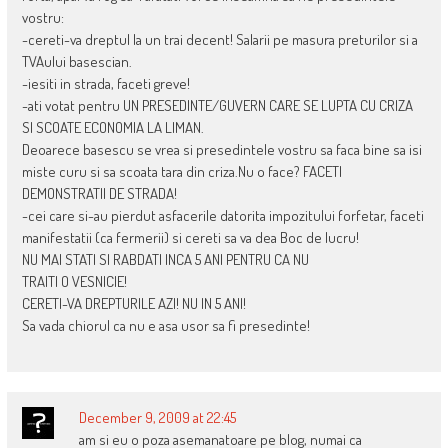
vostru:
-cereti-va dreptul la un trai decent! Salarii pe masura preturilor si a
TVAului basescian.
-iesiti in strada, faceti greve!
-ati votat pentru UN PRESEDINTE/GUVERN CARE SE LUPTA CU CRIZA
SI SCOATE ECONOMIA LA LIMAN.
Deoarece basescu se vrea si presedintele vostru sa faca bine sa isi
miste curu si sa scoata tara din criza.Nu o face? FACETI
DEMONSTRATII DE STRADA!
-cei care si-au pierdut asfacerile datorita impozitului forfetar, faceti
manifestatii (ca fermerii) si cereti sa va dea Boc de lucru!
NU MAI STATI SI RABDATI INCA 5 ANI PENTRU CA NU
TRAITI O VESNICIE!
CERETI-VA DREPTURILE AZI! NU IN 5 ANI!
Sa vada chiorul ca nu e asa usor sa fi presedinte!
December 9, 2009 at 22:45
am si eu o poza asemanatoare pe blog, numai ca