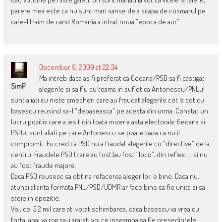
parere mea este ca nu sunt mari sanse de a scapa de cosmarul pe
care-l traim de cand Romania a intrat noua “epoca de aur”
December 9, 2009 at 22:34
Ma intreb daca as fi preferat ca Geoana/PSD sa fi castigat
SimP
alegerile si sa fiu cu teama in suflet ca Antonescu/PNLul
sunt aliati cu niste smecheri care au fraudat alegerile cot la cot cu
basescu reusind sa-l “depaseasca” pe acesta din urma. Constat un
lucru pozitiv care a iesit din toata mizeria asta electorala: Geoana si
PSDul sunt aliati pe care Antonescu se poate baza ca nu il
compromit. Eu cred ca PSD nu a fraudat alegerile cu “directive” de la
centru. Fraudele PSD (care au fost)au fost “loco”, din reflex …. si nu
au fost fraude majore.
Daca PSD reusesc sa obtina refacerea alegerilor, e bine. Daca nu,
atunci alianta formata PNL/PSD/UDMR ar face bine sa fie unita si sa
steie in opozitie.
Voi, cei 5.2 mil care ati votat schimbarea, daca basescu va vrea cu
forta, apai va rog sa-i aratati voi ce inseamna sa fie presedintele