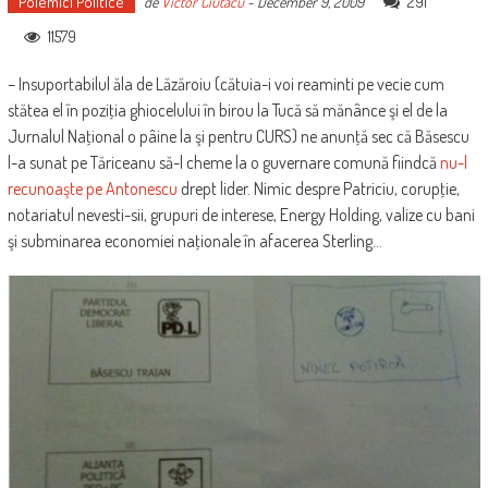
Polemici Politice
291
de
Victor Ciutacu
-
December 9, 2009
11579
– Insuportabilul ăla de Lăzăroiu (cătuia-i voi reaminti pe vecie cum
stătea el în poziţia ghiocelului în birou la Tucă să mănânce şi el de la
Jurnalul Naţional o pâine la şi pentru CURS) ne anunţă sec că Băsescu
l-a sunat pe Tăriceanu să-l cheme la o guvernare comună fiindcă
nu-l
recunoaşte pe Antonescu
drept lider. Nimic despre Patriciu, corupţie,
notariatul nevesti-sii, grupuri de interese, Energy Holding, valize cu bani
şi subminarea economiei naţionale în afacerea Sterling…