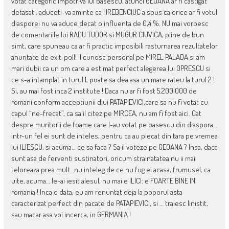
votat categoric impotriva lui basescu, atunci GEOANA ar fi castigat
detasat : aduceti-va aminte ca HREBENCIUC a spus ca orice ar fi votul
diasporei nu va aduce decat o influenta de 0,4 %. NU mai vorbesc
de comentariile lui RADU TUDOR si MUGUR CIUVICA, pline de bun
simt, care spuneau ca ar fi practic imposibili rasturnarea rezultatelor
anuntate de exit-poll! Il cunosc personal pe MIREL PALADA si am
mari dubii ca un om care a estimat perfect alegerea lui OPRESCU si
ce s-a intamplat in turul 1, poate sa dea asa un mare rateu la turul 2 !
Si, au mai fost inca 2 institute ! Daca nu ar fi fost 5.200.000 de
romani conform acceptiunii dlui PATAPIEVICI,care sa nu fi votat cu
capul “ne-frecat”, ca sa il citez pe MIRCEA, nu am fi fost aici. Cat
despre muritorii de foame care l-au votat pe basescu din diaspora…
intr-un fel ei sunt de inteles, pentru ca au plecat din tara pe vremea
lui ILIESCU, si acuma… ce sa faca ? Sa il voteze pe GEOANA ? Insa, daca
sunt asa de ferventi sustinatori, oricum strainatatea nu ii mai
teloreaza prea mult…nu inteleg de ce nu fug ei acasa, frumusel, ca
uite, acuma… le-ai iesit alesul, nu mai e ILICI: e FOARTE BINE IN
romania ! Inca o data, eu am renuntat deja la poporul asta
caracterizat perfect din pacate de PATAPIEVICI, si … traiesc linistit,
sau macar asa voi incerca, in GERMANIA !