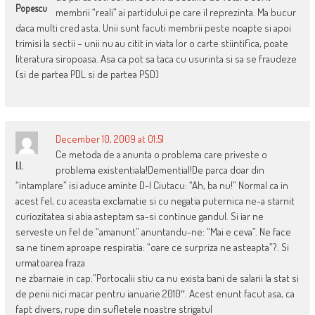
Popescu
membrii “reali” ai partidului pe care il reprezinta. Ma bucur
daca multi cred asta. Unii sunt facuti membrii peste noapte si apoi
trimisi la sectii – unii nu au citit in viata lor o carte stiintifica, poate
literatura siropoasa. Asa ca pot sa taca cu usurinta si sa se fraudeze
(si de partea PDL si de partea PSD)
December 10, 2009 at 01:51
Ce metoda de a anunta o problema care priveste o
I.I.
problema existentiala!Demential!De parca doar din
“intamplare” isi aduce aminte D-l Ciutacu: “Ah, ba nu!” Normal ca in
acest fel, cu aceasta exclamatie si cu negatia puternica ne-a starnit
curiozitatea si abia asteptam sa-si continue gandul. Si iar ne
serveste un fel de “amanunt” anuntandu-ne: “Mai e ceva”. Ne face
sa ne tinem aproape respiratia: “oare ce surpriza ne asteapta”?. Si
urmatoarea fraza
ne zbarnaie in cap:”Portocalii stiu ca nu exista bani de salarii la stat si
de penii nici macar pentru ianuarie 2010″. Acest enunt facut asa, ca
fapt divers, rupe din sufletele noastre strigatul