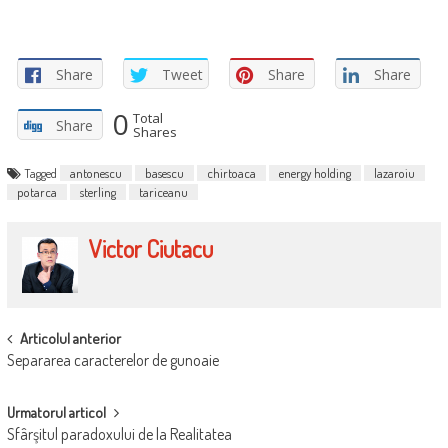
Share
Tweet
Share
Share
0
Total
Share
Shares
Tagged
antonescu
basescu
chirtoaca
energy holding
lazaroiu
potarca
sterling
tariceanu
Victor Ciutacu
POST
Articolul anterior
Separarea caracterelor de gunoaie
NAVIGATION
Urmatorul articol
Sfârşitul paradoxului de la Realitatea