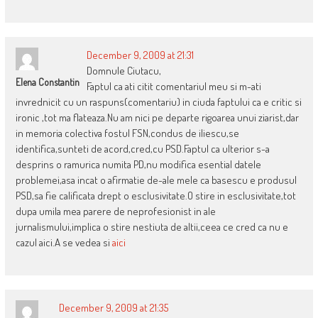
December 9, 2009 at 21:31
Domnule Ciutacu,
Elena Constantin
Faptul ca ati citit comentariul meu si m-ati
invrednicit cu un raspuns(comentariu) in ciuda faptului ca e critic si
ironic ,tot ma flateaza.Nu am nici pe departe rigoarea unui ziarist,dar
in memoria colectiva fostul FSN,condus de iliescu,se
identifica,sunteti de acord,cred,cu PSD.Faptul ca ulterior s-a
desprins o ramurica numita PD,nu modifica esential datele
problemei,asa incat o afirmatie de-ale mele ca basescu e produsul
PSD,sa fie calificata drept o esclusivitate.O stire in esclusivitate,tot
dupa umila mea parere de neprofesionist in ale
jurnalismului,implica o stire nestiuta de altii,ceea ce cred ca nu e
cazul aici.A se vedea si
aici
December 9, 2009 at 21:35