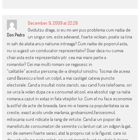
December 9, 2009 at 22:28
Ovidutzu draga, si eu mi-am pus problema cum naiba de
Don Pedro
un singur om, este adevarat, foarte viclean, poate sa tina
in sah de atatia ani,o natiune intreaga? Cum naiba de poporul asta,
nu si-a gasit un conducator reprezentativ? Doar daca nu cumva
chiar asta este reprezentativ ptr. cea mai mare parte a
romanilor? Cei mai multi romani se regasesc in
“calitatile” acestui personaj de-a dreptul sinistru. Tocmai de aceea
cand Basescu a lovit un colpil, a mai castigat cateva puncte
electorale. Cand a insultat niste ziaristi, sau cand fura telefoane, ori
se urca la volan dupa ce a consumat alcool, era absolut sigr ca natia
romana a cazut in extaz in fata vitejiilor lui. Cum el nu face economie
la astfel de acte de bravada, tare mi-e teama ca popularitatea sa va
creste, exact acolo unde marlania, grobianismil,fariseismul,
mitocania sunt ridicate la rang de virtute. Cand ai un popor de
manelisti,de consumatori de seminte cu lanturi cat un odgon la gat,
ori de oameni foarte saraci, atat la propriu cat si la figurat, care isi
dau voturile pe niste galeti, ori sunt manati la vot ca vitele la taiere,