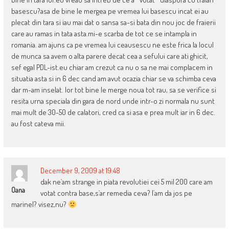
basescu?asa de bine le mergea pe vremea lui basescu incat ei au
plecat din tara si iau mai dat o sansa sa-si bata din nou joc de fraierii
care au ramas in tata asta.mi-e scarba de tot ce se intampla in
romania. am ajuns ca pe vremea lui ceausescu ne este frica la locul
de munca sa avem o alta parere decat cea a sefului care ati ghicit,
sef egal PDL-ist.eu chiar am crezut ca nu o sa ne mai complacem in
situatia asta si in 6 dec cand am avut ocazia chiar se va schimba ceva
dar m-am inselat. lor tot bine le merge noua tot rau, sa se verifice si
resita urna speciala din gara de nord unde intr-o zi normala nu sunt
mai mult de 30-50 de calatori, cred ca si asa e prea mult iar in 6 dec.
au fost cateva mii.
December 9, 2009 at 19:48
dak ne`am strange in piata revolutiei cei 5 mil 200 care am
Oana
votat contra base,s`ar remedia ceva? l`am da jos pe
marinel? visez,nu?