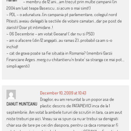
– membru de 12 ani….am trecut prin multe campanii (in
2004 am luat teapa Basescu…si acum o mai simt!)
– PDL – o adunatura..(in campania pt parlamentare, colegiul nord
Pitesti, aveau delegati la sectiile de votare camatari…dar pe post de
ziaristi! Doar pt intimidare..!
– 06 Decembrie – am votat Geoana! ( dar nu si PSD)
– am o afacere (din 12 angajati…au ramas 2)..probabil ca am s-o
inchid!
– cat de grava poate sa fie situatia in Romania? (membrii Garzii
Financiare Arges..merg cu chitantieru’n brate’ sa stranga ce mai pot…
simpli agenti)
December 10, 2009 at 10:43
Dragilor, eu am renuntat la un popor asa de
DANUT MUNTEANU
plastic descris de PATAPIEVICI inca de la 1
septembrie. Am votat la ambele tururi de scrutin in tara, ca am avut
niste treburi pe aici. Vreau sa va spun ca nu ar trebui sa denigrati
chiar asa de tare pe cei din diaspora, pentru ca daca romania ar fi