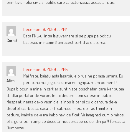
primitivismului civic si politic care caracterizeaza aceasta natie.
December 9, 2009 at 21:14
Daca PNL-ul intra la guvernare si se pupa pe bot cu
Cornel
basescu in maxim 2 ani acest partid va disparea.
December 9, 2009 at 21:15
Mai frate, baiatu’ asta lazaroiu e o rusine pt rasa umana. Eu
Alien
persoana mai jegoasa si mai neingrijita, n-am pomenit!
Dupa blocuri la mine in cartier sunt niste boschetari care i-ar putea
da dlui purtator de vorbe, lectii despre cum sa iese in public.
Nespalat, neras de-o vesnicie, slinos la par si cu o dantura de-a
dreptul scarboasa, daca-ar fi salariatul meu, eu l-as trimite in
padure, inainte de-a ma imbolnavi de ficat. Va imaginati cum o mirosi,
el si gura lui, in timp ce discuta indeaproape cu cei din jur?! Fereasca
Dumnezeu!