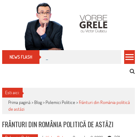
Skip
to
content
Cum îți schimbi, rapid, gratuit și eficient, furniz
NEWS FLASH
Esti aici:
Prima pagină >
Blog
>
Polemici Politice
>
Frânturi din România politică
de astăzi
FRÂNTURI DIN ROMÂNIA POLITICĂ DE ASTĂZI