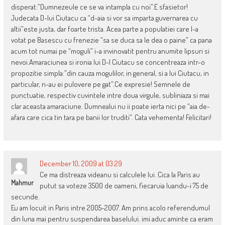
disperat:”Dumnezeule ce se va intampla cu noi”.E sfasietor!
Judecata D-lui Ciutacu ca “d-aia si vor sa imparta guvernarea cu
altii”este justa, dar foarte trista. Acea parte a populatiei care l-a
votat pe Basescu cu frenezie “sa se duca sa le dea o paine” ca pana
acum tot numai pe “moguli” i-a invinovatit pentru anumite lipsuri si
nevoi.Amaraciunea si ironia lui D-l Ciutacu se concentreaza intr-o
propozitie simpla:”din cauza mogulilor, in general, si a lui Ciutacu, in
particular, n-au ei pulovere pe gat”.Ce expresie! Semnele de
punctuatie, respectiv cuvintele intre doua virgule, subliniaza si mai
clar aceasta amaraciune. Dumnealui nu ii poate ierta nici pe “aia de-
afara care cica tin tara pe banii lor truditi”. Cata vehementa! Felicitari!
December 10, 2009 at 03:29
Ce ma distreaza videanu si calculele lui. Cica la Paris au
Mahmur
putut sa voteze 3500 de oameni, fiecaruia luandu-i 75 de
secunde.
Eu am locuit in Paris intre 2005-2007. Am prins acolo referendumul
din luna mai pentru suspendarea baselului. imi aduc aminte ca eram