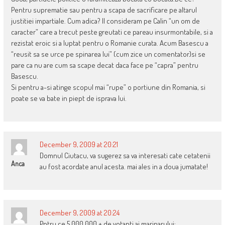
Pentru suprematie sau pentru a scapa de sacrificare pe altarul
justitiei impartiale. Cum adica? Il consideram pe Calin “un om de
caracter” care a trecut peste greutati ce pareau insurmontabile, si a
rezistat eroic si a luptat pentru o Romanie curata. Acum Basescu a
“reusit sa se urce pe spinarea lui” (cum zice un comentator)si se
pare ca nu are cum sa scape decat daca face pe “capra” pentru
Basescu.
Si pentru a-si atinge scopul mai “rupe” o portiune din Romania, si
poate se va bate in piept de isprava lui.
December 9, 2009 at 20:21
Domnul Ciutacu, va sugerez sa va interesati cate cetatenii
Anca
au fost acordate anul acesta. mai ales in a doua jumatate!
December 9, 2009 at 20:24
Pntru ce 5.000.000 + de votanti ai marinarului: