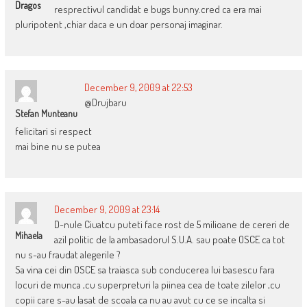
Dragos
resprectivul candidat e bugs bunny.cred ca era mai
pluripotent ,chiar daca e un doar personaj imaginar.
December 9, 2009 at 22:53
@Drujbaru
Stefan Munteanu
felicitari si respect
mai bine nu se putea
December 9, 2009 at 23:14
D-nule Ciuatcu puteti face rost de 5 milioane de cereri de
Mihaela
azil politic de la ambasadorul S.U.A. sau poate OSCE ca tot
nu s-au fraudat alegerile ?
Sa vina cei din OSCE sa traiasca sub conducerea lui basescu fara
locuri de munca ,cu superpreturi la piinea cea de toate zilelor ,cu
copii care s-au lasat de scoala ca nu au avut cu ce se incalta si