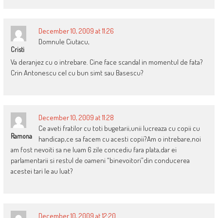
December 10, 2009 at 11:26
Domnule Ciutacu,
Cristi
Va deranjez cu o intrebare. Cine face scandal in momentul de fata?
Crin Antonescu cel cu bun simt sau Basescu?
December 10, 2009 at 11:28
Ce aveti fratilor cu toti bugetarii,unii lucreaza cu copii cu
Ramona
handicap,ce sa facem cu acesti copii?Am o intrebare,noi
am fost nevoiti sa ne luam 6 zile concediu fara plata,dar ei
parlamentarii si restul de oameni “binevoitori”din conducerea
acestei tari le au luat?
December 10, 2009 at 12:20