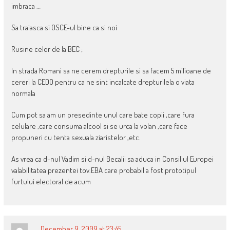
imbraca …
Sa traiasca si OSCE-ul bine ca si noi
Rusine celor de la BEC ;
In strada Romani sa ne cerem drepturile si sa facem 5 milioane de
cereri la CEDO pentru ca ne sint incalcate drepturilela o viata
normala
Cum pot sa am un presedinte unul care bate copii ,care fura
celulare ,care consuma alcool si se urca la volan ,care face
propuneri cu tenta sexuala ziaristelor ,etc.
As vrea ca d-nul Vadim si d-nul Becalii sa aduca in Consiliul Europei
valabilitatea prezentei tov.EBA care probabil a fost prototipul
furtului electoral de acum
December 9, 2009 at 23:45