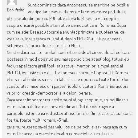
Sunt convins ca daca Antonescu se mentine pe pozitie
Don Pedro
iar aripa Tariceanu il da jos de la conducerea partidului
ptr. a se alia din nou cu PDL-ul, victoria lu Basescu va fi deplina
asupra oricarei posibile alternative democratice in Romania. Dupa
cum se stie, Basescu tocmai a anuntat prin canale subterane, ca
vrea sa-si insuseasca cu statut deplin PNT-CD-ul. Dupa aceeasi
schema o sa procedeze la fel si cu PNL-ul.
Nu stiu daca aceste randuri sunt citite si de altcineva decat cei care
posteaza in mod obisnuit sau mai sporadic pe acest blog, totusi eu
fac un apel catre greii fosti sau actuali membri ori simpatizanti ai
PNT-CD, inclusiv catre dl. I. Diaconescu, surorile Coposu, D. Cornea,
etc. sa ia atitudine, sa iasa in fata si sa se opuna cu toate fortele lor
acestui atac miselesc din partea noului dictator al Romaniei asupra
valorilor crestin-democrate, si a celor liberare.
Daca acest impostor reuseste sa-si atinga scopurile, atunci Iliescu
este razbunat. Toate manevrele din anii ’90 de distrugere a
partidelor istorice isi vad astazi atinse tintele. Din pacate, astazi sunt
foarte, foarte multi romani, ~5 mil.
care nu reusesc sa-si dea valul jos de pe ochi si sa-l vada asa cum
este. Dar aceasta nu este decat o consecinta a inculturii si