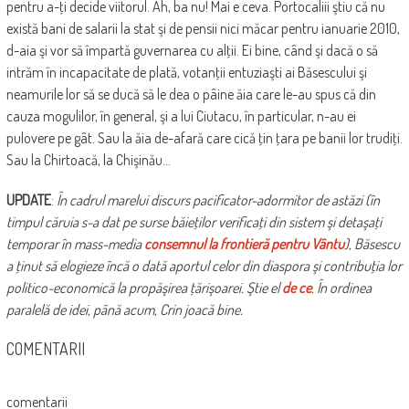
pentru a-ţi decide viitorul. Ah, ba nu! Mai e ceva. Portocaliii ştiu că nu
există bani de salarii la stat şi de pensii nici măcar pentru ianuarie 2010,
d-aia şi vor să împartă guvernarea cu alţii. Ei bine, când şi dacă o să
intrăm în incapacitate de plată, votanţii entuziaşti ai Băsescului şi
neamurile lor să se ducă să le dea o pâine ăia care le-au spus că din
cauza mogulilor, în general, şi a lui Ciutacu, în particular, n-au ei
pulovere pe gât. Sau la ăia de-afară care cică ţin ţara pe banii lor trudiţi.
Sau la Chirtoacă, la Chişinău…
UPDATE
:
În cadrul marelui discurs pacificator-adormitor de astăzi (în
timpul căruia s-a dat pe surse băieţilor verificaţi din sistem şi detaşaţi
temporar în mass-media
consemnul la frontieră pentru Vântu
), Băsescu
a ţinut să elogieze încă o dată aportul celor din diaspora şi contribuţia lor
politico-economică la propăşirea ţărişoarei. Ştie el
de ce
. În ordinea
paralelă de idei, până acum, Crin joacă bine.
COMENTARII
comentarii