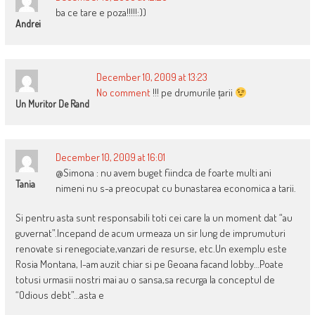
ba ce tare e poza!!!!!:))
Andrei
December 10, 2009 at 13:23
No comment
!!! pe drumurile țarii
Un Muritor De Rand
December 10, 2009 at 16:01
@Simona : nu avem buget fiindca de foarte multi ani
Tania
nimeni nu s-a preocupat cu bunastarea economica a tarii.
Si pentru asta sunt responsabili toti cei care la un moment dat “au
guvernat”.Incepand de acum urmeaza un sir lung de imprumuturi
renovate si renegociate,vanzari de resurse, etc.Un exemplu este
Rosia Montana, l-am auzit chiar si pe Geoana facand lobby…Poate
totusi urmasii nostri mai au o sansa,sa recurga la conceptul de
“Odious debt”…asta e