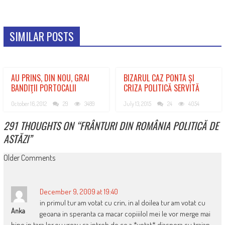
SIMILAR POSTS
AU PRINS, DIN NOU, GRAI
BIZARUL CAZ PONTA ȘI
BANDIŢII PORTOCALII
CRIZA POLITICĂ SERVITĂ
October 16, 2012
29
3489
July 13, 2015
24
4054
291 THOUGHTS ON “
FRÂNTURI DIN ROMÂNIA POLITICĂ DE
ASTĂZI
”
COMMENT
Older Comments
NAVIGATION
December 9, 2009 at 19:40
in primul tur am votat cu crin, in al doilea tur am votat cu
Anka
geoana in speranta ca macar copiiilol mei le vor merge mai
bine in tara lor.eu vreau sa intreb de ce a *votat* diaspora cu traian