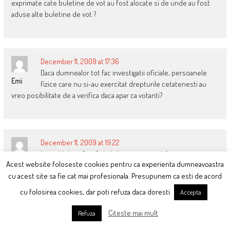
exprimate cate buletine de vot au fost alocate si de unde au fost
aduse alte buletine de vot ?
December 11, 2009 at 17:36
Daca dumnealor tot fac investigatii oficiale, persoanele
Emi
fizice care nu si-au exercitat drepturile cetatenesti au
vreo posibilitate de a verifica daca apar ca votanti?
December 11, 2009 at 19:22
Incredibil, aia 9 sefi de la “constitutionala” au zis ca numara
Gianni
Acest website foloseste cookies pentru ca experienta dumneavoastra
bec-ul da’ acu la tv vad (in direct) ca numara bej-ul. Parca
cu acest site sa fie cat mai profesionala. Presupunem ca esti de acord
s-a spus (cre ca e legea) ca “verdictul” il da bej-ul catre aia 9 dupa
ce ajung TOATE buletinele. Hopa, n-au ajuns. Acu se numara, pana
cu folosirea cookies, dar poti refuza daca doresti.
Accepta
acu s-o mers pe incredere? Duminica am bilet la avion, nu cred ca
ma mai intorc.
Citeste mai mult
Refuza