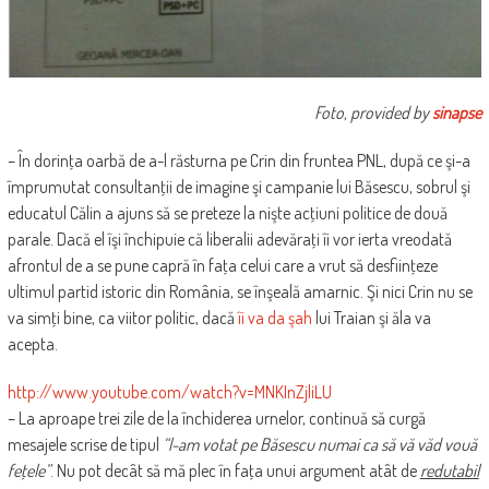
Foto, provided by
sinapse
– În dorinţa oarbă de a-l răsturna pe Crin din fruntea PNL, după ce şi-a
împrumutat consultanţii de imagine şi campanie lui Băsescu, sobrul şi
educatul Călin a ajuns să se preteze la nişte acţiuni politice de două
parale. Dacă el îşi închipuie că liberalii adevăraţi îi vor ierta vreodată
afrontul de a se pune capră în faţa celui care a vrut să desfiinţeze
ultimul partid istoric din România, se înşeală amarnic. Şi nici Crin nu se
va simţi bine, ca viitor politic, dacă
îi va da şah
lui Traian şi ăla va
acepta.
http://www.youtube.com/watch?v=MNKInZjliLU
– La aproape trei zile de la închiderea urnelor, continuă să curgă
mesajele scrise de tipul
“l-am votat pe Băsescu numai ca să vă văd vouă
feţele”
. Nu pot decât să mă plec în faţa unui argument atât de
redutabil