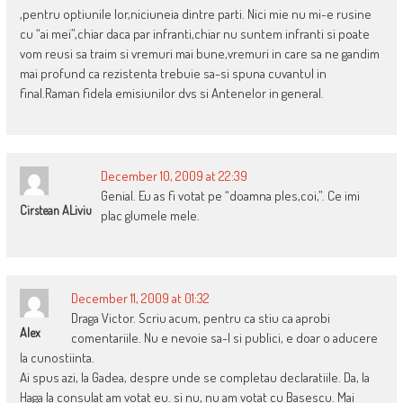
,pentru optiunile lor,niciuneia dintre parti. Nici mie nu mi-e rusine
cu “ai mei”,chiar daca par infranti,chiar nu suntem infranti si poate
vom reusi sa traim si vremuri mai bune,vremuri in care sa ne gandim
mai profund ca rezistenta trebuie sa-si spuna cuvantul in
final.Raman fidela emisiunilor dvs si Antenelor in general.
December 10, 2009 at 22:39
Genial. Eu as fi votat pe “doamna ples,coi,”. Ce imi
Cirstean ALiviu
plac glumele mele.
December 11, 2009 at 01:32
Draga Victor. Scriu acum, pentru ca stiu ca aprobi
Alex
comentariile. Nu e nevoie sa-l si publici, e doar o aducere
la cunostiinta.
Ai spus azi, la Gadea, despre unde se completau declaratiile. Da, la
Haga la consulat am votat eu. si nu, nu am votat cu Basescu. Mai