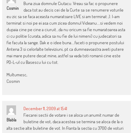
Buna ziua domnule Ciutacu. Vreau sa fac o propunere
Cosmin
daca tot au decis cei de la Curte sa se renumere voturile
eu zic sa se faca aceasta numaratoare LIVE si am terminat ;). I-am
terminat si noi pe ei asa cum zicea domnul Videanu….si vedem noi
dupaia cine pe cine a ciuruit…da nu oricum sa fie numaratoarea asta
ci cu politie (curata, adica sa nu fie de lui nimeni) cu judecatori sa
fie facuta la sange. Dak e o idee buna….faceti o propunere postului
Antena 3 si celorlalte televiziuni, pt ca dumneavoastra aveti putere
mai mare putere decat mine, astfel sa vada toti romanii cine este
PD-L-ul cu Basescu lui cu tot.
Multumesc,
Cosmin
December 11, 2009 at 15:41
Fiecarei sectii de votare i se aloca un anumit numar de
Blabla
buletine de vot, daca acestea se termina se aloca de la o
alta sectie alte buletine de vot. In Franta la sectia cu 3700 de voturi