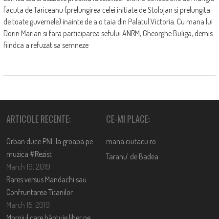
facuta de Tariceanu (prelungirea celei initiate de Stolojan si prelungita
de toate guvernele) inainte de a o taia din Palatul Victoria. Cu mana lui
Dorin Marian si fara participarea sefului ANRM, Gheorghe Buliga, demis
fiindca a refuzat sa semneze
ARTICOLE RECENTE:
CE-MI PLACE:
Orban duce PNL la groapa pe
mana.ciutacu.ro
muzica #Rezist
Taranu’ de Badea
March 19, 2019
Rares versus Mandachi sau
Confruntarea Titanilor
March 15, 2019
Moroiul care bântuie liber pe