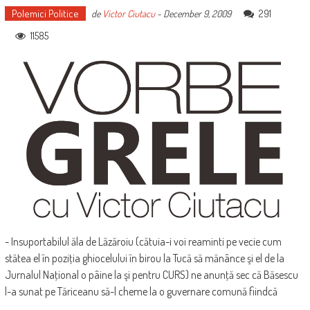
Polemici Politice
291
de
Victor Ciutacu
-
December 9, 2009
11585
- Insuportabilul ăla de Lăzăroiu (cătuia-i voi reaminti pe vecie cum
stătea el în poziţia ghiocelului în birou la Tucă să mănânce şi el de la
Jurnalul Naţional o pâine la şi pentru CURS) ne anunţă sec că Băsescu
l-a sunat pe Tăriceanu să-l cheme la o guvernare comună fiindcă