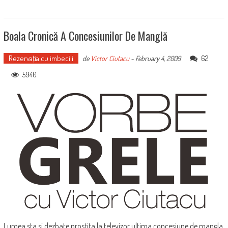
Boala Cronică A Concesiunilor De Manglă
Rezervaţia cu imbecili
62
de
Victor Ciutacu
-
February 4, 2009
5940
Lumea sta si dezbate prostita la televizor ultima concesiune de mangla