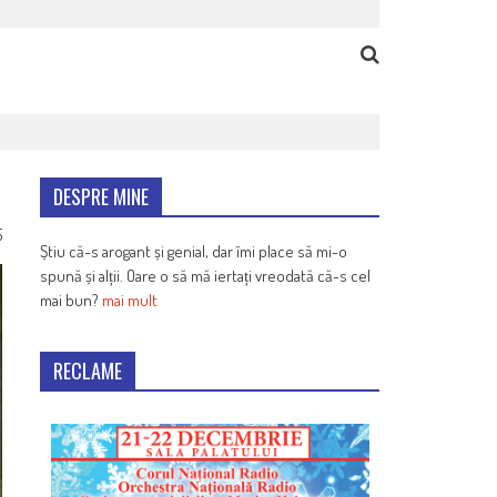
DESPRE MINE
5
Știu că-s arogant și genial, dar îmi place să mi-o
spună și alții. Oare o să mă iertați vreodată că-s cel
mai bun?
mai mult
RECLAME