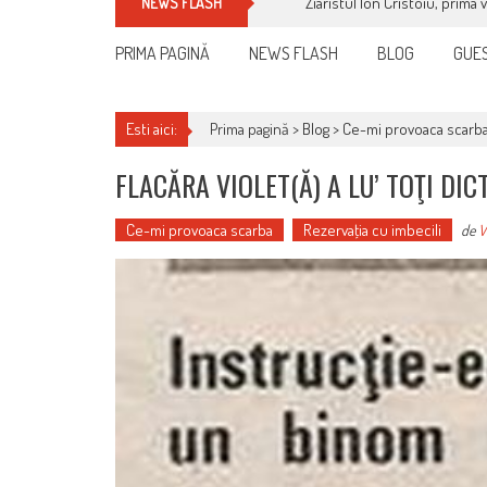
Cum îți schimbi, rapid, gratu
NEWS FLASH
PRIMA PAGINĂ
NEWS FLASH
BLOG
GUES
Esti aici:
Prima pagină >
Blog
>
Ce-mi provoaca scarb
FLACĂRA VIOLET(Ă) A LU’ TOŢI DICT
Ce-mi provoaca scarba
Rezervaţia cu imbecili
de
V