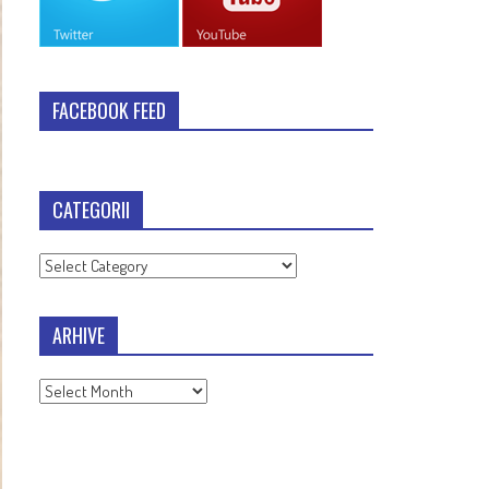
FACEBOOK FEED
CATEGORII
Categorii
ARHIVE
Arhive