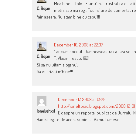
Mda bine … Tolo… E unu’ mai frustrat ca el ca ii
C. Bojan
metri, sau ma rog… Tocma’ are de comentat reve
fain aseara: Nu stam bine cu capu’!!!
December 16, 2008 at 22:37
“Iar cum socotiti Dumneavoastra ca Tara se chi
C. Bojan
T. Vladimirescu, 1821
Si sa nu uitam sloganu’:
Sa va crizati m’bine!!!
December 17, 2008 at 01:29
http://ioneltorac.blogspot.com/2008_12_01
Ionelushxxl
E despre un reportaj publicat de Jurnalul Na
Badea legate de acest subiect . Va multumesc