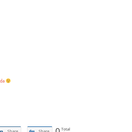
eda
0
Total
Share
Share