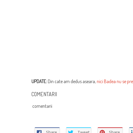
UPDATE:
Din cate am dedus aseara,
nici Badea nu se pr
COMENTARII
comentarii
Share
Tweet
Share