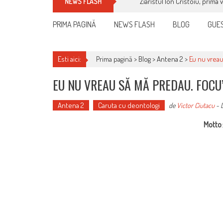
Ziaristul Ion Cristoiu, prima 
NEWS FLASH
PRIMA PAGINĂ
NEWS FLASH
BLOG
GUES
Esti aici:
Prima pagină >
Blog
>
Antena 2
>
Eu nu vreau
EU NU VREAU SĂ MĂ PREDAU. FOCU’ 
Antena 2
Caruta cu deontologi
de
Victor Ciutacu
-
Motto