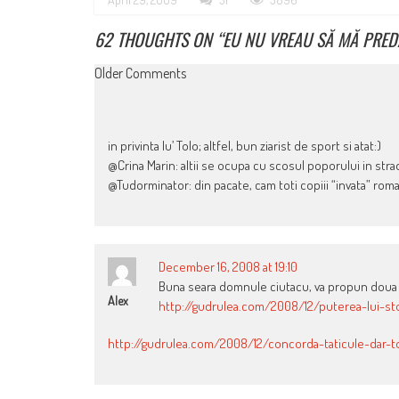
62 THOUGHTS ON “
EU NU VREAU SĂ MĂ PREDA
COMMENT
Older Comments
NAVIGATION
in privinta lu’ Tolo; altfel, bun ziarist de sport si atat:)
@Crina Marin: altii se ocupa cu scosul poporului in stra
@Tudorminator: din pacate, cam toti copiii “invata” rom
December 16, 2008 at 19:10
Buna seara domnule ciutacu, va propun doua arti
Alex
http://gudrulea.com/2008/12/puterea-lui-st
http://gudrulea.com/2008/12/concorda-taticule-dar-t