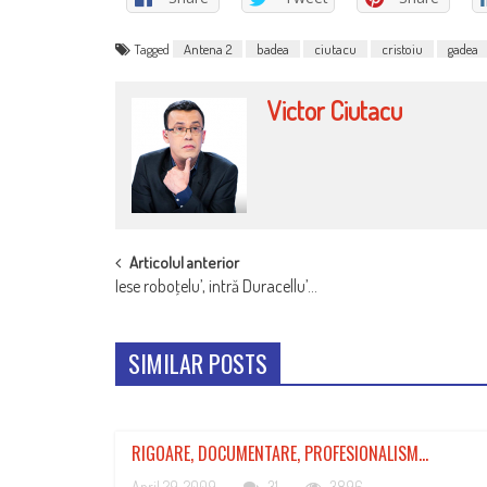
Tagged
Antena 2
badea
ciutacu
cristoiu
gadea
Victor Ciutacu
POST
Articolul anterior
Iese roboţelu’, intră Duracellu’…
NAVIGATION
SIMILAR POSTS
RIGOARE, DOCUMENTARE, PROFESIONALISM…
April 29, 2009
31
3896