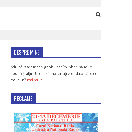
DESPRE MINE
2
Știu că-s arogant și genial, dar îmi place să mi-o
spună și alții. Oare o să mă iertați vreodată că-s cel
)
mai bun?
mai mult
RECLAME