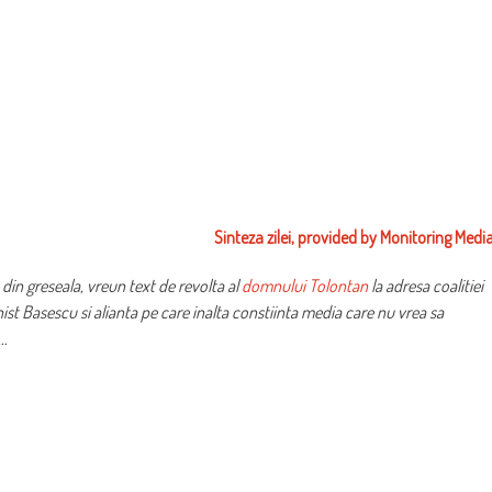
Sinteza zilei, provided by Monitoring Medi
din greseala, vreun text de revolta al
domnului Tolontan
la adresa coalitiei
ist Basescu si alianta pe care inalta constiinta media care nu vrea sa
a…