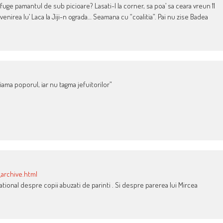
 fuge pamantul de sub picioare? Lasati-l la corner, sa poa’ sa ceara vreun 11
nirea lu’ Laca la Jiji-n ograda… Seamana cu “coalitia”. Pai nu zise Badea
ama poporul, iar nu tagma jefuitorilor”
_archive.html
tional despre copii abuzati de parinti . Si despre parerea lui Mircea