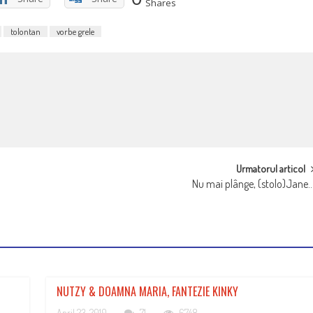
Shares
tolontan
vorbe grele
Urmatorul articol
Nu mai plânge, (stolo)Jane
NUTZY & DOAMNA MARIA, FANTEZIE KINKY
April 23, 2010
71
6748