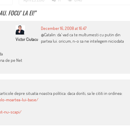
U. FOCU’ LA EI!
”
December 16, 2008 at 16:47
@Catalin: da’ vad ca te multumesti cu putin din
Victor Ciutacu
partea lui. oricum, n-o sa ne intelegem niciodata
da
ana de pe Net
cole depre situatia noastra politica: daca doriti, sa le cititi in ordinea:
olo-moartea-lui-base/
ot-nu-scapi/