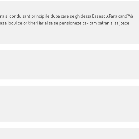
zbina si condu sant principiile dupa care se ghideaza Basescu.Pana cand?Va
se locul celor tineri iar el sa se pensioneze ca- cam batran si sa joace