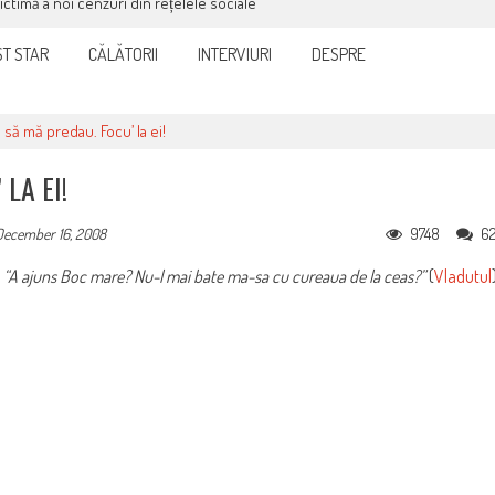
victimă a noi cenzuri din rețelele sociale
T STAR
CĂLĂTORII
INTERVIURI
DESPRE
 să mă predau. Focu’ la ei!
LA EI!
9748
6
December 16, 2008
:
“A ajuns Boc mare? Nu-l mai bate ma-sa cu cureaua de la ceas?”
(
Vladutul