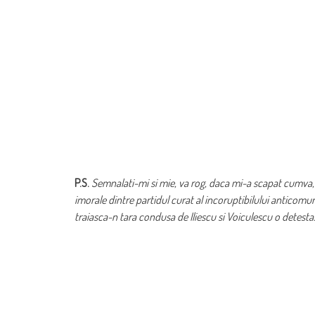
P.S.
Semnalati-mi si mie, va rog, daca mi-a scapat cumva, 
imorale dintre partidul curat al incoruptibilului anticomun
traiasca-n tara condusa de Iliescu si Voiculescu o detest