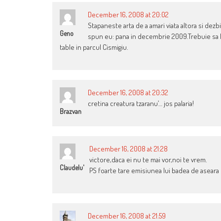
December 16, 2008 at 20:02
Stapaneste arta de a amari viata altora si de
Geno
spun eu: pana in decembrie 2009.Trebuie sa la
table in parcul Cismigiu.
December 16, 2008 at 20:32
cretina creatura tzaranu’… jos palaria!
Brazvan
December 16, 2008 at 21:28
victore,daca ei nu te mai vor,noi te vrem.
Claudelu'
PS foarte tare emisiunea lui badea de aseara
December 16, 2008 at 21:59