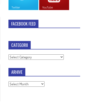
FACEBOOK FEED
CATEGORII
Categorii
ARHIVE
Arhive