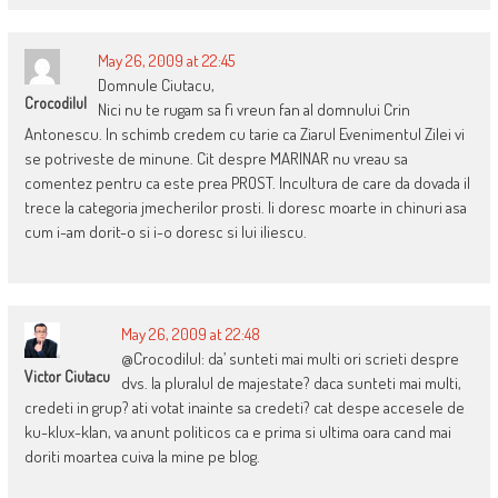
May 26, 2009 at 22:45
Domnule Ciutacu,
Crocodilul
Nici nu te rugam sa fi vreun fan al domnului Crin
Antonescu. In schimb credem cu tarie ca Ziarul Evenimentul Zilei vi
se potriveste de minune. Cit despre MARINAR nu vreau sa
comentez pentru ca este prea PROST. Incultura de care da dovada il
trece la categoria jmecherilor prosti. Ii doresc moarte in chinuri asa
cum i-am dorit-o si i-o doresc si lui iliescu.
May 26, 2009 at 22:48
@Crocodilul: da’ sunteti mai multi ori scrieti despre
Victor Ciutacu
dvs. la pluralul de majestate? daca sunteti mai multi,
credeti in grup? ati votat inainte sa credeti? cat despe accesele de
ku-klux-klan, va anunt politicos ca e prima si ultima oara cand mai
doriti moartea cuiva la mine pe blog.