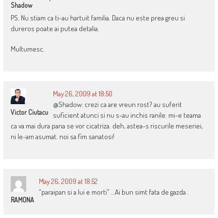
Shadow
PS. Nu stiam ca ti-au hartuit familia. Daca nu este prea greu si
dureros poate ai putea detalia.
Multumesc.
May 26, 2009 at 18:50
@Shadow: crezi ca are vreun rost? au suferit
Victor Ciutacu
suficient atunci si nu s-au inchis ranile. mi-e teama
ca va mai dura pana se vor cicatriza. deh, astea-s riscurile meseriei,
ni le-am asumat. noi sa fim sanatosi!
May 26, 2009 at 18:52
“paraipan si a lui e morti” …Ai bun simt fata de gazda .
RAMONA