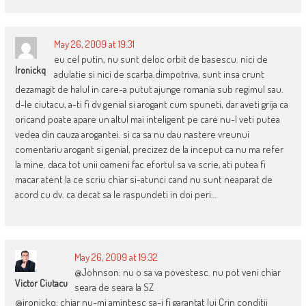
May 26, 2009 at 19:31
eu cel putin, nu sunt deloc orbit de basescu. nici de
Ironickq
adulatie si nici de scarba.dimpotriva, sunt insa crunt
dezamagit de halul in care-a putut ajunge romania sub regimul sau.
d-le ciutacu, a-ti fi dv genial si arogant cum spuneti, dar aveti grija ca
oricand poate apare un altul mai inteligent pe care nu-l veti putea
vedea din cauza arogantei. si ca sa nu dau nastere vreunui
comentariu arogant si genial, precizez de la inceput ca nu ma refer
la mine. daca tot unii oameni fac efortul sa va scrie, ati putea fi
macar atent la ce scriu chiar si-atunci cand nu sunt neaparat de
acord cu dv. ca decat sa le raspundeti in doi peri…
May 26, 2009 at 19:32
@Johnson: nu o sa va povestesc. nu pot veni chiar
Victor Ciutacu
seara de seara la SZ
@ironickq: chiar nu-mi amintesc sa-i fi garantat lui Crin conditii