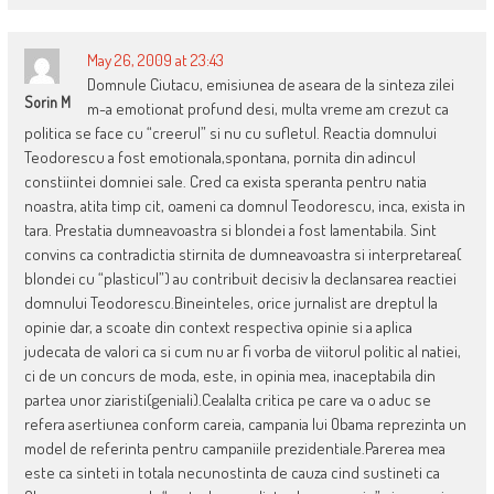
May 26, 2009 at 23:43
Domnule Ciutacu, emisiunea de aseara de la sinteza zilei
Sorin M
m-a emotionat profund desi, multa vreme am crezut ca
politica se face cu “creerul” si nu cu sufletul. Reactia domnului
Teodorescu a fost emotionala,spontana, pornita din adincul
constiintei domniei sale. Cred ca exista speranta pentru natia
noastra, atita timp cit, oameni ca domnul Teodorescu, inca, exista in
tara. Prestatia dumneavoastra si blondei a fost lamentabila. Sint
convins ca contradictia stirnita de dumneavoastra si interpretarea(
blondei cu “plasticul”) au contribuit decisiv la declansarea reactiei
domnului Teodorescu.Bineinteles, orice jurnalist are dreptul la
opinie dar, a scoate din context respectiva opinie si a aplica
judecata de valori ca si cum nu ar fi vorba de viitorul politic al natiei,
ci de un concurs de moda, este, in opinia mea, inaceptabila din
partea unor ziaristi(geniali).Cealalta critica pe care va o aduc se
refera asertiunea conform careia, campania lui Obama reprezinta un
model de referinta pentru campaniile prezidentiale.Parerea mea
este ca sinteti in totala necunostinta de cauza cind sustineti ca