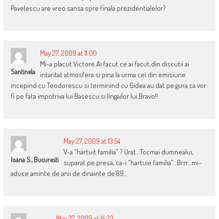
Pavelescu are vreo sansa spre finala prezidentialelor?
May 27, 2009 at 11:00
Mi-a placut Victore.Ai facut ce ai facut,din discutii ai
Santinela
intaritat atmosfera si pina la urma cei din emisiune
incepind cu Teodorescu si terminind cu Gidea au dat pe gura ca vor
fi pe fata impotriva lui Basescu si lingailor lui.Bravo!!
May 27, 2009 at 13:54
V-a “hartuit familia” ? Urat…Tocmai dumnealui,
Ioana S., Bucuresti
suparat pe presa, ca-i “hartuie familia”…Brrr…mi-
aduce aminte de anii de dinainte de’89…
May 27, 2009 at 14:23