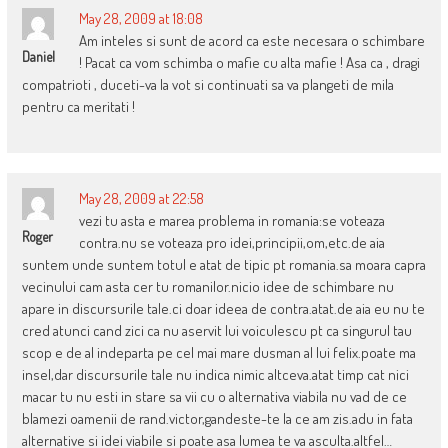
May 28, 2009 at 18:08
Am inteles si sunt de acord ca este necesara o schimbare
Daniel
! Pacat ca vom schimba o mafie cu alta mafie ! Asa ca , dragi
compatrioti , duceti-va la vot si continuati sa va plangeti de mila
pentru ca meritati !
May 28, 2009 at 22:58
vezi tu asta e marea problema in romania:se voteaza
Roger
contra.nu se voteaza pro idei,principii,om,etc.de aia
suntem unde suntem totul e atat de tipic pt romania.sa moara capra
vecinului cam asta cer tu romanilor.nicio idee de schimbare nu
apare in discursurile tale.ci doar ideea de contra.atat.de aia eu nu te
cred atunci cand zici ca nu aservit lui voiculescu pt ca singurul tau
scop e de al indeparta pe cel mai mare dusman al lui felix.poate ma
insel,dar discursurile tale nu indica nimic altceva.atat timp cat nici
macar tu nu esti in stare sa vii cu o alternativa viabila nu vad de ce
blamezi oamenii de rand.victor,gandeste-te la ce am zis.adu in fata
alternative si idei viabile si poate asa lumea te va asculta.altfel…