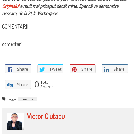
Originalul
e mult mai priceput decât mine. Sper că va demonstra
deseară, de la 21, la Vorbe grele.
COMENTARII
comentarii
Share
Tweet
Share
Share
0
Total
Share
Shares
Tagged
personal
Victor Ciutacu