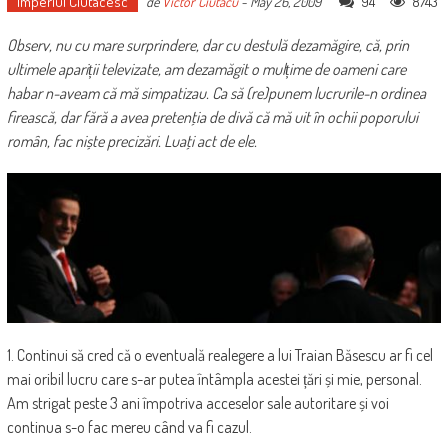
Imperiul Ciutacesc
94
8743
de
Victor Ciutacu
-
May 26, 2009
Observ, nu cu mare surprindere, dar cu destulă dezamăgire, că, prin
ultimele apariții televizate, am dezamăgit o mulțime de oameni care
habar n-aveam că mă simpatizau. Ca să (re)punem lucrurile-n ordinea
firească, dar fără a avea pretenţia de divă că mă uit în ochii poporului
român, fac niște precizări. Luaţi act de ele.
1. Continui să cred că o eventuală realegere a lui Traian Băsescu ar fi cel
mai oribil lucru care s-ar putea întâmpla acestei țări și mie, personal.
Am strigat peste 3 ani împotriva acceselor sale autoritare și voi
continua s-o fac mereu când va fi cazul.