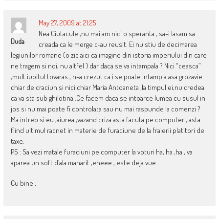
May 27, 2009 at 21:25
Nea Ciutacule ,nu mai am nici o speranta , sa-i lasam sa
Duda
creada ca le merge c-au reusit. Ei nu stiu de decimarea
legiunilor romane (o zic aici ca imagine din istoria imperiului din care
ne tragem si noi, nu altfel ) dar daca se va intampala ? Nici “ceasca”
,mult iubitul tovaras , n-a crezut ca i se poate intampla asa grozavie
chiar de craciun si nici chiar Maria Antoaneta ,la timpul ei,nu credea
ca va sta sub ghilotina .Ce facem daca se intoarce lumea cu susul in
jos si nu mai poate fi controlata sau nu mai raspunde la comenzi ?
Ma intreb si eu ,aiurea ,vazand criza asta facuta pe computer , asta
fiind ultimul racnet in materie de furaciune de la fraierii platitori de
taxe.
PS : Sa vezi matale furaciuni pe computer la voturi ha, ha ,ha , va
aparea un soft d’ala manarit ,eheee , este deja vue .
Cu bine ,