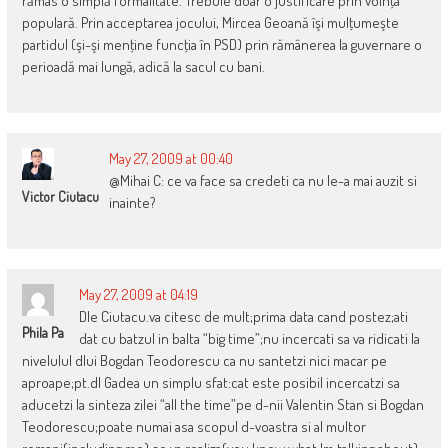
rămas o simplă formalitate. Trebuie doar o justificare prin voinţa
populară. Prin acceptarea jocului, Mircea Geoană îşi mulţumeşte
partidul (şi-şi menţine funcţia în PSD) prin rămânerea la guvernare o
perioadă mai lungă, adică la sacul cu bani.
May 27, 2009 at 00:40
@Mihai C: ce va face sa credeti ca nu le-a mai auzit si
Victor Ciutacu
inainte?
May 27, 2009 at 04:19
Dle Ciutacu.va citesc de mult;prima data cand postez;ati
Phila Pa
dat cu batzul in balta “big time”;nu incercati sa va ridicati la
nivelulul dlui Bogdan Teodorescu ca nu santetzi nici macar pe
aproape;pt.dl Gadea un simplu sfat:cat este posibil incercatzi sa
aducetzi la sinteza zilei “all the time”pe d-nii Valentin Stan si Bogdan
Teodorescu;poate numai asa scopul d-voastra si al multor