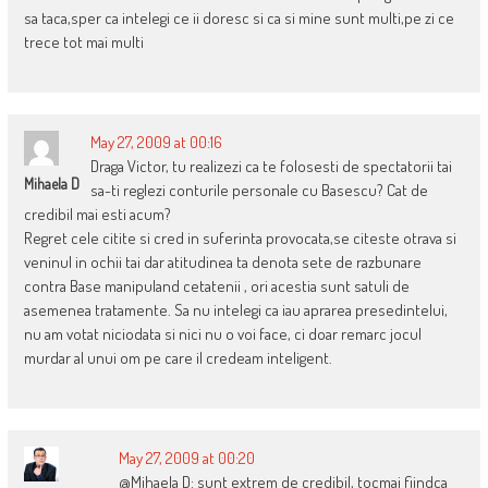
sa taca,sper ca intelegi ce ii doresc si ca si mine sunt multi,pe zi ce
trece tot mai multi
May 27, 2009 at 00:16
Draga Victor, tu realizezi ca te folosesti de spectatorii tai
Mihaela D
sa-ti reglezi conturile personale cu Basescu? Cat de
credibil mai esti acum?
Regret cele citite si cred in suferinta provocata,se citeste otrava si
veninul in ochii tai dar atitudinea ta denota sete de razbunare
contra Base manipuland cetatenii , ori acestia sunt satuli de
asemenea tratamente. Sa nu intelegi ca iau aprarea presedintelui,
nu am votat niciodata si nici nu o voi face, ci doar remarc jocul
murdar al unui om pe care il credeam inteligent.
May 27, 2009 at 00:20
@Mihaela D: sunt extrem de credibil, tocmai fiindca