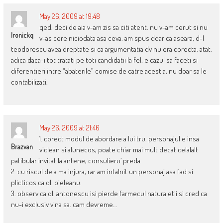
May 26, 2009 at 19:48
qed. deci de aia v-am zis sa citi atent. nu v-am cerut si nu
Ironickq
v-as cere niciodata asa ceva. am spus doar ca aseara, d-l
teodorescu avea dreptate si ca argumentatia dv nu era corecta. atat.
adica daca-i tot tratati pe toti candidatii la fel, e cazul sa faceti si
diferentieri intre “abaterile” comise de catre acestia, nu doar sa le
contabilizati.
May 26, 2009 at 21:46
1. corect modul de abordare a lui tru. personajul e insa
Brazvan
viclean si alunecos, poate chiar mai mult decat celalalt
patibular invitat la antene, consulieru’ preda.
2. cu riscul de a ma injura, rar am intalnit un personaj asa fad si
plicticos ca dl. pieleanu.
3. observ ca dl. antonescu isi pierde farmecul naturaletii si cred ca
nu-i exclusiv vina sa. cam devreme…