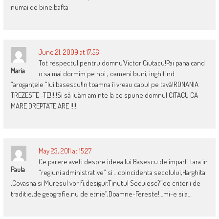
numai de bine.bafta
June 21, 2009 at 17:56
Tot respectul pentru domnu’Victor Ciutacu!Pai pana cand
Maria
o sa mai dormim pe noi , oameni buni, inghitind
“aroganţele “lui basescu!In toamna îi vreau capul pe tavă!RONANIA
TREZESTE -TE!!!!!Si să luăm aminte la ce spune domnul CITACU CA
MARE DREPTATE ARE !!!!!
May 23, 2011 at 15:27
Ce parere aveti despre ideea lui Basescu de imparti tara in
Paula
“regiuni administrative” si …coincidenta secolului,Harghita
,Covasna si Muresul vor fi,desigur,Tinutul Secuiesc?”oe criterii de
traditie,de geografie,nu de etnie”,Doamne-Fereste!…mi-e sila…