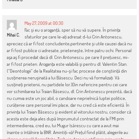
May 27, 2009 at 00:30
Fac şi eu o aroganţă, sper să nu vă supere. În privinţa
Mihai C.
sfaturilor pe care le-aţi adresat d-lui Crin Antonescu,
apreciez că ar fi fost concludente,pertinente şi utile cauzei dacă nu
ar fi fost publice ci adresate, prieteneşte, între patru ochi. Personal
aşa aş fi procedat dacă dl. Crin Antonescu, pe care îl preţuiesc, mi-
ar fi fost prieten. Aroganţa este valabilă şi pentru dl. Valentin Stan.
(“Deontologii” de la Realitatea nu-şi fac procese de conştiinţă din
susţinerea neruşinată a lui Băsescu. Deci nu vă formalizaţi. Vă
susţineţi prietenii, nu partidele lor.)Din nefericire pentru cei care
vor schimbarea lui Traian Băsescu, dl. Crin Antonescu prezintă, dacă
nu cumva este un joc abil, o candoare neprielnică luptei politice,
curăţenie care personal îmi place, dar nu cred că este eficientă. În
privinţa lui Traian Băsescu şi evident al viitorului nostru, consider că
acesta este deja ales după împrumutul contractat de la FMI prin
intermedierea, cred eu, lui Mugur Isărescu cu care a avut mai
înainte o întâlnire la BNR. Amintiţi-vă! Preţul fiind plătit, alegerile au