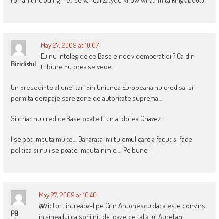
romani(including me) se va realiza(you know what Im talking about)
May 27, 2009 at 10:07
Eu nu inteleg de ce Base e nociv democratiei ? Ca din
Biciclistul
tribune nu prea se vede…
Un presedinte al unei tari din Uniunea Europeana nu cred sa-si
permita derapaje spre zone de autoritate suprema…
Si chiar nu cred ce Base poate fi un al doilea Chavez…
I se pot imputa multe… Dar arata-mi tu omul care a facut si face
politica si nu i se poate imputa nimic…. Pe bune !
May 27, 2009 at 10:40
@Victor , intreaba-l pe Crin Antonescu daca este convins
PB
in sinea lui ca sprijinit de loaze de talia lui Aurelian