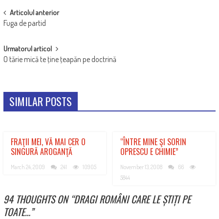
POST
Articolul anterior
Fuga de partid
NAVIGATION
Urmatorul articol
O tărie mică te ţine ţeapăn pe doctrină
SIMILAR POSTS
FRAŢII MEI, VĂ MAI CER O
“ÎNTRE MINE ŞI SORIN
SINGURĂ AROGANŢĂ
OPRESCU E CHIMIE”
March 24, 2009
241
10905
November 13, 2008
66
5844
94 THOUGHTS ON “
DRAGI ROMÂNI CARE LE ȘTIȚI PE
TOATE…
”