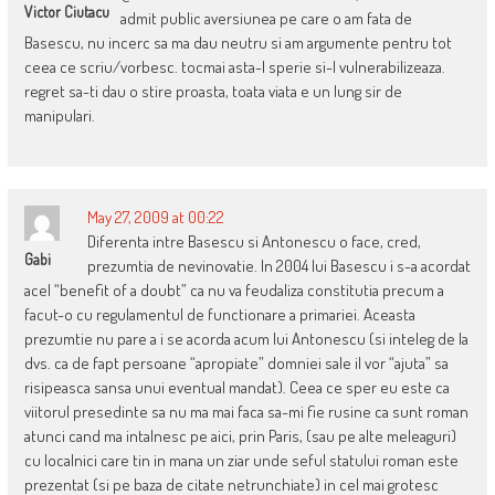
Victor Ciutacu
admit public aversiunea pe care o am fata de
Basescu, nu incerc sa ma dau neutru si am argumente pentru tot
ceea ce scriu/vorbesc. tocmai asta-l sperie si-l vulnerabilizeaza.
regret sa-ti dau o stire proasta, toata viata e un lung sir de
manipulari.
May 27, 2009 at 00:22
Diferenta intre Basescu si Antonescu o face, cred,
Gabi
prezumtia de nevinovatie. In 2004 lui Basescu i s-a acordat
acel “benefit of a doubt” ca nu va feudaliza constitutia precum a
facut-o cu regulamentul de functionare a primariei. Aceasta
prezumtie nu pare a i se acorda acum lui Antonescu (si inteleg de la
dvs. ca de fapt persoane “apropiate” domniei sale il vor “ajuta” sa
risipeasca sansa unui eventual mandat). Ceea ce sper eu este ca
viitorul presedinte sa nu ma mai faca sa-mi fie rusine ca sunt roman
atunci cand ma intalnesc pe aici, prin Paris, (sau pe alte meleaguri)
cu localnici care tin in mana un ziar unde seful statului roman este
prezentat (si pe baza de citate netrunchiate) in cel mai grotesc