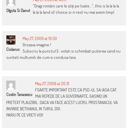
“Dragi români care le știți pe toate…”…this is la la la la
Olguta Si Danut
la la la land of choice si-n rest nu mai avem timp!
May 27, 2009 at 19:30
Grozava imagine !
Ciolanus
Subscriu la punctul 5 : votati si schimbati puterea cand nu
sunteti multumiti de cum e condusa tara.
May 27, 2009 at 20:31
FOARTE IMPORTANT ESTE CA PSD-UL SA IASA CAT
Costin Tanasescu
MAI REPEDE DE LA GUVERNARTE, GASIND UN
PRETEXT PLAUZIBIL. DACA VA FACE ACEST LUCRU, PROSTANACUL VA
INVINGE BETIVANUL IN TURUL DOI.
PARIU PE CE VRETI VOI!