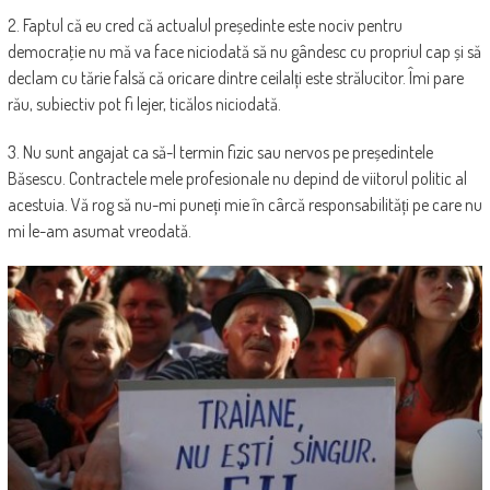
2. Faptul că eu cred că actualul președinte este nociv pentru
democraţie nu mă va face niciodată să nu gândesc cu propriul cap și să
declam cu tărie falsă că oricare dintre ceilalți este strălucitor. Îmi pare
rău, subiectiv pot fi lejer, ticălos niciodată.
3. Nu sunt angajat ca să-l termin fizic sau nervos pe președintele
Băsescu. Contractele mele profesionale nu depind de viitorul politic al
acestuia. Vă rog să nu-mi puneți mie în cârcă responsabilități pe care nu
mi le-am asumat vreodată.