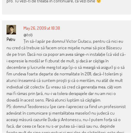
pro. Tu vezi-ti de treaba in continuare, ca vezi bine
May 26, 2009 at 18:38
@toţi
Petru
Ţin să-l apăr pe domnul Victor Ciutacu, pentru că nici eu
nu cred că trebuie să facem orice mişelie numai să pice Băsescu
de pe tron. Dacă noi ca popor am avea sânge-n instalaţie (că văd că-
i expresie la modă) ar fi zburat de mult, şi dacă ar câştiga în
decembrie şi lucrurile merg tot aşa (şi-o să meargă vă asigur) şi o să
fim undeva foarte departe de normalitate în 2011, dacă-l tolerăm şi
atunci înseamnă că suntem proşti şi că o merităm, nu atât de mult
individual cât colectiv. Eu vreau să cred că generaţia mea, câţi vom
mai fi rămas prin ţară, nu-i va tolera derapajele dar nu am nici o
dovadă în acest sens. Până atunci luptăm să câştigăm.
PS: domnul Teodorescu (pe care-l apreciez ca fiind un profesionist
adevărat în comunicare şi mentalitatea maselor) nu judecă cu
aceiaşi măsură cazurile Duda şi Antonescu, nu-l putem forţa să o
facă, dar ceea ce face nu s-ar putea să-i iasă sau nu, depinde
foarte mult de cine conjuncturi şi mai ales de câştigători; este deci