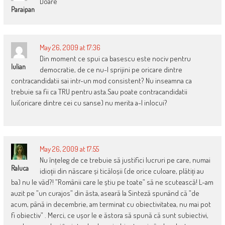
Doare
Paraipan
May 26, 2009 at 17:36
Din moment ce spui ca basescu este nociv pentru
Iulian
democratie, de ce nu-l sprijini pe oricare dintre
contracandidatii sai intr-un mod consistent? Nu inseamna ca
trebuie sa fii ca TRU pentru asta.Sau poate contracandidatii
lui(oricare dintre cei cu sanse) nu merita a-l inlocui?
May 26, 2009 at 17:55
Nu înțeleg de ce trebuie să justifici lucruri pe care, numai
Raluca
idioții din născare și ticăloșii (de orice culoare, plătiți au
ba) nu le văd?! ”Românii care le știu pe toate” să ne scutească! L-am
auzit pe ”un curajos” din ăsta, aseară la Sinteză spunând că ”de
acum, până in decembrie, am terminat cu obiectivitatea, nu mai pot
fi obiectiv” . Merci, ce ușor le e ăstora să spună că sunt subiectivi,