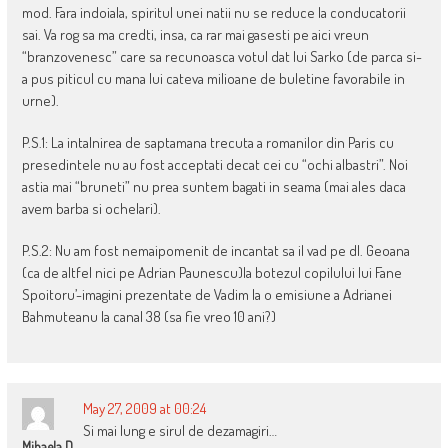
mod. Fara indoiala, spiritul unei natii nu se reduce la conducatorii
sai. Va rog sa ma credti, insa, ca rar mai gasesti pe aici vreun
“branzovenesc” care sa recunoasca votul dat lui Sarko (de parca si-
a pus piticul cu mana lui cateva milioane de buletine favorabile in
urne).
P.S.1: La intalnirea de saptamana trecuta a romanilor din Paris cu
presedintele nu au fost acceptati decat cei cu “ochi albastri”. Noi
astia mai “bruneti” nu prea suntem bagati in seama (mai ales daca
avem barba si ochelari).
P.S.2: Nu am fost nemaipomenit de incantat sa il vad pe dl. Geoana
(ca de altfel nici pe Adrian Paunescu)la botezul copilului lui Fane
Spoitoru’-imagini prezentate de Vadim la o emisiune a Adrianei
Bahmuteanu la canal 38 (sa fie vreo 10 ani?)
May 27, 2009 at 00:24
Si mai lung e sirul de dezamagiri…
Mihaela D