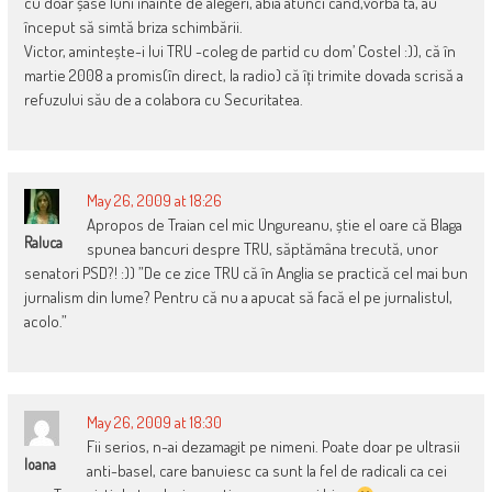
cu doar șase luni înainte de alegeri, abia atunci când,vorba ta, au
început să simtă briza schimbării.
Victor, amintește-i lui TRU -coleg de partid cu dom’ Costel :)), că în
martie 2008 a promis(în direct, la radio) că îți trimite dovada scrisă a
refuzului său de a colabora cu Securitatea.
May 26, 2009 at 18:26
Apropos de Traian cel mic Ungureanu, știe el oare că Blaga
Raluca
spunea bancuri despre TRU, săptămâna trecută, unor
senatori PSD?! :)) ”De ce zice TRU că în Anglia se practică cel mai bun
jurnalism din lume? Pentru că nu a apucat să facă el pe jurnalistul,
acolo.”
May 26, 2009 at 18:30
Fii serios, n-ai dezamagit pe nimeni. Poate doar pe ultrasii
Ioana
anti-basel, care banuiesc ca sunt la fel de radicali ca cei