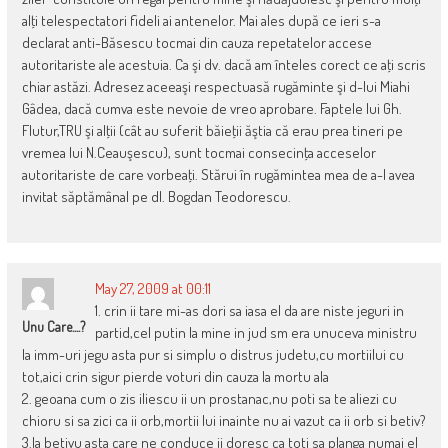
alţi telespectatori fideli ai antenelor. Mai ales după ce ieri s-a
declarat anti-Băsescu tocmai din cauza repetatelor accese
autoritariste ale acestuia. Ca şi dv. dacă am înteles corect ce aţi scris
chiar astăzi. Adresez aceeaşi respectuasă rugăminte şi d-lui Miahi
Gâdea, dacă cumva este nevoie de vreo aprobare. Faptele lui Gh.
Flutur,TRU şi alţii (cât au suferit băieţii ăştia că erau prea tineri pe
vremea lui N.Ceauşescu), sunt tocmai consecinţa acceselor
autoritariste de care vorbeaţi. Stărui în rugămintea mea de a-l avea
invitat săptămânal pe dl. Bogdan Teodorescu.
May 27, 2009 at 00:11
1. crin ii tare mi-as dori sa iasa el da are niste jeguri in
Unu Care....?
partid,cel putin la mine in jud sm era unuceva ministru
la imm-uri jegu asta pur si simplu o distrus judetu,cu mortiilui cu
tot,aici crin sigur pierde voturi din cauza la mortu ala
2. geoana cum o zis iliescu ii un prostanac,nu poti sa te aliezi cu
chioru si sa zici ca ii orb,mortii lui inainte nu ai vazut ca ii orb si betiv?
3.la betivu asta care ne conduce ii doresc ca toti sa planga numai el