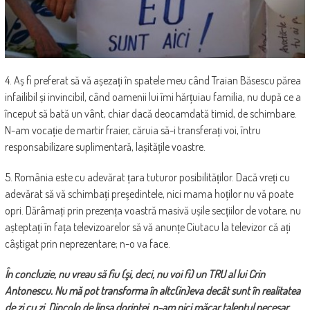
4. Aș fi preferat să vă așezați în spatele meu când Traian Băsescu părea
infailibil și invincibil, când oamenii lui îmi hărțuiau familia, nu după ce a
început să bată un vânt, chiar dacă deocamdată timid, de schimbare.
N-am vocație de martir fraier, căruia să-i transferați voi, întru
responsabilizare suplimentară, lașitățile voastre.
5. România este cu adevărat țara tuturor posibilităților. Dacă vreți cu
adevărat să vă schimbați preşedintele, nici mama hoților nu vă poate
opri. Dărâmați prin prezența voastră masivă ușile secțiilor de votare, nu
așteptați în fața televizoarelor să vă anunțe Ciutacu la televizor că ați
câștigat prin neprezentare; n-o va face.
În concluzie, nu vreau să fiu (şi, deci, nu voi fi) un TRU al lui Crin
Antonescu. Nu mă pot transforma în altc(in)eva decât sunt în realitatea
de zi cu zi. Dincolo de lipsa dorinţei, n-am nici măcar talentul necesar.