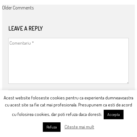
COMMENT
Older Comments
NAVIGATION
LEAVE A REPLY
Acest website foloseste cookies pentru ca experienta dumneavoastra
cu acest site sa fie cat mai profesionala. Presupunem ca esti de acord
cu folosirea cookies, dar poti refuza daca doresti.
Accepta
Citeste mai mult
Refuza