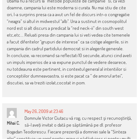
Obama nu a recurs la “metode populiste de campanie” si, ca vezi
doamne, campania lui este moderna si curata. Nu mai stiu de cite
ori, l-a surprins presa ca a avut un fel de discurs intr-o congregatie
“neagra” si altul in midwestul “alb”. Una a sustinut in cosmopolitul
nord est si alt discurs a predicat la “red neck-ii” din south west
etc,etc…. Reluati presa din campania lui si veti vedea cite temenele
a facut diferitelor “grupuri de interese” ca sa cistige alegerile, si in
campania din cadrul partidului democrat si in alegerile generale.
In concluzie, va recomand sa reflectati 10 secunde, atunci cind aveti
un impuls imperios de a va expune punctul de vedere deoarece,
nu totdeauna este pertinent, in contextul general al intentiilor si
conceptiilor dumneavoastra, si este pacat ca ” de amorul artei”,
discutiei, sa va treziti izolat,cocotat in pom.
May 26, 2009 at 23:46
Domnule Victor Ciutacu vă rog, cu respect şi recunoştinţă,
Mihai C.
să-l aveţi invitat o dată pe săptămână pe dl. profesor
Bogadan Teodorescu. Fiecare prezenţă a domniei sale la “Sinteza
zilei” constituie un regal pentru mine şi nădăjduiesc şi pentru mulţi