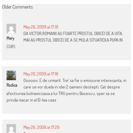
COMMENT
Older Comments
NAVIGATION
May 26, 2009 at 17:01
DA VICTOR,ROMANII AU FOARTE PROSTUL OBICEI DE A UITA.
Mery
MAI AU PROSTUL OBICEI DE A SE MULA SITUATIEI(A PUPA IN
CUR).
May 26, 2009 at 17:18
Oooooo. E de urmarit. Tre’ sa fie o emisiune interesanta, in
Rodica
care se vor duela in idei 2 oameni destepti. Cat despre
afectiunea bolnavicioasa a lui TRU pentru Basescu, sper sa se
prinda macar in al 12-lea ceas
May 26, 2009 at 17:29