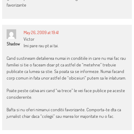
favorizante
May 26, 2009 at 19:41
Victor
Shadow
Imi pare rau pt ai tai.
Cand sustineam detalierea numai in conditiile in care nu mai fac rau
familiei si tie o faceam doar pt ca astfel de “metehne” trebuie
publicate ca lumea sa stie. Sa poata sa se informeze. Numai facand
corp comun in fata unor astfel de “obiceiuri” putem sa le inlaturam.
Poate peste cativa ani cand “va trece” le vei face publice pe aceste
considerente.
Bafta si nu oferi nimanui conditii favorizante. Comporta-te dta ca
jurnalist chiar daca “colegii” sau marea lor majoritate nu o fac.