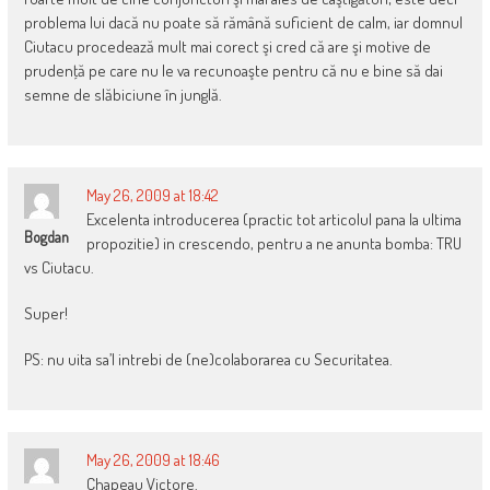
problema lui dacă nu poate să rămână suficient de calm, iar domnul
Ciutacu procedează mult mai corect şi cred că are şi motive de
prudenţă pe care nu le va recunoaşte pentru că nu e bine să dai
semne de slăbiciune în junglă.
May 26, 2009 at 18:42
Excelenta introducerea (practic tot articolul pana la ultima
Bogdan
propozitie) in crescendo, pentru a ne anunta bomba: TRU
vs Ciutacu.
Super!
PS: nu uita sa’l intrebi de (ne)colaborarea cu Securitatea.
May 26, 2009 at 18:46
Chapeau Victore.