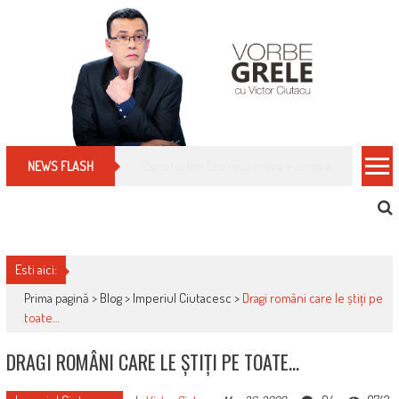
Skip
to
content
Cum îți schimbi, rapid, gratuit și eficient, furniz
NEWS FLASH
Esti aici:
Prima pagină >
Blog
>
Imperiul Ciutacesc
>
Dragi români care le știți pe
toate…
DRAGI ROMÂNI CARE LE ȘTIȚI PE TOATE…