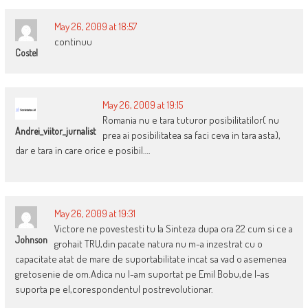
May 26, 2009 at 18:57
continuu
Costel
May 26, 2009 at 19:15
Romania nu e tara tuturor posibilitatilor( nu
Andrei_viitor_jurnalist
prea ai posibilitatea sa faci ceva in tara asta),
dar e tara in care orice e posibil….
May 26, 2009 at 19:31
Victore ne povestesti tu la Sinteza dupa ora 22 cum si ce a
Johnson
grohait TRU,din pacate natura nu m-a inzestrat cu o
capacitate atat de mare de suportabilitate incat sa vad o asemenea
gretosenie de om.Adica nu l-am suportat pe Emil Bobu,de l-as
suporta pe el,corespondentul postrevolutionar.