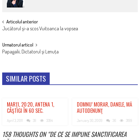
POST
Articolul anterior
Jucătorul şi-a scos Vuitoanca la vopsea
NAVIGATION
Urmatorul articol
Papagalii, Dictatorul şi Lenuţa
SIMILAR POSTS
MARŢI, 20:20, ANTENA 1,
DOMNU’ MORAR, DANELE, MĂ
CÂŞTIGI ÎN 60 SEC.
AUTODENUNŢ
April 3, 2011
39
3394
January 30, 2009
36
3199
158 THOUGHTS ON “
DE CE SE IMPUNE SANCTIFICAREA