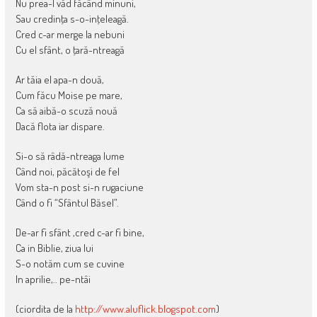
Nu prea-l văd făcând minuni,
Sau credinţa s-o-inţeleagă.
Cred c-ar merge la nebuni
Cu el sfânt, o ţară-ntreagă
Ar tăia el apa-n două,
Cum făcu Moise pe mare,
Ca să aibă-o scuză nouă
Dacă flota iar dispare.
Si-o să râdă-ntreaga lume
Când noi, păcătoşi de fel
Vom sta-n post si-n rugaciune
Când o fi “Sfântul Băsel”.
De-ar fi sfânt ,cred c-ar fi bine,
Ca in Biblie, ziua lui
S-o notăm cum se cuvine
In aprilie,.. pe-ntâi
(ciordita de la
http://www.aluflick.blogspot.com
)