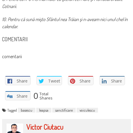
Cotnarii.
10. Pentru că sună mişto Sfântul nea Trăian şi n-aveam nici unul chel în
calendar.
COMENTARII
comentarii
Share
Tweet
Share
Share
0
Total
Share
Shares
Tagged
basescu
leapsa
sanctificare
voiculescu
Victor Ciutacu