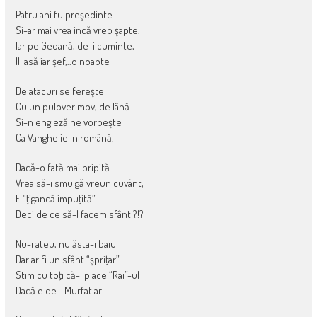
Patru ani fu preşedinte
Si-ar mai vrea incă vreo şapte.
Iar pe Geoană, de-i cuminte,
Il lasă iar şef,..o noapte
De atacuri se fereşte
Cu un pulover mov, de lână.
Si-n engleză ne vorbeşte
Ca Vanghelie-n română.
Dacă-o fată mai pripită
Vrea să-i smulgă vreun cuvânt,
E “ţigancă impuţită”.
Deci de ce să-l facem sfânt ?!?
Nu-i ateu, nu ăsta-i baiul
Dar ar fi un sfânt “şpriţar”
Stim cu toţi că-i place “Rai”-ul
Dacă e de …Murfatlar.