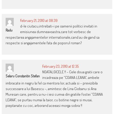
February 21, 2010 at 08:39
d-le ciutacu,intrebati-i pe oamenii politici invitati in
Radu
emisiunea dumneavoastra,care tot vorbesc de
respectarea angajamentelor internationale,cand au de gand sa
respecte si angajamentele fata de poporul roman?
February 23, 2010 at 12:35
NOATALGICELE !! – Cele doua gratii care o
Selaru Constantin Stefan
incadreaza pe “COANA LEANA”, ambele
imbracate in negru la fel ca mentora lor, actuala si – previzibila
succesoare a lui Basescu -, amintesc de Lina Ciobanu si Ana
Muresan care, pentru a nu-i iesi cumva din gratiile fostei “COANA
LEANA”, se purtau numai la taior, cu botine negre si musai,
pieptanate cu coc, arborand aceeasi morga sobra !!