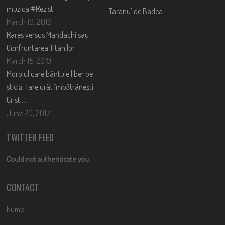
muzica #Rezist
Taranu’ de Badea
March 19, 2019
Rares versus Mandachi sau
Confruntarea Titanilor
March 15, 2019
Moroiul care bântuie liber pe
sticlă. Tare urât îmbătrânești,
Cristi….
June 20, 2017
TWITTER FEED
Could not authenticate you.
CONTACT
Nume: