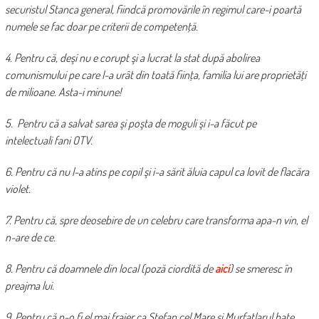
securistul Stanca general, fiindcă promovările în regimul care-i poartă
numele se fac doar pe criterii de competenţă.
4. Pentru că, deşi nu e corupt şi a lucrat la stat după abolirea
comunismului pe care l-a urât din toată fiinţa, familia lui are proprietăţi
de milioane. Asta-i minune!
5. Pentru că a salvat sarea şi poşta de moguli şi i-a făcut pe
intelectuali fani OTV.
6. Pentru că nu l-a atins pe copil şi i-a sărit ăluia capul ca lovit de flacăra
violet.
7. Pentru că, spre deosebire de un celebru care transforma apa-n vin, el
n-are de ce.
8. Pentru că doamnele din local (poză ciordită de
aici
) se smeresc în
preajma lui.
9. Pentru că n-o fi el mai fraier ca Ştefan cel Mare şi Murfatlarul bate