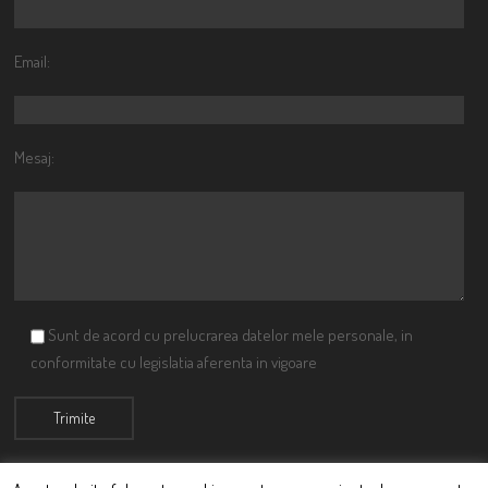
Email:
Mesaj:
Sunt de acord cu prelucrarea datelor mele personale, in
conformitate cu legislatia aferenta in vigoare