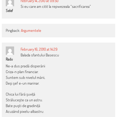
February 14, 2010 at 09:50
Si eu care am citit la repwezeala “sacrificarea”
Selef
Pingback:
Argumentele
February 16, 2010 at 14:29
Balada sfantului Basescu
Radu
Ne-a dus pradă disperării
Criza-n plan financiar.
Suntem sub nivelul mării,
Deşi şef e-un marinar.
Chica lui fără şuviţă
Străluceşte ca un astru.
Bate puşti de gradiniţă
Acuzând pixelu-albastru.