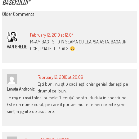
BĂSEXULUI
”
COMMENT
Older Comments
NAVIGATION
February 12, 2010 at 12:04
M-AM BAGT SI IO IN SEAMA CU LEAPSA ASTA. BAGA UN
VAN GHELIE
OCHI, POATE ITI PLACE
February 12, 2010 at 20:06
Eşti bun ! nu ştiu dacă eşti chiar genial, dar eşti pe
Lenuţa Andronic
drumul cel bun.
Te rog nu mai folosi numele “Lenuţa” pentru duduia în chestiune!
Este un nume curat, pe care îl purtăm multe femei corecte şi ne
simţim jignite de asociere.