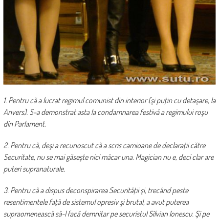
1. Pentru că a lucrat regimul comunist din interior (şi puţin cu detaşare, la
Anvers). S-a demonstrat asta la condamnarea festivă a regimului roşu
din Parlament.
2. Pentru că, deşi a recunoscut că a scris camioane de declaraţii către
Securitate, nu se mai găseşte nici măcar una. Magician nu e, deci clar are
puteri supranaturale.
3. Pentru că a dispus deconspirarea Securităţii şi, trecând peste
resentimentele faţă de sistemul opresiv şi brutal, a avut puterea
supraomenească să-l facă demnitar pe securistul Silvian Ionescu. Şi pe