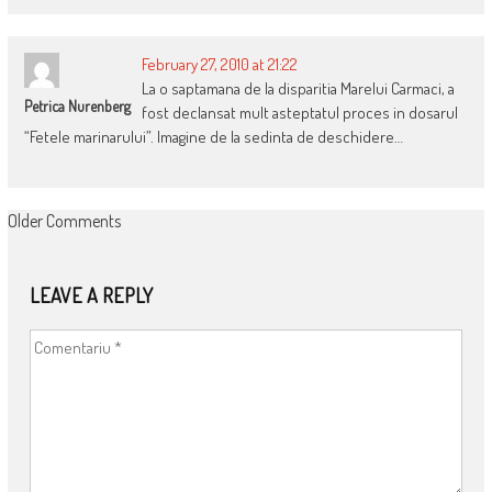
February 27, 2010 at 21:22
La o saptamana de la disparitia Marelui Carmaci, a
Petrica Nurenberg
fost declansat mult asteptatul proces in dosarul
“Fetele marinarului”. Imagine de la sedinta de deschidere…
COMMENT
Older Comments
NAVIGATION
LEAVE A REPLY