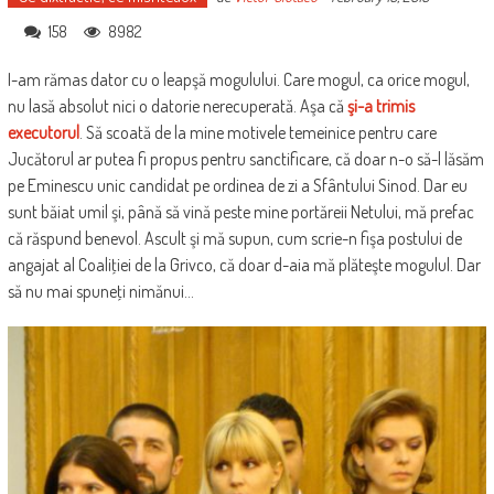
158
8982
I-am rămas dator cu o leapşă mogulului. Care mogul, ca orice mogul,
nu lasă absolut nici o datorie nerecuperată. Aşa că
şi-a trimis
executorul
. Să scoată de la mine motivele temeinice pentru care
Jucătorul ar putea fi propus pentru sanctificare, că doar n-o să-l lăsăm
pe Eminescu unic candidat pe ordinea de zi a Sfântului Sinod. Dar eu
sunt băiat umil şi, până să vină peste mine portăreii Netului, mă prefac
că răspund benevol. Ascult şi mă supun, cum scrie-n fişa postului de
angajat al Coaliţiei de la Grivco, că doar d-aia mă plăteşte mogulul. Dar
să nu mai spuneţi nimănui…