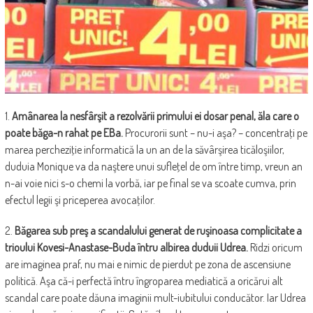
1.
Amânarea la nesfârşit a rezolvării primului ei dosar penal, ăla care o
poate băga-n rahat pe EBa.
Procurorii sunt – nu-i aşa? – concentraţi pe
marea percheziţie informatică la un an de la săvârşirea ticăloşiilor,
duduia Monique va da naştere unui sufleţel de om între timp, vreun an
n-ai voie nici s-o chemi la vorbă, iar pe final se va scoate cumva, prin
efectul legii şi priceperea avocaţilor.
2.
Băgarea sub preş a scandalului generat de ruşinoasa complicitate a
trioului Kovesi-Anastase-Buda întru albirea duduii Udrea.
Ridzi oricum
are imaginea praf, nu mai e nimic de pierdut pe zona de ascensiune
politică. Aşa că-i perfectă întru îngroparea mediatică a oricărui alt
scandal care poate dăuna imaginii mult-iubitului conducător. Iar Udrea