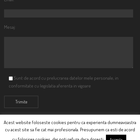
Mesaj:
Sunt de acord cu prelucrarea datelor mele personale, in
conformitate cu legislatia aferenta in vigoare
Acest website foloseste cookies pentru ca experienta dumneavoastra
cu acest site sa fie cat mai profesionala. Presupunem ca esti de acord
© Ciutacu 2015 Parte a Imperiului Ciutacesc.
cu folosirea cookies, dar poti refuza daca doresti.
Accepta