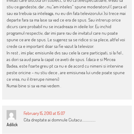
invitati care discuta un subiect, si eu ca telespectatoare, vreau sa
stiu ce gandeste; dar , nu,”am inteles” spune moderatorul ( parca el
sau ea trebuia sa inteleaga, nu eu din fata televizorului )si trece mai
departe fara sa ma lase sa vad ce era de spus. Sau intrerup orice
dicurs care probabil nu se incadreaza in ideile lor. Eu inchid
programul respectiv, dar imi pare rau de invitatul care nu poate
spune ce are de spus. Le sugerez sa se ridice si sa plece, altfel voi
crede ca e important doar sa fie vazut la televizor.
In rest , imi plac emisiunile dvs sau cele la care participati, si la fel ,
as dori sa aud pana la capat ce aveti de spus. (daca e si Mircea
Badea, este foarte greu pt ca nu e de acord cu nimeni si intervine
peste oricine – nu stiu dece , are emisiunea lui unde poate spune
ce vrea, nu il itrerupe nimeni)
Numai bine si sa va mai vedem .
February 15, 2010 at 15:07
Cita dreptate ai domnule Ciutacu……………..
Adilick