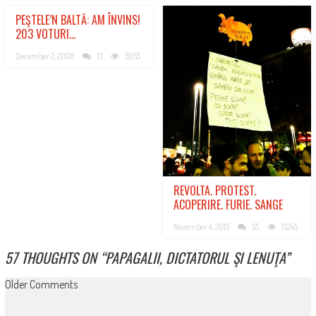
PEŞTELE’N BALTĂ: AM ÎNVINS!
203 VOTURI…
December 2, 2008
13
5965
REVOLTA. PROTEST.
ACOPERIRE. FURIE. SANGE
November 4, 2015
55
15245
57 THOUGHTS ON “
PAPAGALII, DICTATORUL ŞI LENUŢA
”
COMMENT
Older Comments
NAVIGATION