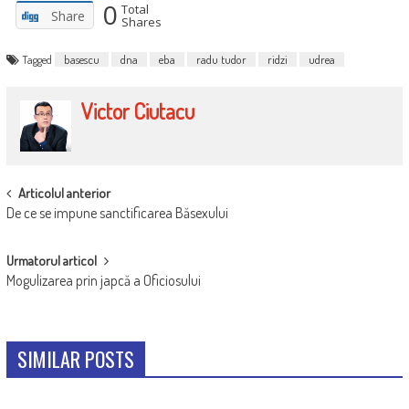
0
Total
Share
Shares
Tagged
basescu
dna
eba
radu tudor
ridzi
udrea
Victor Ciutacu
POST
Articolul anterior
De ce se impune sanctificarea Băsexului
NAVIGATION
Urmatorul articol
Mogulizarea prin japcă a Oficiosului
SIMILAR POSTS