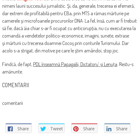
nimeni laurii succesului jurnalistic. Şi, da, generale, trecerea ei efemeră,
dar extrem de profitabilă pentru EBa, prin MTS a rămas mărturie pe
camerele şi microfoanele procurorilor DNA. La fel, însă, cum ar fi trebuit
să fie, dacă ăia chiar s-ar fi ocupat cu anticorupţia, nu cu executarea la
comandă a vendetelor politico-economice, imagini, sunete, extrase
şi mărturii cu trecerea doamnei Cocoş prin conturile Turismului. Dar
acolo s-a strigat, din motive pe care le ştim amândoi, stop joc.
Fiindcă, de fapt,
PDL înseamnă Papagalii, Dictatoru’ şi Lenuţa
. Restu-s
amănunte.
COMENTARII
comentarii
Share
Tweet
Share
Share