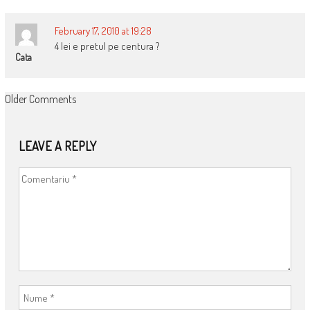
February 17, 2010 at 19:28
4 lei e pretul pe centura ?
Cata
COMMENT
Older Comments
NAVIGATION
LEAVE A REPLY