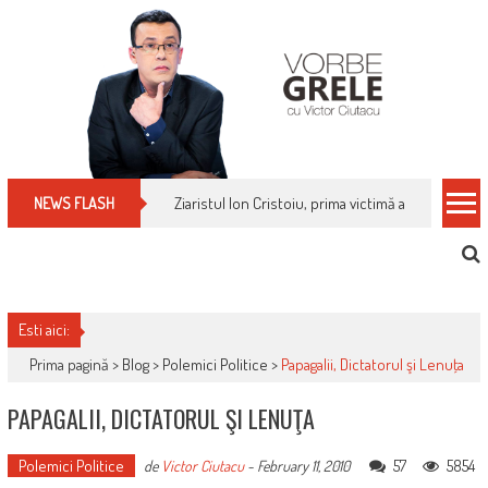
Skip
to
content
Ziaristul Ion Cristoiu, prima victimă a noi cenzuri 
NEWS FLASH
Esti aici:
Prima pagină >
Blog
>
Polemici Politice
>
Papagalii, Dictatorul şi Lenuţa
PAPAGALII, DICTATORUL ŞI LENUŢA
Polemici Politice
57
5854
de
Victor Ciutacu
-
February 11, 2010