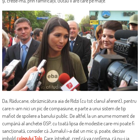
şi, crede-mă, prin ramificaţii, Gutău îl ard tare pe maţe.
Da, Răducane, obrăznicătura aia de Ridzi (cu tot clanul aferent), pentru
care n-am nici un pic de compasiune, e parte a unui sistem de tip
mafiot de spoliere a banului public. De altfel, la un anume moment de
cumpănă al anchetei GSP, cu toată lipsa de modestie care-mi poate fi
sancţionată, consider că Jurnalul i-a dat un mic şi, poate, decisiv
imbold
colegului Tolo
. Care, întrebat, cred că va confirma, că nu-i ia