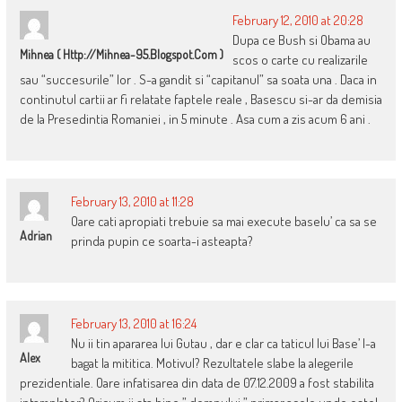
February 12, 2010 at 20:28
Dupa ce Bush si Obama au
Mihnea ( Http://mihnea-95.blogspot.com )
scos o carte cu realizarile
sau “succesurile” lor . S-a gandit si “capitanul” sa soata una . Daca in
continutul cartii ar fi relatate faptele reale , Basescu si-ar da demisia
de la Presedintia Romaniei , in 5 minute . Asa cum a zis acum 6 ani .
February 13, 2010 at 11:28
Oare cati apropiati trebuie sa mai execute baselu’ ca sa se
Adrian
prinda pupin ce soarta-i asteapta?
February 13, 2010 at 16:24
Nu ii tin apararea lui Gutau , dar e clar ca taticul lui Base’ l-a
Alex
bagat la mititica. Motivul? Rezultatele slabe la alegerile
prezidentiale. Oare infatisarea din data de 07.12.2009 a fost stabilita