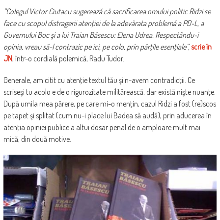
“Colegul Victor Ciutacu sugerează că sacrificarea omului politic Ridzi se
face cu scopul distragerii atenţiei de la adevărata problemă a PD-L, a
Guvernului Boc şi a lui Traian Băsescu: Elena Udrea. Respectându-i
opinia, vreau să-l contrazic pe ici, pe colo, prin părţile esenţiale”,
scrie în
JN
, într-o cordială polemică, Radu Tudor.
Generale, am citit cu atenţie textul tău şi n-avem contradicţii. Ce
scriseşi tu acolo e de o rigurozitate militărească, dar există nişte nuanţe.
După umila mea părere, pe care mi-o menţin, cazul Ridzi a fost (re)scos
pe tapet şi splitat (cum nu-i place lui Badea să audă), prin aducerea în
atenţia opiniei publice a altui dosar penal de o amploare mult mai
mică, din două motive.