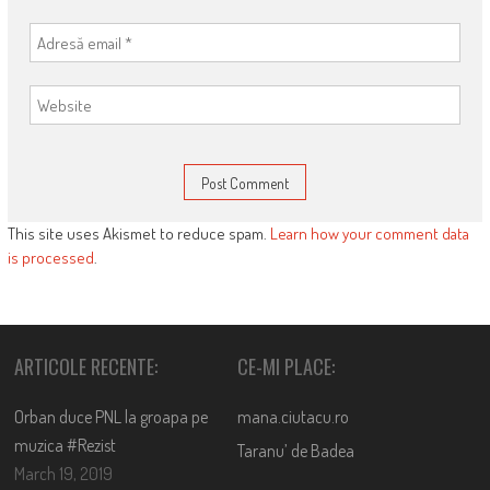
This site uses Akismet to reduce spam.
Learn how your comment data
is processed
.
ARTICOLE RECENTE:
CE-MI PLACE:
Orban duce PNL la groapa pe
mana.ciutacu.ro
muzica #Rezist
Taranu’ de Badea
March 19, 2019