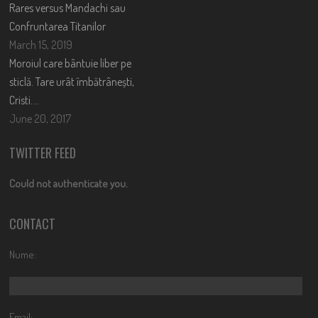
Rares versus Mandachi sau
Confruntarea Titanilor
March 15, 2019
Moroiul care bântuie liber pe
sticlă. Tare urât îmbătrânești,
Cristi….
June 20, 2017
TWITTER FEED
Could not authenticate you.
CONTACT
Nume:
Email: