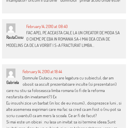
intamplator? Oricum ii sta bine ” domnului ” primar acolo unde este!
February 14, 2010 at 08:40
FAC APEL PE ACEASTA CALE LA UN CREATOR DE MODA SA
RautaCiosu
O CHEME PE EBA IN ROMANIA SA-I MAI DEA CEVA DE
MODELINS CA DE LA VORBIT I S-A FRACTURAT LIMBA…
February 14, 2010 at 18:44
Domnule Ciutacu, nu are legatura cu subiectul, dar am
Gabriela
obosit sa ascult prezentatoare inculte (si prezentatori)
care nu stiu sa foloseasca limba romana (o fi de la reforma
nesfarsita din invatamant?) Ex
Eu insushi zice un barbat (in loc de eu insumi) , doisprezece luni , si
alte asemenea exprimari care ma fac sa cred ca am fost o (nu pot sa
scriu cuvantul) ca am mers la scoala. Ce ar fi de facut?
Si mai este un obicei : nu lasa un invitat sa isi termine ideea.Sunt