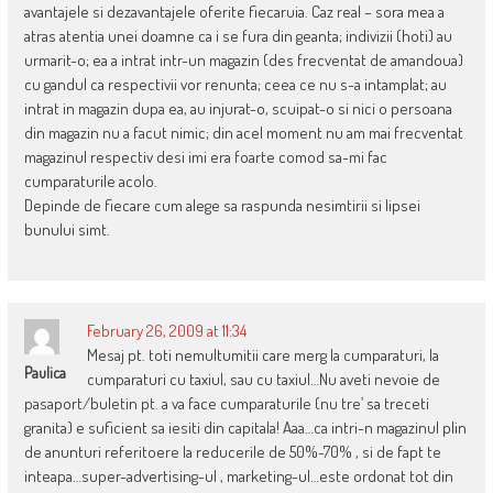
avantajele si dezavantajele oferite fiecaruia. Caz real – sora mea a
atras atentia unei doamne ca i se fura din geanta; indivizii (hoti) au
urmarit-o; ea a intrat intr-un magazin (des frecventat de amandoua)
cu gandul ca respectivii vor renunta; ceea ce nu s-a intamplat; au
intrat in magazin dupa ea, au injurat-o, scuipat-o si nici o persoana
din magazin nu a facut nimic; din acel moment nu am mai frecventat
magazinul respectiv desi imi era foarte comod sa-mi fac
cumparaturile acolo.
Depinde de fiecare cum alege sa raspunda nesimtirii si lipsei
bunului simt.
February 26, 2009 at 11:34
Mesaj pt. toti nemultumitii care merg la cumparaturi, la
Paulica
cumparaturi cu taxiul, sau cu taxiul…Nu aveti nevoie de
pasaport/buletin pt. a va face cumparaturile (nu tre’ sa treceti
granita) e suficient sa iesiti din capitala! Aaa…ca intri-n magazinul plin
de anunturi referitoere la reducerile de 50%-70% , si de fapt te
inteapa…super-advertising-ul , marketing-ul…este ordonat tot din