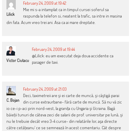
February 24, 2009 at 19:42
Mie mi s-a intamplat ca in timpul cursei soferul sa
Lilick
raspunda la telefon si, neatent la trafic, sa intre in masina
din fata. Acum vreo trei ani. Asa ca ai mare dreptate.
February 24, 2009 at 19:44
@Lilick: eu am executat deja doua accidente ca
Victor Ciutacu
pasager de taxi.
February 24, 2009 at 21:03
Deci, taximetreii are şi ei carte de muncă, şi câştigă parai
C. Bojan
din curse extraurbane- fără carte de muncă. Să nu vă zic
io ce-i p-aci prin nord-vest, la graniţa cu Ungaria şi Ucraina. Bagă
băieţii tunuri de câteva zeci de salarii de prof. universitar pe lună, şi
nu le trebuie decât vreo 3-4 curse- din relatările lor, aşa directe
către cetăţeanu’ ce se semnează în acest comentariu. Cât despre