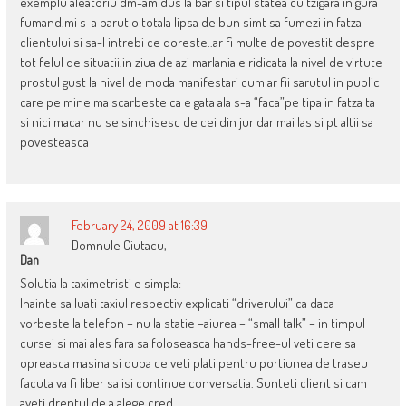
exemplu aleatoriu dm-am dus la bar si tipul statea cu tzigara in gura
fumand.mi s-a parut o totala lipsa de bun simt sa fumezi in fatza
clientului si sa-l intrebi ce doreste..ar fi multe de povestit despre
tot felul de situatii.in ziua de azi marlania e ridicata la nivel de virtute
prostul gust la nivel de moda manifestari cum ar fii sarutul in public
care pe mine ma scarbeste ca e gata ala s-a “faca”pe tipa in fatza ta
si nici macar nu se sinchisesc de cei din jur dar mai las si pt altii sa
povesteasca
February 24, 2009 at 16:39
Domnule Ciutacu,
Dan
Solutia la taximetristi e simpla:
Inainte sa luati taxiul respectiv explicati “driverului” ca daca
vorbeste la telefon – nu la statie –aiurea – “small talk” – in timpul
cursei si mai ales fara sa foloseasca hands-free-ul veti cere sa
opreasca masina si dupa ce veti plati pentru portiunea de traseu
facuta va fi liber sa isi continue conversatia. Sunteti client si cam
aveti dreptul de a alege cred.