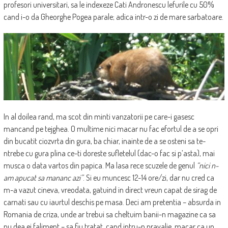
profesori universitari, sa le indexeze Cati Andronescu lefurile cu 50%
cand i-o da Gheorghe Pogea parale; adica intr-o zi de mare sarbatoare.
In al doilea rand, ma scot din minti vanzatorii pe care-i gasesc
mancand pe tejghea. O multime nici macar nu fac efortul de a se opri
din bucatit ciozvrta din gura, ba chiar, inainte de a se osteni sa te-
ntrebe cu gura plina ce-ti doreste sufletelul (dac-o fac si p’asta), mai
musca o data vartos din papica. Ma lasa rece scuzele de genul
“nici n-
am apucat sa mananc azi”
. Si eu muncesc 12-14 ore/zi, dar nu cred ca
m-a vazut cineva, vreodata, gatuind in direct vreun capat de sirag de
carnati sau cu iaurtul deschis pe masa. Deci am pretentia – absurda in
Romania de criza, unde ar trebui sa cheltuim banii-n magazine ca sa
nu dea ei faliment – sa fiu tratat, cand intru-n pravalie, macar ca un