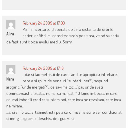
February 24, 2009 at 17:03
PS. In incercarea disperata de a ma distanta de ororile
Alina
scrierilor SGG imi corectez tardiv postarea, vrand sa scriu
de fapt sunt tipice evului mediu. Sorry!
February 24, 2009 at 17:16
…dar si taximetristii de care cand te apropii,cu intrebarea
Nana
banala si golita de sensuri “sunteti liber?”, raspund
arogant: “unde mergeti?”…ce sa-i mai zici…”pai, unde aveti
dumneavoastra treaba, numai sa ma luati!” O lume imbecila, in care
cei mai imbecili cred ca suntem noi, care inca ne revoltam, care inca
ne miram…
…a, si am uitat…si taximetristii pe a caror masina scrie aer conditionat
si merg cu geamul deschis, desigur, vara.