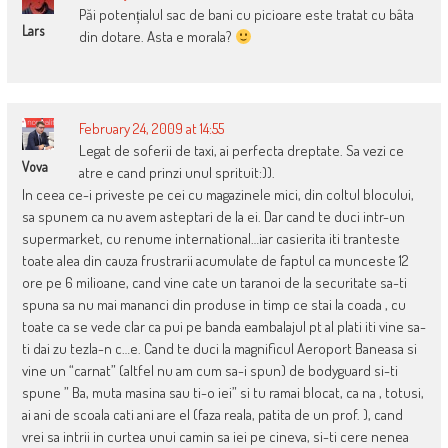
Păi potențialul sac de bani cu picioare este tratat cu bâta
Lars
din dotare. Asta e morala?
February 24, 2009 at 14:55
Legat de soferii de taxi, ai perfecta dreptate. Sa vezi ce
Vova
atre e cand prinzi unul sprituit:)).
In ceea ce-i priveste pe cei cu magazinele mici, din coltul blocului,
sa spunem ca nu avem asteptari de la ei. Dar cand te duci intr-un
supermarket, cu renume international…iar casierita iti tranteste
toate alea din cauza frustrarii acumulate de faptul ca munceste 12
ore pe 6 milioane, cand vine cate un taranoi de la securitate sa-ti
spuna sa nu mai mananci din produse in timp ce stai la coada , cu
toate ca se vede clar ca pui pe banda eambalajul pt al plati iti vine sa-
ti dai zu tezla-n c…e. Cand te duci la magnificul Aeroport Baneasa si
vine un “carnat” (altfel nu am cum sa-i spun) de bodyguard si-ti
spune ” Ba, muta masina sau ti-o iei” si tu ramai blocat, ca na , totusi,
ai ani de scoala cati ani are el (faza reala, patita de un prof. ), cand
vrei sa intrii in curtea unui camin sa iei pe cineva, si-ti cere nenea