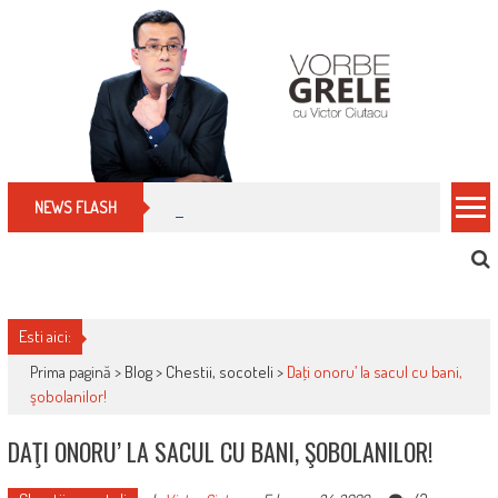
Skip
to
content
Cum îți schimbi, rapid, gratuit și eficient, furniz
NEWS FLASH
Esti aici:
Prima pagină >
Blog
>
Chestii, socoteli
>
Daţi onoru’ la sacul cu bani,
şobolanilor!
DAŢI ONORU’ LA SACUL CU BANI, ŞOBOLANILOR!