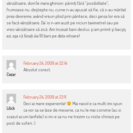
vânzătoare, dom’le mare ghinion: părinţi fără “posibilitate”,
frumoase nu, deştepte nu, curve n-au apucat să fie, că s-au măritat
prea devreme, având vreun plod prin pântece, deci şansa lor era să
se facă vânzătoare. Da’ io n-am auzit pe niciun taximetrel sau pe
vreo vânzătoare să zică: Am încasat bani destui, şi am primit şi bacşiş
azi, aşa că lăsaţi ăia 10 bani pe data viitoare!
February 24, 2009 at 22:14
Absolut corect.
Cezar
February 24, 2009 at 23:11
Deci ai mare experienta!
Mai nasol e ca multi imi spun
Lilick
ca vor sa se lase de meserie, ca nu le mai convine (au si
scazut acum tarifele) si mi-e sa nu ne trezim cu niste chinezi pe
post de soferi.:)