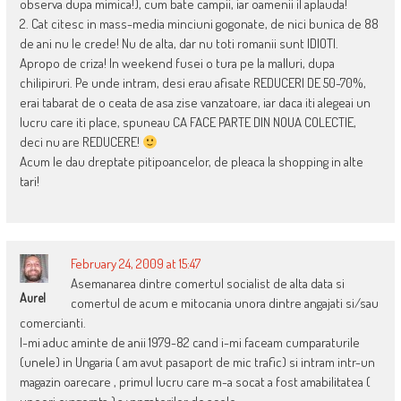
observa dupa mimica!), cum bate campii, iar oamenii il aplauda!
2. Cat citesc in mass-media minciuni gogonate, de nici bunica de 88
de ani nu le crede! Nu de alta, dar nu toti romanii sunt IDIOTI.
Apropo de criza! In weekend fusei o tura pe la malluri, dupa
chilipiruri. Pe unde intram, desi erau afisate REDUCERI DE 50-70%,
erai tabarat de o ceata de asa zise vanzatoare, iar daca iti alegeai un
lucru care iti place, spuneau CA FACE PARTE DIN NOUA COLECTIE,
deci nu are REDUCERE!
Acum le dau dreptate pitipoancelor, de pleaca la shopping in alte
tari!
February 24, 2009 at 15:47
Asemanarea dintre comertul socialist de alta data si
Aurel
comertul de acum e mitocania unora dintre angajati si/sau
comercianti.
I-mi aduc aminte de anii 1979-82 cand i-mi faceam cumparaturile
(unele) in Ungaria ( am avut pasaport de mic trafic) si intram intr-un
magazin oarecare , primul lucru care m-a socat a fost amabilitatea (