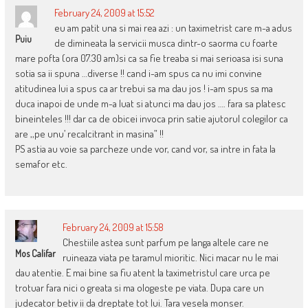
February 24, 2009 at 15:52
eu am patit una si mai rea azi : un taximetrist care m-a adus
Puiu
de dimineata la servicii musca dintr-o saorma cu foarte
mare pofta (ora 07.30 am)si ca sa fie treaba si mai serioasa isi suna
sotia sa ii spuna …diverse !! cand i-am spus ca nu imi convine
atitudinea lui a spus ca ar trebui sa ma dau jos ! i-am spus sa ma
duca inapoi de unde m-a luat si atunci ma dau jos …. fara sa platesc
bineinteles !!! dar ca de obicei invoca prin satie ajutorul colegilor ca
are ,,pe unu’ recalcitrant in masina” !!
PS astia au voie sa parcheze unde vor, cand vor, sa intre in fata la
semafor etc.
February 24, 2009 at 15:58
Chestiile astea sunt parfum pe langa altele care ne
Mos Califar
ruineaza viata pe taramul mioritic. Nici macar nu le mai
dau atentie. E mai bine sa fiu atent la taximetristul care urca pe
trotuar fara nici o greata si ma ologeste pe viata. Dupa care un
judecator betiv ii da dreptate tot lui. Tara vesela monser.