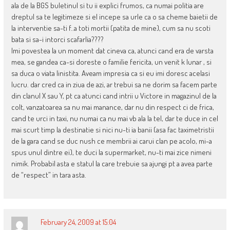
ala de la BGS buletinul si tu ii explici frumos, ca numai politia are
dreptul sa te legitimeze si el incepe sa urle ca o sa cheme baietii de
la interventie sa-ti f..a toti mortii (patita de mine), cum sa nu scoti
bata si sa-i intorci scafarlia????
Imi povestea la un moment dat cineva ca, atunci cand era de varsta
mea, se gandea ca-si doreste o familie fericita, un venit k lunar , si
sa duca o viata linistita. Aveam impresia ca si eu imi doresc acelasi
lucru. dar cred ca in ziua de azi, ar trebui sa ne dorim sa facem parte
din clanul X sau Y, pt ca atunci cand intrii u Victore in magazinul de la
colt, vanzatoarea sa nu mai manance, dar nu din respect ci de frica,
cand te urci in taxi, nu numai ca nu mai vb ala la tel, dar te duce in cel
mai scurt timp la destinatie si nici nu-ti ia banii (asa fac taximetristii
de la gara cand se duc nush ce membrii ai carui clan pe acolo, mi-a
spus unul dintre ei), te duci la supermarket, nu-ti mai zice nimeni
nimik. Probabil asta e statul la care trebuie sa ajungi pt a avea parte
de “respect” in tara asta.
February 24, 2009 at 15:04