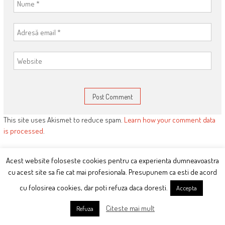
This site uses Akismet to reduce spam.
Learn how your comment data
is processed
.
Acest website foloseste cookies pentru ca experienta dumneavoastra
cu acest site sa fie cat mai profesionala. Presupunem ca esti de acord
ARTICOLE RECENTE:
CE-MI PLACE:
cu folosirea cookies, dar poti refuza daca doresti.
Accepta
Orban duce PNL la groapa pe
mana.ciutacu.ro
Citeste mai mult
Refuza
muzica #Rezist
Taranu’ de Badea