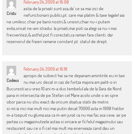
February 24, 2009 at 16:08
astia de la privati sunt asa,da’ ce sa mai zici de
Cristu
nefunctionarii publici,pt. care mai platim & taxe legale! aia
ne umilesc chiar pe banii nostri,& uneori,chiar nu-i putem
evita,oricat ne-am stradui. la privati,mai poti sa alegi sa nu-i mai
frecventezi,& astfel,pot fi corectati,ca raman fara clienti. dar
rezervorul de fraieri ramane constant pt. statul de drept.
February 24, 2009 at 16:18
apropo de subiect hai sa ne depanam amintirile eu in taxi
Codeus
nu mai urc decat in caz de fortza majora am patit-o in
Bucuresti acu vreo 10 ani m-a dus tembelul ala de la Gara de Nord
pana in intersectia de pe Stefan cel Mare acolo unde o iei spre
obor parca nu stiu exact da oricum doatua statii de metro
si-mi ia nici mai mult nici mai putin decat 70000 asta in 1998 fratilor
m-a tzepuit nu gluma.asa ca m-am jurat ca nu mai fac asa ceva .iar pe
partea cu magazinutzele astea si oricare ar fii felul magazinului sau
restaurant sau ce o fi cel mai mult ma enerveaza cand dau un