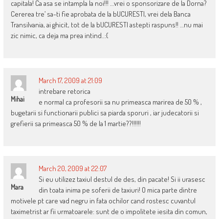
capitala! Ca asa se intampla la noi!!! …vrei o sponsorizare de la Dorna?
Cererea tre’ sa-ti fie aprobata de la bUCURESTI, vrei dela Banca
Transilvania, ai ghicit, tot de la bUCURESTI astepti raspuns!! …nu mai
zic nimic, ca deja ma prea intind..:(
March 17, 2009 at 21:09
intrebare retorica
Mihai
e normal ca profesorii sa nu primeasca marirea de 50 % ,
bugetarii si functionarii publici sa piarda sporuri , iar judecatorii si
grefierii sa primeasca 50 % de la 1 martie??!!!!!!
March 20, 2009 at 22:07
Si eu utilizez taxiul destul de des, din pacate! Si ii urasesc
Mara
din toata inima pe soferii de taxiuri! O mica parte dintre
motivele pt care vad negru in fata ochilor cand rostesc cuvantul
taximetrist ar fii urmatoarele: sunt de o impolitete iesita din comun,