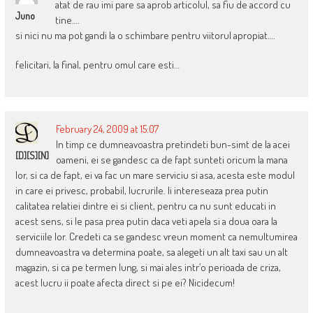
atat de rau imi pare sa aprob articolul, sa fiu de accord cu
Juno
tine….
si nici nu ma pot gandi la o schimbare pentru viitorul apropiat….
felicitari, la final, pentru omul care esti…
February 24, 2009 at 15:07
In timp ce dumneavoastra pretindeti bun-simt de la acei
[D][S][N]
oameni, ei se gandesc ca de fapt sunteti oricum la mana
lor, si ca de fapt, ei va fac un mare serviciu si asa, acesta este modul
in care ei privesc, probabil, lucrurile. Ii intereseaza prea putin
calitatea relatiei dintre ei si client, pentru ca nu sunt educati in
acest sens, si le pasa prea putin daca veti apela si a doua oara la
serviciile lor. Credeti ca se gandesc vreun moment ca nemultumirea
dumneavoastra va determina poate, sa alegeti un alt taxi sau un alt
magazin, si ca pe termen lung, si mai ales intr’o perioada de criza,
acest lucru ii poate afecta direct si pe ei? Nicidecum!