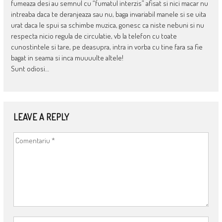
fumeaza desi au semnul cu “fumatul interzis” afisat si nici macar nu
intreaba daca te deranjeaza sau nu, baga invariabil manele si se uita
urat daca le spui sa schimbe muzica, gonesc ca niste nebuni si nu
respecta nicio regula de circulatie, vb la telefon cu toate
cunostintele si tare, pe deasupra, intra in vorba cu tine fara sa fie
bagat in seama si inca muuuulte altele!
Sunt odiosi…
LEAVE A REPLY