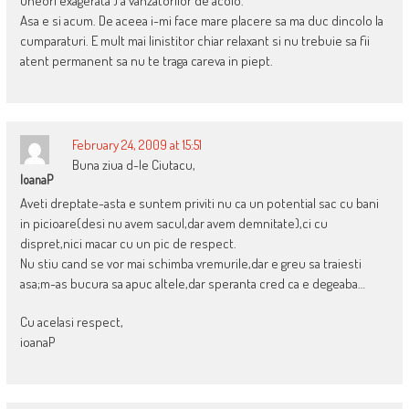
uneori exagerata ) a vanzatorilor de acolo.
Asa e si acum. De aceea i-mi face mare placere sa ma duc dincolo la
cumparaturi. E mult mai linistitor chiar relaxant si nu trebuie sa fii
atent permanent sa nu te traga careva in piept.
February 24, 2009 at 15:51
Buna ziua d-le Ciutacu,
IoanaP
Aveti dreptate-asta e suntem priviti nu ca un potential sac cu bani
in picioare(desi nu avem sacul,dar avem demnitate),ci cu
dispret,nici macar cu un pic de respect.
Nu stiu cand se vor mai schimba vremurile,dar e greu sa traiesti
asa;m-as bucura sa apuc altele,dar speranta cred ca e degeaba…
Cu acelasi respect,
ioanaP