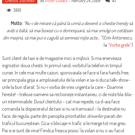
Chestii, socoteli
43
de
Victor Ciutacu
-
February 24, 2009
3861
Motto:
“
Nu-i de mirare că până la urmă a devenit o chestie trendy să
arăţi o bâtă, să mai boxezi cu o domnişoară, să mai smulgi un cetăţean
din maşină, să mai pui o cagulă să semnezi nişte acte…
“
(Crin Antonescu,
la
“Vorbe grele”
)
Sunt client de taxi si de magazine mici si mijlocii. Si ma enerveaza
ingrozitor doua chestii. In primul rand, vorbitul la telefon in timpul
cursei. In cele mai multe cazuri, sporovaiala se face si fara hands free,
iar principala grija a amploaiatului de la volan e sa-si duca talk-show-
urile la bun sfarsit. Si nu-i vorba de vreo urgenta la care – Doamne
fereste! – trebuie oamenii sa rectioneze instantaneu, ci de niste bla-bla-
uri interminabile. Dusul clientului – cat mai repede, ca d-aia face
comanda la dispeceratul de taxi si nu ia tramvaiul – la destinatie nu
face, de regula, parte din panoplia prioritatilor
driverilor
parati din
traficul bucurestean. Cica-s blocaje-n trafic si le merge tot mai greu.
Pai si ei sunt de vina! Fiindca freaca pisoiu’ la volan si nu s-au facut