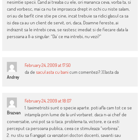
nesimtie specii. Cand ai treaba cu ele, ori mananca ceva, vorba ta, si
cand vorbesc, mai ca nu te improasca drept in ochi cu niste salam,
ori au de barfit cine stie pe cine, incat trebuie sa ridici glasul ca sa
isi dea ca au un client de servit, ori, daca, Doamne fereste, ai
indraznit sa le intrebi ceva, se rastesc imediat si de fiecare data la
persoana a II-a singular: “Da’ ce ma intrebi, nu vezi?”
February 24, 2009 at 17:50
da de
sacul asta cu bani
cum comentezi?:)))asta da
Andrey
February 24, 2009 at 18:07
1. taximetristii sunt o specie aparte. poti afla cam tot ce se
Brazvan
intampla prin lume de la unl vorbaret. daca n-ai chef de
conversatie, unii pot sa si taca. problema ta, victore, e ca esti
perceput ca persoana publica, ceea ce stimuleaza “vorbirea”.
2. nu stiu sa fi angajat ca vanzatori doctori docenti, savanti sau