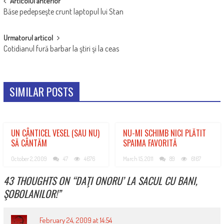
POST
Articolul anterior
Băse pedepseşte crunt laptopul lui Stan
NAVIGATION
Urmatorul articol
Cotidianul fură barbar la ştiri şi la ceas
SIMILAR POSTS
UN CÂNTICEL VESEL (SAU NU)
NU-MI SCHIMB NICI PLĂTIT
SĂ CÂNTĂM
SPAIMA FAVORITĂ
October 2, 2009
47
4676
March 15, 2011
89
6167
43 THOUGHTS ON “
DAŢI ONORU’ LA SACUL CU BANI,
ŞOBOLANILOR!
”
February 24, 2009 at 14:54