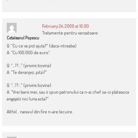
February 24, 2009 at 16:00
Tratamente pentru vanzatoare:
Cetateanul Popescu
Q: “Cu ce va pot ajuta?” (daca-ntreaba)
A: “Cu 100.000 de euro”
Q: “…??…” (privire bovina)
A: “Te deranjez, pitzi?”
Q: “…??…” (privire bovina)
A: “Vrei banii mei, sau ii spun patronului ca n-ai chef sa-si plateasca
angajatii nici luna asta?”
Altfel… naravul din fire n-are lecuire.