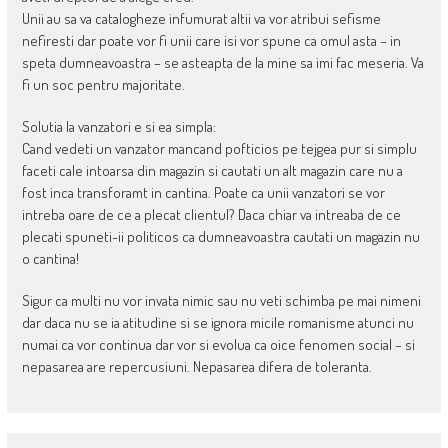
Unii au sa va catalogheze infumurat altii va vor atribui sefisme
nefiresti dar poate vor fi unii care isi vor spune ca omul asta – in
speta dumneavoastra – se asteapta de la mine sa imi fac meseria. Va
fi un soc pentru majoritate.
Solutia la vanzatori e si ea simpla:
Cand vedeti un vanzator mancand pofticios pe tejgea pur si simplu
faceti cale intoarsa din magazin si cautati un alt magazin care nu a
fost inca transforamt in cantina. Poate ca unii vanzatori se vor
intreba oare de ce a plecat clientul? Daca chiar va intreaba de ce
plecati spuneti-ii politicos ca dumneavoastra cautati un magazin nu
o cantina!
Sigur ca multi nu vor invata nimic sau nu veti schimba pe mai nimeni
dar daca nu se ia atitudine si se ignora micile romanisme atunci nu
numai ca vor continua dar vor si evolua ca oice fenomen social – si
nepasarea are repercusiuni. Nepasarea difera de toleranta.