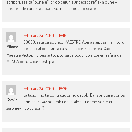
scriitori. asa ca “bunele” lor obiceiuri sunt exact reflexia bunei-
cresteri de care s-au bucurat. nimic nou sub soare…
February 24, 2009 at 18:16
OOOOO, asta da subiect MAESTRE! Abia astept sa ma intorc
Mihaela
de la locul de munca ca sa-mi exprim parerea. Caci,
Maestre Victor, nu peste tot poti sa te ocupi cu altceva in afara de
MUNCA pentru care esti platit…
February 24, 2009 at 18:30
La taxiuri nu te contrazic ca nu circul… Dar sunt tare curios
Catalin
prin ce magazine umbli de intalnesti domnisoare cu
zgrume-n coltu’ gurii?