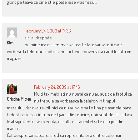
glont pe teava ca cine stie poate iese vrasmasul..
February 24, 2009 at 17:36
aici ai dreptate.
Klm
pe mine ma mai enerveaza foarte tare vanzatorii care
vorbesc la telefonul mobil si nu incheie conversatia cand le intri im
magazin…
February 24, 2009 at 17:46
Multi taximetristi nu numai ca nu au auzit de faptul ca
Cristina Mitrea
nu trebuie sa vorbeasca la telefon in timpul
mersului, dar n-au auzit nici ca nu au voie sa te tina pe manele pana
la destinatie sau in fum de tigara. Din fericire, unii sunt docili si daca
le atragi atentia se executa, dar altii mai au nitel si te dau jos din
masina.
Cat despre vanzatoare, cred ca reprezinta una dintre cele mai