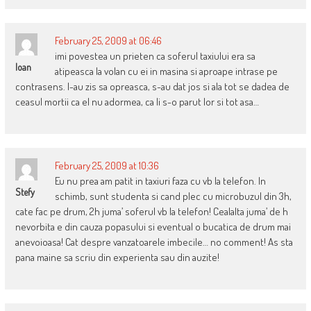
February 25, 2009 at 06:46
imi povestea un prieten ca soferul taxiului era sa
Ioan
atipeasca la volan cu ei in masina si aproape intrase pe
contrasens. I-au zis sa opreasca, s-au dat jos si ala tot se dadea de
ceasul mortii ca el nu adormea, ca li s-o parut lor si tot asa…
February 25, 2009 at 10:36
Eu nu prea am patit in taxiuri faza cu vb la telefon. In
Stefy
schimb, sunt studenta si cand plec cu microbuzul din 3h,
cate fac pe drum, 2h juma’ soferul vb la telefon! Cealalta juma’ de h
nevorbita e din cauza popasului si eventual o bucatica de drum mai
anevoioasa! Cat despre vanzatoarele imbecile… no comment! As sta
pana maine sa scriu din experienta sau din auzite!