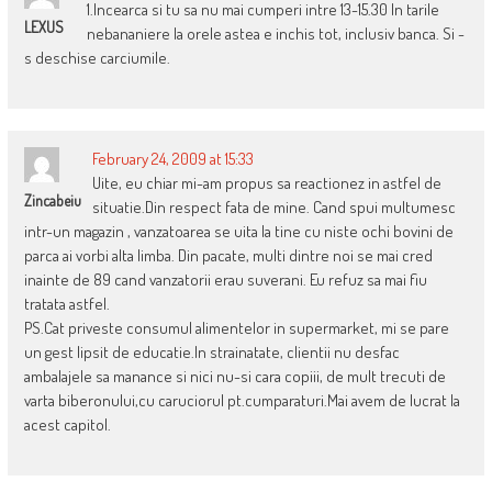
1.Incearca si tu sa nu mai cumperi intre 13-15.30 In tarile
LEXUS
nebananiere la orele astea e inchis tot, inclusiv banca. Si -
s deschise carciumile.
February 24, 2009 at 15:33
Uite, eu chiar mi-am propus sa reactionez in astfel de
Zincabeiu
situatie.Din respect fata de mine. Cand spui multumesc
intr-un magazin , vanzatoarea se uita la tine cu niste ochi bovini de
parca ai vorbi alta limba. Din pacate, multi dintre noi se mai cred
inainte de 89 cand vanzatorii erau suverani. Eu refuz sa mai fiu
tratata astfel.
PS.Cat priveste consumul alimentelor in supermarket, mi se pare
un gest lipsit de educatie.In strainatate, clientii nu desfac
ambalajele sa manance si nici nu-si cara copiii, de mult trecuti de
varta biberonului,cu caruciorul pt.cumparaturi.Mai avem de lucrat la
acest capitol.