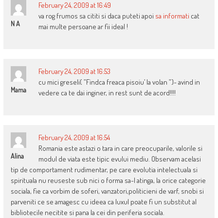
February 24, 2009 at 16:49
va rog frumos sa cititi si daca puteti apoi
sa informati
cat
N A
mai multe persoane ar fii ideal !
February 24, 2009 at 16:53
cu mici greseli( ”Findca freaca pisoiu’ la volan ”)- avind in
Mama
vedere ca te dai inginer, in rest sunt de acord!!!!
February 24, 2009 at 16:54
Romania este astazi o tara in care preocuparile, valorile si
Alina
modul de viata este tipic evului mediu. Observam acelasi
tip de comportament rudimentar, pe care evolutia intelectuala si
spirituala nu reuseste sub nici o forma sa-l atinga, la orice categorie
sociala, fie ca vorbim de soferi, vanzatori,politicieni de varf, snobi si
parveniti ce se amagesc cu ideea ca luxul poate fi un substitut al
bibliotecile necitite si pana la cei din periferia sociala.