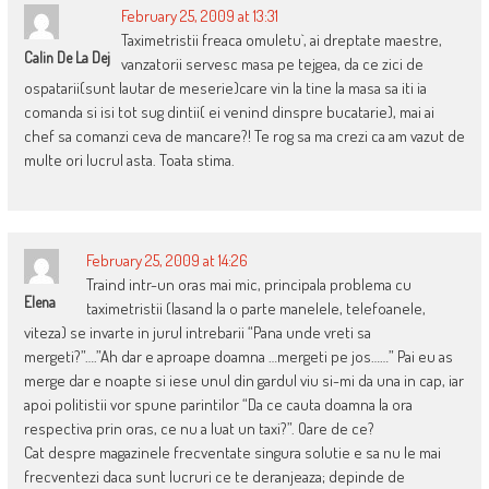
February 25, 2009 at 13:31
Taximetristii freaca omuletu`, ai dreptate maestre,
Calin De La Dej
vanzatorii servesc masa pe tejgea, da ce zici de
ospatarii(sunt lautar de meserie)care vin la tine la masa sa iti ia
comanda si isi tot sug dintii( ei venind dinspre bucatarie), mai ai
chef sa comanzi ceva de mancare?! Te rog sa ma crezi ca am vazut de
multe ori lucrul asta. Toata stima.
February 25, 2009 at 14:26
Traind intr-un oras mai mic, principala problema cu
Elena
taximetristii (lasand la o parte manelele, telefoanele,
viteza) se invarte in jurul intrebarii “Pana unde vreti sa
mergeti?”….”Ah dar e aproape doamna …mergeti pe jos……” Pai eu as
merge dar e noapte si iese unul din gardul viu si-mi da una in cap, iar
apoi politistii vor spune parintilor “Da ce cauta doamna la ora
respectiva prin oras, ce nu a luat un taxi?”. Oare de ce?
Cat despre magazinele frecventate singura solutie e sa nu le mai
frecventezi daca sunt lucruri ce te deranjeaza; depinde de