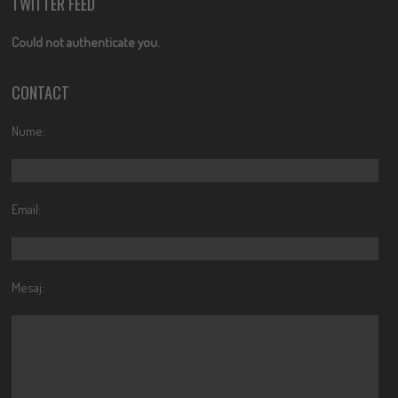
TWITTER FEED
Could not authenticate you.
CONTACT
Nume:
Email:
Mesaj: