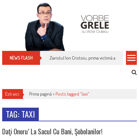
Skip
to
content
Ziaristul Ion Cristoiu, prima victimă a noi cenzuri 
NEWS FLASH
Esti aici:
Prima pagină >
Posts tagged "taxi"
TAG: TAXI
Daţi Onoru’ La Sacul Cu Bani, Şobolanilor!