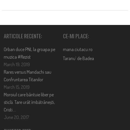
ARTICOLE RECENTE:
CE-MI PLACE:
Orban duce PNL la groapa pe
mana.ciutacu.ro
muzica #Rezist
Taranu’ de Badea
March 19, 2019
Rares versus Mandachi sau
Confruntarea Titanilor
March 15, 2019
Moroiul care bântuie liber pe
sticlă. Tare urât îmbătrânești,
Cristi….
June 20, 2017