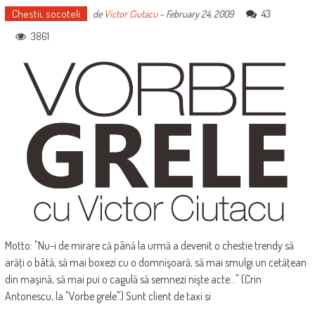
Chestii, socoteli
43
de
Victor Ciutacu
-
February 24, 2009
3861
Motto: "Nu-i de mirare că până la urmă a devenit o chestie trendy să
arăţi o bâtă, să mai boxezi cu o domnişoară, să mai smulgi un cetăţean
din maşină, să mai pui o cagulă să semnezi nişte acte..." (Crin
Antonescu, la "Vorbe grele") Sunt client de taxi si