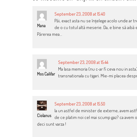
September 23, 2008 at 15:40
Păi, exact asta nu se înțelege acolo unde ar tre
Mana
de o cu totul altă meserie. Da, e bine să aibă
Părerea mea…
September 23, 2008 at 15:44
Ma lasa memoria (nu c-ar fi ceva nou in asta
Mos Califar
transnationala cu tigari. Mie-mi placea desp
September 23, 2008 at 15:50
la un astfel de minister de externe, avem astf
Ciolanus
de ce platim noi cel mai scump gaz? ca avem o
deci sunt varza !