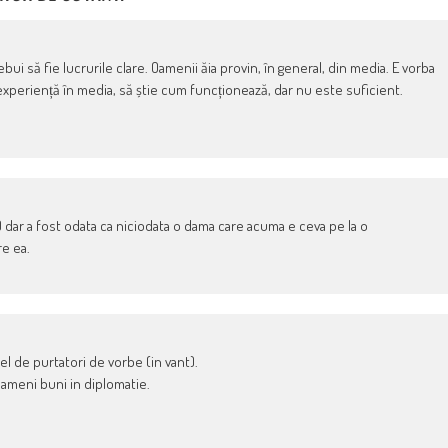
bui să fie lucrurile clare. Oamenii ăia provin, în general, din media. E vorba
 experiență în media, să știe cum funcționează, dar nu este suficient.
) dar a fost odata ca niciodata o dama care acuma e ceva pe la o
re ea.
el de purtatori de vorbe (in vant).
ameni buni in diplomatie.