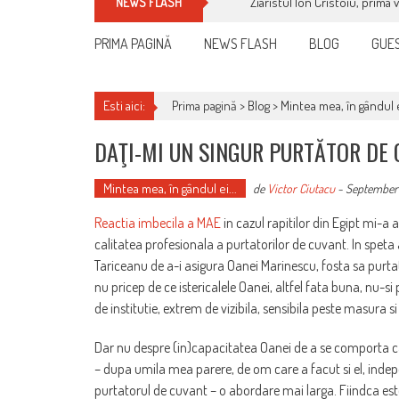
Ziaristul Ion Cristoiu, prima 
NEWS FLASH
PRIMA PAGINĂ
NEWS FLASH
BLOG
GUES
Esti aici:
Prima pagină >
Blog
>
Mintea mea, în gândul e
DAŢI-MI UN SINGUR PURTĂTOR DE 
Mintea mea, în gândul ei...
de
Victor Ciutacu
-
September
Reactia imbecila a MAE
in cazul rapitilor din Egipt mi-
calitatea profesionala a purtatorilor de cuvant. In speta
Tariceanu de a-i asigura Oanei Marinescu, fosta sa purt
nu pricep de ce istericalele Oanei, altfel fata buna, nu-s
de institutie, extrem de vizibila, sensibila peste masura 
Dar nu despre (in)capacitatea Oanei de a se comporta ca
– dupa umila mea parere, de om care a facut si el, indepen
purtatorul de cuvant – o abordare mai larga. Fiindca est