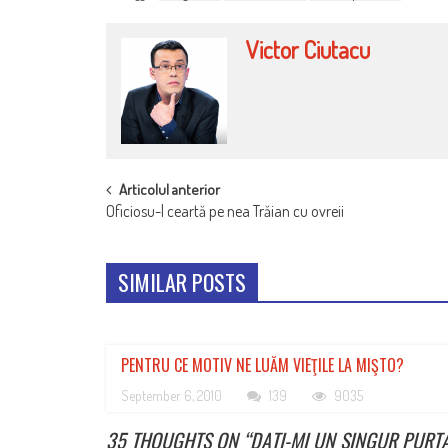
Victor Ciutacu
POST
Articolul anterior
Oficiosu-l ceartă pe nea Trăian cu ovreii
NAVIGATION
SIMILAR POSTS
PENTRU CE MOTIV NE LUĂM VIEŢILE LA MIŞTO?
September 6, 2010
139
9035
35 THOUGHTS ON “
DAŢI-MI UN SINGUR PURT