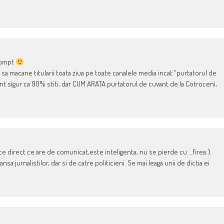
rompt
 sa macane titularii toata ziua pe toate canalele media incat “purtatorul de
nt sigur ca 90% stiti, dar CUM ARATA purtatorul de cuvant de la Cotroceni,
ce direct ce are de comunicat,este inteligenta, nu se pierde cu …firea:).
 jurnalistilor, dar si de catre politicieni. Se mai leaga unii de dictia ei