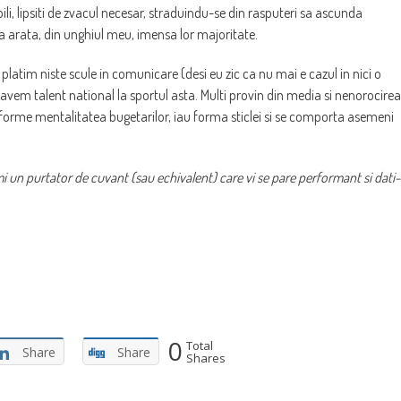
bili, lipsiti de zvacul necesar, straduindu-se din rasputeri sa ascunda
asa arata, din unghiul meu, imensa lor majoritate.
atim niste scule in comunicare (desi eu zic ca nu mai e cazul in nici o
vem talent national la sportul asta. Multi provin din media si nenorocirea
ransforme mentalitatea bugetarilor, iau forma sticlei si se comporta asemeni
i un purtator de cuvant (sau echivalent) care vi se pare performant si dati-
0
Total
Share
Share
Shares