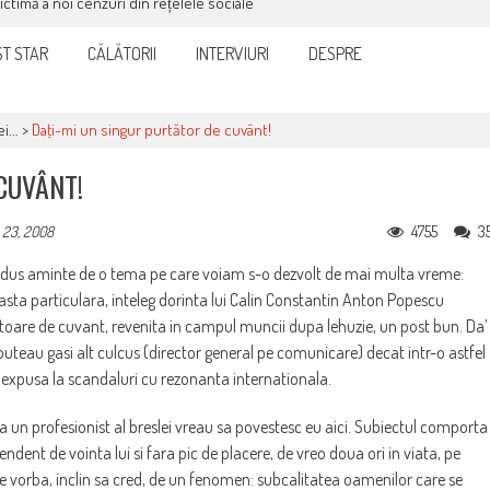
victimă a noi cenzuri din rețelele sociale
T STAR
CĂLĂTORII
INTERVIURI
DESPRE
i...
>
Daţi-mi un singur purtător de cuvânt!
CUVÂNT!
4755
3
 23, 2008
a adus aminte de o tema pe care voiam s-o dezvolt de mai multa vreme:
 asta particulara, inteleg dorinta lui Calin Constantin Anton Popescu
atoare de cuvant, revenita in campul muncii dupa lehuzie, un post bun. Da’
i puteau gasi alt culcus (director general pe comunicare) decat intr-o astfel
si expusa la scandaluri cu rezonanta internationala.
 un profesionist al breslei vreau sa povestesc eu aici. Subiectul comporta
dent de vointa lui si fara pic de placere, de vreo doua ori in viata, pe
e vorba, inclin sa cred, de un fenomen: subcalitatea oamenilor care se