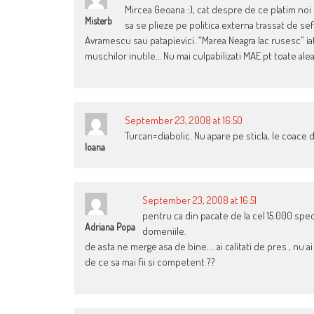
Mircea Geoana :), cat despre de ce platim noi
Misterb
sa se plieze pe politica externa trassat de se
Avramescu sau patapievici. “Marea Neagra lac rusesc” iat
muschilor inutile… Nu mai culpabilizati MAE pt toate alea…
September 23, 2008 at 16:50
Turcan=diabolic. Nu apare pe sticla, le coace d
Ioana
September 23, 2008 at 16:51
pentru ca din pacate de la cel 15.000 spec
Adriana Popa
domeniile.
de asta ne merge asa de bine…. ai calitati de pres , nu ai
de ce sa mai fii si competent ??