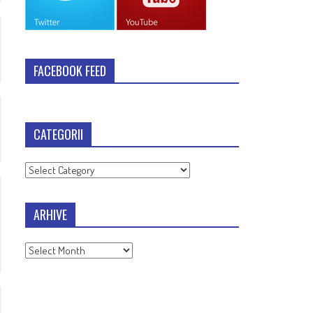
FACEBOOK FEED
CATEGORII
Categorii
ARHIVE
Arhive