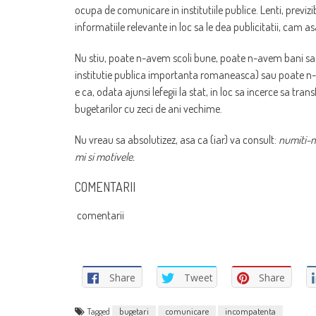
ocupa de comunicare in institutiile publice. Lenti, previzi
informatiile relevante in loc sa le dea publicitatii, cam 
Nu stiu, poate n-avem scoli bune, poate n-avem bani sa pl
institutie publica importanta romaneasca) sau poate n-a
e ca, odata ajunsi lefegii la stat, in loc sa incerce sa t
bugetarilor cu zeci de ani vechime.
Nu vreau sa absolutizez, asa ca (iar) va consult:
numiti-m
mi si motivele.
COMENTARII
comentarii
Share
Tweet
Share
Tagged
bugetari
comunicare
incompatenta