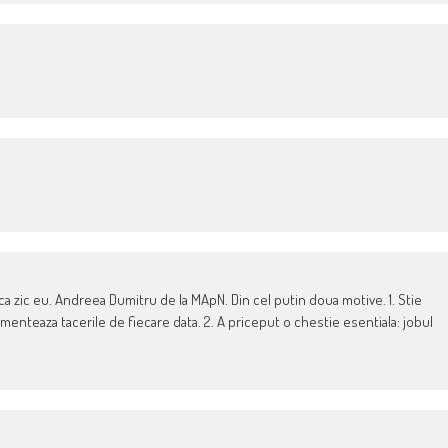
 ca zic eu. Andreea Dumitru de la MApN. Din cel putin doua motive. 1. Stie
umenteaza tacerile de fiecare data. 2. A priceput o chestie esentiala: jobul