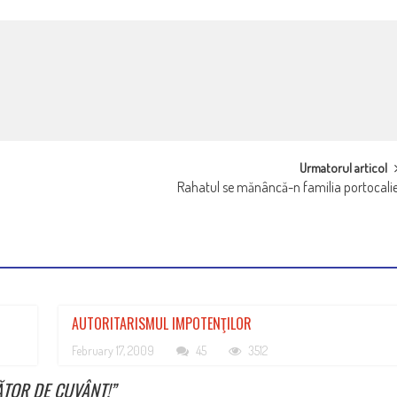
Urmatorul articol
Rahatul se mănâncă-n familia portocali
AUTORITARISMUL IMPOTENŢILOR
February 17, 2009
45
3512
ĂTOR DE CUVÂNT!
”