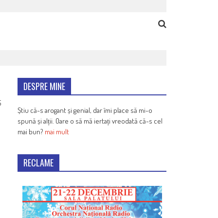
DESPRE MINE
5
Știu că-s arogant și genial, dar îmi place să mi-o
spună și alții. Oare o să mă iertați vreodată că-s cel
mai bun?
mai mult
RECLAME