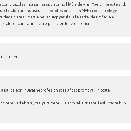
 scump gazul as indrazni sa spun ca nu MAE e de vina. Mae urmareste si tb
ful statului care nu asculta d eprofesionistii din MAE ci de sculele gen
a dece platesti matale mai scump gazul si alte astfel de umflari ale
si ale lor dar mai multe ale politicienilor vremelnici
in intuneric.
ialisti celebrii numai neprofesionistii au fost promovati in toate
 coloana vertebrala , casi gura mare …( a admiratie fireste ) esti foarte bun.