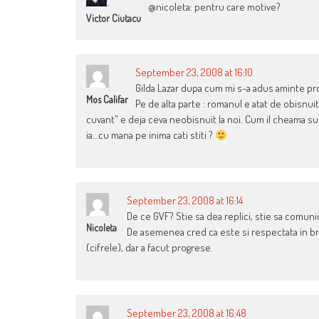
@nicoleta: pentru care motive?
Victor Ciutacu
September 23, 2008 at 16:10
Gilda Lazar dupa cum mi s-a adus aminte p
Mos Califar
Pe de alta parte : romanul e atat de obisnuit
cuvant” e deja ceva neobisnuit la noi. Cum il cheama su
ia…cu mana pe inima cati stiti ?
September 23, 2008 at 16:14
De ce GVF? Stie sa dea replici, stie sa comuni
Nicoleta
De asemenea cred ca este si respectata in bransa
(cifrele), dar a facut progrese.
September 23, 2008 at 16:48