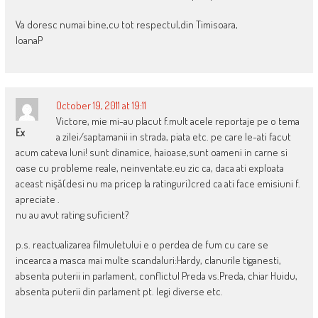
Va doresc numai bine,cu tot respectul,din Timisoara,
IoanaP
October 19, 2011 at 19:11
Victore, mie mi-au placut f.mult acele reportaje pe o tema
Ex
a zilei/saptamanii in strada, piata etc. pe care le-ati facut
acum cateva luni! sunt dinamice, haioase,sunt oameni in carne si
oase cu probleme reale, neinventate.eu zic ca, daca ati exploata
aceast nişă(desi nu ma pricep la ratinguri)cred ca ati face emisiuni f.
apreciate .
nu au avut rating suficient?
p.s. reactualizarea filmuletului e o perdea de fum cu care se
incearca a masca mai multe scandaluri:Hardy, clanurile tiganesti,
absenta puterii in parlament, conflictul Preda vs.Preda, chiar Huidu,
absenta puterii din parlament pt. legi diverse etc.