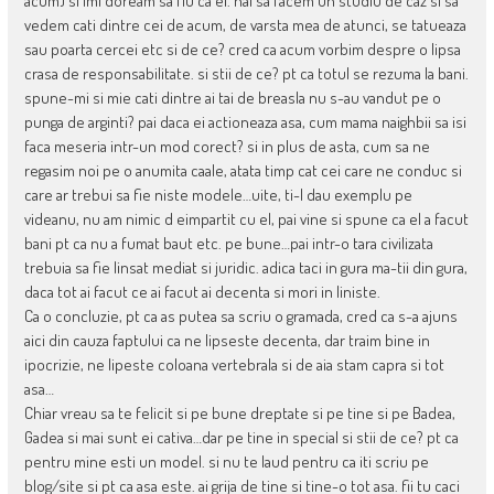
acum) si imi doream sa fiu ca el. hai sa facem un studiu de caz si sa
vedem cati dintre cei de acum, de varsta mea de atunci, se tatueaza
sau poarta cercei etc si de ce? cred ca acum vorbim despre o lipsa
crasa de responsabilitate. si stii de ce? pt ca totul se rezuma la bani.
spune-mi si mie cati dintre ai tai de breasla nu s-au vandut pe o
punga de arginti? pai daca ei actioneaza asa, cum mama naighbii sa isi
faca meseria intr-un mod corect? si in plus de asta, cum sa ne
regasim noi pe o anumita caale, atata timp cat cei care ne conduc si
care ar trebui sa fie niste modele…uite, ti-l dau exemplu pe
videanu, nu am nimic d eimpartit cu el, pai vine si spune ca el a facut
bani pt ca nu a fumat baut etc. pe bune…pai intr-o tara civilizata
trebuia sa fie linsat mediat si juridic. adica taci in gura ma-tii din gura,
daca tot ai facut ce ai facut ai decenta si mori in liniste.
Ca o concluzie, pt ca as putea sa scriu o gramada, cred ca s-a ajuns
aici din cauza faptului ca ne lipseste decenta, dar traim bine in
ipocrizie, ne lipeste coloana vertebrala si de aia stam capra si tot
asa…
Chiar vreau sa te felicit si pe bune dreptate si pe tine si pe Badea,
Gadea si mai sunt ei cativa…dar pe tine in special si stii de ce? pt ca
pentru mine esti un model. si nu te laud pentru ca iti scriu pe
blog/site si pt ca asa este. ai grija de tine si tine-o tot asa. fii tu caci