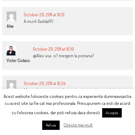
October 20, 2011 at 16:13
A murit Gaddaffi!
Alex
October 20, 2011 at 16:19
@Alex: asa. si? mergem la pomana?
Victor Ciutacu
October 20, 2011 at 16:24
Ma gandeam ca poate faci un topic nou despre viata si
Alex
Acest website foloseste cookies pentru ca experienta dumneavoastra
moartea lui
cu acest site sa fie cat mai profesionala. Presupunem ca esti de acord
cu folosirea cookies, dar poti refuza daca doresti.
Accepta
October 20, 2011 at 16:50
Citeste mai mult
Refuza
Eu nu ma pricep, dar se mai face jurnalism in mass-