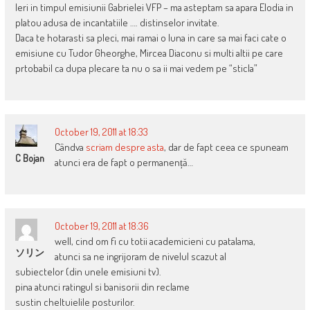
Ieri in timpul emisiunii Gabrielei VFP – ma asteptam sa apara Elodia in
platou adusa de incantatiile …. distinselor invitate.
Daca te hotarasti sa pleci, mai ramai o luna in care sa mai faci cate o
emisiune cu Tudor Gheorghe, Mircea Diaconu si multi altii pe care
prtobabil ca dupa plecare ta nu o sa ii mai vedem pe “sticla”
October 19, 2011 at 18:33
Cândva
scriam despre asta
, dar de fapt ceea ce spuneam
C Bojan
atunci era de fapt o permanență…
October 19, 2011 at 18:36
well, cind om fi cu totii academicieni cu patalama,
ソリン
atunci sa ne ingrijoram de nivelul scazut al
subiectelor (din unele emisiuni tv).
pina atunci ratingul si banisorii din reclame
sustin cheltuielile posturilor.