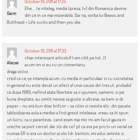
October 19, 2011 at 17:25
Ehe…. te inteleg, media (presa, tv) din Romanica devine
Garm
din ce in ce mai mizerabila. Dar na, vorba lui Beavis and
Butthead = Life sucks and then you die.
October 19, 2011 at 17:33
chiar interesant articolul! l-am citit pe tot :))
Alecsei
acum vin si eu cu un comentariu:
draga victor,
cred ca ce se intampla acum, cu media in particulaar si cu societatea
in general nu este decat un efect al unei cauze din trecut. probabil
ca dupa 1989, nefiind atata libertate sa ii spunem, oamenii, si pe
buna dreptate, au simtit nevoia sa guste si altceva. sa bem si dr.
peper – nu era bun doar brifcor – sa citim si reviste etc. din pacate
tabloidizarea asta a mediei a fost gresit inteleasa. vreau sa iti spun
un lucru, ca o paranteza…cand eram mai mic mi-am facut gaura in
ureche sa port cercel, dar stii de ce? pt ca era pe pro tv un serial se
numea ER si era un doctor acolo (dr. benton, imi aduc aminte si