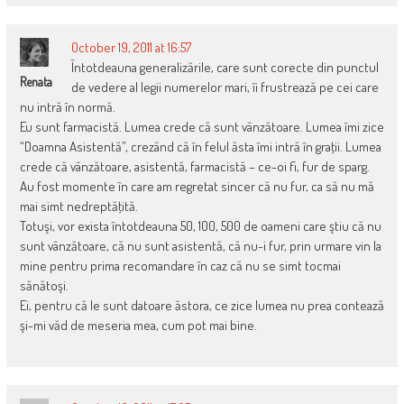
October 19, 2011 at 16:57
Întotdeauna generalizările, care sunt corecte din punctul
Renata
de vedere al legii numerelor mari, îi frustrează pe cei care
nu intră în normă.
Eu sunt farmacistă. Lumea crede că sunt vânzătoare. Lumea îmi zice
“Doamna Asistentă”, crezând că în felul ăsta îmi intră în graţii. Lumea
crede că vânzătoare, asistentă, farmacistă – ce-oi fi, fur de sparg.
Au fost momente în care am regretat sincer că nu fur, ca să nu mă
mai simt nedreptăţită.
Totuşi, vor exista întotdeauna 50, 100, 500 de oameni care ştiu că nu
sunt vânzătoare, că nu sunt asistentă, că nu-i fur, prin urmare vin la
mine pentru prima recomandare în caz că nu se simt tocmai
sănătoşi.
Ei, pentru că le sunt datoare ăstora, ce zice lumea nu prea contează
şi-mi văd de meseria mea, cum pot mai bine.