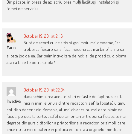
Din păcate, în presa de azi scriu prea mulţi lăcătuşi, instalatori şi
femei de serviciu.
October 19, 2011 at 21:16
Sunt de acord cu ce a zis si @olimpiu mai devreme, “ar
Marin
trebui ca fiecare sa-si faca meseria cat mai bine” si nu sa-
si bata joc de ea. Dar traim intr-o tara de hoti si de prosti cu diploma
asa ca la ce te poti astepta?
October 19, 2011 at 22:34
daca schimbarea acestei stari nefaste de fapt nu se afla
Invectiva
nici in miinile unuia dintre redactorii sefi la (poate) ultimul
cotidian decent din Romania, atunci chiar ca nu mai este nimic de
facut…pe de alta parte, astfel de lamentari ar trebui sa fie auzite mai
degraba din gura cititorilor, a privitorilor si a redactorilor simpli, care
chiar nu au nici o putere in politica editoriala a organelor media, in