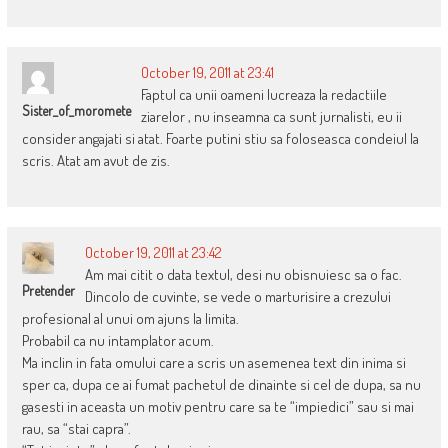
October 19, 2011 at 23:41
Faptul ca unii oameni lucreaza la redactiile
Sister_of_moromete
ziarelor , nu inseamna ca sunt jurnalisti, eu ii
consider angajati si atat. Foarte putini stiu sa foloseasca condeiul la
scris. Atat am avut de zis.
October 19, 2011 at 23:42
Am mai citit o data textul, desi nu obisnuiesc sa o fac.
Pretender
Dincolo de cuvinte, se vede o marturisire a crezului
profesional al unui om ajuns la limita.
Probabil ca nu intamplator acum.
Ma inclin in fata omului care a scris un asemenea text din inima si
sper ca, dupa ce ai fumat pachetul de dinainte si cel de dupa, sa nu
gasesti in aceasta un motiv pentru care sa te “impiedici” sau si mai
rau, sa “stai capra”.