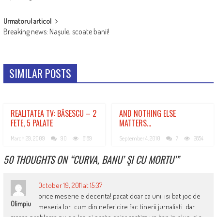
NAVIGATION
Urmatorul articol
Breaking news: Naşule, scoate banii!
SIMILAR POSTS
REALITATEA TV: BĂSESCU – 2
AND NOTHING ELSE
FETE, 5 PALATE
MATTERS…
March 29, 2009
90
6189
September 4, 2010
7
2854
50 THOUGHTS ON “
CURVA, BANU’ ŞI CU MORTU’
”
October 19, 2011 at 15:37
orice meserie e decenta! pacat doar ca unii isi bat joc de
Olimpiu
meseria lor…cum din nefericire fac tinerii jurnalisti. dar