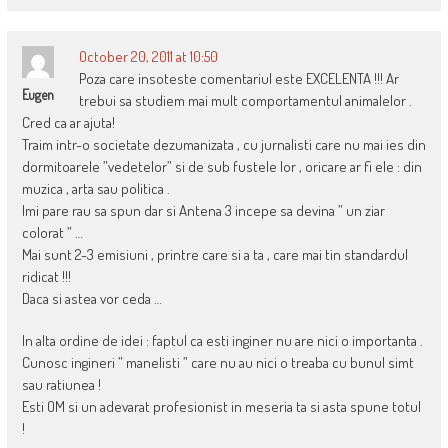
October 20, 2011 at 10:50
Poza care insoteste comentariul este EXCELENTA !!! Ar
Eugen
trebui sa studiem mai mult comportamentul animalelor .
Cred ca ar ajuta!
Traim intr-o societate dezumanizata , cu jurnalisti care nu mai ies din
dormitoarele ”vedetelor” si de sub fustele lor , oricare ar fi ele : din
muzica , arta sau politica .
Imi pare rau sa spun dar si Antena 3 incepe sa devina ” un ziar
colorat ” …
Mai sunt 2-3 emisiuni , printre care si a ta , care mai tin standardul
ridicat !!!
Daca si astea vor ceda …
In alta ordine de idei : faptul ca esti inginer nu are nici o importanta .
Cunosc ingineri ” manelisti ” care nu au nici o treaba cu bunul simt
sau ratiunea !
Esti OM si un adevarat profesionist in meseria ta si asta spune totul
!