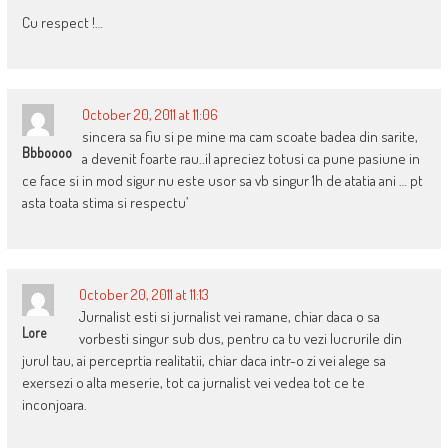
Cu respect !…
October 20, 2011 at 11:06
sincera sa fiu si pe mine ma cam scoate badea din sarite,
Bbboooo
a devenit foarte rau..il apreciez totusi ca pune pasiune in
ce face si in mod sigur nu este usor sa vb singur 1h de atatia ani … pt
asta toata stima si respectu’
October 20, 2011 at 11:13
Jurnalist esti si jurnalist vei ramane, chiar daca o sa
Lore
vorbesti singur sub dus, pentru ca tu vezi lucrurile din
jurul tau, ai perceprtia realitatii, chiar daca intr-o zi vei alege sa
exersezi o alta meserie, tot ca jurnalist vei vedea tot ce te
inconjoara.