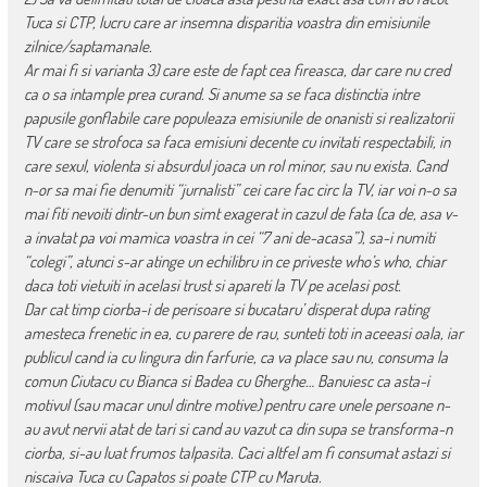
Tuca si CTP, lucru care ar insemna disparitia voastra din emisiunile
zilnice/saptamanale.
Ar mai fi si varianta 3) care este de fapt cea fireasca, dar care nu cred
ca o sa intample prea curand. Si anume sa se faca distinctia intre
papusile gonflabile care populeaza emisiunile de onanisti si realizatorii
TV care se strofoca sa faca emisiuni decente cu invitati respectabili, in
care sexul, violenta si absurdul joaca un rol minor, sau nu exista. Cand
n-or sa mai fie denumiti “jurnalisti” cei care fac circ la TV, iar voi n-o sa
mai fiti nevoiti dintr-un bun simt exagerat in cazul de fata (ca de, asa v-
a invatat pa voi mamica voastra in cei “7 ani de-acasa”), sa-i numiti
“colegi”, atunci s-ar atinge un echilibru in ce priveste who’s who, chiar
daca toti vietuiti in acelasi trust si apareti la TV pe acelasi post.
Dar cat timp ciorba-i de perisoare si bucataru’ disperat dupa rating
amesteca frenetic in ea, cu parere de rau, sunteti toti in aceeasi oala, iar
publicul cand ia cu lingura din farfurie, ca va place sau nu, consuma la
comun Ciutacu cu Bianca si Badea cu Gherghe… Banuiesc ca asta-i
motivul (sau macar unul dintre motive) pentru care unele persoane n-
au avut nervii atat de tari si cand au vazut ca din supa se transforma-n
ciorba, si-au luat frumos talpasita. Caci altfel am fi consumat astazi si
niscaiva Tuca cu Capatos si poate CTP cu Maruta.