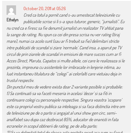
October 20, 2011 at 05:26
Cred ca totul a pornit cand s-au amestecat televiziunile cu
Ethelyn
publicatiile scrise si li s-a spus tuturor, generic, “jurnalisti”. Eu
nu cred ca e firesc sa fie denumit jurnalist un realizator TV ahtiat pana
la sange de rating. Nu spun ca cei din presa scrisa nu vor rating (tiraj
mare), numai ca acolo sunt (sau ar fi trebuit sa fie) delimitari stricte
intre publicatii de scandal si ziare ‘normale’. Cand insa, a aparut pe TV
circul de prin ziarele de scandal in emisiuni de mare succes cum ar fi
Acces Direct, Maruta, Capatos si multe altele, cei care le realizeaza si le
prezinta, impreuna cu asistentele lor imbracate in lenjerie intima, au
luat instantaneu titulatura de “colegi” ai celorlalti care vietuiau deja in
trustul respectiv.
Din punctul meu de vedere exista doar 2 variante posibile si probabile:
1) Sa continuati sa va faceti meseria in acelasi ‘decor’ si sa fiti in
continuare colegi cu personajele respective. Singura voastra ‘scapare’
este ca propriul vostru publica sa inteleaga si sa faca distinctia intre om
de televiziune pe de o parte si angajat al unui show gen circ, semi-
analfabet sau dupa caz dezbracat 85%, aducator de onanisti in fata
ecranelor in scopul obtinerii de rating, pe de alta parte;
2) Sa va delimitati total de cloaca asta pestrita exact asa cum au facut