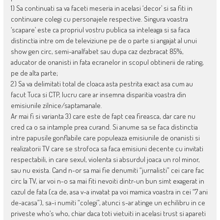
1) Sa continuati sa va faceti meseria in acelasi ‘decor’ si sa fiti in
continuare colegi cu personajele respective. Singura voastra
‘scapare’ este ca propriul vostru publica sa inteleaga si sa faca
distinctia intre om de televiziune pe de o parte si angajat al unui
show gen circ, semi-analfabet sau dupa caz dezbracat 85%,
aducator de onanisti in fata ecranelor in scopul obtinerii de rating,
pe de alta parte;
2) Sa va delimitati total de cloaca asta pestrita exact asa cum au
facut Tuca si CTP, lucru care ar insemna disparitia voastra din
emisiunile zilnice/saptamanale.
Ar mai fi si varianta 3) care este de fapt cea fireasca, dar care nu
cred ca o sa intample prea curand. Si anume sa se faca distinctia
intre papusile gonflabile care populeaza emisiunile de onanisti si
realizatorii TV care se strofoca sa faca emisiuni decente cu invitati
respectabili, in care sexul, violenta si absurdul joaca un rol minor,
sau nu exista. Cand n-or sa mai fie denumiti “jurnalisti” cei care fac
circ la TV, iar voi n-o sa mai fiti nevoiti dintr-un bun simt exagerat in
cazul de fata (ca de, asa v-a invatat pa voi mamica voastra in cei “7 ani
de-acasa”), sa-i numiti “colegi”, atunci s-ar atinge un echilibru in ce
priveste who’s who, chiar daca toti vietuiti in acelasi trust si apareti