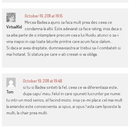
October 19, 2011 at 19:15
Mircea Badea a ajuns sa faca mult prea des ceea ce
VirtualKid
condamna la altii. Este adevarat ca face rating, insa daca o
sa aiba parte de o intamplare precum cea a lui Huidu, atunci o sa-i
vina inapoi in cap toate laturile printre care acum face slalom…
Si daca ar avea dreptate, dumneavoastra ar trebui sa-l combateti si
mai hotarat. Si statura pe care v-ati creeat-o va obliga.
October 19, 2011 at 19:48
si tu si Badea sinteti la fel, ceea ce va diferentiaza este,
Tom
dupa capu’ meu, felul in care spuneti lucrurilor pe nume:
tu intr-un mod serios, el facind misto. insa ce-mi place cel mai mult
la amandoi este consecventa. ai spus, ai spus ! asta cam lipseste la
multi, la chair prea multi.