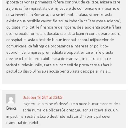
ipoteza ca vor sa primeasca/ofere continut de calitate; mizeria care
a ajuns sa fie imprastiata de mijloacele de comunicare in masa nu e
ceva inventat in Romania, asa se intimpla si afara, si pentru asta
exista doua posibile cauze: fie scuza imbecila ca “asa vrea audienta”,
cu toate implicatiile financiare de rigoare, desi audienta poate fi fara
doar si poate formata, educata; sau, daca luam in considerare teoria
conspiratiei, asta a fost de la bun inceput scopul mijloacelor de
comunicare, ca falanga de propaganda a intereselor politico-
economice: timpirea premeditata a populatiei, care in felul asta
devine o foarte profitabila masa de manevra; in nici una dintre
variante, televiziunile, ziarele si oamenii de presa care au facut
pactul cu diavolul nu au a acuza pentru asta decit pe ei insisi…
October 19, 2011 at 23:03
Inginerul din mine vă dezvăluie o mare bucurie:aceea de a
Evelics
scrie numai de plăcere(e drept,eu scriu altceva si cu un
impact mai restrâns),ca o destindere,făcând în principal ceva
diametral deosebit.