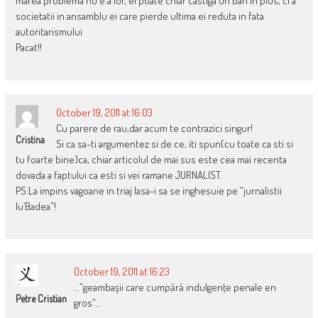
marea problema nu e a lor, ei poate chiar castiga un ban in plus, ci a
societatii in ansamblu ei care pierde ultima ei reduta in fata
autoritarismului
Pacat!!
October 19, 2011 at 16:03
Cu parere de rau,dar acum te contrazici singur!
Cristina
Si ca sa-ti argumentez si de ce, iti spun(cu toate ca sti si
tu foarte bine)ca, chiar articolul de mai sus este cea mai recenta
dovada a faptului ca esti si vei ramane JURNALIST.
PS:La impins vagoane in triaj lasa-i sa se inghesuie pe “jurnalistii
lu’Badea”!
October 19, 2011 at 16:23
…”geambaşii care cumpără indulgenţe penale en
Petre Cristian
gros”…