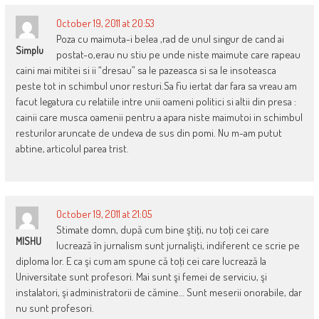
October 19, 2011 at 20:53
Poza cu maimuta-i belea ,rad de unul singur de cand ai
Simplu
postat-o,erau nu stiu pe unde niste maimute care rapeau
caini mai mititei si ii “dresau” sa le pazeasca si sa le insoteasca
peste tot in schimbul unor resturi.Sa fiu iertat dar fara sa vreau am
facut legatura cu relatiile intre unii oameni politici si altii din presa :
cainii care musca oamenii pentru a apara niste maimutoi in schimbul
resturilor aruncate de undeva de sus din pomi. Nu m-am putut
abtine, articolul parea trist.
October 19, 2011 at 21:05
Stimate domn, după cum bine ştiţi, nu toţi cei care
MISHU
lucrează în jurnalism sunt jurnalişti, indiferent ce scrie pe
diploma lor. E ca şi cum am spune că toţi cei care lucrează la
Universitate sunt profesori. Mai sunt şi femei de serviciu, şi
instalatori, şi administratorii de cămine… Sunt meserii onorabile, dar
nu sunt profesori.