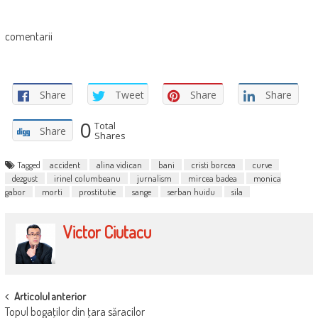
comentarii
Share
Tweet
Share
Share
0
Total
Share
Shares
Tagged
accident
alina vidican
bani
cristi borcea
curve
dezgust
irinel columbeanu
jurnalism
mircea badea
monica
gabor
morti
prostitutie
sange
serban huidu
sila
Victor Ciutacu
POST
Articolul anterior
Topul bogaţilor din ţara săracilor