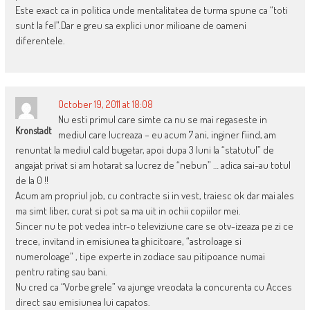
Este exact ca in politica unde mentalitatea de turma spune ca “toti
sunt la fel”.Dar e greu sa explici unor milioane de oameni
diferentele.
October 19, 2011 at 18:08
Nu esti primul care simte ca nu se mai regaseste in
Kronstadt
mediul care lucreaza – eu acum 7 ani, inginer fiind, am
renuntat la mediul cald bugetar, apoi dupa 3 luni la “statutul” de
angajat privat si am hotarat sa lucrez de “nebun” … adica sai-au totul
de la 0 !!
Acum am propriul job, cu contracte si in vest, traiesc ok dar mai ales
ma simt liber, curat si pot sa ma uit in ochii copiilor mei.
Sincer nu te pot vedea intr-o televiziune care se otv-izeaza pe zi ce
trece, invitand in emisiunea ta ghicitoare, “astroloage si
numeroloage” , tipe experte in zodiace sau pitipoance numai
pentru rating sau bani.
Nu cred ca “Vorbe grele” va ajunge vreodata la concurenta cu Acces
direct sau emisiunea lui capatos.