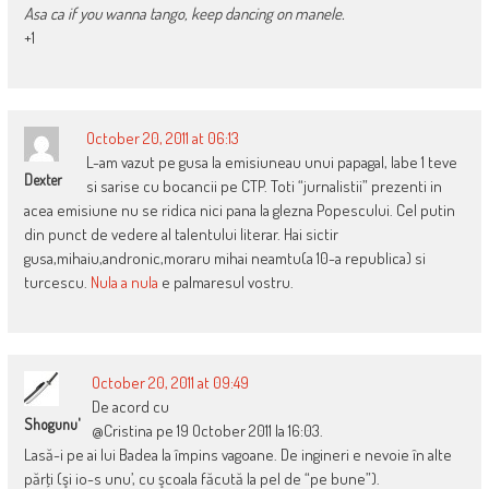
Asa ca if you wanna tango, keep dancing on manele.
+1
October 20, 2011 at 06:13
L-am vazut pe gusa la emisiuneau unui papagal, labe 1 teve
Dexter
si sarise cu bocancii pe CTP. Toti “jurnalistii” prezenti in
acea emisiune nu se ridica nici pana la glezna Popescului. Cel putin
din punct de vedere al talentului literar. Hai sictir
gusa,mihaiu,andronic,moraru mihai neamtu(a 10-a republica) si
turcescu.
Nula a nula
e palmaresul vostru.
October 20, 2011 at 09:49
De acord cu
Shogunu'
@Cristina pe 19 October 2011 la 16:03.
Lasă-i pe ai lui Badea la împins vagoane. De ingineri e nevoie în alte
părţi (şi io-s unu’, cu şcoala făcută la pel de “pe bune”).