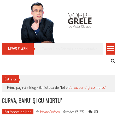
Skip
to
content
Cum îți schimbi, rapid, gratuit și eficient, furniz
NEWS FLASH
Esti aici:
Prima pagină >
Blog
>
Barfoteca de Net
>
Curva, banu’ şi cu mortu’
CURVA, BANU’ ŞI CU MORTU’
Barfoteca de Net
50
de
Victor Ciutacu
-
October 19, 2011