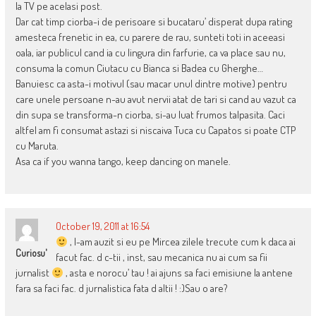
la TV pe acelasi post.
Dar cat timp ciorba-i de perisoare si bucataru’ disperat dupa rating
amesteca frenetic in ea, cu parere de rau, sunteti toti in aceeasi
oala, iar publicul cand ia cu lingura din farfurie, ca va place sau nu,
consuma la comun Ciutacu cu Bianca si Badea cu Gherghe…
Banuiesc ca asta-i motivul (sau macar unul dintre motive) pentru
care unele persoane n-au avut nervii atat de tari si cand au vazut ca
din supa se transforma-n ciorba, si-au luat frumos talpasita. Caci
altfel am fi consumat astazi si niscaiva Tuca cu Capatos si poate CTP
cu Maruta.
Asa ca if you wanna tango, keep dancing on manele.
October 19, 2011 at 16:54
, l-am auzit si eu pe Mircea zilele trecute cum k daca ai
Curiosu'
facut fac. d c-tii , inst, sau mecanica nu ai cum sa fii
jurnalist
, asta e norocu’ tau ! ai ajuns sa faci emisiune la antene
fara sa faci fac. d jurnalistica fata d altii ! :)Sau o are?