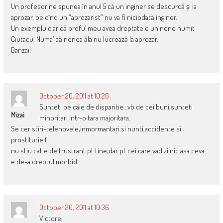
Un profesor ne spunea în anul 5 că un inginer se descurcă şi la
aprozar, pe cînd un “aprozarist” nu va fi niciodată inginer.
Un exemplu clar că profu’ meu avea dreptate e un nene numit
Ciutacu. Numa’ că nenea ăla nu lucrează la aprozar.
Banzai!
October 20, 2011 at 10:26
Sunteti pe cale de disparitie…vb de cei buni,sunteti
Mizai
minoritari intr-o tara majoritara.
Se cer stiri-telenovele,inmormantari si nunti,accidente si
prostitutie:(
nu stiu cat e de frustrant pt tine,dar pt cei care vad zilnic asa ceva…
e de-a dreptul morbid
October 20, 2011 at 10:36
Victore,