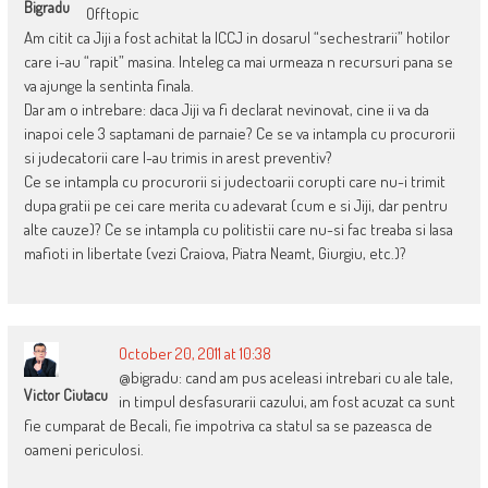
Bigradu
Offtopic
Am citit ca Jiji a fost achitat la ICCJ in dosarul “sechestrarii” hotilor
care i-au “rapit” masina. Inteleg ca mai urmeaza n recursuri pana se
va ajunge la sentinta finala.
Dar am o intrebare: daca Jiji va fi declarat nevinovat, cine ii va da
inapoi cele 3 saptamani de parnaie? Ce se va intampla cu procurorii
si judecatorii care l-au trimis in arest preventiv?
Ce se intampla cu procurorii si judectoarii corupti care nu-i trimit
dupa gratii pe cei care merita cu adevarat (cum e si Jiji, dar pentru
alte cauze)? Ce se intampla cu politistii care nu-si fac treaba si lasa
mafioti in libertate (vezi Craiova, Piatra Neamt, Giurgiu, etc.)?
October 20, 2011 at 10:38
@bigradu: cand am pus aceleasi intrebari cu ale tale,
Victor Ciutacu
in timpul desfasurarii cazului, am fost acuzat ca sunt
fie cumparat de Becali, fie impotriva ca statul sa se pazeasca de
oameni periculosi.