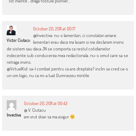
“Tot inainte”, draga fostule pionier…
October 20, 2011 at 00:17
@Invectiva: nu-s lamentari, ci constatari amare.
Victor Ciutacu
lamentari erau daca ma lasam si ma declaram invins
de sistem sau daca JN se comporta ca restul cotidianelor
indecente sub conducerea mea redactionala. nu-s omul care sa se
retraga invins.
@VirtualKid: sa-l combat pentru ca are dreptate? inclin sa cred ca-s
un om logic, nu ca mi-a luat Dumnezeu mintile
October 20, 2011 at 00:43
@ V. Ciutacu
Invectiva
am vrut doar sa ma asigur