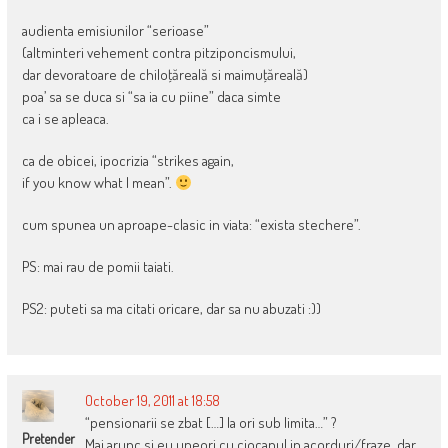
audienta emisiunilor “serioase”
(altminteri vehement contra pitziponcismului,
dar devoratoare de chiloţăreală si maimuţăreală)
poa’ sa se duca si “sa ia cu piine” daca simte
ca i se apleaca.
ca de obicei, ipocrizia “strikes again,
if you know what I mean”.
cum spunea un aproape-clasic in viata: “exista stechere”.
PS: mai rau de pomii taiati.
PS2: puteti sa ma citati oricare, dar sa nu abuzati :))
October 19, 2011 at 18:58
“pensionarii se zbat […] la ori sub limita…” ?
Pretender
Mai arunc si eu uneori cu ciocanul in acorduri/fraze, dar