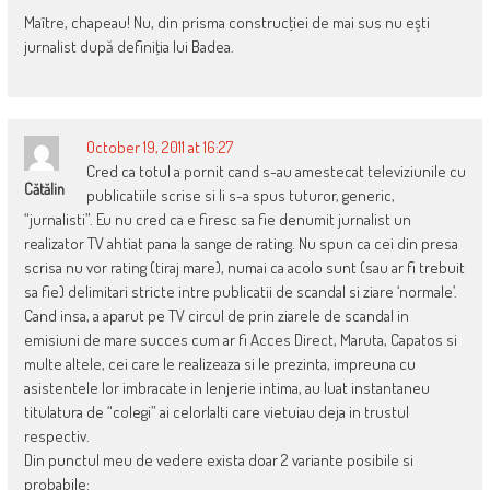
Maître, chapeau! Nu, din prisma construcţiei de mai sus nu eşti
jurnalist după definiţia lui Badea.
October 19, 2011 at 16:27
Cred ca totul a pornit cand s-au amestecat televiziunile cu
Cătălin
publicatiile scrise si li s-a spus tuturor, generic,
“jurnalisti”. Eu nu cred ca e firesc sa fie denumit jurnalist un
realizator TV ahtiat pana la sange de rating. Nu spun ca cei din presa
scrisa nu vor rating (tiraj mare), numai ca acolo sunt (sau ar fi trebuit
sa fie) delimitari stricte intre publicatii de scandal si ziare ‘normale’.
Cand insa, a aparut pe TV circul de prin ziarele de scandal in
emisiuni de mare succes cum ar fi Acces Direct, Maruta, Capatos si
multe altele, cei care le realizeaza si le prezinta, impreuna cu
asistentele lor imbracate in lenjerie intima, au luat instantaneu
titulatura de “colegi” ai celorlalti care vietuiau deja in trustul
respectiv.
Din punctul meu de vedere exista doar 2 variante posibile si
probabile: