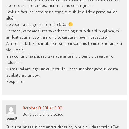
eu nu-s asa pretentios, nici macar nu sunt injiner…
Textul e fabulos, cred ca ne regasim multi in el (de o parte sau de
alta).
Se vede ca ti-a ajuns cu huidu &Co.
Personal, cand am ajuns sa vorbesc singur sub dus si in oglinda, mi-
am luat sotia si copiii, am umplut caruta si ne-am luat zborul !
Am luat-o de la zero in alte zari si acum sunt multumit de fiecare zi a
vietii mele.
Insa continui sa platesc taxe aberante in .ro pentru ceea ce nu
folosesc.
Nu stiu cat are legatura cu textul tau, dar sunt niste ganduri ce ma
strabatura citindu-l.
Respecte.
October 19, 2011 at 19:09
Buna seara d-le Ciutacu
IoanaP
,
Eu nu ma lansez in comentarii,dar sunt, in pricipiu de acord cu Dvs.