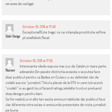
vei avea de castigat
October 19, 2011 at 17:40
Exceptional!Este tragic ce se intampla,prostitutie ieftina
Gabi Oarga
pt analfabeti.Pacat.
October 19, 2011 at 17:55
Interesante ideile expuse mai sus de Catalin,in mare parte
Razvan
adevarate.Din pacate distinctia aceasta o va putea face
doar publicul pentru ca Badea ori Ciutacu s-au delimitat clar de
ceilalti asa zisi “jurnalisti”.Totul a plecat de la OTV in care toti acesti
“ciudati” si-au gasit locul facand rating,celelalte trusturi preluand
doar,desigur pentru bani.
Sa fim realisti,si in alte tari exista emisiuni tabloide dar publicul face
clar diferenta intre astea si emisiunile prezentate de niste jurnalisti
pe bune.