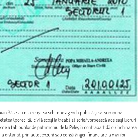
Traian Băsescu n-a reuşit să schimbe agenda publică şi să-şi impună
cietatea (poreclită) civilă scoşi la treabă să scrie/vorbească aceleaşi lucruri
me a tablourilor de patrimoniu de la Peleş în contrapartidă cu închinarea
rea la distanţă, prin autocenzură sau constrângeri financiare, a marilor