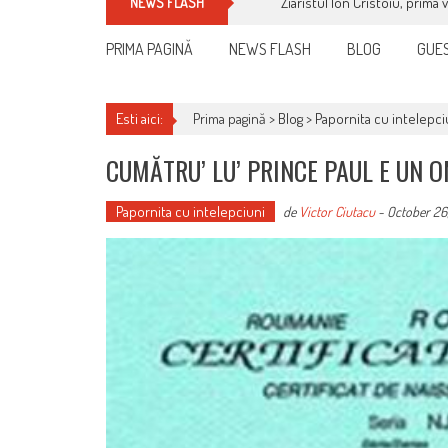
Ziaristul Ion Cristoiu, prima 
NEWS FLASH
PRIMA PAGINĂ
NEWS FLASH
BLOG
GUES
Esti aici:
Prima pagină >
Blog
>
Papornita cu intelepci
CUMĂTRU’ LU’ PRINCE PAUL E UN 
Papornita cu intelepciuni
de
Victor Ciutacu
-
October 26,