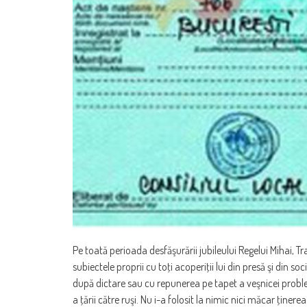
Pe toată perioada desfăşurării jubileului Regelui Mihai, 
subiectele proprii cu toţi acoperiţii lui din presă şi din so
după dictare sau cu repunerea pe tapet a veşnicei proble
a ţării către ruşi. Nu i-a folosit la nimic nici măcar ţine