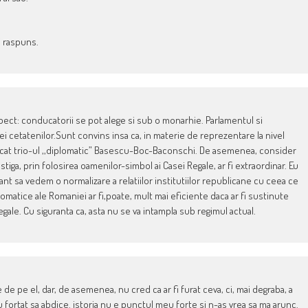
i raspuns.
ect: conducatorii se pot alege si sub o monarhie. Parlamentul si
i cetatenilor.Sunt convins insa ca, in materie de reprezentare la nivel
 decat trio-ul ,,diplomatic” Basescu-Boc-Baconschi. De asemenea, consider
tiga, prin folosirea oamenilor-simbol ai Casei Regale, ar fi extraordinar. Eu
ant sa vedem o normalizare a relatiilor institutiilor republicane cu ceea ce
lomatice ale Romaniei ar fi,poate, mult mai eficiente daca ar fi sustinute
egale. Cu siguranta ca, asta nu se va intampla sub regimul actual.
de pe el, dar, de asemenea, nu cred ca ar fi furat ceva, ci, mai degraba, a
au fortat sa abdice. istoria nu e punctul meu forte si n-as vrea sa ma arunc.