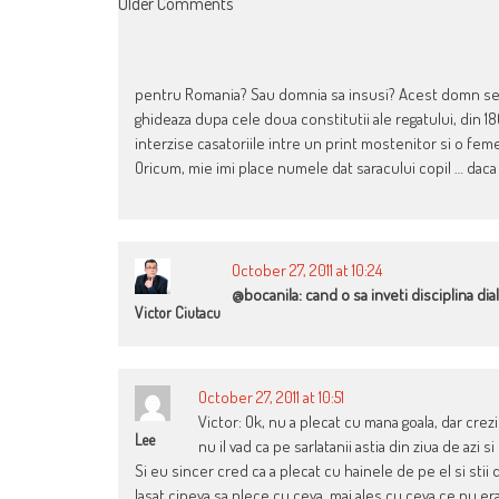
COMMENT
Older Comments
NAVIGATION
pentru Romania? Sau domnia sa insusi? Acest domn se vr
ghideaza dupa cele doua constitutii ale regatului, din 18
interzise casatoriile intre un print mostenitor si o feme
Oricum, mie imi place numele dat saracului copil … daca
October 27, 2011 at 10:24
@bocanila: cand o sa inveti disciplina dia
Victor Ciutacu
October 27, 2011 at 10:51
Victor: Ok, nu a plecat cu mana goala, dar crezi
Lee
nu il vad ca pe sarlatanii astia din ziua de azi
Si eu sincer cred ca a plecat cu hainele de pe el si stii 
lasat cineva sa plece cu ceva, mai ales cu ceva ce nu era