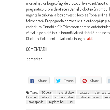
monarhiştilor bugetofagi de protocol (i-a văzut/auzit cin
pragmaticului om de afaceri Daniel Ciobotea (în timpul l
urgenţă la tribunal a lotrilor vestiţi Nicolae Popa şi Mihai
falimentară. Propaganda portocalie s-a autodepăşit şi a
caricatural “înnobilat” în Teleorman care se autointitul
vărsat-o pe piaţă într-o imundă latrină tipărită, consacrată
Oficios al Cotrocenilor. (articolul integral,
aici
)
COMENTARII
comentarii
Share
Tweet
Share
Tagged
90 de ani
andrei plesu
basescu
biserica ort
liiceanu
intriga
ion caramitru
mihai necoliciuc
mon
propaganda
regele mihai
sri