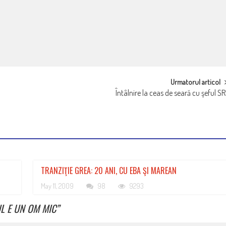
Urmatorul articol
Întâlnire la ceas de seară cu şeful SR
TRANZIŢIE GREA: 20 ANI, CU EBA ŞI MAREAN
May 11, 2009
98
9293
L E UN OM MIC
”