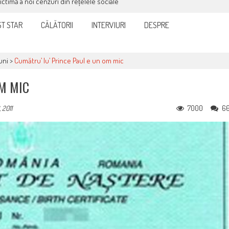
victimă a noi cenzuri din rețelele sociale
T STAR
CĂLĂTORII
INTERVIURI
DESPRE
uni
>
Cumătru’ lu’ Prince Paul e un om mic
OM MIC
7000
6
 2011