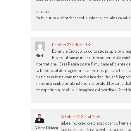
Sanatate.
Ma bucur ca ai abordat acest subiect si mai ales ca mi-a
October 27, 2011 at 10:52
Domnule Ciutacu, va contrazic asupra unui asp
Mirel
Guvernul raman institutii exponente ale vointe
international, Casa Regala poate fi mult mai eficienta
ca beneficiul de imagine, in plan extern, pe care l-am cas
nu zic sa reinstauram monarhia imediat. Dar, ar fi import
inseamna simboluri ale istoriei nationale. Eforturile dip
de experienta, relatiile si imaginea extraordira a Casei R
October 27, 2011 at 10:55
@Lee: nu cred c-a plecat doar cu hainele 
Victor Ciutacu
luat ceea ce ar fi convenit cu aia care l-