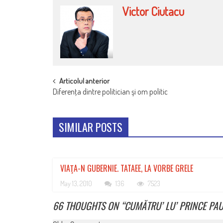
Victor Ciutacu
POST
Articolul anterior
Diferenţa dintre politician şi om politic
NAVIGATION
SIMILAR POSTS
VIAŢA-N GUBERNIE. TATAEE, LA VORBE GRELE
May 13, 2010
136
7523
66 THOUGHTS ON “
CUMĂTRU’ LU’ PRINCE PAU