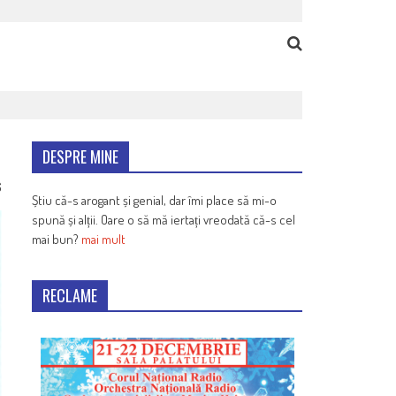
DESPRE MINE
6
Știu că-s arogant și genial, dar îmi place să mi-o
spună și alții. Oare o să mă iertați vreodată că-s cel
mai bun?
mai mult
RECLAME