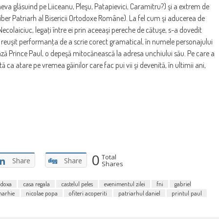
eva glăsuind pe Liiceanu, Pleşu, Patapievici, Caramitru?) şi a extrem de
iber Patriarh al Bisericii Ortodoxe Române). La fel cum şi aducerea de
 Necolaiciuc, legaţi între ei prin aceeaşi pereche de cătuşe, s-a dovedit
 reuşit performanţa de a scrie corect gramatical, în numele personajului
ează Prince Paul, o depeşă mitocănească la adresa unchiului său. Pe care a
 ca atare pe vremea găinilor care fac pui vii şi devenită, în ultimii ani,
0
Total
Share
Share
Shares
odoxa
casa regala
castelul peles
evenimentul zilei
fni
gabriel
arhie
nicolae popa
ofiteri acoperiti
patriarhul daniel
printul paul