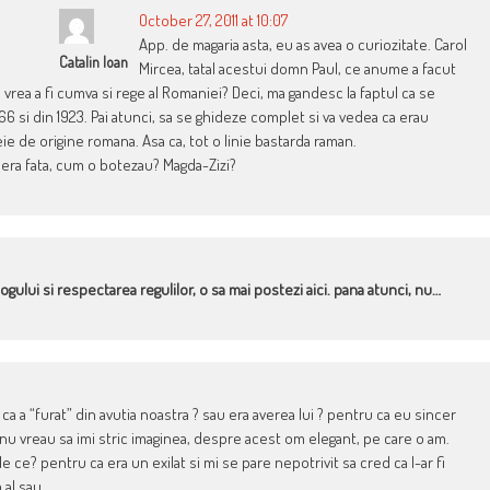
October 27, 2011 at 10:07
App. de magaria asta, eu as avea o curiozitate. Carol
Catalin Ioan
Mircea, tatal acestui domn Paul, ce anume a facut
ea a fi cumva si rege al Romaniei? Deci, ma gandesc la faptul ca se
66 si din 1923. Pai atunci, sa se ghideze complet si va vedea ca erau
ie de origine romana. Asa ca, tot o linie bastarda raman.
 era fata, cum o botezau? Magda-Zizi?
logului si respectarea regulilor, o sa mai postezi aici. pana atunci, nu…
 ca a “furat” din avutia noastra ? sau era averea lui ? pentru ca eu sincer
 si nu vreau sa imi stric imaginea, despre acest om elegant, pe care o am.
de ce? pentru ca era un exilat si mi se pare nepotrivit sa cred ca l-ar fi
 al sau.