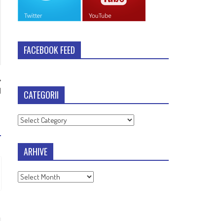
FACEBOOK FEED
I
CATEGORII
Categorii
ARHIVE
Arhive