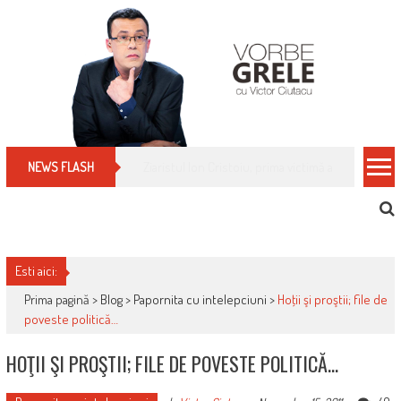
Skip
to
content
Cum îți schimbi, rapid, gratuit și eficient, furniz
NEWS FLASH
Esti aici:
Prima pagină >
Blog
>
Papornita cu intelepciuni
>
Hoţii şi proştii; file de
poveste politică…
HOŢII ŞI PROŞTII; FILE DE POVESTE POLITICĂ…