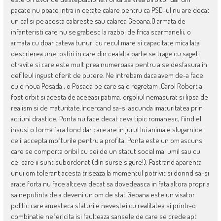
pacate nu poate intra in cetate calare pentru ca PSD-ul nu are decat
un cal si pe acesta calareste sau calarea Geoana.O armata de
infanteristi care nu se grabesc la razboi de frica scarmanelii, o
armata cu doar cateva tunuri cu recul mare si capacitate mica.Iata
descrierea unei ostiri in care din cealalta parte se trage cu sageti
otravite si care este mult prea numeroasa pentru a se desfasura in
defileul ingust oferit de putere. Ne intrebam daca avem de-a face
cu o noua Posada , o Posada pe care sa o regretam .Carol Robert a
fost orbit si acesta de aceeasi patima: orgoliul nemasurat si lipsa de
realism si de maturitate.Incercand sa-si ascunda imaturitatea prin
actiuni drastice, Ponta nu face decat ceva tipic romanesc, fiind el
insusi o forma fara fond dar care are in jurul lui animale slugarnice
ce ii accepta mofturile pentru a profita. Ponta este un om ascuns
care se comporta oribil cu cei de un statut social mai umil sau cu
cei care ii sunt subordonati(din surse sigure!). Pastrand aparenta
unui om tolerant acesta triseaza la momentul potrivit si dorind sa-si
arate forta nu face altceva decat sa dovedeasca in fata altora propria
sa neputinta de a deveni un om de stat.Geoana este un visator
politic care amesteca sfaturile nevestei cu realitatea si printr-o
combinatie nefericita isi faulteaza sansele de care se crede apt