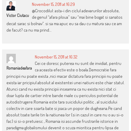
November 15, 2011 at 16:29
@Crocodilul: asta-i din ciclul adevarurilor absolute,
Victor Ciutacu
de genul “afara ploua” sau “mai bine bogat si sanatos
decat sarac si bolnav”. si sa ma apuc eu sa dau cu matura sau ce am
de facut? ca nu ma prind…
November 15, 2011 at 16:32
Cei ce doresc puterea nu sunt de invidiat, pentru
Romaniadeafara
ca aceasta efectiv este o boala.Democratie fara
principii nu poate exista ,nici macar dictatura fara principii nu poate
exista iar pricipiul absolut al existentei unei natiuni este chiar statul.
Atunci cand nu exista principii inseamna ca nu exista nici stat ci
doar lupta de cartier intre bande rivale cu periculos potential de
autodistrugere.Romania este tara suicidului politic , al suicidului
colectiv in care soarta bate si joaca un popor de dugheana.Pe cand
absolut toate tarile tin la natiunea lor (si in cazul in care nu o au si-o
fac) si si-o pretuiesc , Romania isi ascunde frustrarile istorice in
paradigma globalismului devenit o scuza mioritica pentru lipsa de