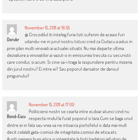
November 15, 2011 at 16:55
@ Crocodilul iti inteleg furia toti suferim de aceasi furi
Dorubr
uitandu-ne in jurul nostru totusi cred ca Ciutacu a adus in
prim plan multi vinovati ai actualei situatii. Nu mai departe ultima
dezvaluire a vinovatilor ai vazut-o in emisiunea trecuta cu securistii
care conduc si acum. Si cine sa-i traga la raspundere pentru mizeria
din jurul nostru? Ei intre ei? Sau poporul dansator de dansul
pinguinului?
November 15, 2011 at 17:00
Politicienii nostri se cearta intre ei,doar atunci cind nu
Bond-Escu
respecta rindul la furat poporul si tara.Cum se baga unul
dintre ei in fata sau vrea sa ne intoarca portofelul o data mai mult
decit celalalt,gata-comisii de integritate,comisii de etica,etc.
Auziti,oameni buni etica si integritate la hoti,tradatori,jefuitori de