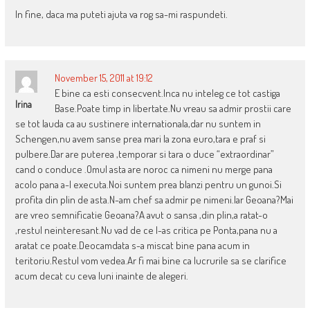
In fine, daca ma puteti ajuta va rog sa-mi raspundeti.
November 15, 2011 at 19:12
E bine ca esti consecvent.Inca nu inteleg ce tot castiga
Irina
Base.Poate timp in libertate.Nu vreau sa admir prostii care
se tot lauda ca au sustinere internationala,dar nu suntem in
Schengen,nu avem sanse prea mari la zona euro,tara e praf si
pulbere.Dar are puterea ,temporar si tara o duce “extraordinar”
cand o conduce .Omul asta are noroc ca nimeni nu merge pana
acolo pana a-l executa.Noi suntem prea blanzi pentru un gunoi.Si
profita din plin de asta.N-am chef sa admir pe nimeni.Iar Geoana?Mai
are vreo semnificatie Geoana?A avut o sansa ,din plin,a ratat-o
,restul neinteresant.Nu vad de ce l-as critica pe Ponta,pana nu a
aratat ce poate.Deocamdata s-a miscat bine pana acum in
teritoriu.Restul vom vedea.Ar fi mai bine ca lucrurile sa se clarifice
acum decat cu ceva luni inainte de alegeri.