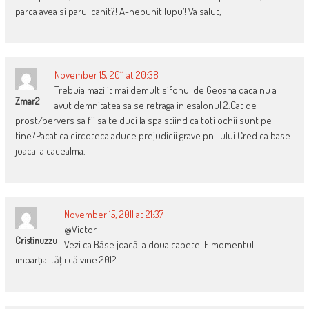
parca avea si parul canit?! A-nebunit lupu’! Va salut,
November 15, 2011 at 20:38
Trebuia mazilit mai demult sifonul de Geoana daca nu a
Zmar2
avut demnitatea sa se retraga in esalonul 2.Cat de
prost/pervers sa fii sa te duci la spa stiind ca toti ochii sunt pe
tine?Pacat ca circoteca aduce prejudicii grave pnl-ului.Cred ca base
joaca la cacealma.
November 15, 2011 at 21:37
@Victor
Cristinuzzu
Vezi ca Băse joacă la doua capete. E momentul
imparţialităţii că vine 2012…