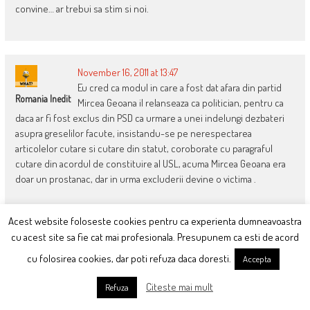
convine… ar trebui sa stim si noi.
November 16, 2011 at 13:47
Eu cred ca modul in care a fost dat afara din partid
Romania Inedit
Mircea Geoana il relanseaza ca politician, pentru ca
daca ar fi fost exclus din PSD ca urmare a unei indelungi dezbateri
asupra greselilor facute, insistandu-se pe nerespectarea
articolelor cutare si cutare din statut, coroborate cu paragraful
cutare din acordul de constituire al USL, acuma Mircea Geoana era
doar un prostanac, dar in urma excluderii devine o victima .
La cat de prost e Emil Boc, nu m-ar mira sa se duca la DNA sa se
Acest website foloseste cookies pentru ca experienta dumneavoastra
autodenunte !
cu acest site sa fie cat mai profesionala. Presupunem ca esti de acord
cu folosirea cookies, dar poti refuza daca doresti.
Accepta
November 16, 2011 at 14:04
Citeste mai mult
Refuza
1. unde anume gasim ce a spus bodgan teodorescu (ref.