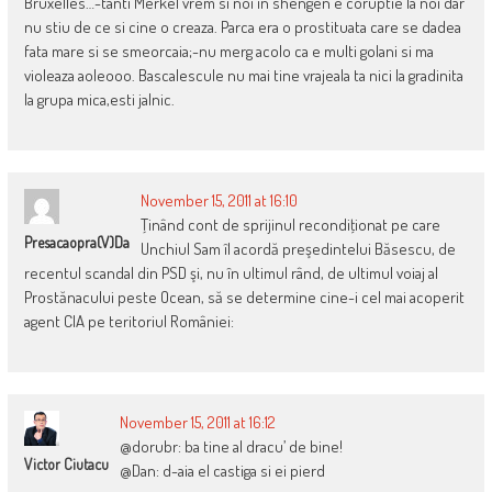
Bruxelles…-tanti Merkel vrem si noi in shengen e coruptie la noi dar
nu stiu de ce si cine o creaza. Parca era o prostituata care se dadea
fata mare si se smeorcaia;-nu merg acolo ca e multi golani si ma
violeaza aoleooo. Bascalescule nu mai tine vrajeala ta nici la gradinita
la grupa mica,esti jalnic.
November 15, 2011 at 16:10
Ţinând cont de sprijinul recondiţionat pe care
Presacaopra(v)da
Unchiul Sam îl acordă preşedintelui Băsescu, de
recentul scandal din PSD şi, nu în ultimul rând, de ultimul voiaj al
Prostănacului peste Ocean, să se determine cine-i cel mai acoperit
agent CIA pe teritoriul României:
November 15, 2011 at 16:12
@dorubr: ba tine al dracu’ de bine!
Victor Ciutacu
@Dan: d-aia el castiga si ei pierd