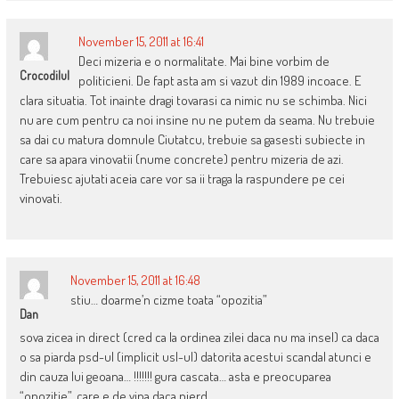
November 15, 2011 at 16:41
Deci mizeria e o normalitate. Mai bine vorbim de
Crocodilul
politicieni. De fapt asta am si vazut din 1989 incoace. E
clara situatia. Tot inainte dragi tovarasi ca nimic nu se schimba. Nici
nu are cum pentru ca noi insine nu ne putem da seama. Nu trebuie
sa dai cu matura domnule Ciutatcu, trebuie sa gasesti subiecte in
care sa apara vinovatii (nume concrete) pentru mizeria de azi.
Trebuiesc ajutati aceia care vor sa ii traga la raspundere pe cei
vinovati.
November 15, 2011 at 16:48
stiu… doarme’n cizme toata “opozitia”
Dan
sova zicea in direct (cred ca la ordinea zilei daca nu ma insel) ca daca
o sa piarda psd-ul (implicit usl-ul) datorita acestui scandal atunci e
din cauza lui geoana… !!!!!!! gura cascata… asta e preocuparea
“opozitie”, care e de vina daca pierd