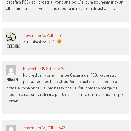
dat afara PSD-istii, prostalaii vor pune botu’ si cum spuneam intr-un
alt comentariu mai vechi…..nu cred ca mai scapam de astia….in veci
November 15, 2011 at 15:16
Nu-l uitasi pe CTP…
[D][S][N]
November 15, 2011 at 15:37
Nu cred ca il vor elimina pe Geoana din PSD. I-au aratat
Mihai N
pisica, l-au pus la locul lui, Ponta a aratat ca e lider si ca
poate elimina orice ii submineaza pozitia. Sau poate va merge pe
modelu base, si il va elimina pe Geoana cum l-a eliminat sniperul pe
Roman.
November 15, 2011 at 15:42