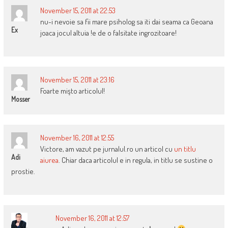
November 15, 2011 at 22:53
nu-i nevoie sa fii mare psiholog sa iti dai seama ca Geoana
Ex
joaca jocul altuia !e de o falsitate ingrozitoare!
November 15, 2011 at 23:16
Foarte mişto articolul!
Mosser
November 16, 2011 at 12:55
Victore, am vazut pe jurnalul.ro un articol cu
un titlu
Adi
aiurea
. Chiar daca articolul e in regula, in titlu se sustine o
prostie.
November 16, 2011 at 12:57