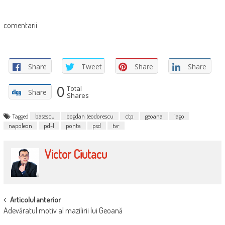
comentarii
Share
Tweet
Share
Share
0
Total
Share
Shares
Tagged
basescu
bogdan teodorescu
ctp
geoana
iago
napoleon
pd-l
ponta
psd
tvr
Victor Ciutacu
POST
Articolul anterior
Adevăratul motiv al mazilirii lui Geoană
NAVIGATION