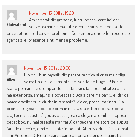
November 15, 2011 at 19:29
Am repetat din greseala, lucru pentru care imi cer
Fluieratorul
scuze, ca mina e mai iute decit privirea citeodata. De
priceput nu cred ca sint probleme. Cu memoria unei zile trecute se
agenda zilei prezente sint imense probleme.
November 15, 2011 at 20:08
Din nou bun regasit, din pacate tehnica si criza ma obliga
Alien
sa ma tin de la a comenta, de, soarta de bugetar! Poate
stand pe margine si umplandu-ma de draci, fara posibilitatea de-a
ma exterioriza, am ajuns la povestea ciudata care ma bantuie, dar ce
mama dracilor nu e ciudat in tara asta?! Zic ca, poate, marinarul i-a
promis lui geoana post de prim ministru si a eliberat postul de la
cluj tocmai pt asta! Sigur, as putea jura ca sluga mai umila si supusa
decat boc, nu mai gaseste marinaru’, dar geoana are stofa de supus
fara de cracnire, deci nu-i chiar imposibil! Aberez? Nu mai rau decat
altii! Apropos, CTP era aseara doar o umbra a celui pe-l stiam, ba