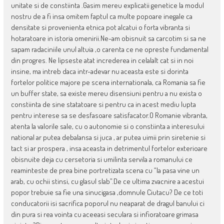
unitate si de constiinta .Gasim mereu explicatii genetice la modul
nostru de a fi insa omitem faptul ca multe popoare inegale ca
densitate si provenienta etnica pot alcatui o forta vibranta si
hotaratoare in istoria omenirii.Ne-am obisnuit sa carcotim si sa ne
sapam radaciniile unul altuia ,o carenta ce ne opreste fundamental
din progres. Ne lipseste atat increderea in celalalt cat si in noi
insine, ma intreb daca intr-adevar nu aceasta este si dorinta
fortelor politice majore pe scena internationala, ca Romania sa fie
un buffer state, sa existe mereu disensiuni pentru a nu exista o
constiinta de sine statatoare si pentru ca in acest mediu lupta
pentru interese sa se desfasoare satisfacator.O Romanie vibranta,
atenta la valorile sale, cu o autonomie si o constiinta a interesului
national ar putea debalansa si juca , ar putea uimii prin siretenie si
tact si ar prospera , insa aceasta in detrimentul fortelor exterioare
obisnuite deja cu cersetoria si umilinta servila a romanului ce
reaminteste de prea bine portretizata scena cu “la pasa vine un
arab, cu ochii stinsi, cu glasul slab”.De ce ultima zvacnire a acestui
popor trebuie sa fie una sinucigasa ,domnule Ciutacu? De ce toti
conducatorii isi sacrifica poporul nu neaparat de dragul banului ci
din pura si rea vointa cu aceeasi seculara si infioratoare grimasa