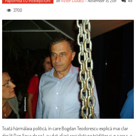
Papornita cu intelepciuni
49
de
Victor Ciutacu
-
November 15, 2011
3700
Toată hărmălaia politică, în care Bogdan Teodorescu explică mai clar
decât Dan Şova de ce l-au dat afară socialiştii pe trădător şi-n care s-a