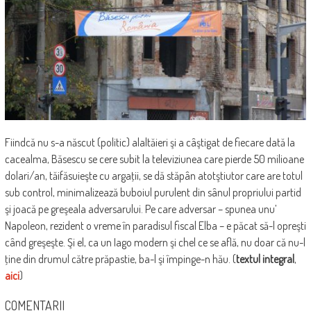
Fiindcă nu s-a născut (politic) alaltăieri şi a câştigat de fiecare dată la
cacealma, Băsescu se cere subit la televiziunea care pierde 50 milioane
dolari/an, tăifăsuieşte cu argaţii, se dă stăpân atotştiutor care are totul
sub control, minimalizează buboiul purulent din sânul propriului partid
şi joacă pe greşeala adversarului. Pe care adversar – spunea unu’
Napoleon, rezident o vreme în paradisul fiscal Elba – e păcat să-l opreşti
când greşeşte. Şi el, ca un Iago modern şi chel ce se află, nu doar că nu-l
ţine din drumul către prăpastie, ba-l şi împinge-n hău. (
textul integral
,
aici
)
COMENTARII