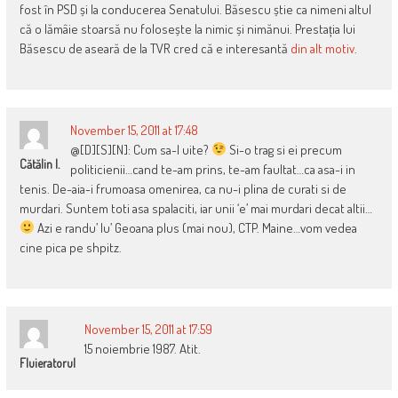
fost în PSD și la conducerea Senatului. Băsescu știe ca nimeni altul
că o lămâie stoarsă nu folosește la nimic și nimănui. Prestația lui
Băsescu de aseară de la TVR cred că e interesantă
din alt motiv
.
November 15, 2011 at 17:48
@[D][S][N]: Cum sa-l uite?
Si-o trag si ei precum
Cătălin I.
politicienii…cand te-am prins, te-am faultat…ca asa-i in
tenis. De-aia-i frumoasa omenirea, ca nu-i plina de curati si de
murdari. Suntem toti asa spalaciti, iar unii ‘e’ mai murdari decat altii…
Azi e randu’ lu’ Geoana plus (mai nou), CTP. Maine…vom vedea
cine pica pe shpitz.
November 15, 2011 at 17:59
15 noiembrie 1987. Atit.
Fluieratorul