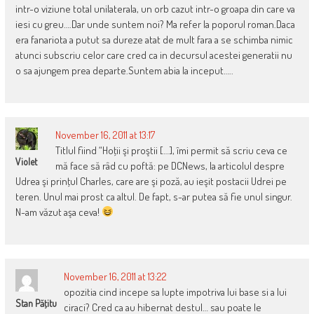
intr-o viziune total unilaterala, un orb cazut intr-o groapa din care va
iesi cu greu….Dar unde suntem noi? Ma refer la poporul roman.Daca
era fanariota a putut sa dureze atat de mult fara a se schimba nimic
atunci subscriu celor care cred ca in decursul acestei generatii nu
o sa ajungem prea departe.Suntem abia la inceput…..
November 16, 2011 at 13:17
Titlul fiind “Hoţii şi proştii […], îmi permit să scriu ceva ce
Violet
mă face să râd cu poftă: pe DCNews, la articolul despre
Udrea şi prinţul Charles, care are şi poză, au ieşit postacii Udrei pe
teren. Unul mai prost ca altul. De fapt, s-ar putea să fie unul singur.
N-am văzut aşa ceva!
November 16, 2011 at 13:22
opozitia cind incepe sa lupte impotriva lui base si a lui
Stan Păţitu
ciraci? Cred ca au hibernat destul… sau poate le