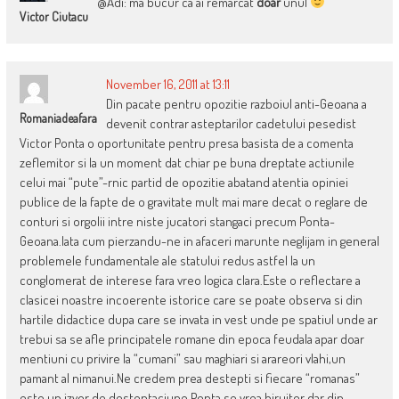
@Adi: ma bucur ca ai remarcat
doar
unul
Victor Ciutacu
November 16, 2011 at 13:11
Din pacate pentru opozitie razboiul anti-Geoana a
Romaniadeafara
devenit contrar asteptarilor cadetului pesedist
Victor Ponta o oportunitate pentru presa basista de a comenta
zeflemitor si la un moment dat chiar pe buna dreptate actiunile
celui mai “pute”-rnic partid de opozitie abatand atentia opiniei
publice de la fapte de o gravitate mult mai mare decat o reglare de
conturi si orgolii intre niste jucatori stangaci precum Ponta-
Geoana.Iata cum pierzandu-ne in afaceri marunte neglijam in general
problemele fundamentale ale statului redus astfel la un
conglomerat de interese fara vreo logica clara.Este o reflectare a
clasicei noastre incoerente istorice care se poate observa si din
hartile didactice dupa care se invata in vest unde pe spatiul unde ar
trebui sa se afle principatele romane din epoca feudala apar doar
mentiuni cu privire la “cumani” sau maghiari si arareori vlahi,un
pamant al nimanui.Ne credem prea destepti si fiecare “romanas”
este un izvor de desteptaciune.Ponta se vrea biruitor dar din