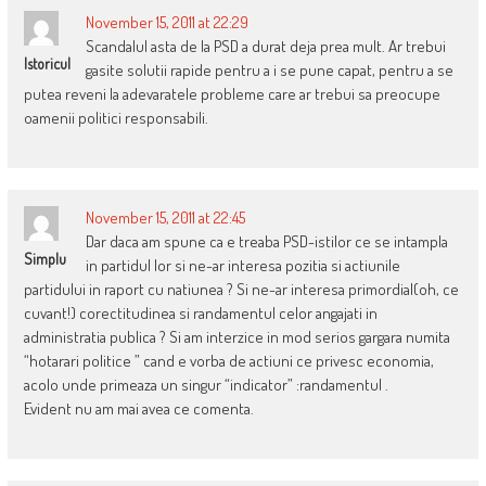
November 15, 2011 at 22:29
Scandalul asta de la PSD a durat deja prea mult. Ar trebui
Istoricul
gasite solutii rapide pentru a i se pune capat, pentru a se
putea reveni la adevaratele probleme care ar trebui sa preocupe
oamenii politici responsabili.
November 15, 2011 at 22:45
Dar daca am spune ca e treaba PSD-istilor ce se intampla
Simplu
in partidul lor si ne-ar interesa pozitia si actiunile
partidului in raport cu natiunea ? Si ne-ar interesa primordial(oh, ce
cuvant!) corectitudinea si randamentul celor angajati in
administratia publica ? Si am interzice in mod serios gargara numita
“hotarari politice ” cand e vorba de actiuni ce privesc economia,
acolo unde primeaza un singur “indicator” :randamentul .
Evident nu am mai avea ce comenta.