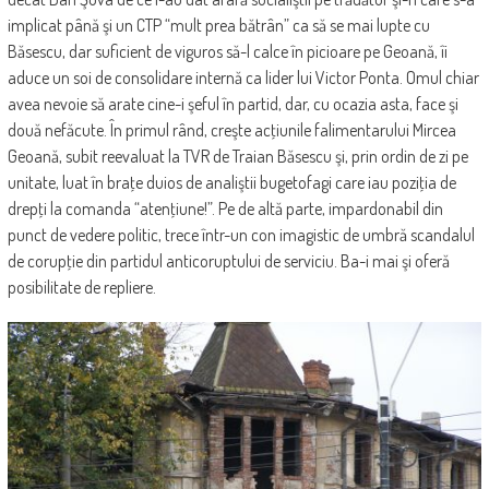
implicat până şi un CTP “mult prea bătrân” ca să se mai lupte cu
Băsescu, dar suficient de viguros să-l calce în picioare pe Geoană, îi
aduce un soi de consolidare internă ca lider lui Victor Ponta. Omul chiar
avea nevoie să arate cine-i şeful în partid, dar, cu ocazia asta, face şi
două nefăcute. În primul rând, creşte acţiunile falimentarului Mircea
Geoană, subit reevaluat la TVR de Traian Băsescu şi, prin ordin de zi pe
unitate, luat în braţe duios de analiştii bugetofagi care iau poziţia de
drepţi la comanda “atenţiune!”. Pe de altă parte, impardonabil din
punct de vedere politic, trece într-un con imagistic de umbră scandalul
de corupţie din partidul anticoruptului de serviciu. Ba-i mai şi oferă
posibilitate de repliere.