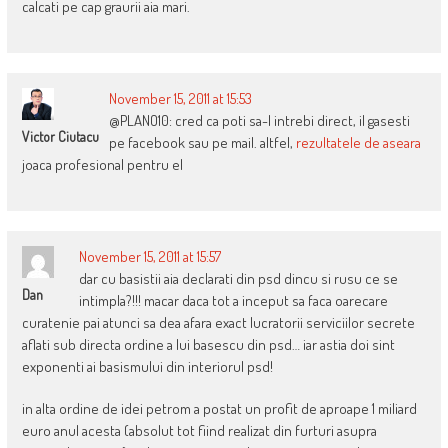
calcati pe cap graurii aia mari.
November 15, 2011 at 15:53
@PLANO10: cred ca poti sa-l intrebi direct, il gasesti
Victor Ciutacu
pe facebook sau pe mail. altfel,
rezultatele de aseara
joaca profesional pentru el
November 15, 2011 at 15:57
dar cu basistii aia declarati din psd dincu si rusu ce se
Dan
intimpla?!!! macar daca tot a inceput sa faca oarecare
curatenie pai atunci sa dea afara exact lucratorii serviciilor secrete
aflati sub directa ordine a lui basescu din psd… iar astia doi sint
exponenti ai basismului din interiorul psd!
in alta ordine de idei petrom a postat un profit de aproape 1 miliard
euro anul acesta (absolut tot fiind realizat din furturi asupra