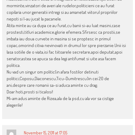
morminte,vinzatori de averi ale rudelor,politicieni ce au furat
copilaria unor generatii intregi si au amanetat viitorul propriilor
nepoti si l-au jucat la pacanele.
Atita minte au ca dupa ce au furat,cu banii si-au luat masini,case
prostesti,titluri academice,glorie efemera.Sfirsesc ca prostii,se
imbata iau doua curvete in masina si se proptesc in primul
copac,omorind citiva nevinovati in drumul lor spre pierzanie.Unii isi
lasa sotiile de o viata,isi fac tiitoarele secretare,apoi deputat,apoi
senator,astea se apuca sa dea legi antifumat si uite asa facem
politica.
Nu vad un singur om politic(in afara fostilor detinuti
politici;Coposu,Diaconescu,Ticu-Dumitrescu)in cei 20 de
ani,despre care romanii sa-si aduca aminte cu drag.
Doar hoti,prosti si ticalosi!
Mi-am adus aminte de Rizea,ala de la psd,cu ala vor sa cistige
alegerile!
November 15, 2011 at 17:05