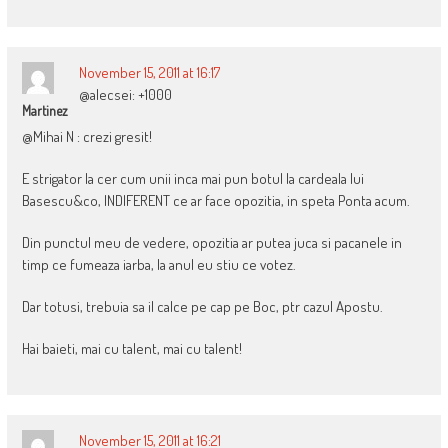
November 15, 2011 at 16:17
@alecsei: +1000
Martinez
@Mihai N : crezi gresit!
E strigator la cer cum unii inca mai pun botul la cardeala lui
Basescu&co, INDIFERENT ce ar face opozitia, in speta Ponta acum.
Din punctul meu de vedere, opozitia ar putea juca si pacanele in
timp ce fumeaza iarba, la anul eu stiu ce votez.
Dar totusi, trebuia sa il calce pe cap pe Boc, ptr cazul Apostu.
Hai baieti, mai cu talent, mai cu talent!
November 15, 2011 at 16:21