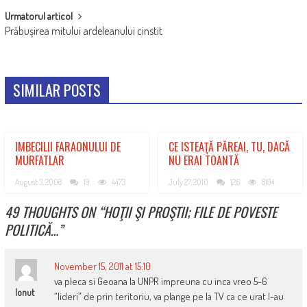
Urmatorul articol
Prăbuşirea mitului ardeleanului cinstit
SIMILAR POSTS
IMBECILII FARAONULUI DE
CE ISTEAŢĂ PĂREAI, TU, DACĂ
MURFATLAR
NU ERAI TOANTĂ
August 3, 2008
19
4473
July 27, 2010
126
8194
49 THOUGHTS ON “
HOŢII ŞI PROŞTII; FILE DE POVESTE
POLITICĂ…
”
November 15, 2011 at 15:10
va pleca si Geoana la UNPR impreuna cu inca vreo 5-6
Ionut
“lideri” de prin teritoriu, va plange pe la TV ca ce urat l-au