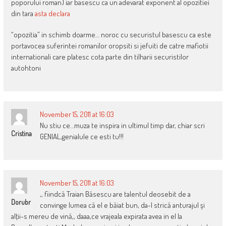
poporului roman) iar basescu ca un adevarat exponent al opozitiei
din tara
asta declara
“opozitia” in schimb doarme… noroc cu securistul basescu ca este
portavocea suferintei romanilor oropsiti si jefuiti de catre mafiotii
internationali care platesc cota parte din tilharii securistilor
autohtoni
November 15, 2011 at 16:03
Nu stiu ce…muza te inspira in ultimul timp dar, chiar scri
Cristina
GENIAL,genialule ce esti tu!!!
November 15, 2011 at 16:03
,, fiindcă Traian Băsescu are talentul deosebit de a
Dorubr
convinge lumea că el e băiat bun, da-l strică anturajul şi
alţii-s mereu de vină,, daaa,ce vrajeala expirata avea in el la