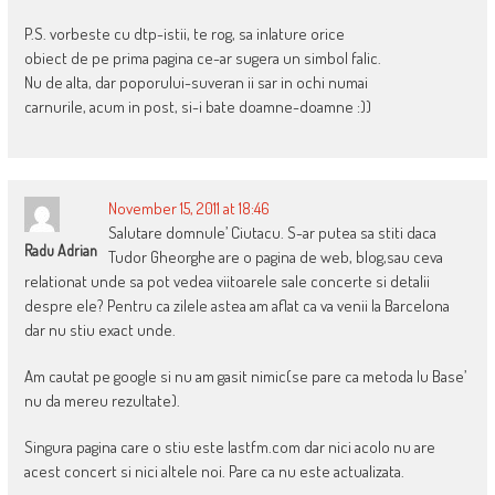
P.S. vorbeste cu dtp-istii, te rog, sa inlature orice
obiect de pe prima pagina ce-ar sugera un simbol falic.
Nu de alta, dar poporului-suveran ii sar in ochi numai
carnurile, acum in post, si-i bate doamne-doamne :))
November 15, 2011 at 18:46
Salutare domnule’ Ciutacu. S-ar putea sa stiti daca
Radu Adrian
Tudor Gheorghe are o pagina de web, blog,sau ceva
relationat unde sa pot vedea viitoarele sale concerte si detalii
despre ele? Pentru ca zilele astea am aflat ca va venii la Barcelona
dar nu stiu exact unde.
Am cautat pe google si nu am gasit nimic(se pare ca metoda lu Base’
nu da mereu rezultate).
Singura pagina care o stiu este lastfm.com dar nici acolo nu are
acest concert si nici altele noi. Pare ca nu este actualizata.