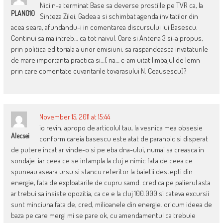
Nici n-a terminat Base sa deverse prostiile pe TVR ca, la
PLANO10
Sinteza Zilei, Gadea a si schimbat agenda invitatilor din
acea seara, afundandu-i in comentarea discursului lui Basescu.
Continui sa ma intreb… ca tot naivul. Oare si Antena 3 si-a propus,
prin politica editoriala a unor emisiuni, sa raspandeasca invataturile
de mare importanta practica si…( na… c-am uitat limbajul de lemn
prin care comentate cuvantarile tovarasului N. Ceausescu)?
November 15, 2011 at 15:44
io revin, apropo de articolul tau, la vesnica mea obsesie
Alecsei
conform careia basescu este atat de paranoic si disperat
de putere incat ar vinde-o si pe eba dna-ului, numai sa creasca in
sondaje. iar ceea ce se intampla la cluj e nimic fata de ceea ce
spuneau aseara ursu si stancu referitor la baietii destepti din
energie, fata de exploatarile de cupru samd. cred ca pe palierul asta
ar trebui sa insiste opozitia, ca ce e la cluj 100.000 si cateva excursii
sunt minciuna fata de, cred, milioanele din energie. oricum ideea de
baza pe care mergi mi se pare ok, cu amendamentul ca trebuie