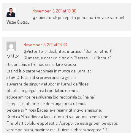
November 15, 2011 at 18:06
@Fluieratorul: pricep din prima, nu-i nevoie sa repeti
Victor Ciutacu
November 15, 2011 at 18:36
@Victor: te-ai dezlantuit in articol. “Bomba, vitriol !”
ソリン
Glumesc, e doar un citat din “Secretul lui Bachus”.
Dar, oricum, e frumos scris. Tare si poza.
Lasind la o parte vechimea in munca de jurnalist
a tov. CTP, lasind si proverbiala sa greata
suverana de singur vietuitor in turnul de fildes
bla bla si ingurgutarea la purtator, eu mi-as
aduce aminte reevaluarea bidirectionala cu “ha ha”
si replicile off-line ale demiurgului cu ultimul,
pe care si Mircea Badea le-a reamintit intr-o emisiune.
Cred ca Mihai Gidea a facut eforturi sa-l aduca in emisiune.
Finalul articolului e apoteotic. Apropo, ce este galben pe spate,
verde pe burta, maninca raci, fluiera si zboara noaptea ? :))