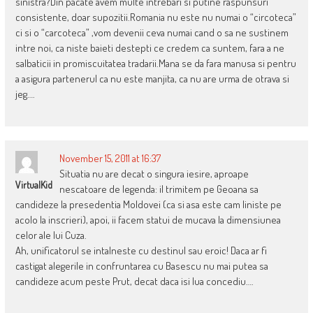
sinistra?Din pacate avem multe intrebari si putine raspunsuri
consistente, doar supozitii.Romania nu este nu numai o “circoteca”
ci si o “carcoteca” ,vom devenii ceva numai cand o sa ne sustinem
intre noi, ca niste baieti destepti ce credem ca suntem, fara a ne
salbaticii in promiscuitatea tradarii.Mana se da fara manusa si pentru
a asigura partenerul ca nu este manjita, ca nu are urma de otrava si
jeg….
November 15, 2011 at 16:37
Situatia nu are decat o singura iesire, aproape
VirtualKid
nescatoare de legenda: il trimitem pe Geoana sa
candideze la presedentia Moldovei (ca si asa este cam liniste pe
acolo la inscrieri), apoi, ii facem statui de mucava la dimensiunea
celor ale lui Cuza.
Ah, unificatorul se intalneste cu destinul sau eroic! Daca ar fi
castigat alegerile in confruntarea cu Basescu nu mai putea sa
candideze acum peste Prut, decat daca isi lua concediu….