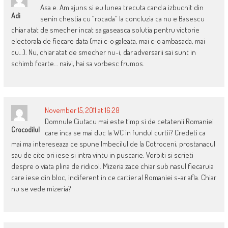
Asa e. Am ajuns si eu lunea trecuta cand a izbucnit din
Adi
senin chestia cu “rocada” la concluzia ca nu e Basescu
chiar atat de smecher incat sa gaseasca solutia pentru victorie
electorala de fiecare data (mai c-o galeata, mai c-o ambasada, mai
cu…). Nu, chiar atat de smecher nu-i, dar adversarii sai sunt in
schimb foarte… naivi, hai sa vorbesc frumos.
November 15, 2011 at 16:28
Domnule Ciutacu mai este timp si de cetatenii Romaniei
Crocodilul
care inca se mai duc la WC in fundul curtii? Credeti ca
mai ma intereseaza ce spune Imbecilul de la Cotroceni, prostanacul
sau de cite ori iese si intra vintu in puscarie. Vorbiti si scrieti
despre o viata plina de ridicol. Mizeria zace chiar sub nasul fiecaruia
care iese din bloc, indiferent in ce cartier al Romaniei s-ar afla. Chiar
nu se vede mizeria?