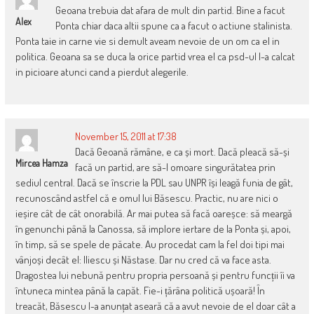
Geoana trebuia dat afara de mult din partid. Bine a facut
Alex
Ponta chiar daca altii spune ca a facut o actiune stalinista.
Ponta taie in carne vie si demult aveam nevoie de un om ca el in
politica. Geoana sa se duca la orice partid vrea el ca psd-ul l-a calcat
in picioare atunci cand a pierdut alegerile.
November 15, 2011 at 17:38
Dacă Geoană rămâne, e ca și mort. Dacă pleacă să-și
Mircea Hamza
facă un partid, are să-l omoare singurătatea prin
sediul central. Dacă se înscrie la PDL sau UNPR își leagă funia de gât,
recunoscând astfel că e omul lui Băsescu. Practic, nu are nici o
ieșire cât de cât onorabilă. Ar mai putea să facă oareșce: să meargă
în genunchi până la Canossa, să implore iertare de la Ponta și, apoi,
în timp, să se spele de păcate. Au procedat cam la fel doi tipi mai
vânjoși decât el: Iliescu și Năstase. Dar nu cred că va face asta.
Dragostea lui nebună pentru propria persoană și pentru funcții îi va
întuneca mintea până la capăt. Fie-i țărâna politică ușoară! În
treacăt, Băsescu l-a anunțat aseară că a avut nevoie de el doar cât a