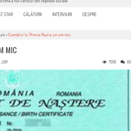
victimă a noi cenzuri din rețelele sociale
T STAR
CĂLĂTORII
INTERVIURI
DESPRE
uni
>
Cumătru’ lu’ Prince Paul e un om mic
OM MIC
7001
6
 2011