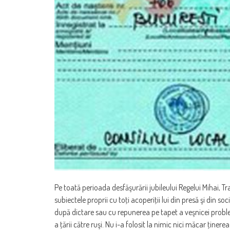
Pe toată perioada desfăşurării jubileului Regelui Mihai, 
subiectele proprii cu toţi acoperiţii lui din presă şi din so
după dictare sau cu repunerea pe tapet a veşnicei proble
a ţării către ruşi. Nu i-a folosit la nimic nici măcar ţine