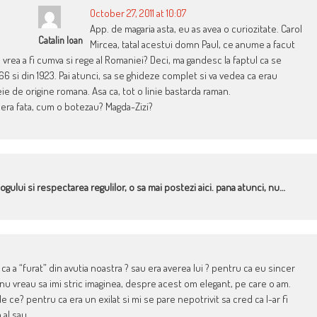
October 27, 2011 at 10:07
App. de magaria asta, eu as avea o curiozitate. Carol
Catalin Ioan
Mircea, tatal acestui domn Paul, ce anume a facut
ea a fi cumva si rege al Romaniei? Deci, ma gandesc la faptul ca se
66 si din 1923. Pai atunci, sa se ghideze complet si va vedea ca erau
ie de origine romana. Asa ca, tot o linie bastarda raman.
 era fata, cum o botezau? Magda-Zizi?
logului si respectarea regulilor, o sa mai postezi aici. pana atunci, nu…
 ca a “furat” din avutia noastra ? sau era averea lui ? pentru ca eu sincer
 si nu vreau sa imi stric imaginea, despre acest om elegant, pe care o am.
de ce? pentru ca era un exilat si mi se pare nepotrivit sa cred ca l-ar fi
 al sau.