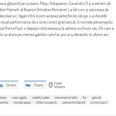
eva glăsuind pe Liiceanu, Pleşu, Patapievici, Caramitru?) şi a extrem de
iber Patriarh al Bisericii Ortodoxe Române). La fel cum şi aducerea de
 Necolaiciuc, legaţi între ei prin aceeaşi pereche de cătuşe, s-a dovedit
 reuşit performanţa de a scrie corect gramatical, în numele personajului
ează Prince Paul, o depeşă mitocănească la adresa unchiului său. Pe care a
 ca atare pe vremea găinilor care fac pui vii şi devenită, în ultimii ani,
0
Total
Share
Share
Shares
odoxa
casa regala
castelul peles
evenimentul zilei
fni
gabriel
arhie
nicolae popa
ofiteri acoperiti
patriarhul daniel
printul paul