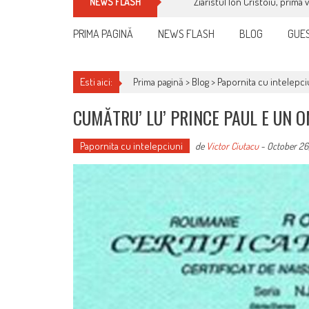
Ziaristul Ion Cristoiu, prima 
NEWS FLASH
PRIMA PAGINĂ
NEWS FLASH
BLOG
GUES
Esti aici:
Prima pagină >
Blog
>
Papornita cu intelepci
CUMĂTRU’ LU’ PRINCE PAUL E UN 
Papornita cu intelepciuni
de
Victor Ciutacu
-
October 26,