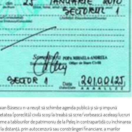
Traian Băsescu n-a reuşit să schimbe agenda publică şi să-şi impună
cietatea (poreclită) civilă scoşi la treabă să scrie/vorbească aceleaşi lucruri
me a tablourilor de patrimoniu de la Peleş în contrapartidă cu închinarea
rea la distanţă, prin autocenzură sau constrângeri financiare, a marilor