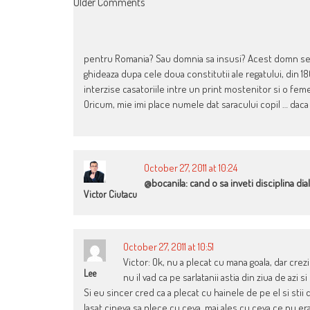
COMMENT
Older Comments
NAVIGATION
pentru Romania? Sau domnia sa insusi? Acest domn se vr
ghideaza dupa cele doua constitutii ale regatului, din 18
interzise casatoriile intre un print mostenitor si o feme
Oricum, mie imi place numele dat saracului copil … daca
October 27, 2011 at 10:24
@bocanila: cand o sa inveti disciplina dia
Victor Ciutacu
October 27, 2011 at 10:51
Victor: Ok, nu a plecat cu mana goala, dar crezi
Lee
nu il vad ca pe sarlatanii astia din ziua de azi
Si eu sincer cred ca a plecat cu hainele de pe el si stii 
lasat cineva sa plece cu ceva, mai ales cu ceva ce nu era