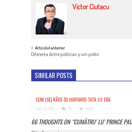
Victor Ciutacu
POST
Articolul anterior
Diferenţa dintre politician şi om politic
NAVIGATION
SIMILAR POSTS
CUM (SE) RÂDE DE HARVARD TATA LU’ EBA
July 15, 2014
75
6529
66 THOUGHTS ON “
CUMĂTRU’ LU’ PRINCE PAU