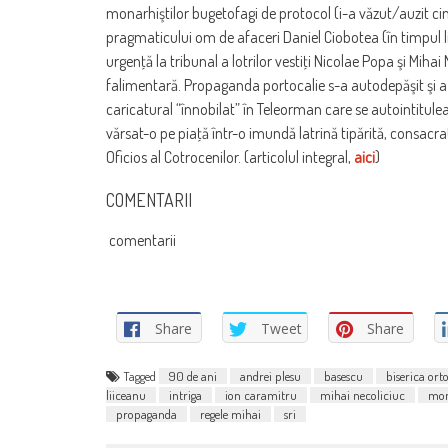
monarhiştilor bugetofagi de protocol (i-a văzut/auzit cin
pragmaticului om de afaceri Daniel Ciobotea (în timpul l
urgenţă la tribunal a lotrilor vestiţi Nicolae Popa şi Mihai
falimentară. Propaganda portocalie s-a autodepăşit şi a
caricatural “înnobilat” în Teleorman care se autointitul
vărsat-o pe piaţă într-o imundă latrină tipărită, consacrată
Oficios al Cotrocenilor. (articolul integral,
aici
)
COMENTARII
comentarii
Share
Tweet
Share
Tagged
90 de ani
andrei plesu
basescu
biserica ort
liiceanu
intriga
ion caramitru
mihai necoliciuc
mon
propaganda
regele mihai
sri