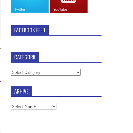
FACEBOOK FEED
I
CATEGORII
Categorii
ARHIVE
Arhive