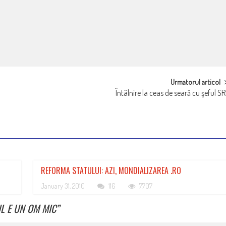
Urmatorul articol
Întâlnire la ceas de seară cu şeful SR
REFORMA STATULUI: AZI, MONDIALIZAREA .RO
January 31, 2010
116
7707
L E UN OM MIC
”