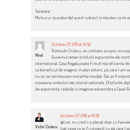
Sanatate.
Ma bucur ca ai abordat acest subiect si mai ales ca mi-a
October 27, 2011 at 10:52
Domnule Ciutacu, va contrazic asupra unui asp
Mirel
Guvernul raman institutii exponente ale vointe
international, Casa Regala poate fi mult mai eficienta
ca beneficiul de imagine, in plan extern, pe care l-am cas
nu zic sa reinstauram monarhia imediat. Dar, ar fi import
inseamna simboluri ale istoriei nationale. Eforturile dip
de experienta, relatiile si imaginea extraordira a Casei R
October 27, 2011 at 10:55
@Lee: nu cred c-a plecat doar cu hainele 
Victor Ciutacu
luat ceea ce ar fi convenit cu aia care l-