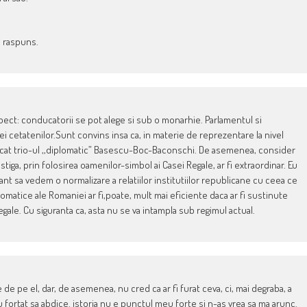
i raspuns.
ect: conducatorii se pot alege si sub o monarhie. Parlamentul si
i cetatenilor.Sunt convins insa ca, in materie de reprezentare la nivel
 decat trio-ul ,,diplomatic” Basescu-Boc-Baconschi. De asemenea, consider
tiga, prin folosirea oamenilor-simbol ai Casei Regale, ar fi extraordinar. Eu
ant sa vedem o normalizare a relatiilor institutiilor republicane cu ceea ce
lomatice ale Romaniei ar fi,poate, mult mai eficiente daca ar fi sustinute
egale. Cu siguranta ca, asta nu se va intampla sub regimul actual.
de pe el, dar, de asemenea, nu cred ca ar fi furat ceva, ci, mai degraba, a
au fortat sa abdice. istoria nu e punctul meu forte si n-as vrea sa ma arunc.