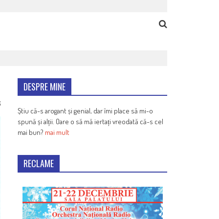
DESPRE MINE
6
Știu că-s arogant și genial, dar îmi place să mi-o
spună și alții. Oare o să mă iertați vreodată că-s cel
mai bun?
mai mult
RECLAME