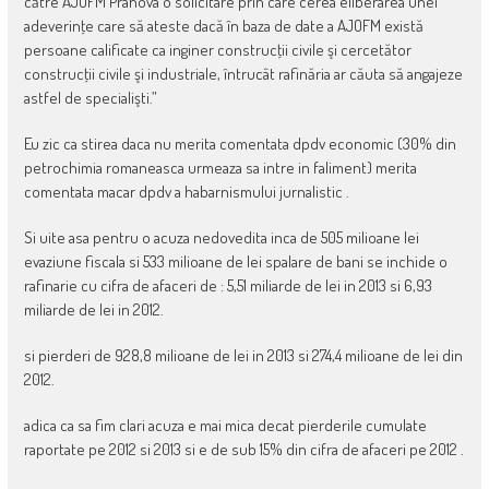
către AJOFM Prahova o solicitare prin care cerea eliberarea unei
adeverinţe care să ateste dacă în baza de date a AJOFM există
persoane calificate ca inginer construcţii civile şi cercetător
construcţii civile şi industriale, întrucât rafinăria ar căuta să angajeze
astfel de specialişti.”
Eu zic ca stirea daca nu merita comentata dpdv economic (30% din
petrochimia romaneasca urmeaza sa intre in faliment) merita
comentata macar dpdv a habarnismului jurnalistic .
Si uite asa pentru o acuza nedovedita inca de 505 milioane lei
evaziune fiscala si 533 milioane de lei spalare de bani se inchide o
rafinarie cu cifra de afaceri de : 5,51 miliarde de lei in 2013 si 6,93
miliarde de lei in 2012.
si pierderi de 928,8 milioane de lei in 2013 si 274,4 milioane de lei din
2012.
adica ca sa fim clari acuza e mai mica decat pierderile cumulate
raportate pe 2012 si 2013 si e de sub 15% din cifra de afaceri pe 2012 .