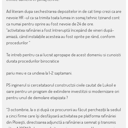
Ad literam dupa sechestrarea depozitelor in de cat timp crezi ca are
nevoie HR -ul ca sa trimita toata lumea in somaj tehnic tzinand cont
ca numai pentru oprire au fost nevoie de 24 de ore.
“activitatea rafinăriei a fost întreruptă începând de vineri după-
amiază, când instalaţiile acesteia au fost oprite pe rând, conform
procedurilor ”
Te intreb pentru ca ai lucrat apropape de acest domeniu si cunoisti
durata procedurilor birocratice
pariu meu e ca undeva la 1-2 saptamani.
PS inginerul si cercetataorul constructzii civile cautat de Lukoil e
oare pentru un program de extindere investitzii si modernizare ori
pentru unul de demolare etapizata ?
“3 octombrie, la o zi după ce procurorii au făcut percheziţii la sediul
a cinci firme care îşi desfăşoară activitatea pe platforma rafinăriei
din Ploieşti, directoarea adjunctă a rafinăriei a semnat şi transmis