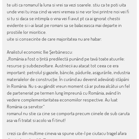
te uiti ca romanul la luna si vrei sa vezi soarele. stiu ca te poti uita
unde vrei tu insa cind va veni vremea si ne vor lovi printre noi vei fi
si tu si daca se intimpla o vina vei fi avut pt ca ai ignorat chestii
evidente si i-ai lasat pe romani sa se balaceasca mai departe in
prostiile lor mioritice.
uite si consecinte de care majoritatea nu are habar:
Analistul economic Ilie Şerbănescu:
„România a fost o ţintă predilectă punând pe tavă toate atuurile:
resurse şi subdezvoltare. Austriecii au atacat tot ceea ce era
important: petrolul şi gazele, băncile, pădurile, asigurările, industria
materialelor de construcţie. În curând au devenit adevăraţi stăpâni
în România. Nu s-au gândit vreun moment că ar putea alcătui un fel
de parteneriat pe termen lung împreună cu România, având în
vedere complementaritatea economiilor respective. Au luat
România ca servitor.“
romanul nu stie ca cine se comporta precum ciinele de sub caruta
asa va fi tratat si acolo va fi tinut!
crezi ca din multime cineva va spune uite-l pe ciutacu tragel afara