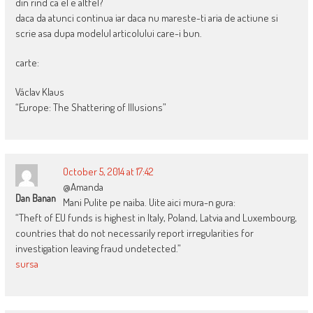
din rind ca el e altfel?
daca da atunci continua iar daca nu mareste-ti aria de actiune si
scrie asa dupa modelul articolului care-i bun.
carte:
Václav Klaus
“Europe: The Shattering of Illusions”
October 5, 2014 at 17:42
@Amanda
Dan Banan
Mani Pulite pe naiba. Uite aici mura-n gura:
“Theft of EU funds is highest in Italy, Poland, Latvia and Luxembourg,
countries that do not necessarily report irregularities for
investigation leaving fraud undetected.”
sursa