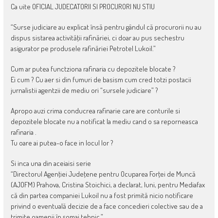
Ca uite OFICIAL JUDECATORII SI PROCURORI NU STIU
“Surse judiciare au explicat însă pentru gândul că procurorii nu au
dispus sistarea activităţii rafinăriei, ci doar au pus sechestru
asigurator pe produsele rafinăriei Petrotel Lukoil.”
Cum ar putea functziona rafinaria cu depozitele blocate ?
Ei cum ? Cu aer si din fumuri de basism cum cred totzi postacii
jurnalistii agentzii de mediu ori “sursele judiciare” ?
Apropo auzi crima conducrea rafinarie care are conturile si
depozitele blocate nu a notificat la mediu cand o sa reporneasca
rafinaria .
Tu oare ai putea-o face in locul lor ?
Si inca una din aceiaisi serie
“Directorul Agenţiei Judeţene pentru Ocuparea Forţei de Muncă
(AJOFM) Prahova, Cristina Stoichici, a declarat, luni, pentru Mediafax
că din partea companiei Lukoil nu a fost primită nicio notificare
privind o eventuală decizie de a face concedieri colective sau de a
trimite oamenii în şomaj tehnic.”