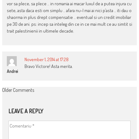
vor sa plece, sa plece .. in romania ai macar luxul de a putea injura cu
sete, asta daca esti om simplu .. afara nu-l mai ai nici p’asta .. iti dau o
shaorma in plus drept compensatie .. eventual si un credit imobiliar
pe 30 de ani. ps: incep sa inteleg din ce in ce mai mult ce au simtit si
trait palestinienii in ultimele decade.
November 1, 2014 at 17:28
Bravo Victore! Asta merita.
Andrei
COMMENT
Older Comments
NAVIGATION
LEAVE A REPLY