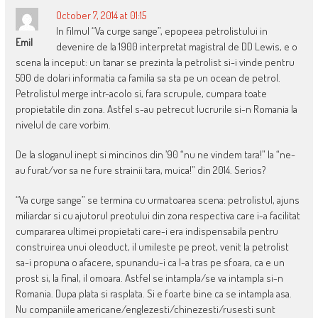
October 7, 2014 at 01:15
In filmul “Va curge sange”, epopeea petrolistului in
Emil
devenire de la 1900 interpretat magistral de DD Lewis, e o
scena la inceput: un tanar se prezinta la petrolist si-i vinde pentru
500 de dolari informatia ca familia sa sta pe un ocean de petrol.
Petrolistul merge intr-acolo si, fara scrupule, cumpara toate
propietatile din zona. Astfel s-au petrecut lucrurile si-n Romania la
nivelul de care vorbim.
De la sloganul inept si mincinos din ’90 “nu ne vindem tara!” la “ne-
au furat/vor sa ne fure strainii tara, muica!” din 2014. Serios?
“Va curge sange” se termina cu urmatoarea scena: petrolistul, ajuns
miliardar si cu ajutorul preotului din zona respectiva care i-a facilitat
cumpararea ultimei propietati care-i era indispensabila pentru
construirea unui oleoduct, il umileste pe preot, venit la petrolist
sa-i propuna o afacere, spunandu-i ca l-a tras pe sfoara, ca e un
prost si, la final, il omoara. Astfel se intampla/se va intampla si-n
Romania. Dupa plata si rasplata. Si e foarte bine ca se intampla asa.
Nu companiile americane/englezesti/chinezesti/rusesti sunt