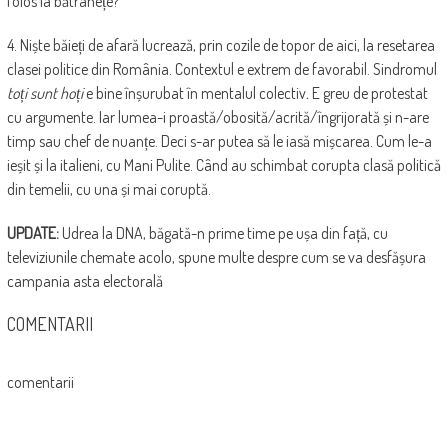
folos la bătrânețe?
4. Niște băieți de afară lucrează, prin cozile de topor de aici, la resetarea
clasei politice din România. Contextul e extrem de favorabil. Sindromul
toți sunt hoți
e bine înșurubat în mentalul colectiv
.
E greu de protestat
cu argumente. Iar lumea-i proastă/obosită/acrită/îngrijorată și n-are
timp sau chef de nuanțe. Deci s-ar putea să le iasă mișcarea. Cum le-a
ieșit și la italieni, cu Mani Pulite. Când au schimbat corupta clasă politică
din temelii, cu una și mai coruptă.
UPDATE:
Udrea la DNA, băgată-n prime time pe ușa din față, cu
televiziunile chemate acolo, spune multe despre cum se va desfășura
campania asta electorală
COMENTARII
comentarii