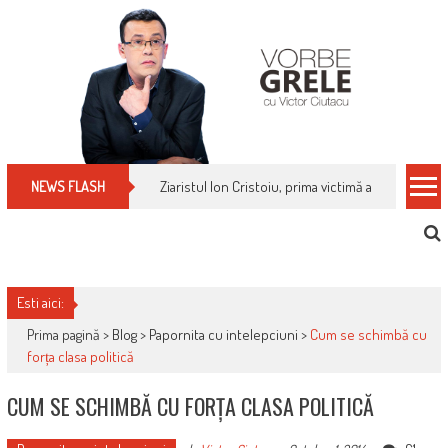
Skip
to
content
Cum îți schimbi, rapid, gratuit și eficient, furniz
NEWS FLASH
Esti aici:
Prima pagină >
Blog
>
Papornita cu intelepciuni
>
Cum se schimbă cu
forța clasa politică
CUM SE SCHIMBĂ CU FORȚA CLASA POLITICĂ