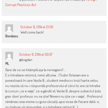
Corrupt Practices Act
October 8, 2014 at 21:00
Well come back!
Bondescu
October 9, 2014 at 00:57
@bogdan
ML
Oare de ce se întâmplă așa la norvegieni?…
E o întrebare retorică, nimic altceva… (Tudor Octavian are o
povestioară în care Vasile B., student mediocru însă foarte zelos,
nu rezista să nu-i răspundă profesorului al cărui tic era să întrebe
la cursuri „ce e viața”, ce-a gândit el, Vasile B, despre subiectul ăsta
grav: dom’ profesor, nu se știe! Nimeni nu știe ce-i viața!… Profesorul
rămânea ceva vreme cu gura căscată, apoi zicea de fiecare dată: o,
nu trebuie să răspundeți, e o întrebare retorică!…)