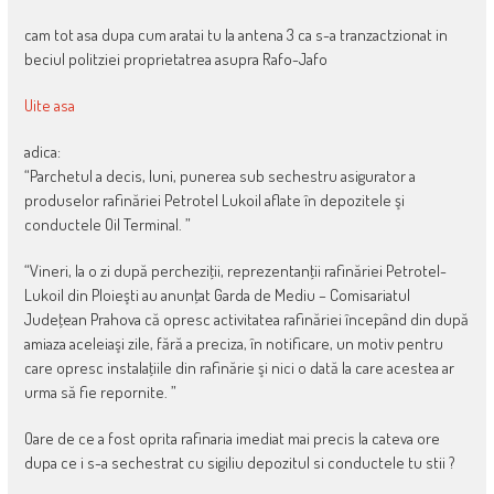
cam tot asa dupa cum aratai tu la antena 3 ca s-a tranzactzionat in
beciul politziei proprietatrea asupra Rafo-Jafo
Uite asa
adica:
“Parchetul a decis, luni, punerea sub sechestru asigurator a
produselor rafinăriei Petrotel Lukoil aflate în depozitele şi
conductele Oil Terminal. ”
“Vineri, la o zi după percheziţii, reprezentanţii rafinăriei Petrotel-
Lukoil din Ploieşti au anunţat Garda de Mediu – Comisariatul
Judeţean Prahova că opresc activitatea rafinăriei începând din după
amiaza aceleiaşi zile, fără a preciza, în notificare, un motiv pentru
care opresc instalaţiile din rafinărie şi nici o dată la care acestea ar
urma să fie repornite. ”
Oare de ce a fost oprita rafinaria imediat mai precis la cateva ore
dupa ce i s-a sechestrat cu sigiliu depozitul si conductele tu stii ?