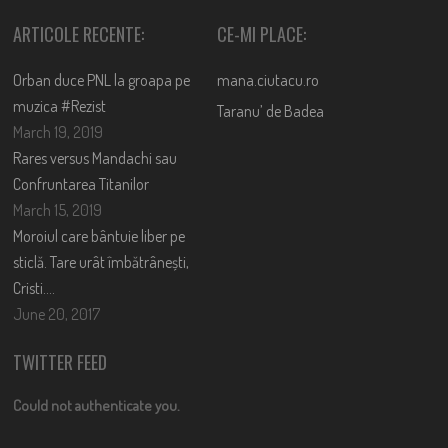
ARTICOLE RECENTE:
CE-MI PLACE:
Orban duce PNL la groapa pe
mana.ciutacu.ro
muzica #Rezist
Taranu’ de Badea
March 19, 2019
Rares versus Mandachi sau
Confruntarea Titanilor
March 15, 2019
Moroiul care bântuie liber pe
sticlă. Tare urât îmbătrânești,
Cristi….
June 20, 2017
TWITTER FEED
Could not authenticate you.