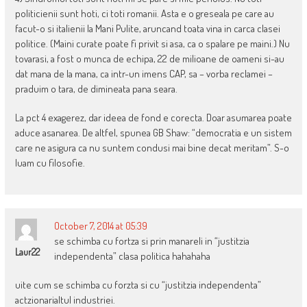
politicienii sunt hoti, ci toti romanii. Asta e o greseala pe care au
facut-o si italienii la Mani Pulite, aruncand toata vina in carca clasei
politice. (Maini curate poate fi privit si asa, ca o spalare pe maini.) Nu
tovarasi, a fost o munca de echipa, 22 de milioane de oameni si-au
dat mana de la mana, ca intr-un imens CAP, sa – vorba reclamei –
praduim o tara, de dimineata pana seara.
La pct 4 exagerez, dar ideea de fond e corecta. Doar asumarea poate
aduce asanarea. De altfel, spunea GB Shaw: “democratia e un sistem
care ne asigura ca nu suntem condusi mai bine decat meritam”. S-o
luam cu filosofie.
October 7, 2014 at 05:39
se schimba cu fortza si prin manareli in “justitzia
Laur22
independenta” clasa politica hahahaha
uite cum se schimba cu forzta si cu “justitzia independenta”
actzionarialtul industriei.