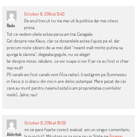
October 8, 2014 at 15:43
De anul trecut nu ma mai uit la politica dar mai citesc
Radu
presa.
Tot ce vedem zilele astea parca am trai Caragiale.
Cat despre nea Klaus, clar ca dosarelele astea il ajuta pe el, dar
precum niste sibieni de-ai mei dixit “neamt inalt minte putina sa
ajunga la slanina”, degeaba gogule, nu se alege!
Iar despre misei, rabdare…ca vor scapa si vor fi iar ce au fost si chiar
mai mult!
PS canalii am fost canalii vom fi(ca natie), il rastignim pe Dumnezeu
in fiece zi si dracu din noi n-are deloc astampar. Mare pacat de cei
care au murit pentru neamul asta(si am proprietatea cuvintelor
mele). Jalnic rau!
October 8, 2014 at 18:59
mi se pare foarte corect evaluat. am un singur comentariu
Akkritok
la punctul 1. Mituitorii or sa pice rau in State pe
Foreign