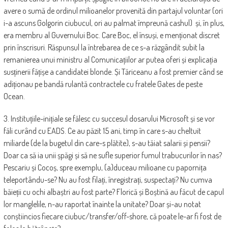
avere o sumă de ordinul milioanelor provenită din partajul voluntar (ori
i-a ascuns Golgorin ciubucul, ori au palmat împreună cashul) și, în plus,
era membru al Guvernului Boc. Care Boc, el însuși, e menționat discret
prin înscrisuri. Răspunsul la întrebarea de ce s-a răzgândit subit la
remanierea unui ministru al Comunicațiilor ar putea oferi și explicația
susținerii fățișe a candidatei blonde. Și Tăriceanu a fost premier când se
adiționau pe bandă rulantă contractele cu fratele Gates de peste
Ocean.
3. Instituțiile-inițiale se fălesc cu succesul dosarului Microsoft și se vor
făli curând cu EADS. Ce au păzit 15 ani, timp în care s-au cheltuit
miliarde (de la bugetul din care-s plătite), s-au tăiat salarii și pensii?
Doar ca să ia unii șpăgi și să ne sufle superior fumul trabucurilor în nas?
Pescariu și Cocoș, spre exemplu, (a)duceau milioane cu papornița
teleportându-se? Nu au fost filați, înregistrați, suspectați? Nu cumva
băieții cu ochi albaștri au fost parte? Florică și Boștină au făcut de capul
lor manglelile, n-au raportat înainte la unitate? Doar și-au notat
conștiincios fiecare ciubuc/transfer/off-shore, că poate le-ar fi fost de