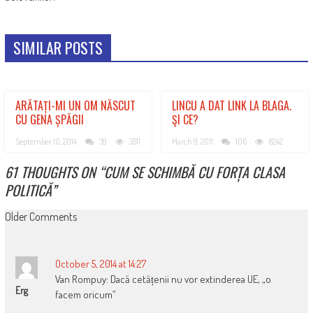
SIMILAR POSTS
ARĂTAȚI-MI UN OM NĂSCUT
LINCU A DAT LINK LA BLAGA.
CU GENA ȘPĂGII
ŞI CE?
September 10, 2014
39
3511
March 9, 2011
106
8242
61 THOUGHTS ON “
CUM SE SCHIMBĂ CU FORȚA CLASA
POLITICĂ
”
COMMENT
Older Comments
NAVIGATION
October 5, 2014 at 14:27
Van Rompuy: Dacă cetățenii nu vor extinderea UE, „o
Erg
facem oricum”