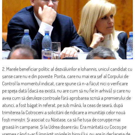
2. Marele beneficiar politic al dezvăluirilor e Iohannis, unicul candidat cu
șanse care nu e din poveste. Ponta, care nu mai era șef al Corpului de
Control la momentul indicat, care spune că n-a făcut nici o verificare
pe speța dată (dacă ea există, nu are cum să nu fie în arhivă) și care nu
avea cum să deruleze controale fără aprobarea scrisă a premierului de
atunci, a fost băgat în referat, pe sub mână, la ceas de seară, după
trimiterea la Cotroceni a solicitării de ridicare a imunității celor nouă
foști miniștri. Și asociat cu Năstase, ca să fie tușa de corupție mai
groasă în campanie. Și la Udrea doare rău. Era măritată cu Cocoș pe
vremea când s-ar fi împărțit șpăgile în biroul lui, nu are în declarația de