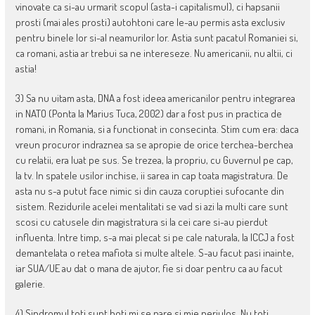
vinovate ca si-au urmarit scopul (asta-i capitalismul), ci hapsanii
prosti (mai ales prosti) autohtoni care le-au permis asta exclusiv
pentru binele lor si-al neamurilor lor. Astia sunt pacatul Romaniei si,
ca romani, astia ar trebui sa ne intereseze. Nu americanii, nu altii, ci
astia!
3) Sa nu uitam asta, DNA a fost ideea americanilor pentru integrarea
in NATO (Ponta la Marius Tuca, 2002) dar a fost pus in practica de
romani, in Romania, si a functionat in consecinta. Stim cum era: daca
vreun procuror indraznea sa se apropie de orice terchea-berchea
cu relatii, era luat pe sus. Se trezea, la propriu, cu Guvernul pe cap,
la tv. In spatele usilor inchise, ii sarea in cap toata magistratura. De
asta nu s-a putut face nimic si din cauza coruptiei sufocante din
sistem. Rezidurile acelei mentalitati se vad si azi la multi care sunt
scosi cu catusele din magistratura si la cei care si-au pierdut
influenta. Intre timp, s-a mai plecat si pe cale naturala, la ICCJ a fost
demantelata o retea mafiota si multe altele. S-au facut pasi inainte,
iar SUA/UE au dat o mana de ajutor, fie si doar pentru ca au facut
galerie.
4) Sindromul toti sunt hoti mi se pare si mie periulos. Nu toti