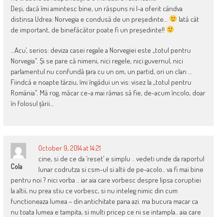
Deși, dacă îmi amintesc bine, un răspuns ni l-a oferit cândva
distinsa Udrea: Norvegia e condusă de un președinte…
Iată cât
de important, de binefăcător poate fi un președinte!!
…Acu’, serios: deviza casei regale a Norvegiei este „totul pentru
Norvegia”. Și se pare că nimeni, nici regele, nici guvernul, nici
parlamentul nu confundă țara cu un om, un partid, ori un clan …
Fiindcă e noapte târziu, îmi îngădui un vis: visez la „totul pentru
România”. Mă rog, măcar ce-a mai rămas să fie, de-acum încolo, doar
în folosul țării…
October 9, 2014 at 14:21
cine, si de ce da ‘reset’ e simplu .. vedeti unde da raportul
Cola
lunar codrutza si csm-ul si altii de pe-acolo.. va fi mai bine
pentru noi ? nici vorba .. iar aia care vorbesc despre lipsa coruptiei
la altii, nu prea stiu ce vorbesc, si nu inteleg nimic din cum
functioneaza lumea – din antichitate pana azi. ma bucura macar ca
nu toata lumea e tampita, si multi pricep ce ni se intampla.. aia care