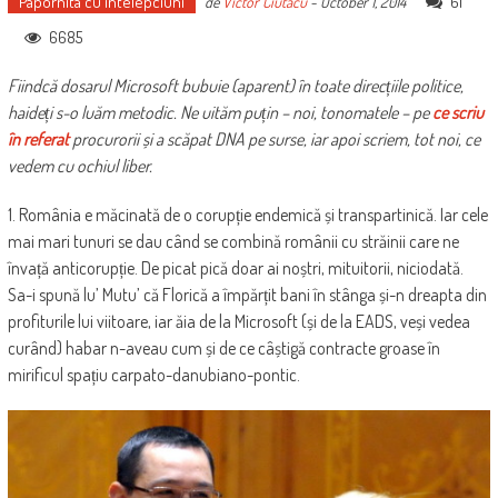
Papornita cu intelepciuni
61
de
Victor Ciutacu
-
October 1, 2014
6685
Fiindcă dosarul Microsoft bubuie (aparent) în toate direcțiile politice,
haideți s-o luăm metodic. Ne uităm puțin – noi, tonomatele – pe
ce scriu
în referat
procurorii și a scăpat DNA pe surse, iar apoi scriem, tot noi, ce
vedem cu ochiul liber.
1. România e măcinată de o corupție endemică și transpartinică. Iar cele
mai mari tunuri se dau când se combină românii cu străinii care ne
învață anticorupție. De picat pică doar ai noștri, mituitorii, niciodată.
Sa-i spună lu’ Mutu’ că Florică a împărțit bani în stânga și-n dreapta din
profiturile lui viitoare, iar ăia de la Microsoft (și de la EADS, veși vedea
curând) habar n-aveau cum și de ce câștigă contracte groase în
mirificul spațiu carpato-danubiano-pontic.