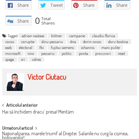
Share
Tweet
Share
Share
0
Total
Share
Shares
Tagged
adrian nastase
bittner
campanie
claudiu florica
cocos
coruptie
dinu pescariu
dna
dorin cocos
doru bostina
eads
electoral
fbi
fujitsu siemens
iohannis
mani pulite
microsoft
niro
pescariu
politic
ponta
procurori
reset
spaga
sri
udrea
Victor Ciutacu
POST
Articolul anterior
Hai să închidem dracu’ presa! Merităm
NAVIGATION
Urmatorul articol
Naționalizarea, marele triumf al Dreptei. Salariile nu curg la cișmea,
bolovanilor!