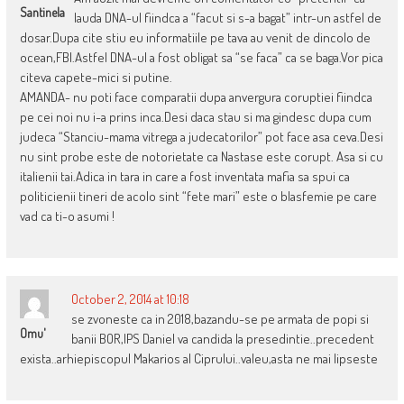
Santinela
lauda DNA-ul fiindca a “facut si s-a bagat” intr-un astfel de
dosar.Dupa cite stiu eu informatiile pe tava au venit de dincolo de
ocean,FBI.Astfel DNA-ul a fost obligat sa “se faca” ca se baga.Vor pica
citeva capete-mici si putine.
AMANDA- nu poti face comparatii dupa anvergura coruptiei fiindca
pe cei noi nu i-a prins inca.Desi daca stau si ma gindesc dupa cum
judeca “Stanciu-mama vitrega a judecatorilor” pot face asa ceva.Desi
nu sint probe este de notorietate ca Nastase este corupt. Asa si cu
italienii tai.Adica in tara in care a fost inventata mafia sa spui ca
politicienii tineri de acolo sint “fete mari” este o blasfemie pe care
vad ca ti-o asumi !
October 2, 2014 at 10:18
se zvoneste ca in 2018,bazandu-se pe armata de popi si
Omu'
banii BOR,IPS Daniel va candida la presedintie..precedent
exista..arhiepiscopul Makarios al Ciprului..valeu,asta ne mai lipseste