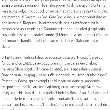
avere o sumă de ordinul milioanelor provenită din partajul voluntar (ori
i-a ascuns Golgorin ciubucul, ori au palmat împreună cashul) și, în plus,
era membru al Guvernului Boc. Care Boc, el însuși, e menționat discret
prin înscrisuri. Răspunsul la întrebarea de ce s-a răzgândit subit la
remanierea unui ministru al Comunicațiilor ar putea oferi și explicația
susținerii fățișe a candidatei blonde. Și Tăriceanu a fost premier când se
adiționau pe bandă rulantă contractele cu fratele Gates de peste
Ocean.
3. Instituțiile-inițiale se fălesc cu succesul dosarului Microsoft și se vor
făli curând cu EADS. Ce au păzit 15 ani, timp în care s-au cheltuit
miliarde (de la bugetul din care-s plătite), s-au tăiat salarii și pensii?
Doar ca să ia unii șpăgi și să ne sufle superior fumul trabucurilor în nas?
Pescariu și Cocoș, spre exemplu, (a)duceau milioane cu papornița
teleportându-se? Nu au fost filați, înregistrați, suspectați? Nu cumva
băieții cu ochi albaștri au fost parte? Florică și Boștină au făcut de capul
lor manglelile, n-au raportat înainte la unitate? Doar și-au notat
conștiincios fiecare ciubuc/transfer/off-shore, că poate le-ar fi fost de