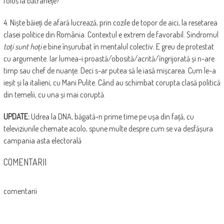
folos la bătrânețe?
4. Niște băieți de afară lucrează, prin cozile de topor de aici, la resetarea
clasei politice din România. Contextul e extrem de favorabil. Sindromul
toți sunt hoți
e bine înșurubat în mentalul colectiv
.
E greu de protestat
cu argumente. Iar lumea-i proastă/obosită/acrită/îngrijorată și n-are
timp sau chef de nuanțe. Deci s-ar putea să le iasă mișcarea. Cum le-a
ieșit și la italieni, cu Mani Pulite. Când au schimbat corupta clasă politică
din temelii, cu una și mai coruptă.
UPDATE:
Udrea la DNA, băgată-n prime time pe ușa din față, cu
televiziunile chemate acolo, spune multe despre cum se va desfășura
campania asta electorală
COMENTARII
comentarii