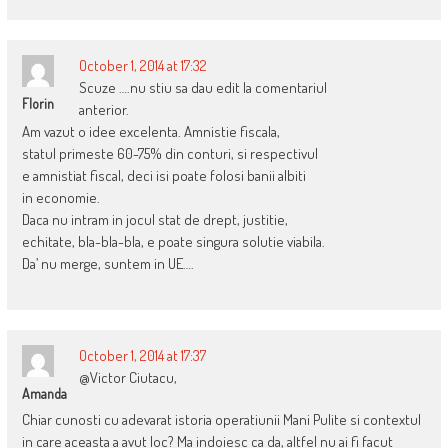
October 1, 2014 at 17:32
Scuze ….nu stiu sa dau edit la comentariul
Florin
anterior.
Am vazut o idee excelenta. Amnistie fiscala,
statul primeste 60-75% din conturi, si respectivul
e amnistiat fiscal, deci isi poate folosi banii albiti
in economie.
Daca nu intram in jocul stat de drept, justitie,
echitate, bla-bla-bla, e poate singura solutie viabila.
Da’ nu merge, suntem in UE….
October 1, 2014 at 17:37
@Victor Ciutacu,
Amanda
Chiar cunosti cu adevarat istoria operatiunii Mani Pulite si contextul
in care aceasta a avut loc? Ma indoiesc ca da, altfel nu ai fi facut