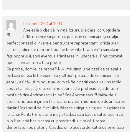
October 1, 2014 at 19:03
Apelez la o clasică în viață, Izaura, și zic așa: corupții de la
ML
DNA, nu chiar singurei ci, poate, în combinație și cu alții,
perfecționează o invenție pentru care reprezentanții oricărui alt
sistem judiciar ar rămâne bouche bée: întâi tăvălirea în smoală în
fața poporului, apoi eventual trimiterea în judecată și, finis coronat
opus, condamnarea fără probe. ..
Ce probe, dom’le, ce probe?! Nu-i mai simplu pe bază de telepatie,
pe bază de „să le fie exemplu și altora”, pe bază de suspiciuni de
genul „las’ că-i știm noi, n-au cum să fie cinstiți dac-au ajuns acolo
sus”, etc., etc.,… Și uite cum ne spun niște profesioniști de-ai lu’
pește că dna Andronescu (cine? Dna Andronescu?! Haida-de!)
spală bani, face inginerii financiare, ia vreun morman de dolari (să nu
rămână îngerașul de Mirciulică Băsescu singur-singurel cu grămezile
lui…), iar Ponta tre’ s-apară moț: altă dată că a băut o cafea, acum că
n-o fi vrut să bea o cafea cu preacinstitul Florică, floarea
denunțătorilor, și atunci Claudiu, omu’ acesta delicat și de bine (sau