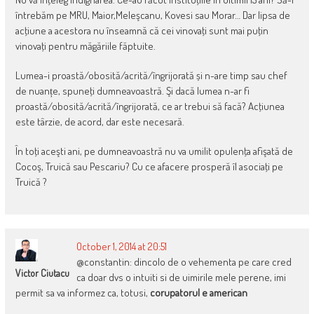
întrebăm pe MRU, Maior,Meleşcanu, Kovesi sau Morar… Dar lipsa de
acţiune a acestora nu înseamnă că cei vinovaţi sunt mai puţin
vinovaţi pentru măgăriile făptuite.
Lumea-i proastă/obosită/acrită/îngrijorată și n-are timp sau chef
de nuanțe, spuneţi dumneavoastră. Şi dacă lumea n-ar fi
proastă/obosită/acrită/îngrijorată, ce ar trebui să facă? Acţiunea
este târzie, de acord, dar este necesară.
În toţi aceşti ani, pe dumneavoastră nu va umilit opulenţa afişată de
Cocoş, Truică sau Pescariu? Cu ce afacere prosperă îl asociaţi pe
Truică ?
October 1, 2014 at 20:51
@constantin: dincolo de o vehementa pe care cred
Victor Ciutacu
ca doar dvs o intuiti si de uimirile mele perene, imi
permit sa va informez ca, totusi,
corupatorul e american