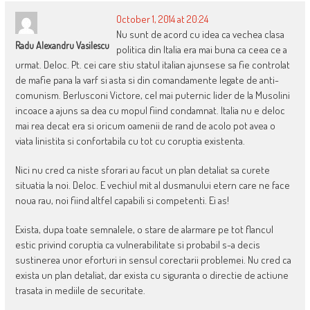
October 1, 2014 at 20:24
Nu sunt de acord cu idea ca vechea clasa
Radu Alexandru Vasilescu
politica din Italia era mai buna ca ceea ce a
urmat. Deloc. Pt. cei care stiu statul italian ajunsese sa fie controlat
de mafie pana la varf si asta si din comandamente legate de anti-
comunism. Berlusconi Victore, cel mai puternic lider de la Musolini
incoace a ajuns sa dea cu mopul fiind condamnat. Italia nu e deloc
mai rea decat era si oricum oamenii de rand de acolo pot avea o
viata linistita si confortabila cu tot cu coruptia existenta.
Nici nu cred ca niste sforari au facut un plan detaliat sa curete
situatia la noi. Deloc. E vechiul mit al dusmanului etern care ne face
noua rau, noi fiind altfel capabili si competenti. Ei as!
Exista, dupa toate semnalele, o stare de alarmare pe tot flancul
estic privind coruptia ca vulnerabilitate si probabil s-a decis
sustinerea unor eforturi in sensul corectarii problemei. Nu cred ca
exista un plan detaliat, dar exista cu siguranta o directie de actiune
trasata in mediile de securitate.