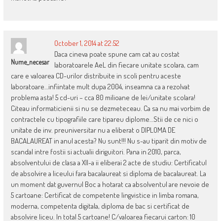
October 1, 2014 at 22:52
Daca cineva poate spune cam cat au costat
Nume_necesar
laboratoarele AeL din fiecare unitate scolara, cam
care e valoarea CD-urilor distribuite in scoli pentru aceste
laboratoare…infiintate mult dupa 2004, inseamna ca a rezolvat
problema asta! 5 cd-uri – cca 80 milioane de lei/unitate scolara!
Citeau informaticienii si nu se dezmeteceau. Ca sa nu mai vorbim de
contractele cu tipografiile care tipareu diplome…Stii de ce nici o
unitate de inv. preuniversitar nu a eliberat o DIPLOMA DE
BACALAUREAT in anul acesta? Nu sunt!!! Nu s-au tiparit din motiv de
scandal intre fostii si actualii diriguitori. Pana in 2010, parca,
absolventului de clasa a XII-a ii eliberai 2 acte de studiu: Certificatul
de absolvire a liceului fara bacalaureat si diploma de bacalaureat. La
un moment dat guvernul Boc a hotarat ca absolventul are nevoie de
5 cartoane: Certificat de competente lingvistice in limba romana,
moderna, competenta digitala, diploma de bac si certificat de
absolvire liceu. In total 5 cartoane! C/valoarea fiecarui carton: 10