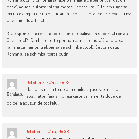
esec”, aduce, automat si argumente: “pentru ca….”. Te-am rugat sa
imi un exemplu de un politician mai corupt decat cei trei evocati mai
devreme. Nu ai facut-o.
3. Ce spune Tancredi, nepotul contelui Salina din superbul roman
Ghepardul? “Cambiare tutto per non cambiare nulla”(ca totul sa
ramana ca inainte, trebuie sa se schimbe totul). Deocamdata, in
Romania, se schimba foarte putin.
October 2, 2014 at 08:22
Hei rupismul,in toate domeniile,isi gaseste mereu
Bondescu
sustinatori fara simbrie,a caror vehementa duce de
obicei la abuzuri de tot felul.
October 2, 2014 at 08:38
Am auzit mai devreme un comentator cu “pretentii” ca