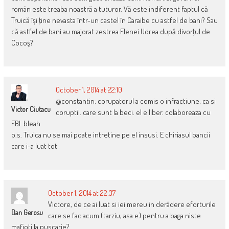
român este treaba noastră a tuturor. Vă este indiferent faptul că
Truică îşi ţine nevasta într-un castel în Caraibe cu astfel de bani? Sau
că astfel de bani au majorat zestrea Elenei Udrea după divorţul de
Cocoş?
October 1, 2014 at 22:10
@constantin: corupatorul a comis o infractiune; ca si
Victor Ciutacu
coruptii. care sunt la beci. el e liber. colaboreaza cu
FBI. bleah
p.s. Truica nu se mai poate intretine pe el insusi. E chiriasul bancii
care i-a luat tot
October 1, 2014 at 22:37
Victore, de ce ai luat si iei mereu in derâdere eforturile
Dan Gerosu
care se fac acum (tarziu, asa e) pentru a baga niste
mafioti la puscarie?