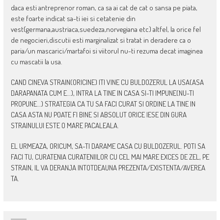
daca esti antreprenor roman, ca sa ai cat de cat o sansa pe piata,
este foarte indicat sa-ti iei si cetatenie din
vest(germana,austriaca,suedeza,norvegiana etc) altfel, la orice fel
de negocieri,discutii esti marginalizat si tratat in deradere ca o
paria/un mascarici/martafoi si viitorul nu-ti rezuma decat imaginea
cu mascatii la usa.
CAND CINEVA STRAIN(ORICINE) ITI VINE CU BULDOZERUL LA USA(ASA
DARAPANATA CUM E…), INTRA LA TINE IN CASA SI-TI IMPUNE(NU-TI
PROPUNE…) STRATEGIA CA TU SA FACI CURAT SI ORDINE LA TINE IN
CASA ASTA NU POATE FI BINE SI ABSOLUT ORICE IESE DIN GURA
STRAINULUI ESTE O MARE PACALEALA.
EL URMEAZA, ORICUM, SA-TI DARAME CASA CU BULDOZERUL. POTI SA
FACI TU, CURATENIA CURATENIILOR CU CEL MAI MARE EXCES DE ZEL, PE
STRAIN, IL VA DERANJA INTOTDEAUNA PREZENTA/EXISTENTA/AVEREA
TA.