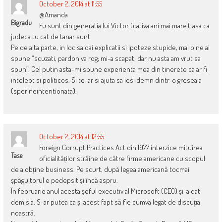
October 2, 2014 at 11:55
@Amanda
Bigradu
Eu sunt din generatia lui Victor (cativa ani mai mare), asa ca
judeca tu cat de tanar sunt.
Pe de alta parte, in loc sa dai explicatii si ipoteze stupide, mai bine ai
spune “scuzati, pardon va rog; mi-a scapat, dar nu asta am vrut sa
spun”. Cel putin asta-mi spune experienta mea din tinerete ca ar fi
intelept si politicos. Si te-ar si ajuta sa iesi demn dintr-o greseala
(sper neintentionata).
October 2, 2014 at 12:55
Foreign Corrupt Practices Act din 1977 interzice mituirea
Tase
oficialităților străine de către firme americane cu scopul
de a obține business. Pe scurt, după legea americană tocmai
șpăguitorul e pedepsit și încă aspru.
În februarie anul acesta șeful executiv al Microsoft (CEO) și-a dat
demisia. S-ar putea ca și acest fapt să fie cumva legat de discuția
noastră.