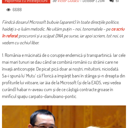
Papornita cu intelepciuni
61
de
Victor Ciutacu
-
October 1, 2014
6688
Fiindcă dosarul Microsoft bubuie (aparent) în toate direcțiile politice,
haideți s-o luăm metodic. Ne uităm puțin – noi, tonomatele – pe
ce scriu
în referat
procurorii și a scăpat DNA pe surse, iar apoi scriem, tot noi, ce
vedem cu ochiul liber.
1. România e măcinată de o corupție endemică și transpartinică. Iar cele
mai mari tunuri se dau când se combină românii cu străinii care ne
învață anticorupție. De picat pică doar ai noștri, mituitorii, niciodată.
Sa-i spună lu’ Mutu’ că Florică a împărțit bani în stânga și-n dreapta din
profiturile lui viitoare, iar ăia de la Microsoft (și de la EADS, veși vedea
curând) habar n-aveau cum și de ce câștigă contracte groase în
mirificul spațiu carpato-danubiano-pontic.