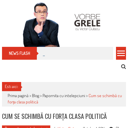
Skip
to
content
Cum îți schimbi, rapid, gratuit și eficient, furniz
NEWS FLASH
Esti aici:
Prima pagină >
Blog
>
Papornita cu intelepciuni
>
Cum se schimbă cu
forța clasa politică
CUM SE SCHIMBĂ CU FORȚA CLASA POLITICĂ