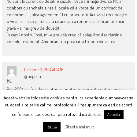
Nu sunt la curent cu detaliile cazului. Dacă afirmația Dvs. că MS ar
colabora cu ancheta e reală, poate că e vorba de un contract de
compromis („plea agreement”) cu procurorii. Acuzatul recunoaște
o vină mai mică și mai clară iar acuzarea renunță la o încadrare mai
gravă – și mai greu de dovedit.
În cazul nostru însă, mi-e greu să cred că șpăguitorul ar rămâne
complet exonerat. Americanii nu prea iartă treburi din astea.
October 2, 2014 at 14:16
@bogdan
ML
Prin 2004 am fost la un interviu pentru angajare. Angajatorii erau
americani, reprezentați de un român, fost conferențiar la
Acest website foloseste cookies pentru ca experienta dumneavoastra
Politehnică, care lucra de câțiva ani pentru ei în SUA. Pentru
cu acest site sa fie cat mai profesionala. Presupunem ca esti de acord
viitoarea filială din România cerințele sunau cam așa: să știm foarte
cu folosirea cookies, dar poti refuza daca doresti.
Accepta
mult în domeniul respectiv, să ne mulțumim cu o leafă mică din
care să ne plătim singuri toate dările către stat: sănătate, pensie,
Citeste mai mult
Refuza
șomaj, impozit…
Om fi avut noi figuri de ingineri visători, da’ nici chiar așa de fraieri nu