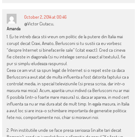
October 2, 2014 at 00:46
@Victor Ciutacu,
Amanda
1. Eu te intreb daca stii vreun om politic de la putere din Italia mai
corupt decat Craxi, Amato, Berlusconi si tu sustii ca eu vorbesc
“despre Internet si binefacerile sale” (citat exact). Cred ca cineva
fie citeste in diagonala (si nu intelege sensul exact al textului), fie
pur si simplu eludeaza raspunsul.
Ceea ce am vrut sa spun legat de Internet si o repet este ca daca
Berlusconi a avut atat de multa influenta a fost datorita faptului ca a
controlat media, in special televiziunile (si presa scrisa, dar intr-o
masura mai mica). Acum, aparitia unui individ ca Berlusconi nu ar mai
fi posibila (intr-o foarte mare masura) si, daca ar aparea, in mod cert
influenta sa nu ar mai dura atat de mult timp. In egala masura, in Italia
a avut loc si are inca-o schimbare importanta de generatie politica:
fete noi, comportamente noi, chiar si moravuri noi.
2. Prin institutiile unde se face presa serioasa (in alte tari decat
Romania), cand un jurnalist face o afirmatie de genul “X a fost un