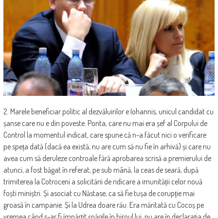
2. Marele beneficiar politic al dezvăluirilor e Iohannis, unicul candidat cu
șanse care nu e din poveste. Ponta, care nu mai era șef al Corpului de
Control la momentul indicat, care spune că n-a făcut nici o verificare
pe speța dată (dacă ea există, nu are cum să nu fie în arhivă) și care nu
avea cum să deruleze controale fără aprobarea scrisă a premierului de
atunci, a fost băgat în referat, pe sub mână, la ceas de seară, după
trimiterea la Cotroceni a solicitării de ridicare a imunității celor nouă
foști miniștri. Și asociat cu Năstase, ca să fie tușa de corupție mai
groasă în campanie. Și la Udrea doare rău. Era măritată cu Cocoș pe
vremea când s-ar fi împărțit șpăgile în biroul lui, nu are în declarația de