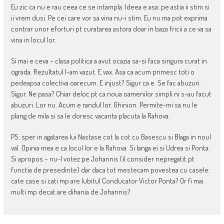
Eu zic ca nu e rau ceea ce se intampla. Ideea e asa: pe astia ii stim si
ii vrem dusi. Pe cei care vor sa vina nu-i stim. Eu nu ma pot exprima
contrar unor eforturi pt curatarea astora doar in baza fricii a ce va sa
vina in locul lor.
Si mai e ceva – clasa politica a avut ocazia sa-si faca singura curat in
ograda. Rezultatul l-am vazut. E vax. Asa ca acum primesc toti o
pedeapsa colectiva oarecum. E injust? Sigur ca e. Se fac abuzuri.
Sigur. Ne pasa? Chiar deloc pt ca noua oamenilor simpli ni s-au facut
abuzuri. Lor nu. Acum e randul lor. Ghinion. Permite-mi sa nu le
plang de mila si sa le doresc vacanta placuta la Rahova.
PS: sper in agatarea lui Nastase cot la cot cu Basescu si Blaga in noul
val. Opinia mea e ca locul lor e la Rahova. Si langa ei si Udrea si Ponta.
Si apropos – nu-l votez pe Johannis (il consider nepregatit pt
functia de presedinte) dar daca tot mestecam povestea cu casele:
cate case si cati mp are Iubitul Conducator Victor Ponta? Or fi mai
multi mp decat are dihania de Johannis?