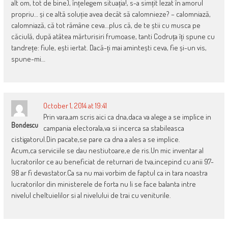
alt om, tot de bine), înțelegem situația!, s-a simțit lezat în amorul
propriu… și ce altă soluție avea decât să calomnieze? – calomniază,
calomniază, că tot rămâne ceva…plus că, de te știi cu musca pe
căciulă, după atâtea mărturisiri frumoase, tanti Codruța îți spune cu
tandrețe: fiule, ești iertat. Dacă-ți mai amintești ceva, fie și-un vis,
spune-mi…
October 1, 2014 at 19:41
Prin vara,am scris aici ca dna,daca va alege a se implice in
Bondescu
campania electorala,va si incerca sa stabileasca
cistigatorul.Din pacate,se pare ca dna a ales a se implice.
Acum,ca serviciile se dau nestiutoare,e de ris.Un mic inventar al
lucratorilor ce au beneficiat de returnari de tva,incepind cu anii 97-
98 ar fi devastator.Ca sa nu mai vorbim de faptul ca in tara noastra
lucratorilor din ministerele de forta nu li se face balanta intre
nivelul cheltuielilor si al nivelului de trai cu veniturile.