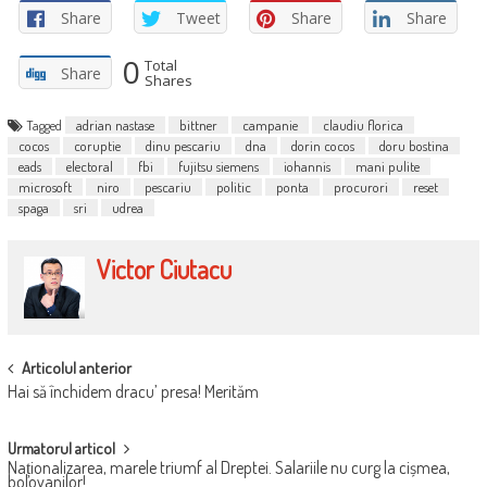
Share
Tweet
Share
Share
0
Total
Share
Shares
Tagged
adrian nastase
bittner
campanie
claudiu florica
cocos
coruptie
dinu pescariu
dna
dorin cocos
doru bostina
eads
electoral
fbi
fujitsu siemens
iohannis
mani pulite
microsoft
niro
pescariu
politic
ponta
procurori
reset
spaga
sri
udrea
Victor Ciutacu
POST
Articolul anterior
Hai să închidem dracu’ presa! Merităm
NAVIGATION
Urmatorul articol
Naționalizarea, marele triumf al Dreptei. Salariile nu curg la cișmea,
bolovanilor!