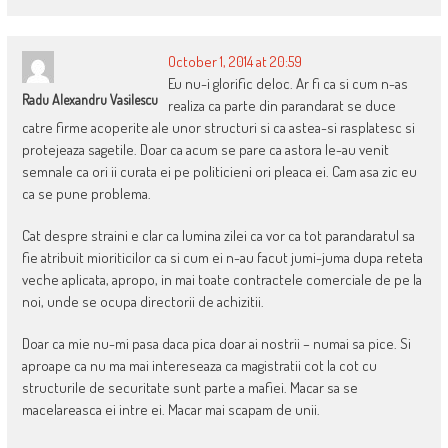
October 1, 2014 at 20:59
Eu nu-i glorific deloc. Ar fi ca si cum n-as
Radu Alexandru Vasilescu
realiza ca parte din parandarat se duce
catre firme acoperite ale unor structuri si ca astea-si rasplatesc si
protejeaza sagetile. Doar ca acum se pare ca astora le-au venit
semnale ca ori ii curata ei pe politicieni ori pleaca ei. Cam asa zic eu
ca se pune problema.
Cat despre straini e clar ca lumina zilei ca vor ca tot parandaratul sa
fie atribuit mioriticilor ca si cum ei n-au facut jumi-juma dupa reteta
veche aplicata, apropo, in mai toate contractele comerciale de pe la
noi, unde se ocupa directorii de achizitii.
Doar ca mie nu-mi pasa daca pica doar ai nostrii – numai sa pice. Si
aproape ca nu ma mai intereseaza ca magistratii cot la cot cu
structurile de securitate sunt parte a mafiei. Macar sa se
macelareasca ei intre ei. Macar mai scapam de unii.