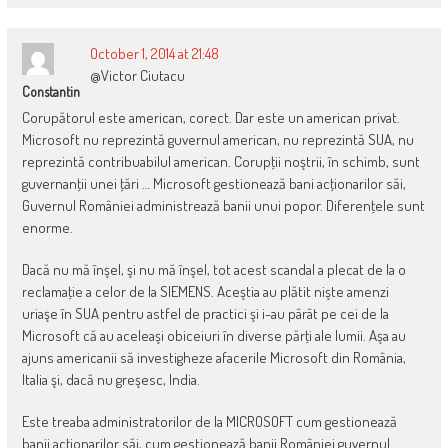
October 1, 2014 at 21:48
@Victor Ciutacu
Constantin
Corupătorul este american, corect. Dar este un american privat.
Microsoft nu reprezintă guvernul american, nu reprezintă SUA, nu
reprezintă contribuabilul american. Corupţii noştrii, în schimb, sunt
guvernanţii unei ţări … Microsoft gestionează bani acţionarilor săi,
Guvernul României administrează banii unui popor. Diferenţele sunt
enorme.
Dacă nu mă înşel, şi nu mă înşel, tot acest scandal a plecat de la o
reclamaţie a celor de la SIEMENS. Aceştia au plătit nişte amenzi
uriaşe în SUA pentru astfel de practici şi i-au pârât pe cei de la
Microsoft că au aceleaşi obiceiuri în diverse părţi ale lumii. Aşa au
ajuns americanii să investigheze afacerile Microsoft din România,
Italia şi, dacă nu greşesc, India.
Este treaba administratorilor de la MICROSOFT cum gestionează
banii acţionarilor săi, cum gestionează banii României guvernul