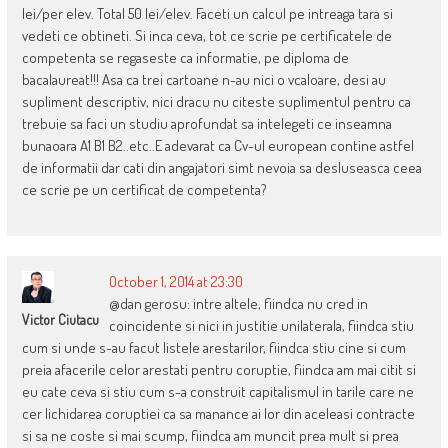
lei/per elev. Total 50 lei/elev. Faceti un calcul pe intreaga tara si
vedeti ce obtineti. Si inca ceva, tot ce scrie pe certificatele de
competenta se regaseste ca informatie, pe diploma de
bacalaureat!!! Asa ca trei cartoane n-au nici o vcaloare, desi au
supliment descriptiv, nici dracu nu citeste suplimentul pentru ca
trebuie sa faci un studiu aprofundat sa intelegeti ce inseamna
bunaoara A1 B1 B2..etc..E adevarat ca Cv-ul european contine astfel
de informatii dar cati din angajatori simt nevoia sa desluseasca ceea
ce scrie pe un certificat de competenta?
October 1, 2014 at 23:30
@dan gerosu: intre altele, fiindca nu cred in
Victor Ciutacu
coincidente si nici in justitie unilaterala, fiindca stiu
cum si unde s-au facut listele arestarilor, fiindca stiu cine si cum
preia afacerile celor arestati pentru coruptie, fiindca am mai citit si
eu cate ceva si stiu cum s-a construit capitalismul in tarile care ne
cer lichidarea coruptiei ca sa manance ai lor din aceleasi contracte
si sa ne coste si mai scump, fiindca am muncit prea mult si prea