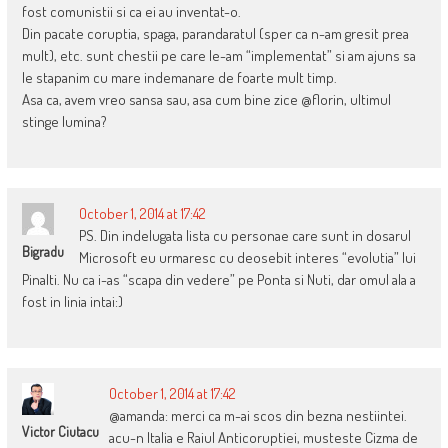
fost comunistii si ca ei au inventat-o.
Din pacate coruptia, spaga, parandaratul (sper ca n-am gresit prea
mult), etc. sunt chestii pe care le-am “implementat” si am ajuns sa
le stapanim cu mare indemanare de foarte mult timp.
Asa ca, avem vreo sansa sau, asa cum bine zice @florin, ultimul
stinge lumina?
October 1, 2014 at 17:42
PS. Din indelugata lista cu personae care sunt in dosarul
Bigradu
Microsoft eu urmaresc cu deosebit interes “evolutia” lui
Pinalti. Nu ca i-as “scapa din vedere” pe Ponta si Nuti, dar omul ala a
fost in linia intai:)
October 1, 2014 at 17:42
@amanda: merci ca m-ai scos din bezna nestiintei.
Victor Ciutacu
acu-n Italia e Raiul Anticoruptiei, musteste Cizma de