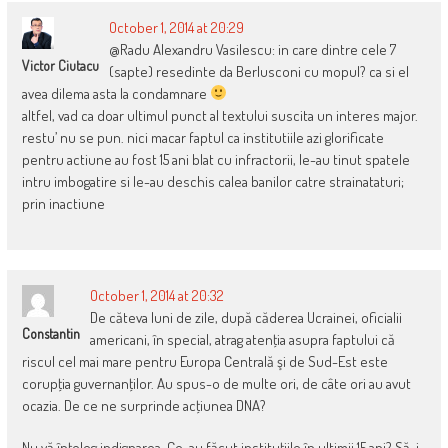
October 1, 2014 at 20:29
@Radu Alexandru Vasilescu: in care dintre cele 7
Victor Ciutacu
(sapte) resedinte da Berlusconi cu mopul? ca si el
avea dilema asta la condamnare
altfel, vad ca doar ultimul punct al textului suscita un interes major.
restu’ nu se pun. nici macar faptul ca institutiile azi glorificate
pentru actiune au fost 15 ani blat cu infractorii, le-au tinut spatele
intru imbogatire si le-au deschis calea banilor catre strainataturi;
prin inactiune
October 1, 2014 at 20:32
De căteva luni de zile, după căderea Ucrainei, oficialii
Constantin
americani, în special, atrag atenţia asupra faptului că
riscul cel mai mare pentru Europa Centrală şi de Sud-Est este
corupţia guvernanţilor. Au spus-o de multe ori, de câte ori au avut
ocazia. De ce ne surprinde acţiunea DNA?
Nu vă înţeleg indignarea. Ce-au făcut instituţiile în ultimii 15 ani? Să-i