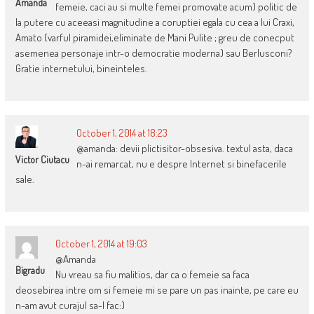
Amanda
femeie, caci au si multe femei promovate acum) politic de
la putere cu aceeasi magnitudine a coruptiei egala cu cea a lui Craxi,
Amato (varful piramidei,eliminate de Mani Pulite ; greu de conecput
asemenea personaje intr-o democratie moderna) sau Berlusconi?
Gratie internetului, bineinteles.
October 1, 2014 at 18:23
@amanda: devii plictisitor-obsesiva. textul asta, daca
Victor Ciutacu
n-ai remarcat, nu e despre Internet si binefacerile
sale.
October 1, 2014 at 19:03
@Amanda
Bigradu
Nu vreau sa fiu malitios, dar ca o femeie sa faca
deosebirea intre om si femeie mi se pare un pas inainte, pe care eu
n-am avut curajul sa-l fac:)