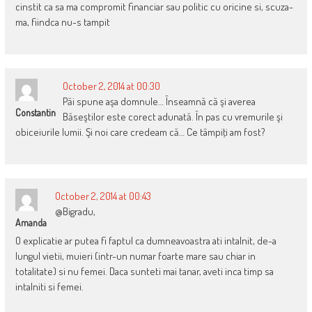
cinstit ca sa ma compromit financiar sau politic cu oricine si, scuza-
ma, fiindca nu-s tampit
October 2, 2014 at 00:30
Păi spune aşa domnule… Înseamnă că şi averea
Constantin
Băseştilor este corect adunată. În pas cu vremurile şi
obiceiurile lumii. Şi noi care credeam că… Ce tâmpiţi am fost?
October 2, 2014 at 00:43
@Bigradu,
Amanda
O explicatie ar putea fi faptul ca dumneavoastra ati intalnit, de-a
lungul vietii, muieri (intr-un numar foarte mare sau chiar in
totalitate) si nu femei. Daca sunteti mai tanar, aveti inca timp sa
intalniti si femei.