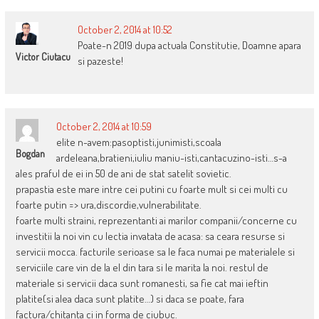
October 2, 2014 at 10:52
Poate-n 2019 dupa actuala Constitutie, Doamne apara
Victor Ciutacu
si pazeste!
October 2, 2014 at 10:59
elite n-avem:pasoptisti,junimisti,scoala
Bogdan
ardeleana,bratieni,iuliu maniu-isti,cantacuzino-isti…s-a
ales praful de ei in 50 de ani de stat satelit sovietic.
prapastia este mare intre cei putini cu foarte mult si cei multi cu
foarte putin => ura,discordie,vulnerabilitate.
foarte multi straini, reprezentanti ai marilor companii/concerne cu
investitii la noi vin cu lectia invatata de acasa: sa ceara resurse si
servicii mocca. facturile serioase sa le faca numai pe materialele si
serviciile care vin de la el din tara si le marita la noi. restul de
materiale si servicii daca sunt romanesti, sa fie cat mai ieftin
platite(si alea daca sunt platite…) si daca se poate, fara
factura/chitanta ci in forma de ciubuc.