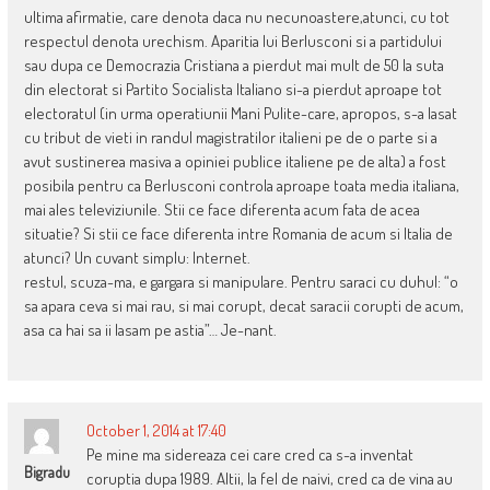
ultima afirmatie, care denota daca nu necunoastere,atunci, cu tot
respectul denota urechism. Aparitia lui Berlusconi si a partidului
sau dupa ce Democrazia Cristiana a pierdut mai mult de 50 la suta
din electorat si Partito Socialista Italiano si-a pierdut aproape tot
electoratul (in urma operatiunii Mani Pulite-care, apropos, s-a lasat
cu tribut de vieti in randul magistratilor italieni pe de o parte si a
avut sustinerea masiva a opiniei publice italiene pe de alta) a fost
posibila pentru ca Berlusconi controla aproape toata media italiana,
mai ales televiziunile. Stii ce face diferenta acum fata de acea
situatie? Si stii ce face diferenta intre Romania de acum si Italia de
atunci? Un cuvant simplu: Internet.
restul, scuza-ma, e gargara si manipulare. Pentru saraci cu duhul: “o
sa apara ceva si mai rau, si mai corupt, decat saracii corupti de acum,
asa ca hai sa ii lasam pe astia”… Je-nant.
October 1, 2014 at 17:40
Pe mine ma sidereaza cei care cred ca s-a inventat
Bigradu
coruptia dupa 1989. Altii, la fel de naivi, cred ca de vina au