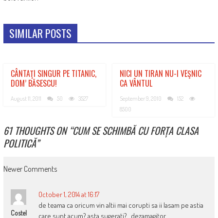
SIMILAR POSTS
CÂNTAŢI SINGUR PE TITANIC,
NICI UN TIRAN NU-I VEŞNIC
DOM’ BĂSESCU!
CA VÂNTUL
August 11, 2011
50
3527
September 9, 2010
152
8500
61 THOUGHTS ON “
CUM SE SCHIMBĂ CU FORȚA CLASA
POLITICĂ
”
COMMENT
Newer Comments
NAVIGATION
October 1, 2014 at 16:17
de teama ca oricum vin altii mai corupti sa ii lasam pe astia
Costel
care sunt acum? asta sugerati?…dezamagitor..