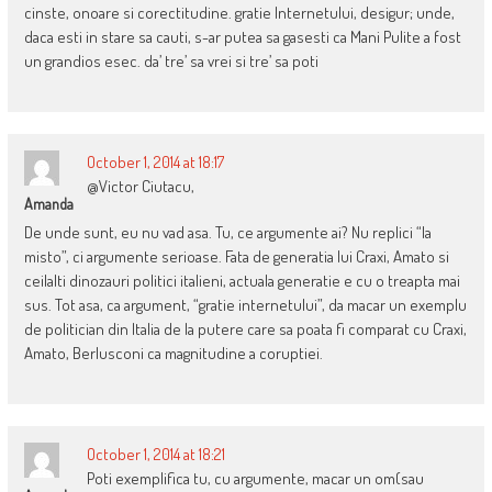
cinste, onoare si corectitudine. gratie Internetului, desigur; unde,
daca esti in stare sa cauti, s-ar putea sa gasesti ca Mani Pulite a fost
un grandios esec. da’ tre’ sa vrei si tre’ sa poti
October 1, 2014 at 18:17
@Victor Ciutacu,
Amanda
De unde sunt, eu nu vad asa. Tu, ce argumente ai? Nu replici “la
misto”, ci argumente serioase. Fata de generatia lui Craxi, Amato si
ceilalti dinozauri politici italieni, actuala generatie e cu o treapta mai
sus. Tot asa, ca argument, “gratie internetului”, da macar un exemplu
de politician din Italia de la putere care sa poata fi comparat cu Craxi,
Amato, Berlusconi ca magnitudine a coruptiei.
October 1, 2014 at 18:21
Poti exemplifica tu, cu argumente, macar un om(sau