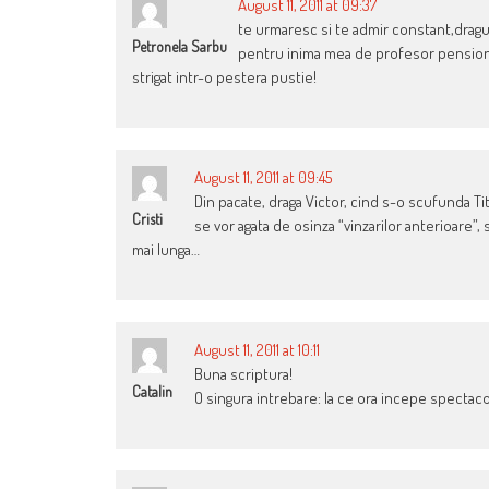
August 11, 2011 at 09:37
te urmaresc si te admir constant,dragu
Petronela Sarbu
pentru inima mea de profesor pensionar
strigat intr-o pestera pustie!
August 11, 2011 at 09:45
Din pacate, draga Victor, cind s-o scufunda Tit
Cristi
se vor agata de osinza “vinzarilor anterioare”, 
mai lunga…
August 11, 2011 at 10:11
Buna scriptura!
Catalin
O singura intrebare: la ce ora incepe spectaco