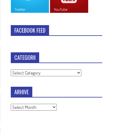
FACEBOOK FEED
CATEGORII
Categorii
ARHIVE
Arhive