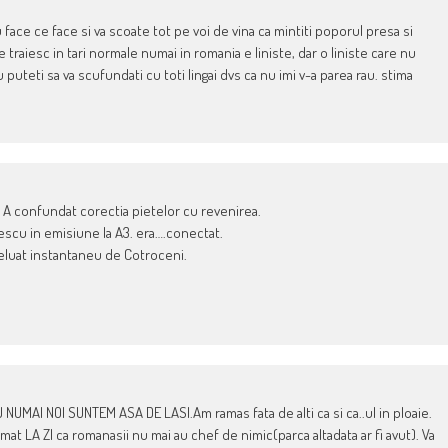
 face ce face si va scoate tot pe voi de vina ca mintiti poporul presa si
e traiesc in tari normale numai in romania e liniste, dar o liniste care nu
uteti sa va scufundati cu toti lingai dvs ca nu imi v-a parea rau. stima
 A confundat corectia pietelor cu revenirea.
lescu in emisiune la A3. era….conectat.
preluat instantaneu de Cotroceni.
MAI NOI SUNTEM ASA DE LASI.Am ramas fata de alti ca si ca..ul in ploaie.
rmat LA ZI ca romanasii nu mai au chef de nimic(parca altadata ar fi avut). Va