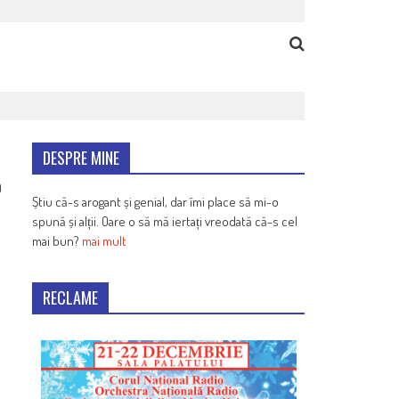
DESPRE MINE
0
Știu că-s arogant și genial, dar îmi place să mi-o
spună și alții. Oare o să mă iertați vreodată că-s cel
mai bun?
mai mult
RECLAME