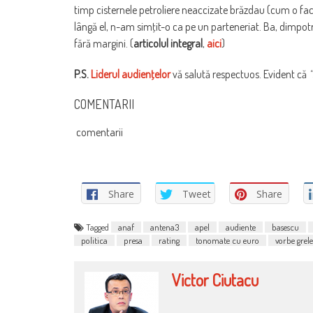
timp cisternele petroliere neaccizate brăzdau (cum o fac şi
lângă el, n-am simţit-o ca pe un parteneriat. Ba, dimpotri
fără margini. (
articolul integral
,
aici
)
P.S.
Liderul audienţelor
vă salută respectuos. Evident că
“
COMENTARII
comentarii
Share
Tweet
Share
Tagged
anaf
antena3
apel
audiente
basescu
politica
presa
rating
tonomate cu euro
vorbe grele
Victor Ciutacu