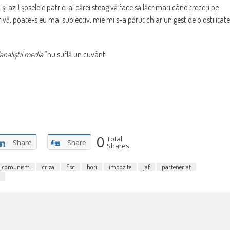
 azi) şoselele patriei al cărei steag vă face să lăcrimaţi când treceţi pe
vă, poate-s eu mai subiectiv, mie mi s-a părut chiar un gest de o ostilitate
analiştii media”
nu suflă un cuvânt!
0
Total
Share
Share
Shares
comunism
criza
fisc
hoti
impozite
jaf
parteneriat