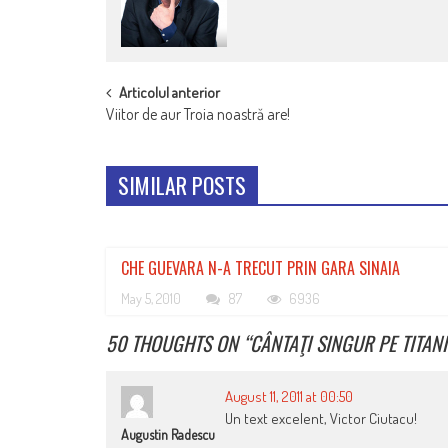
POST
Articolul anterior
Viitor de aur Troia noastră are!
NAVIGATION
SIMILAR POSTS
CHE GUEVARA N-A TRECUT PRIN GARA SINAIA
May 5, 2010
87
6936
50 THOUGHTS ON “
CÂNTAŢI SINGUR PE TITAN
August 11, 2011 at 00:50
Un text excelent, Victor Ciutacu!
Augustin Radescu