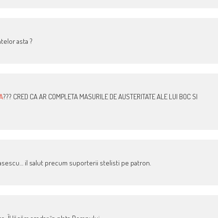
telor asta ?
A
??? CRED CA AR COMPLETA MASURILE DE AUSTERITATE ALE LUI BOC SI
Basescu… il salut precum suporterii stelisti pe patron.