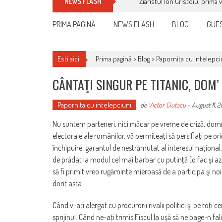
Ziaristul Ion Cristoiu, prima 
NEWS FLASH
PRIMA PAGINĂ
NEWS FLASH
BLOG
GUES
Esti aici:
Prima pagină >
Blog
>
Papornita cu intelepci
CÂNTAŢI SINGUR PE TITANIC, DOM’
Papornita cu intelepciuni
de
Victor Ciutacu
-
August 11, 2
Nu suntem parteneri, nici măcar pe vreme de criză, domnu
electorale ale românilor, vă permiteaţi să persiflaţi pe ori
închipuire, garantul de nestrămutat al interesul naţional
de prădat la modul cel mai barbar cu putinţă (o fac şi 
să fi primit vreo rugăminte mieroasă de a participa şi noi la
dorit asta.
Când v-aţi alergat cu procurorii rivalii politici şi pe toţi
sprijinul. Când ne-aţi trimis Fiscul la uşă să ne bage-n fal