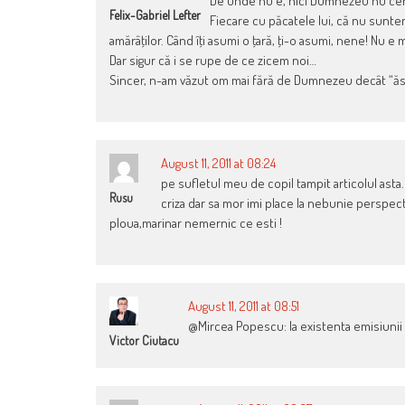
De unde nu e, nici Dumnezeu nu cere.
Felix-Gabriel Lefter
Fiecare cu păcatele lui, că nu sunte
amărâţilor. Când îţi asumi o ţară, ţi-o asumi, nene! Nu e mo
Dar sigur că i se rupe de ce zicem noi…
Sincer, n-am văzut om mai fără de Dumnezeu decât “ăs
August 11, 2011 at 08:24
pe sufletul meu de copil tampit articolul asta
Rusu
criza dar sa mor imi place la nebunie perspectiv
ploua,marinar nemernic ce esti !
August 11, 2011 at 08:51
@Mircea Popescu: la existenta emisiunii
Victor Ciutacu