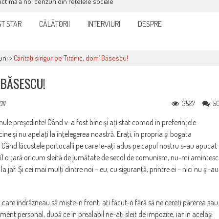
victimă a noi cenzuri din rețelele sociale
T STAR
CĂLĂTORII
INTERVIURI
DESPRE
uni
>
Cântaţi singur pe Titanic, dom’ Băsescu!
 BĂSESCU!
3527
5
011
le preşedinte! Când v-a fost bine şi aţi stat comod în preferinţele
cine şi nu apelaţi la înţelegerea noastră. Eraţi, în propria şi bogata
. Când lăcustele portocalii pe care le-aţi adus pe capul nostru s-au apucat
azi) o ţară oricum sleită de jumătate de secol de comunism, nu-mi amintesc
 jaf. Şi cei mai mulţi dintre noi – eu, cu siguranţă, printre ei – nici nu şi-au
 cei care îndrăzneau să mişte-n front, aţi făcut-o fără să ne cereţi părerea sau
iment personal, după ce în prealabil ne-aţi sleit de impozite, iar în acelaşi