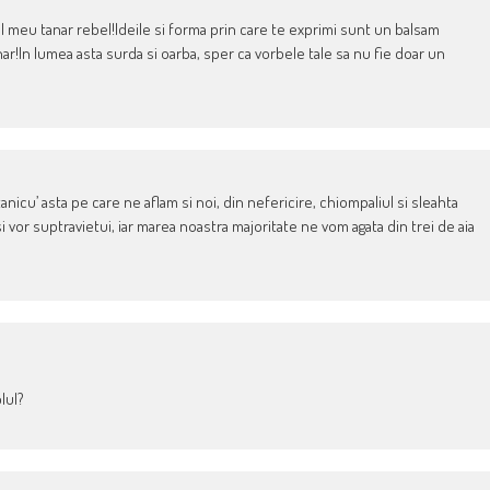
l meu tanar rebel!Ideile si forma prin care te exprimi sunt un balsam
!In lumea asta surda si oarba, sper ca vorbele tale sa nu fie doar un
anicu’ asta pe care ne aflam si noi, din nefericire, chiompaliul si sleahta
si vor suptravietui, iar marea noastra majoritate ne vom agata din trei de aia
lul?