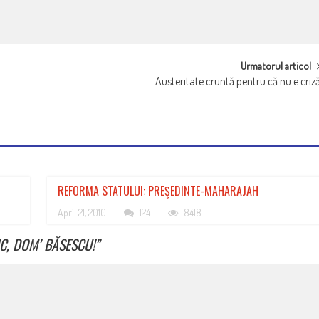
Urmatorul articol
Austeritate cruntă pentru că nu e criz
REFORMA STATULUI: PREŞEDINTE-MAHARAJAH
April 21, 2010
124
8418
IC, DOM’ BĂSESCU!
”