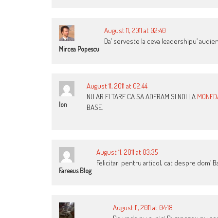
August 11, 2011 at 02:40
Da’ serveste la ceva leadershipu’ audien
Mircea Popescu
August 11, 2011 at 02:44
NU AR FI TARE CA SA ADERAM SI NOI LA
MONED
Ion
BASE.
August 11, 2011 at 03:35
Felicitari pentru articol, cat despre dom’ 
Fareeus Blog
August 11, 2011 at 04:18