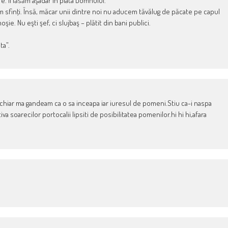
 Îl lăsăm aşadar în plata Domnului.
m sfinţi. Însă, măcar unii dintre noi nu aducem tăvălug de păcate pe capul
şie. Nu eşti şef, ci slujbaş – plătit din bani publici.
ta”.
.chiar ma gandeam ca o sa inceapa iar iuresul de pomeni.Stiu ca-i naspa
a soarecilor portocalii lipsiti de posibilitatea pomenilor.hi hi hi,afara