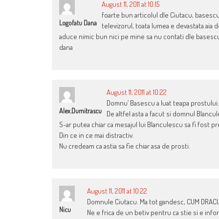
August 11, 2011 at 10:15
foarte bun articolul dle Ciutacu, basescu
Logofatu Dana
televizorul, toata lumea e devastata aia d
aduce nimic bun nici pe mine sa nu contati dle basescu p
dana
August 11, 2011 at 10:22
Domnu’ Basescu a luat teapa prostului.
Alex.dumitrascu
De altfel asta a facut si domnul Blancu
S-ar putea chiar ca mesajul lui Blanculescu sa fi fost 
Din ce in ce mai distractiv.
Nu credeam ca astia sa fie chiar asa de prosti.
August 11, 2011 at 10:22
Domnule Ciutacu. Ma tot gandesc, CUM DRACU NU
Nicu
Ne e frica de un betiv pentru ca stie si e info